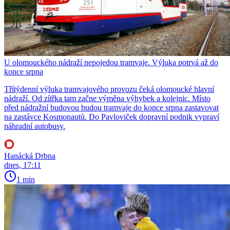
U olomouckého nádraží nepojedou tramvaje. Výluka potrvá až do
konce srpna
Třítýdenní výluka tramvajového provozu čeká olomoucké hlavní
nádraží. Od zítřka tam začne výměna výhybek a kolejnic. Místo
před nádražní budovou budou tramvaje do konce srpna zastavovat
na zastávce Kosmonautů. Do Pavloviček dopravní podnik vypraví
náhradní autobusy.
Hanácká Drbna
dnes, 17:11
1 min