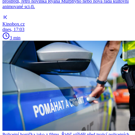
prostředí, retro novinka Ryana Murphyho nebo nová řada kultovní
animované sci-fi.
Kinobox.cz
dnes, 17:03
3 min
Policejní honička jako z filmu. Řidič ujížděl před trojicí policejních