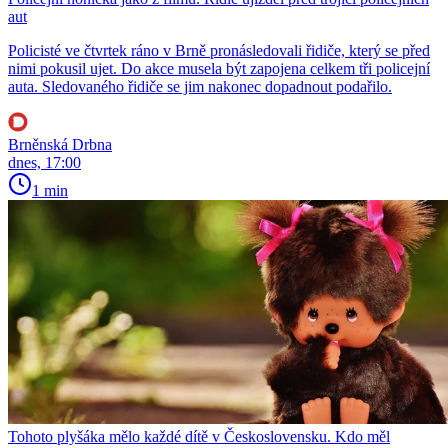
aut
Policisté ve čtvrtek ráno v Brně pronásledovali řidiče, který se před
nimi pokusil ujet. Do akce musela být zapojena celkem tři policejní
auta. Sledovaného řidiče se jim nakonec dopadnout podařilo.
Brněnská Drbna
dnes, 17:00
1 min
Tohoto plyšáka mělo každé dítě v Československu. Kdo měl