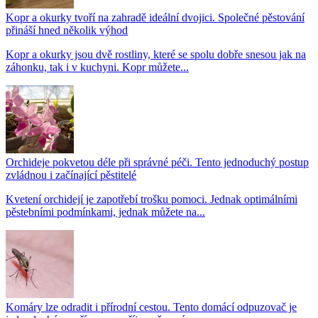
Kopr a okurky tvoří na zahradě ideální dvojici. Společné pěstování
přináší hned několik výhod
Kopr a okurky jsou dvě rostliny, které se spolu dobře snesou jak na
záhonku, tak i v kuchyni. Kopr můžete...
Orchideje pokvetou déle při správné péči. Tento jednoduchý postup
zvládnou i začínající pěstitelé
Kvetení orchidejí je zapotřebí trošku pomoci. Jednak optimálními
pěstebními podmínkami, jednak můžete na...
Komáry lze odradit i přírodní cestou. Tento domácí odpuzovač je