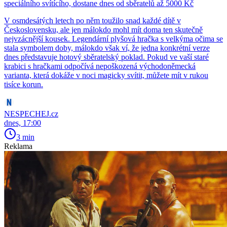
speciálního svítícího, dostane dnes od sběratelů až 5000 Kč
V osmdesátých letech po něm toužilo snad každé dítě v
Československu, ale jen málokdo mohl mít doma ten skutečně
nejvzácnější kousek. Legendární plyšová hračka s velkýma očima se
stala symbolem doby, málokdo však ví, že jedna konkrétní verze
dnes představuje hotový sběratelský poklad. Pokud ve vaší staré
krabici s hračkami odpočívá nepoškozená východoněmecká
varianta, která dokáže v noci magicky svítit, můžete mít v rukou
tisíce korun.
NESPECHEJ.cz
dnes, 17:00
3 min
Reklama