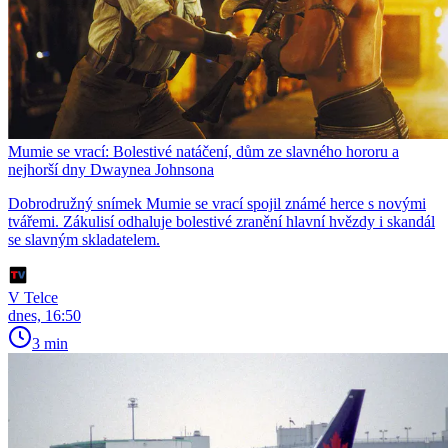
Mumie se vrací: Bolestivé natáčení, dům ze slavného hororu a
nejhorší dny Dwaynea Johnsona
Dobrodružný snímek Mumie se vrací spojil známé herce s novými
tvářemi. Zákulisí odhaluje bolestivé zranění hlavní hvězdy i skandál
se slavným skladatelem.
V Telce
dnes, 16:50
3 min