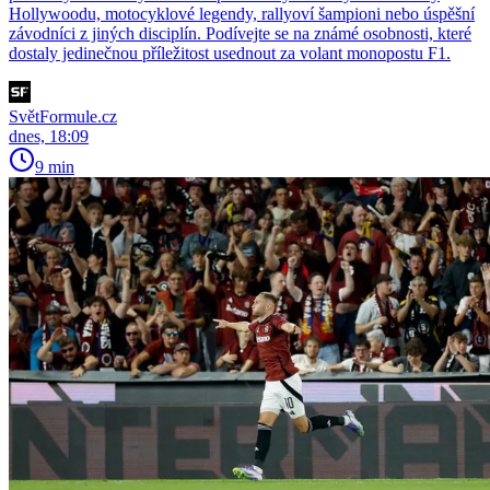
Hollywoodu, motocyklové legendy, rallyoví šampioni nebo úspěšní
závodníci z jiných disciplín. Podívejte se na známé osobnosti, které
dostaly jedinečnou příležitost usednout za volant monopostu F1.
SvětFormule.cz
dnes, 18:09
9 min