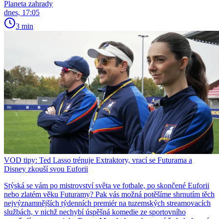
Planeta zahrady
dnes, 17:05
3 min
VOD tipy: Ted Lasso trénuje Extraktory, vrací se Futurama a
Disney zkouší svou Euforii
Stýská se vám po mistrovství světa ve fotbale, po skončené Euforii
nebo zlatém věku Futuramy? Pak vás možná potěšíme shrnutím těch
nejvýznamnějších týdenních premiér na tuzemských streamovacích
službách, v nichž nechybí úspěšná komedie ze sportovního