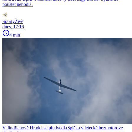
pouštět nehodlá.
SportyŽivě
dnes, 17:16
4 min
V Jindřichově Hradci se předvedla špička v letecké bezmotorové