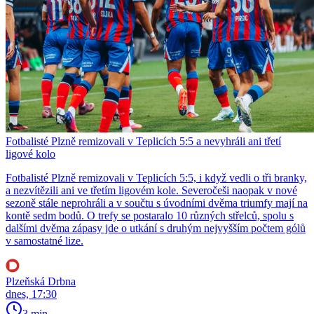
Fotbalisté Plzně remizovali v Teplicích 5:5 a nevyhráli ani třetí
ligové kolo
Fotbalisté Plzně remizovali v Teplicích 5:5, i když vedli o tři branky,
a nezvítězili ani ve třetím ligovém kole. Severočeši naopak v nové
sezoně stále neprohráli a v součtu s úvodními dvěma triumfy mají na
kontě sedm bodů. O trefy se postaralo 10 různých střelců, spolu s
dalšími dvěma zápasy jde o utkání s druhým nejvyšším počtem gólů
v samostatné lize.
Plzeňská Drbna
dnes, 17:30
3 min