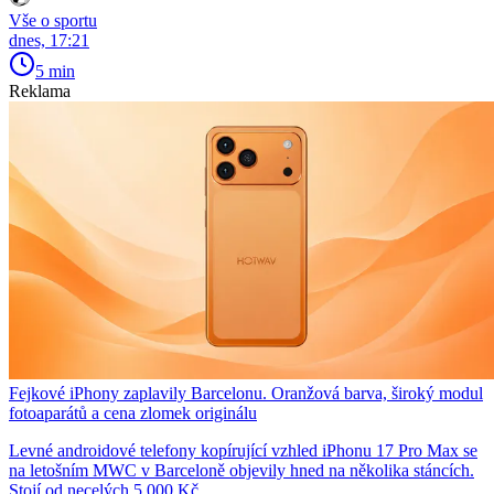
Vše o sportu
dnes, 17:21
5 min
Reklama
Fejkové iPhony zaplavily Barcelonu. Oranžová barva, široký modul
fotoaparátů a cena zlomek originálu
Levné androidové telefony kopírující vzhled iPhonu 17 Pro Max se
na letošním MWC v Barceloně objevily hned na několika stáncích.
Stojí od necelých 5 000 Kč.