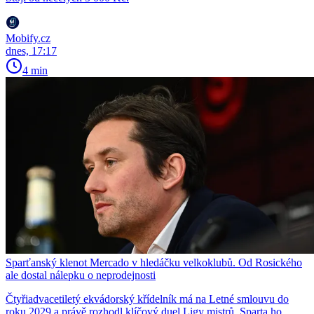
Mobify.cz
dnes, 17:17
4 min
Sparťanský klenot Mercado v hledáčku velkoklubů. Od Rosického
ale dostal nálepku o neprodejnosti
Čtyřiadvacetiletý ekvádorský křídelník má na Letné smlouvu do
roku 2029 a právě rozhodl klíčový duel Ligy mistrů. Sparta ho