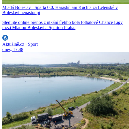
Mladá Boleslav - Sparta 0:0. Haraslín ani Kuchta za Letenské v
Boleslavi nenastoupí
Sledujte online přenos z utkání třetího kola fotbalové Chance Ligy
mezi Mladou Boleslaví a Spartou Praha.
Aktuálně.cz - Sport
dnes, 17:48