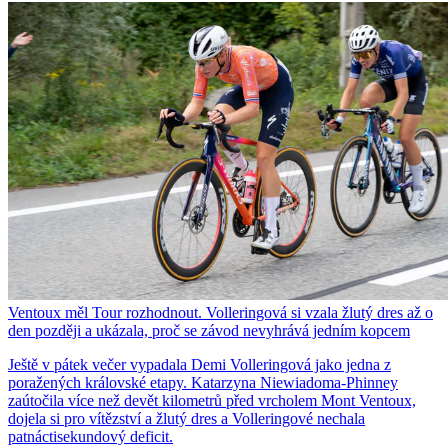
Ventoux měl Tour rozhodnout. Volleringová si vzala žlutý dres až o
den později a ukázala, proč se závod nevyhrává jedním kopcem
Ještě v pátek večer vypadala Demi Volleringová jako jedna z
poražených královské etapy. Katarzyna Niewiadoma-Phinney
zaútočila více než devět kilometrů před vrcholem Mont Ventoux,
dojela si pro vítězství a žlutý dres a Volleringové nechala
patnáctisekundový deficit.