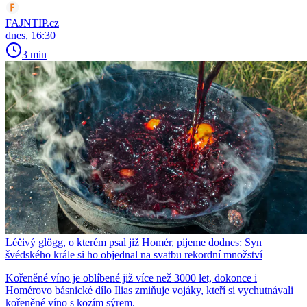
FAJNTIP.cz
dnes, 16:30
3 min
Léčivý glögg, o kterém psal již Homér, pijeme dodnes: Syn
švédského krále si ho objednal na svatbu rekordní množství
Kořeněné víno je oblíbené již více než 3000 let, dokonce i
Homérovo básnické dílo Ilias zmiňuje vojáky, kteří si vychutnávali
kořeněné víno s kozím sýrem.