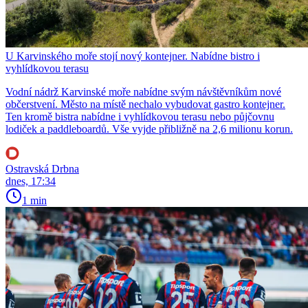
U Karvinského moře stojí nový kontejner. Nabídne bistro i
vyhlídkovou terasu
Vodní nádrž Karvinské moře nabídne svým návštěvníkům nové
občerstvení. Město na místě nechalo vybudovat gastro kontejner.
Ten kromě bistra nabídne i vyhlídkovou terasu nebo půjčovnu
lodiček a paddleboardů. Vše vyjde přibližně na 2,6 milionu korun.
Ostravská Drbna
dnes, 17:34
1 min