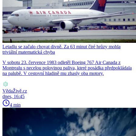
Letadlu se začalo chovat divně. Za 63 minut čiré hrůzy mohla
triviální matematická chyba
V sobotu 23. července 1983 odletěl Boeing 767 Air Canada z
Montrealu s necelou polovinou paliva, které posádka předpokládala
na palubě. V cestovní hladině mu zhasly oba motory.
VědaŽivě.cz
dnes, 16:45
4 min