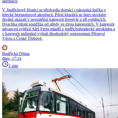
akrobacii
V Jindřichově Hradci se předvedla domácí i rakouská špička v
letecké bezmotorové akrobacii. Piloti kluzáků se dnes stovkám
diváků ukázali v nesoutěžní kategorii freestyle a při exhibicích.
Dvacítka pilotů soutěžila od středy ve dvou kategoriích. V kategorii
advanced zvítězil Aleš Ferra mladší z jindřichohradecké aeroklubu a
v kategorii unlimited vyhrál dlouhodobý reprezentant Přemysl
Vávra z České Třebové.
Budějcká Drbna
dnes, 17:14
1 min