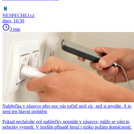
NESPECHEJ.cz
dnes, 16:30
3 min
Nabíječka v zásuvce přes noc vás ročně stojí víc, než si myslíte. A to
není ten hlavní problém
Pokud necháváte své nabíječky neustále v zásuvce, může se vám to
nehezky vymstít. V horším případě hrozí i riziko požáru domácnosti.