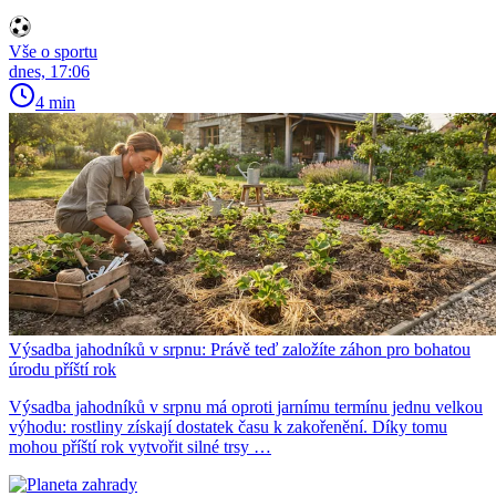
Vše o sportu
dnes, 17:06
4 min
Výsadba jahodníků v srpnu: Právě teď založíte záhon pro bohatou
úrodu příští rok
Výsadba jahodníků v srpnu má oproti jarnímu termínu jednu velkou
výhodu: rostliny získají dostatek času k zakořenění. Díky tomu
mohou příští rok vytvořit silné trsy …