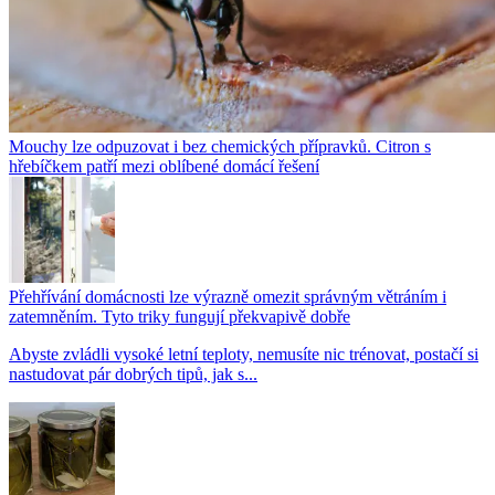
Mouchy lze odpuzovat i bez chemických přípravků. Citron s
hřebíčkem patří mezi oblíbené domácí řešení
Přehřívání domácnosti lze výrazně omezit správným větráním i
zatemněním. Tyto triky fungují překvapivě dobře
Abyste zvládli vysoké letní teploty, nemusíte nic trénovat, postačí si
nastudovat pár dobrých tipů, jak s...