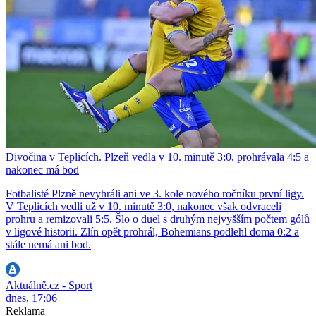
Divočina v Teplicích. Plzeň vedla v 10. minutě 3:0, prohrávala 4:5 a
nakonec má bod
Fotbalisté Plzně nevyhráli ani ve 3. kole nového ročníku první ligy.
V Teplicích vedli už v 10. minutě 3:0, nakonec však odvraceli
prohru a remizovali 5:5. Šlo o duel s druhým nejvyšším počtem gólů
v ligové historii. Zlín opět prohrál, Bohemians podlehl doma 0:2 a
stále nemá ani bod.
Aktuálně.cz - Sport
dnes, 17:06
Reklama