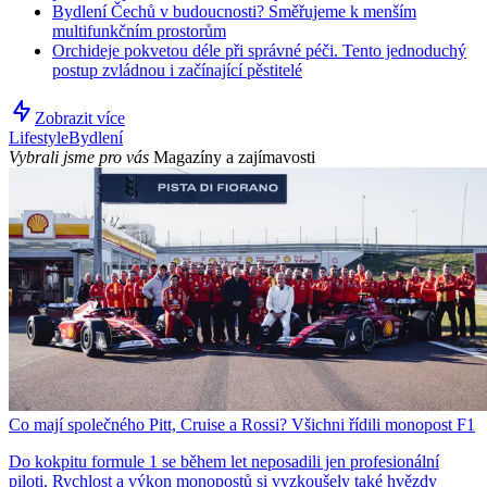
Bydlení Čechů v budoucnosti? Směřujeme k menším
multifunkčním prostorům
Orchideje pokvetou déle při správné péči. Tento jednoduchý
postup zvládnou i začínající pěstitelé
Zobrazit více
Lifestyle
Bydlení
Vybrali jsme pro vás
Magazíny a zajímavosti
Co mají společného Pitt, Cruise a Rossi? Všichni řídili monopost F1
Do kokpitu formule 1 se během let neposadili jen profesionální
piloti. Rychlost a výkon monopostů si vyzkoušely také hvězdy