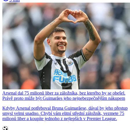
Arsenal dal 75 milionů liber za záložníka, bez kterého by se obešel.
Právě proto může být Guimarães jeho nejnebezpečnějším nákupem
Kdyby Arsenal potřeboval Bruna Guimarãese, dával by jeho přestup
smysl velmi snadno. Chybí vám elitní střední záložník, vezmete 75
milionů liber a koupíte jednoho z nejlepších v Premier League.