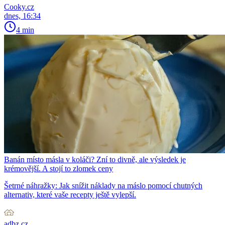
Cooky.cz
dnes, 16:34
4 min
Banán místo másla v koláči? Zní to divně, ale výsledek je
krémovější. A stojí to zlomek ceny
Šetrné náhražky: Jak snížit náklady na máslo pomocí chutných
alternativ, které vaše recepty ještě vylepší.
adbz.cz