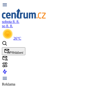
sobota 8. 8.
so 8. 8.
26°C
Přihlášení
Reklama