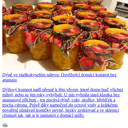
Dýně ve sladkokyselém nálevu: Osvěžující domácí kompot bez
ananasu
Dýňový kompot patří přesně k těm věcem, které doma buď všichni
milují, nebo se jim roky vyhýbali. U nás vyhrála stará klasika bez
ananasové příchuti - jen poctivá dýně, cukr, skořice, hřebíček a
trocha citronu. Právě díky namočení do octové vody a krátkému
povaření zůstávají kostičky pevné, hezky zesklovatí a ve sklenici
chutnají tak, jak si je pamatuji z domácí spíže.