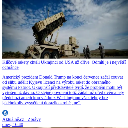
Klíčové rakety chtěli Ukrajinci od USA už dříve. Odmítl je i největší
ochránce
Americký prezident Donald Trump na konci července začal couvat
od slibu udělit Kyjevu licenci na výrobu raket do obranného
systému Patriot. Ukrajinští představitelé tvrdí, že problém mohl být
vyřešen už dávno. O stejné povolení totiž žádali už před dvěma lety
předchozí americkou vládu: z Washingtonu však tehdy bez
jakéhokoliv vysvětlení dorazilo strohé „ne“.
Aktuálně.cz - Zprávy
dnes, 16:40