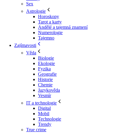
Sex
Astrologie
Horoskopy
Tarot a karty
Andělé a tajemná znamení
Numerologie
Tajemno
Zajímavosti
Věda
Biologie
Ekologie
Fyzika
Geografie
Historie
Chemie
Jazykověda
Vesmír
IT a technologie
Digital
Mobil
Technologie
Trendy
True crime