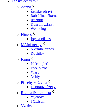
Ženské centrum
Zdraví
Ženské zdraví
Babiččina lékárna
Hubnutí
Duševní zdraví
Wellbeing
Fitness
Jóga a pilates
Módní trendy
Aktuální trendy
Doplňky
Krása
Péče o pleť
Péče o tělo
Vlasy
Nehty
Příběhy ze života
Inspirativní ženy
Rodina & komunita
Výchova
Přátelství
Vztahy