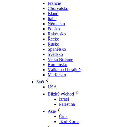
Francie
Chorvatsko
Island
Itálie
Německo
Polsko
Rakousko
Řecko
Rusko
Španělsko
Švédsko
Velká Británie
Rumunsko
Válka na Ukrajině
Maďarsko
Svět
USA
Blízký východ
Izrael
Palestina
Asie
Čína
Jižní Korea