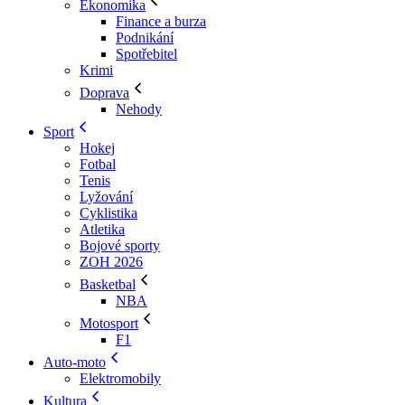
Ekonomika
Finance a burza
Podnikání
Spotřebitel
Krimi
Doprava
Nehody
Sport
Hokej
Fotbal
Tenis
Lyžování
Cyklistika
Atletika
Bojové sporty
ZOH 2026
Basketbal
NBA
Motosport
F1
Auto-moto
Elektromobily
Kultura