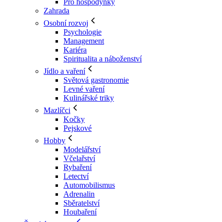
Pro hospodyňky
Zahrada
Osobní rozvoj
Psychologie
Management
Kariéra
Spiritualita a náboženství
Jídlo a vaření
Světová gastronomie
Levné vaření
Kulinářské triky
Mazlíčci
Kočky
Pejskové
Hobby
Modelářství
Včelařství
Rybaření
Letectví
Automobilismus
Adrenalin
Sběratelství
Houbaření