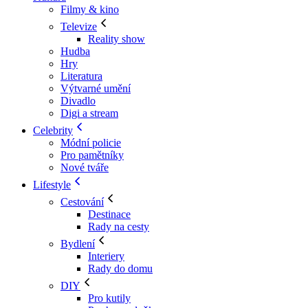
Filmy & kino
Televize
Reality show
Hudba
Hry
Literatura
Výtvarné umění
Divadlo
Digi a stream
Celebrity
Módní policie
Pro pamětníky
Nové tváře
Lifestyle
Cestování
Destinace
Rady na cesty
Bydlení
Interiery
Rady do domu
DIY
Pro kutily