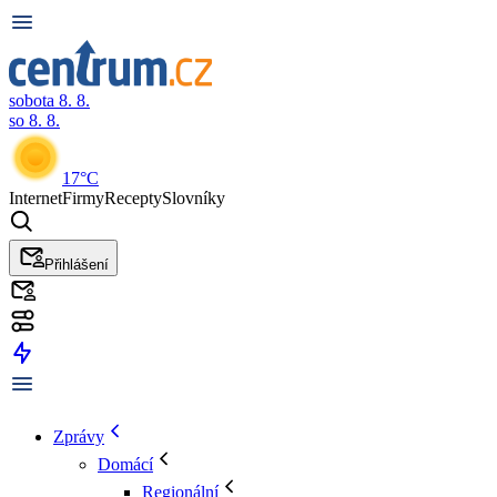
sobota 8. 8.
so 8. 8.
17°C
Internet
Firmy
Recepty
Slovníky
Přihlášení
Zprávy
Domácí
Regionální