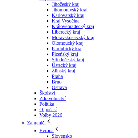
Jihočeský kraj
Jihomoravský kraj
Karlovarský kraj
Kraj Vysočina
Králověhradecký kraj
Liberecký kraj
Moravskoslezský kraj
Olomoucký kraj
Pardubický kraj
Plzeňský kraj
Středočeský kraj
Ústecký kraj
Zlínský kraj
Praha
Brno
Ostrava
Školství
Zdravotnictví
Politika
O počasí
Volby 2026
Zahraničí
Evropa
Slovensko