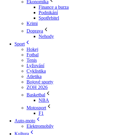
Ekonomika
Finance a burza
Podnikání
Spotřebitel
Krimi
Doprava
Nehody
Sport
Hokej
Fotbal
Tenis
Lyžování
Cyklistika
Atletika
Bojové sporty
ZOH 2026
Basketbal
NBA
Motosport
F1
Auto-moto
Elektromobily
Kultura