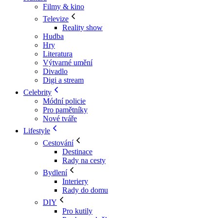
Filmy & kino
Televize
Reality show
Hudba
Hry
Literatura
Výtvarné umění
Divadlo
Digi a stream
Celebrity
Módní policie
Pro pamětníky
Nové tváře
Lifestyle
Cestování
Destinace
Rady na cesty
Bydlení
Interiery
Rady do domu
DIY
Pro kutily