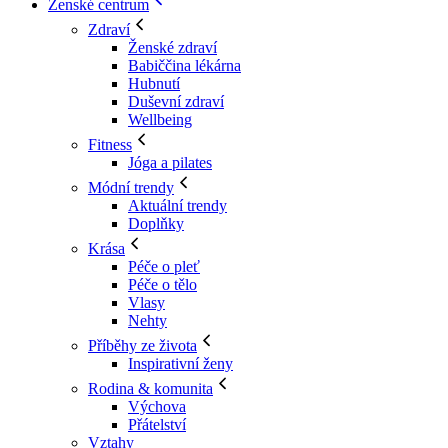
Ženské centrum
Zdraví
Ženské zdraví
Babiččina lékárna
Hubnutí
Duševní zdraví
Wellbeing
Fitness
Jóga a pilates
Módní trendy
Aktuální trendy
Doplňky
Krása
Péče o pleť
Péče o tělo
Vlasy
Nehty
Příběhy ze života
Inspirativní ženy
Rodina & komunita
Výchova
Přátelství
Vztahy