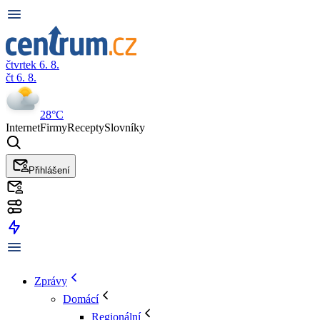
čtvrtek 6. 8.
čt 6. 8.
28°C
Internet
Firmy
Recepty
Slovníky
Přihlášení
Zprávy
Domácí
Regionální