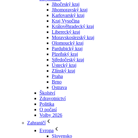
Jihočeský kraj
Jihomoravský kraj
Karlovarský kraj
Kraj Vysočina
Králověhradecký kraj
Liberecký kraj
Moravskoslezský kraj
Olomoucký kraj
Pardubický kraj
Plzeňský kraj
Středočeský kraj
Ústecký kraj
Zlínský kraj
Praha
Brno
Ostrava
Školství
Zdravotnictví
Politika
O počasí
Volby 2026
Zahraničí
Evropa
Slovensko