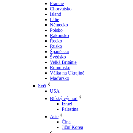
Francie
Chorvatsko
Island
Itálie
Německo
Polsko
Rakousko
Řecko
Rusko
Španělsko
Švédsko
Velká Británie
Rumunsko
Válka na Ukrajině
Maďarsko
Svět
USA
Blízký východ
Izrael
Palestina
Asie
Čína
Jižní Korea