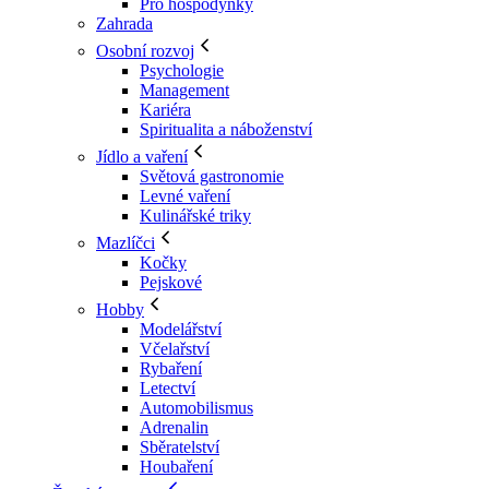
Pro hospodyňky
Zahrada
Osobní rozvoj
Psychologie
Management
Kariéra
Spiritualita a náboženství
Jídlo a vaření
Světová gastronomie
Levné vaření
Kulinářské triky
Mazlíčci
Kočky
Pejskové
Hobby
Modelářství
Včelařství
Rybaření
Letectví
Automobilismus
Adrenalin
Sběratelství
Houbaření