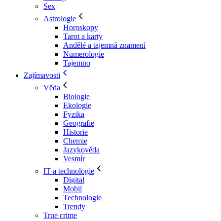
Sex
Astrologie
Horoskopy
Tarot a karty
Andělé a tajemná znamení
Numerologie
Tajemno
Zajímavosti
Věda
Biologie
Ekologie
Fyzika
Geografie
Historie
Chemie
Jazykověda
Vesmír
IT a technologie
Digital
Mobil
Technologie
Trendy
True crime