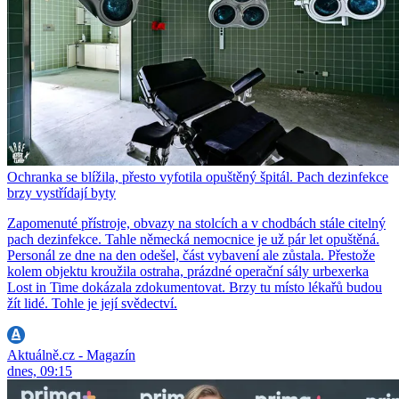
Ochranka se blížila, přesto vyfotila opuštěný špitál. Pach dezinfekce
brzy vystřídají byty
Zapomenuté přístroje, obvazy na stolcích a v chodbách stále citelný
pach dezinfekce. Tahle německá nemocnice je už pár let opuštěná.
Personál ze dne na den odešel, část vybavení ale zůstala. Přestože
kolem objektu kroužila ostraha, prázdné operační sály urbexerka
Lost in Time dokázala zdokumentovat. Brzy tu místo lékařů budou
žít lidé. Tohle je její svědectví.
Aktuálně.cz - Magazín
dnes, 09:15