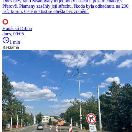
Dnes brzy ráno zasahovaly tři jednotky hasičů u požáru chatky v
Přerově. Plameny zasáhly její střechu, škoda byla odhadnuta na 200
tisíc korun. Celé událost se obešla bez zranění.
Hanácká Drbna
dnes, 09:05
1 min
Reklama