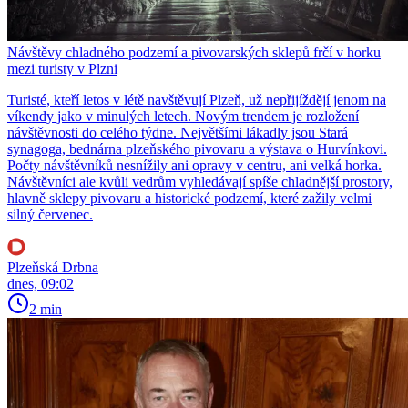
Návštěvy chladného podzemí a pivovarských sklepů frčí v horku
mezi turisty v Plzni
Turisté, kteří letos v létě navštěvují Plzeň, už nepřijíždějí jenom na
víkendy jako v minulých letech. Novým trendem je rozložení
návštěvnosti do celého týdne. Největšími lákadly jsou Stará
synagoga, bednárna plzeňského pivovaru a výstava o Hurvínkovi.
Počty návštěvníků nesnížily ani opravy v centru, ani velká horka.
Návštěvníci ale kvůli vedrům vyhledávají spíše chladnější prostory,
hlavně sklepy pivovaru a historické podzemí, které zažily velmi
silný červenec.
Plzeňská Drbna
dnes, 09:02
2 min