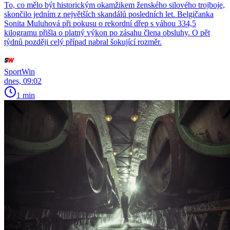
To, co mělo být historickým okamžikem ženského silového trojboje,
skončilo jedním z největších skandálů posledních let. Belgičanka
Sonita Muluhová při pokusu o rekordní dřep s váhou 334,5
kilogramu přišla o platný výkon po zásahu člena obsluhy. O pět
týdnů později celý případ nabral šokující rozměr.
SportWin
dnes, 09:02
1 min