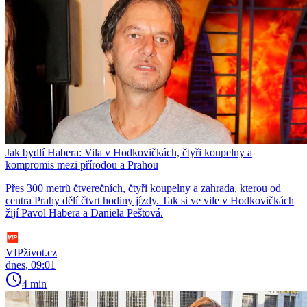
Jak bydlí Habera: Vila v Hodkovičkách, čtyři koupelny a
kompromis mezi přírodou a Prahou
Přes 300 metrů čtverečních, čtyři koupelny a zahrada, kterou od
centra Prahy dělí čtvrt hodiny jízdy. Tak si ve vile v Hodkovičkách
žijí Pavol Habera a Daniela Peštová.
VIPživot.cz
dnes, 09:01
4 min