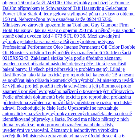
objemu 250 ml a šarži 24S100. Oba výrobky pocházejí z Francie.
Dalším přípravkem je Schwarzkopf Taft Haarstyling Gelschaum
Power Ultra Stark 4, tedy gelová stylingová pěna na vlasy o objemu
150 ml. Nebezpečnou byla označena šarže 0924435236.
Ministerstvo zároveň upozornilo na Toni and Guy Glamour Firm
Hold Hairspray, lak na vlasy o objemu 250 ml, u něhož je na spodní
straně obalu uveden kód 4 073 6 FL 09 36. Mezi závadnými
výrobky je také barva na vlasy Pátým výrobkem je Syoss
Professional Performance Oleo Intense Permanent Oil Color Double
Oil Booster v odstínu Teplý měděný s označením 6 76. Jde o šarži
0215X95243. Zakázaná složka byla podle úředního záznamu
uvedena mezi přísadami následné olejové péče, která je součástí
balení barvy. U všech pěti přípravků je problém stejný. Lilial je
klasifikován jako látka toxická pro reprodukci kategorie 1B a nesmí
se používat jako přísada kosmetických výrobků. Ministerstvo uvádí,
že výjimka pro její použití nebyla schválena a její přítomnost proto
znamená porušení evropského nařízení o kosmetických přípravcích.
Podle úředních dokumentů byla toxicita pro reprodukci prokázána
při testech na zvířatech a použití látky představuje riziko pro lidské
zdraví. Rozhodující je číslo šarže Upozornění se nevztahuje
automaticky na všechny výrobky uvedených značek, ale na přesně
identifikované přípravky a šarže. Pokud má někdo některý z nich
doma, vyplatí se proto porovnat označení na obalu s čísly
uvedenými ve varování. Záznamy k jednotlivým výrobkům
zveřejnilo Ministerstvo zdravotnictví na své úřední desce 4. a 6.