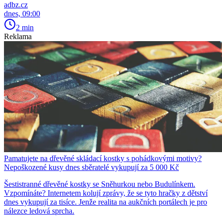
adbz.cz
dnes, 09:00
2 min
Reklama
Pamatujete na dřevěné skládací kostky s pohádkovými motivy?
Nepoškozené kusy dnes sběratelé vykupují za 5 000 Kč
Šestistranné dřevěné kostky se Sněhurkou nebo Budulínkem.
Vzpomínáte? Internetem kolují zprávy, že se tyto hračky z dětství
dnes vykupují za tisíce. Jenže realita na aukčních portálech je pro
nálezce ledová sprcha.