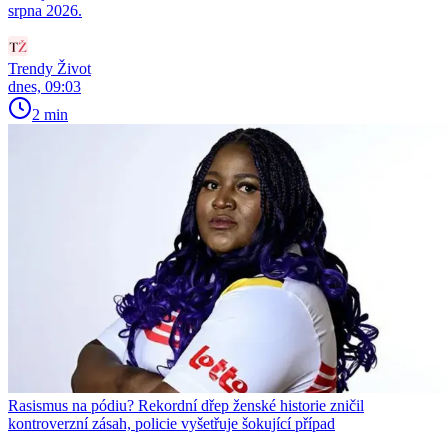
srpna 2026.
Trendy Život
dnes, 09:03
2 min
Rasismus na pódiu? Rekordní dřep ženské historie zničil
kontroverzní zásah, policie vyšetřuje šokující případ