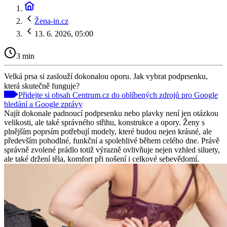
Žena-in.cz
13. 6. 2026, 05:00
3 min
Velká prsa si zaslouží dokonalou oporu. Jak vybrat podprsenku,
která skutečně funguje?
Přidejte si obsah Centrum.cz do oblíbených zdrojů pro Google
hledání a Google zprávy
Najít dokonale padnoucí podprsenku nebo plavky není jen otázkou
velikosti, ale také správného střihu, konstrukce a opory. Ženy s
plnějším poprsím potřebují modely, které budou nejen krásné, ale
především pohodlné, funkční a spolehlivé během celého dne. Právě
správně zvolené prádlo totiž výrazně ovlivňuje nejen vzhled siluety,
ale také držení těla, komfort při nošení i celkové sebevědomí.