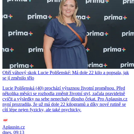
Obří váhový skok Lucie Polišenské: Má dole 22 kilo a popsala, jak
se jí změnilo tělo
Lucie Polišenská (40) prochází výraznou životní proměnou. Před
několika měsíci se rozhodla změnit životní styl, začala pravidelně
cvičit a výsledky na sebe nenechaly dlouho čekat. Pro Aplausin.cz
nyní prozradila, že už má dole 22 kilogramů a díky nové rutině se
cítí lépe nejen fyzicky, ale také psychicky.
Aplausin.cz
dnes, 09:13