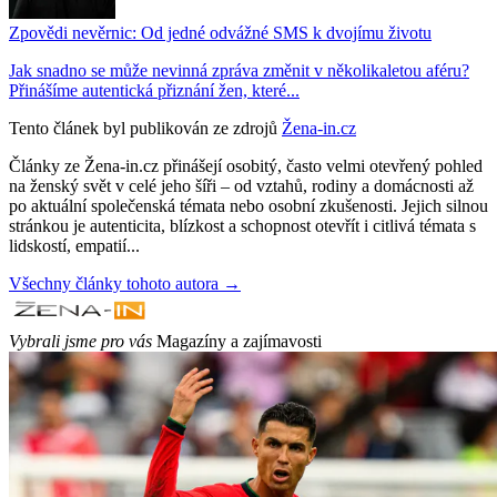
Zpovědi nevěrnic: Od jedné odvážné SMS k dvojímu životu
Jak snadno se může nevinná zpráva změnit v několikaletou aféru?
Přinášíme autentická přiznání žen, které...
Tento článek byl publikován ze zdrojů
Žena-in.cz
Články ze Žena-in.cz přinášejí osobitý, často velmi otevřený pohled
na ženský svět v celé jeho šíři – od vztahů, rodiny a domácnosti až
po aktuální společenská témata nebo osobní zkušenosti. Jejich silnou
stránkou je autenticita, blízkost a schopnost otevřít i citlivá témata s
lidskostí, empatií...
Všechny články tohoto autora →
Vybrali jsme pro vás
Magazíny a zajímavosti