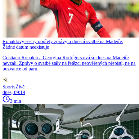
Ronaldovy sestry popřely zprávy o dnešní svatbě na Madeiře:
Žádné datum neexistuje
Cristiano Ronaldo a Georgina Rodríguezová se dnes na Madeiře
nevzali. Zprávy o svatbě stály na řetězci neověřených přepisů, ne na
pozvánce od páru.
SportyŽivě
dnes, 09:19
3 min