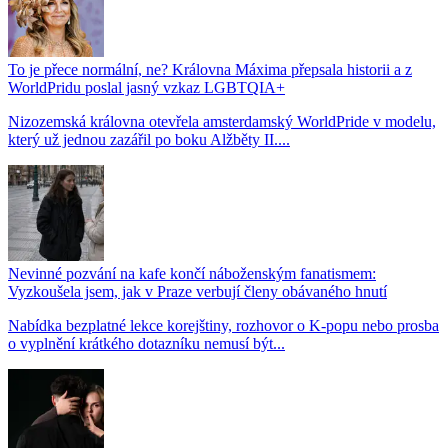
To je přece normální, ne? Královna Máxima přepsala historii a z
WorldPridu poslal jasný vzkaz LGBTQIA+
Nizozemská královna otevřela amsterdamský WorldPride v modelu,
který už jednou zazářil po boku Alžběty II....
Nevinné pozvání na kafe končí náboženským fanatismem:
Vyzkoušela jsem, jak v Praze verbují členy obávaného hnutí
Nabídka bezplatné lekce korejštiny, rozhovor o K-popu nebo prosba
o vyplnění krátkého dotazníku nemusí být...