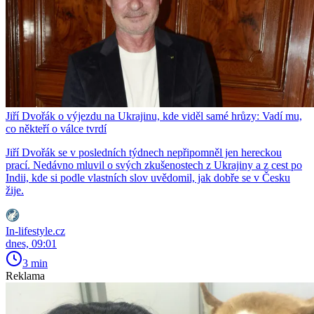
Jiří Dvořák o výjezdu na Ukrajinu, kde viděl samé hrůzy: Vadí mu,
co někteří o válce tvrdí
Jiří Dvořák se v posledních týdnech nepřipomněl jen hereckou
prací. Nedávno mluvil o svých zkušenostech z Ukrajiny a z cest po
Indii, kde si podle vlastních slov uvědomil, jak dobře se v Česku
žije.
In-lifestyle.cz
dnes, 09:01
3 min
Reklama