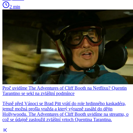
2 min
Proč uvidíme The Adventures of Cliff Booth na Netflixu? Quentin
Tarantino se sekl na zvláštní podmínce
Těsně před Vánoci se Brad Pitt vrátí do role hrdinného kaskadéra,
jemuž možná prošla vražda a který výrazně zasáhl do dějin
Hollywoodu. The Adventures of Cliff Booth uvidíme na streamu, o
což se údajně zasloužil zvláštní vrtoch Quentina Tarantina.