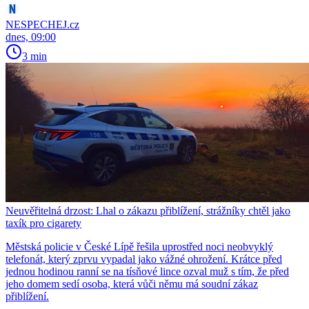
NESPECHEJ.cz
dnes, 09:00
3 min
Neuvěřitelná drzost: Lhal o zákazu přiblížení, strážníky chtěl jako
taxík pro cigarety
Městská policie v České Lípě řešila uprostřed noci neobvyklý
telefonát, který zprvu vypadal jako vážné ohrožení. Krátce před
jednou hodinou ranní se na tísňové lince ozval muž s tím, že před
jeho domem sedí osoba, která vůči němu má soudní zákaz
přiblížení.