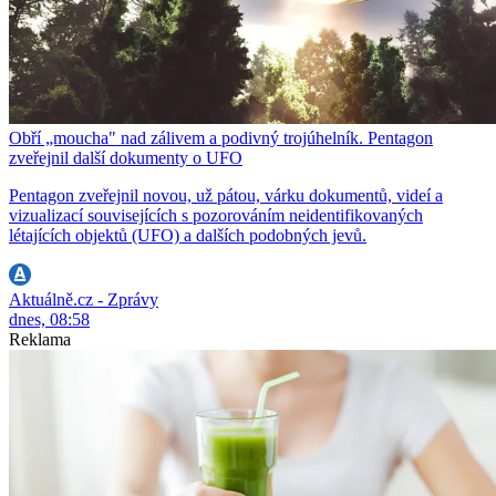
Obří „moucha" nad zálivem a podivný trojúhelník. Pentagon
zveřejnil další dokumenty o UFO
Pentagon zveřejnil novou, už pátou, várku dokumentů, videí a
vizualizací souvisejících s pozorováním neidentifikovaných
létajících objektů (UFO) a dalších podobných jevů.
Aktuálně.cz - Zprávy
dnes, 08:58
Reklama