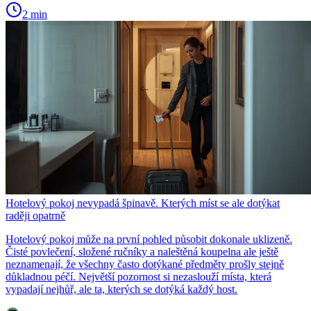
2 min
Hotelový pokoj nevypadá špinavě. Kterých míst se ale dotýkat
raději opatrně
Hotelový pokoj může na první pohled působit dokonale uklizeně.
Čisté povlečení, složené ručníky a naleštěná koupelna ale ještě
neznamenají, že všechny často dotýkané předměty prošly stejně
důkladnou péčí. Největší pozornost si nezaslouží místa, která
vypadají nejhůř, ale ta, kterých se dotýká každý host.