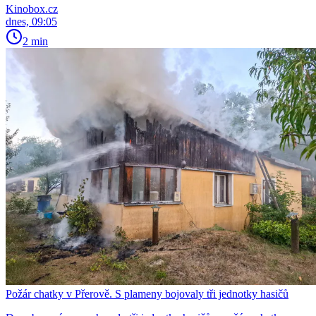
Kinobox.cz
dnes, 09:05
2 min
Požár chatky v Přerově. S plameny bojovaly tři jednotky hasičů