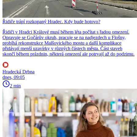
Řidiče trápí rozkopaný Hradec. Kdy bude hotovo?
Řidiči v Hradci Králové musí během léta počítat s řadou omezení.
Opravuje se Gočárův okruh, pracuje se na nadjezdech u Flošny,
probíhá rekonstrukce Malšovického mostu a další komplikace
přidávají menší uzavírky v různých částech města. Část staveb
skončí během prázdnin, některá omezení ale potrvají až do podzimu.
Hradecká Drbna
dnes, 09:05
2 min