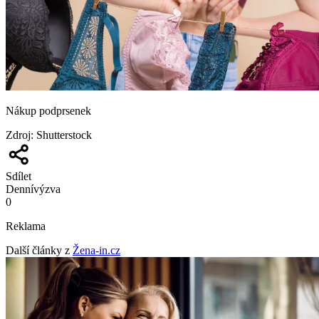
Nákup podprsenek
Zdroj
:
Shutterstock
Sdílet
Denní
výzva
0
Reklama
Další články z
Žena-in.cz