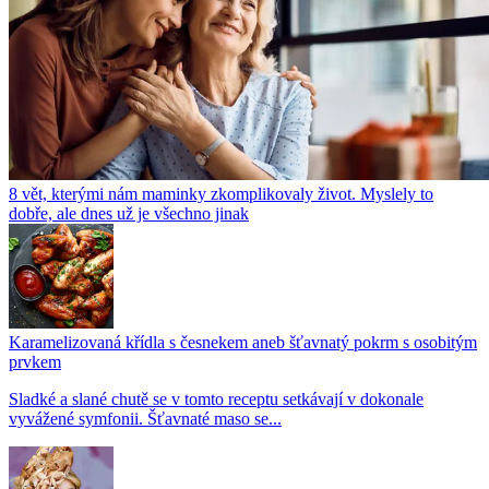
8 vět, kterými nám maminky zkomplikovaly život. Myslely to
dobře, ale dnes už je všechno jinak
Karamelizovaná křídla s česnekem aneb šťavnatý pokrm s osobitým
prvkem
Sladké a slané chutě se v tomto receptu setkávají v dokonale
vyvážené symfonii. Šťavnaté maso se...