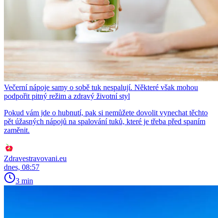
Večerní nápoje samy o sobě tuk nespalují. Některé však mohou
podpořit pitný režim a zdravý životní styl
Pokud vám jde o hubnutí, pak si nemůžete dovolit vynechat těchto
pět úžasných nápojů na spalování tuků, které je třeba před spaním
zaměnit.
Zdravestravovani.eu
dnes, 08:57
3 min