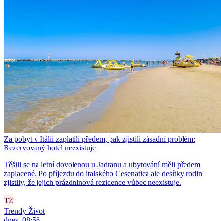
Za pobyt v Itálii zaplatili předem, pak zjistili zásadní problém:
Rezervovaný hotel neexistuje
Těšili se na letní dovolenou u Jadranu a ubytování měli předem
zaplacené. Po příjezdu do italského Cesenatica ale desítky rodin
zjistily, že jejich prázdninová rezidence vůbec neexistuje.
Trendy Život
dnes, 08:56