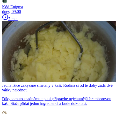
Kód Enigma
dnes, 09:00
7 min
Jedna lžíce zakysané smetany v kaši. Rodina si od té doby žádá dvě
várky najednou
Díky tomuto snadnému tipu si připravíte nejchutnější bramborovou
kaši. Stačí přidat jednu ingredienci a bude dokonalá.