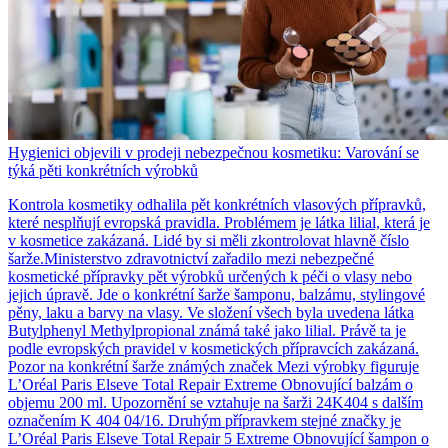
Hygienici objevili v prodeji nebezpečnou kosmetiku: Varování se
týká pěti konkrétních výrobků
Kontrola kosmetiky odhalila pět konkrétních vlasových přípravků,
které nesplňují evropská pravidla. Problémem je látka lilial, která je
v kosmetice zakázaná. Lidé by si měli zkontrolovat hlavně číslo
šarže.Ministerstvo zdravotnictví zařadilo mezi nebezpečné
kosmetické přípravky pět výrobků určených k péči o vlasy nebo
jejich úpravě. Jde o konkrétní šarže šamponu, balzámu, stylingové
pěny, laku a barvy na vlasy. Ve složení všech byla uvedena látka
Butylphenyl Methylpropional známá také jako lilial. Právě ta je
podle evropských pravidel v kosmetických přípravcích zakázaná.
Pozor na konkrétní šarže známých značek Mezi výrobky figuruje
L’Oréal Paris Elseve Total Repair Extreme Obnovující balzám o
objemu 200 ml. Upozornění se vztahuje na šarži 24K404 s dalším
označením K 404 04/16. Druhým přípravkem stejné značky je
L’Oréal Paris Elseve Total Repair 5 Extreme Obnovující šampon o