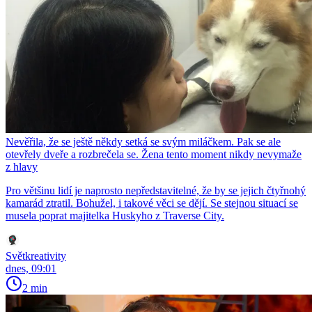
Nevěřila, že se ještě někdy setká se svým miláčkem. Pak se ale
otevřely dveře a rozbrečela se. Žena tento moment nikdy nevymaže
z hlavy
Pro většinu lidí je naprosto nepředstavitelné, že by se jejich čtyřnohý
kamarád ztratil. Bohužel, i takové věci se dějí. Se stejnou situací se
musela poprat majitelka Huskyho z Traverse City.
Světkreativity
dnes, 09:01
2 min