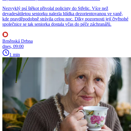
Nezvyklý psí štěkot přivolal policisty do Střelic. Více než
devadesátiletou seniorku nalezla hlídka dezorientovanou ve vaně,
kde pravděpodobně strávila celou noc. Díky pozornosti její čtyřnohé
společnice se tak seniorka dostala včas do péče záchranářů.
Brněnská Drbna
dnes, 09:00
1 min