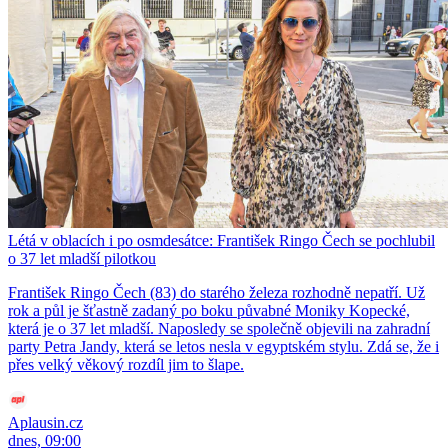
Létá v oblacích i po osmdesátce: František Ringo Čech se pochlubil
o 37 let mladší pilotkou
František Ringo Čech (83) do starého železa rozhodně nepatří. Už
rok a půl je šťastně zadaný po boku půvabné Moniky Kopecké,
která je o 37 let mladší. Naposledy se společně objevili na zahradní
party Petra Jandy, která se letos nesla v egyptském stylu. Zdá se, že i
přes velký věkový rozdíl jim to šlape.
Aplausin.cz
dnes, 09:00