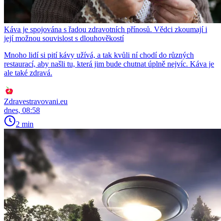
Káva je spojována s řadou zdravotních přínosů. Vědci zkoumají i
její možnou souvislost s dlouhověkostí
Mnoho lidí si pití kávy užívá, a tak kvůli ní chodí do různých
restaurací, aby našli tu, která jim bude chutnat úplně nejvíc. Káva je
ale také zdravá.
Zdravestravovani.eu
dnes, 08:58
2 min