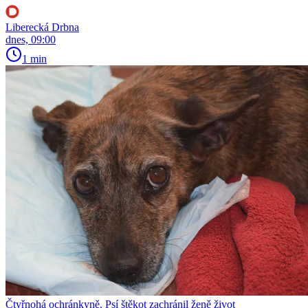
Liberecká Drbna
dnes, 09:00
1 min
Čtyřnohá ochránkyně. Psí štěkot zachránil ženě život