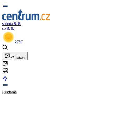
sobota 8. 8.
so 8. 8.
27°C
Přihlášení
Reklama