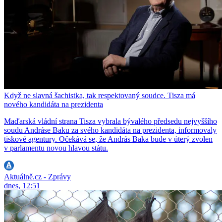
Když ne slavná šachistka, tak respektovaný soudce. Tisza má
nového kandidáta na prezidenta
Maďarská vládní strana Tisza vybrala bývalého předsedu nejvyššího
soudu Andráse Baku za svého kandidáta na prezidenta, informovaly
tiskové agentury. Očekává se, že András Baka bude v úterý zvolen
v parlamentu novou hlavou státu.
Aktuálně.cz - Zprávy
dnes, 12:51