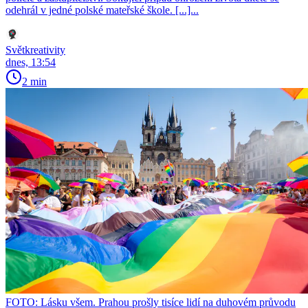
odehrál v jedné polské mateřské škole. [...]...
Světkreativity
dnes, 13:54
2 min
FOTO: Lásku všem. Prahou prošly tisíce lidí na duhovém průvodu