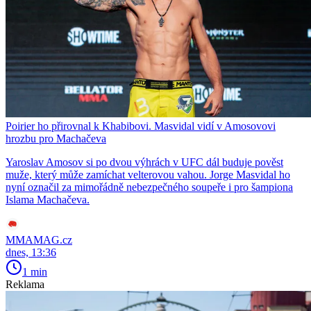
Poirier ho přirovnal k Khabibovi. Masvidal vidí v Amosovovi
hrozbu pro Machačeva
Yaroslav Amosov si po dvou výhrách v UFC dál buduje pověst
muže, který může zamíchat velterovou vahou. Jorge Masvidal ho
nyní označil za mimořádně nebezpečného soupeře i pro šampiona
Islama Machačeva.
MMAMAG.cz
dnes, 13:36
1 min
Reklama