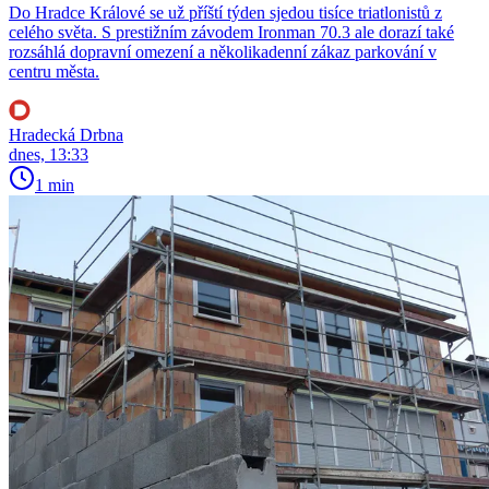
Do Hradce Králové se už příští týden sjedou tisíce triatlonistů z
celého světa. S prestižním závodem Ironman 70.3 ale dorazí také
rozsáhlá dopravní omezení a několikadenní zákaz parkování v
centru města.
Hradecká Drbna
dnes, 13:33
1 min