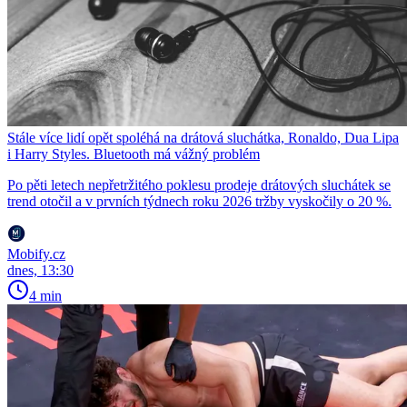
Stále více lidí opět spoléhá na drátová sluchátka, Ronaldo, Dua Lipa
i Harry Styles. Bluetooth má vážný problém
Po pěti letech nepřetržitého poklesu prodeje drátových sluchátek se
trend otočil a v prvních týdnech roku 2026 tržby vyskočily o 20 %.
Mobify.cz
dnes, 13:30
4 min