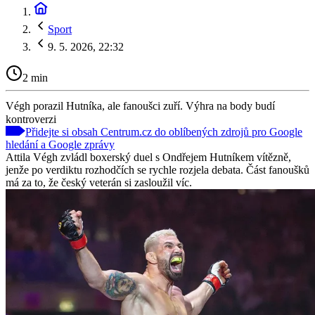
Sport
9. 5. 2026, 22:32
2 min
Végh porazil Hutníka, ale fanoušci zuří. Výhra na body budí
kontroverzi
Přidejte si obsah Centrum.cz do oblíbených zdrojů pro Google
hledání a Google zprávy
Attila Végh zvládl boxerský duel s Ondřejem Hutníkem vítězně,
jenže po verdiktu rozhodčích se rychle rozjela debata. Část fanoušků
má za to, že český veterán si zasloužil víc.