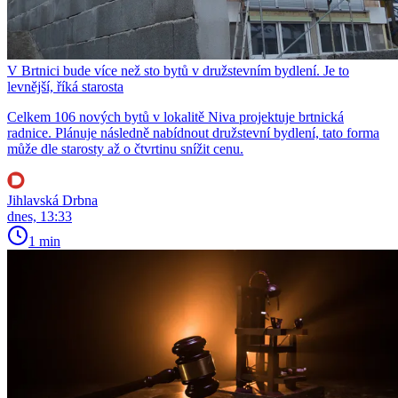
V Brtnici bude více než sto bytů v družstevním bydlení. Je to
levnější, říká starosta
Celkem 106 nových bytů v lokalitě Niva projektuje brtnická
radnice. Plánuje následně nabídnout družstevní bydlení, tato forma
může dle starosty až o čtvrtinu snížit cenu.
Jihlavská Drbna
dnes, 13:33
1 min