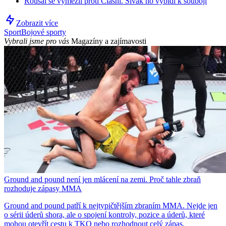
Roušal se vymezil proti Clashi. Sivák ho vybídl k souboji
Zobrazit více
Sport
Bojové sporty
Vybrali jsme pro vás
Magazíny a zajímavosti
Ground and pound není jen mlácení na zemi. Proč tahle zbraň
rozhoduje zápasy MMA
Ground and pound patří k nejtypičtějším zbraním MMA. Nejde jen
o sérii úderů shora, ale o spojení kontroly, pozice a úderů, které
mohou otevřít cestu k TKO nebo rozhodnout celý zápas.