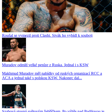
Roušal se vymezil proti Clashi. Sivák ho vybídl k souboji
Muradov odmítl velké peníze z Ruska. Jednal i s KSW
Makhmud Muradov měl nabídky od ruských organizací RCC a
ACA a jednal také s polskou KSW. Nakonec dal...
Szabová stoupá světovým žebříčkem. Po výhře nad Pudilovou je