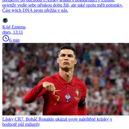
nejenže vedle sebe nějakou dobu žili, ale také spolu měli potomky.
Část jejich DNA proto přežila v nás.
Kód Enigma
dnes, 13:11
6 min
Lásky CR7. Boháč Ronaldo ukázal svoje naleštěné krásky v
hodnotě půl miliardy