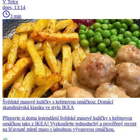
V Telce
dnes, 13:14
3 min
Švédské masové kuličky s krémovou omáčkou: Domácí
skandinávská klasika ve stylu IKEA
Připravte si doma legendární švédské masové kuličky s krémovou
omáčkou jako z IKEA! Vyzkoušejte jednoduchý a prověřený recept
na šťavnaté mleté maso s lahodnou vývarovou omáčkou.