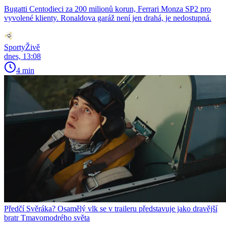
Bugatti Centodieci za 200 milionů korun, Ferrari Monza SP2 pro
vyvolené klienty. Ronaldova garáž není jen drahá, je nedostupná.
SportyŽivě
dnes, 13:08
4 min
Předčí Svěráka? Osamělý vlk se v traileru představuje jako dravější
bratr Tmavomodrého světa