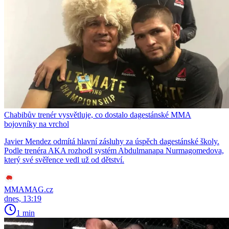
Chabibův trenér vysvětluje, co dostalo dagestánské MMA
bojovníky na vrchol
Javier Mendez odmítá hlavní zásluhy za úspěch dagestánské školy.
Podle trenéra AKA rozhodl systém Abdulmanapa Nurmagomedova,
který své svěřence vedl už od dětství.
MMAMAG.cz
dnes, 13:19
1 min