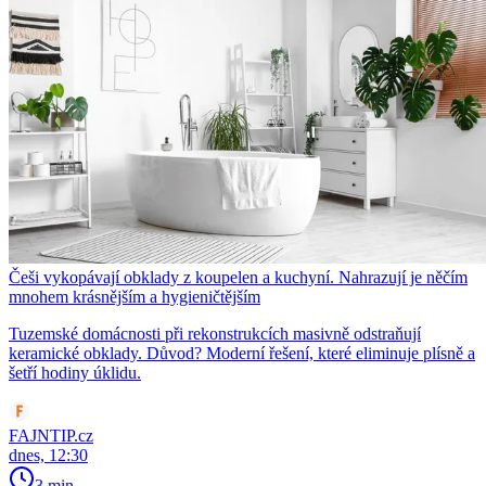
Češi vykopávají obklady z koupelen a kuchyní. Nahrazují je něčím
mnohem krásnějším a hygieničtějším
Tuzemské domácnosti při rekonstrukcích masivně odstraňují
keramické obklady. Důvod? Moderní řešení, které eliminuje plísně a
šetří hodiny úklidu.
FAJNTIP.cz
dnes, 12:30
3 min