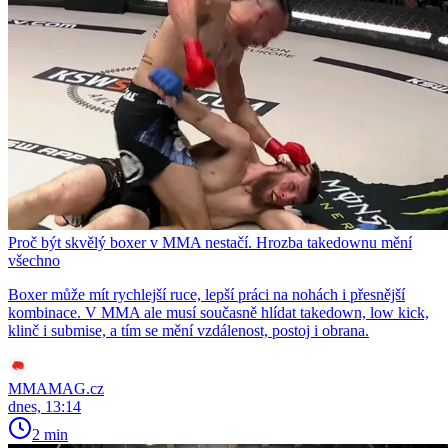
Proč být skvělý boxer v MMA nestačí. Hrozba takedownu mění
všechno
Boxer může mít rychlejší ruce, lepší práci na nohách i přesnější
kombinace. V MMA ale musí současně hlídat takedown, low kick,
klinč i submise, a tím se mění vzdálenost, postoj i obrana.
MMAMAG.cz
dnes, 13:14
2 min