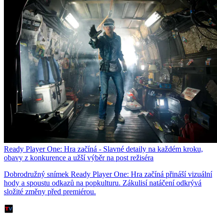
Ready Player One: Hra začíná - Slavné detaily na každém kroku,
obavy z konkurence a užší výběr na post režiséra
Dobrodružný snímek Ready Player One: Hra začíná přináší vizuální
hody a spoustu odkazů na popkulturu. Zákulisí natáčení odkrývá
složité změny před premiérou.