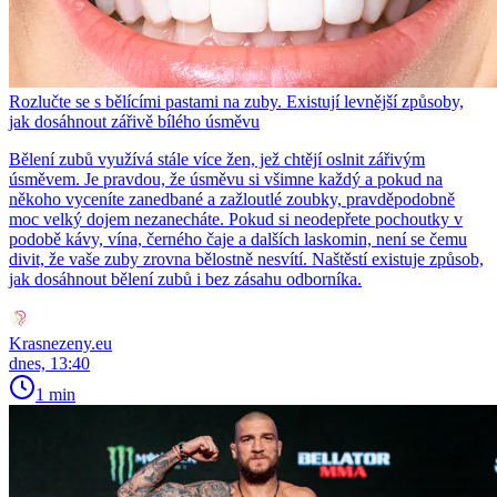
Rozlučte se s bělícími pastami na zuby. Existují levnější způsoby,
jak dosáhnout zářivě bílého úsměvu
Bělení zubů využívá stále více žen, jež chtějí oslnit zářivým
úsměvem. Je pravdou, že úsměvu si všimne každý a pokud na
někoho vyceníte zanedbané a zažloutlé zoubky, pravděpodobně
moc velký dojem nezanecháte. Pokud si neodepřete pochoutky v
podobě kávy, vína, černého čaje a dalších laskomin, není se čemu
divit, že vaše zuby zrovna bělostně nesvítí. Naštěstí existuje způsob,
jak dosáhnout bělení zubů i bez zásahu odborníka.
Krasnezeny.eu
dnes, 13:40
1 min