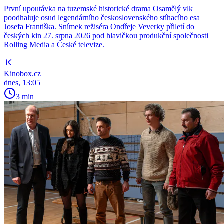
První upoutávka na tuzemské historické drama Osamělý vlk
poodhaluje osud legendárního československého stíhacího esa
Josefa Františka. Snímek režiséra Ondřeje Veverky přiletí do
českých kin 27. srpna 2026 pod hlavičkou produkční společnosti
Rolling Media a České televize.
Kinobox.cz
dnes, 13:05
3 min