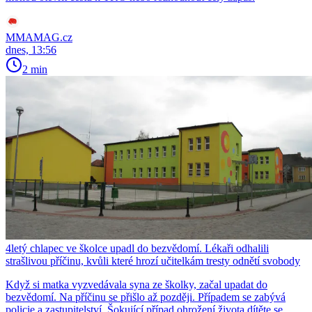
MMAMAG.cz
dnes, 13:56
2 min
4letý chlapec ve školce upadl do bezvědomí. Lékaři odhalili
strašlivou příčinu, kvůli které hrozí učitelkám tresty odnětí svobody
Když si matka vyzvedávala syna ze školky, začal upadat do
bezvědomí. Na příčinu se přišlo až později. Případem se zabývá
policie a zastupitelství. Šokující případ ohrožení života dítěte se