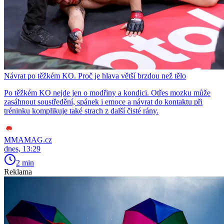
Návrat po těžkém KO. Proč je hlava větší brzdou než tělo
Po těžkém KO nejde jen o modřiny a kondici. Otřes mozku může
zasáhnout soustředění, spánek i emoce a návrat do kontaktu při
tréninku komplikuje také strach z další čisté rány.
MMAMAG.cz
dnes, 13:29
2 min
Reklama