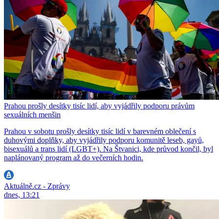
Prahou prošly desítky tisíc lidí, aby vyjádřily podporu právům
sexuálních menšin
Prahou v sobotu prošly desítky tisíc lidí v barevném oblečení s
duhovými doplňky, aby vyjádřily podporu komunitě leseb, gayů,
bisexuálů a trans lidí (LGBT+). Na Štvanici, kde průvod končil, byl
naplánovaný program až do večerních hodin.
Aktuálně.cz - Zprávy
dnes, 13:21