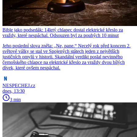
Bible jako podsedák: 14letý chlapec dostal elektrické křeslo za
vraždy, které nespáchal. Odsouzen byl za pouhých 10 minut
Jeho poslední slova zněla: „Ne, pane.“ Necelý rok před koncem 2.
světové války se stal ve Spojených státech jeden z největších
justičních omylů v historii. Skandální verdikt poslal nevinného
černošského chlapce na elektrické křeslo za vraždy dvou bílých
dívek, které ovšem nespáchal.
NESPECHEJ.cz
dnes, 13:30
3 min