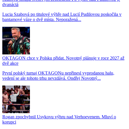
dvanáctá
Lucia Szabová po titulové výhře nad Lucií Pudilovou poskočila v
bantamové váze o dvě místa. Neporažená...
OKTAGON chce v Polsku přidat. Novotný plánuje v roce 2027 až
dvě akce
První polský turnaj OKTAGONu nepřinesl vyprodanou halu,
vedení se ale tohoto trhu nevzdává. Ondřej Novotný...
Rogan zpochybnil Usykovu výhru nad Verhoevenem. Mluví o
korupci