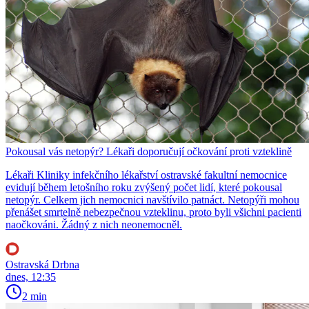
Pokousal vás netopýr? Lékaři doporučují očkování proti vzteklině
Lékaři Kliniky infekčního lékařství ostravské fakultní nemocnice
evidují během letošního roku zvýšený počet lidí, které pokousal
netopýr. Celkem jich nemocnici navštívilo patnáct. Netopýři mohou
přenášet smrtelně nebezpečnou vzteklinu, proto byli všichni pacienti
naočkováni. Žádný z nich neonemocněl.
Ostravská Drbna
dnes, 12:35
2 min