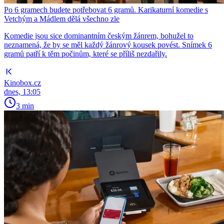
Po 6 gramech budete potřebovat 6 gramů. Karikaturní komedie s
Vetchým a Mádlem dělá všechno zle
Komedie jsou sice dominantním českým žánrem, bohužel to
neznamená, že by se měl každý žánrový kousek povést. Snímek 6
gramů patří k těm počinům, které se příliš nezdařily.
Kinobox.cz
dnes, 13:05
3 min