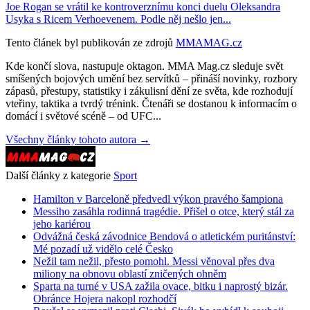
Joe Rogan se vrátil ke kontroverznímu konci duelu Oleksandra
Usyka s Ricem Verhoevenem. Podle něj nešlo jen...
Tento článek byl publikován ze zdrojů
MMAMAG.cz
Kde končí slova, nastupuje oktagon. MMA Mag.cz sleduje svět
smíšených bojových umění bez servítků – přináší novinky, rozbory
zápasů, přestupy, statistiky i zákulisní dění ze světa, kde rozhodují
vteřiny, taktika a tvrdý trénink. Čtenáři se dostanou k informacím o
domácí i světové scéně – od UFC...
Všechny články tohoto autora →
Další články z kategorie
Sport
Hamilton v Barceloně předvedl výkon pravého šampiona
Messiho zasáhla rodinná tragédie. Přišel o otce, který stál za
jeho kariérou
Odvážná česká závodnice Bendová o atletickém puritánství:
Mé pozadí už vidělo celé Česko
Nežil tam nežil, přesto pomohl. Messi věnoval přes dva
miliony na obnovu oblastí zničených ohněm
Sparta na turné v USA zažila ovace, bitku i naprostý bizár.
Obránce Hojera nakopl rozhodčí