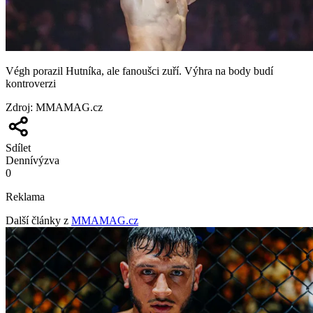
Végh porazil Hutníka, ale fanoušci zuří. Výhra na body budí
kontroverzi
Zdroj
:
MMAMAG.cz
Sdílet
Denní
výzva
0
Reklama
Další články z
MMAMAG.cz