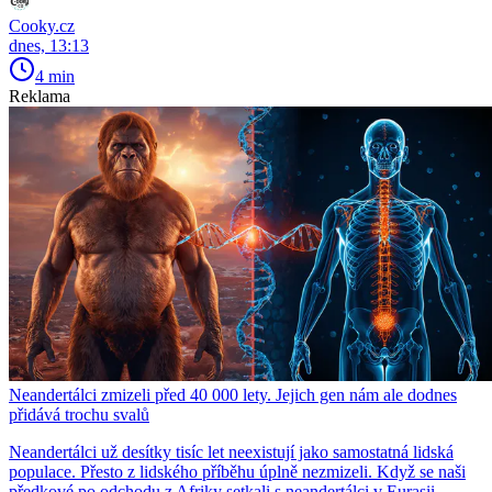
Cooky.cz
dnes, 13:13
4 min
Reklama
Neandertálci zmizeli před 40 000 lety. Jejich gen nám ale dodnes
přidává trochu svalů
Neandertálci už desítky tisíc let neexistují jako samostatná lidská
populace. Přesto z lidského příběhu úplně nezmizeli. Když se naši
předkové po odchodu z Afriky setkali s neandertálci v Eurasii,