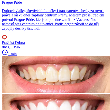
Prague Pride
Duhové vlajky, třpytivé kloboučky i transparenty s hesly za rovná
práva a lásku dnes zaplnily centrum Prahy. Městem prošel tradiční
průvod Prague Pride, který odpoledne zamířil z Václavského
náměstí přes centrum na Štvanici. Podle organizátorů se do něj
zapojily desítky tisíc lidí.
Pražská Drbna
dnes, 13:46
1 min