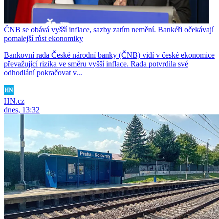
ČNB se obává vyšší inflace, sazby zatím nemění. Bankéři očekávají
pomalejší růst ekonomiky
Bankovní rada České národní banky (ČNB) vidí v české ekonomice
převažující rizika ve směru vyšší inflace. Rada potvrdila své
odhodlání pokračovat v...
HN.cz
dnes, 13:32