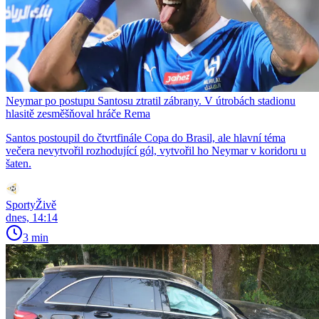
Neymar po postupu Santosu ztratil zábrany. V útrobách stadionu
hlasitě zesměšňoval hráče Rema
Santos postoupil do čtvrtfinále Copa do Brasil, ale hlavní téma
večera nevytvořil rozhodující gól, vytvořil ho Neymar v koridoru u
šaten.
SportyŽivě
dnes, 14:14
3 min