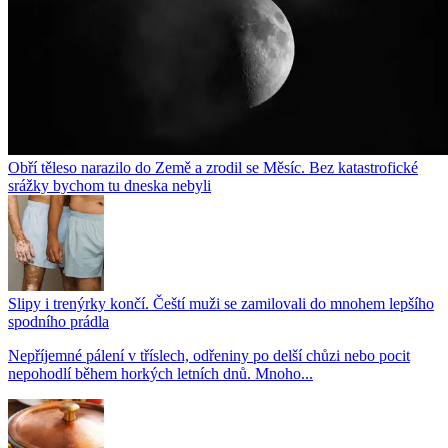
Obří těleso narazilo do Země a zrodil se Měsíc. Bez katastrofické
srážky bychom tu dneska nebyli
Slipy i trenýrky končí. Čeští muži se zamilovali do mnohem lepšího
spodního prádla
Nepříjemné pálení v tříslech, odřeniny po delší chůzi nebo pocit
nepohodlí během horkých letních dnů. Mnoho...