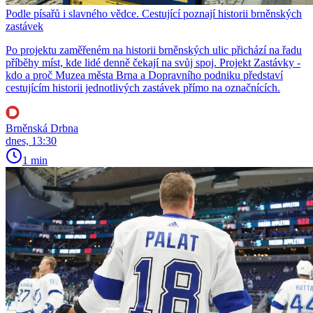
Podle písařů i slavného vědce. Cestující poznají historii brněnských
zastávek
Po projektu zaměřeném na historii brněnských ulic přichází na řadu
příběhy míst, kde lidé denně čekají na svůj spoj. Projekt Zastávky -
kdo a proč Muzea města Brna a Dopravního podniku představí
cestujícím historii jednotlivých zastávek přímo na označnících.
Brněnská Drbna
dnes, 13:30
1 min