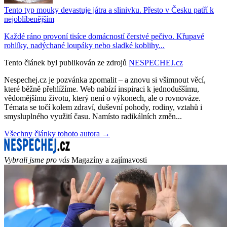
Tento typ mouky devastuje játra a slinivku. Přesto v Česku patří k
nejoblíbenějším
Každé ráno provoní tisíce domácností čerstvé pečivo. Křupavé
rohlíky, nadýchané loupáky nebo sladké koblihy...
Tento článek byl publikován ze zdrojů
NESPECHEJ.cz
Nespechej.cz je pozvánka zpomalit – a znovu si všimnout věcí,
které běžně přehlížíme. Web nabízí inspiraci k jednoduššímu,
vědomějšímu životu, který není o výkonech, ale o rovnováze.
Témata se točí kolem zdraví, duševní pohody, rodiny, vztahů i
smysluplného využití času. Namísto radikálních změn...
Všechny články tohoto autora →
Vybrali jsme pro vás
Magazíny a zajímavosti