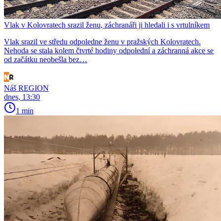
Vlak v Kolovratech srazil ženu, záchranáři ji hledali i s vrtulníkem
Vlak srazil ve středu odpoledne ženu v pražských Kolovratech.
Nehoda se stala kolem čtvrté hodiny odpolední a záchranná akce se
od začátku neobešla bez…
Náš REGION
dnes, 13:30
1 min