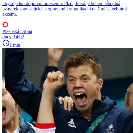
ubylo jedno dopravní omezení v Plzni, která je během léta plná
uzavírek souvisejících s opravami komunikací i dalšími stavebními
akcemi.
Plzeňská Drbna
dnes, 14:02
1 min