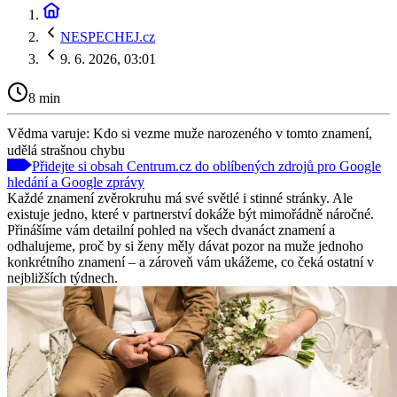
NESPECHEJ.cz
9. 6. 2026, 03:01
8 min
Vědma varuje: Kdo si vezme muže narozeného v tomto znamení,
udělá strašnou chybu
Přidejte si obsah Centrum.cz do oblíbených zdrojů pro Google
hledání a Google zprávy
Každé znamení zvěrokruhu má své světlé i stinné stránky. Ale
existuje jedno, které v partnerství dokáže být mimořádně náročné.
Přinášíme vám detailní pohled na všech dvanáct znamení a
odhalujeme, proč by si ženy měly dávat pozor na muže jednoho
konkrétního znamení – a zároveň vám ukážeme, co čeká ostatní v
nejbližších týdnech.