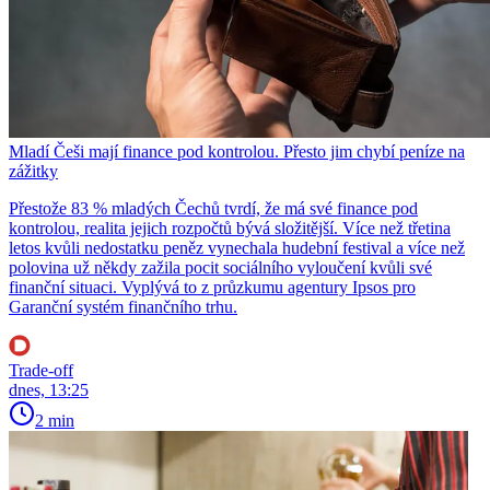
Mladí Češi mají finance pod kontrolou. Přesto jim chybí peníze na
zážitky
Přestože 83 % mladých Čechů tvrdí, že má své finance pod
kontrolou, realita jejich rozpočtů bývá složitější. Více než třetina
letos kvůli nedostatku peněz vynechala hudební festival a více než
polovina už někdy zažila pocit sociálního vyloučení kvůli své
finanční situaci. Vyplývá to z průzkumu agentury Ipsos pro
Garanční systém finančního trhu.
Trade-off
dnes, 13:25
2 min