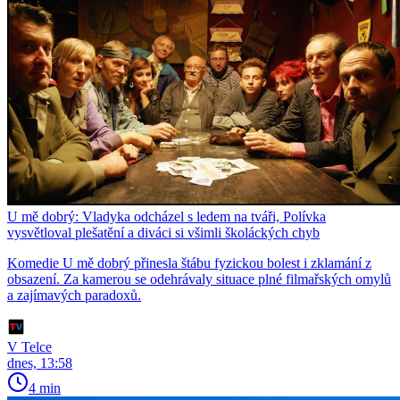
U mě dobrý: Vladyka odcházel s ledem na tváři, Polívka
vysvětloval plešatění a diváci si všimli školáckých chyb
Komedie U mě dobrý přinesla štábu fyzickou bolest i zklamání z
obsazení. Za kamerou se odehrávaly situace plné filmařských omylů
a zajímavých paradoxů.
V Telce
dnes, 13:58
4 min