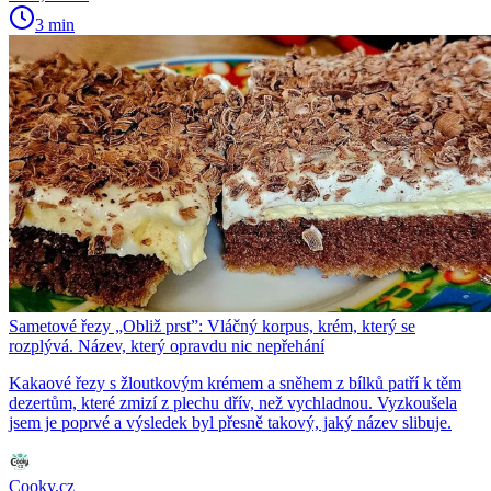
3 min
Sametové řezy „Obliž prst”: Vláčný korpus, krém, který se
rozplývá. Název, který opravdu nic nepřehání
Kakaové řezy s žloutkovým krémem a sněhem z bílků patří k těm
dezertům, které zmizí z plechu dřív, než vychladnou. Vyzkoušela
jsem je poprvé a výsledek byl přesně takový, jaký název slibuje.
Cooky.cz