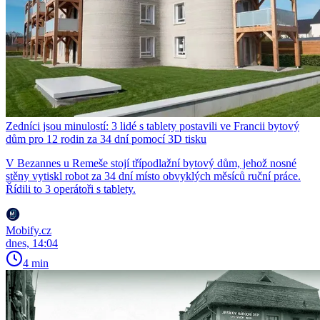
Zedníci jsou minulostí: 3 lidé s tablety postavili ve Francii bytový
dům pro 12 rodin za 34 dní pomocí 3D tisku
V Bezannes u Remeše stojí třípodlažní bytový dům, jehož nosné
stěny vytiskl robot za 34 dní místo obvyklých měsíců ruční práce.
Řídili to 3 operátoři s tablety.
Mobify.cz
dnes, 14:04
4 min