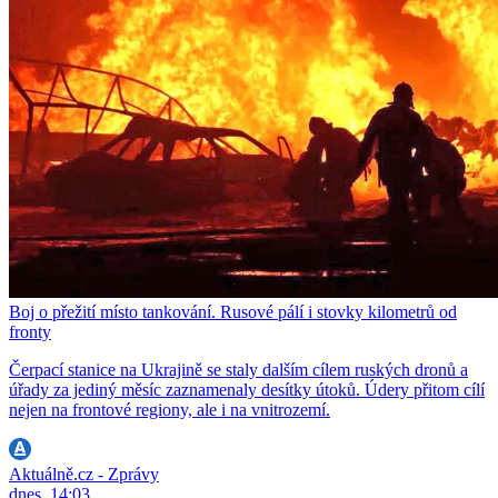
Boj o přežití místo tankování. Rusové pálí i stovky kilometrů od
fronty
Čerpací stanice na Ukrajině se staly dalším cílem ruských dronů a
úřady za jediný měsíc zaznamenaly desítky útoků. Údery přitom cílí
nejen na frontové regiony, ale i na vnitrozemí.
Aktuálně.cz - Zprávy
dnes, 14:03