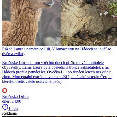
Rázná Laura i pamětnice Lili. V lamacentru na Hádech se loučí se
dvěma zvířaty
Brněnské lamacentrum v těchto dnech přišlo o dvě dlouholeté
obyvatelky. Lama Laura byla poslední z trojice zakladatelek a na
Hádech prožila patnáct let. Ovečka Lili po třinácti letech nezvládla
zimu. Momentální extrémní vedra snáší špatně také veterán Čert, o
kterého ošetřovatelé ustavičně pečují.
Brněnská Drbna
dnes, 14:00
1 min
Reklama