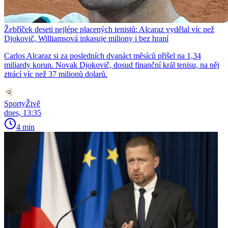
Žebříček deseti nejlépe placených tenistů: Alcaraz vydělal víc než
Djokovič, Williamsová inkasuje miliony i bez hraní
Carlos Alcaraz si za posledních dvanáct měsíců přišel na 1,34
miliardy korun. Novak Djokovič, dosud finanční král tenisu, na něj
ztrácí víc než 37 milionů dolarů.
SportyŽivě
dnes, 13:35
4 min