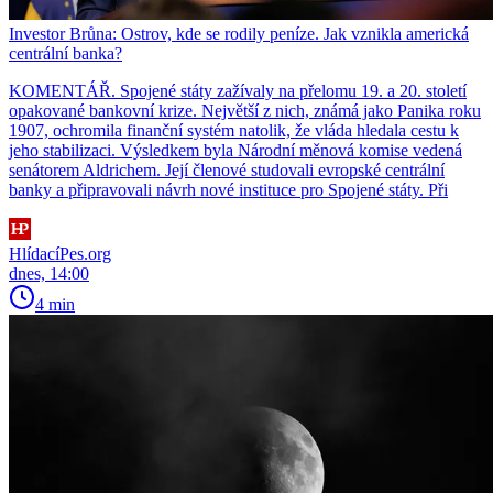
Investor Brůna: Ostrov, kde se rodily peníze. Jak vznikla americká
centrální banka?
KOMENTÁŘ. Spojené státy zažívaly na přelomu 19. a 20. století
opakované bankovní krize. Největší z nich, známá jako Panika roku
1907, ochromila finanční systém natolik, že vláda hledala cestu k
jeho stabilizaci. Výsledkem byla Národní měnová komise vedená
senátorem Aldrichem. Její členové studovali evropské centrální
banky a připravovali návrh nové instituce pro Spojené státy. Při
HlídacíPes.org
dnes, 14:00
4 min