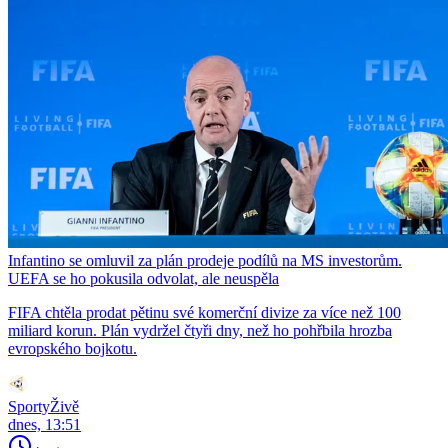
Infantino se omluvil za plán prodeje podílů na MS investorům.
UEFA se ho pokusila odvolat, ale neuspěla
FIFA chtěla prodat pětinu své komerční divize za více než 100
miliard korun. Plán vydržel čtyři dny, než ho pohřbila hrozba
evropského bojkotu.
SportyŽivě
dnes, 13:51