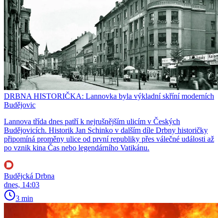
DRBNA HISTORIČKA: Lannovka byla výkladní skříní moderních
Budějovic
Lannova třída dnes patří k nejrušnějším ulicím v Českých
Budějovicích. Historik Jan Schinko v dalším díle Drbny historičky
připomíná proměny ulice od první republiky přes válečné události až
po vznik kina Čas nebo legendárního Vatikánu.
Budějcká Drbna
dnes, 14:03
3 min