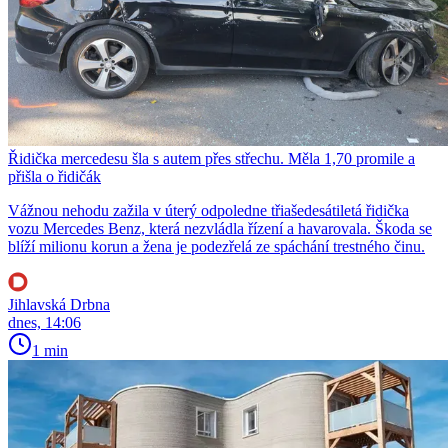
Řidička mercedesu šla s autem přes střechu. Měla 1,70 promile a
přišla o řidičák
Vážnou nehodu zažila v úterý odpoledne třiašedesátiletá řidička
vozu Mercedes Benz, která nezvládla řízení a havarovala. Škoda se
blíží milionu korun a žena je podezřelá ze spáchání trestného činu.
Jihlavská Drbna
dnes, 14:06
1 min