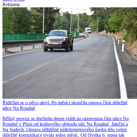
Reklama
Řidičům se o něco uleví. Po měsíci skončila oprava části důležité
ulice Na Roudné
Běžný provoz se dnešním dnem vrátil na opravenou část ulice Na
Roudné v Plzni od kruhového objezdu ulic Na Roudné, Jateční a
Na Sudech. Oprava přibližně půlkilometrového úseku této velmi
důležité komunikace trvala jeden měsíc. Od čtvrtka 6. srpna tak