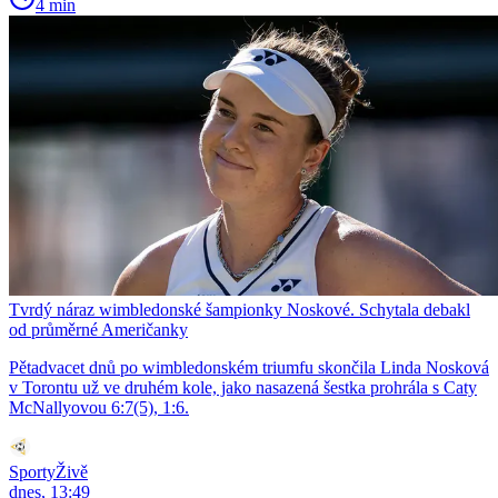
4 min
Tvrdý náraz wimbledonské šampionky Noskové. Schytala debakl
od průměrné Američanky
Pětadvacet dnů po wimbledonském triumfu skončila Linda Nosková
v Torontu už ve druhém kole, jako nasazená šestka prohrála s Caty
McNallyovou 6:7(5), 1:6.
SportyŽivě
dnes, 13:49