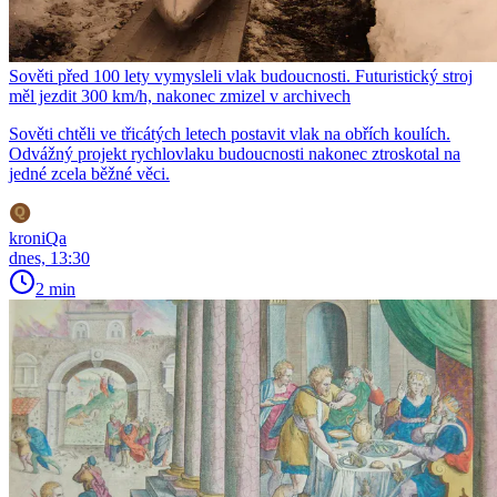
Sověti před 100 lety vymysleli vlak budoucnosti. Futuristický stroj
měl jezdit 300 km/h, nakonec zmizel v archivech
Sověti chtěli ve třicátých letech postavit vlak na obřích koulích.
Odvážný projekt rychlovlaku budoucnosti nakonec ztroskotal na
jedné zcela běžné věci.
kroniQa
dnes, 13:30
2 min