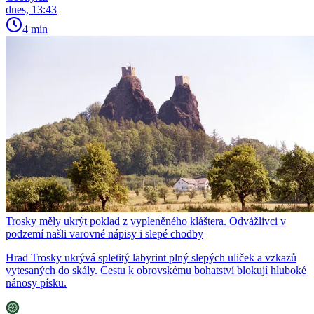
dnes, 13:43
4 min
Trosky měly ukrýt poklad z vypleněného kláštera. Odvážlivci v
podzemí našli varovné nápisy i slepé chodby
Hrad Trosky ukrývá spletitý labyrint plný slepých uliček a vzkazů
vytesaných do skály. Cestu k obrovskému bohatství blokují hluboké
nánosy písku.