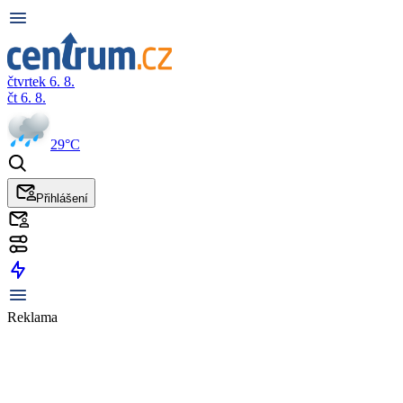
čtvrtek 6. 8.
čt 6. 8.
29°C
Přihlášení
Reklama