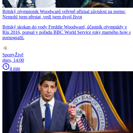
Britský olympionik Woodward veřejně přiznal závislost na pornu:
Nemohl jsem přestat, vedl jsem dvojí život
Britský skokan do vody Freddie Woodward, účastník olympiády v
Riu 2016, popsal v pořadu BBC World Service roky marného boje s
pornografií.
SportyŽivě
dnes, 14:00
4 min