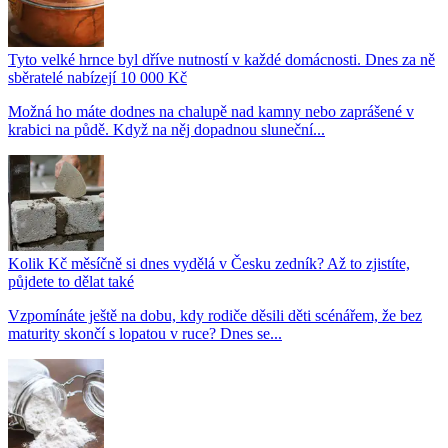
Tyto velké hrnce byl dříve nutností v každé domácnosti. Dnes za ně
sběratelé nabízejí 10 000 Kč
Možná ho máte dodnes na chalupě nad kamny nebo zaprášené v
krabici na půdě. Když na něj dopadnou sluneční...
Kolik Kč měsíčně si dnes vydělá v Česku zedník? Až to zjistíte,
půjdete to dělat také
Vzpomínáte ještě na dobu, kdy rodiče děsili děti scénářem, že bez
maturity skončí s lopatou v ruce? Dnes se...