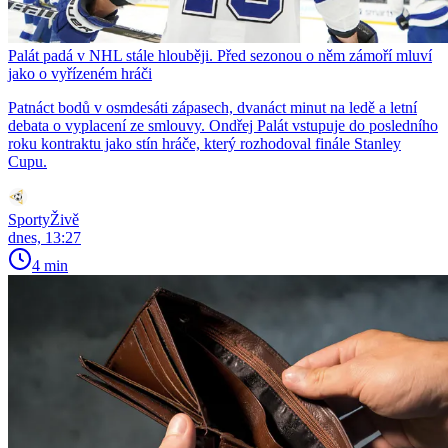
Palát padá v NHL stále hlouběji. Před sezonou o něm zámoří mluví
jako o vyřízeném hráči
Patnáct bodů v osmdesáti zápasech, dvanáct minut na ledě a letní
debata o vyplacení ze smlouvy. Ondřej Palát vstupuje do posledního
roku kontraktu jako stín hráče, který rozhodoval finále Stanley
Cupu.
SportyŽivě
dnes, 13:27
4 min