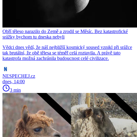
Obří těleso narazilo do Země a zrodil se Měsíc. Bez katastrofické
srážky bychom tu dneska nebyli
Vědci dnes vědí, že náš nejbližší kosmický soused vznikl při srážce
tak brutální, že obě tělesa se téměř celá roztavila. A právě tato
katastrofa možná zachránila budoucnost celé civilizace.
NESPECHEJ.cz
dnes, 14:00
3 min