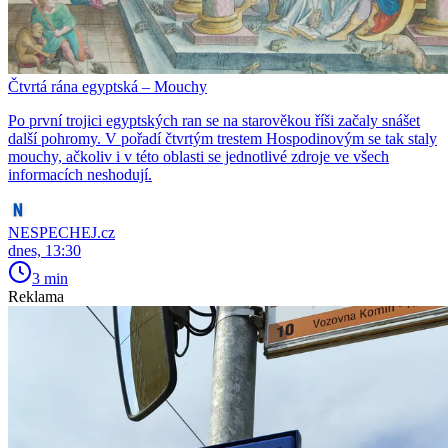
Čtvrtá rána egyptská – Mouchy
Po první trojici egyptských ran se na starověkou říši začaly snášet
další pohromy. V pořadí čtvrtým trestem Hospodinovým se tak staly
mouchy, ačkoliv i v této oblasti se jednotlivé zdroje ve všech
informacích neshodují.
NESPECHEJ.cz
dnes, 13:30
3 min
Reklama