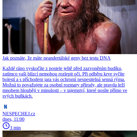
Jak poznáte, že máte neandertálské geny bez testu DNA
Každé ráno vyskočíte z postele ještě před zazvoněním budíku,
zatímco vaši blízcí nemohou rozlepit oči. Při odběru krve syčíte
bolestí a s příchodem jara vás ochromí nesnesitelná senná rýma.
Možná to považujete za osobní rozmary přírody, ale pravda leží
mnohem hlouběji v minulosti – v tajemství, které nosíte přímo ve
svých buňkách.
NESPECHEJ.cz
dnes, 11:00
3 min