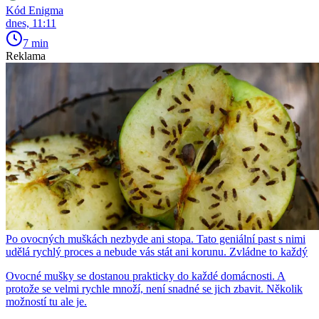
Kód Enigma
dnes, 11:11
7 min
Reklama
Po ovocných muškách nezbyde ani stopa. Tato geniální past s nimi
udělá rychlý proces a nebude vás stát ani korunu. Zvládne to každý
Ovocné mušky se dostanou prakticky do každé domácnosti. A
protože se velmi rychle množí, není snadné se jich zbavit. Několik
možností tu ale je.