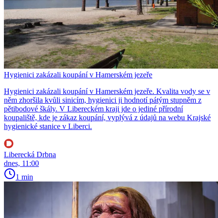
Hygienici zakázali koupání v Hamerském jezeře
Hygienici zakázali koupání v Hamerském jezeře. Kvalita vody se v
něm zhoršila kvůli sinicím, hygienici ji hodnotí pátým stupněm z
pětibodové škály. V Libereckém kraji jde o jediné přírodní
koupaliště, kde je zákaz koupání, vyplývá z údajů na webu Krajské
hygienické stanice v Liberci.
Liberecká Drbna
dnes, 11:00
1 min