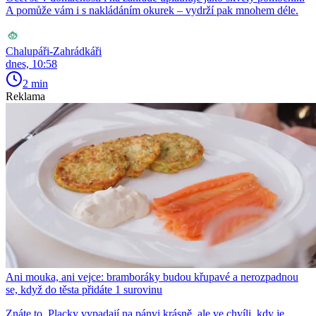
A pomůže vám i s nakládáním okurek – vydrží pak mnohem déle.
Chalupáři-Zahrádkáři
dnes, 10:58
2 min
Reklama
Ani mouka, ani vejce: bramboráky budou křupavé a nerozpadnou
se, když do těsta přidáte 1 surovinu
Znáte to. Placky vypadají na pánvi krásně, ale ve chvíli, kdy je