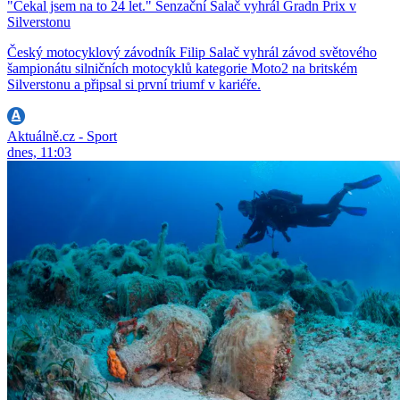
"Čekal jsem na to 24 let." Senzační Salač vyhrál Gradn Prix v
Silverstonu
Český motocyklový závodník Filip Salač vyhrál závod světového
šampionátu silničních motocyklů kategorie Moto2 na britském
Silverstonu a připsal si první triumf v kariéře.
Aktuálně.cz - Sport
dnes, 11:03