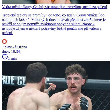
Vedra mění nákupy Čechů, víc utrácejí za zmrzlinu, méně za pečení
Tropické teploty se promítly i do toho, co lidé v Česku vkládají do
nákupních košíků. V horkých dnech dávají přednost zboží, které je
osvěží nebo jim pomůže zvládnout pobyt na slunci. Naopak
ustupuje zájem o některé potraviny běžně používané při vaření a
pečení.
Jihlavská Drbna
dnes, 10:34
1 min