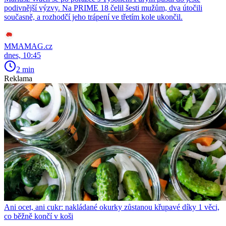
podivnější výzvy. Na PRIME 18 čelil šesti mužům, dva útočili
současně, a rozhodčí jeho trápení ve třetím kole ukončil.
MMAMAG.cz
dnes, 10:45
2 min
Reklama
Ani ocet, ani cukr: nakládané okurky zůstanou křupavé díky 1 věci,
co běžně končí v koši