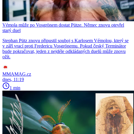
Vémola může po Vosgrönem dostat Pütze. Němec znovu otevřel
starý duel
Stephan Pütz znovu připustil souboj s Karlosem Vémolou, který se
v září vrací proti Fredericu Vosgrönemu. Pokud český Terminátor
bude pokračovat, jeden z nejdéle odkládaných duelů může znovu
ožít.
MMAMAG.cz
dnes, 11:19
1 min