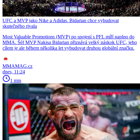
UFC a MVP jako Nike a Adidas. Bidarian chce vybudovat
skutečného rivala
Most Valuable Promotions (MVP) po spojení s PFL míří naplno do
MMA. Šéf MVP Nakisa Bidarian přiznává velký náskok UFC, jeho
cílem je ale během několika let vybudovat druhou globální značku.
MMAMAG.cz
dnes, 11:24
1 min