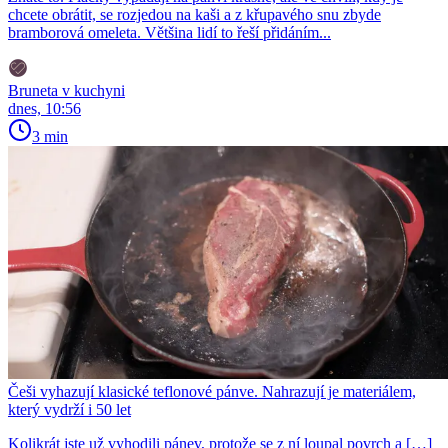
chcete obrátit, se rozjedou na kaši a z křupavého snu zbyde
bramborová omeleta. Většina lidí to řeší přidáním...
Bruneta v kuchyni
dnes, 10:56
3 min
Češi vyhazují klasické teflonové pánve. Nahrazují je materiálem,
který vydrží i 50 let
Kolikrát jste už vyhodili pánev, protože se z ní loupal povrch a […]