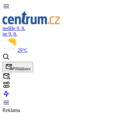
neděle 9. 8.
ne 9. 8.
29°C
Přihlášení
Reklama