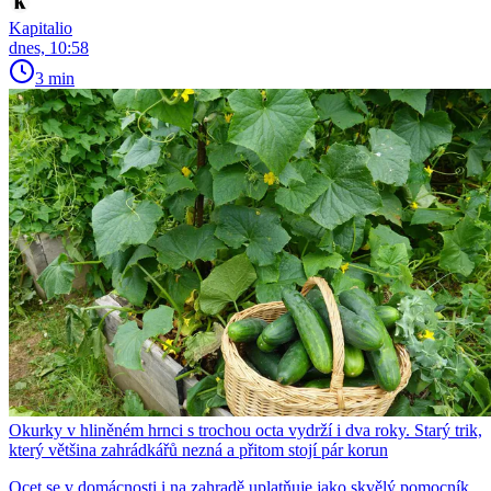
Kapitalio
dnes, 10:58
3 min
Okurky v hliněném hrnci s trochou octa vydrží i dva roky. Starý trik,
který většina zahrádkářů nezná a přitom stojí pár korun
Ocet se v domácnosti i na zahradě uplatňuje jako skvělý pomocník.