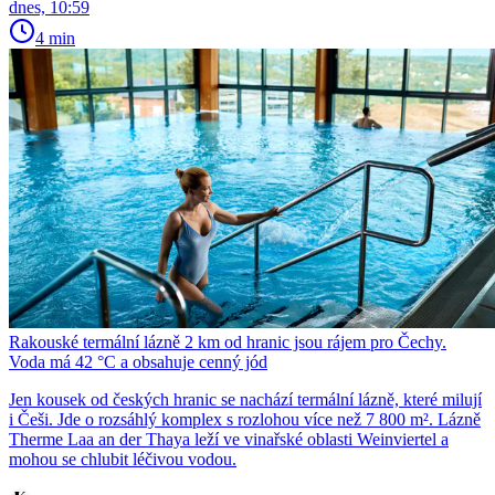
dnes, 10:59
4 min
Rakouské termální lázně 2 km od hranic jsou rájem pro Čechy.
Voda má 42 °C a obsahuje cenný jód
Jen kousek od českých hranic se nachází termální lázně, které milují
i Češi. Jde o rozsáhlý komplex s rozlohou více než 7 800 m². Lázně
Therme Laa an der Thaya leží ve vinařské oblasti Weinviertel a
mohou se chlubit léčivou vodou.