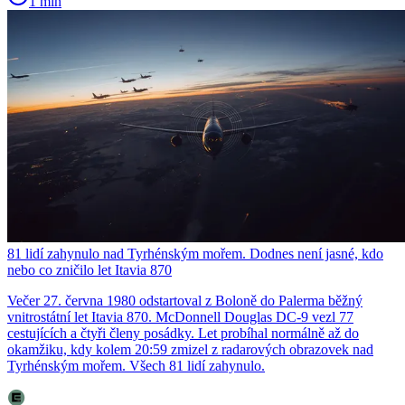
1 min
81 lidí zahynulo nad Tyrhénským mořem. Dodnes není jasné, kdo
nebo co zničilo let Itavia 870
Večer 27. června 1980 odstartoval z Boloně do Palerma běžný
vnitrostátní let Itavia 870. McDonnell Douglas DC-9 vezl 77
cestujících a čtyři členy posádky. Let probíhal normálně až do
okamžiku, kdy kolem 20:59 zmizel z radarových obrazovek nad
Tyrhénským mořem. Všech 81 lidí zahynulo.