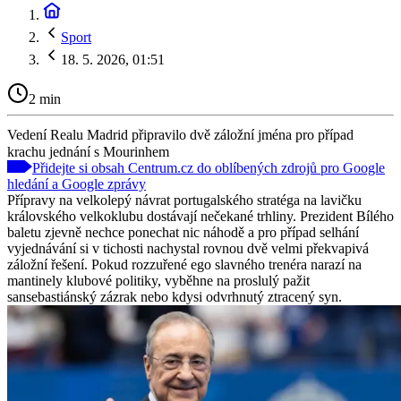
Sport
18. 5. 2026, 01:51
2 min
Vedení Realu Madrid připravilo dvě záložní jména pro případ
krachu jednání s Mourinhem
Přidejte si obsah Centrum.cz do oblíbených zdrojů pro Google
hledání a Google zprávy
Přípravy na velkolepý návrat portugalského stratéga na lavičku
královského velkoklubu dostávají nečekané trhliny. Prezident Bílého
baletu zjevně nechce ponechat nic náhodě a pro případ selhání
vyjednávání si v tichosti nachystal rovnou dvě velmi překvapivá
záložní řešení. Pokud rozzuřené ego slavného trenéra narazí na
mantinely klubové politiky, vyběhne na proslulý pažit
sansebastiánský zázrak nebo kdysi odvrhnutý ztracený syn.