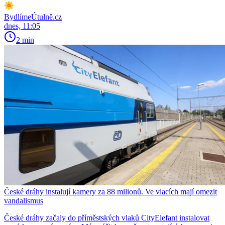
BydlímeÚtulně.cz
dnes, 11:05
2 min
České dráhy instalují kamery za 88 milionů. Ve vlacích mají omezit
vandalismus
České dráhy začaly do příměstských vlaků CityElefant instalovat