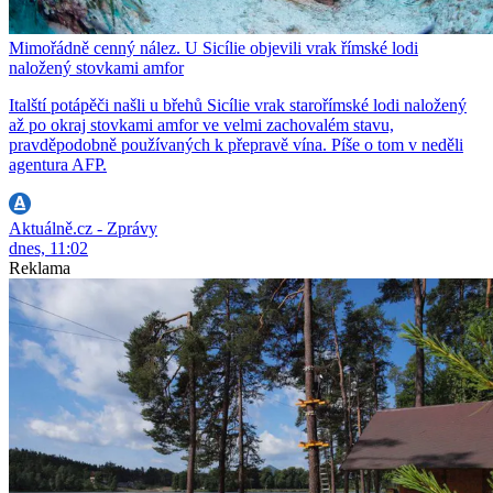
Mimořádně cenný nález. U Sicílie objevili vrak římské lodi
naložený stovkami amfor
Italští potápěči našli u břehů Sicílie vrak starořímské lodi naložený
až po okraj stovkami amfor ve velmi zachovalém stavu,
pravděpodobně používaných k přepravě vína. Píše o tom v neděli
agentura AFP.
Aktuálně.cz - Zprávy
dnes, 11:02
Reklama