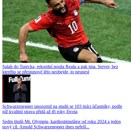
Salah do Turecka, rekordní posila Realu a pak tma. Server, bez
kterého se přestupové léto neobejde, to neunesl
Schwarzenegger upozornil na studii se 103 tisíci účastníky, podle
níž kvalitní strava přidá až tři roky života
Sedm titulů Mr. Olympia, kardiostimulátor od roku 2024 a jeden
nový cíl. Arnold Schwarzenegger dnes neřeší...