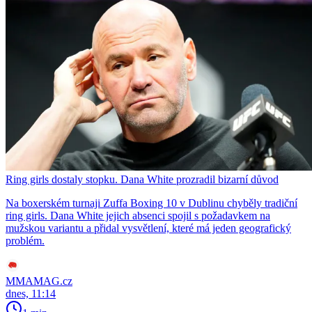
Ring girls dostaly stopku. Dana White prozradil bizarní důvod
Na boxerském turnaji Zuffa Boxing 10 v Dublinu chyběly tradiční
ring girls. Dana White jejich absenci spojil s požadavkem na
mužskou variantu a přidal vysvětlení, které má jeden geografický
problém.
MMAMAG.cz
dnes, 11:14