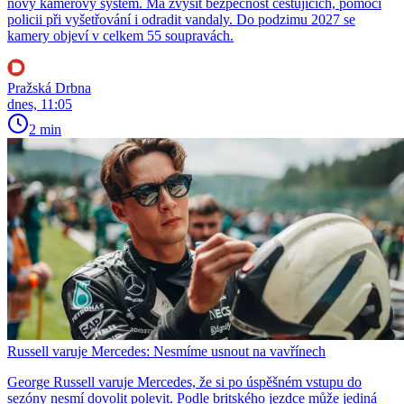
nový kamerový systém. Má zvýšit bezpečnost cestujících, pomoci
policii při vyšetřování i odradit vandaly. Do podzimu 2027 se
kamery objeví v celkem 55 soupravách.
Pražská Drbna
dnes, 11:05
2 min
Russell varuje Mercedes: Nesmíme usnout na vavřínech
George Russell varuje Mercedes, že si po úspěšném vstupu do
sezóny nesmí dovolit polevit. Podle britského jezdce může jediná