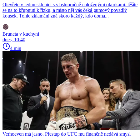
Otevřete v lednu sklenici s vlastnoručně naloženými okurkami, těšíte
se na to křupnutí k řízku, a místo něj vás čeká gumový povadlý
kousek. Tohle zklamání zná skoro každý, kdo doma...
Bruneta v kuchyni
dnes, 10:40
4 min
Verhoeven má jasno. Přestup do UFC mu finančně nedává smysl