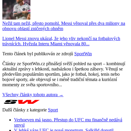
Nežil tam nežil, přesto pomohl. Messi věnoval přes dva miliony na
obnovu oblastí zničených ohněm
Lionel Messi znovu ukázal, že jeho vliv nekončí na fotbalových
trávnících. Hvězda Interu Miami věnovala 80...
Tento článek byl publikován ze zdrojů
SportWin
Články ze SportWin.cz přinášejí svěží pohled na sport – kombinují
aktuální zprávy s lehkostí, nadsázkou i špetkou zábavy. Věnují se
především populárním sportům, jako je fotbal, hokej, tenis nebo
bojové sporty, ale objevují se i méně tradiční témata a kuriózní
momenty ze světa sportovního...
Všechny články tohoto autora →
Další články z kategorie
Sport
Verhoeven má jasno. Přestup do UFC mu finančně nedává
smysl
V lehké váze UFC je nové monstrum. Salkilld donutil