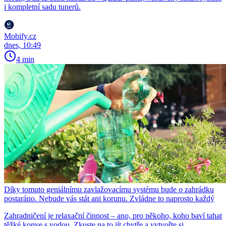
i kompletní sadu tunerů.
Mobify.cz
dnes, 10:49
4 min
Díky tomuto geniálnímu zavlažovacímu systému bude o zahrádku
postaráno. Nebude vás stát ani korunu. Zvládne to naprosto každý
Zahradničení je relaxační činnost – ano, pro někoho, koho baví tahat
těžké konve s vodou. Zkuste na to jít chytře a vytvořte si