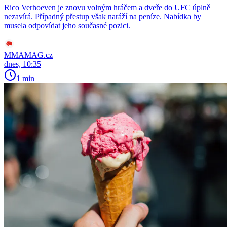
Rico Verhoeven je znovu volným hráčem a dveře do UFC úplně
nezavírá. Případný přestup však naráží na peníze. Nabídka by
musela odpovídat jeho současné pozici.
MMAMAG.cz
dnes, 10:35
1 min