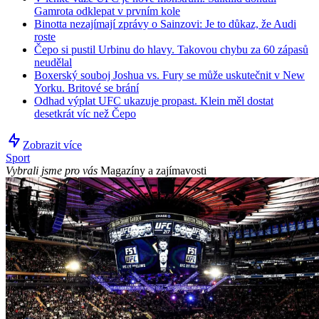
Gamrota odklepat v prvním kole
Binotta nezajímají zprávy o Sainzovi: Je to důkaz, že Audi
roste
Čepo si pustil Urbinu do hlavy. Takovou chybu za 60 zápasů
neudělal
Boxerský souboj Joshua vs. Fury se může uskutečnit v New
Yorku. Britové se brání
Odhad výplat UFC ukazuje propast. Klein měl dostat
desetkrát víc než Čepo
Zobrazit více
Sport
Vybrali jsme pro vás
Magazíny a zajímavosti