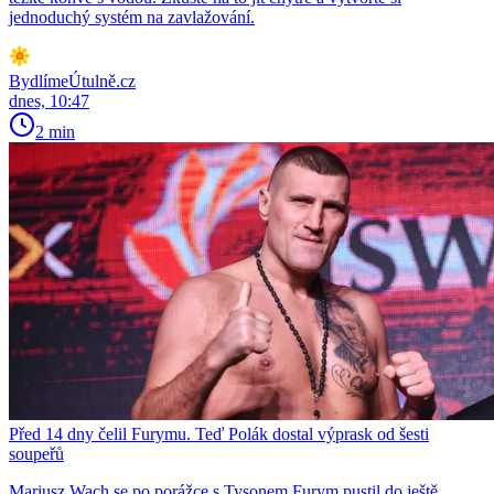
jednoduchý systém na zavlažování.
BydlímeÚtulně.cz
dnes, 10:47
2 min
Před 14 dny čelil Furymu. Teď Polák dostal výprask od šesti
soupeřů
Mariusz Wach se po porážce s Tysonem Furym pustil do ještě