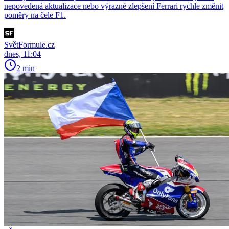
nepovedená aktualizace nebo výrazné zlepšení Ferrari rychle změnit
poměry na čele F1.
SvětFormule.cz
dnes, 11:04
2 min