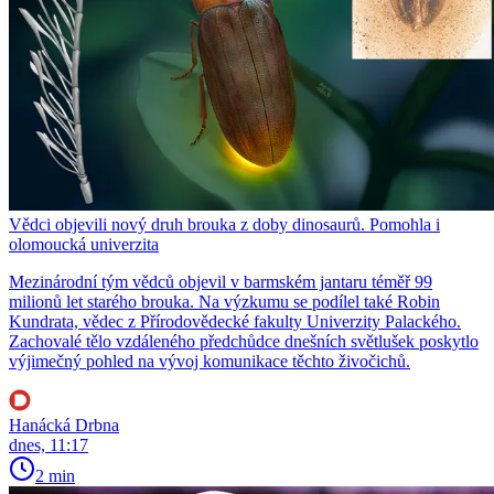
Vědci objevili nový druh brouka z doby dinosaurů. Pomohla i
olomoucká univerzita
Mezinárodní tým vědců objevil v barmském jantaru téměř 99
milionů let starého brouka. Na výzkumu se podílel také Robin
Kundrata, vědec z Přírodovědecké fakulty Univerzity Palackého.
Zachovalé tělo vzdáleného předchůdce dnešních světlušek poskytlo
výjimečný pohled na vývoj komunikace těchto živočichů.
Hanácká Drbna
dnes, 11:17
2 min