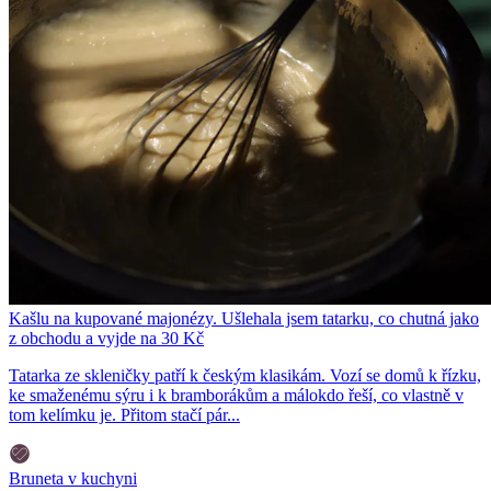
Kašlu na kupované majonézy. Ušlehala jsem tatarku, co chutná jako
z obchodu a vyjde na 30 Kč
Tatarka ze skleničky patří k českým klasikám. Vozí se domů k řízku,
ke smaženému sýru i k bramborákům a málokdo řeší, co vlastně v
tom kelímku je. Přitom stačí pár...
Bruneta v kuchyni