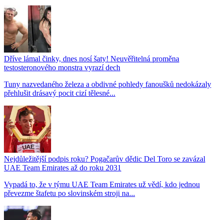
Dříve lámal činky, dnes nosí šaty! Neuvěřitelná proměna
testosteronového monstra vyrazí dech
Tuny nazvedaného železa a obdivné pohledy fanoušků nedokázaly
přehlušit drásavý pocit cizí tělesné...
Nejdůležitější podpis roku? Pogačarův dědic Del Toro se zavázal
UAE Team Emirates až do roku 2031
Vypadá to, že v týmu UAE Team Emirates už vědí, kdo jednou
převezme štafetu po slovinském stroji na...