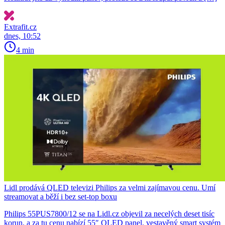
Extrafit.cz
dnes, 10:52
4 min
Lidl prodává QLED televizi Philips za velmi zajímavou cenu. Umí
streamovat a běží i bez set-top boxu
Philips 55PUS7800/12 se na Lidl.cz objevil za necelých deset tisíc
korun, a za tu cenu nabízí 55″ QLED panel, vestavěný smart systém