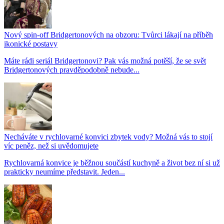
Nový spin-off Bridgertonových na obzoru: Tvůrci lákají na příběh
ikonické postavy
Máte rádi seriál Bridgertonovi? Pak vás možná potěší, že se svět
Bridgertonových pravděpodobně nebude...
Necháváte v rychlovarné konvici zbytek vody? Možná vás to stojí
víc peněz, než si uvědomujete
Rychlovarná konvice je běžnou součástí kuchyně a život bez ní si už
prakticky neumíme představit. Jeden...