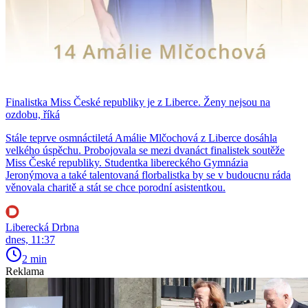
Finalistka Miss České republiky je z Liberce. Ženy nejsou na
ozdobu, říká
Stále teprve osmnáctiletá Amálie Mlčochová z Liberce dosáhla
velkého úspěchu. Probojovala se mezi dvanáct finalistek soutěže
Miss České republiky. Studentka libereckého Gymnázia
Jeronýmova a také talentovaná florbalistka by se v budoucnu ráda
věnovala charitě a stát se chce porodní asistentkou.
Liberecká Drbna
dnes, 11:37
2 min
Reklama