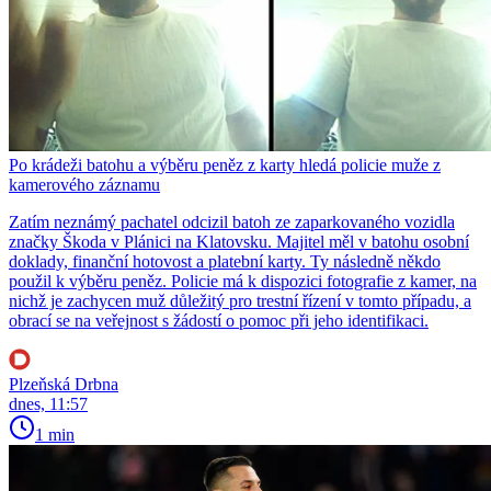
Po krádeži batohu a výběru peněz z karty hledá policie muže z
kamerového záznamu
Zatím neznámý pachatel odcizil batoh ze zaparkovaného vozidla
značky Škoda v Plánici na Klatovsku. Majitel měl v batohu osobní
doklady, finanční hotovost a platební karty. Ty následně někdo
použil k výběru peněz. Policie má k dispozici fotografie z kamer, na
nichž je zachycen muž důležitý pro trestní řízení v tomto případu, a
obrací se na veřejnost s žádostí o pomoc při jeho identifikaci.
Plzeňská Drbna
dnes, 11:57
1 min