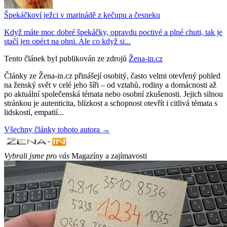
Špekáčkoví ježci v marinádě z kečupu a česneku
Když máte moc dobré špekáčky, opravdu poctivé a plné chuti, tak je
stačí jen opéct na ohni. Ale co když si...
Tento článek byl publikován ze zdrojů
Žena-in.cz
Články ze Žena-in.cz přinášejí osobitý, často velmi otevřený pohled
na ženský svět v celé jeho šíři – od vztahů, rodiny a domácnosti až
po aktuální společenská témata nebo osobní zkušenosti. Jejich silnou
stránkou je autenticita, blízkost a schopnost otevřít i citlivá témata s
lidskostí, empatií...
Všechny články tohoto autora →
Vybrali jsme pro vás
Magazíny a zajímavosti