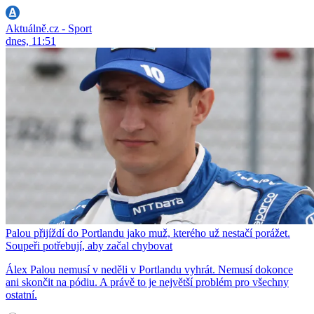
Aktuálně.cz - Sport
dnes, 11:51
Palou přijíždí do Portlandu jako muž, kterého už nestačí porážet.
Soupeři potřebují, aby začal chybovat
Álex Palou nemusí v neděli v Portlandu vyhrát. Nemusí dokonce
ani skončit na pódiu. A právě to je největší problém pro všechny
ostatní.