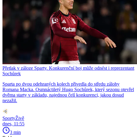
Přetlak v záloze Sparty. Konkurenční boj může odnést i reprezentant
Sochůrek
Sparta po dvou odehraných kolech přivedla do středu zálohy
Romana Macka. Osmnáctiletý Hugo Sochůrek, který sezonu otevřel
dvěma starty v základu, najednou čelí konkurenci, jakou dosud
nezažil.
SportyŽivě
dnes, 11:55
3 min