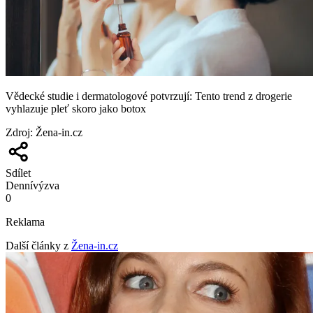
Vědecké studie i dermatologové potvrzují: Tento trend z drogerie
vyhlazuje pleť skoro jako botox
Zdroj
:
Žena-in.cz
Sdílet
Denní
výzva
0
Reklama
Další články z
Žena-in.cz