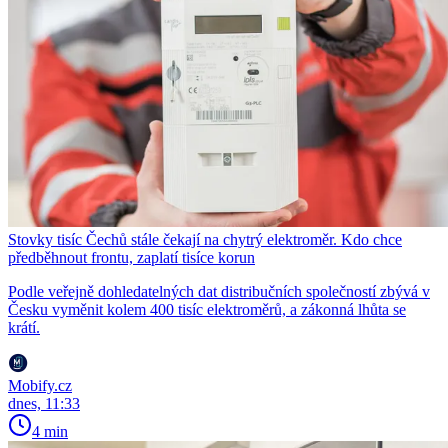
Stovky tisíc Čechů stále čekají na chytrý elektroměr. Kdo chce
předběhnout frontu, zaplatí tisíce korun
Podle veřejně dohledatelných dat distribučních společností zbývá v
Česku vyměnit kolem 400 tisíc elektroměrů, a zákonná lhůta se
krátí.
Mobify.cz
dnes, 11:33
4 min