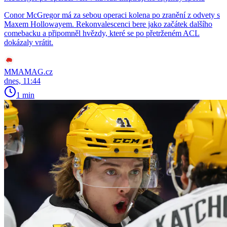
Conor McGregor má za sebou operaci kolena po zranění z odvety s
Maxem Hollowayem. Rekonvalescenci bere jako začátek dalšího
comebacku a připomněl hvězdy, které se po přetrženém ACL
dokázaly vrátit.
MMAMAG.cz
dnes, 11:44
1 min