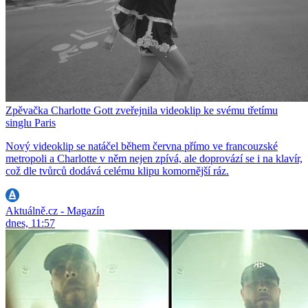
Zpěvačka Charlotte Gott zveřejnila videoklip ke svému třetímu
singlu Paris
Nový videoklip se natáčel během června přímo ve francouzské
metropoli a Charlotte v něm nejen zpívá, ale doprovází se i na klavír,
což dle tvůrců dodává celému klipu komornější ráz.
Aktuálně.cz - Magazín
dnes, 11:57