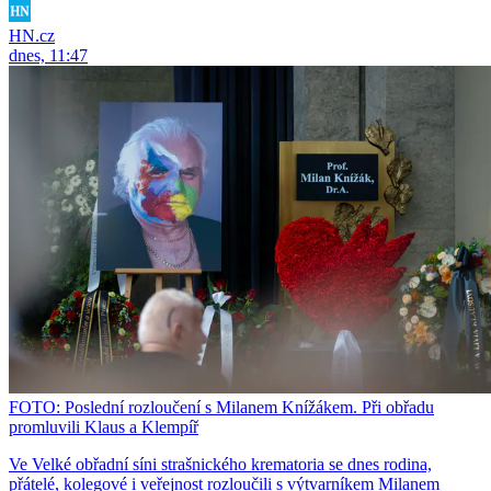
HN.cz
dnes, 11:47
FOTO: Poslední rozloučení s Milanem Knížákem. Při obřadu
promluvili Klaus a Klempíř
Ve Velké obřadní síni strašnického krematoria se dnes rodina,
přátelé, kolegové i veřejnost rozloučili s výtvarníkem Milanem