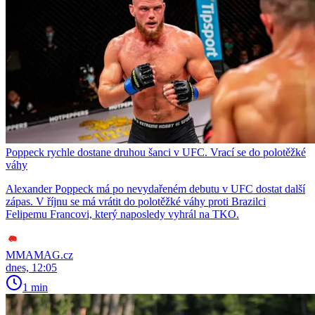
Poppeck rychle dostane druhou šanci v UFC. Vrací se do polotěžké
váhy
Alexander Poppeck má po nevydařeném debutu v UFC dostat další
zápas. V říjnu se má vrátit do polotěžké váhy proti Brazilci
Felipemu Francovi, který naposledy vyhrál na TKO.
MMAMAG.cz
dnes, 12:05
1 min