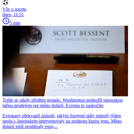
Vše o sportu
dnes, 11:51
5 min
Tohle se nikdy předtím nestalo. Washington podpořil japonskou
měnu prodejem eur místo dolarů, Evropu to zaskočilo
Evropany překvapil způsob, jakým Spojené státy minulý týden
spolu s Japonskem intervenovaly na podporu kurzu jenu. Místo
dolarů totiž prodávaly eura,...