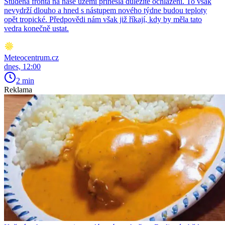
Studená fronta na naše území přinesla důležité ochlazení. To však
nevydrží dlouho a hned s nástupem nového týdne budou teploty
opět tropické. Předpovědi nám však již říkají, kdy by měla tato
vedra konečně ustat.
Meteocentrum.cz
dnes, 12:00
2 min
Reklama