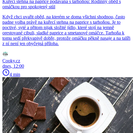
Kuřecí stehna na paprice podávaná s tarhoňou: Rodinný oběd s
omáčkou pro spokojený stůl
Když chci uvařit oběd, na kterém se doma všichni shodnou, často
padne volba právě na kuřecí stehna na paprice s tarhoňou. Je to
poctivé, syté a přitom nijak složité jídlo, které stojí na jemně
orestované cibuli, sladké paprice a smetanové omáčce. Tarhoňa k
tomu sedí překvapivě dobře, protože omáčku pěkně nasaje a na talíři
z ní není jen obyčejná příloha.
Cooky.cz
dnes, 12:00
4 min