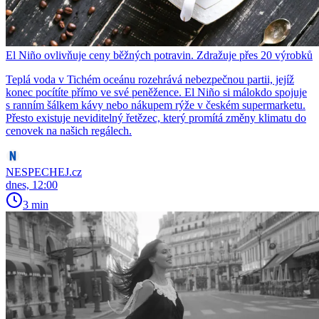
El Niño ovlivňuje ceny běžných potravin. Zdražuje přes 20 výrobků
Teplá voda v Tichém oceánu rozehrává nebezpečnou partii, jejíž
konec pocítíte přímo ve své peněžence. El Niño si málokdo spojuje
s ranním šálkem kávy nebo nákupem rýže v českém supermarketu.
Přesto existuje neviditelný řetězec, který promítá změny klimatu do
cenovek na našich regálech.
NESPECHEJ.cz
dnes, 12:00
3 min