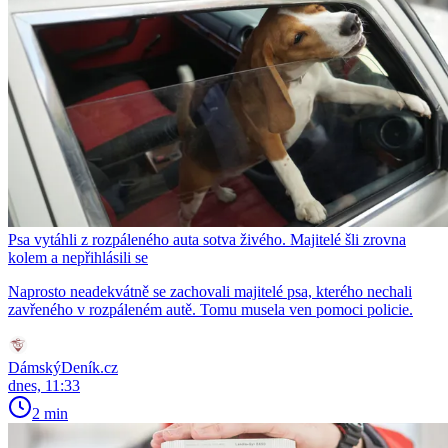
Psa vytáhli z rozpáleného auta sotva živého. Majitelé šli zrovna
kolem a nepřihlásili se
Naprosto neadekvátně se zachovali majitelé psa, kterého nechali
zavřeného v rozpáleném autě. Tomu musela ven pomoci policie.
DámskýDeník.cz
dnes, 11:33
2 min