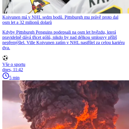
Koivunen má v NHL sedm bodů. Pittsburgh mu právě proto dal
osm let a 32 milionů dolarů
Kdyby Pittsburgh Penguins podepsali na osm let hvězdu, která
pravidelně dává třicet gólů, nikdo by nad délkou smlouvy příliš
nepřemýšlel. Ville Koivunen zatím v NHL nastřílel za celou kariéru
dva.
Vše o sportu
dnes, 11:42
5 min