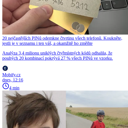
20 nejčastějších PINů odemkne čtvrtinu všech telefonů. Koukněte,
jestli je v seznamu i ten váš, a okamžitě ho změňte
Analýza 3,4 milionu uniklých čtyřmístných kódů odhalila, že
pouhých 20 kombinací pokrývá 27 % všech PINů ve vzorku.
Mobify.cz
dnes, 12:16
4 min