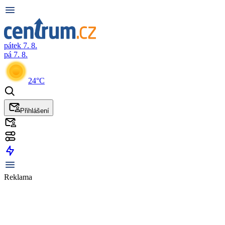
pátek 7. 8.
pá 7. 8.
24°C
Přihlášení
Reklama