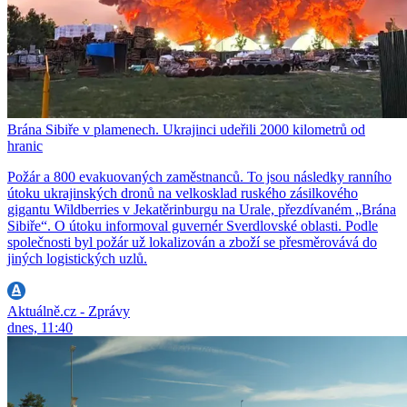
Brána Sibiře v plamenech. Ukrajinci udeřili 2000 kilometrů od
hranic
Požár a 800 evakuovaných zaměstnanců. To jsou následky ranního
útoku ukrajinských dronů na velkosklad ruského zásilkového
gigantu Wildberries v Jekatěrinburgu na Urale, přezdívaném „Brána
Sibiře“. O útoku informoval guvernér Sverdlovské oblasti. Podle
společnosti byl požár už lokalizován a zboží se přesměrovává do
jiných logistických uzlů.
Aktuálně.cz - Zprávy
dnes, 11:40