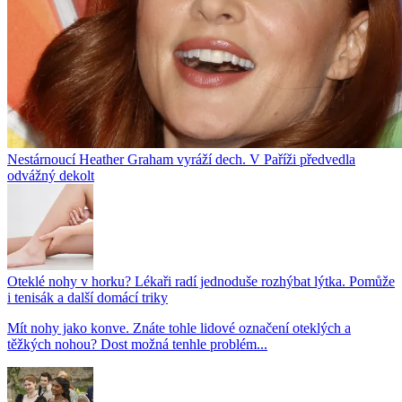
Nestárnoucí Heather Graham vyráží dech. V Paříži předvedla
odvážný dekolt
Oteklé nohy v horku? Lékaři radí jednoduše rozhýbat lýtka. Pomůže
i tenisák a další domácí triky
Mít nohy jako konve. Znáte tohle lidové označení oteklých a
těžkých nohou? Dost možná tenhle problém...