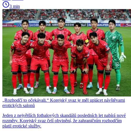
3 min
„Rozhodčí to očekávali.“ Korejský svaz je měl uplácet návštěvami
erotických salonů
Jeden z největších fotbalových skandálů posledních let nabírá nové
rozměry. Korejský svaz čelí obvinění, že zahraničním rozhodčím
platil erotické služby.