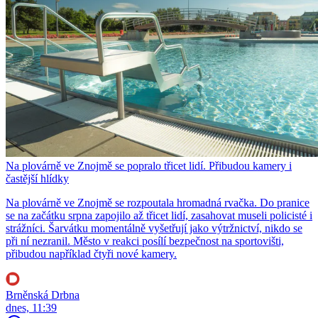
Na plovárně ve Znojmě se popralo třicet lidí. Přibudou kamery i
častější hlídky
Na plovárně ve Znojmě se rozpoutala hromadná rvačka. Do pranice
se na začátku srpna zapojilo až třicet lidí, zasahovat museli policisté i
strážníci. Šarvátku momentálně vyšetřují jako výtržnictví, nikdo se
při ní nezranil. Město v reakci posílí bezpečnost na sportovišti,
přibudou například čtyři nové kamery.
Brněnská Drbna
dnes, 11:39