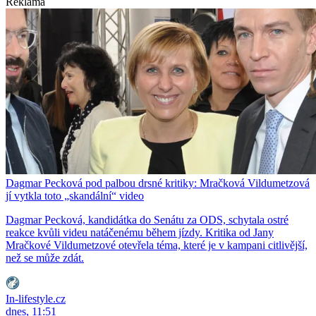
Reklama
Dagmar Pecková pod palbou drsné kritiky: Mračková Vildumetzová
jí vytkla toto „skandální“ video
Dagmar Pecková, kandidátka do Senátu za ODS, schytala ostré
reakce kvůli videu natáčenému během jízdy. Kritika od Jany
Mračkové Vildumetzové otevřela téma, které je v kampani citlivější,
než se může zdát.
In-lifestyle.cz
dnes, 11:51