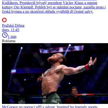
Knížákem. Promluvili bývalý prezident Václav Klaus a ministr
kultury Oto Klempíř. Pohřeb byl se státními poctami, zazněla proto i
česká hymna a po skončení obřadu vystřelili tři čestné salvy.
Pražská Drbna
dnes, 11:45
1 min
Reklama
McGregor po operaci věří v návrat. Inspirují ho legendy sportu