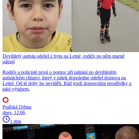
Devítiletý autista odešel z bytu na Letné, rodiče po něm marně
pátrají
Rodiče a policisté prosí o pomoc při pátrání po devítiletém
autistickém chlapci, který v pátek dopoledne odešel domova na
Letné. Od té doby ho neviděli. Rád jezdí dopravními prostředky a
také výtahem.
Pražská Drbna
dnes, 12:06
1 min