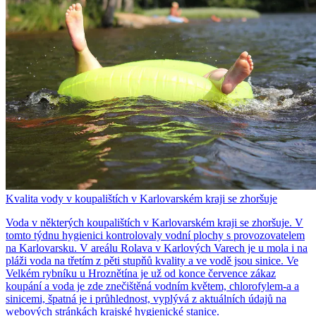
Kvalita vody v koupalištích v Karlovarském kraji se zhoršuje
Voda v některých koupalištích v Karlovarském kraji se zhoršuje. V
tomto týdnu hygienici kontrolovaly vodní plochy s provozovatelem
na Karlovarsku. V areálu Rolava v Karlových Varech je u mola i na
pláži voda na třetím z pěti stupňů kvality a ve vodě jsou sinice. Ve
Velkém rybníku u Hroznětína je už od konce července zákaz
koupání a voda je zde znečištěná vodním květem, chlorofylem-a a
sinicemi, špatná je i průhlednost, vyplývá z aktuálních údajů na
webových stránkách krajské hygienické stanice.