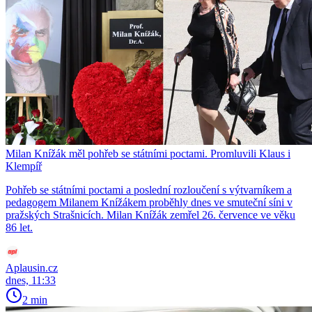
Milan Knížák měl pohřeb se státními poctami. Promluvili Klaus i
Klempíř
Pohřeb se státními poctami a poslední rozloučení s výtvarníkem a
pedagogem Milanem Knížákem proběhly dnes ve smuteční síni v
pražských Strašnicích. Milan Knížák zemřel 26. července ve věku
86 let.
Aplausin.cz
dnes, 11:33
2 min