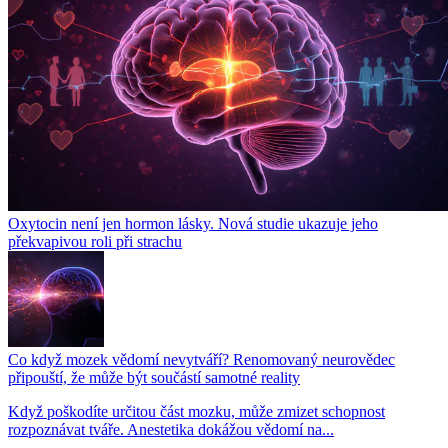
Oxytocin není jen hormon lásky. Nová studie ukazuje jeho
překvapivou roli při strachu
Co když mozek vědomí nevytváří? Renomovaný neurovědec
připouští, že může být součástí samotné reality
Když poškodíte určitou část mozku, může zmizet schopnost
rozpoznávat tváře. Anestetika dokážou vědomí na...