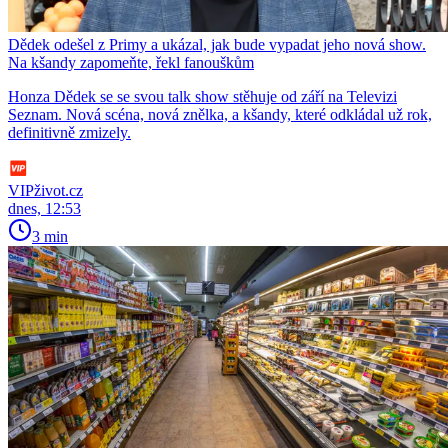
Dědek odešel z Primy a ukázal, jak bude vypadat jeho nová show.
Na kšandy zapomeňte, řekl fanouškům
Honza Dědek se se svou talk show stěhuje od září na Televizi
Seznam. Nová scéna, nová znělka, a kšandy, které odkládal už rok,
definitivně zmizely.
VIPživot.cz
dnes, 12:53
3 min