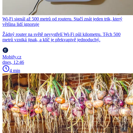
Wi-Fi signál až 500 metrů od routeru. Stačí znát jeden trik, který
většina lidí ignoruje
Žádný router na světě nevystřelí Wi-Fi půl kilometru. Těch 500
metrů vzniká jinak, a klíč je překvapivě jednoduchý.
Mobify.cz
dnes, 12:46
4 min