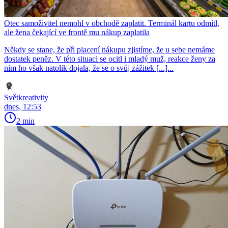
Otec samoživitel nemohl v obchodě zaplatit. Terminál kartu odmítl,
ale žena čekající ve frontě mu nákup zaplatila
Někdy se stane, že při placení nákupu zjistíme, že u sebe nemáme
dostatek peněz. V této situaci se ocitl i mladý muž, reakce ženy za
ním ho však natolik dojala, že se o svůj zážitek [...]...
Světkreativity
dnes, 12:53
2 min