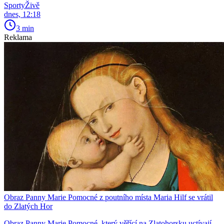
SportyŽivě
dnes, 12:18
3 min
Reklama
Obraz Panny Marie Pomocné z poutního místa Maria Hilf se vrátil
do Zlatých Hor
Obraz Panny Marie Pomocné, který věřící na Zlatohorsku uctívají