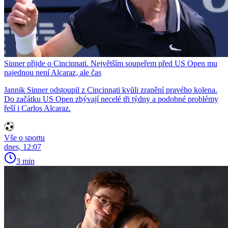
Sinner přijde o Cincinnati. Největším soupeřem před US Open mu
najednou není Alcaraz, ale čas
Jannik Sinner odstoupil z Cincinnati kvůli zranění pravého kolena.
Do začátku US Open zbývají necelé tři týdny a podobné problémy
řeší i Carlos Alcaraz.
Vše o sportu
dnes, 12:07
3 min