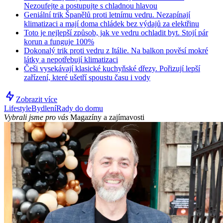
Nezoufejte a postupujte s chladnou hlavou
Geniální trik Španělů proti letnímu vedru. Nezapínají
klimatizaci a mají doma chládek bez výdajů za elektřinu
Toto je nejlepší způsob, jak ve vedru ochladit byt. Stojí pár
korun a funguje 100%
Dokonalý trik proti vedru z Itálie. Na balkon pověsí mokré
látky a nepotřebují klimatizaci
Češi vysekávají klasické kuchyňské dřezy. Pořizují lepší
zařízení, které ušetří spoustu času i vody
Zobrazit více
Lifestyle
Bydlení
Rady do domu
Vybrali jsme pro vás
Magazíny a zajímavosti