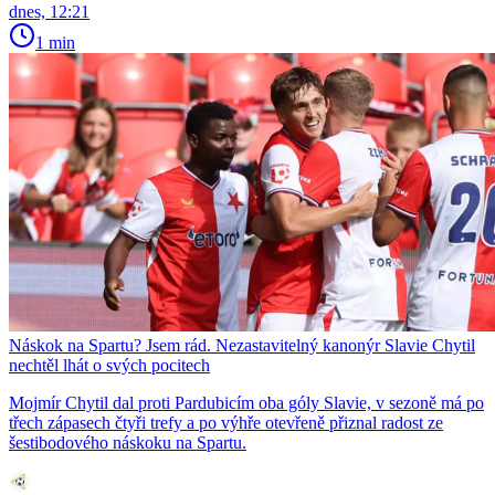
dnes, 12:21
1 min
Náskok na Spartu? Jsem rád. Nezastavitelný kanonýr Slavie Chytil
nechtěl lhát o svých pocitech
Mojmír Chytil dal proti Pardubicím oba góly Slavie, v sezoně má po
třech zápasech čtyři trefy a po výhře otevřeně přiznal radost ze
šestibodového náskoku na Spartu.