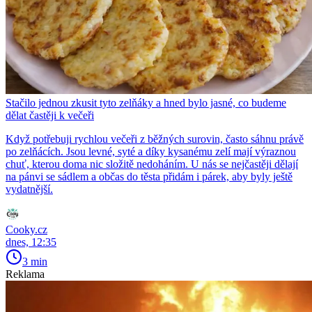
Stačilo jednou zkusit tyto zelňáky a hned bylo jasné, co budeme
dělat častěji k večeři
Když potřebuji rychlou večeři z běžných surovin, často sáhnu právě
po zelňácích. Jsou levné, syté a díky kysanému zelí mají výraznou
chuť, kterou doma nic složitě nedoháním. U nás se nejčastěji dělají
na pánvi se sádlem a občas do těsta přidám i párek, aby byly ještě
vydatnější.
Cooky.cz
dnes, 12:35
3 min
Reklama