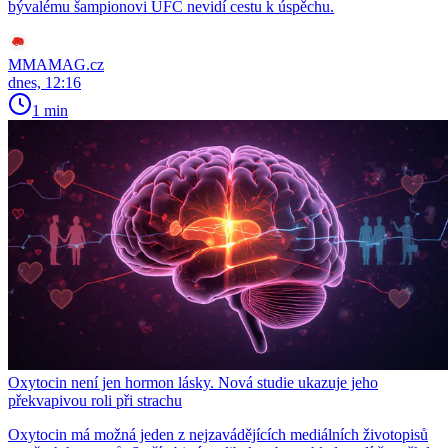
bývalému šampionovi UFC nevidí cestu k úspěchu.
MMAMAG.cz
dnes, 12:16
1 min
Oxytocin není jen hormon lásky. Nová studie ukazuje jeho
překvapivou roli při strachu
Oxytocin má možná jeden z nejzavádějících mediálních životopisů