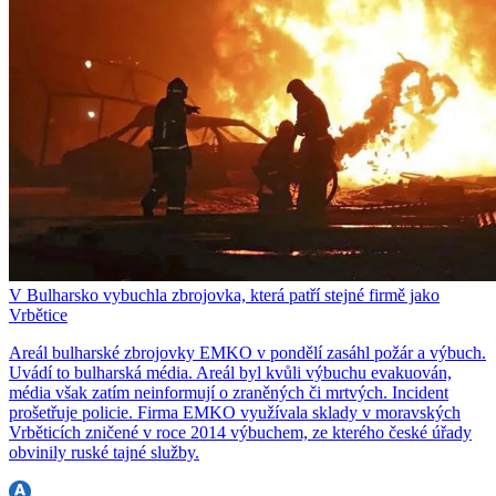
V Bulharsko vybuchla zbrojovka, která patří stejné firmě jako
Vrbětice
Areál bulharské zbrojovky EMKO v pondělí zasáhl požár a výbuch.
Uvádí to bulharská média. Areál byl kvůli výbuchu evakuován,
média však zatím neinformují o zraněných či mrtvých. Incident
prošetřuje policie. Firma EMKO využívala sklady v moravských
Vrběticích zničené v roce 2014 výbuchem, ze kterého české úřady
obvinily ruské tajné služby.