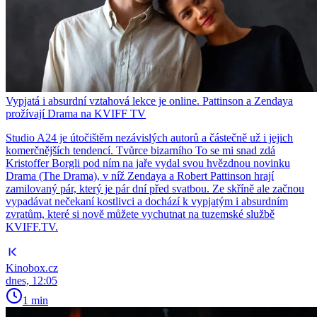
Vypjatá i absurdní vztahová lekce je online. Pattinson a Zendaya
prožívají Drama na KVIFF TV
Studio A24 je útočištěm nezávislých autorů a částečně už i jejich
komerčnějších tendencí. Tvůrce bizarního To se mi snad zdá
Kristoffer Borgli pod ním na jaře vydal svou hvězdnou novinku
Drama (The Drama), v níž Zendaya a Robert Pattinson hrají
zamilovaný pár, který je pár dní před svatbou. Ze skříně ale začnou
vypadávat nečekaní kostlivci a dochází k vypjatým i absurdním
zvratům, které si nově můžete vychutnat na tuzemské službě
KVIFF.TV.
Kinobox.cz
dnes, 12:05
1 min