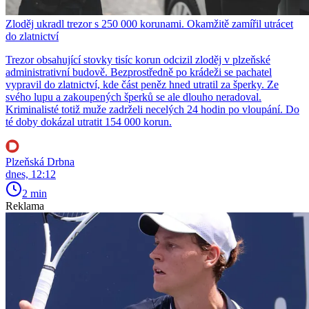
Zloděj ukradl trezor s 250 000 korunami. Okamžitě zamířil utrácet
do zlatnictví
Trezor obsahující stovky tisíc korun odcizil zloděj v plzeňské
administrativní budově. Bezprostředně po krádeži se pachatel
vypravil do zlatnictví, kde část peněz hned utratil za šperky. Ze
svého lupu a zakoupených šperků se ale dlouho neradoval.
Kriminalisté totiž muže zadrželi necelých 24 hodin po vloupání. Do
té doby dokázal utratit 154 000 korun.
Plzeňská Drbna
dnes, 12:12
2 min
Reklama