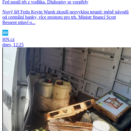
Fed pustil trh z vodítka. Dluhopisy se vzepřely
Nový šéf Fedu Kevin Warsh zkouší nezvyklou terapii: méně návodů
od centrální banky, více prostoru pro trh. Ministr financí Scott
Bessent mluví o...
HN.cz
dnes, 12:25