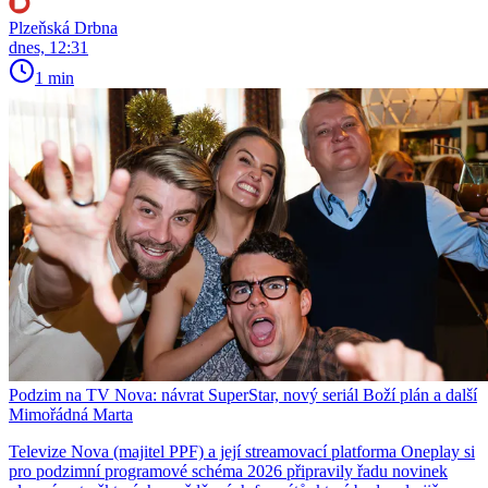
Plzeňská Drbna
dnes, 12:31
1 min
Podzim na TV Nova: návrat SuperStar, nový seriál Boží plán a další
Mimořádná Marta
Televize Nova (majitel PPF) a její streamovací platforma Oneplay si
pro podzimní programové schéma 2026 připravily řadu novinek