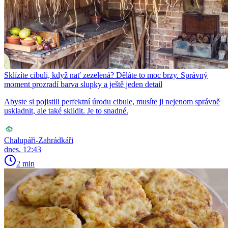
Sklízíte cibuli, když nať zezelená? Děláte to moc brzy. Správný
moment prozradí barva slupky a ještě jeden detail
Abyste si pojistili perfektní úrodu cibule, musíte ji nejenom správně
uskladnit, ale také sklidit. Je to snadné.
Chalupáři-Zahrádkáři
dnes, 12:43
2 min