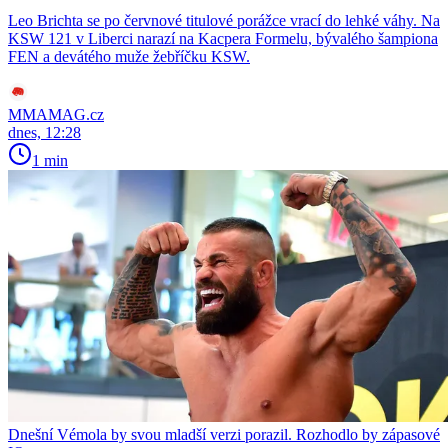
Leo Brichta se po červnové titulové porážce vrací do lehké váhy. Na
KSW 121 v Liberci narazí na Kacpera Formelu, bývalého šampiona
FEN a devátého muže žebříčku KSW.
MMAMAG.cz
dnes, 12:28
1 min
Dnešní Vémola by svou mladší verzi porazil. Rozhodlo by zápasové