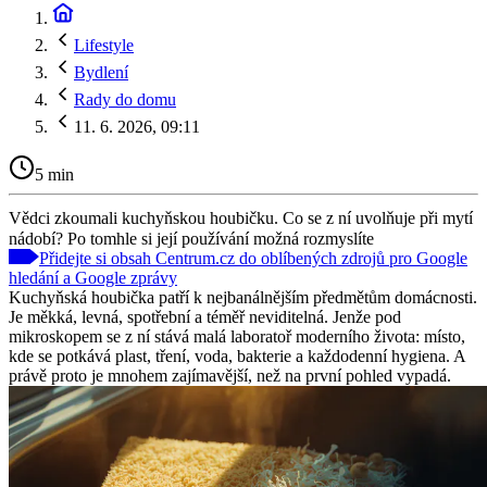
Lifestyle
Bydlení
Rady do domu
11. 6. 2026, 09:11
5 min
Vědci zkoumali kuchyňskou houbičku. Co se z ní uvolňuje při mytí
nádobí? Po tomhle si její používání možná rozmyslíte
Přidejte si obsah Centrum.cz do oblíbených zdrojů pro Google
hledání a Google zprávy
Kuchyňská houbička patří k nejbanálnějším předmětům domácnosti.
Je měkká, levná, spotřební a téměř neviditelná. Jenže pod
mikroskopem se z ní stává malá laboratoř moderního života: místo,
kde se potkává plast, tření, voda, bakterie a každodenní hygiena. A
právě proto je mnohem zajímavější, než na první pohled vypadá.