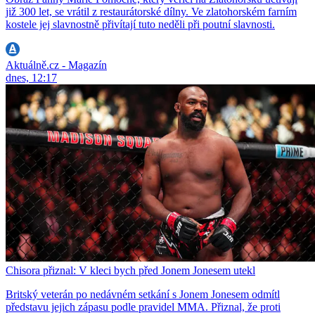
již 300 let, se vrátil z restaurátorské dílny. Ve zlatohorském farním
kostele jej slavnostně přivítají tuto neděli při poutní slavnosti.
Aktuálně.cz - Magazín
dnes, 12:17
Chisora přiznal: V kleci bych před Jonem Jonesem utekl
Britský veterán po nedávném setkání s Jonem Jonesem odmítl
představu jejich zápasu podle pravidel MMA. Přiznal, že proti