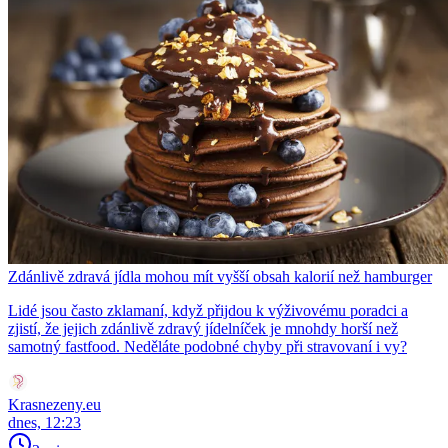
Zdánlivě zdravá jídla mohou mít vyšší obsah kalorií než hamburger
Lidé jsou často zklamaní, když přijdou k výživovému poradci a
zjistí, že jejich zdánlivě zdravý jídelníček je mnohdy horší než
samotný fastfood. Neděláte podobné chyby při stravovaní i vy?
Krasnezeny.eu
dnes, 12:23