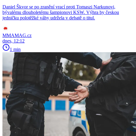
Daniel Škvor se po zranění vrací proti Tomaszi Narkunovi,
bývalému dlouholetému šampionovi KSW. Výhra by českou
jedničku polotěžké váhy udržela v debatě o titul.
MMAMAG.cz
dnes, 12:12
1 min