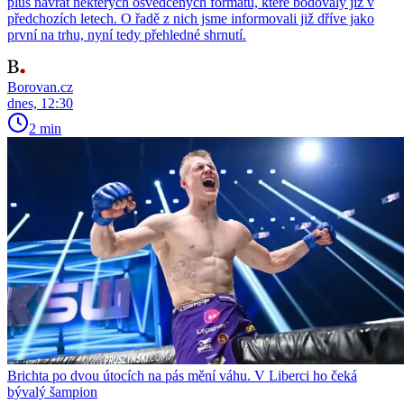
plus návrat některých osvědčených formátů, které bodovaly již v
předchozích letech. O řadě z nich jsme informovali již dříve jako
první na trhu, nyní tedy přehledné shrnutí.
Borovan.cz
dnes, 12:30
2 min
Brichta po dvou útocích na pás mění váhu. V Liberci ho čeká
bývalý šampion