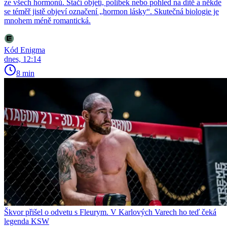
ze všech hormonů. Stačí objetí, polibek nebo pohled na dítě a někde
se téměř jistě objeví označení „hormon lásky“. Skutečná biologie je
mnohem méně romantická.
Kód Enigma
dnes, 12:14
8 min
Škvor přišel o odvetu s Fleurym. V Karlových Varech ho teď čeká
legenda KSW