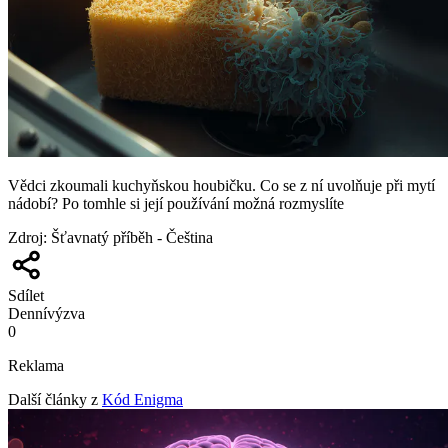
Vědci zkoumali kuchyňskou houbičku. Co se z ní uvolňuje při mytí
nádobí? Po tomhle si její používání možná rozmyslíte
Zdroj
:
Šťavnatý příběh - Čeština
Sdílet
Denní
výzva
0
Reklama
Další články z
Kód Enigma