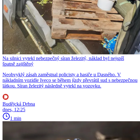
Na silnici vytekl nebezpečný síran železitý, náklad byl nejspíš
špatně zajištěný
Neobvyklý zásah zaměstnal policisty a hasiče u Dasného. V
nákladním vozidle Iveco se během jízdy převrátil sud s nebezpečnou
látkou. Síran železitý následně vytekl na vozovku.
Budějcká Drbna
dnes, 12:25
1 min