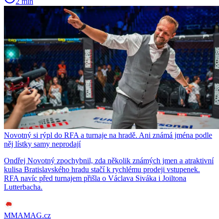
2 min
Novotný si rýpl do RFA a turnaje na hradě. Ani známá jména podle
něj lístky samy neprodají
Ondřej Novotný zpochybnil, zda několik známých jmen a atraktivní
kulisa Bratislavského hradu stačí k rychlému prodeji vstupenek.
RFA navíc před turnajem přišla o Václava Siváka i Joiltona
Lutterbacha.
MMAMAG.cz