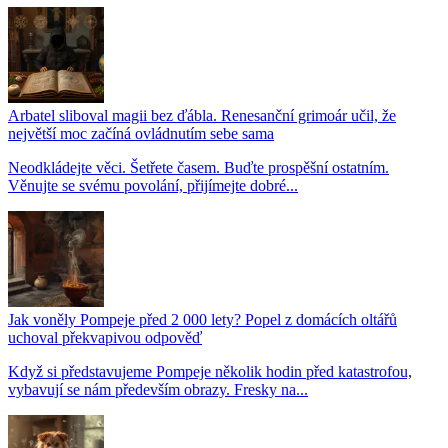
Arbatel sliboval magii bez ďábla. Renesanční grimoár učil, že
největší moc začíná ovládnutím sebe sama
Neodkládejte věci. Šetřete časem. Buďte prospěšní ostatním.
Věnujte se svému povolání, přijímejte dobré...
Jak voněly Pompeje před 2 000 lety? Popel z domácích oltářů
uchoval překvapivou odpověď
Když si představujeme Pompeje několik hodin před katastrofou,
vybavují se nám především obrazy. Fresky na...