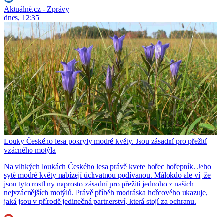
Aktuálně.cz - Zprávy
dnes, 12:35
Louky Českého lesa pokryly modré květy. Jsou zásadní pro přežití
vzácného motýla
Na vlhkých loukách Českého lesa právě kvete hořec hořepník. Jeho
sytě modré květy nabízejí úchvatnou podívanou. Málokdo ale ví, že
jsou tyto rostliny naprosto zásadní pro přežití jednoho z našich
nejvzácnějších motýlů. Právě příběh modráska hořcového ukazuje,
jaká jsou v přírodě jedinečná partnerství, která stojí za ochranu.