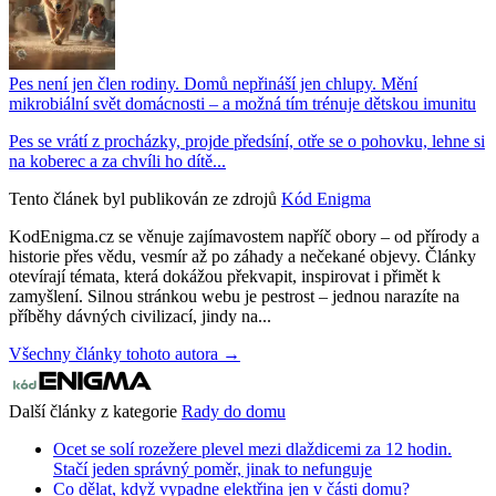
Pes není jen člen rodiny. Domů nepřináší jen chlupy. Mění
mikrobiální svět domácnosti – a možná tím trénuje dětskou imunitu
Pes se vrátí z procházky, projde předsíní, otře se o pohovku, lehne si
na koberec a za chvíli ho dítě...
Tento článek byl publikován ze zdrojů
Kód Enigma
KodEnigma.cz se věnuje zajímavostem napříč obory – od přírody a
historie přes vědu, vesmír až po záhady a nečekané objevy. Články
otevírají témata, která dokážou překvapit, inspirovat i přimět k
zamyšlení. Silnou stránkou webu je pestrost – jednou narazíte na
příběhy dávných civilizací, jindy na...
Všechny články tohoto autora →
Další články z kategorie
Rady do domu
Ocet se solí rozežere plevel mezi dlaždicemi za 12 hodin.
Stačí jeden správný poměr, jinak to nefunguje
Co dělat, když vypadne elektřina jen v části domu?