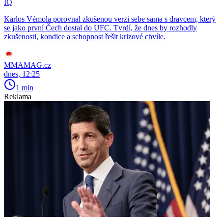
IQ
Karlos Vémola porovnal zkušenou verzi sebe sama s dravcem, který
se jako první Čech dostal do UFC. Tvrdí, že dnes by rozhodly
zkušenosti, kondice a schopnost řešit krizové chvíle.
MMAMAG.cz
dnes, 12:25
1 min
Reklama