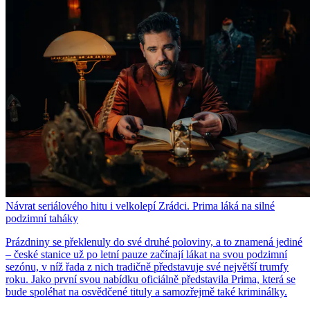
Návrat seriálového hitu i velkolepí Zrádci. Prima láká na silné
podzimní taháky
Prázdniny se překlenuly do své druhé poloviny, a to znamená jediné
– české stanice už po letní pauze začínají lákat na svou podzimní
sezónu, v níž řada z nich tradičně představuje své největší trumfy
roku. Jako první svou nabídku oficiálně představila Prima, která se
bude spoléhat na osvědčené tituly a samozřejmě také kriminálky.