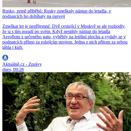
Rusko, země příběhů: Rusky zmeškaly nástup do letadla, v
podpatcích ho dobíhaly na ranveji
Zmeškat let je nepříjemné. Dvě cestující v Moskvě se ale rozhodly,
že si s tím poradí po svém. Když nestihly nástup do letadla
Aeroflotu z určeného gatu, vyběhly na letištní plochu a vydaly se v
podpatcích přímo za rolujícím strojem. Jedna z nich přitom za sebou
táhla i kufr.
Aktuálně.cz - Zprávy
dnes, 09:28