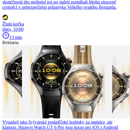
skutečnosti tito mohutní psi po staletí pomáhali hledat ztracené
cestující v nebezpečném průsmyku Velkého svatého Bernarda.
Žlutá kočka
dnes, 10:00
13 min
Reklama
Vypadají jako švýcarské potápěčské hodinky za statisíce, ale
klamou. Huawei Watch GT 6 Pro jsou luxus pro iOS i Android