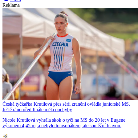
Reklama
Česká tyčkařka Krutilová přes sérii zranění ovládla juniorské MS.
Ještě ráno před finále měla pochyby
Nicole Krutilová vyhrála skok o tyči na MS do 20 let v Eugene
výkonem 4,45 m, a nebylo to osobákem, ale soutěžní hlavou.