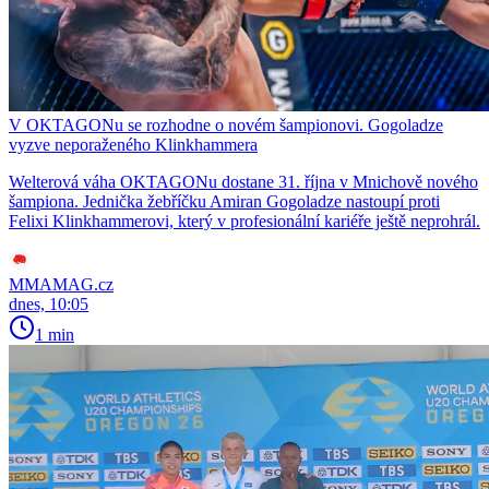
V OKTAGONu se rozhodne o novém šampionovi. Gogoladze
vyzve neporaženého Klinkhammera
Welterová váha OKTAGONu dostane 31. října v Mnichově nového
šampiona. Jednička žebříčku Amiran Gogoladze nastoupí proti
Felixi Klinkhammerovi, který v profesionální kariéře ještě neprohrál.
MMAMAG.cz
dnes, 10:05
1 min