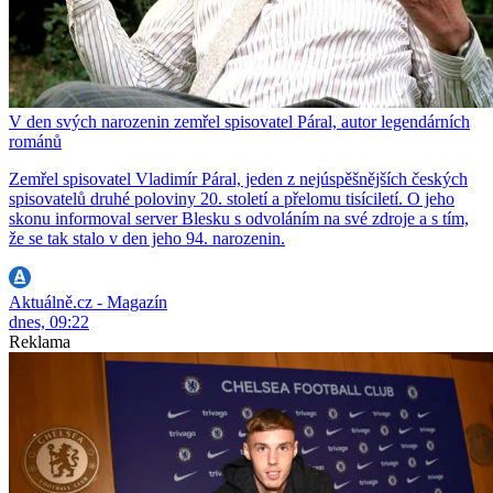
V den svých narozenin zemřel spisovatel Páral, autor legendárních
románů
Zemřel spisovatel Vladimír Páral, jeden z nejúspěšnějších českých
spisovatelů druhé poloviny 20. století a přelomu tisíciletí. O jeho
skonu informoval server Blesku s odvoláním na své zdroje a s tím,
že se tak stalo v den jeho 94. narozenin.
Aktuálně.cz - Magazín
dnes, 09:22
Reklama