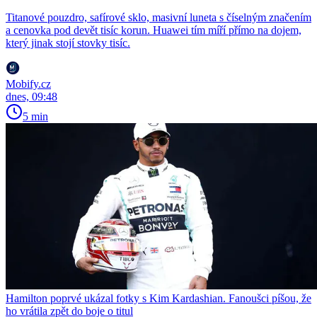
Titanové pouzdro, safírové sklo, masivní luneta s číselným značením
a cenovka pod devět tisíc korun. Huawei tím míří přímo na dojem,
který jinak stojí stovky tisíc.
Mobify.cz
dnes, 09:48
5 min
Hamilton poprvé ukázal fotky s Kim Kardashian. Fanoušci píšou, že
ho vrátila zpět do boje o titul