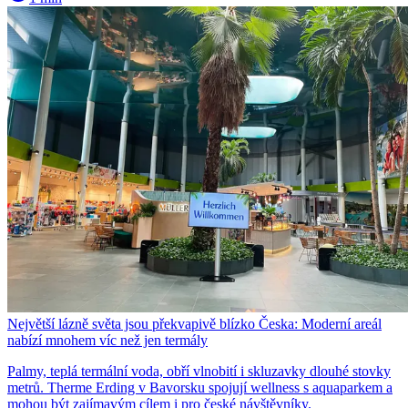
Největší lázně světa jsou překvapivě blízko Česka: Moderní areál
nabízí mnohem víc než jen termály
Palmy, teplá termální voda, obří vlnobití i skluzavky dlouhé stovky
metrů. Therme Erding v Bavorsku spojují wellness s aquaparkem a
mohou být zajímavým cílem i pro české návštěvníky.