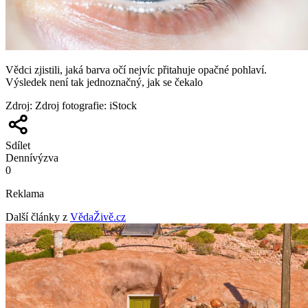
Vědci zjistili, jaká barva očí nejvíc přitahuje opačné pohlaví.
Výsledek není tak jednoznačný, jak se čekalo
Zdroj
:
Zdroj fotografie: iStock
Sdílet
Denní
výzva
0
Reklama
Další články z
VědaŽivě.cz