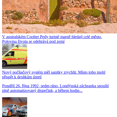
V australském Coober Pedy turisté marně hledají celé město.
Polovina života se odehrává pod zemí
Nový počítačový systém měl sanitky zrychlit. Místo toho mohl
přispět k desítkám úmrtí
Pondělí 26. října 1992, sedm ráno. Londýnská záchranka spouští
plně automatizovaný dispečink, a během hodin...