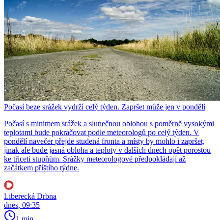
Počasí beze srážek vydrží celý týden. Zapršet může jen v pondělí
Počasí s minimem srážek a slunečnou oblohou s poměrně vysokými
teplotami bude pokračovat podle meteorologů po celý týden. V
pondělí navečer přejde studená fronta a místy by mohlo i zapršet,
jinak ale bude jasná obloha a teploty v dalších dnech opět porostou
ke třiceti stupňům. Srážky meteorologové předpokládají až
začátkem příštího týdne.
Liberecká Drbna
dnes, 09:35
1 min