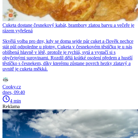
Cuketa dostane česnekový kabát, brambory zlatou barvu a večeře je
rázem vyřešená
Skvělá volba pro dny, kdy se doma sejde pár cuket a člověk nechce
stát půl odpoledne u plotny. Cuketa v česnekovém těstíčku je u nás
oblíbená hlavně v létě, protože je rychlá, sytá a vystačí si s
obyčejnými surovinami. Rozdíl dělá krátké osolení předem a hustší
těstíčko s česnekem, díky kterému zůstane povrch hezky zlatavý a
uvnitř je cuketa měkká.
Cooky.cz
dnes, 09:40
4 min
Reklama