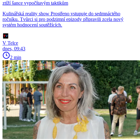
ztíží šance vypočítavým taktikům
Kulinářská reality show Prostřeno vstupuje do sedmnáctého
ročníku. Tvůrci si pro podzimní epizody připravili zcela nový
systém hodnocení soutěžících.
V Telce
dnes, 09:43
2 min