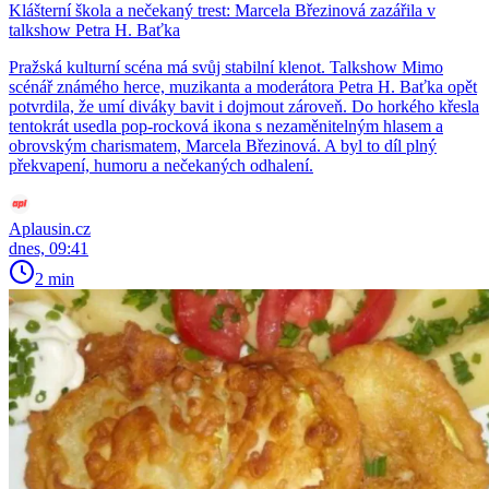
Klášterní škola a nečekaný trest: Marcela Březinová zazářila v
talkshow Petra H. Baťka
Pražská kulturní scéna má svůj stabilní klenot. Talkshow Mimo
scénář známého herce, muzikanta a moderátora Petra H. Baťka opět
potvrdila, že umí diváky bavit i dojmout zároveň. Do horkého křesla
tentokrát usedla pop-rocková ikona s nezaměnitelným hlasem a
obrovským charismatem, Marcela Březinová. A byl to díl plný
překvapení, humoru a nečekaných odhalení.
Aplausin.cz
dnes, 09:41
2 min