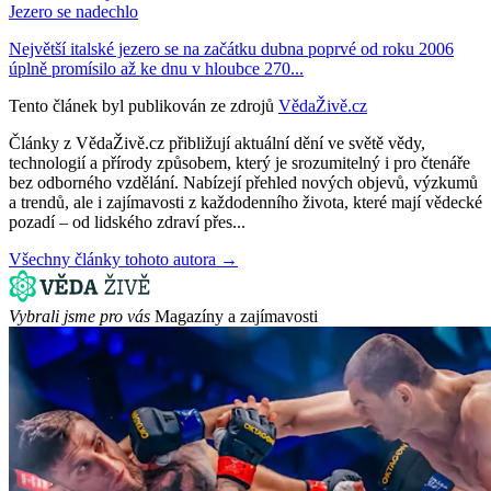
Jezero se nadechlo
Největší italské jezero se na začátku dubna poprvé od roku 2006
úplně promísilo až ke dnu v hloubce 270...
Tento článek byl publikován ze zdrojů
VědaŽivě.cz
Články z VědaŽivě.cz přibližují aktuální dění ve světě vědy,
technologií a přírody způsobem, který je srozumitelný i pro čtenáře
bez odborného vzdělání. Nabízejí přehled nových objevů, výzkumů
a trendů, ale i zajímavosti z každodenního života, které mají vědecké
pozadí – od lidského zdraví přes...
Všechny články tohoto autora →
Vybrali jsme pro vás
Magazíny a zajímavosti