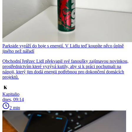
Parkside vyráží do boje s energií. V Lidlu teď koupíte něco úplně
jiného než nářadí
Obchodní řetězec Lidl překvapil své fanoušky zajímavou novinkou,
prostřednictvím které vyzývá kutily, aby si k práci pochutnali na
nápoji, který jim dodá energii potřebnou pro dokončení domácích
projektů.
Kapitalio
dnes, 09:14
2 min