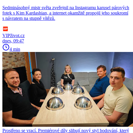
Sedminásobný mistr světa zveřejnil na Instagramu karusel párových
fotek s Kim Kardashian, a internet okamžitě propojil jeho soukromí
s návratem na stupně vítězů.
VIPživot.cz
dnes, 09:47
4 min
Prostřeno se vrací. Premiérové díly slibují nový styl bodování, který