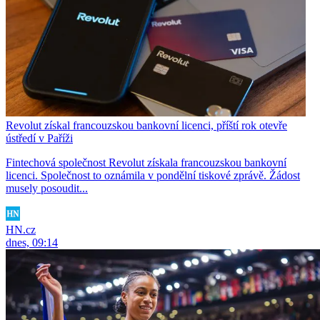
Revolut získal francouzskou bankovní licenci, příští rok otevře
ústředí v Paříži
Fintechová společnost Revolut získala francouzskou bankovní
licenci. Společnost to oznámila v pondělní tiskové zprávě. Žádost
musely posoudit...
HN.cz
dnes, 09:14