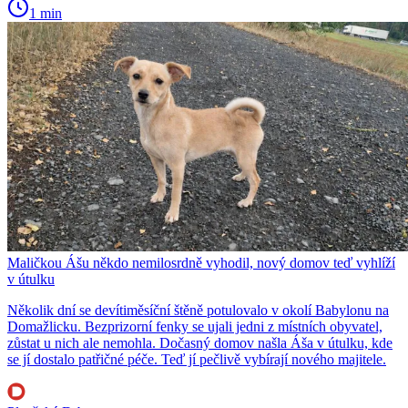
1 min
Maličkou Ášu někdo nemilosrdně vyhodil, nový domov teď vyhlíží
v útulku
Několik dní se devítiměsíční štěně potulovalo v okolí Babylonu na
Domažlicku. Bezprizorní fenky se ujali jedni z místních obyvatel,
zůstat u nich ale nemohla. Dočasný domov našla Áša v útulku, kde
se jí dostalo patřičné péče. Teď jí pečlivě vybírají nového majitele.