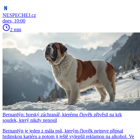
NESPECHEJ.cz
dnes, 10:00
2 min
Bernardýn: horský záchranář, kterému člověk přivěsil na krk
soudek, který nikdy nenosil
Bernardýn je jeden z mála psů, kterým člověk nejprve připsal
hrdinskou kariéru a potom ji ještě vylepšil reklamou na alkohol. Ve