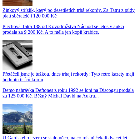
Zinkový střízlík, který po desetiletích trhá rekordy. Za Tatru z půdy
platí sběratelé i 120 000 Kč
Plechová Tatra 138 od Kovodružstva Náchod se letos v aukci
prodala za 9 200 Kč. A to měla jen kopii krabice.
Přetáčeli jsme je tužkou, dnes trhají rekordy: Tyto retro kazety mají
hodnotu tisíců korun
Demo nahrávka Deftones z roku 1992 se loni na Discogsu prodala
za 125 000 Kč. Běžný Michal David na Aukru...
U Gardského jezera se stalo něco, na co místní čekali dvacet let.