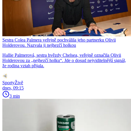
Sestra Colea Palmera veřejně pochválila jeho partnerku Olivii
Holderovou. Nazvala ji nejhezčí holkou
Hallie Palmerová, sestra hvězdy Chelsea, veřejně označila Olivii
Holderovou za „nejhezčí holku“. Jde o dosud nejviditelnější signál,
že rodina vztah přijala.
SportyŽivě
dnes, 09:15
3 min