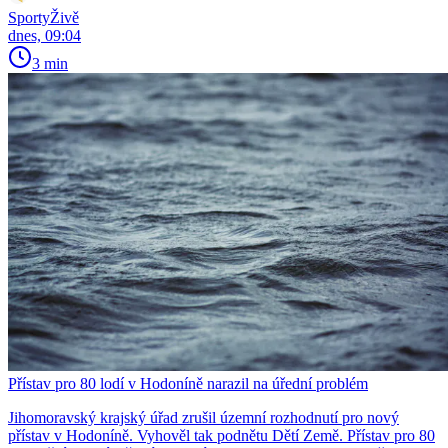
SportyŽivě
dnes, 09:04
3 min
Přístav pro 80 lodí v Hodoníně narazil na úřední problém
Jihomoravský krajský úřad zrušil územní rozhodnutí pro nový
přístav v Hodoníně. Vyhověl tak podnětu Dětí Země. Přístav pro 80