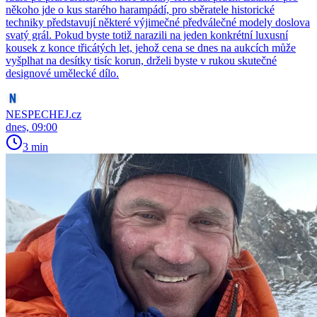
někoho jde o kus starého harampádí, pro sběratele historické
techniky představují některé výjimečné předválečné modely doslova
svatý grál. Pokud byste totiž narazili na jeden konkrétní luxusní
kousek z konce třicátých let, jehož cena se dnes na aukcích může
vyšplhat na desítky tisíc korun, drželi byste v rukou skutečné
designové umělecké dílo.
NESPECHEJ.cz
dnes, 09:00
3 min