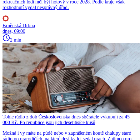
rekreačních lodí měl být hotový v roce 2028. Podle kraje však
rozhodnutí vydal nesprávný úřad.
Brněnská Drbna
dnes, 09:00
2 min
Tohle rádio z dob Československa dnes sběratelé vykupují za 45
000 Kč. Po republice jsou jich desetitisíce kusů
Možná i vy máte na půdě nebo v zaprášeném koutě chalupy staré
rádio po prarodičích, na které desítky let sedal prach. Zatímco pro