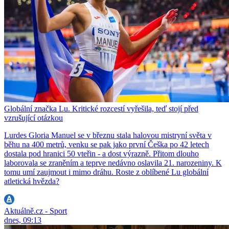
Globální značka Lu. Kritické rozcestí vyřešila, teď stojí před
vzrušující otázkou
Lurdes Gloria Manuel se v březnu stala halovou mistryní světa v
běhu na 400 metrů, venku se pak jako první Češka po 42 letech
dostala pod hranici 50 vteřin - a dost výrazně. Přitom dlouho
laborovala se zraněním a teprve nedávno oslavila 21. narozeniny. K
tomu umí zaujmout i mimo dráhu. Roste z oblíbené Lu globální
atletická hvězda?
Aktuálně.cz - Sport
dnes, 09:13