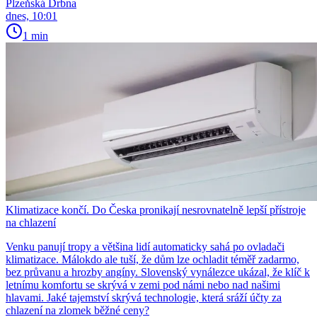
Plzeňská Drbna
dnes, 10:01
1 min
Klimatizace končí. Do Česka pronikají nesrovnatelně lepší přístroje
na chlazení
Venku panují tropy a většina lidí automaticky sahá po ovladači
klimatizace. Málokdo ale tuší, že dům lze ochladit téměř zadarmo,
bez průvanu a hrozby angíny. Slovenský vynálezce ukázal, že klíč k
letnímu komfortu se skrývá v zemi pod námi nebo nad našimi
hlavami. Jaké tajemství skrývá technologie, která sráží účty za
chlazení na zlomek běžné ceny?