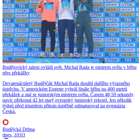
Budějovický talent ovládl svět. Michal Rada je mistrem světa v běhu
přes překážky
Devatenáctiletý Budějčák Michal Rada dosáhl dalšího výrazného
úspěchu. V americkém Eugene vyhrál finále běhu na 400 metrů
překážek a stal se juniorským mistrem světa. Časem 48,59 sekundy
navíc překonal 42 let starý evropský juniorský rekord. Jen několik
týdnů před triumfem přitom úspěšně odmaturoval na gymnáziu
Česká.
Budějcká Drbna
dnes, 10:03