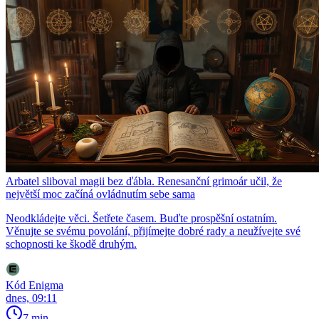
Arbatel sliboval magii bez ďábla. Renesanční grimoár učil, že
největší moc začíná ovládnutím sebe sama
Neodkládejte věci. Šetřete časem. Buďte prospěšní ostatním.
Věnujte se svému povolání, přijímejte dobré rady a neužívejte své
schopnosti ke škodě druhým.
Kód Enigma
dnes, 09:11
7 min