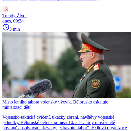
Trendy Život
dnes, 09:34
3 min
Místo letního tábora vojenský výcvik. Bělorusko eskaluje
militarizaci dětí
Vojensko-taktická cvičení, ukázky zbraní, návštěvy vojenské
jednotky. Běloruské děti na pomezí 10. a 11. třídy musí v létě
povinně absolvovat takzvaný „zdravotní tábor“. Exilová organizace