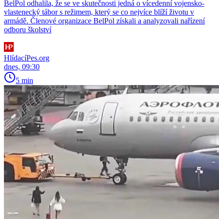
BelPol odhalila, že se ve skutečnosti jedná o vícedenní vojensko-
vlastenecký tábor s režimem, který se co nejvíce blíží životu v
armádě. Členové organizace BelPol získali a analyzovali nařízení
odboru školství
HlídacíPes.org
dnes, 09:30
5 min