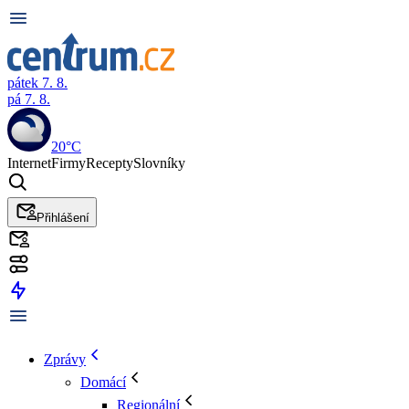
pátek 7. 8.
pá 7. 8.
20°C
Internet
Firmy
Recepty
Slovníky
Přihlášení
Zprávy
Domácí
Regionální