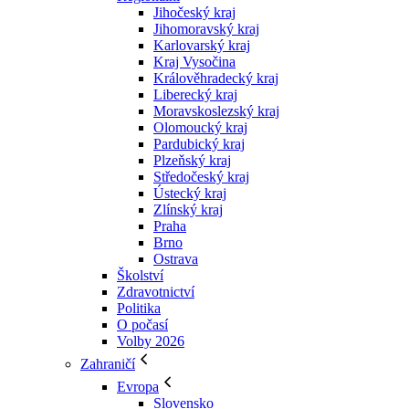
Jihočeský kraj
Jihomoravský kraj
Karlovarský kraj
Kraj Vysočina
Králověhradecký kraj
Liberecký kraj
Moravskoslezský kraj
Olomoucký kraj
Pardubický kraj
Plzeňský kraj
Středočeský kraj
Ústecký kraj
Zlínský kraj
Praha
Brno
Ostrava
Školství
Zdravotnictví
Politika
O počasí
Volby 2026
Zahraničí
Evropa
Slovensko