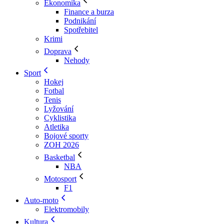
Ekonomika
Finance a burza
Podnikání
Spotřebitel
Krimi
Doprava
Nehody
Sport
Hokej
Fotbal
Tenis
Lyžování
Cyklistika
Atletika
Bojové sporty
ZOH 2026
Basketbal
NBA
Motosport
F1
Auto-moto
Elektromobily
Kultura