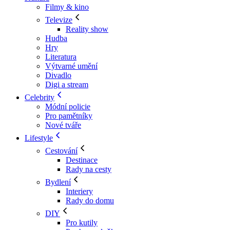
Filmy & kino
Televize
Reality show
Hudba
Hry
Literatura
Výtvarné umění
Divadlo
Digi a stream
Celebrity
Módní policie
Pro pamětníky
Nové tváře
Lifestyle
Cestování
Destinace
Rady na cesty
Bydlení
Interiery
Rady do domu
DIY
Pro kutily