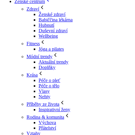
Ženské centrum
Zdraví
Ženské zdraví
Babiččina lékárna
Hubnutí
Duševní zdraví
Wellbeing
Fitness
Jóga a pilates
Módní trendy
Aktuální trendy
Doplňky
Krása
Péče o pleť
Péče o tělo
Vlasy
Nehty
Příběhy ze života
Inspirativní ženy
Rodina & komunita
Výchova
Přátelství
Vztahy