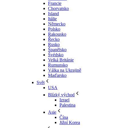
Francie
Chorvatsko
Island
Itálie
Německo
Polsko
Rakousko
Řecko
Rusko
Španělsko
Švédsko
Velká Británie
Rumunsko
Válka na Ukrajině
Maďarsko
Svět
USA
Blízký východ
Izrael
Palestina
Asie
Čína
Jižní Korea