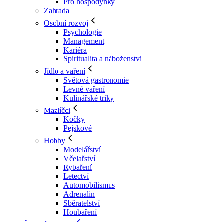
Pro hospodyňky
Zahrada
Osobní rozvoj
Psychologie
Management
Kariéra
Spiritualita a náboženství
Jídlo a vaření
Světová gastronomie
Levné vaření
Kulinářské triky
Mazlíčci
Kočky
Pejskové
Hobby
Modelářství
Včelařství
Rybaření
Letectví
Automobilismus
Adrenalin
Sběratelství
Houbaření