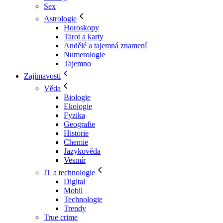
Sex
Astrologie
Horoskopy
Tarot a karty
Andělé a tajemná znamení
Numerologie
Tajemno
Zajímavosti
Věda
Biologie
Ekologie
Fyzika
Geografie
Historie
Chemie
Jazykověda
Vesmír
IT a technologie
Digital
Mobil
Technologie
Trendy
True crime