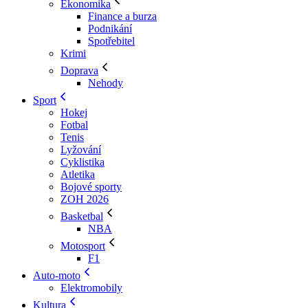
Ekonomika
Finance a burza
Podnikání
Spotřebitel
Krimi
Doprava
Nehody
Sport
Hokej
Fotbal
Tenis
Lyžování
Cyklistika
Atletika
Bojové sporty
ZOH 2026
Basketbal
NBA
Motosport
F1
Auto-moto
Elektromobily
Kultura