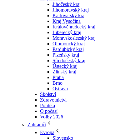
Jihočeský kraj
Jihomoravský kraj
Karlovarský kraj
Kraj Vysočina
Králověhradecký kraj
Liberecký kraj
Moravskoslezský kraj
Olomoucký kraj
Pardubický kraj
Plzeňský kraj
Středočeský kraj
Ústecký kraj
Zlínský kraj
Praha
Brno
Ostrava
Školství
Zdravotnictví
Politika
O počasí
Volby 2026
Zahraničí
Evropa
Slovensko