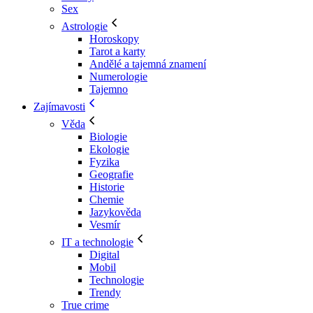
Sex
Astrologie
Horoskopy
Tarot a karty
Andělé a tajemná znamení
Numerologie
Tajemno
Zajímavosti
Věda
Biologie
Ekologie
Fyzika
Geografie
Historie
Chemie
Jazykověda
Vesmír
IT a technologie
Digital
Mobil
Technologie
Trendy
True crime