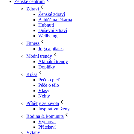
Ženské centrum
Zdraví
Ženské zdraví
Babiččina lékárna
Hubnutí
Duševní zdraví
Wellbeing
Fitness
Jóga a pilates
Módní trendy
Aktuální trendy
Doplňky
Krása
Péče o pleť
Péče o tělo
Vlasy
Nehty
Příběhy ze života
Inspirativní ženy
Rodina & komunita
Výchova
Přátelství
Vztahy