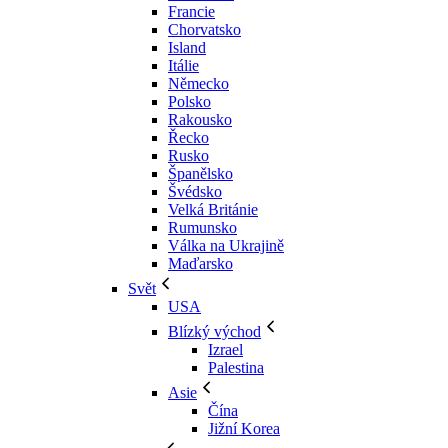
Francie
Chorvatsko
Island
Itálie
Německo
Polsko
Rakousko
Řecko
Rusko
Španělsko
Švédsko
Velká Británie
Rumunsko
Válka na Ukrajině
Maďarsko
Svět
USA
Blízký východ
Izrael
Palestina
Asie
Čína
Jižní Korea