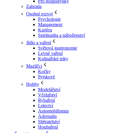
Pro hospodyňky
Zahrada
Osobní rozvoj
Psychologie
Management
Kariéra
Spiritualita a náboženství
Jídlo a vaření
Světová gastronomie
Levné vaření
Kulinářské triky
Mazlíčci
Kočky
Pejskové
Hobby
Modelářství
Včelařství
Rybaření
Letectví
Automobilismus
Adrenalin
Sběratelství
Houbaření