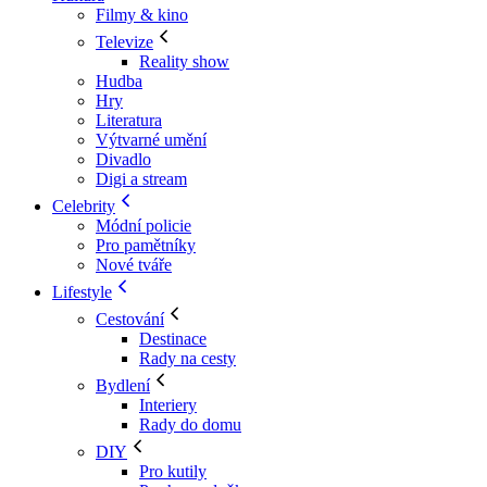
Filmy & kino
Televize
Reality show
Hudba
Hry
Literatura
Výtvarné umění
Divadlo
Digi a stream
Celebrity
Módní policie
Pro pamětníky
Nové tváře
Lifestyle
Cestování
Destinace
Rady na cesty
Bydlení
Interiery
Rady do domu
DIY
Pro kutily