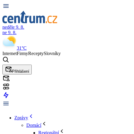
neděle 9. 8.
ne 9. 8.
31°C
Internet
Firmy
Recepty
Slovníky
Přihlášení
Zprávy
Domácí
Regionální