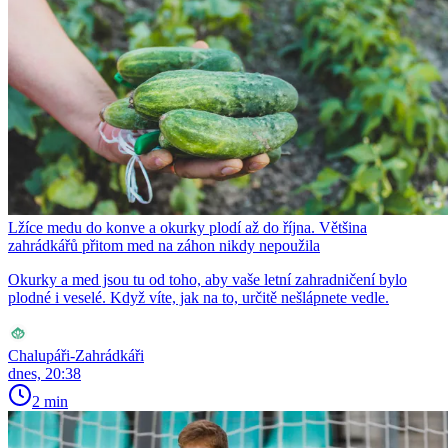
Lžíce medu do konve a okurky plodí až do října. Většina
zahrádkářů přitom med na záhon nikdy nepoužila
Okurky a med jsou tu od toho, aby vaše letní zahradničení bylo
plodné i veselé. Když víte, jak na to, určitě nešlápnete vedle.
Chalupáři-Zahrádkáři
dnes, 20:38
2 min