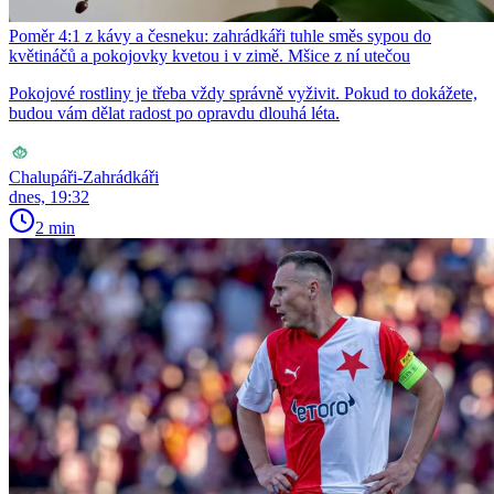
Poměr 4:1 z kávy a česneku: zahrádkáři tuhle směs sypou do
květináčů a pokojovky kvetou i v zimě. Mšice z ní utečou
Pokojové rostliny je třeba vždy správně vyživit. Pokud to dokážete,
budou vám dělat radost po opravdu dlouhá léta.
Chalupáři-Zahrádkáři
dnes, 19:32
2 min