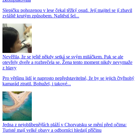
Slepičku pohozenou v lese čekal těžký osud. Její majitel se jí zbavil
zvláště krutým způsobem. Naštěstí šel...
Nevěřila, že se ještě někdy setká se svým miláčkem. Pak se ale
otevřely dveře a rozbrečela se. Žena tento moment nikdy nevymaže
z hlavy
Pro většinu lidí je naprosto nepředstavitelné, že by se jejich čtyřnohý
kamarád ztratil. Bohužel, i takové...
Jedna z nejoblíbenějších pláží v Chorvatsku se mění před očima:
Turisté mají velké obavy a odborníci hledají příčinu