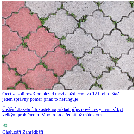
Ocet se solí rozežere plevel mezi dlaždicemi za 12 hodin. Stačí
jeden správný poměr, jinak to nefunguje
Čištění dlažebních kostek například příjezdové cesty nemusí být
velkým problémem. Mnoho prostředků už máte doma.
Chalupáři-Zahrádkáři