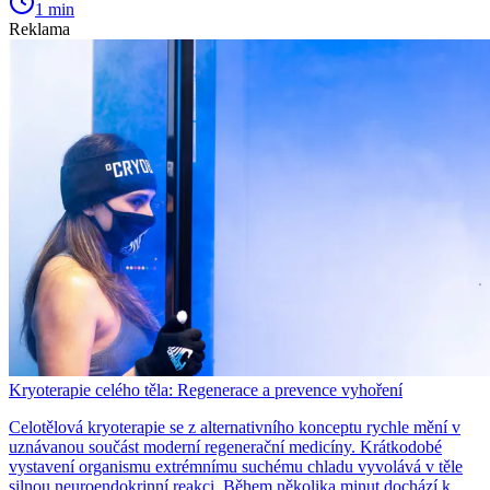
1 min
Reklama
Kryoterapie celého těla: Regenerace a prevence vyhoření
Celotělová kryoterapie se z alternativního konceptu rychle mění v
uznávanou součást moderní regenerační medicíny. Krátkodobé
vystavení organismu extrémnímu suchému chladu vyvolává v těle
silnou neuroendokrinní reakci. Během několika minut dochází k