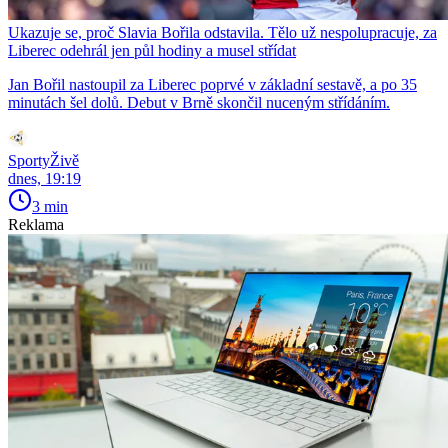
Ukazuje se, proč Slavia Bořila odstavila. Tělo už nespolupracuje, za
Liberec odehrál jen půl hodiny a musel střídat
Jan Bořil nastoupil za Liberec poprvé v základní sestavě, a po 35
minutách šel dolů. Debut v Brně skončil nuceným střídáním.
SportyŽivě
dnes, 19:19
3 min
Reklama