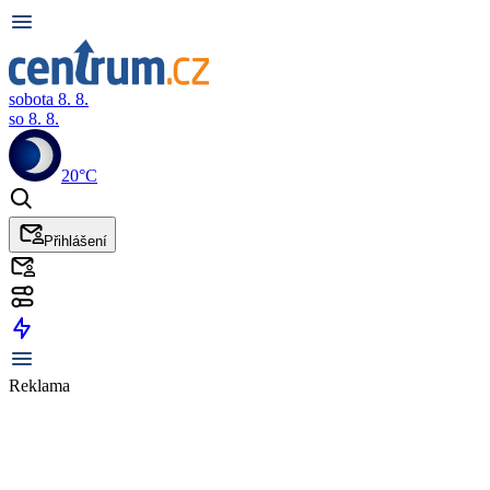
sobota 8. 8.
so 8. 8.
20°C
Přihlášení
Reklama