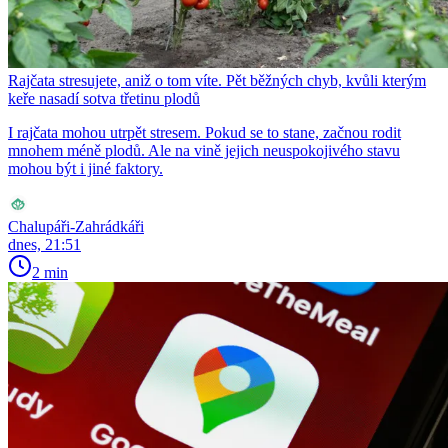
Rajčata stresujete, aniž o tom víte. Pět běžných chyb, kvůli kterým
keře nasadí sotva třetinu plodů
I rajčata mohou utrpět stresem. Pokud se to stane, začnou rodit
mnohem méně plodů. Ale na vině jejich neuspokojivého stavu
mohou být i jiné faktory.
Chalupáři-Zahrádkáři
dnes, 21:51
2 min