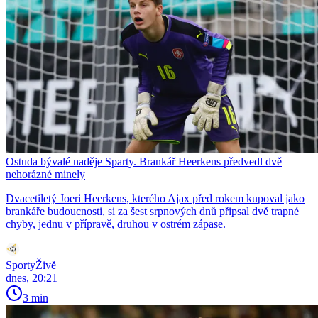
Ostuda bývalé naděje Sparty. Brankář Heerkens předvedl dvě
nehorázné minely
Dvacetiletý Joeri Heerkens, kterého Ajax před rokem kupoval jako
brankáře budoucnosti, si za šest srpnových dnů připsal dvě trapné
chyby, jednu v přípravě, druhou v ostrém zápase.
SportyŽivě
dnes, 20:21
3 min