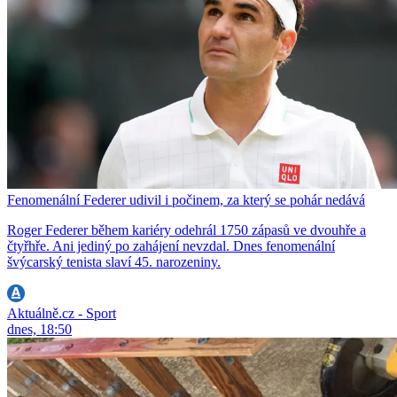
Fenomenální Federer udivil i počinem, za který se pohár nedává
Roger Federer během kariéry odehrál 1750 zápasů ve dvouhře a
čtyřhře. Ani jediný po zahájení nevzdal. Dnes fenomenální
švýcarský tenista slaví 45. narozeniny.
Aktuálně.cz - Sport
dnes, 18:50