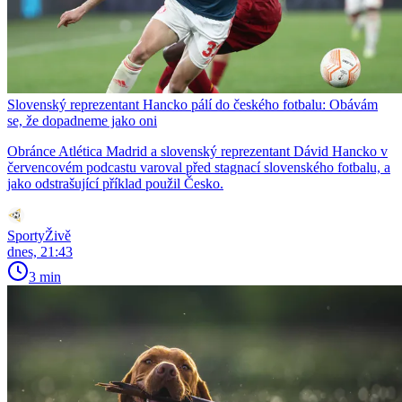
Slovenský reprezentant Hancko pálí do českého fotbalu: Obávám
se, že dopadneme jako oni
Obránce Atlética Madrid a slovenský reprezentant Dávid Hancko v
červencovém podcastu varoval před stagnací slovenského fotbalu, a
jako odstrašující příklad použil Česko.
SportyŽivě
dnes, 21:43
3 min