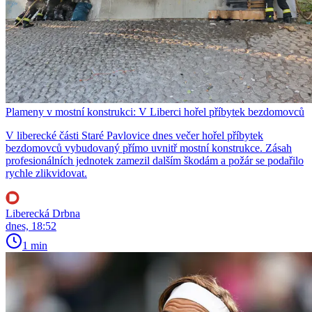
Plameny v mostní konstrukci: V Liberci hořel příbytek bezdomovců
V liberecké části Staré Pavlovice dnes večer hořel příbytek
bezdomovců vybudovaný přímo uvnitř mostní konstrukce. Zásah
profesionálních jednotek zamezil dalším škodám a požár se podařilo
rychle zlikvidovat.
Liberecká Drbna
dnes, 18:52
1 min