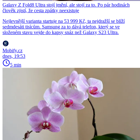
Galaxy Z Fold8 Ultra stojí jmění, ale stojí za to. Po pár hodinách
člověk zjistí, že cesta zpátky neexistuje
Nejlevnější varianta startuje na 53 999 Kč, ta nejdražší se blíží
sedmdesáti tisícům. Samsung za to dává telefon, který se ve
složeném stavu vejde do kapsy snáz než Galaxy S23 Ultra.
Mobify.cz
dnes, 19:53
5 min