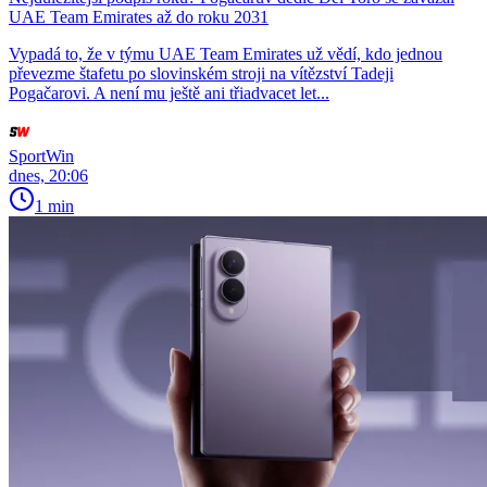
UAE Team Emirates až do roku 2031
Vypadá to, že v týmu UAE Team Emirates už vědí, kdo jednou
převezme štafetu po slovinském stroji na vítězství Tadeji
Pogačarovi. A není mu ještě ani třiadvacet let...
SportWin
dnes, 20:06
1 min