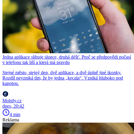
Jedna aplikace slibuje slunce, druhá déšť. Proč se předpovědi počasí
v telefonu tak liší a která má pravdu
Stejné město, stejný den, dvě aplikace, a dvě úplně jiné ikonky.
Rozdíl nevzniká tím, že by jedna „kecala“. Vzniká hluboko pod
kapotou.
Mobify.cz
dnes, 20:42
4 min
Reklama