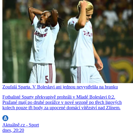
Zoufalá Sparta. V Boleslavi ani jednou nevystřelila na branku
Fotbalisté Sparty překvapivě prohráli v Mladé Boleslavi 0:2.
Pražané mají po druhé porážce v nové sezoně po třech ligových
kolech pouze tři body za upocené domácí vítězství nad Zlínem.
Aktuálně.cz - Sport
dnes, 20:20