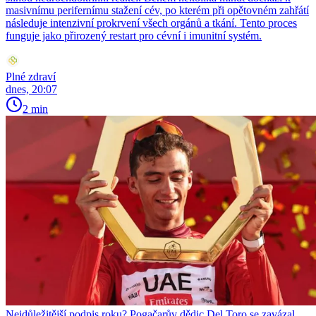
masivnímu perifernímu stažení cév, po kterém při opětovném zahřátí
následuje intenzivní prokrvení všech orgánů a tkání. Tento proces
funguje jako přirozený restart pro cévní i imunitní systém.
Plné zdraví
dnes, 20:07
2 min
Nejdůležitější podpis roku? Pogačarův dědic Del Toro se zavázal