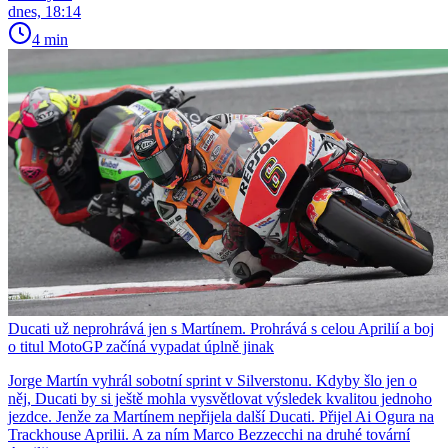
dnes, 18:14
4 min
Ducati už neprohrává jen s Martínem. Prohrává s celou Aprilií a boj
o titul MotoGP začíná vypadat úplně jinak
Jorge Martín vyhrál sobotní sprint v Silverstonu. Kdyby šlo jen o
něj, Ducati by si ještě mohla vysvětlovat výsledek kvalitou jednoho
jezdce. Jenže za Martínem nepřijela další Ducati. Přijel Ai Ogura na
Trackhouse Aprilii. A za ním Marco Bezzecchi na druhé tovární