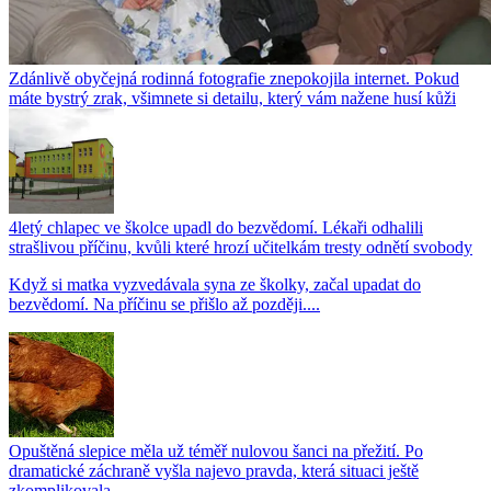
Zdánlivě obyčejná rodinná fotografie znepokojila internet. Pokud
máte bystrý zrak, všimnete si detailu, který vám nažene husí kůži
4letý chlapec ve školce upadl do bezvědomí. Lékaři odhalili
strašlivou příčinu, kvůli které hrozí učitelkám tresty odnětí svobody
Když si matka vyzvedávala syna ze školky, začal upadat do
bezvědomí. Na příčinu se přišlo až později....
Opuštěná slepice měla už téměř nulovou šanci na přežití. Po
dramatické záchraně vyšla najevo pravda, která situaci ještě
zkomplikovala