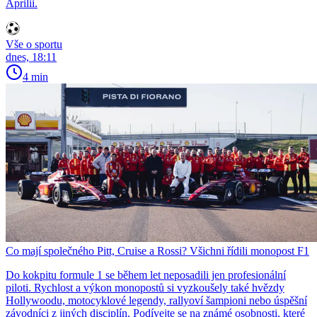
Aprilii.
Vše o sportu
dnes, 18:11
4 min
Co mají společného Pitt, Cruise a Rossi? Všichni řídili monopost F1
Do kokpitu formule 1 se během let neposadili jen profesionální
piloti. Rychlost a výkon monopostů si vyzkoušely také hvězdy
Hollywoodu, motocyklové legendy, rallyoví šampioni nebo úspěšní
závodníci z jiných disciplín. Podívejte se na známé osobnosti, které