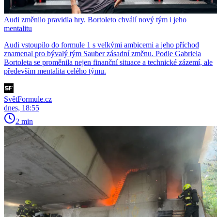
Audi změnilo pravidla hry. Bortoleto chválí nový tým i jeho
mentalitu
Audi vstoupilo do formule 1 s velkými ambicemi a jeho příchod
znamenal pro bývalý tým Sauber zásadní změnu. Podle Gabriela
Bortoleta se proměnila nejen finanční situace a technické zázemí, ale
především mentalita celého týmu.
SvětFormule.cz
dnes, 18:55
2 min