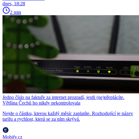
dnes, 18:28
2 min
Jedno číslo na faktuře za internet prozradí, jestli (ne)přeplácíte.
Většina Čechů ho nikdy nekontrolovala
Nejde o částku, kterou každý měsíc zaplatíte. Rozhodující je název
tarifu a rychlost, která se za ním skrývá.
Mobify.cz