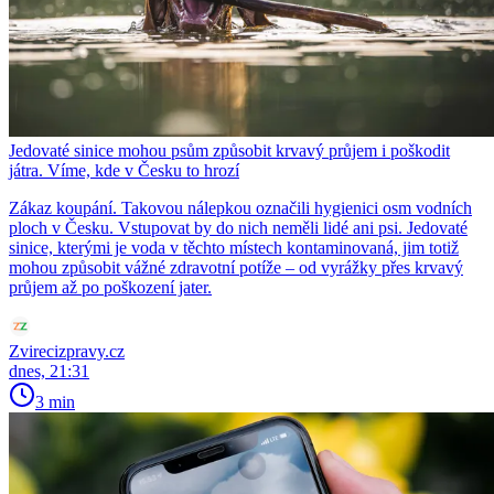
Jedovaté sinice mohou psům způsobit krvavý průjem i poškodit
játra. Víme, kde v Česku to hrozí
Zákaz koupání. Takovou nálepkou označili hygienici osm vodních
ploch v Česku. Vstupovat by do nich neměli lidé ani psi. Jedovaté
sinice, kterými je voda v těchto místech kontaminovaná, jim totiž
mohou způsobit vážné zdravotní potíže – od vyrážky přes krvavý
průjem až po poškození jater.
Zvirecizpravy.cz
dnes, 21:31
3 min