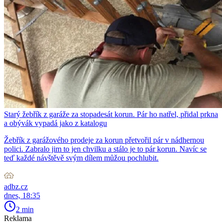
Starý žebřík z garáže za stopadesát korun. Pár ho natřel, přidal prkna
a obývák vypadá jako z katalogu
Žebřík z garážového prodeje za korun přetvořil pár v nádhernou
polici. Zabralo jim to jen chvilku a stálo je to pár korun. Navíc se
teď každé návštěvě svým dílem můžou pochlubit.
adbz.cz
dnes, 18:35
2 min
Reklama