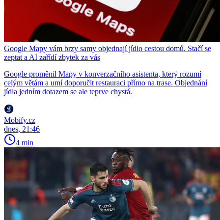
Google Mapy vám brzy samy objednají jídlo cestou domů. Stačí se
zeptat a AI zařídí zbytek za vás
Google proměnil Mapy v konverzačního asistenta, který rozumí
celým větám a umí doporučit restauraci přímo na trase. Objednání
jídla jedním dotazem se ale teprve chystá.
Mobify.cz
dnes, 21:46
4 min