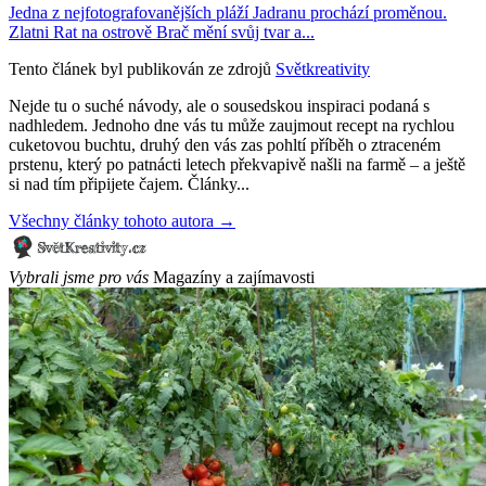
Jedna z nejfotografovanějších pláží Jadranu prochází proměnou.
Zlatni Rat na ostrově Brač mění svůj tvar a...
Tento článek byl publikován ze zdrojů
Světkreativity
Nejde tu o suché návody, ale o sousedskou inspiraci podaná s
nadhledem. Jednoho dne vás tu může zaujmout recept na rychlou
cuketovou buchtu, druhý den vás zas pohltí příběh o ztraceném
prstenu, který po patnácti letech překvapivě našli na farmě – a ještě
si nad tím připijete čajem. Články...
Všechny články tohoto autora →
Vybrali jsme pro vás
Magazíny a zajímavosti