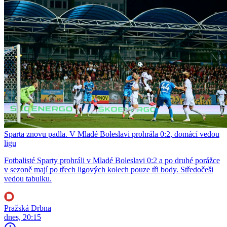
Sparta znovu padla. V Mladé Boleslavi prohrála 0:2, domácí vedou
ligu
Fotbalisté Sparty prohráli v Mladé Boleslavi 0:2 a po druhé porážce
v sezoně mají po třech ligových kolech pouze tři body. Středočeši
vedou tabulku.
Pražská Drbna
dnes, 20:15