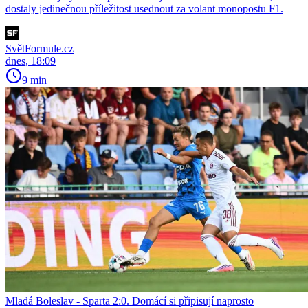
dostaly jedinečnou příležitost usednout za volant monopostu F1.
SvětFormule.cz
dnes, 18:09
9 min
Mladá Boleslav - Sparta 2:0. Domácí si připisují naprosto