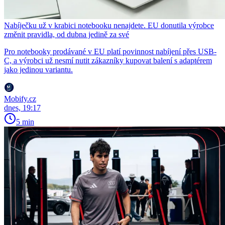
Nabíječku už v krabici notebooku nenajdete. EU donutila výrobce
změnit pravidla, od dubna jedině za své
Pro notebooky prodávané v EU platí povinnost nabíjení přes USB-
C, a výrobci už nesmí nutit zákazníky kupovat balení s adaptérem
jako jedinou variantu.
Mobify.cz
dnes, 19:17
5 min