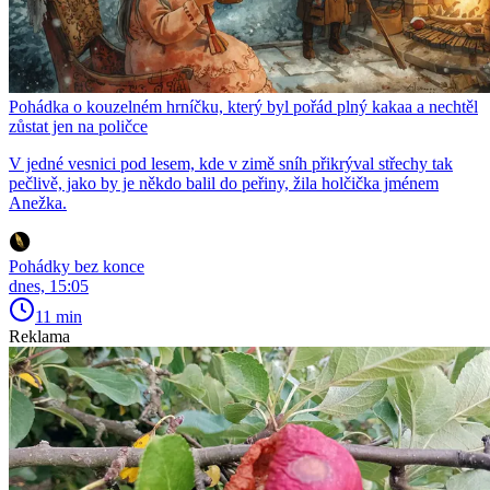
Pohádka o kouzelném hrníčku, který byl pořád plný kakaa a nechtěl
zůstat jen na poličce
V jedné vesnici pod lesem, kde v zimě sníh přikrýval střechy tak
pečlivě, jako by je někdo balil do peřiny, žila holčička jménem
Anežka.
Pohádky bez konce
dnes, 15:05
11 min
Reklama