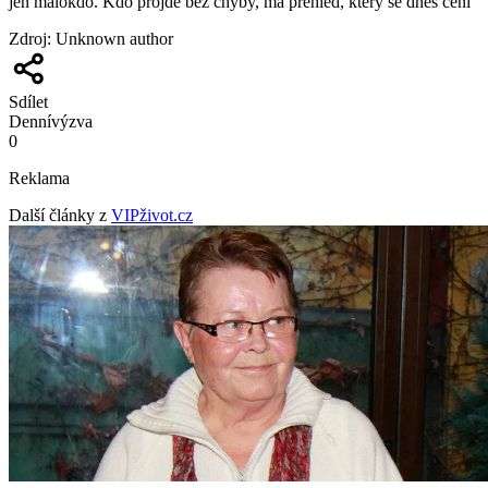
jen málokdo. Kdo projde bez chyby, má přehled, který se dnes cení
Zdroj
:
Unknown author
Sdílet
Denní
výzva
0
Reklama
Další články z
VIPživot.cz