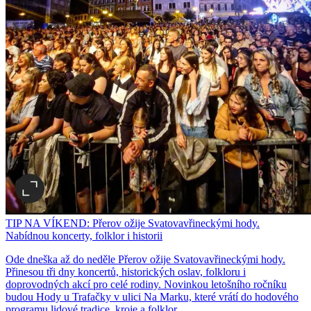
TIP NA VÍKEND: Přerov ožije Svatovavřineckými hody.
Nabídnou koncerty, folklor i historii
Ode dneška až do neděle Přerov ožije Svatovavřineckými hody.
Přinesou tři dny koncertů, historických oslav, folkloru i
doprovodných akcí pro celé rodiny. Novinkou letošního ročníku
budou Hody u Trafačky v ulici Na Marku, které vrátí do hodového
programu lidové tradice, kroje a folklor.