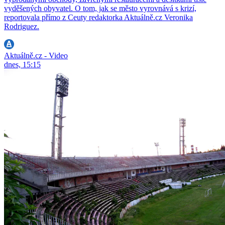
vyděšených obyvatel. O tom, jak se město vyrovnává s krizí,
reportovala přímo z Ceuty redaktorka Aktuálně.cz Veronika
Rodriguez.
Aktuálně.cz - Video
dnes, 15:15