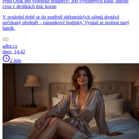
Prim Orlík pro vojenské potápěče: 300 vyrobených kusů, dnešní
cena v desítkách tisíc korun
V poslední době se do popředí sběratelských zájmů dostává
nečekaný předmět – náramkové hodinky. Vyplatí se probrat starý
šatník.
adbz.cz
dnes, 14:42
2 min