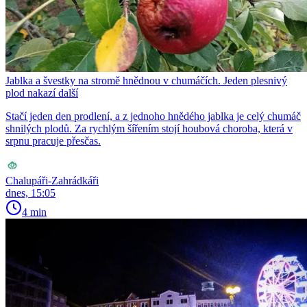
Jablka a švestky na stromě hnědnou v chumáčích. Jeden plesnivý
plod nakazí další
Stačí jeden den prodlení, a z jednoho hnědého jablka je celý chumáč
shnilých plodů. Za rychlým šířením stojí houbová choroba, která v
srpnu pracuje přesčas.
Chalupáři-Zahrádkáři
dnes, 15:05
4 min