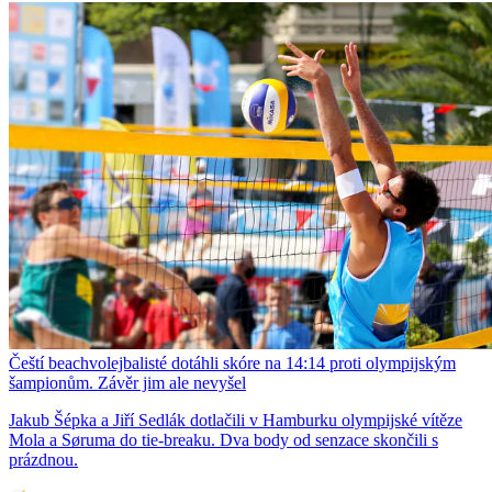
Čeští beachvolejbalisté dotáhli skóre na 14:14 proti olympijským
šampionům. Závěr jim ale nevyšel
Jakub Šépka a Jiří Sedlák dotlačili v Hamburku olympijské vítěze
Mola a Søruma do tie-breaku. Dva body od senzace skončili s
prázdnou.