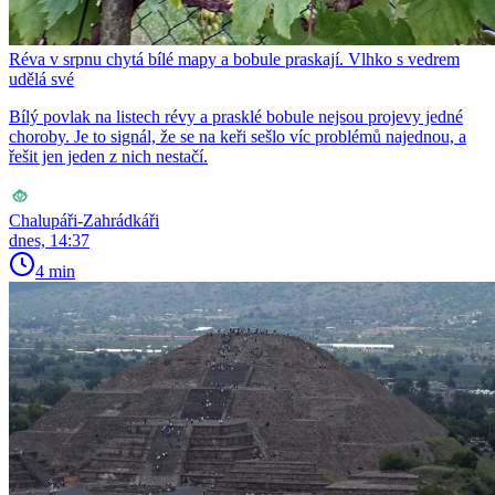
Réva v srpnu chytá bílé mapy a bobule praskají. Vlhko s vedrem
udělá své
Bílý povlak na listech révy a prasklé bobule nejsou projevy jedné
choroby. Je to signál, že se na keři sešlo víc problémů najednou, a
řešit jen jeden z nich nestačí.
Chalupáři-Zahrádkáři
dnes, 14:37
4 min