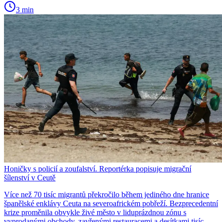
3 min
Honičky s policií a zoufalství. Reportérka popisuje migrační
šílenství v Ceutě
Více než 70 tisíc migrantů překročilo během jediného dne hranice
španělské enklávy Ceuta na severoafrickém pobřeží. Bezprecedentní
krize proměnila obvykle živé město v liduprázdnou zónu s
vyprodanými obchody, zavřenými restauracemi a desítkami tisíc