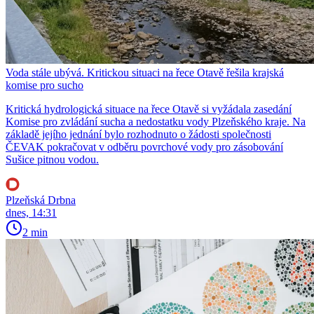
Voda stále ubývá. Kritickou situaci na řece Otavě řešila krajská
komise pro sucho
Kritická hydrologická situace na řece Otavě si vyžádala zasedání
Komise pro zvládání sucha a nedostatku vody Plzeňského kraje. Na
základě jejího jednání bylo rozhodnuto o žádosti společnosti
ČEVAK pokračovat v odběru povrchové vody pro zásobování
Sušice pitnou vodou.
Plzeňská Drbna
dnes, 14:31
2 min