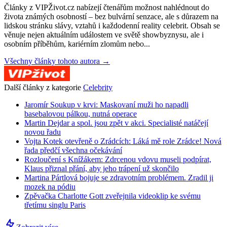
Články z VIPŽivot.cz nabízejí čtenářům možnost nahlédnout do
života známých osobností – bez bulvární senzace, ale s důrazem na
lidskou stránku slávy, vztahů i každodenní reality celebrit. Obsah se
věnuje nejen aktuálním událostem ve světě showbyznysu, ale i
osobním příběhům, kariérním zlomům nebo...
Všechny články tohoto autora →
Další články z kategorie
Celebrity
Jaromír Soukup v krvi: Maskovaní muži ho napadli
basebalovou pálkou, nutná operace
Martin Dejdar a spol. jsou zpět v akci. Specialisté natáčejí
novou řadu
Vojta Kotek otevřeně o Zrádcích: Láká mě role Zrádce! Nová
řada předčí všechna očekávání
Rozloučení s Knížákem: Zdrcenou vdovu museli podpírat,
Klaus přiznal přání, aby jeho trápení už skončilo
Martina Pártlová bojuje se zdravotním problémem. Zradil ji
mozek na pódiu
Zpěvačka Charlotte Gott zveřejnila videoklip ke svému
třetímu singlu Paris