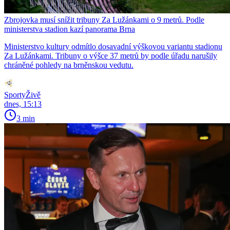
Zbrojovka musí snížit tribuny Za Lužánkami o 9 metrů. Podle
ministerstva stadion kazí panorama Brna
Ministerstvo kultury odmítlo dosavadní výškovou variantu stadionu
Za Lužánkami. Tribuny o výšce 37 metrů by podle úřadu narušily
chráněné pohledy na brněnskou vedutu.
SportyŽivě
dnes, 15:13
3 min