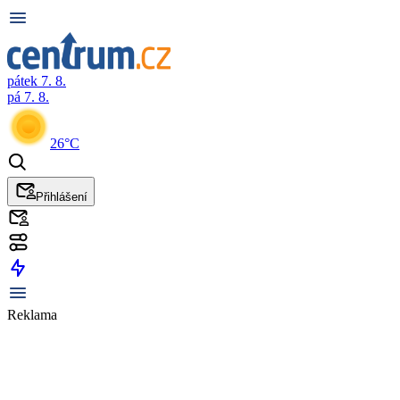
pátek 7. 8.
pá 7. 8.
26°C
Přihlášení
Reklama