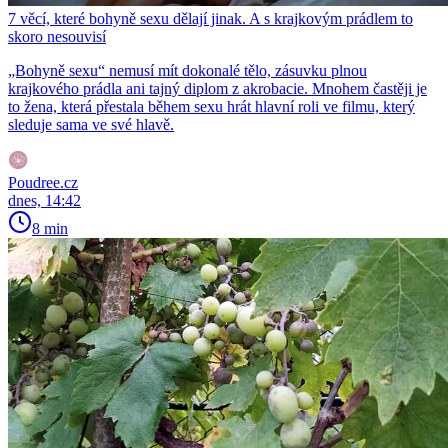
7 věcí, které bohyně sexu dělají jinak. A s krajkovým prádlem to
skoro nesouvisí
„Bohyně sexu“ nemusí mít dokonalé tělo, zásuvku plnou
krajkového prádla ani tajný diplom z akrobacie. Mnohem častěji je
to žena, která přestala během sexu hrát hlavní roli ve filmu, který
sleduje sama ve své hlavě.
Poudree.cz
dnes, 14:42
8 min