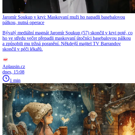
Jaromír Soukup v krvi: Maskovaní muži ho napadli basebalovou
pálkou, nutná operace
Bývalý mediální magnát Jaromír Soukup (57) skončil v krvi poté, co
ho ve středu večer přepadli maskovaní útočníci basebalovou pálkou
a způsobili mu tržná poranění. Někdejší majitel TV Barrandov
skončil v péči lékařů.
Aplausin.cz
dnes, 15:08
1 min