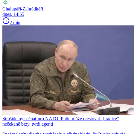
Chalupáři-Zahrádkáři
dnes, 14:55
2 min
Strašidelný scénář pro NATO. Putin může otestovat „hranice“
nečekaně brzy, tvrdí agenti