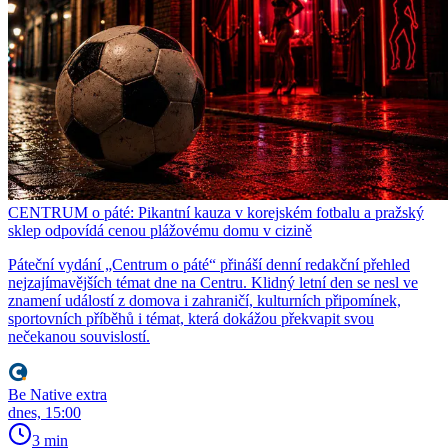
CENTRUM o páté: Pikantní kauza v korejském fotbalu a pražský
sklep odpovídá cenou plážovému domu v cizině
Páteční vydání „Centrum o páté“ přináší denní redakční přehled
nejzajímavějších témat dne na Centru. Klidný letní den se nesl ve
znamení událostí z domova i zahraničí, kulturních připomínek,
sportovních příběhů i témat, která dokážou překvapit svou
nečekanou souvislostí.
Be Native extra
dnes, 15:00
3 min