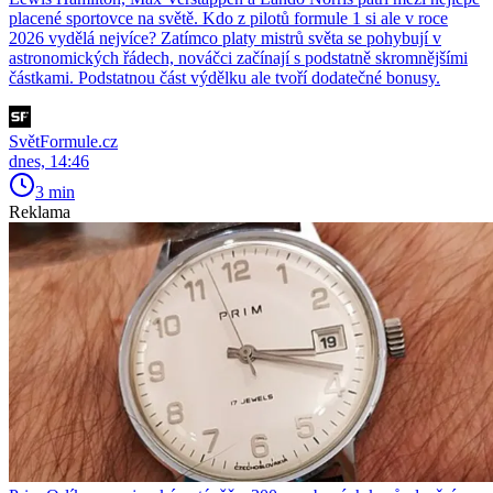
placené sportovce na světě. Kdo z pilotů formule 1 si ale v roce
2026 vydělá nejvíce? Zatímco platy mistrů světa se pohybují v
astronomických řádech, nováčci začínají s podstatně skromnějšími
částkami. Podstatnou část výdělku ale tvoří dodatečné bonusy.
SvětFormule.cz
dnes, 14:46
3 min
Reklama