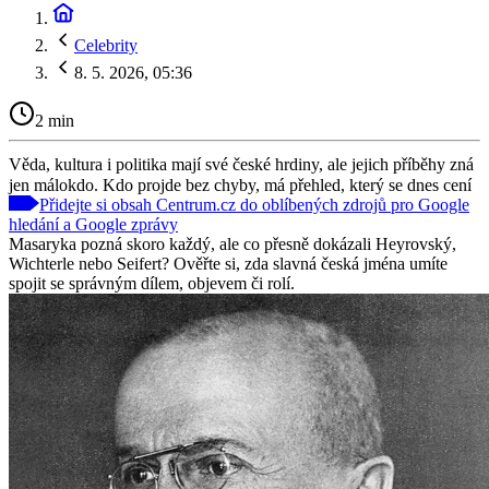
Celebrity
8. 5. 2026, 05:36
2 min
Věda, kultura i politika mají své české hrdiny, ale jejich příběhy zná
jen málokdo. Kdo projde bez chyby, má přehled, který se dnes cení
Přidejte si obsah Centrum.cz do oblíbených zdrojů pro Google
hledání a Google zprávy
Masaryka pozná skoro každý, ale co přesně dokázali Heyrovský,
Wichterle nebo Seifert? Ověřte si, zda slavná česká jména umíte
spojit se správným dílem, objevem či rolí.