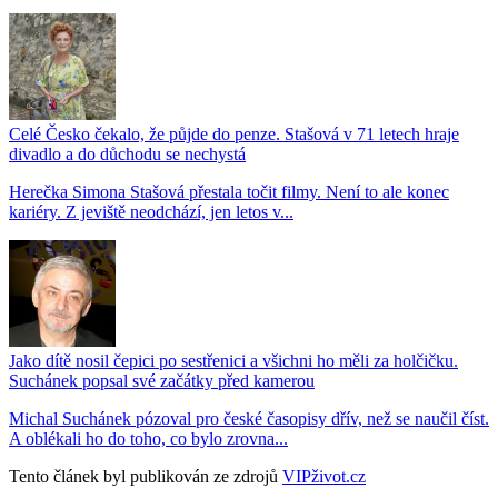
Celé Česko čekalo, že půjde do penze. Stašová v 71 letech hraje
divadlo a do důchodu se nechystá
Herečka Simona Stašová přestala točit filmy. Není to ale konec
kariéry. Z jeviště neodchází, jen letos v...
Jako dítě nosil čepici po sestřenici a všichni ho měli za holčičku.
Suchánek popsal své začátky před kamerou
Michal Suchánek pózoval pro české časopisy dřív, než se naučil číst.
A oblékali ho do toho, co bylo zrovna...
Tento článek byl publikován ze zdrojů
VIPživot.cz