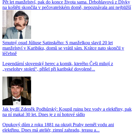
Pět let manželství, pak do konce života sama. Drbohlavová z Dívky
na koštěti skončila v pečovatelském domě, nepoznávala ani nejbližší
Smutný osud Júliuse Satinského: S manželkou slavil 20 let
manželství v Karibiku, domů se vrátil sám. Krátce nato skončil v
léčebně
Legendární slovenský herec a komik, kterého Češi milují z
„veselohry století“, přišel při karibské dovolené...
Jak bydlí Zdeněk Podhůrský: Koupil ruinu bez vody a elektřiny, pak
na ní makal 30 let. Dnes je z ní hotové sídlo
Opukový dům z roku 1881 na okraji Prahy neměl vodu ani
elektřinu. Dnes má ateliér, zimní zahradu, terasu a...