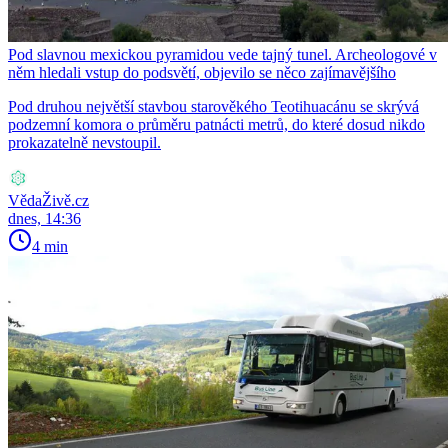
Pod slavnou mexickou pyramidou vede tajný tunel. Archeologové v
něm hledali vstup do podsvětí, objevilo se něco zajímavějšího
Pod druhou největší stavbou starověkého Teotihuacánu se skrývá
podzemní komora o průměru patnácti metrů, do které dosud nikdo
prokazatelně nevstoupil.
VědaŽivě.cz
dnes, 14:36
4 min