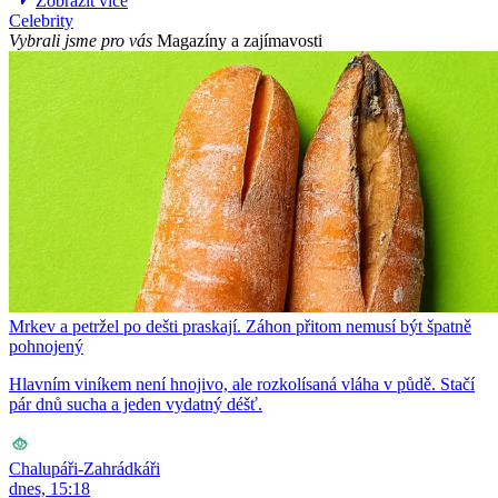
Zobrazit více
Celebrity
Vybrali jsme pro vás
Magazíny a zajímavosti
Mrkev a petržel po dešti praskají. Záhon přitom nemusí být špatně
pohnojený
Hlavním viníkem není hnojivo, ale rozkolísaná vláha v půdě. Stačí
pár dnů sucha a jeden vydatný déšť.
Chalupáři-Zahrádkáři
dnes, 15:18