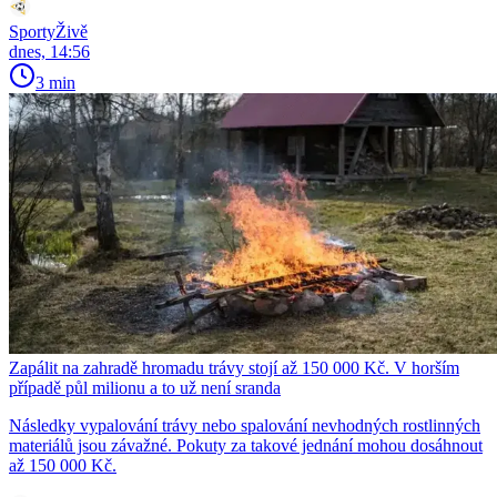
SportyŽivě
dnes, 14:56
3 min
Zapálit na zahradě hromadu trávy stojí až 150 000 Kč. V horším
případě půl milionu a to už není sranda
Následky vypalování trávy nebo spalování nevhodných rostlinných
materiálů jsou závažné. Pokuty za takové jednání mohou dosáhnout
až 150 000 Kč.