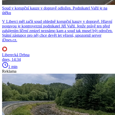
Soud v korupční kauze v dopravě odložen. Podnikatel Vařil je na
útěku
V Liberci měl začít soud ohledně korupční kauzy v dopravě. Hlavní
postavou je kontroverzní podnikatel Jiří Vařil. Jenže právě ten před
zahájením líčení zmizel neznámo kam a soud tak musel být odročen.
Státní zástupce pro něj chce devět let vězení, upozornil server
iDnes.cz.
Liberecká Drbna
dnes, 14:34
1 min
Reklama