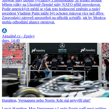
Spojené státy dlouho vycházely z předpokladu, že Rusko nebude
během války na Ukrajině členské státy NATO příliš provokovat.
Podle amerických médií se však toto hodnocení změnilo a ruský
prezident Vladimir Putin může být ochoten riskovat více než dříve.
Zpravodajci zároveň upozorňují na několik scénářů, jak by Moskva
mohla odhodlání aliance otestovat.
Aktuálně.cz - Zprávy
dnes, 14:49
Hamilton, Verstappen nebo Norris: Kdo má nejvyšší plat?
Lewis Hamilton, Max Verstappen a Lando Norris patří mezi nejlépe