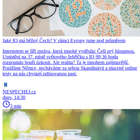
Jaké IQ má běžný Čech? V rámci Evropy jsme pod průměrem
Internetem se šíří zpráva, která mnohé vyděsila: Češi prý hloupnou.
Umístění na 37. místě světového žebříčku s IQ 99,36 bodu
rozpoutalo bouři úzkosti. Ale realita? Ta je mnohem zajímavější.
Porážíme Němce, necháváme za sebou Skandinávii a placené online
testy na nás chystají rafinovanou past.
NESPECHEJ.cz
dnes, 14:30
3 min