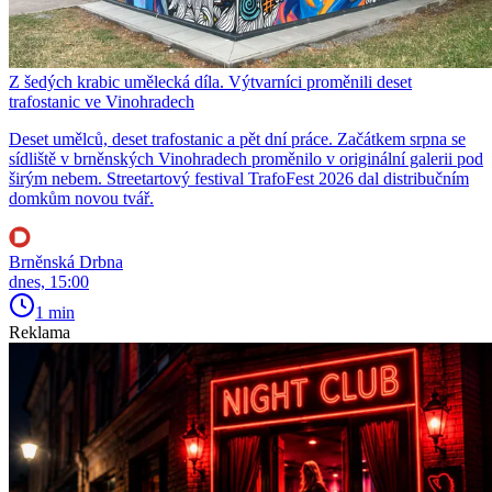
Z šedých krabic umělecká díla. Výtvarníci proměnili deset
trafostanic ve Vinohradech
Deset umělců, deset trafostanic a pět dní práce. Začátkem srpna se
sídliště v brněnských Vinohradech proměnilo v originální galerii pod
širým nebem. Streetartový festival TrafoFest 2026 dal distribučním
domkům novou tvář.
Brněnská Drbna
dnes, 15:00
1 min
Reklama