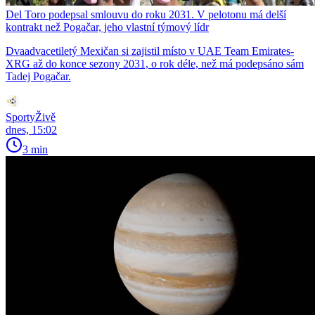
Del Toro podepsal smlouvu do roku 2031. V pelotonu má delší
kontrakt než Pogačar, jeho vlastní týmový lídr
Dvaadvacetiletý Mexičan si zajistil místo v UAE Team Emirates-
XRG až do konce sezony 2031, o rok déle, než má podepsáno sám
Tadej Pogačar.
SportyŽivě
dnes, 15:02
3 min