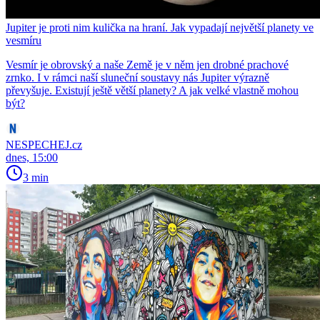
Jupiter je proti nim kulička na hraní. Jak vypadají největší planety ve
vesmíru
Vesmír je obrovský a naše Země je v něm jen drobné prachové
zrnko. I v rámci naší sluneční soustavy nás Jupiter výrazně
převyšuje. Existují ještě větší planety? A jak velké vlastně mohou
být?
NESPECHEJ.cz
dnes, 15:00
3 min