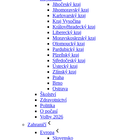
Jihočeský kraj
Jihomoravský kraj
Karlovarský kraj
Kraj Vysočina
Králověhradecký kraj
Liberecký kraj
Moravskoslezský kraj
Olomoucký kraj
Pardubický kraj
Plzeňský kraj
Středočeský kraj
Ústecký kraj
Zlínský kraj
Praha
Brno
Ostrava
Školství
Zdravotnictví
Politika
O počasí
Volby 2026
Zahraničí
Evropa
Slovensko