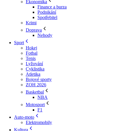
Ekonomika
Finance a burza
Podnikání
Spotřebitel
Krimi
Doprava
Nehody
Sport
Hokej
Fotbal
Tenis
Lyžování
Cyklistika
Atletika
Bojové sporty
ZOH 2026
Basketbal
NBA
Motosport
F1
Auto-moto
Elektromobily
Kultura