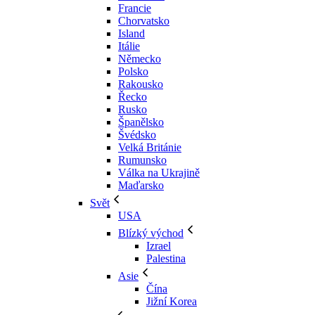
Francie
Chorvatsko
Island
Itálie
Německo
Polsko
Rakousko
Řecko
Rusko
Španělsko
Švédsko
Velká Británie
Rumunsko
Válka na Ukrajině
Maďarsko
Svět
USA
Blízký východ
Izrael
Palestina
Asie
Čína
Jižní Korea