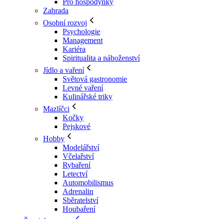
Pro hospodyňky
Zahrada
Osobní rozvoj
Psychologie
Management
Kariéra
Spiritualita a náboženství
Jídlo a vaření
Světová gastronomie
Levné vaření
Kulinářské triky
Mazlíčci
Kočky
Pejskové
Hobby
Modelářství
Včelařství
Rybaření
Letectví
Automobilismus
Adrenalin
Sběratelství
Houbaření