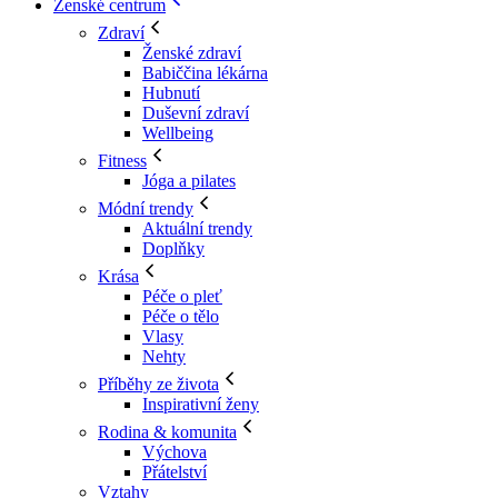
Ženské centrum
Zdraví
Ženské zdraví
Babiččina lékárna
Hubnutí
Duševní zdraví
Wellbeing
Fitness
Jóga a pilates
Módní trendy
Aktuální trendy
Doplňky
Krása
Péče o pleť
Péče o tělo
Vlasy
Nehty
Příběhy ze života
Inspirativní ženy
Rodina & komunita
Výchova
Přátelství
Vztahy