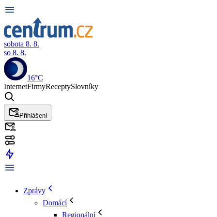
sobota 8. 8.
so 8. 8.
16°C
Internet
Firmy
Recepty
Slovníky
Přihlášení
Zprávy
Domácí
Regionální