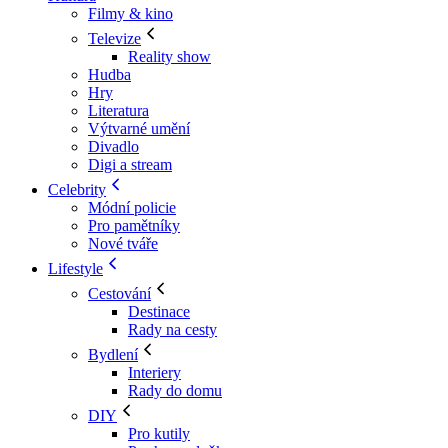
Filmy & kino
Televize
Reality show
Hudba
Hry
Literatura
Výtvarné umění
Divadlo
Digi a stream
Celebrity
Módní policie
Pro pamětníky
Nové tváře
Lifestyle
Cestování
Destinace
Rady na cesty
Bydlení
Interiery
Rady do domu
DIY
Pro kutily