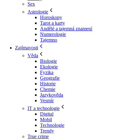
Sex
Astrologie
Horoskopy
Tarot a karty
Andělé a tajemná znamení
Numerologie
Tajemno
Zajímavosti
Věda
Biologie
Ekologie
Fyzika
Geografie
Historie
Chemie
Jazykověda
Vesmír
IT a technologie
Digital
Mobil
Technologie
Trendy
True crime