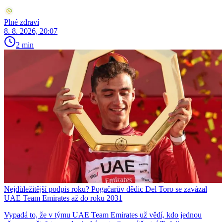
Plné zdraví
8. 8. 2026, 20:07
2 min
Nejdůležitější podpis roku? Pogačarův dědic Del Toro se zavázal
UAE Team Emirates až do roku 2031
Vypadá to, že v týmu UAE Team Emirates už vědí, kdo jednou