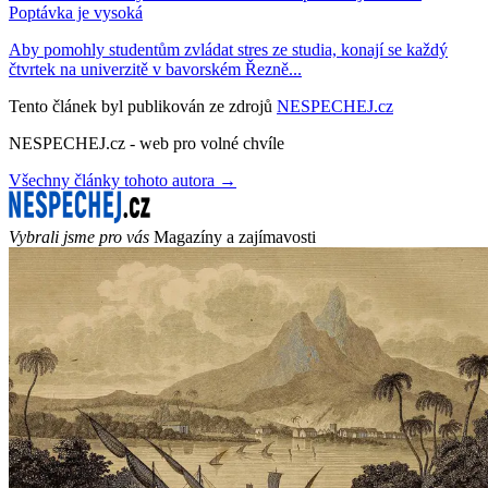
Poptávka je vysoká
Aby pomohly studentům zvládat stres ze studia, konají se každý
čtvrtek na univerzitě v bavorském Řezně...
Tento článek byl publikován ze zdrojů
NESPECHEJ.cz
NESPECHEJ.cz - web pro volné chvíle
Všechny články tohoto autora →
Vybrali jsme pro vás
Magazíny a zajímavosti