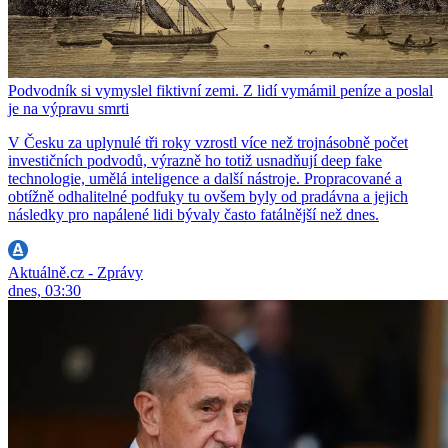
Podvodník si vymyslel fiktivní zemi. Z lidí vymámil peníze a poslal
je na výpravu smrti
V Česku za uplynulé tři roky vzrostl více než trojnásobně počet
investičních podvodů, výrazně ho totiž usnadňují deep fake
technologie, umělá inteligence a další nástroje. Propracované a
obtížně odhalitelné podfuky tu ovšem byly od pradávna a jejich
následky pro napálené lidi bývaly často fatálnější než dnes.
Aktuálně.cz - Zprávy
dnes, 03:30