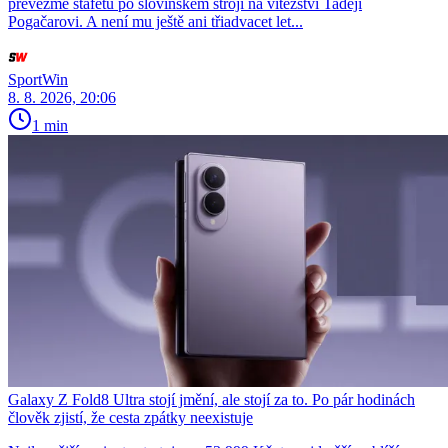
převezme štafetu po slovinském stroji na vítězství Tadeji
Pogačarovi. A není mu ještě ani třiadvacet let...
SportWin
8. 8. 2026, 20:06
1 min
Galaxy Z Fold8 Ultra stojí jmění, ale stojí za to. Po pár hodinách
člověk zjistí, že cesta zpátky neexistuje