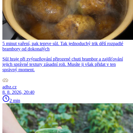
5 minut vaření, pak teprve sůl. Tak jednoduchý trik dělí rozpadlé
brambory od dokonalých
Sůl hraje při zvýrazňování přirozené chuti brambor a zajišťování
jejich správné textury zásadní roli. Musíte ji však přidat v ten
správný moment.
adbz.cz
8. 8. 2026, 20:40
2 min