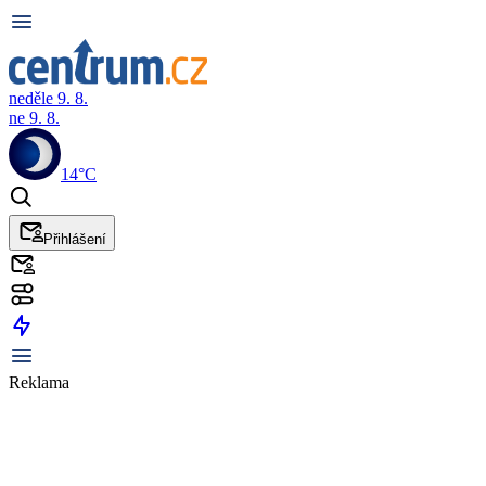
neděle 9. 8.
ne 9. 8.
14°C
Přihlášení
Reklama