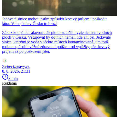
Jedovaté sinice mohou psům způsobit krvavý průjem i poškodit
játra. Víme, kde v Česku to hrozí
Zákaz koupání. Takovou nálepkou označili hygienici osm vodních
ploch v Česku. Vstupovat by do nich neměli lidé ani psi. Jedovaté
sinice, kterými je voda v těchto místech kontaminovaná, jim totiž
mohou způsobit vážné zdravotní potíže – od vyrážky přes krvavý
průjem až po poškození jater.
Zvirecizpravy.cz
8. 8. 2026, 21:31
3 min
Reklama