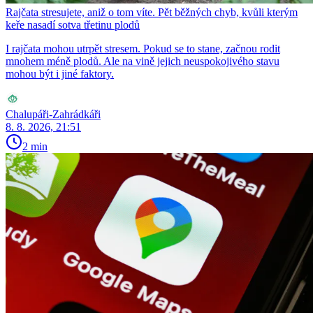
Rajčata stresujete, aniž o tom víte. Pět běžných chyb, kvůli kterým
keře nasadí sotva třetinu plodů
I rajčata mohou utrpět stresem. Pokud se to stane, začnou rodit
mnohem méně plodů. Ale na vině jejich neuspokojivého stavu
mohou být i jiné faktory.
Chalupáři-Zahrádkáři
8. 8. 2026, 21:51
2 min