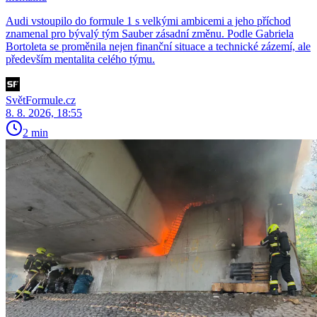
Audi vstoupilo do formule 1 s velkými ambicemi a jeho příchod
znamenal pro bývalý tým Sauber zásadní změnu. Podle Gabriela
Bortoleta se proměnila nejen finanční situace a technické zázemí, ale
především mentalita celého týmu.
SvětFormule.cz
8. 8. 2026, 18:55
2 min