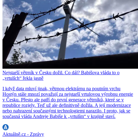
Nejstarší větrník v Česku dožil. Co dál? Babišova vláda to o
„vrtulích“ řekla jasně
I když data mluví jinak, větrnou elektrárnu na poutním vrchu
Hostýn stále mnozí považují za nejstarší vrtulovou výrobnu energie
v Česku. Přesto ale patří do první generace větrníků, které se v
republice rozjely. Teď už ale definitivně dožila. A její modernizace
nebo nahrazení současnými technologiemi narazilo. I proto, jak se
současná vláda Andreje Babiše k „vrtulím“ v krajině staví.
Aktuálně.cz - Zprávy