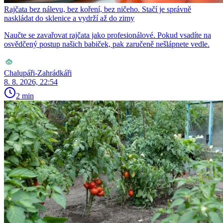
Rajčata bez nálevu, bez koření, bez ničeho. Stačí je správně
naskládat do sklenice a vydrží až do zimy
Naučte se zavařovat rajčata jako profesionálové. Pokud vsadíte na
osvědčený postup našich babiček, pak zaručeně nešlápnete vedle.
Chalupáři-Zahrádkáři
8. 8. 2026, 22:54
2 min