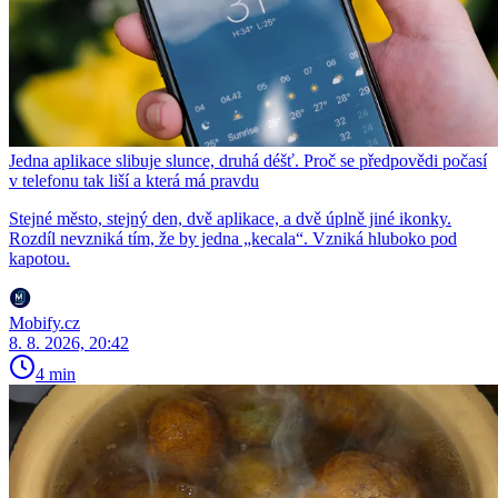
Jedna aplikace slibuje slunce, druhá déšť. Proč se předpovědi počasí
v telefonu tak liší a která má pravdu
Stejné město, stejný den, dvě aplikace, a dvě úplně jiné ikonky.
Rozdíl nevzniká tím, že by jedna „kecala“. Vzniká hluboko pod
kapotou.
Mobify.cz
8. 8. 2026, 20:42
4 min