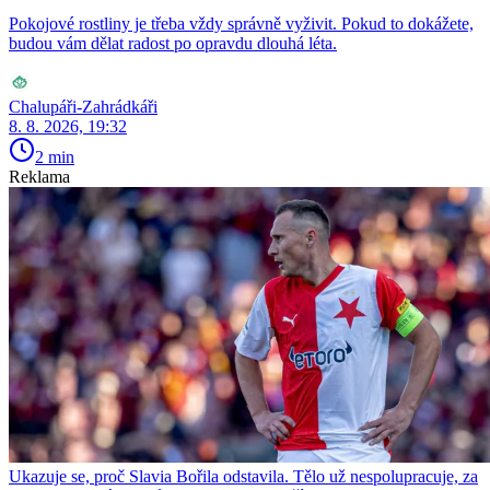
Pokojové rostliny je třeba vždy správně vyživit. Pokud to dokážete,
budou vám dělat radost po opravdu dlouhá léta.
Chalupáři-Zahrádkáři
8. 8. 2026, 19:32
2 min
Reklama
Ukazuje se, proč Slavia Bořila odstavila. Tělo už nespolupracuje, za