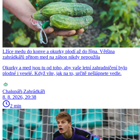
Lžíce medu do konve a okurky plodí až do října. Většina
zahrádkářů přitom med na záhon nikdy nepoužila
Okurky a med jsou tu od toho, aby vaše letní zahradničení bylo
plodné i veselé. Když víte, jak na to, určitě nešlápnete vedle.
Chalupáři-Zahrádkáři
8. 8. 2026, 20:38
2 min