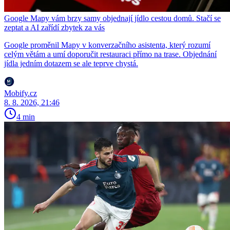
Google Mapy vám brzy samy objednají jídlo cestou domů. Stačí se
zeptat a AI zařídí zbytek za vás
Google proměnil Mapy v konverzačního asistenta, který rozumí
celým větám a umí doporučit restauraci přímo na trase. Objednání
jídla jedním dotazem se ale teprve chystá.
Mobify.cz
8. 8. 2026, 21:46
4 min