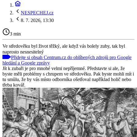
NESPECHEJ.cz
8. 7. 2026, 13:30
3 min
Ve středověku byl život těžký, ale když vás bolely zuby, tak byl
naprosto nesnesitelný
Přidejte si obsah Centrum.cz do oblíbených zdrojů pro Google
hledání a Google zprávy
Jít k zubaři je pro mnohé velmi nepříjemné. Představte si ale, že
byste měli problémy s chrupem ve středověku. Pak byste mohli mít i
tu smůlu, že by vás místo odborníka ošetřoval například holič nebo
třeba kovář.