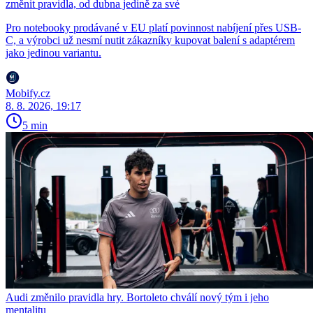
změnit pravidla, od dubna jedině za své
Pro notebooky prodávané v EU platí povinnost nabíjení přes USB-
C, a výrobci už nesmí nutit zákazníky kupovat balení s adaptérem
jako jedinou variantu.
Mobify.cz
8. 8. 2026, 19:17
5 min
Audi změnilo pravidla hry. Bortoleto chválí nový tým i jeho
mentalitu