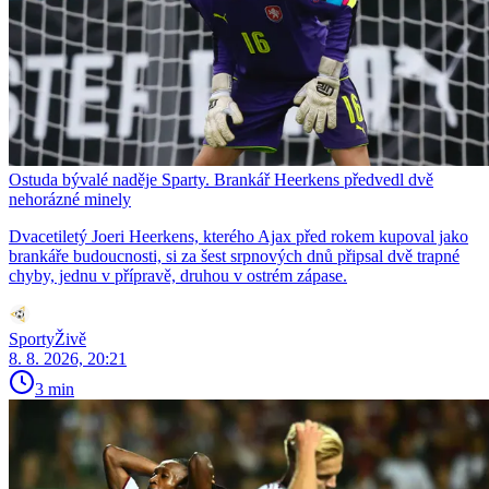
Ostuda bývalé naděje Sparty. Brankář Heerkens předvedl dvě
nehorázné minely
Dvacetiletý Joeri Heerkens, kterého Ajax před rokem kupoval jako
brankáře budoucnosti, si za šest srpnových dnů připsal dvě trapné
chyby, jednu v přípravě, druhou v ostrém zápase.
SportyŽivě
8. 8. 2026, 20:21
3 min