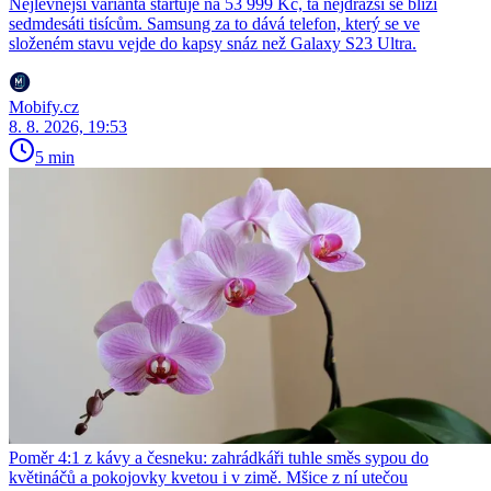
Nejlevnější varianta startuje na 53 999 Kč, ta nejdražší se blíží
sedmdesáti tisícům. Samsung za to dává telefon, který se ve
složeném stavu vejde do kapsy snáz než Galaxy S23 Ultra.
Mobify.cz
8. 8. 2026, 19:53
5 min
Poměr 4:1 z kávy a česneku: zahrádkáři tuhle směs sypou do
květináčů a pokojovky kvetou i v zimě. Mšice z ní utečou