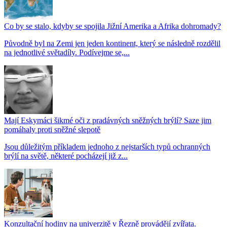
Co by se stalo, kdyby se spojila Jižní Amerika a Afrika dohromady?
Původně byl na Zemi jen jeden kontinent, který se následně rozdělil
na jednotlivé světadíly. Podívejme se,...
Mají Eskymáci šikmé oči z pradávných sněžných brýlí? Saze jim
pomáhaly proti sněžné slepotě
Jsou důležitým příkladem jednoho z nejstarších typů ochranných
brýlí na světě, některé pocházejí již z...
Konzultační hodiny na univerzitě v Řezně provádějí zvířata.