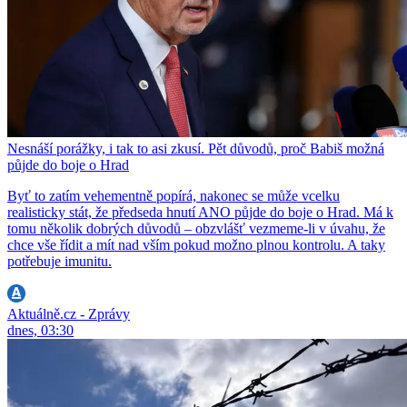
Nesnáší porážky, i tak to asi zkusí. Pět důvodů, proč Babiš možná
půjde do boje o Hrad
Byť to zatím vehementně popírá, nakonec se může vcelku
realisticky stát, že předseda hnutí ANO půjde do boje o Hrad. Má k
tomu několik dobrých důvodů – obzvlášť vezmeme-li v úvahu, že
chce vše řídit a mít nad vším pokud možno plnou kontrolu. A taky
potřebuje imunitu.
Aktuálně.cz - Zprávy
dnes, 03:30