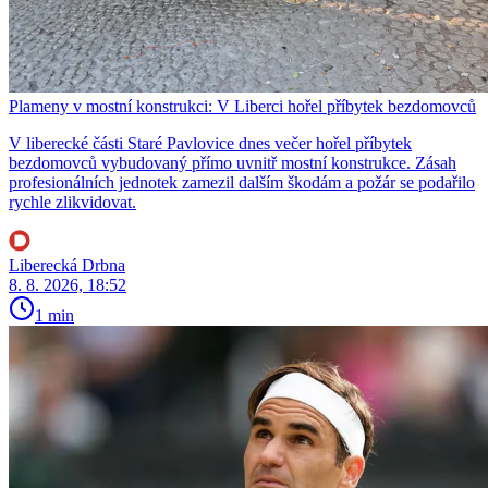
Plameny v mostní konstrukci: V Liberci hořel příbytek bezdomovců
V liberecké části Staré Pavlovice dnes večer hořel příbytek
bezdomovců vybudovaný přímo uvnitř mostní konstrukce. Zásah
profesionálních jednotek zamezil dalším škodám a požár se podařilo
rychle zlikvidovat.
Liberecká Drbna
8. 8. 2026, 18:52
1 min