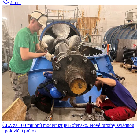
2 min
ČEZ za 100 milionů modernizuje Kořensko. Nové turbíny zvládnou
i poloviční průtok