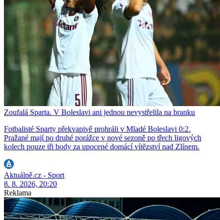
Zoufalá Sparta. V Boleslavi ani jednou nevystřelila na branku
Fotbalisté Sparty překvapivě prohráli v Mladé Boleslavi 0:2.
Pražané mají po druhé porážce v nové sezoně po třech ligových
kolech pouze tři body za upocené domácí vítězství nad Zlínem.
Aktuálně.cz - Sport
8. 8. 2026, 20:20
Reklama