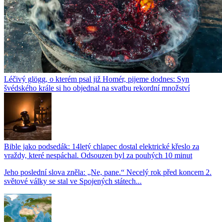
Léčivý glögg, o kterém psal již Homér, pijeme dodnes: Syn
švédského krále si ho objednal na svatbu rekordní množství
Bible jako podsedák: 14letý chlapec dostal elektrické křeslo za
vraždy, které nespáchal. Odsouzen byl za pouhých 10 minut
Jeho poslední slova zněla: „Ne, pane.“ Necelý rok před koncem 2.
světové války se stal ve Spojených státech...