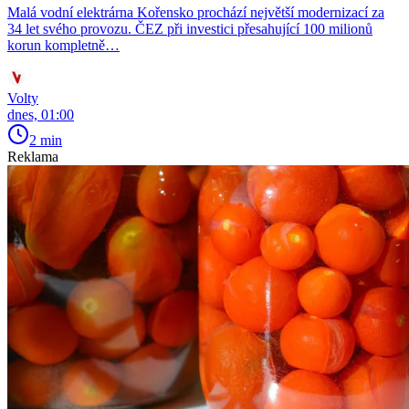
Malá vodní elektrárna Kořensko prochází největší modernizací za
34 let svého provozu. ČEZ při investici přesahující 100 milionů
korun kompletně…
Volty
dnes, 01:00
2 min
Reklama