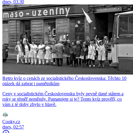
dnes, 03:30
Retro kvíz o cenách ze socialistického Československa: Těchto 10
otázek dá zabrat i pamětníkům
Ceny v socialistickém Československu byly pevně dané státem a
roky se téměř neměnily. Pamatujete si je? Tento kvíz prověří, co
vám z té doby zbylo v hlavě.
Cooky.cz
dnes, 02:57