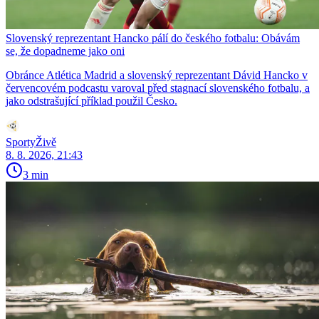
Slovenský reprezentant Hancko pálí do českého fotbalu: Obávám
se, že dopadneme jako oni
Obránce Atlética Madrid a slovenský reprezentant Dávid Hancko v
červencovém podcastu varoval před stagnací slovenského fotbalu, a
jako odstrašující příklad použil Česko.
SportyŽivě
8. 8. 2026, 21:43
3 min