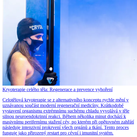
Kryoterapie celého těla: Regenerace a prevence vyhoření
Celotělová kryoterapie se z alternativního konceptu rychle mění v
uznávanou součást moderní regenerační medicíny. Krátkodobé
vystavení organismu extrémnímu suchému chladu vyvolává v těle
silnou neuroendokrinní reakci. Během několika minut dochází k
masivnímu perifernímu stažení cév, po kterém při opětovném zahřátí
následuje intenzivní prokrvení všech orgánů a tkání. Tento proces
funguje jako přirozený restart pro cévní i imunitní systém.