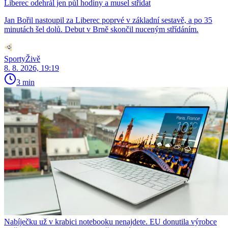
Liberec odehrál jen půl hodiny a musel střídat
Jan Bořil nastoupil za Liberec poprvé v základní sestavě, a po 35
minutách šel dolů. Debut v Brně skončil nuceným střídáním.
SportyŽivě
8. 8. 2026, 19:19
3 min
Nabíječku už v krabici notebooku nenajdete. EU donutila výrobce