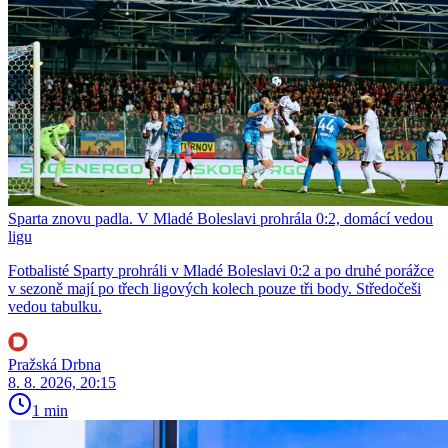
Sparta znovu padla. V Mladé Boleslavi prohrála 0:2, domácí vedou
ligu
Fotbalisté Sparty prohráli v Mladé Boleslavi 0:2 a po druhé porážce
v sezoně mají po třech ligových kolech pouze tři body. Středočeši
vedou tabulku.
Pražská Drbna
8. 8. 2026, 20:15
1 min