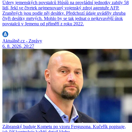
Údery jemenských povstalců Húsíů na provládní jednotky zabily 58
lidí, řekl ve čtvrtek nejmenovaný vojenský zdroj agentuře AFP.
Zraněných jsou podle něj desítky. Předchozí údaje uváděly zhruba
čtyři desítky mrtvých. Mohlo by se tak jednat o nejkrvavější útok
povstalců v Jemenu od příměří z roku 2022.
Aktuálně.cz - Zprávy
6. 8. 2026, 20:27
Zábranský buduje Kometu po vzoru Fergusona. Kučeřík popisuje,
jak šéf kontroluje každý detail klubu