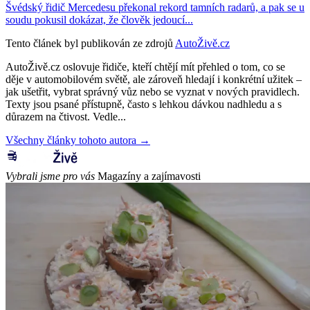
Švédský řidič Mercedesu překonal rekord tamních radarů, a pak se u
soudu pokusil dokázat, že člověk jedoucí...
Tento článek byl publikován ze zdrojů
AutoŽivě.cz
AutoŽivě.cz oslovuje řidiče, kteří chtějí mít přehled o tom, co se
děje v automobilovém světě, ale zároveň hledají i konkrétní užitek –
jak ušetřit, vybrat správný vůz nebo se vyznat v nových pravidlech.
Texty jsou psané přístupně, často s lehkou dávkou nadhledu a s
důrazem na čtivost. Vedle...
Všechny články tohoto autora →
Vybrali jsme pro vás
Magazíny a zajímavosti