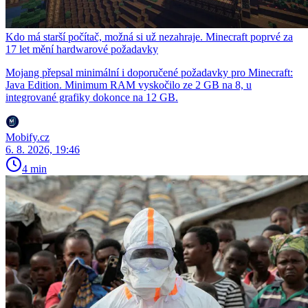
Kdo má starší počítač, možná si už nezahraje. Minecraft poprvé za
17 let mění hardwarové požadavky
Mojang přepsal minimální i doporučené požadavky pro Minecraft:
Java Edition. Minimum RAM vyskočilo ze 2 GB na 8, u
integrované grafiky dokonce na 12 GB.
Mobify.cz
6. 8. 2026, 19:46
4 min