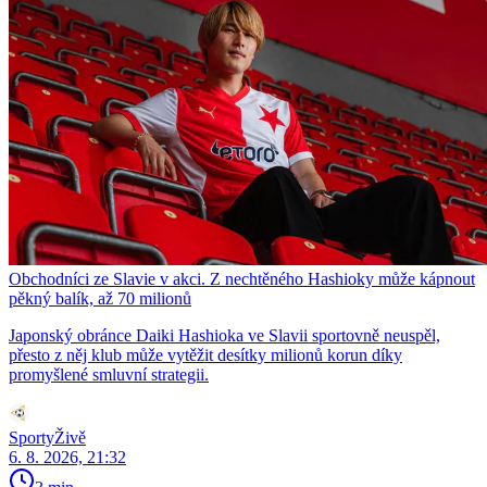
Obchodníci ze Slavie v akci. Z nechtěného Hashioky může kápnout
pěkný balík, až 70 milionů
Japonský obránce Daiki Hashioka ve Slavii sportovně neuspěl,
přesto z něj klub může vytěžit desítky milionů korun díky
promyšlené smluvní strategii.
SportyŽivě
6. 8. 2026, 21:32