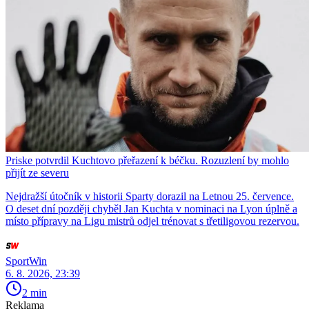
Priske potvrdil Kuchtovo přeřazení k béčku. Rozuzlení by mohlo
přijít ze severu
Nejdražší útočník v historii Sparty dorazil na Letnou 25. července.
O deset dní později chyběl Jan Kuchta v nominaci na Lyon úplně a
místo přípravy na Ligu mistrů odjel trénovat s třetiligovou rezervou.
SportWin
6. 8. 2026, 23:39
2 min
Reklama