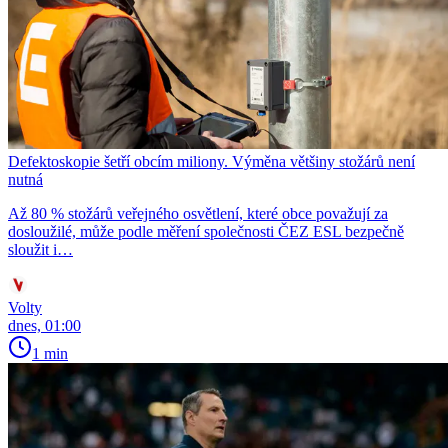
Defektoskopie šetří obcím miliony. Výměna většiny stožárů není
nutná
Až 80 % stožárů veřejného osvětlení, které obce považují za
dosloužilé, může podle měření společnosti ČEZ ESL bezpečně
sloužit i…
Volty
dnes, 01:00
1 min