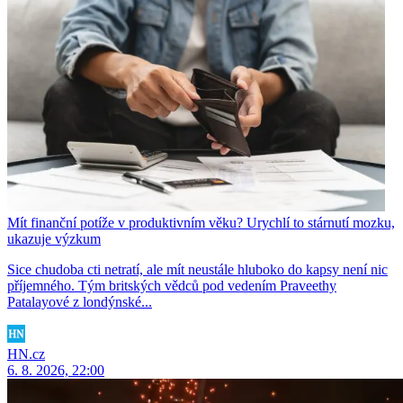
Mít finanční potíže v produktivním věku? Urychlí to stárnutí mozku,
ukazuje výzkum
Sice chudoba cti netratí, ale mít neustále hluboko do kapsy není nic
příjemného. Tým britských vědců pod vedením Praveethy
Patalayové z londýnské...
HN.cz
6. 8. 2026, 22:00