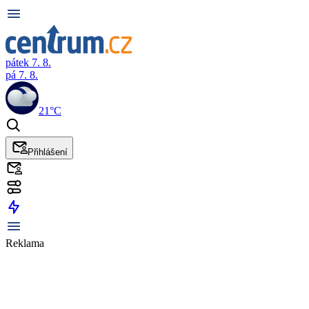
pátek 7. 8.
pá 7. 8.
21°C
Přihlášení
Reklama