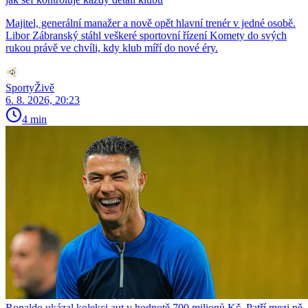
Majitel, generální manažer a nově opět hlavní trenér v jedné osobě.
Libor Zábranský stáhl veškeré sportovní řízení Komety do svých
rukou právě ve chvíli, kdy klub míří do nové éry.
SportyŽivě
6. 8. 2026, 20:23
4 min
Ronaldo ukázal kolekci aut v hodnotě 700 milionů Kč. Patří mezi ně