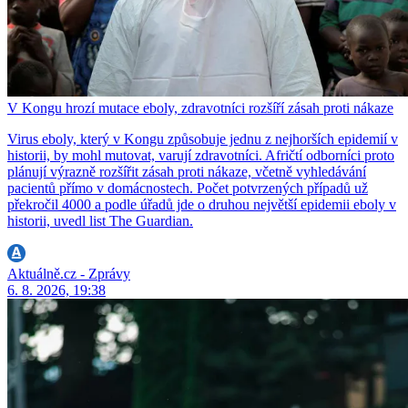
V Kongu hrozí mutace eboly, zdravotníci rozšíří zásah proti nákaze
Virus eboly, který v Kongu způsobuje jednu z nejhorších epidemií v
historii, by mohl mutovat, varují zdravotníci. Afričtí odborníci proto
plánují výrazně rozšířit zásah proti nákaze, včetně vyhledávání
pacientů přímo v domácnostech. Počet potvrzených případů už
překročil 4000 a podle úřadů jde o druhou největší epidemii eboly v
historii, uvedl list The Guardian.
Aktuálně.cz - Zprávy
6. 8. 2026, 19:38