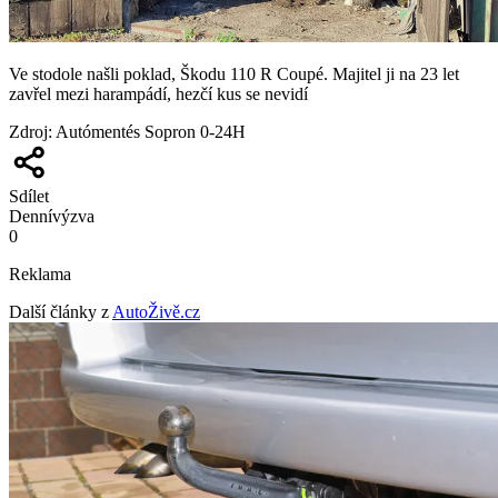
Ve stodole našli poklad, Škodu 110 R Coupé. Majitel ji na 23 let
zavřel mezi harampádí, hezčí kus se nevidí
Zdroj
:
Autómentés Sopron 0-24H
Sdílet
Denní
výzva
0
Reklama
Další články z
AutoŽivě.cz