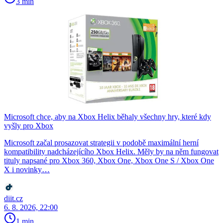
3 min
Microsoft chce, aby na Xbox Helix běhaly všechny hry, které kdy
vyšly pro Xbox
Microsoft začal prosazovat strategii v podobě maximální herní
kompatibility nadcházejícího Xbox Helix. Měly by na něm fungovat
tituly napsané pro Xbox 360, Xbox One, Xbox One S / Xbox One
X i novinky…
diit.cz
6. 8. 2026, 22:00
1 min