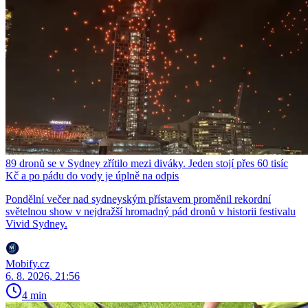
89 dronů se v Sydney zřítilo mezi diváky. Jeden stojí přes 60 tisíc
Kč a po pádu do vody je úplně na odpis
Pondělní večer nad sydneyským přístavem proměnil rekordní
světelnou show v nejdražší hromadný pád dronů v historii festivalu
Vivid Sydney.
Mobify.cz
6. 8. 2026, 21:56
4 min