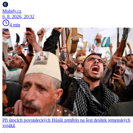
Mobify.cz
6. 8. 2026, 20:32
4 min
Při útocích povstaleckých Húsíů zemřelo na šest desítek jemenských
vojáků