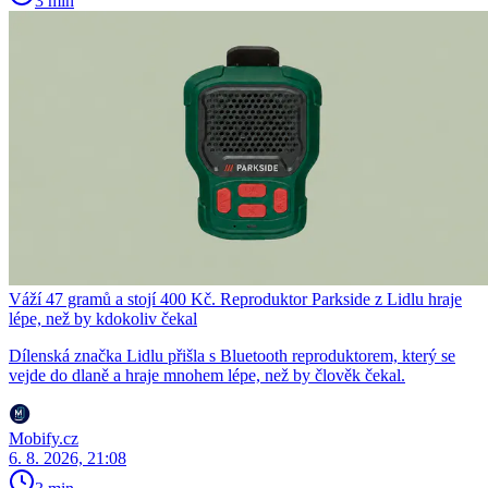
3 min
Váží 47 gramů a stojí 400 Kč. Reproduktor Parkside z Lidlu hraje
lépe, než by kdokoliv čekal
Dílenská značka Lidlu přišla s Bluetooth reproduktorem, který se
vejde do dlaně a hraje mnohem lépe, než by člověk čekal.
Mobify.cz
6. 8. 2026, 21:08