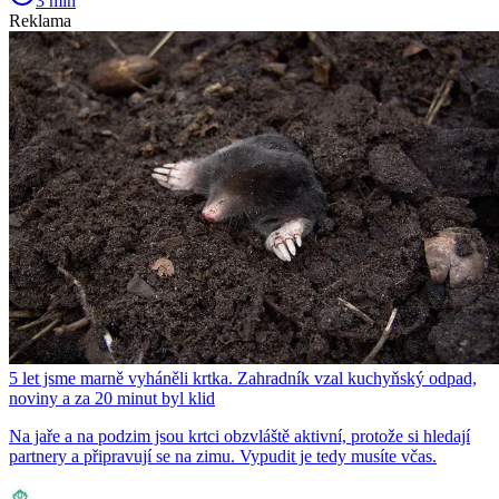
3 min
Reklama
5 let jsme marně vyháněli krtka. Zahradník vzal kuchyňský odpad,
noviny a za 20 minut byl klid
Na jaře a na podzim jsou krtci obzvláště aktivní, protože si hledají
partnery a připravují se na zimu. Vypudit je tedy musíte včas.