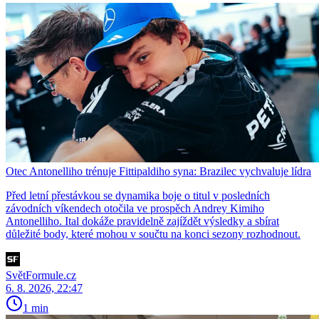
Otec Antonelliho trénuje Fittipaldiho syna: Brazilec vychvaluje lídra
Před letní přestávkou se dynamika boje o titul v posledních
závodních víkendech otočila ve prospěch Andrey Kimiho
Antonelliho. Ital dokáže pravidelně zajíždět výsledky a sbírat
důležité body, které mohou v součtu na konci sezony rozhodnout.
SvětFormule.cz
6. 8. 2026, 22:47
1 min