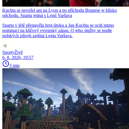
Kuchta se nevešel ani na Lyon a po příchodu Brunese je blízko
odchodu. Sparta jedná s Legií Varšava
Sparta v létě přestavěla hrot útoku a Jan Kuchta se ocitl mimo
nominaci na klíčový evropský zápas. O jeho služby se podle
polských zdrojů zajímá Legia Varšava.
SportyŽivě
6. 8. 2026, 19:57
3 min