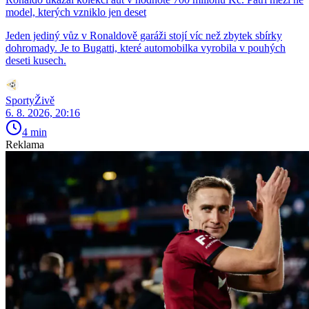
model, kterých vzniklo jen deset
Jeden jediný vůz v Ronaldově garáži stojí víc než zbytek sbírky
dohromady. Je to Bugatti, které automobilka vyrobila v pouhých
deseti kusech.
SportyŽivě
6. 8. 2026, 20:16
4 min
Reklama