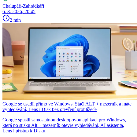
Chalupáři-Zahrádkáři
6. 8. 2026, 20:45
2 min
Google se usadil přímo ve Windows. Stačí ALT + mezerník a máte
vyhledávání, Lens i Disk bez otevření prohlížeče
Google spustil samostatnou desktopovou aplikaci pro Windows,
která po stisku Alt + mezerník otevře vyhledávání, AI asistenta,
Lens i přístup k Disku.