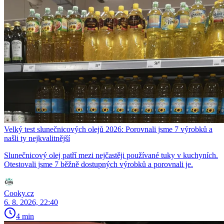
Velký test slunečnicových olejů 2026: Porovnali jsme 7 výrobků a
našli ty nejkvalitnější
Slunečnicový olej patří mezi nejčastěji používané tuky v kuchyních.
Otestovali jsme 7 běžně dostupných výrobků a porovnali je.
Cooky.cz
6. 8. 2026, 22:40
4 min