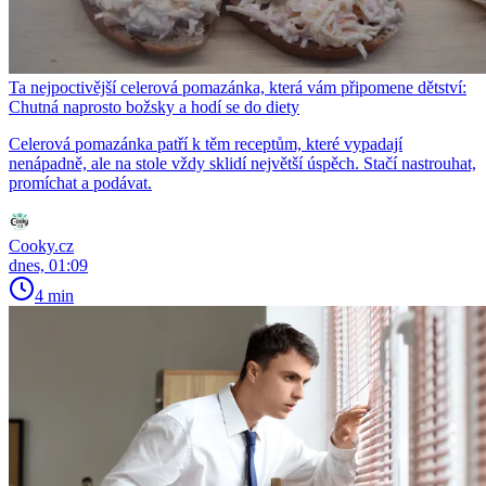
Ta nejpoctivější celerová pomazánka, která vám připomene dětství:
Chutná naprosto božsky a hodí se do diety
Celerová pomazánka patří k těm receptům, které vypadají
nenápadně, ale na stole vždy sklidí největší úspěch. Stačí nastrouhat,
promíchat a podávat.
Cooky.cz
dnes, 01:09
4 min