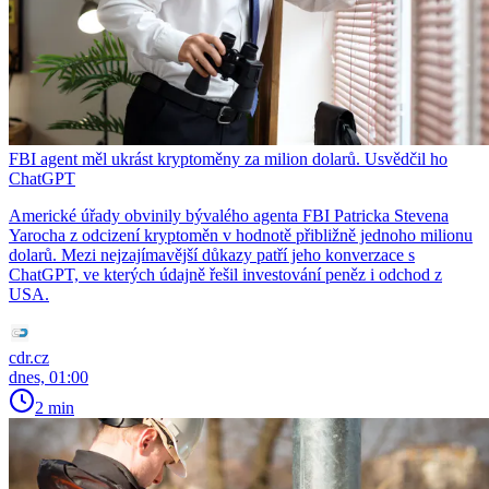
FBI agent měl ukrást kryptoměny za milion dolarů. Usvědčil ho
ChatGPT
Americké úřady obvinily bývalého agenta FBI Patricka Stevena
Yarocha z odcizení kryptoměn v hodnotě přibližně jednoho milionu
dolarů. Mezi nejzajímavější důkazy patří jeho konverzace s
ChatGPT, ve kterých údajně řešil investování peněz i odchod z
USA.
cdr.cz
dnes, 01:00
2 min