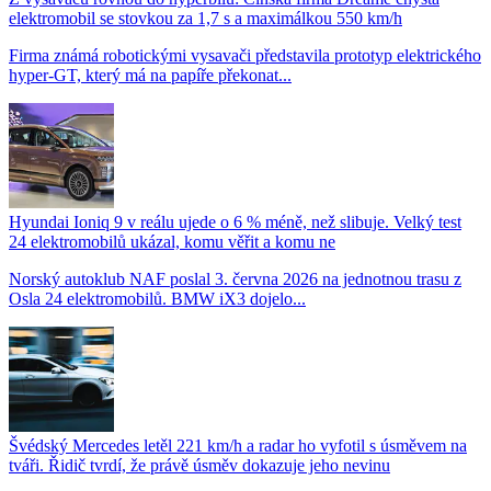
elektromobil se stovkou za 1,7 s a maximálkou 550 km/h
Firma známá robotickými vysavači představila prototyp elektrického
hyper-GT, který má na papíře překonat...
Hyundai Ioniq 9 v reálu ujede o 6 % méně, než slibuje. Velký test
24 elektromobilů ukázal, komu věřit a komu ne
Norský autoklub NAF poslal 3. června 2026 na jednotnou trasu z
Osla 24 elektromobilů. BMW iX3 dojelo...
Švédský Mercedes letěl 221 km/h a radar ho vyfotil s úsměvem na
tváři. Řidič tvrdí, že právě úsměv dokazuje jeho nevinu