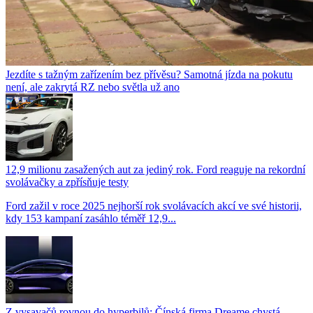
Jezdíte s tažným zařízením bez přívěsu? Samotná jízda na pokutu
není, ale zakrytá RZ nebo světla už ano
12,9 milionu zasažených aut za jediný rok. Ford reaguje na rekordní
svolávačky a zpřísňuje testy
Ford zažil v roce 2025 nejhorší rok svolávacích akcí ve své historii,
kdy 153 kampaní zasáhlo téměř 12,9...
Z vysavačů rovnou do hyperbilů: Čínská firma Dreame chystá