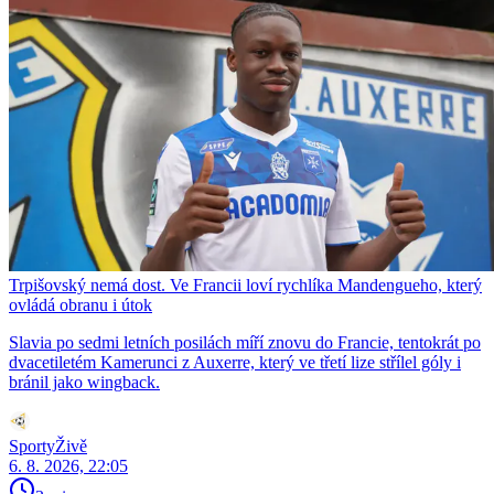
Trpišovský nemá dost. Ve Francii loví rychlíka Mandengueho, který
ovládá obranu i útok
Slavia po sedmi letních posilách míří znovu do Francie, tentokrát po
dvacetiletém Kamerunci z Auxerre, který ve třetí lize střílel góly i
bránil jako wingback.
SportyŽivě
6. 8. 2026, 22:05