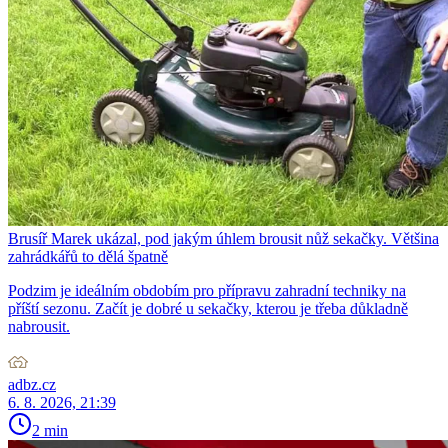
Brusíř Marek ukázal, pod jakým úhlem brousit nůž sekačky. Většina
zahrádkářů to dělá špatně
Podzim je ideálním obdobím pro přípravu zahradní techniky na
příští sezonu. Začít je dobré u sekačky, kterou je třeba důkladně
nabrousit.
adbz.cz
6. 8. 2026, 21:39
2 min