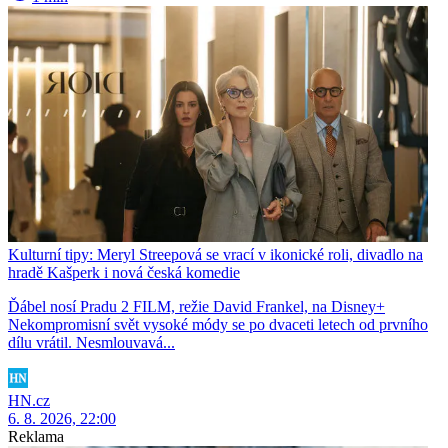
Kulturní tipy: Meryl Streepová se vrací v ikonické roli, divadlo na
hradě Kašperk i nová česká komedie
Ďábel nosí Pradu 2 FILM, režie David Frankel, na Disney+
Nekompromisní svět vysoké módy se po dvaceti letech od prvního
dílu vrátil. Nesmlouvavá...
HN.cz
6. 8. 2026, 22:00
Reklama