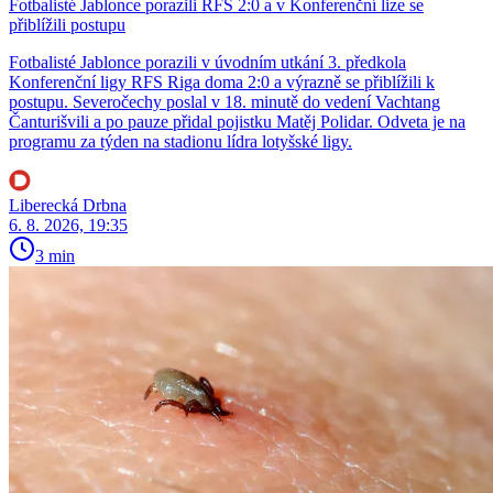
Fotbalisté Jablonce porazili RFS 2:0 a v Konferenční lize se
přiblížili postupu
Fotbalisté Jablonce porazili v úvodním utkání 3. předkola
Konferenční ligy RFS Riga doma 2:0 a výrazně se přiblížili k
postupu. Severočechy poslal v 18. minutě do vedení Vachtang
Čanturišvili a po pauze přidal pojistku Matěj Polidar. Odveta je na
programu za týden na stadionu lídra lotyšské ligy.
Liberecká Drbna
6. 8. 2026, 19:35
3 min