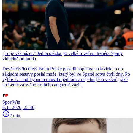
„To je váš názor." Jedna otázka po velkém večeru trenéra Sparty
viditelně popudila
Devětačtyřicetiletý Brian Priske posadil kapitána na lavičku a do
základní sestavy poslal muže, který byl ve Spartě sotva čtyři dny. Po
výhře 2:1 nad Lyonem mluvil o jednom z nejsilnějších večerů, jaké
na Letné za svého druhého angažmá zažil.
SportWin
6. 8. 2026, 23:40
2 min