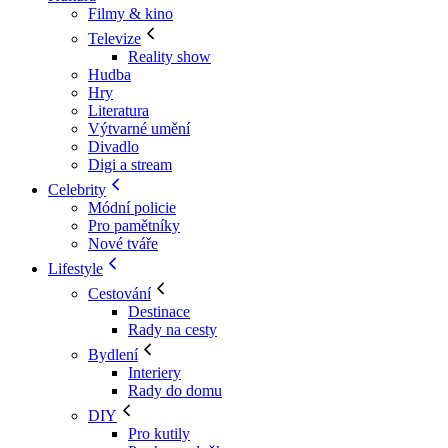
Filmy & kino
Televize
Reality show
Hudba
Hry
Literatura
Výtvarné umění
Divadlo
Digi a stream
Celebrity
Módní policie
Pro pamětníky
Nové tváře
Lifestyle
Cestování
Destinace
Rady na cesty
Bydlení
Interiery
Rady do domu
DIY
Pro kutily