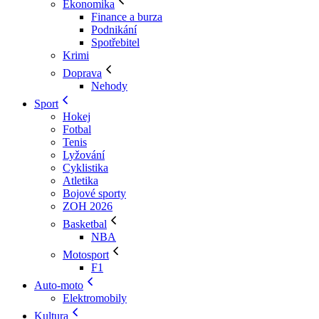
Ekonomika
Finance a burza
Podnikání
Spotřebitel
Krimi
Doprava
Nehody
Sport
Hokej
Fotbal
Tenis
Lyžování
Cyklistika
Atletika
Bojové sporty
ZOH 2026
Basketbal
NBA
Motosport
F1
Auto-moto
Elektromobily
Kultura