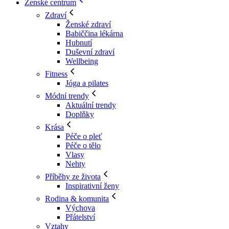
Ženské centrum
Zdraví
Ženské zdraví
Babiččina lékárna
Hubnutí
Duševní zdraví
Wellbeing
Fitness
Jóga a pilates
Módní trendy
Aktuální trendy
Doplňky
Krása
Péče o pleť
Péče o tělo
Vlasy
Nehty
Příběhy ze života
Inspirativní ženy
Rodina & komunita
Výchova
Přátelství
Vztahy