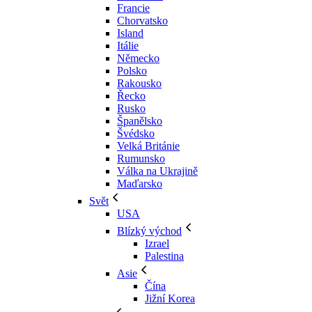
Francie
Chorvatsko
Island
Itálie
Německo
Polsko
Rakousko
Řecko
Rusko
Španělsko
Švédsko
Velká Británie
Rumunsko
Válka na Ukrajině
Maďarsko
Svět
USA
Blízký východ
Izrael
Palestina
Asie
Čína
Jižní Korea