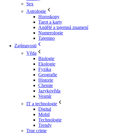
Sex
Astrologie
Horoskopy
Tarot a karty
Andělé a tajemná znamení
Numerologie
Tajemno
Zajímavosti
Věda
Biologie
Ekologie
Fyzika
Geografie
Historie
Chemie
Jazykověda
Vesmír
IT a technologie
Digital
Mobil
Technologie
Trendy
True crime