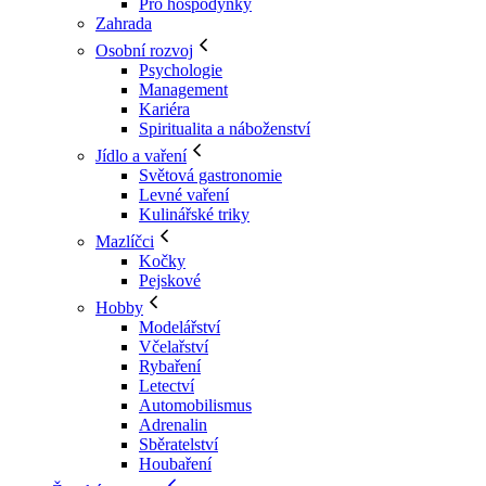
Pro hospodyňky
Zahrada
Osobní rozvoj
Psychologie
Management
Kariéra
Spiritualita a náboženství
Jídlo a vaření
Světová gastronomie
Levné vaření
Kulinářské triky
Mazlíčci
Kočky
Pejskové
Hobby
Modelářství
Včelařství
Rybaření
Letectví
Automobilismus
Adrenalin
Sběratelství
Houbaření