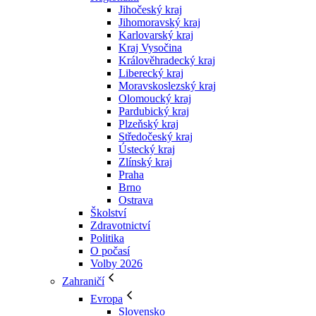
Jihočeský kraj
Jihomoravský kraj
Karlovarský kraj
Kraj Vysočina
Králověhradecký kraj
Liberecký kraj
Moravskoslezský kraj
Olomoucký kraj
Pardubický kraj
Plzeňský kraj
Středočeský kraj
Ústecký kraj
Zlínský kraj
Praha
Brno
Ostrava
Školství
Zdravotnictví
Politika
O počasí
Volby 2026
Zahraničí
Evropa
Slovensko