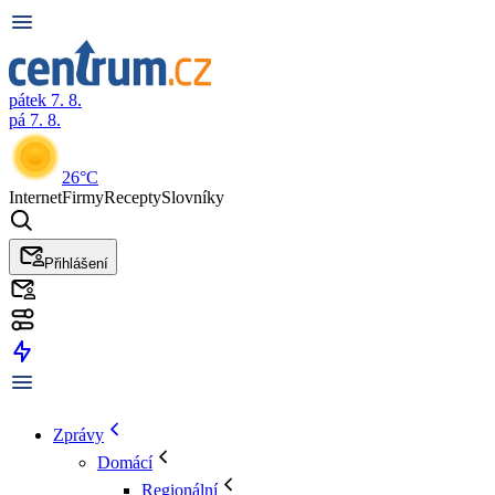
pátek 7. 8.
pá 7. 8.
26°C
Internet
Firmy
Recepty
Slovníky
Přihlášení
Zprávy
Domácí
Regionální