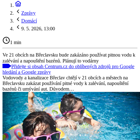
Zprávy
Domácí
9. 5. 2026, 13:00
1 min
Ve 21 obcích na Břeclavsku bude zakázáno používat pitnou vodu k
zalévání a napouštění bazénů. Plánují to vodárny
Přidejte si obsah Centrum.cz do oblíbených zdrojů pro Google
hledání a Google zprávy
Vodovody a kanalizace Břeclav chtějí v 21 obcích a městech na
Břeclavsku zakázat používání pitné vody k zalévání, napouštění
bazénů či umývání aut. Důvodem…