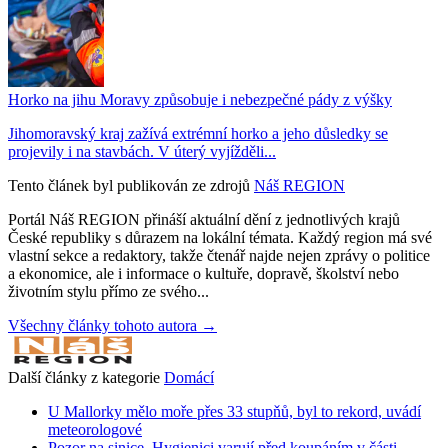
Horko na jihu Moravy způsobuje i nebezpečné pády z výšky
Jihomoravský kraj zažívá extrémní horko a jeho důsledky se
projevily i na stavbách. V úterý vyjížděli...
Tento článek byl publikován ze zdrojů
Náš REGION
Portál Náš REGION přináší aktuální dění z jednotlivých krajů
České republiky s důrazem na lokální témata. Každý region má své
vlastní sekce a redaktory, takže čtenář najde nejen zprávy o politice
a ekonomice, ale i informace o kultuře, dopravě, školství nebo
životním stylu přímo ze svého...
Všechny články tohoto autora →
Další články z kategorie
Domácí
U Mallorky mělo moře přes 33 stupňů, byl to rekord, uvádí
meteorologové
Pozor na sinice. Hygienici varují před koupáním v části