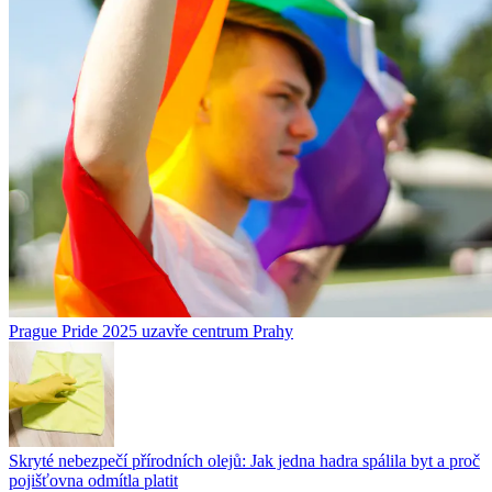
Prague Pride 2025 uzavře centrum Prahy
Skryté nebezpečí přírodních olejů: Jak jedna hadra spálila byt a proč
pojišťovna odmítla platit