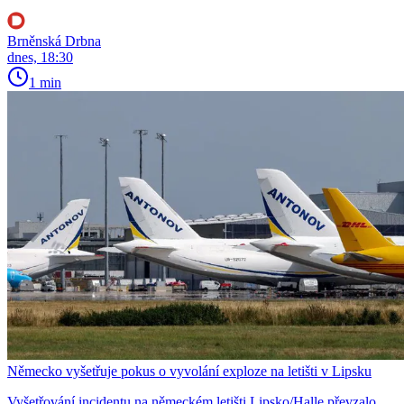
Brněnská Drbna
dnes, 18:30
1 min
Německo vyšetřuje pokus o vyvolání exploze na letišti v Lipsku
Vyšetřování incidentu na německém letišti Lipsko/Halle převzalo