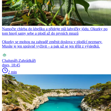
Namočte chleba do kbelíku a přidejte půl lahvičky jódu. Okurky po
tom hnojí samy sebe a plodí až do prvních mrazů
Okurky se mohou na zahradě změnit doslova v plodící nezmary.
Musíte je jen správně vyživit – a pak už se jen těšit z výsledků.
Chalupáři-Zahrádkáři
dnes, 18:45
2 min