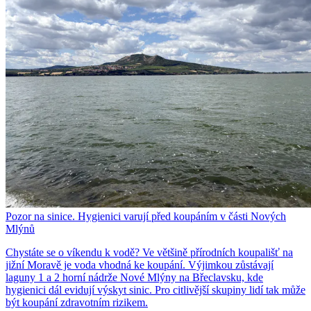
Pozor na sinice. Hygienici varují před koupáním v části Nových
Mlýnů
Chystáte se o víkendu k vodě? Ve většině přírodních koupališť na
jižní Moravě je voda vhodná ke koupání. Výjimkou zůstávají
laguny 1 a 2 horní nádrže Nové Mlýny na Břeclavsku, kde
hygienici dál evidují výskyt sinic. Pro citlivější skupiny lidí tak může
být koupání zdravotním rizikem.