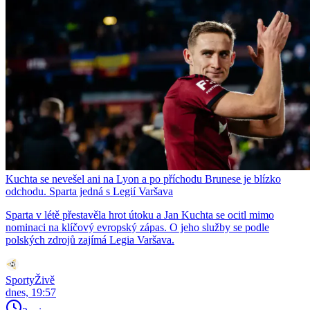
Kuchta se nevešel ani na Lyon a po příchodu Brunese je blízko
odchodu. Sparta jedná s Legií Varšava
Sparta v létě přestavěla hrot útoku a Jan Kuchta se ocitl mimo
nominaci na klíčový evropský zápas. O jeho služby se podle
polských zdrojů zajímá Legia Varšava.
SportyŽivě
dnes, 19:57