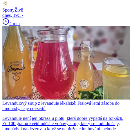
SportyŽivě
dnes, 19:17
4 min
Levandulový sirup z levandule lékařské: Fialová letní zásoba do
limonády, čaje i dezertů
Levandule není jen okrasa u plotu, která dobře vypadá na fotkách.
Ze 100 gramů květů uděláte voňavý sirup, který se hodí do čaje,
limonády i na dezerty, a když se nepřežene louhování, nebude