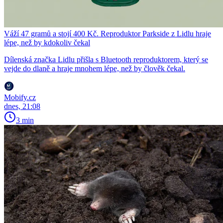
Váží 47 gramů a stojí 400 Kč. Reproduktor Parkside z Lidlu hraje
lépe, než by kdokoliv čekal
Dílenská značka Lidlu přišla s Bluetooth reproduktorem, který se
vejde do dlaně a hraje mnohem lépe, než by člověk čekal.
Mobify.cz
dnes, 21:08
3 min