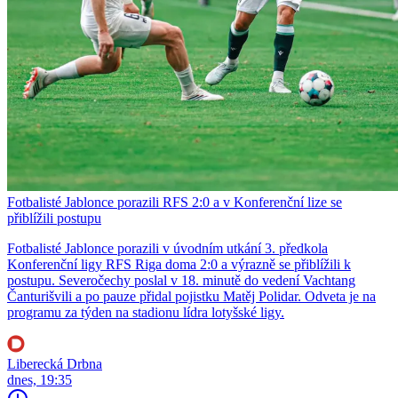
Fotbalisté Jablonce porazili RFS 2:0 a v Konferenční lize se
přiblížili postupu
Fotbalisté Jablonce porazili v úvodním utkání 3. předkola
Konferenční ligy RFS Riga doma 2:0 a výrazně se přiblížili k
postupu. Severočechy poslal v 18. minutě do vedení Vachtang
Čanturišvili a po pauze přidal pojistku Matěj Polidar. Odveta je na
programu za týden na stadionu lídra lotyšské ligy.
Liberecká Drbna
dnes, 19:35