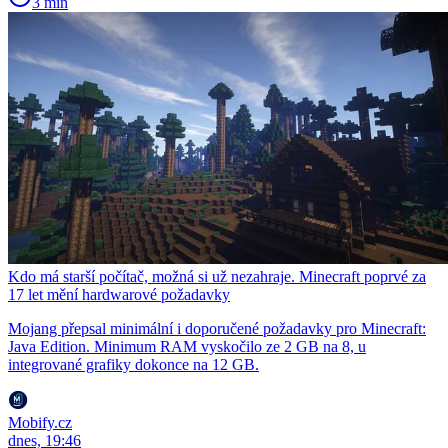
3 min
Kdo má starší počítač, možná si už nezahraje. Minecraft poprvé za
17 let mění hardwarové požadavky
Mojang přepsal minimální i doporučené požadavky pro Minecraft:
Java Edition. Minimum RAM vyskočilo ze 2 GB na 8, u
integrované grafiky dokonce na 12 GB.
Mobify.cz
dnes, 19:46