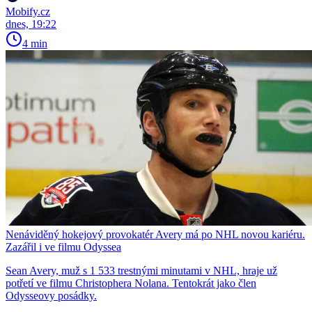
Mobify.cz
dnes, 19:22
4 min
Nenáviděný hokejový provokatér Avery má po NHL novou kariéru.
Zazářil i ve filmu Odyssea
Sean Avery, muž s 1 533 trestnými minutami v NHL, hraje už
potřetí ve filmu Christophera Nolana. Tentokrát jako člen
Odysseovy posádky.