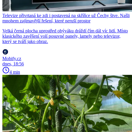
Televize přivrtaná ke zdi i postavená na skříňce už Čechy štve. Našli
mnohem zajímavější řešení, které neruší prostor
Velká černá plocha uprostřed obýváku dráždí čím dál víc lidí. Místo
klasického zavěšení volí posuvné panely, lamely nebo televizor,
který se tváří jako obraz.
Mobify.cz
dnes, 18:56
4 min