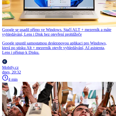
Google se usadil přímo ve Windows. Stačí ALT + mezerník a máte
vyhledávání, Lens i Disk bez otevření prohlížeče
Google spustil samostatnou desktopovou aplikaci pro Windows,
která po stisku Alt + mezerník otevře vyhledávání, AI asistenta,
Lens i přístup k Disku.
Mobify.cz
dnes, 20:32
4 min