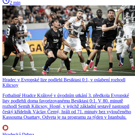
2 min
Hradec v Evropské lize podlehl Besiktasi 0:1, v oslabení rozhodl
Kilicsoy
Fotbalisté Hradce Králové v úvodním utkání 3. předkola Evropské
ligy podlehli doma favorizovanému Besiktasi 0:1. V 80. minutě
rozhodl Semih Kilicsoy. Hosté, v jejichž základní sestavě nastoupil
český křídelník Václav Černý, hráli od 71. minuty bez vyloučeného
Kassouma Ouattary. Odveta je na programu za týden v Istanbulu.
Hradecká Drbna