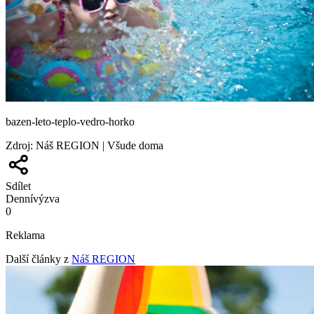
bazen-leto-teplo-vedro-horko
Zdroj
:
Náš REGION | Všude doma
Sdílet
Denní
výzva
0
Reklama
Další články z
Náš REGION