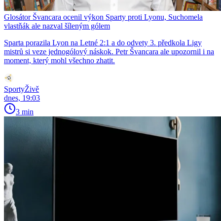
Glosátor Švancara ocenil výkon Sparty proti Lyonu, Suchomela
vlastňák ale nazval šíleným gólem
Sparta porazila Lyon na Letné 2:1 a do odvety 3. předkola Ligy
mistrů si veze jednogólový náskok. Petr Švancara ale upozornil i na
moment, který mohl všechno zhatit.
SportyŽivě
dnes, 19:03
3 min