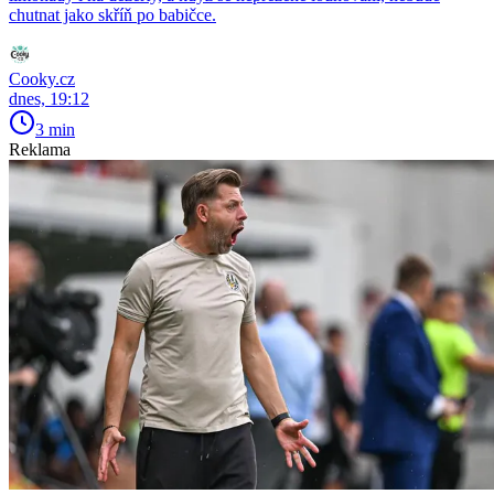
chutnat jako skříň po babičce.
Cooky.cz
dnes, 19:12
3 min
Reklama