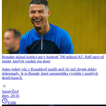
Ronaldo ukázal kolekci aut v hodnotě 700 milionů Kč. Patří mezi ně
model, kterých vzniklo jen deset
Jeden jediný vůz v Ronaldově garáži stojí víc než zbytek sbírky
dohromady. Je to Bugatti, které automobilka vyrobila v pouhých
deseti kusech.
SportyŽivě
dnes, 20:16
4 min