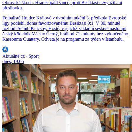
Obrovská škoda. Hradec pálil šance, proti Besiktasi nevyužil ani
přesilovku
Fotbalisté Hradce Králové v úvodním utkání 3. předkola Evropské
ligy podlehli doma favorizovanému Besiktasi 0:1. V 80. minutě
rozhodl Semih Kilicsoy. Hosté, v jejichž základní sestavě nastoupil
český křídelník Václav Černý, hráli od 71. minuty bez vyloučeného
Kassouma Ouattary. Odveta je na programu za týden v Istanbulu.
Aktuálně.cz - Sport
dnes, 19:05