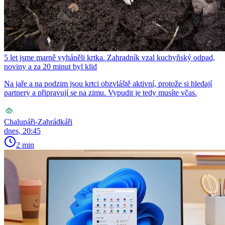
5 let jsme marně vyháněli krtka. Zahradník vzal kuchyňský odpad,
noviny a za 20 minut byl klid
Na jaře a na podzim jsou krtci obzvláště aktivní, protože si hledají
partnery a připravují se na zimu. Vypudit je tedy musíte včas.
Chalupáři-Zahrádkáři
dnes, 20:45
2 min