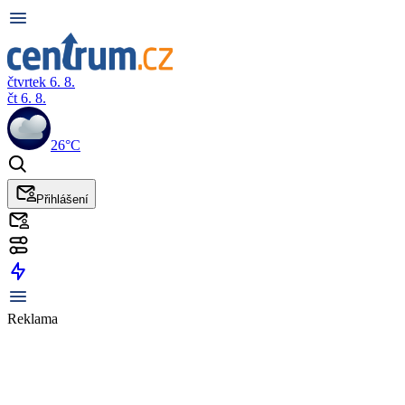
čtvrtek 6. 8.
čt 6. 8.
26°C
Přihlášení
Reklama