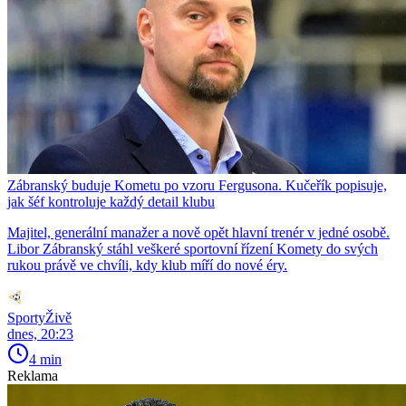
Zábranský buduje Kometu po vzoru Fergusona. Kučeřík popisuje,
jak šéf kontroluje každý detail klubu
Majitel, generální manažer a nově opět hlavní trenér v jedné osobě.
Libor Zábranský stáhl veškeré sportovní řízení Komety do svých
rukou právě ve chvíli, kdy klub míří do nové éry.
SportyŽivě
dnes, 20:23
4 min
Reklama