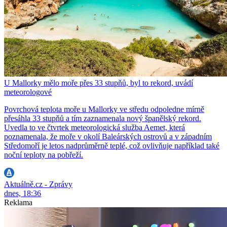
U Mallorky mělo moře přes 33 stupňů, byl to rekord, uvádí
meteorologové
Povrchová teplota moře u Mallorky ve středu odpoledne mírně
přesáhla 33 stupňů a tím zaznamenala nový španělský rekord.
Uvedla to ve čtvrtek meteorologická služba Aemet, která
poznamenala, že moře v okolí Baleárských ostrovů a v západním
Středomoří je letos nadprůměrně teplé, což ovlivňuje například také
noční teploty na pobřeží.
Aktuálně.cz - Zprávy
dnes, 18:36
Reklama