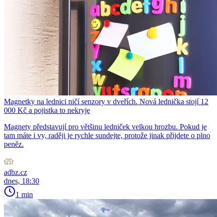
Magnetky na lednici ničí senzory v dveřích. Nová lednička stojí 12
000 Kč a pojistka to nekryje
Magnety představují pro většinu ledniček velkou hrozbu. Pokud je
tam máte i vy, raději je rychle sundejte, protože jinak přijdete o plno
peněz.
adbz.cz
dnes, 18:30
1 min