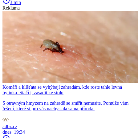
3 min
Reklama
Komáři a klíšťata se vyhýbají zahradám, kde roste tahle levná
bylinka. Stačí ji zasadit ke stolu
S otravným hmyzem na zahradě se smířit nemusíte. Pomůže vám
řešení, které si pro vás nachystala sama příroda.
adbz.cz
dnes, 19:34