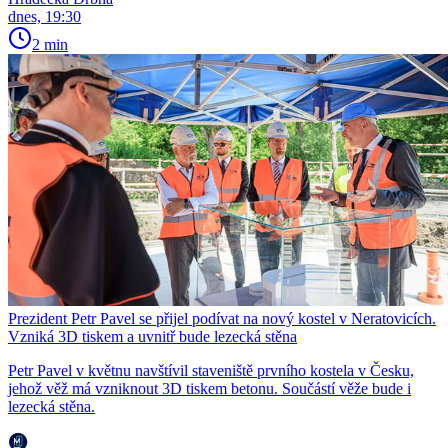
dnes, 19:30
2 min
Prezident Petr Pavel se přijel podívat na nový kostel v Neratovicích.
Vzniká 3D tiskem a uvnitř bude lezecká stěna
Petr Pavel v květnu navštívil staveniště prvního kostela v Česku,
jehož věž má vzniknout 3D tiskem betonu. Součástí věže bude i
lezecká stěna.