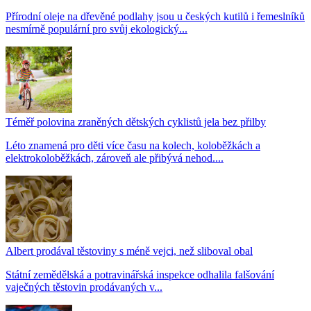
Přírodní oleje na dřevěné podlahy jsou u českých kutilů i řemeslníků
nesmírně populární pro svůj ekologický...
Téměř polovina zraněných dětských cyklistů jela bez přilby
Léto znamená pro děti více času na kolech, koloběžkách a
elektrokoloběžkách, zároveň ale přibývá nehod....
Albert prodával těstoviny s méně vejci, než sliboval obal
Státní zemědělská a potravinářská inspekce odhalila falšování
vaječných těstovin prodávaných v...