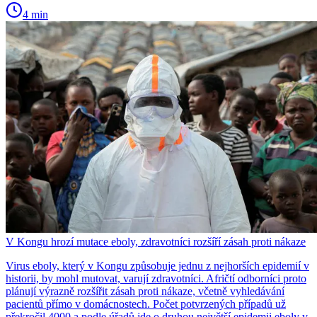
4 min
V Kongu hrozí mutace eboly, zdravotníci rozšíří zásah proti nákaze
Virus eboly, který v Kongu způsobuje jednu z nejhorších epidemií v
historii, by mohl mutovat, varují zdravotníci. Afričtí odborníci proto
plánují výrazně rozšířit zásah proti nákaze, včetně vyhledávání
pacientů přímo v domácnostech. Počet potvrzených případů už
překročil 4000 a podle úřadů jde o druhou největší epidemii eboly v