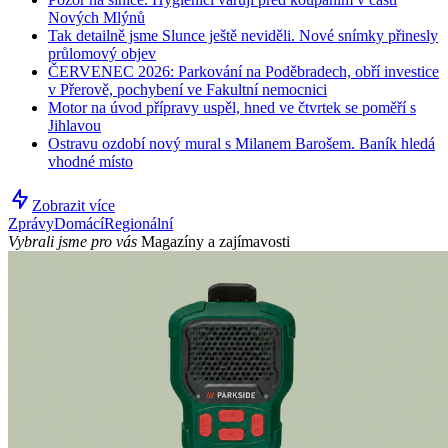
Nových Mlýnů
Tak detailně jsme Slunce ještě neviděli. Nové snímky přinesly
průlomový objev
ČERVENEC 2026: Parkování na Poděbradech, obří investice
v Přerově, pochybení ve Fakultní nemocnici
Motor na úvod přípravy uspěl, hned ve čtvrtek se poměří s
Jihlavou
Ostravu ozdobí nový mural s Milanem Barošem. Baník hledá
vhodné místo
Zobrazit více
Zprávy
Domácí
Regionální
Vybrali jsme pro vás
Magazíny a zajímavosti