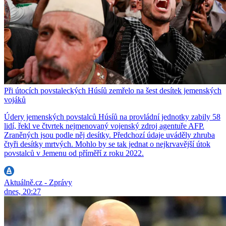
Při útocích povstaleckých Húsíů zemřelo na šest desítek jemenských
vojáků
Údery jemenských povstalců Húsíů na provládní jednotky zabily 58
lidí, řekl ve čtvrtek nejmenovaný vojenský zdroj agentuře AFP.
Zraněných jsou podle něj desítky. Předchozí údaje uváděly zhruba
čtyři desítky mrtvých. Mohlo by se tak jednat o nejkrvavější útok
povstalců v Jemenu od příměří z roku 2022.
Aktuálně.cz - Zprávy
dnes, 20:27