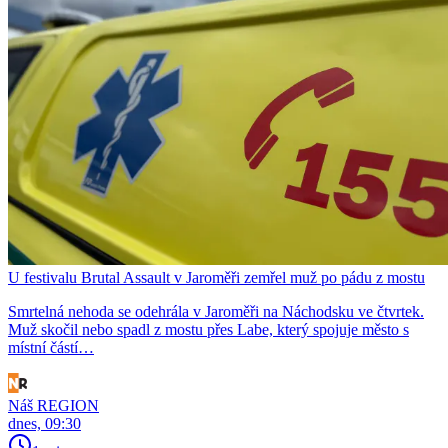
U festivalu Brutal Assault v Jaroměři zemřel muž po pádu z mostu
Smrtelná nehoda se odehrála v Jaroměři na Náchodsku ve čtvrtek.
Muž skočil nebo spadl z mostu přes Labe, který spojuje město s
místní částí…
Náš REGION
dnes, 09:30