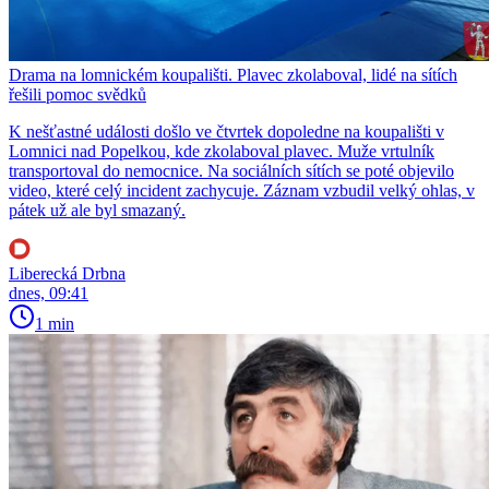
Drama na lomnickém koupališti. Plavec zkolaboval, lidé na sítích
řešili pomoc svědků
K nešťastné události došlo ve čtvrtek dopoledne na koupališti v
Lomnici nad Popelkou, kde zkolaboval plavec. Muže vrtulník
transportoval do nemocnice. Na sociálních sítích se poté objevilo
video, které celý incident zachycuje. Záznam vzbudil velký ohlas, v
pátek už ale byl smazaný.
Liberecká Drbna
dnes, 09:41
1 min