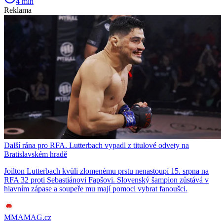
4 min
Reklama
Další rána pro RFA. Lutterbach vypadl z titulové odvety na
Bratislavském hradě
Joilton Lutterbach kvůli zlomenému prstu nenastoupí 15. srpna na
RFA 32 proti Sebastiánovi Fapšovi. Slovenský šampion zůstává v
hlavním zápase a soupeře mu mají pomoci vybrat fanoušci.
MMAMAG.cz