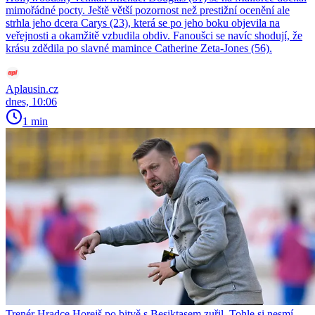
mimořádné pocty. Ještě větší pozornost než prestižní ocenění ale
strhla jeho dcera Carys (23), která se po jeho boku objevila na
veřejnosti a okamžitě vzbudila obdiv. Fanoušci se navíc shodují, že
krásu zdědila po slavné mamince Catherine Zeta-Jones (56).
Aplausin.cz
dnes, 10:06
1 min
Trenér Hradce Horejš po bitvě s Besiktasem zuřil. Tohle si nesmí