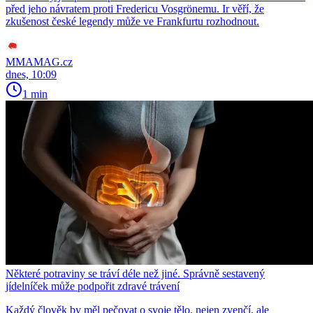
před jeho návratem proti Fredericu Vosgrönemu. Ir věří, že
zkušenost české legendy může ve Frankfurtu rozhodnout.
MMAMAG.cz
dnes, 10:09
1 min
Některé potraviny se tráví déle než jiné. Správně sestavený
jídelníček může podpořit zdravé trávení
Každý člověk by měl pečovat o svoje tělo, nejen zvenčí, ale