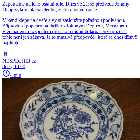
Zapomeňte na jeho ostatní role. Dnes ve 21:55 předvede Johnny
Depp výkon tak excelentní, že do rána neusnete
Víkend klepe na dveře a vy si zasloužíte pořádnou podívanou.
Připravte si popcorn na thriller s Johnnym Deppem, Morganem
Freemanem a rozpočtem přes sto milionů dolarů. Jenže pozor –
tohle není jen zábava. Je to mrazivá předpověď, která se dnes děsivě
naplňuje.
NESPECHEJ.cz
dnes, 10:00
4 min