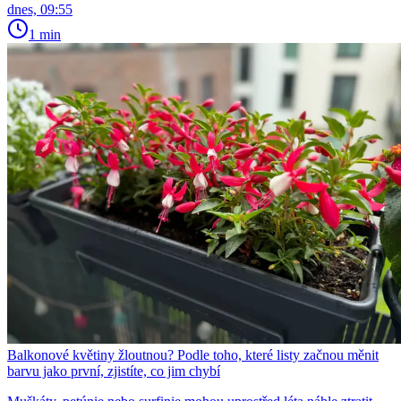
dnes, 09:55
1 min
Balkonové květiny žloutnou? Podle toho, které listy začnou měnit
barvu jako první, zjistíte, co jim chybí