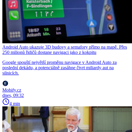
Android Auto ukazuje 3D budovy a semafory přímo na mapě. Přes
250 milionů řidičů dostane navigaci jako z kokpitu
Google spouští největší proměnu navigace v Android Auto za
poslední dekádu, a potenciálně zasáhne čtvrt miliardy aut na
silnicích.
Mobify.cz
dnes, 09:32
4 min