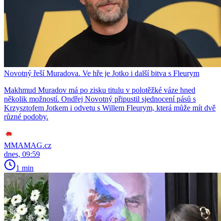
Novotný řeší Muradova. Ve hře je Jotko i další bitva s Fleurym
Makhmud Muradov má po zisku titulu v polotěžké váze hned
několik možností. Ondřej Novotný připustil sjednocení pásů s
Krzysztofem Jotkem i odvetu s Willem Fleurym, která může mít dvě
různé podoby.
MMAMAG.cz
dnes, 09:59
1 min