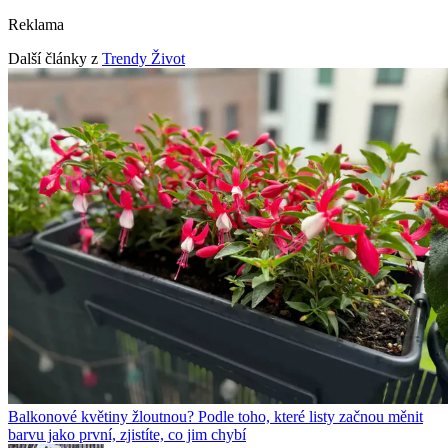
Reklama
Další články z
Trendy Život
Balkonové květiny žloutnou? Podle toho, které listy začnou měnit
barvu jako první, zjistíte, co jim chybí