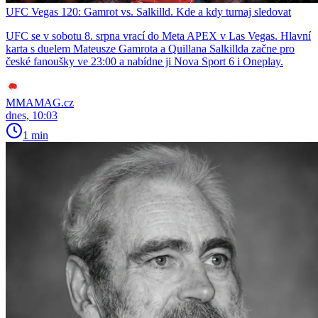
UFC Vegas 120: Gamrot vs. Salkilld. Kde a kdy turnaj sledovat
UFC se v sobotu 8. srpna vrací do Meta APEX v Las Vegas. Hlavní
karta s duelem Mateusze Gamrota a Quillana Salkillda začne pro
české fanoušky ve 23:00 a nabídne ji Nova Sport 6 i Oneplay.
MMAMAG.cz
dnes, 10:03
1 min