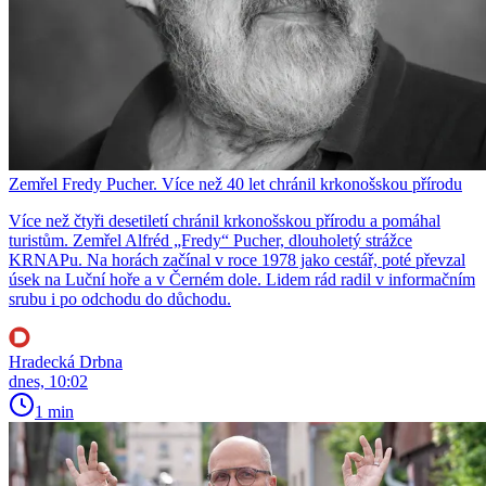
Zemřel Fredy Pucher. Více než 40 let chránil krkonošskou přírodu
Více než čtyři desetiletí chránil krkonošskou přírodu a pomáhal
turistům. Zemřel Alfréd „Fredy“ Pucher, dlouholetý strážce
KRNAPu. Na horách začínal v roce 1978 jako cestář, poté převzal
úsek na Luční hoře a v Černém dole. Lidem rád radil v informačním
srubu i po odchodu do důchodu.
Hradecká Drbna
dnes, 10:02
1 min