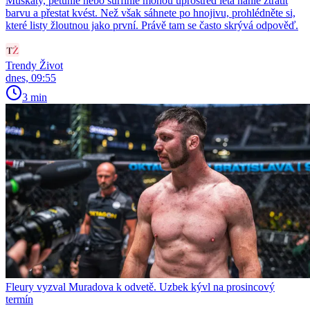
Muškáty, petúnie nebo surfinie mohou uprostřed léta náhle ztratit
barvu a přestat kvést. Než však sáhnete po hnojivu, prohlédněte si,
které listy žloutnou jako první. Právě tam se často skrývá odpověď.
Trendy Život
dnes, 09:55
3 min
Fleury vyzval Muradova k odvetě. Uzbek kývl na prosincový
termín