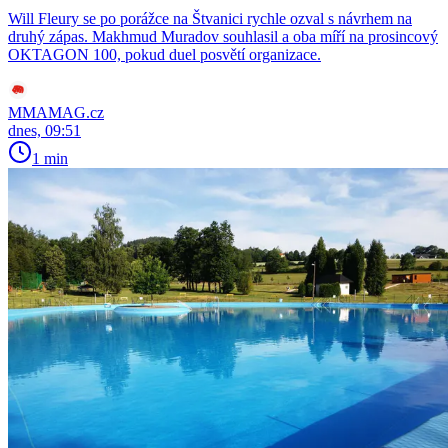
Will Fleury se po porážce na Štvanici rychle ozval s návrhem na
druhý zápas. Makhmud Muradov souhlasil a oba míří na prosincový
OKTAGON 100, pokud duel posvětí organizace.
MMAMAG.cz
dnes, 09:51
1 min