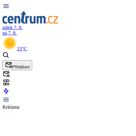
pátek 7. 8.
pá 7. 8.
23°C
Přihlášení
Reklama