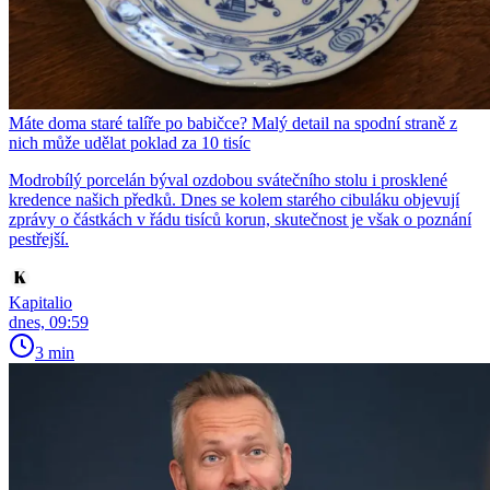
Máte doma staré talíře po babičce? Malý detail na spodní straně z
nich může udělat poklad za 10 tisíc
Modrobílý porcelán býval ozdobou svátečního stolu i prosklené
kredence našich předků. Dnes se kolem starého cibuláku objevují
zprávy o částkách v řádu tisíců korun, skutečnost je však o poznání
pestřejší.
Kapitalio
dnes, 09:59
3 min