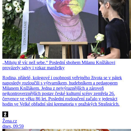
„Miluju tě víc než sebe.“ Poslední sbohem Milanu Knížákovi
provázely salvy i vzkaz manželky
Rodina, přátelé, kolegové i osobnosti veřejného života se v pátek
naposledy rozloučili s výtvarníkem, hudebníkem a pedagogem
Milanem Knížákem. Jedna z nejvýraznějších a zároveň
nejkontroverznějších postav české kulturní scény zemřela 26.
července ve věku 86 let. Poslední rozloučení začalo v jedenáct
hodin ve Velké obřadní síni krematoria v pražských Strašnicích.
Žena.cz
dnes, 09:59