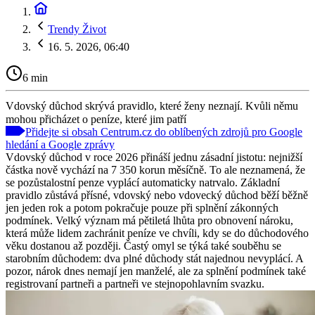
Trendy Život
16. 5. 2026, 06:40
6 min
Vdovský důchod skrývá pravidlo, které ženy neznají. Kvůli němu
mohou přicházet o peníze, které jim patří
Přidejte si obsah Centrum.cz do oblíbených zdrojů pro Google
hledání a Google zprávy
Vdovský důchod v roce 2026 přináší jednu zásadní jistotu: nejnižší
částka nově vychází na 7 350 korun měsíčně. To ale neznamená, že
se pozůstalostní penze vyplácí automaticky natrvalo. Základní
pravidlo zůstává přísné, vdovský nebo vdovecký důchod běží běžně
jen jeden rok a potom pokračuje pouze při splnění zákonných
podmínek. Velký význam má pětiletá lhůta pro obnovení nároku,
která může lidem zachránit peníze ve chvíli, kdy se do důchodového
věku dostanou až později. Častý omyl se týká také souběhu se
starobním důchodem: dva plné důchody stát najednou nevyplácí. A
pozor, nárok dnes nemají jen manželé, ale za splnění podmínek také
registrovaní partneři a partneři ve stejnopohlavním svazku.