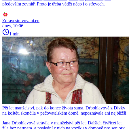
především zevnitř. Proto je třeba vědět něco i o střevech.
Zdravestravovani.eu
dnes, 10:06
1 min
Pět let manželství, pak do konce života sama. Drbohlavová z Dívky
na koštěti skončila v pečovatelském domě, nepoznávala ani nejbližší
Jana Drbohlavová strávila v manželství pět let. Dalších čtyřicet let
žila bez partnera, a poslední z nich na vozíku v domově pro seniory,