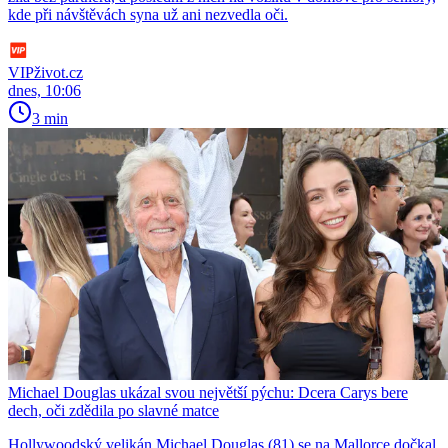
kde při návštěvách syna už ani nezvedla oči.
VIPživot.cz
dnes, 10:06
3 min
Michael Douglas ukázal svou největší pýchu: Dcera Carys bere
dech, oči zdědila po slavné matce
Hollywoodský velikán Michael Douglas (81) se na Mallorce dočkal