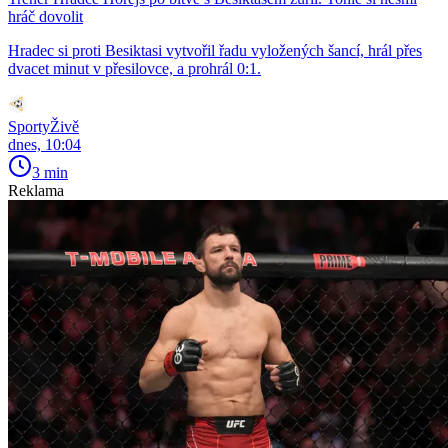
hráč dovolit
Hradec si proti Besiktasi vytvořil řadu vyložených šancí, hrál přes
dvacet minut v přesilovce, a prohrál 0:1.
SportyŽivě
dnes, 10:04
3 min
Reklama