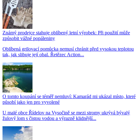
Známý prodejce stahuje oblíbený letní výrobek: Při použití může
způsobit vážné popáleniny
Oblíbená grilovací pomůcka nemusí chránit před vysokou teplotou
tak, jak slibuje její obal. Řetězec Action...
O tomto koupání se téměř nemluví: Kamarád mi ukázal místo, které
působí jako jen pro vyvolené
U malé obce Řídelov na Vysočině se mezi stromy ukrývá bývalý
žulový lom s čistou vodou a výrazně klidnější...