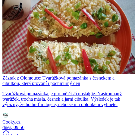
Zázrak z Olomouce: Tvarůžková pomazánka s česnekem a
cibulkou, která provoní i pochmurný den
Tvarůžková pomazánka je pro mě čistá nostalgie. Nastrouhaný
tvarůžek, trocha másla, česnek a jarní cibulka. Výsledek je tak
výrazný, že ho buď milujete, nebo se mu obloukem vyhnete.
Cooky.cz
dnes, 09:56