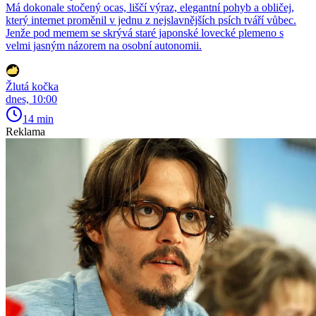
Má dokonale stočený ocas, liščí výraz, elegantní pohyb a obličej,
který internet proměnil v jednu z nejslavnějších psích tváří vůbec.
Jenže pod memem se skrývá staré japonské lovecké plemeno s
velmi jasným názorem na osobní autonomii.
Žlutá kočka
dnes, 10:00
14 min
Reklama