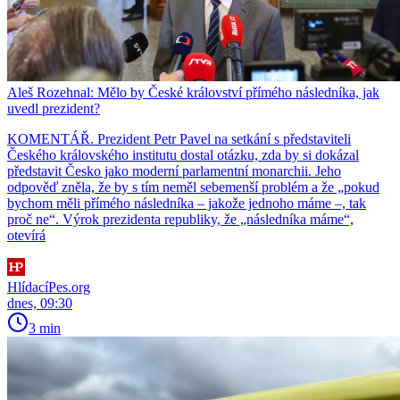
Aleš Rozehnal: Mělo by České království přímého následníka, jak
uvedl prezident?
KOMENTÁŘ. Prezident Petr Pavel na setkání s představiteli
Českého královského institutu dostal otázku, zda by si dokázal
představit Česko jako moderní parlamentní monarchii. Jeho
odpověď zněla, že by s tím neměl sebemenší problém a že „pokud
bychom měli přímého následníka – jakože jednoho máme –, tak
proč ne“. Výrok prezidenta republiky, že „následníka máme“,
otevírá
HlídacíPes.org
dnes, 09:30
3 min