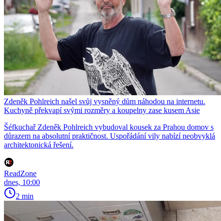
Zdeněk Pohlreich našel svůj vysněný dům náhodou na internetu.
Kuchyně překvapí svými rozměry a koupelny zase kusem Asie
Šéfkuchař Zdeněk Pohlreich vybudoval kousek za Prahou domov s
důrazem na absolutní praktičnost. Uspořádání vily nabízí neobvyklá
architektonická řešení.
ReadZone
dnes, 10:00
2 min