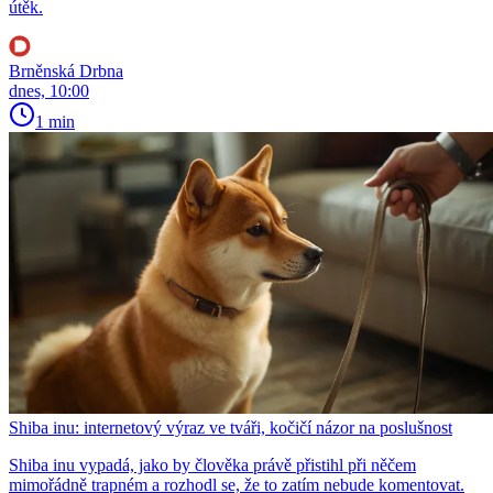
útěk.
Brněnská Drbna
dnes, 10:00
1 min
Shiba inu: internetový výraz ve tváři, kočičí názor na poslušnost
Shiba inu vypadá, jako by člověka právě přistihl při něčem
mimořádně trapném a rozhodl se, že to zatím nebude komentovat.