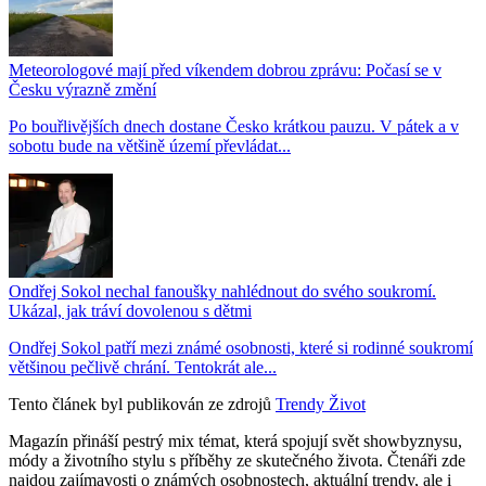
Meteorologové mají před víkendem dobrou zprávu: Počasí se v
Česku výrazně změní
Po bouřlivějších dnech dostane Česko krátkou pauzu. V pátek a v
sobotu bude na většině území převládat...
Ondřej Sokol nechal fanoušky nahlédnout do svého soukromí.
Ukázal, jak tráví dovolenou s dětmi
Ondřej Sokol patří mezi známé osobnosti, které si rodinné soukromí
většinou pečlivě chrání. Tentokrát ale...
Tento článek byl publikován ze zdrojů
Trendy Život
Magazín přináší pestrý mix témat, která spojují svět showbyznysu,
módy a životního stylu s příběhy ze skutečného života. Čtenáři zde
najdou zajímavosti o známých osobnostech, aktuální trendy, ale i