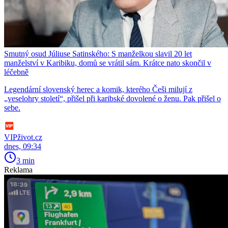
Smutný osud Júliuse Satinského: S manželkou slavil 20 let
manželství v Karibiku, domů se vrátil sám. Krátce nato skončil v
léčebně
Legendární slovenský herec a komik, kterého Češi milují z
„veselohry století“, přišel při karibské dovolené o ženu. Pak přišel o
sebe.
VIPživot.cz
dnes, 09:34
3 min
Reklama