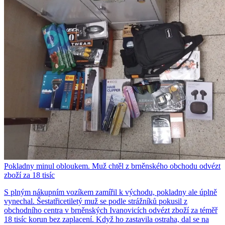
Pokladny minul obloukem. Muž chtěl z brněnského obchodu odvézt
zboží za 18 tisíc
S plným nákupním vozíkem zamířil k východu, pokladny ale úplně
vynechal. Šestatřicetiletý muž se podle strážníků pokusil z
obchodního centra v brněnských Ivanovicích odvézt zboží za téměř
18 tisíc korun bez zaplacení. Když ho zastavila ostraha, dal se na