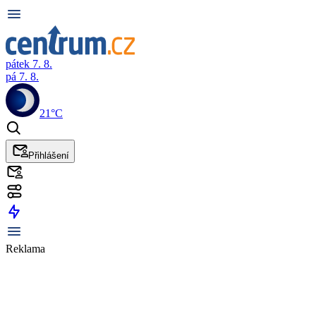
pátek 7. 8.
pá 7. 8.
21°C
Přihlášení
Reklama