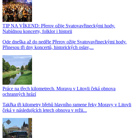
TIP NA VÍKEND: Přerov ožije Svatovavřineckými hody.
Nabídnou koncerty, folklor i historii
Ode dneška až do neděle Přerov ožije Svatovavřineckými hody.
Přinesou tři dny koncertů, historických oslav,...
Práce na třech kilometrech. Moravu v Litovli čeká obnova
ochranných hrází
Takřka tři kilometry břehů hlavního ramene řeky Moravy v Litovli
čeká v následujících letech obnova v režii...