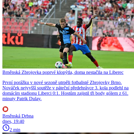
Brněnská Zbrojovka poprvé klopýtla, doma nestačila na Liberec
První porážku v nové sezoně utrpěli fotbalisté Zbrojovky Brno.
Nováček nejvyšší soutěže v páteční předehrávce 3. kola podlehl na
domácím stadionu Liberci 0:1. Hostům zajistil tři body gólem z 61.
minuty Patrik Dulay.
Brněnská Drbna
dnes, 19:40
2 min