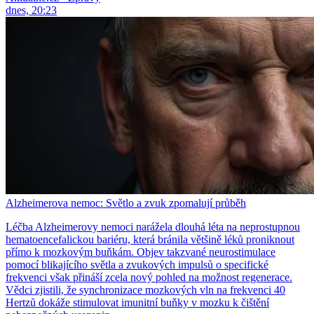
dnes, 20:23
Alzheimerova nemoc: Světlo a zvuk zpomalují průběh
Léčba Alzheimerovy nemoci narážela dlouhá léta na neprostupnou
hematoencefalickou bariéru, která bránila většině léků proniknout
přímo k mozkovým buňkám. Objev takzvané neurostimulace
pomocí blikajícího světla a zvukových impulsů o specifické
frekvenci však přináší zcela nový pohled na možnost regenerace.
Vědci zjistili, že synchronizace mozkových vln na frekvenci 40
Hertzů dokáže stimulovat imunitní buňky v mozku k čištění