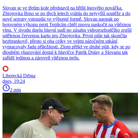
Slovan se ve třetím kole představil na hřišti ligového nováčka.
Zbrojovka Brno se po třech letech vrátila do nejvyšší soutěže a do
nové sezony vstoupila ve výborné formě. Slovan naopak po
bojovném výkonu proti Teplicím chtěl znovu naskočit na vítěznou
vlnu. V úvodu duelu hlavní sudí po zásahu videorozhodčího zrušil
udělenou červenou kartu pro Zbrojovku. První půle tak skončila
bezbrankově, přesto si oba celky ve velmi náročném utkání
vypracovaly řadu příležitostí. Zlom přišel ve druhé půli, kdy se po
dlouhém vhazování dostal k hlavičce Patrik Dulay a Slovanu tak
zařídil jedinou a zároveň vítěznou trefu.
Liberecká Drbna
dnes, 19:24
2 min