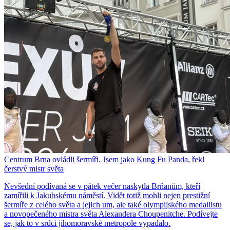
Centrum Brna ovládli šermíři. Jsem jako Kung Fu Panda, řekl
čerstvý mistr světa
Nevšední podívaná se v pátek večer naskytla Brňanům, kteří
zamířili k Jakubskému náměstí. Vidět totiž mohli nejen prestižní
šermíře z celého světa a jejich um, ale také olympijského medailistu
a novopečeného mistra světa Alexandera Choupenitche. Podívejte
se, jak to v srdci jihomoravské metropole vypadalo.