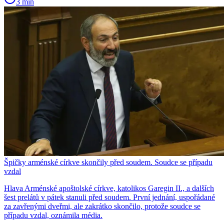
3 min
Špičky arménské církve skončily před soudem. Soudce se případu
vzdal
Hlava Arménské apoštolské církve, katolikos Garegin II., a dalších
šest prelátů v pátek stanuli před soudem. První jednání, uspořádané
za zavřenými dveřmi, ale zakrátko skončilo, protože soudce se
případu vzdal, oznámila média.