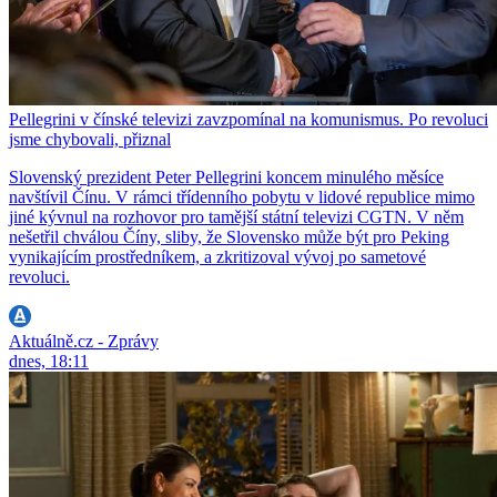
Pellegrini v čínské televizi zavzpomínal na komunismus. Po revoluci
jsme chybovali, přiznal
Slovenský prezident Peter Pellegrini koncem minulého měsíce
navštívil Čínu. V rámci třídenního pobytu v lidové republice mimo
jiné kývnul na rozhovor pro tamější státní televizi CGTN. V něm
nešetřil chválou Číny, sliby, že Slovensko může být pro Peking
vynikajícím prostředníkem, a zkritizoval vývoj po sametové
revoluci.
Aktuálně.cz - Zprávy
dnes, 18:11