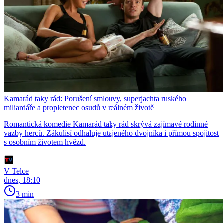
Kamarád taky rád: Porušení smlouvy, superjachta ruského
miliardáře a propletenec osudů v reálném životě
Romantická komedie Kamarád taky rád skrývá zajímavé rodinné
vazby herců. Zákulisí odhaluje utajeného dvojníka i přímou spojitost
s osobním životem hvězd.
V Telce
dnes, 18:10
3 min