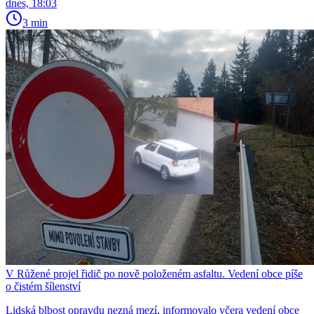
dnes, 18:03
3 min
V Růžené projel řidič po nově položeném asfaltu. Vedení obce píše
o čistém šílenství
Lidská blbost opravdu nezná mezí, informovalo včera vedení obce