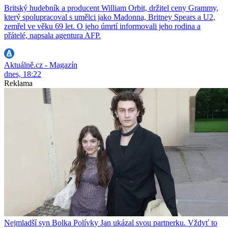
Britský hudebník a producent William Orbit, držitel ceny Grammy,
který spolupracoval s umělci jako Madonna, Britney Spears a U2,
zemřel ve věku 69 let. O jeho úmrtí informovali jeho rodina a
přátelé, napsala agentura AFP.
Aktuálně.cz - Magazín
dnes, 18:22
Reklama
Nejmladší syn Bolka Polívky Jan ukázal svou partnerku. Vždyť to