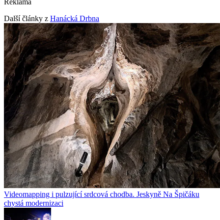
Reklama
Další články z
Hanácká Drbna
Videomapping i pulzující srdcová chodba. Jeskyně Na Špičáku
chystá modernizaci