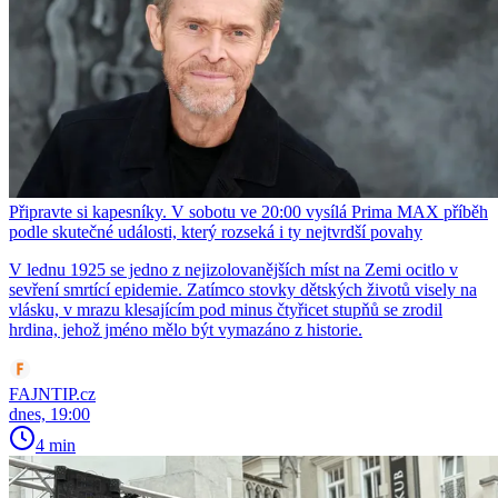
Připravte si kapesníky. V sobotu ve 20:00 vysílá Prima MAX příběh
podle skutečné události, který rozseká i ty nejtvrdší povahy
V lednu 1925 se jedno z nejizolovanějších míst na Zemi ocitlo v
sevření smrtící epidemie. Zatímco stovky dětských životů visely na
vlásku, v mrazu klesajícím pod minus čtyřicet stupňů se zrodil
hrdina, jehož jméno mělo být vymazáno z historie.
FAJNTIP.cz
dnes, 19:00
4 min