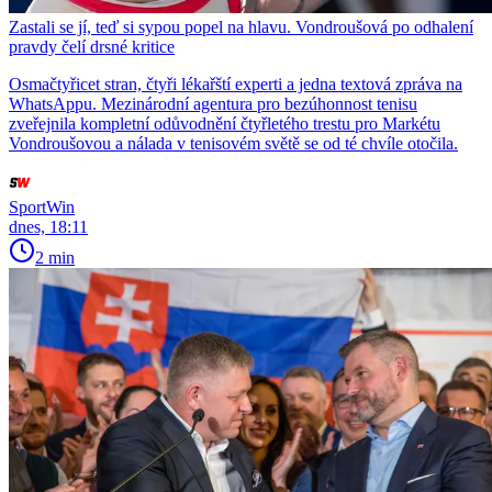
Zastali se jí, teď si sypou popel na hlavu. Vondroušová po odhalení
pravdy čelí drsné kritice
Osmačtyřicet stran, čtyři lékařští experti a jedna textová zpráva na
WhatsAppu. Mezinárodní agentura pro bezúhonnost tenisu
zveřejnila kompletní odůvodnění čtyřletého trestu pro Markétu
Vondroušovou a nálada v tenisovém světě se od té chvíle otočila.
SportWin
dnes, 18:11
2 min