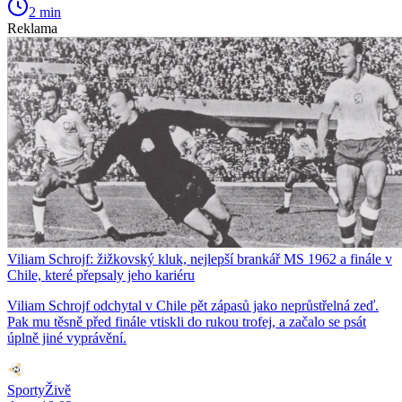
2 min
Reklama
Viliam Schrojf: žižkovský kluk, nejlepší brankář MS 1962 a finále v
Chile, které přepsaly jeho kariéru
Viliam Schrojf odchytal v Chile pět zápasů jako neprůstřelná zeď.
Pak mu těsně před finále vtiskli do rukou trofej, a začalo se psát
úplně jiné vyprávění.
SportyŽivě