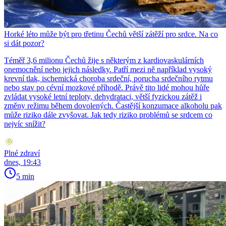
Horké léto může být pro třetinu Čechů větší zátěží pro srdce. Na co
si dát pozor?
Téměř 3,6 milionu Čechů žije s některým z kardiovaskulárních
onemocnění nebo jejich následky. Patří mezi ně například vysoký
krevní tlak, ischemická choroba srdeční, porucha srdečního rytmu
nebo stav po cévní mozkové příhodě. Právě tito lidé mohou hůře
zvládat vysoké letní teploty, dehydrataci, větší fyzickou zátěž i
změny režimu během dovolených. Častější konzumace alkoholu pak
může riziko dále zvyšovat. Jak tedy riziko problémů se srdcem co
nejvíc snížit?
Plné zdraví
dnes, 19:43
5 min