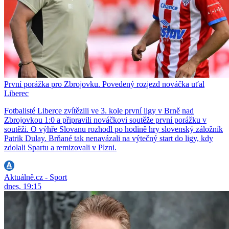
První porážka pro Zbrojovku. Povedený rozjezd nováčka uťal
Liberec
Fotbalisté Liberce zvítězili ve 3. kole první ligy v Brně nad
Zbrojovkou 1:0 a připravili nováčkovi soutěže první porážku v
soutěži. O výhře Slovanu rozhodl po hodině hry slovenský záložník
Patrik Dulay. Brňané tak nenavázali na výtečný start do ligy, kdy
zdolali Spartu a remizovali v Plzni.
Aktuálně.cz - Sport
dnes, 19:15