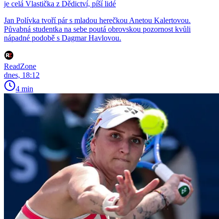
je celá Vlastička z Dědictví, píší lidé
Jan Polívka tvoří pár s mladou herečkou Anetou Kalertovou.
Půvabná studentka na sebe poutá obrovskou pozornost kvůli
nápadné podobě s Dagmar Havlovou.
ReadZone
dnes, 18:12
4 min