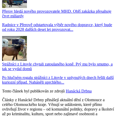
Přerov hledá nového provozovatele MHD. Obří zakázka přesahuje
čtvrt miliardy
Radnice v Přerově odstartovala výběr nového dopravce, který bude
od roku 2028 dalších deset let provozovat...
Strážníci z Litovle chytali zatoulaného koně. Prý mu bylo smutno, a
tak se vydal domů
Po hlučném rogalu strážníci z Litovle v uplynulých dnech řešili další
kuriozní případ. Naháněli uprchlého...
Tento článek byl publikován ze zdrojů
Hanácká Drbna
Články z Hanácké Drbny přinášejí aktuální dění z Olomouce a
celého Olomouckého kraje. Věnují se událostem, které přímo
ovlivňují život v regionu – od komunální politiky, dopravy a školství
až po kriminalitu, kulturu, sport nebo zajímavé osobnosti a