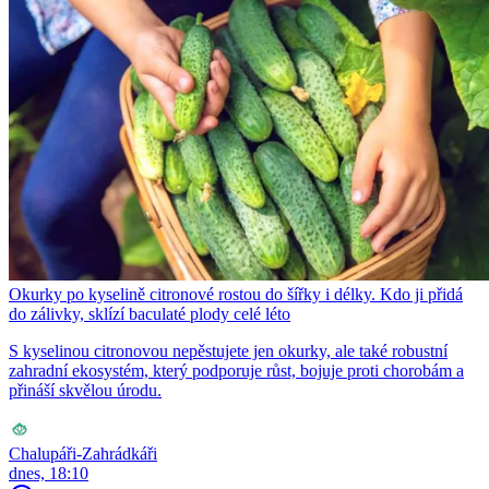
Okurky po kyselině citronové rostou do šířky i délky. Kdo ji přidá
do zálivky, sklízí baculaté plody celé léto
S kyselinou citronovou nepěstujete jen okurky, ale také robustní
zahradní ekosystém, který podporuje růst, bojuje proti chorobám a
přináší skvělou úrodu.
Chalupáři-Zahrádkáři
dnes, 18:10