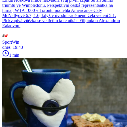
Linda Nosková hrubě nezvládla svůj první zápas od životního
triumfu ve Wimbledonu. Perspektivní česká reprezentantka na
turnaji WTA 1000 v Torontu podlehla Američance Caty
McNallyové 6:7, 1:6, když v úvodní sadě neudržela vedení 5:1.
Překvapivá vítězka se ve třetím kole utká s Filipínkou Alexandrou
Ealaovou.
SportWin
dnes, 19:43
1 min