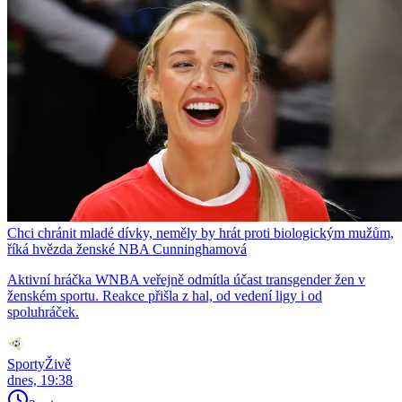
Chci chránit mladé dívky, neměly by hrát proti biologickým mužům,
říká hvězda ženské NBA Cunninghamová
Aktivní hráčka WNBA veřejně odmítla účast transgender žen v
ženském sportu. Reakce přišla z hal, od vedení ligy i od
spoluhráček.
SportyŽivě
dnes, 19:38