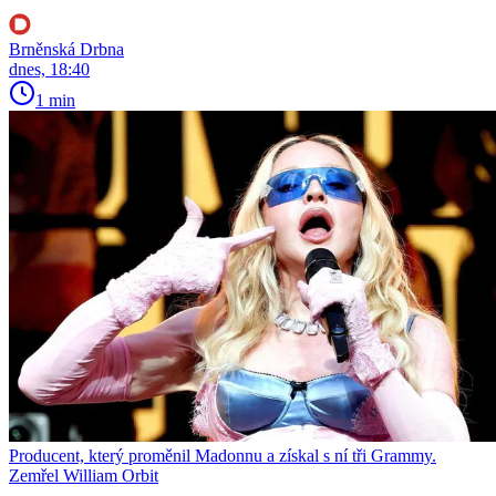
Brněnská Drbna
dnes, 18:40
1 min
Producent, který proměnil Madonnu a získal s ní tři Grammy.
Zemřel William Orbit