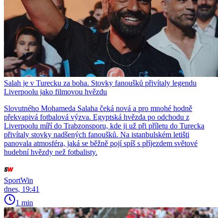
Salah je v Turecku za boha. Stovky fanoušků přivítaly legendu
Liverpoolu jako filmovou hvězdu
Slovutného Mohameda Salaha čeká nová a pro mnohé hodně
překvapivá fotbalová výzva. Egyptská hvězda po odchodu z
Liverpoolu míří do Trabzonsporu, kde ji už při příletu do Turecka
přivítaly stovky nadšených fanoušků. Na istanbulském letišti
panovala atmosféra, jaká se běžně pojí spíš s příjezdem světové
hudební hvězdy než fotbalisty.
SportWin
dnes, 19:41
1 min