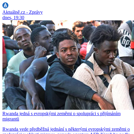
Aktuálně.cz - Zprávy
dnes, 19:30
Rwanda jedná s evropskými zeměmi o spolupráci s přijímáním
migrantů
Rwanda vede předběžná jednání s některými evropskými zeměmi o