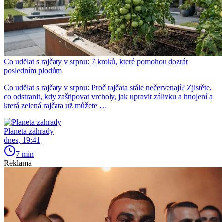
Co udělat s rajčaty v srpnu: 7 kroků, které pomohou dozrát
posledním plodům
Co udělat s rajčaty v srpnu: Proč rajčata stále nečervenají? Zjistěte,
co odstranit, kdy zaštipovat vrcholy, jak upravit zálivku a hnojení a
která zelená rajčata už můžete …
Planeta zahrady
dnes, 19:41
7 min
Reklama