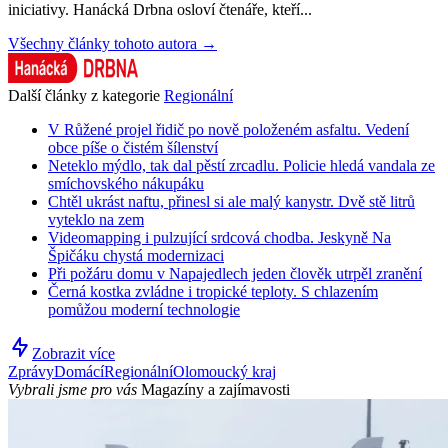
iniciativy. Hanácká Drbna osloví čtenáře, kteří...
Všechny články tohoto autora →
Další články z kategorie
Regionální
V Růžené projel řidič po nově položeném asfaltu. Vedení
obce píše o čistém šílenství
Neteklo mýdlo, tak dal pěstí zrcadlu. Policie hledá vandala ze
smíchovského nákupáku
Chtěl ukrást naftu, přinesl si ale malý kanystr. Dvě stě litrů
vyteklo na zem
Videomapping i pulzující srdcová chodba. Jeskyně Na
Špičáku chystá modernizaci
Při požáru domu v Napajedlech jeden člověk utrpěl zranění
Černá kostka zvládne i tropické teploty. S chlazením
pomůžou moderní technologie
Zobrazit více
Zprávy
Domácí
Regionální
Olomoucký kraj
Vybrali jsme pro vás
Magazíny a zajímavosti