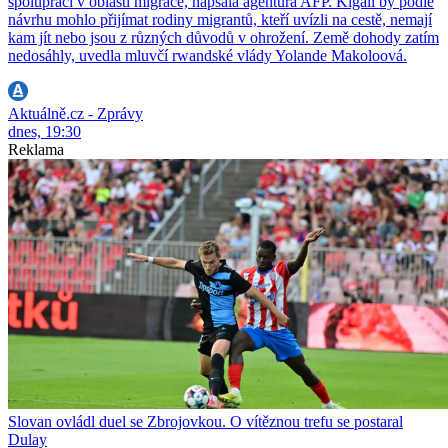
spolupráci v oblasti migrace, napsala agentura AFP. Kigali by podle
návrhu mohlo přijímat rodiny migrantů, kteří uvízli na cestě, nemají
kam jít nebo jsou z různých důvodů v ohrožení. Země dohody zatím
nedosáhly, uvedla mluvčí rwandské vlády Yolande Makoloová.
Aktuálně.cz - Zprávy
dnes, 19:30
Reklama
Slovan ovládl duel se Zbrojovkou. O vítěznou trefu se postaral
Dulay