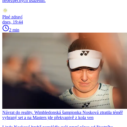
nebezpečných usazenin.
Plné zdraví
dnes, 19:44
2 min
Návrat do reality. Wimbledonská šampionka Nosková ztratila téměř
vyhraný set a na Masters jde překvapivě z kola ven