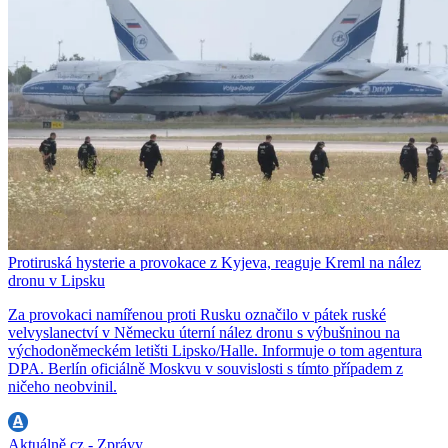
Protiruská hysterie a provokace z Kyjeva, reaguje Kreml na nález
dronu v Lipsku
Za provokaci namířenou proti Rusku označilo v pátek ruské
velvyslanectví v Německu úterní nález dronu s výbušninou na
východoněmeckém letišti Lipsko/Halle. Informuje o tom agentura
DPA. Berlín oficiálně Moskvu v souvislosti s tímto případem z
ničeho neobvinil.
Aktuálně.cz - Zprávy