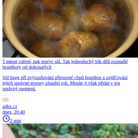
5 minut vaření, pak teprve sůl. Tak jednoduchý trik dělí rozpadlé
brambory od dokonalých
Sůl hraje při zvýrazňování přirozené chuti brambor a zajišťování
jejich správné textury zásadní roli. Musíte ji však přidat v ten
správný moment.
adbz.cz
dnes, 20:40
2 min