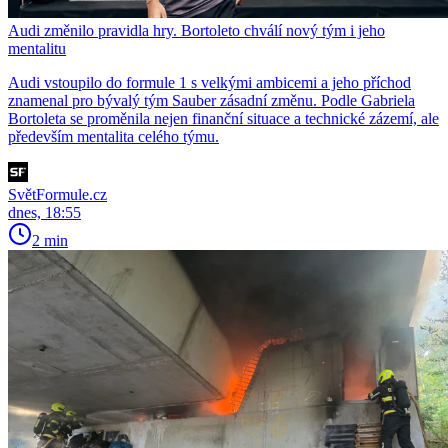
Audi změnilo pravidla hry. Bortoleto chválí nový tým i jeho
mentalitu
Audi vstoupilo do formule 1 s velkými ambicemi a jeho příchod
znamenal pro bývalý tým Sauber zásadní změnu. Podle Gabriela
Bortoleta se proměnila nejen finanční situace a technické zázemí, ale
především mentalita celého týmu.
SvětFormule.cz
dnes, 18:55
2 min