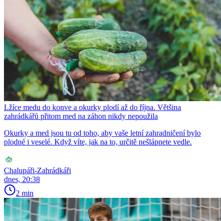
Lžíce medu do konve a okurky plodí až do října. Většina
zahrádkářů přitom med na záhon nikdy nepoužila
Okurky a med jsou tu od toho, aby vaše letní zahradničení bylo
plodné i veselé. Když víte, jak na to, určitě nešlápnete vedle.
Chalupáři-Zahrádkáři
dnes, 20:38
2 min