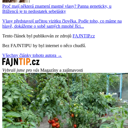
Proč mají některá znamení mastné vlasy? Panna geneticky, u
Blíženců je to nedostatek sebelásky
Vlasy představují určitou vizitku člověka. Podle toho, co máme na
hlavě, dokážeme o sobě samých mnohé říci...
Tento článek byl publikován ze zdrojů
FAJNTIP.cz
Bez FAJNTIPU by byl internet o něco chudší.
Všechny články tohoto autora →
Vybrali jsme pro vás
Magazíny a zajímavosti