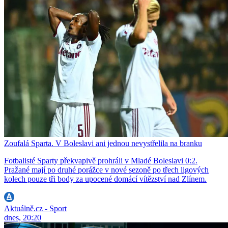
Zoufalá Sparta. V Boleslavi ani jednou nevystřelila na branku
Fotbalisté Sparty překvapivě prohráli v Mladé Boleslavi 0:2.
Pražané mají po druhé porážce v nové sezoně po třech ligových
kolech pouze tři body za upocené domácí vítězství nad Zlínem.
Aktuálně.cz - Sport
dnes, 20:20