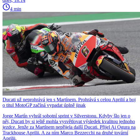
dnes, 18:14
4 min
Ducati už neprohrává jen s Martínem. Prohrává s celou Aprilií a boj
o titul MotoGP začíná vypadat úplně jinak
Jorge Martín vyhrál sobotní sprint v Silverstonu. Kdyby šlo jen o
něj, Ducati by si ještě mohla vysvětlovat výsledek kvalitou jednoho
jezdce. Jenže za Martínem nepřijela další Ducati. Přijel Ai Ogura na
Trackhouse Aprilii. A za ním Marco Bezzecchi na druhé tovární
Aprilii.