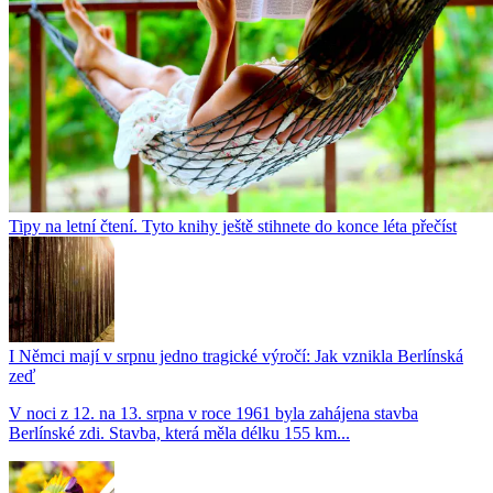
Tipy na letní čtení. Tyto knihy ještě stihnete do konce léta přečíst
I Němci mají v srpnu jedno tragické výročí: Jak vznikla Berlínská
zeď
V noci z 12. na 13. srpna v roce 1961 byla zahájena stavba
Berlínské zdi. Stavba, která měla délku 155 km...