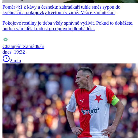
Poměr 4:1 z kávy a česneku: zahrádkáři tuhle směs sypou do
květináčů a pokojovky kvetou i v zimě. Mšice z ní utečou
Pokojové rostliny je třeba vždy správně vyživit. Pokud to dokážete,
budou vám dělat radost po opravdu dlouhá léta.
Chalupáři-Zahrádkáři
dnes, 19:32
2 min