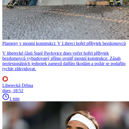
Plameny v mostní konstrukci: V Liberci hořel příbytek bezdomovců
V liberecké části Staré Pavlovice dnes večer hořel příbytek
bezdomovců vybudovaný přímo uvnitř mostní konstrukce. Zásah
profesionálních jednotek zamezil dalším škodám a požár se podařilo
rychle zlikvidovat.
Liberecká Drbna
dnes, 18:52
1 min