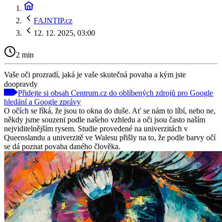
FAJNTIP.cz
12. 12. 2025, 03:00
2 min
Vaše oči prozradí, jaká je vaše skutečná povaha a kým jste
doopravdy
Přidejte si obsah Centrum.cz do oblíbených zdrojů pro Google
hledání a Google zprávy
O očích se říká, že jsou to okna do duše. Ať se nám to líbí, nebo ne,
někdy jsme souzeni podle našeho vzhledu a oči jsou často naším
nejviditelnějším rysem. Studie provedené na univerzitách v
Queenslandu a univerzitě ve Walesu přišly na to, že podle barvy očí
se dá poznat povaha daného člověka.