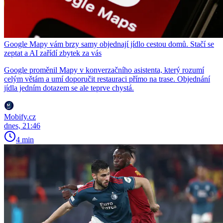
Google Mapy vám brzy samy objednají jídlo cestou domů. Stačí se
zeptat a AI zařídí zbytek za vás
Google proměnil Mapy v konverzačního asistenta, který rozumí
celým větám a umí doporučit restauraci přímo na trase. Objednání
jídla jedním dotazem se ale teprve chystá.
Mobify.cz
dnes, 21:46
4 min