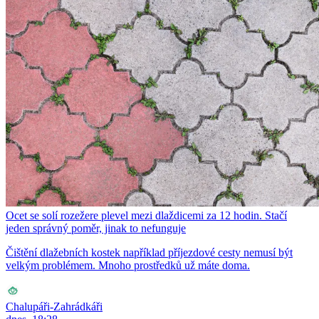
Ocet se solí rozežere plevel mezi dlaždicemi za 12 hodin. Stačí
jeden správný poměr, jinak to nefunguje
Čištění dlažebních kostek například příjezdové cesty nemusí být
velkým problémem. Mnoho prostředků už máte doma.
Chalupáři-Zahrádkáři