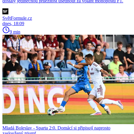
dostaly jedinečnou příležitost usednout za volant monopostu F1.
SvětFormule.cz
dnes, 18:09
9 min
Mladá Boleslav - Sparta 2:0. Domácí si připisují naprosto
zasloužený triumf