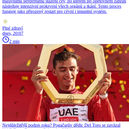
masivnímu perifernímu stažení cév, po kterém při opětovném zahřátí
následuje intenzivní prokrvení všech orgánů a tkání. Tento proces
funguje jako přirozený restart pro cévní i imunitní systém.
Plné zdraví
dnes, 20:07
2 min
Nejdůležitější podpis roku? Pogačarův dědic Del Toro se zavázal