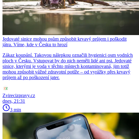
Jedovaté sinice mohou psům způsobit krvavý průjem i poškodit
játra. Víme, kde v Česku to hrozí
Zákaz koupání. Takovou nálepkou označili hygienici osm vodních
ploch v Česku. Vstupovat by do nich neměli lidé ani psi. Jedovaté
sinice, kterými je voda v těchto místech kontaminovaná, jim totiž
mohou způsobit vážné zdravotní potíže – od vyrážky přes krvavý
průjem až po poškození jater.
Zvirecizpravy.cz
dnes, 21:31
3 min