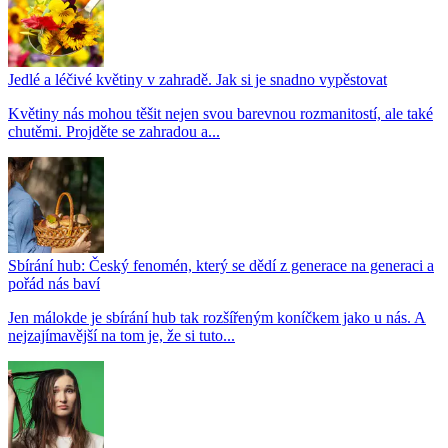
Jedlé a léčivé květiny v zahradě. Jak si je snadno vypěstovat
Květiny nás mohou těšit nejen svou barevnou rozmanitostí, ale také
chutěmi. Projděte se zahradou a...
Sbírání hub: Český fenomén, který se dědí z generace na generaci a
pořád nás baví
Jen málokde je sbírání hub tak rozšířeným koníčkem jako u nás. A
nejzajímavější na tom je, že si tuto...