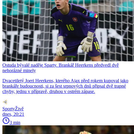
Ostuda bývalé naděje Sparty. Brankář Heerkens předvedl dvě
nehorázné minely
Dvacetiletý Joeri Heerkens, kterého Ajax před rokem kupoval jako
brankáře budoucnosti, si za šest srpnových dnů připsal dvě trapné
chyby, jednu v přípravě, druhou v ostrém zápase.
SportyŽivě
dnes, 20:21
3 min