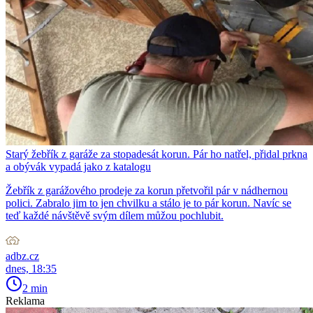
Starý žebřík z garáže za stopadesát korun. Pár ho natřel, přidal prkna
a obývák vypadá jako z katalogu
Žebřík z garážového prodeje za korun přetvořil pár v nádhernou
polici. Zabralo jim to jen chvilku a stálo je to pár korun. Navíc se
teď každé návštěvě svým dílem můžou pochlubit.
adbz.cz
dnes, 18:35
2 min
Reklama