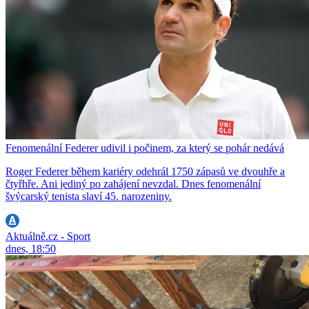
Fenomenální Federer udivil i počinem, za který se pohár nedává
Roger Federer během kariéry odehrál 1750 zápasů ve dvouhře a
čtyřhře. Ani jediný po zahájení nevzdal. Dnes fenomenální
švýcarský tenista slaví 45. narozeniny.
Aktuálně.cz - Sport
dnes, 18:50