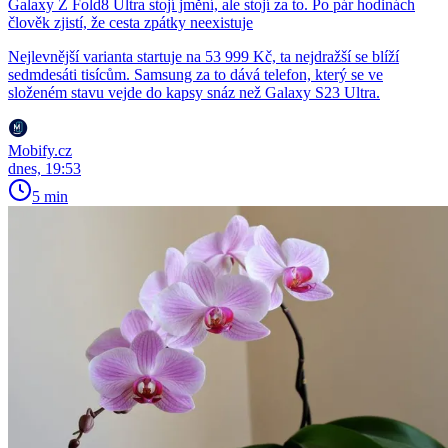
Galaxy Z Fold8 Ultra stojí jmění, ale stojí za to. Po pár hodinách
člověk zjistí, že cesta zpátky neexistuje
Nejlevnější varianta startuje na 53 999 Kč, ta nejdražší se blíží
sedmdesáti tisícům. Samsung za to dává telefon, který se ve
složeném stavu vejde do kapsy snáz než Galaxy S23 Ultra.
Mobify.cz
dnes, 19:53
5 min