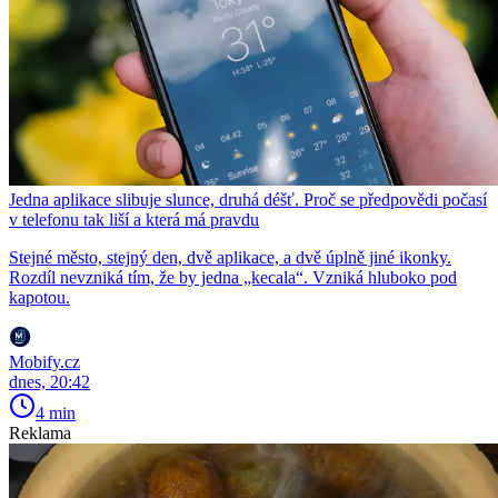
Jedna aplikace slibuje slunce, druhá déšť. Proč se předpovědi počasí
v telefonu tak liší a která má pravdu
Stejné město, stejný den, dvě aplikace, a dvě úplně jiné ikonky.
Rozdíl nevzniká tím, že by jedna „kecala“. Vzniká hluboko pod
kapotou.
Mobify.cz
dnes, 20:42
4 min
Reklama