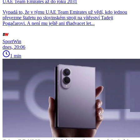
UAE Team Emirates až do roku 2031
Vypadá to, že v týmu UAE Team Emirates už vědí, kdo jednou
převezme štafetu po slovinském stroji na vítězství Tadeji
Pogačarovi. A není mu ještě ani třiadvacet let...
SportWin
dnes, 20:06
1 min