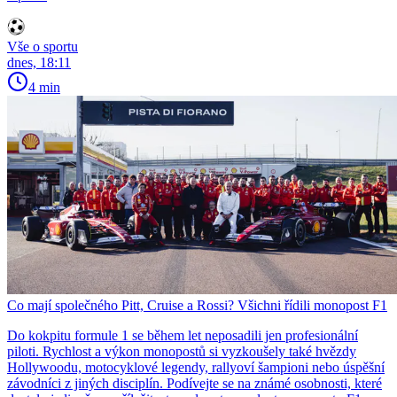
Vše o sportu
dnes, 18:11
4 min
Co mají společného Pitt, Cruise a Rossi? Všichni řídili monopost F1
Do kokpitu formule 1 se během let neposadili jen profesionální
piloti. Rychlost a výkon monopostů si vyzkoušely také hvězdy
Hollywoodu, motocyklové legendy, rallyoví šampioni nebo úspěšní
závodníci z jiných disciplín. Podívejte se na známé osobnosti, které