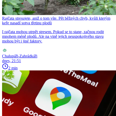
Rajčata stresujete, aniž o tom víte. Pět běžných chyb, kvůli kterým
keře nasadí sotva třetinu plodů
I rajčata mohou utrpět stresem. Pokud se to stane, začnou rodit
mnohem méně plodů. Ale na vině jejich neuspokojivého stavu
mohou být i jiné faktory.
Chalupáři-Zahrádkáři
dnes, 21:51
2 min