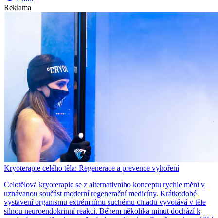
Reklama
Kryoterapie celého těla: Regenerace a prevence vyhoření
Celotělová kryoterapie se z alternativního konceptu rychle mění v
uznávanou součást moderní regenerační medicíny. Krátkodobé
vystavení organismu extrémnímu suchému chladu vyvolává v těle
silnou neuroendokrinní reakci. Během několika minut dochází k