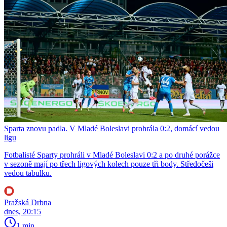
Sparta znovu padla. V Mladé Boleslavi prohrála 0:2, domácí vedou
ligu
Fotbalisté Sparty prohráli v Mladé Boleslavi 0:2 a po druhé porážce
v sezoně mají po třech ligových kolech pouze tři body. Středočeši
vedou tabulku.
Pražská Drbna
dnes, 20:15
1 min