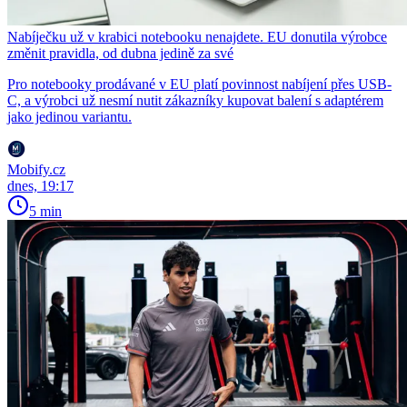
Nabíječku už v krabici notebooku nenajdete. EU donutila výrobce
změnit pravidla, od dubna jedině za své
Pro notebooky prodávané v EU platí povinnost nabíjení přes USB-
C, a výrobci už nesmí nutit zákazníky kupovat balení s adaptérem
jako jedinou variantu.
Mobify.cz
dnes, 19:17
5 min