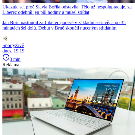
Ukazuje se, proč Slavia Bořila odstavila. Tělo už nespolupracuje, za
Liberec odehrál jen půl hodiny a musel střídat
Jan Bořil nastoupil za Liberec poprvé v základní sestavě, a po 35
minutách šel dolů. Debut v Brně skončil nuceným střídáním.
SportyŽivě
dnes, 19:19
3 min
Reklama