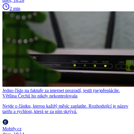
dnes, 18:28
2 min
Jedno číslo na faktuře za internet prozradí, jestli (ne)přeplácíte.
Většina Čechů ho nikdy nekontrolovala
Nejde o částku, kterou každý měsíc zaplatíte. Rozhodující je název
tarifu a rychlost, která se za ním skrývá.
Mobify.cz