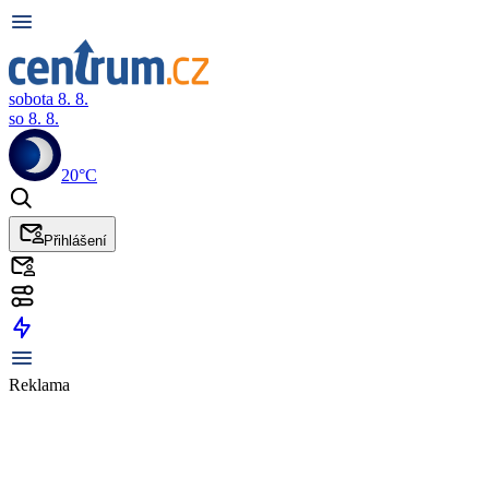
sobota 8. 8.
so 8. 8.
20°C
Přihlášení
Reklama