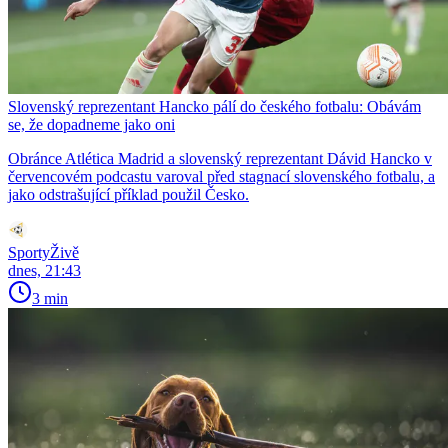
Slovenský reprezentant Hancko pálí do českého fotbalu: Obávám
se, že dopadneme jako oni
Obránce Atlética Madrid a slovenský reprezentant Dávid Hancko v
červencovém podcastu varoval před stagnací slovenského fotbalu, a
jako odstrašující příklad použil Česko.
SportyŽivě
dnes, 21:43
3 min