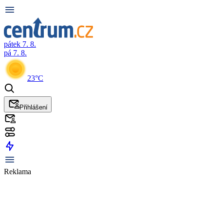
pátek 7. 8.
pá 7. 8.
23°C
Přihlášení
Reklama