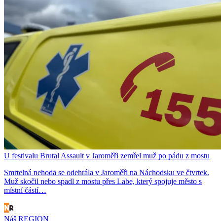
U festivalu Brutal Assault v Jaroměři zemřel muž po pádu z mostu
Smrtelná nehoda se odehrála v Jaroměři na Náchodsku ve čtvrtek.
Muž skočil nebo spadl z mostu přes Labe, který spojuje město s
místní částí…
Náš REGION