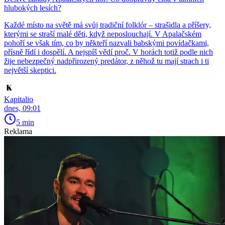
hlubokých lesích?
Každé místo na světě má svůj tradiční folklór – strašidla a příšery,
kterými se straší malé děti, když neposlouchají. V Apalačském
pohoří se však tím, co by někteří nazvali babskými povídačkami,
přísně řídí i dospělí. A nejspíš vědí proč. V horách totiž podle nich
žije nebezpečný nadpřirozený predátor, z něhož tu mají strach i ti
největší skeptici.
Kapitalio
dnes, 09:01
5 min
Reklama