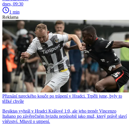
dnes, 09:30
1 min
Reklama
Přiznání tureckého kouče po trápení v Hradci. Trpěli jsme, byly to
těžké chvíle
Beşiktaş vyhrál v Hradci Králové 1:0, ale jeho trenér Vincenzo
Italiano po závěrečném hvizdu nepůsobil jako muž, který právě slaví
vítězství. Mluvil o utrpení.