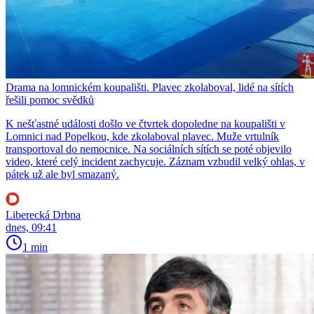
Drama na lomnickém koupališti. Plavec zkolaboval, lidé na sítích
řešili pomoc svědků
K nešťastné události došlo ve čtvrtek dopoledne na koupališti v
Lomnici nad Popelkou, kde zkolaboval plavec. Muže vrtulník
transportoval do nemocnice. Na sociálních sítích se poté objevilo
video, které celý incident zachycuje. Záznam vzbudil velký ohlas, v
pátek už ale byl smazaný.
Liberecká Drbna
dnes, 09:41
1 min