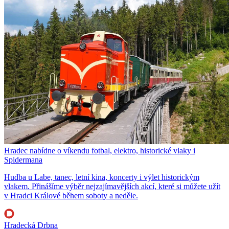
Hradec nabídne o víkendu fotbal, elektro, historické vlaky i
Spidermana
Hudba u Labe, tanec, letní kina, koncerty i výlet historickým
vlakem. Přinášíme výběr nejzajímavějších akcí, které si můžete užít
v Hradci Králové během soboty a neděle.
Hradecká Drbna