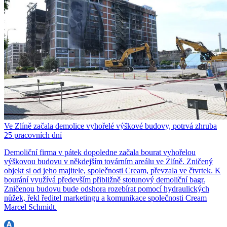
Ve Zlíně začala demolice vyhořelé výškové budovy, potrvá zhruba
25 pracovních dní
Demoliční firma v pátek dopoledne začala bourat vyhořelou
výškovou budovu v někdejším továrním areálu ve Zlíně. Zničený
objekt si od jeho majitele, společnosti Cream, převzala ve čtvrtek. K
bourání využívá především přibližně stotunový demoliční bagr.
Zničenou budovu bude odshora rozebírat pomocí hydraulických
nůžek, řekl ředitel marketingu a komunikace společnosti Cream
Marcel Schmidt.