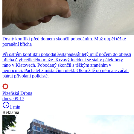
Drsný konflikt před domem skončil pobodáním. Muž utrpěl těžké
poranění břicha
Při ostrém konfliktu pobodal šestapadesátiletý muž nožem do oblasti
břicha čtyřicetiletého muže. Krvavý incident se stal v pátek brzy
ráno v Klatovech. Pobodaný skončil s těžkým zraněním v
nemocnici. Pachatel z místa činu utekl. Okamžitě po něm ale začali
pátrat přivolaní policisté.
Plzeňská Drbna
dnes, 09:17
1 min
Reklama