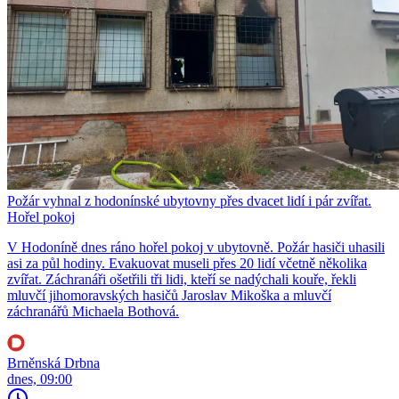
Požár vyhnal z hodonínské ubytovny přes dvacet lidí i pár zvířat.
Hořel pokoj
V Hodoníně dnes ráno hořel pokoj v ubytovně. Požár hasiči uhasili
asi za půl hodiny. Evakuovat museli přes 20 lidí včetně několika
zvířat. Záchranáři ošetřili tři lidi, kteří se nadýchali kouře, řekli
mluvčí jihomoravských hasičů Jaroslav Mikoška a mluvčí
záchranářů Michaela Bothová.
Brněnská Drbna
dnes, 09:00