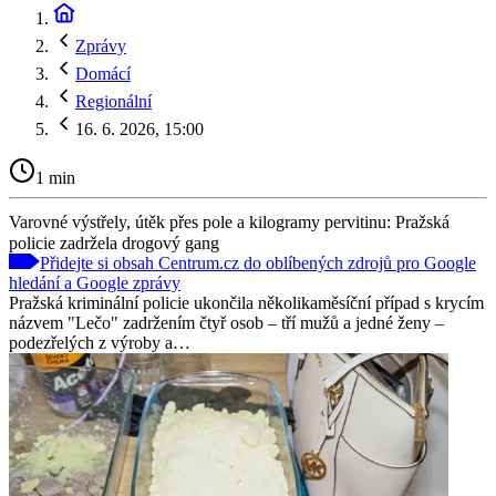
Zprávy
Domácí
Regionální
16. 6. 2026, 15:00
1 min
Varovné výstřely, útěk přes pole a kilogramy pervitinu: Pražská
policie zadržela drogový gang
Přidejte si obsah Centrum.cz do oblíbených zdrojů pro Google
hledání a Google zprávy
Pražská kriminální policie ukončila několikaměsíční případ s krycím
názvem "Lečo" zadržením čtyř osob – tří mužů a jedné ženy –
podezřelých z výroby a…