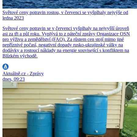
Světové ceny potravin rostou, v červenci se vyšplhaly nejvýše od
ledna 2023
Světové ceny potravin se v červenci vyšplhaly na nejvyšší úroveň
asi za tři a půl roku. Vyplývá to z páteční zprávy Organizace OSN
pro výživu a zemědělství (FAO). Za růstem cen stojí mimo jiné
nepříznivé počasí, negativní dopady rusko-ukrajinské války na
dodávky a rostoucí náklady na energie související s konfliktem na
Blízkém východě.
Aktuálně.cz - Zprávy
dnes, 09:23