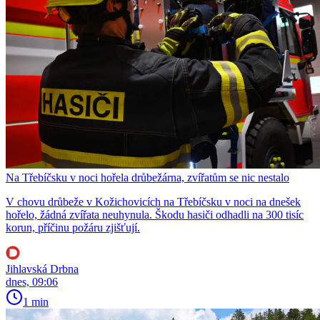
Na Třebíčsku v noci hořela drůbežárna, zvířatům se nic nestalo
V chovu drůbeže v Kožichovicích na Třebíčsku v noci na dnešek
hořelo, žádná zvířata neuhynula. Škodu hasiči odhadli na 300 tisíc
korun, příčinu požáru zjišťují.
Jihlavská Drbna
dnes, 09:06
1 min