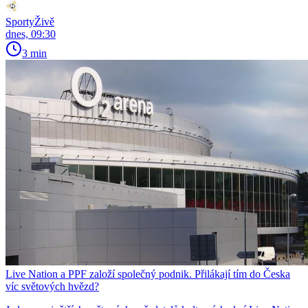
SportyŽivě
dnes, 09:30
3 min
Live Nation a PPF založí společný podnik. Přilákají tím do Česka
víc světových hvězd?