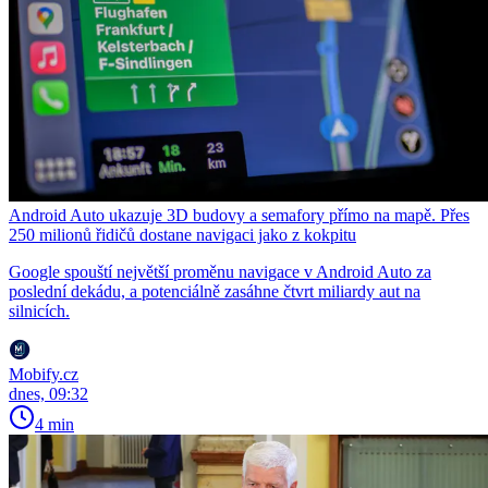
Android Auto ukazuje 3D budovy a semafory přímo na mapě. Přes
250 milionů řidičů dostane navigaci jako z kokpitu
Google spouští největší proměnu navigace v Android Auto za
poslední dekádu, a potenciálně zasáhne čtvrt miliardy aut na
silnicích.
Mobify.cz
dnes, 09:32
4 min