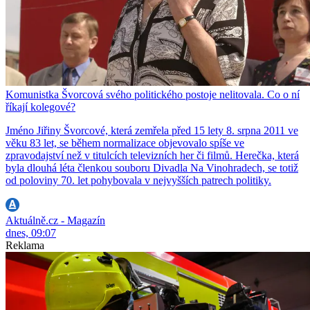
Komunistka Švorcová svého politického postoje nelitovala. Co o ní
říkají kolegové?
Jméno Jiřiny Švorcové, která zemřela před 15 lety 8. srpna 2011 ve
věku 83 let, se během normalizace objevovalo spíše ve
zpravodajství než v titulcích televizních her či filmů. Herečka, která
byla dlouhá léta členkou souboru Divadla Na Vinohradech, se totiž
od poloviny 70. let pohybovala v nejvyšších patrech politiky.
Aktuálně.cz - Magazín
dnes, 09:07
Reklama