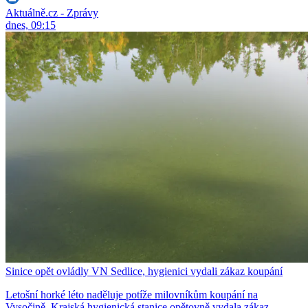
Aktuálně.cz - Zprávy
dnes, 09:15
Sinice opět ovládly VN Sedlice, hygienici vydali zákaz koupání
Letošní horké léto naděluje potíže milovníkům koupání na
Vysočině. Krajská hygienická stanice opětovně vydala zákaz