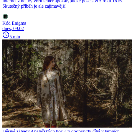
Internet z něj vytvořil téměř apokalyptické poselství z roku 1616.
Skutečný příběh je ale zajímavější.
Kód Enigma
dnes, 09:02
5 min
Děsivé záhady Apalačských hor: Co doopravdy číhá v tamních