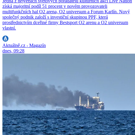
Jedna z největších světových pořadatelů kulturních akcí Live Nation
získá majoritní podíl 51 procent v novém provozovateli
multifunkčních hal O2 arena, O2 universum a Forum Karlín. Nový
společný podnik založí s investiční skupinou PPF, která
prostřednictvím dceřiné firmy Bestsport O2 arenu a O2 universum
vlastní.
Aktuálně.cz - Magazín
dnes, 09:28