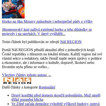
Horko na jihu Moravy způsobuje i nebezpečné pády z výšky
Jihomoravský kraj zažívá extrémní horko a jeho důsledky se
projevily i na stavbách. V úterý vyjížděli...
Tento článek byl publikován ze zdrojů
Náš REGION
Portál Náš REGION přináší aktuální dění z jednotlivých krajů
České republiky s důrazem na lokální témata. Každý region má své
vlastní sekce a redaktory, takže čtenář najde nejen zprávy o politice
a ekonomice, ale i informace o kultuře, dopravě, školství nebo
životním stylu přímo ze svého...
Všechny články tohoto autora →
Další články z kategorie
Regionální
Drsný konflikt před domem skončil pobodáním. Muž utrpěl
těžké poranění břicha
Ve Zlíně začala demolice vyhořelé výškové budovy, potrvá