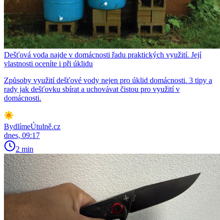
Dešťová voda najde v domácnosti řadu praktických využití. Její
vlastnosti oceníte i při úklidu
Způsoby využití dešťové vody nejen pro úklid domácnosti. 3 tipy a
rady jak dešťovku sbírat a uchovávat čistou pro využití v
domácnosti.
BydlímeÚtulně.cz
dnes, 09:17
2 min