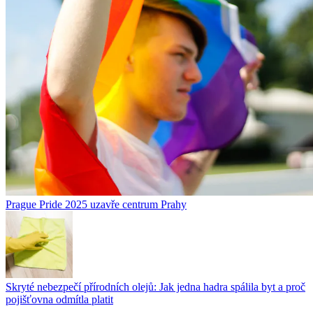
Prague Pride 2025 uzavře centrum Prahy
Skryté nebezpečí přírodních olejů: Jak jedna hadra spálila byt a proč
pojišťovna odmítla platit