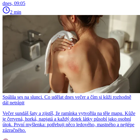
dnes, 09:05
2 min
Spálila ses na slunci. Co udělat dnes večer a čím si kůži rozhodně
dál netrápit
Večer sundáš šaty a zjistíš, že ramínka vytvořila na těle mapu. Kůže
je červená, horká, napjatá a každý dotek látky působí jako osobní
útok. První myšlenka: potřebuji něco ledového, mastného a nejlépe
zázračného.