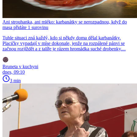
Ani strouhanka, ani mléko: karbanátky se nerozpadnou, když do
masa přidáte 1 surovinu
Tuhle situaci zná každý, kdo si někdy doma dělal karbanátky.
Placičky vypadají v míse dokonale, jenže na rozpálené pánvi se
začnou rozjíždět a z talíře je rázem hromádka suché drobenky....
Bruneta v kuchyni
dnes, 09:10
3 min