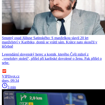
Smutný osud Júliuse Satinského: S manželkou slavil 20 let
manželství v Karibiku, domů se vrátil sám. Krátce nato skončil v
léčebně
Legendární slovenský herec a komik, kterého Češi milují z
„veselohry století“, přišel při karibské dovolené o ženu. Pak přišel o
sebe.
VIPživot.cz
dnes, 09:34
3 min