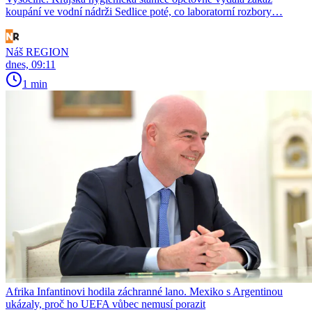
koupání ve vodní nádrži Sedlice poté, co laboratorní rozbory…
Náš REGION
dnes, 09:11
1 min
Afrika Infantinovi hodila záchranné lano. Mexiko s Argentinou
ukázaly, proč ho UEFA vůbec nemusí porazit