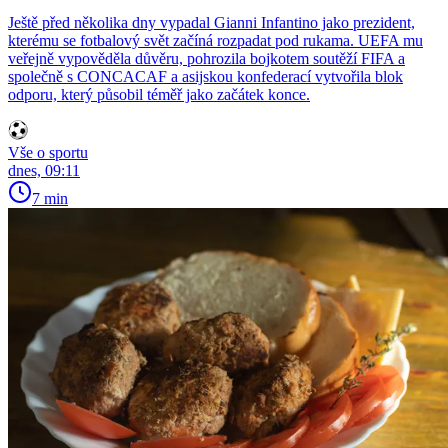
Ještě před několika dny vypadal Gianni Infantino jako prezident,
kterému se fotbalový svět začíná rozpadat pod rukama. UEFA mu
veřejně vypověděla důvěru, pohrozila bojkotem soutěží FIFA a
společně s CONCACAF a asijskou konfederací vytvořila blok
odporu, který působil téměř jako začátek konce.
Vše o sportu
dnes, 09:11
7 min