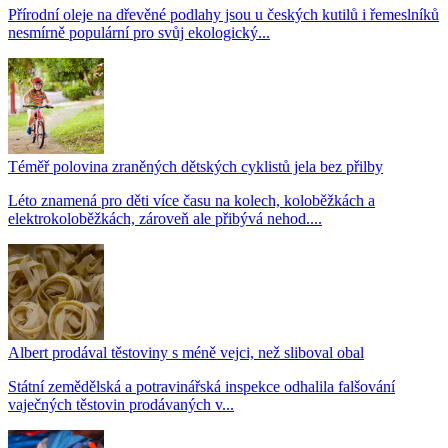
Přírodní oleje na dřevěné podlahy jsou u českých kutilů i řemeslníků
nesmírně populární pro svůj ekologický...
Téměř polovina zraněných dětských cyklistů jela bez přilby
Léto znamená pro děti více času na kolech, koloběžkách a
elektrokoloběžkách, zároveň ale přibývá nehod....
Albert prodával těstoviny s méně vejci, než sliboval obal
Státní zemědělská a potravinářská inspekce odhalila falšování
vaječných těstovin prodávaných v...