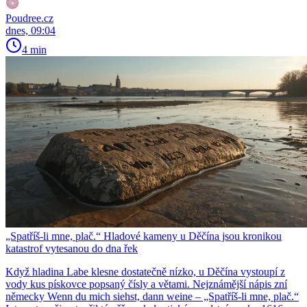
Poudree.cz
dnes, 09:04
4 min
„Spatříš-li mne, plač.“ Hladové kameny u Děčína jsou kronikou
katastrof vytesanou do dna řek
Když hladina Labe klesne dostatečně nízko, u Děčína vystoupí z
vody kus pískovce popsaný čísly a větami. Nejznámější nápis zní
německy Wenn du mich siehst, dann weine – „Spatříš-li mne, plač.“