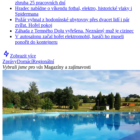
zhruba 25 pracovních dní
Hradec nabídne o víkendu fotbal, elektro, historické vlaky i
Spidermana
Požár vyhnal z hodonínské ubytovny přes dvacet lidí i pár
zvířat. Hořel pokoj
Záhada z Temného Dolu vyřešena. Neznámý muž je cizinec
V autosalonu začal hořet elektromobil, hasiči ho museli
ponořit do kontejneru
Zobrazit více
Zprávy
Domácí
Regionální
Vybrali jsme pro vás
Magazíny a zajímavosti