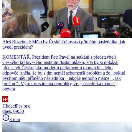
Aleš Rozehnal: Mělo by České království přímého následníka, jak
uvedl prezident?
KOMENTÁŘ. Prezident Petr Pavel na setkání s představiteli
Českého královského institutu dostal otázku, zda by si dokázal
představit Česko jako moderní parlamentní monarchii. Jeho
odpověď zněla, že by s tím neměl sebemenší problém a že „pokud
bychom měli přímého následníka – jakože jednoho máme –, tak
proč ne“. Výrok prezidenta republiky, že „následníka máme“,
otevírá
HlídacíPes.org
dnes, 09:30
3 min