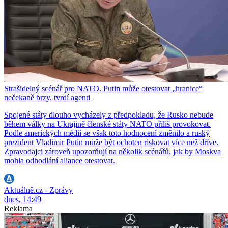
Strašidelný scénář pro NATO. Putin může otestovat „hranice“
nečekaně brzy, tvrdí agenti
Spojené státy dlouho vycházely z předpokladu, že Rusko nebude
během války na Ukrajině členské státy NATO příliš provokovat.
Podle amerických médií se však toto hodnocení změnilo a ruský
prezident Vladimir Putin může být ochoten riskovat více než dříve.
Zpravodajci zároveň upozorňují na několik scénářů, jak by Moskva
mohla odhodlání aliance otestovat.
Aktuálně.cz - Zprávy
dnes, 14:49
Reklama