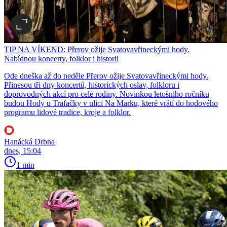
TIP NA VÍKEND: Přerov ožije Svatovavřineckými hody.
Nabídnou koncerty, folklor i historii
Ode dneška až do neděle Přerov ožije Svatovavřineckými hody.
Přinesou tři dny koncertů, historických oslav, folkloru i
doprovodných akcí pro celé rodiny. Novinkou letošního ročníku
budou Hody u Trafačky v ulici Na Marku, které vrátí do hodového
programu lidové tradice, kroje a folklor.
Hanácká Drbna
dnes, 15:04
1 min