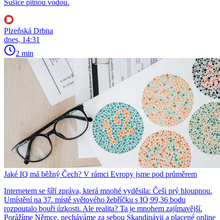
Sušice pitnou vodou.
Plzeňská Drbna
dnes, 14:31
2 min
Jaké IQ má běžný Čech? V rámci Evropy jsme pod průměrem
Internetem se šíří zpráva, která mnohé vyděsila: Češi prý hloupnou.
Umístění na 37. místě světového žebříčku s IQ 99,36 bodu
rozpoutalo bouři úzkosti. Ale realita? Ta je mnohem zajímavější.
Porážíme Němce, necháváme za sebou Skandinávii a placené online