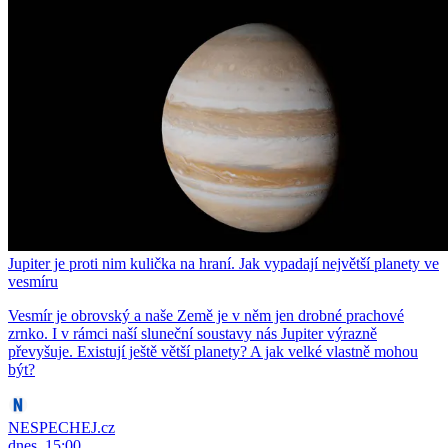
Jupiter je proti nim kulička na hraní. Jak vypadají největší planety ve
vesmíru
Vesmír je obrovský a naše Země je v něm jen drobné prachové
zrnko. I v rámci naší sluneční soustavy nás Jupiter výrazně
převyšuje. Existují ještě větší planety? A jak velké vlastně mohou
být?
NESPECHEJ.cz
dnes, 15:00