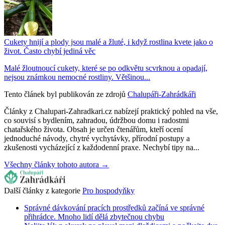
Cukety hnijí a plody jsou malé a žluté, i když rostlina kvete jako o
život. Často chybí jediná věc
Malé žloutnoucí cukety, které se po odkvětu scvrknou a opadají,
nejsou známkou nemocné rostliny. Většinou...
Tento článek byl publikován ze zdrojů
Chalupáři-Zahrádkáři
Články z Chalupari-Zahradkari.cz nabízejí praktický pohled na vše,
co souvisí s bydlením, zahradou, údržbou domu i radostmi
chatařského života. Obsah je určen čtenářům, kteří ocení
jednoduché návody, chytré vychytávky, přírodní postupy a
zkušenosti vycházející z každodenní praxe. Nechybí tipy na...
Všechny články tohoto autora →
Další články z kategorie
Pro hospodyňky
Správné dávkování pracích prostředků začíná ve správné
přihrádce. Mnoho lidí dělá zbytečnou chybu