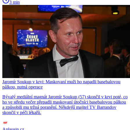
3 min
Jaromír Soukup v krvi: Maskovaní muži ho napadli basebalovou
pálkou, nutná operace
Bývalý mediální magnát Jaromír Soukup (57) skončil v krvi poté, co
ho ve středu večer přepadli maskovaní útočníci basebalovou pálkou
a způsobili mu tržná poranění. Někdejší majitel TV Barrandov
skončil v péči lékařů.
Aplausin.cz