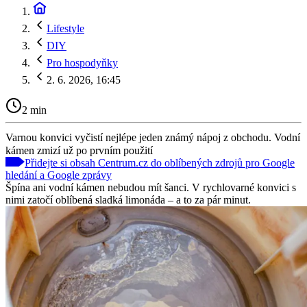
Lifestyle
DIY
Pro hospodyňky
2. 6. 2026, 16:45
2 min
Varnou konvici vyčistí nejlépe jeden známý nápoj z obchodu. Vodní
kámen zmizí už po prvním použití
Přidejte si obsah Centrum.cz do oblíbených zdrojů pro Google
hledání a Google zprávy
Špína ani vodní kámen nebudou mít šanci. V rychlovarné konvici s
nimi zatočí oblíbená sladká limonáda – a to za pár minut.