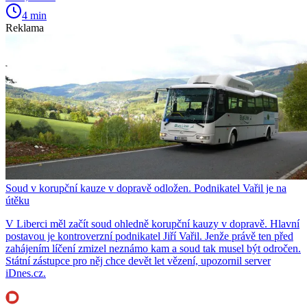
4 min
Reklama
Soud v korupční kauze v dopravě odložen. Podnikatel Vařil je na
útěku
V Liberci měl začít soud ohledně korupční kauzy v dopravě. Hlavní
postavou je kontroverzní podnikatel Jiří Vařil. Jenže právě ten před
zahájením líčení zmizel neznámo kam a soud tak musel být odročen.
Státní zástupce pro něj chce devět let vězení, upozornil server
iDnes.cz.