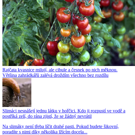
Rajčata kvasnice milují, ale cibule a česnek po nich měknou.
Většina zahrádkářů zalévá droždím všechno bez rozdílu
Slimáci nesnášejí jednu látku v hořčici. Kdo ji rozpustí ve vodě a
postříká zelí, do rána zjistí, že se žádný nevrátil
Na slimáky není třeba líčit drahé pasti. Pokud budete šikovní,
poradíte s nimi díky několika lžícím docela...