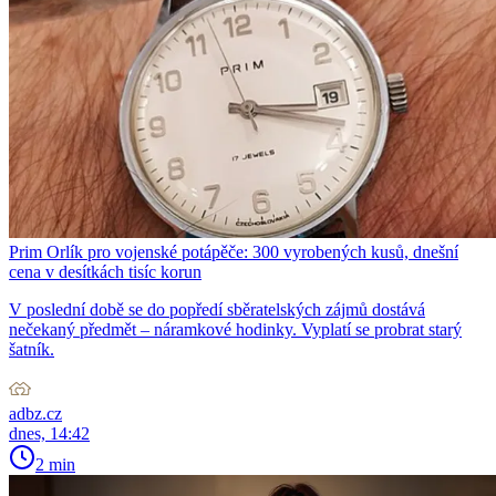
Prim Orlík pro vojenské potápěče: 300 vyrobených kusů, dnešní
cena v desítkách tisíc korun
V poslední době se do popředí sběratelských zájmů dostává
nečekaný předmět – náramkové hodinky. Vyplatí se probrat starý
šatník.
adbz.cz
dnes, 14:42
2 min