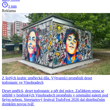
3 min
Reklama
Z šedých krabic umělecká díla. Výtvarníci proměnili deset
trafostanic ve Vinohradech
Deset umělců, deset trafostanic a pět dní práce. Začátkem srpna se
sídliště v brněnských Vinohradech proměnilo v originální galerii pod
širým nebem. Streetartový festival TrafoFest 2026 dal distribučním
domkům novou tvář.