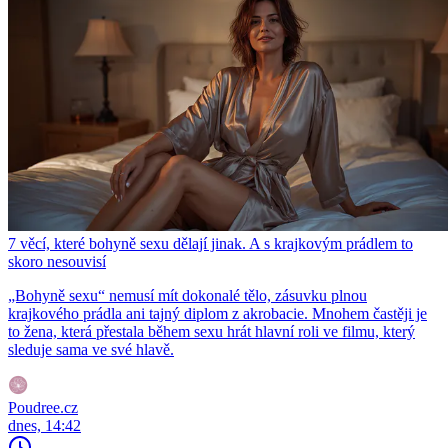
7 věcí, které bohyně sexu dělají jinak. A s krajkovým prádlem to
skoro nesouvisí
„Bohyně sexu“ nemusí mít dokonalé tělo, zásuvku plnou
krajkového prádla ani tajný diplom z akrobacie. Mnohem častěji je
to žena, která přestala během sexu hrát hlavní roli ve filmu, který
sleduje sama ve své hlavě.
Poudree.cz
dnes, 14:42