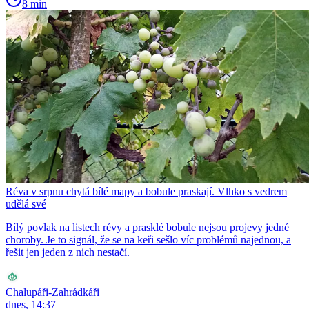
8 min
Réva v srpnu chytá bílé mapy a bobule praskají. Vlhko s vedrem
udělá své
Bílý povlak na listech révy a prasklé bobule nejsou projevy jedné
choroby. Je to signál, že se na keři sešlo víc problémů najednou, a
řešit jen jeden z nich nestačí.
Chalupáři-Zahrádkáři
dnes, 14:37