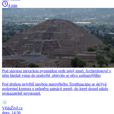
4 min
Pod slavnou mexickou pyramidou vede tajný tunel. Archeologové v
něm hledali vstup do podsvětí, objevilo se něco zajímavějšího
Pod druhou největší stavbou starověkého Teotihuacánu se skrývá
podzemní komora o průměru patnácti metrů, do které dosud nikdo
prokazatelně nevstoupil.
VědaŽivě.cz
dnes, 14:36