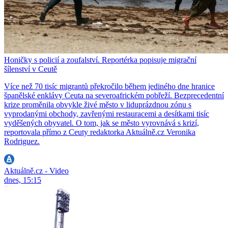
Honičky s policií a zoufalství. Reportérka popisuje migrační
šílenství v Ceutě
Více než 70 tisíc migrantů překročilo během jediného dne hranice
španělské enklávy Ceuta na severoafrickém pobřeží. Bezprecedentní
krize proměnila obvykle živé město v liduprázdnou zónu s
vyprodanými obchody, zavřenými restauracemi a desítkami tisíc
vyděšených obyvatel. O tom, jak se město vyrovnává s krizí,
reportovala přímo z Ceuty redaktorka Aktuálně.cz Veronika
Rodriguez.
Aktuálně.cz - Video
dnes, 15:15