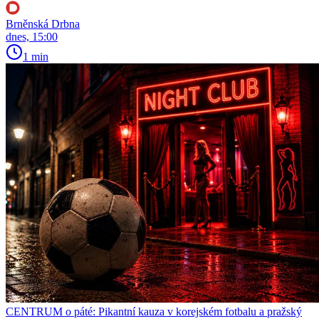
Brněnská Drbna
dnes, 15:00
1 min
CENTRUM o páté: Pikantní kauza v korejském fotbalu a pražský