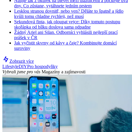
Nalijte lák z okurek na plevel mezi dlaždicemi a počkejte dva
dny. Co zůstane, vytáhnete jedním prstem
Lesklou stranou dovnitř, nebo ven? Děláte to špatně a jídlo
kvůli tomu chladne rychleji, než musí
Sekundová finta, jak oloupat vejce: Díky tomuto postupu
skořápka od bílku doslova sama odpadne
Žádný Ariel ani Silan. Odborníci vyhlásili nejlepší prací
prášek v ČR
Jak vyčistit skvrny od kávy a čaje? Kombinujte domácí
suroviny
Zobrazit více
Lifestyle
DIY
Pro hospodyňky
Vybrali jsme pro vás
Magazíny a zajímavosti