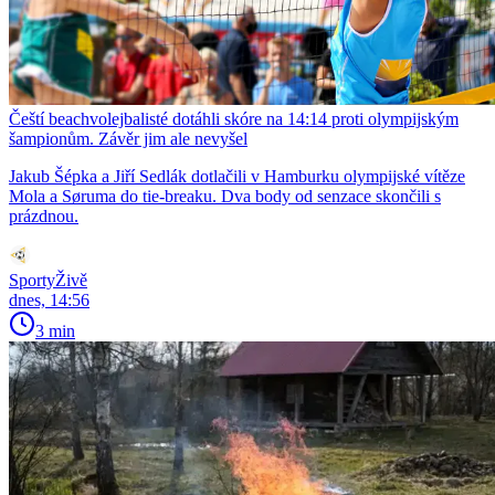
Čeští beachvolejbalisté dotáhli skóre na 14:14 proti olympijským
šampionům. Závěr jim ale nevyšel
Jakub Šépka a Jiří Sedlák dotlačili v Hamburku olympijské vítěze
Mola a Søruma do tie-breaku. Dva body od senzace skončili s
prázdnou.
SportyŽivě
dnes, 14:56
3 min