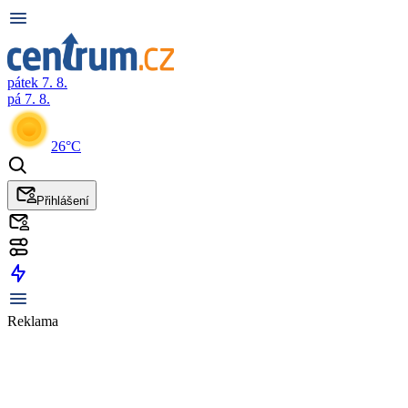
pátek 7. 8.
pá 7. 8.
26°C
Přihlášení
Reklama