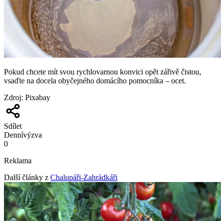
Pokud chcete mít svou rychlovarnou konvici opět zářivě čistou,
vsaďte na docela obyčejného domácího pomocníka – ocet.
Zdroj
:
Pixabay
Sdílet
Denní
výzva
0
Reklama
Další články z
Chalupáři-Zahrádkáři