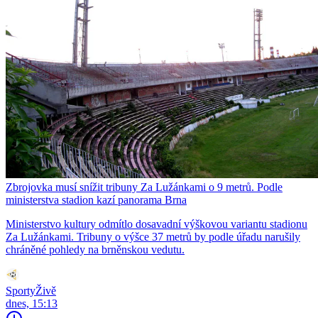
Zbrojovka musí snížit tribuny Za Lužánkami o 9 metrů. Podle
ministerstva stadion kazí panorama Brna
Ministerstvo kultury odmítlo dosavadní výškovou variantu stadionu
Za Lužánkami. Tribuny o výšce 37 metrů by podle úřadu narušily
chráněné pohledy na brněnskou vedutu.
SportyŽivě
dnes, 15:13