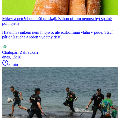
Mrkev a petržel po dešti praskají. Záhon přitom nemusí být špatně
pohnojený
Hlavním viníkem není hnojivo, ale rozkolísaná vláha v půdě. Stačí
pár dnů sucha a jeden vydatný déšť.
Chalupáři-Zahrádkáři
dnes, 15:18
3 min