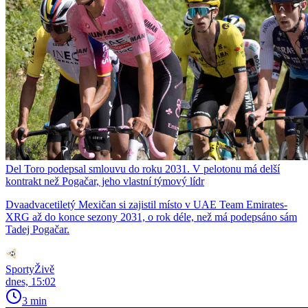
Del Toro podepsal smlouvu do roku 2031. V pelotonu má delší
kontrakt než Pogačar, jeho vlastní týmový lídr
Dvaadvacetiletý Mexičan si zajistil místo v UAE Team Emirates-
XRG až do konce sezony 2031, o rok déle, než má podepsáno sám
Tadej Pogačar.
SportyŽivě
dnes, 15:02
3 min