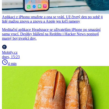
Aplikaci z iPhonu smažete a ona se vrátí. Už čtvrtý den po sobě ji
lidé mažou znovu a znovu a Apple jen krčí rameny
Meditační aplikace Headspace se uživatelům iPhone po smazání
sama vrací. Desítky hlášení na Redditu i Hacker News popisují
marný boj trvající dny.
Mobify.cz
dnes, 15:23
4 min