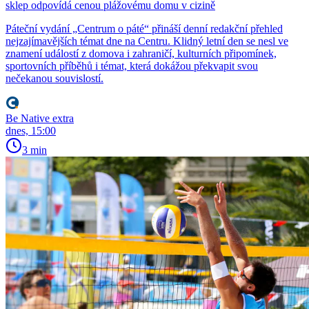
sklep odpovídá cenou plážovému domu v cizině
Páteční vydání „Centrum o páté“ přináší denní redakční přehled
nejzajímavějších témat dne na Centru. Klidný letní den se nesl ve
znamení událostí z domova i zahraničí, kulturních připomínek,
sportovních příběhů i témat, která dokážou překvapit svou
nečekanou souvislostí.
Be Native extra
dnes, 15:00
3 min