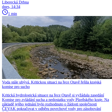
Liberecká Drbna
dnes, 14:34
1 min
Voda stále ubývá. Kritickou situaci na řece Otavě řešila krajská
komise pro sucho
Kritická hydrologická situace na řece Otavě si vyžádala zasedání
Komise pro zvládání sucha a nedostatku vody Plzeňského kraje. Na
základě jejího jednání bylo rozhodnuto o žádosti společnosti
ČEVAK pokračovat v odběru povrchové vody pro zásobování