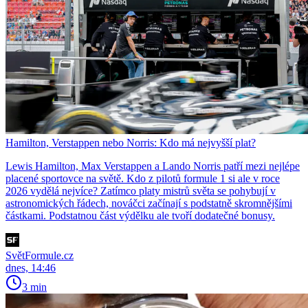
Hamilton, Verstappen nebo Norris: Kdo má nejvyšší plat?
Lewis Hamilton, Max Verstappen a Lando Norris patří mezi nejlépe
placené sportovce na světě. Kdo z pilotů formule 1 si ale v roce
2026 vydělá nejvíce? Zatímco platy mistrů světa se pohybují v
astronomických řádech, nováčci začínají s podstatně skromnějšími
částkami. Podstatnou část výdělku ale tvoří dodatečné bonusy.
SvětFormule.cz
dnes, 14:46
3 min