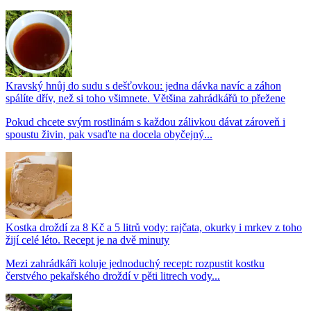
Kravský hnůj do sudu s dešťovkou: jedna dávka navíc a záhon
spálíte dřív, než si toho všimnete. Většina zahrádkářů to přežene
Pokud chcete svým rostlinám s každou zálivkou dávat zároveň i
spoustu živin, pak vsaďte na docela obyčejný...
Kostka droždí za 8 Kč a 5 litrů vody: rajčata, okurky i mrkev z toho
žijí celé léto. Recept je na dvě minuty
Mezi zahrádkáři koluje jednoduchý recept: rozpustit kostku
čerstvého pekařského droždí v pěti litrech vody...