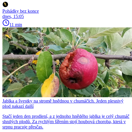
Pohádky bez konce
dnes, 15:05
11 min
Jablka a švestky na stromě hnědnou v chumáčích. Jeden plesnivý
plod nakazí další
Stačí jeden den prodlení, a z jednoho hnědého jablka je celý chumáč
shnilých plodů. Za rychlým šířením stojí houbová choroba, která v
srpnu pracuje přesčas.