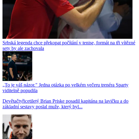
Srbská legenda chce překopat počítání v tenise, formát na tři vítězné
sety by ale zachovala
„To je váš názor." Jedna otázka po velkém večeru trenéra Sparty
viditelně popudila
Devětačtyřicetiletý Brian Priske posadil kapitána na lavičku a do
základní sestavy poslal muže, který byl...