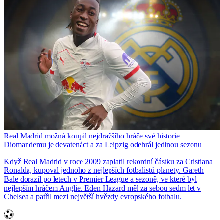
Real Madrid možná koupil nejdražšího hráče své historie.
Diomandemu je devatenáct a za Leipzig odehrál jedinou sezonu
Když Real Madrid v roce 2009 zaplatil rekordní částku za Cristiana
Ronalda, kupoval jednoho z nejlepších fotbalistů planety. Gareth
Bale dorazil po letech v Premier League a sezoně, ve které byl
nejlepším hráčem Anglie. Eden Hazard měl za sebou sedm let v
Chelsea a patřil mezi největší hvězdy evropského fotbalu.