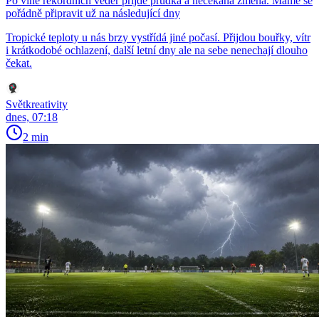
Po vlně rekordních veder přijde prudká a nečekaná změna. Máme se
pořádně připravit už na následující dny
Tropické teploty u nás brzy vystřídá jiné počasí. Přijdou bouřky, vítr
i krátkodobé ochlazení, další letní dny ale na sebe nenechají dlouho
čekat.
Světkreativity
dnes, 07:18
2 min