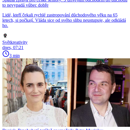
to nevypadá vůbec dobře
Lidé, kteří čekali rychlé zastropování důchodového věku na 65
letech, si počkají. Vláda sice od svého slibu neustupuje, ale odkládá
ho.
Světkreativity
dnes, 07:21
3 min