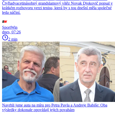
Čtyřiadvacetinásobný grandslamový vítěz Novak Djokovič popsal v
krátkém rozhovoru verzi tenisu, která by s tou dnešní měla společné
leda náčiní.
SportWin
dnes, 07:26
2 min
Navrhli jsme auta na míru pro Petra Pavla a Andreje Babiše: Oba
výsledky dokonale opovídají jejich povahám