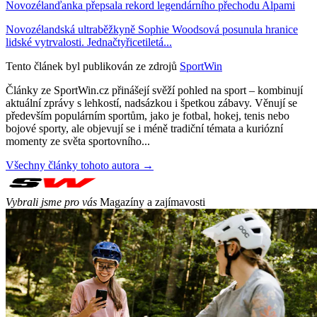
Novozélanďanka přepsala rekord legendárního přechodu Alpami
Novozélandská ultraběžkyně Sophie Woodsová posunula hranice
lidské vytrvalosti. Jednačtyřicetiletá...
Tento článek byl publikován ze zdrojů
SportWin
Články ze SportWin.cz přinášejí svěží pohled na sport – kombinují
aktuální zprávy s lehkostí, nadsázkou i špetkou zábavy. Věnují se
především populárním sportům, jako je fotbal, hokej, tenis nebo
bojové sporty, ale objevují se i méně tradiční témata a kuriózní
momenty ze světa sportovního...
Všechny články tohoto autora →
Vybrali jsme pro vás
Magazíny a zajímavosti