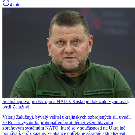
4 min
Špatná zpráva pro Evropu a NATO. Rusko je dokázalo vynulovat,
tvrdí Zalužnyj
Valerij Zalužnyj, bývalý velitel ukrajinských ozbrojených sil, uvedl,
že Rusko vyvinulo protiopatření proti téměř všem hlavním
zbraňovým systémům NATO, které se v současnosti na Ukrajině
používají, což ukazuje, že aliance potřebuje zásadně aktualizovat