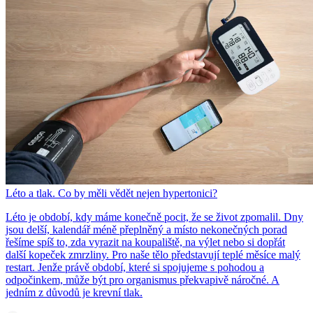
Léto a tlak. Co by měli vědět nejen hypertonici?
Léto je období, kdy máme konečně pocit, že se život zpomalil. Dny
jsou delší, kalendář méně přeplněný a místo nekonečných porad
řešíme spíš to, zda vyrazit na koupaliště, na výlet nebo si dopřát
další kopeček zmrzliny. Pro naše tělo představují teplé měsíce malý
restart. Jenže právě období, které si spojujeme s pohodou a
odpočinkem, může být pro organismus překvapivě náročné. A
jedním z důvodů je krevní tlak.