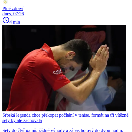
Plné zdraví
dnes, 07:26
4 min
Srbská legenda chce překopat počítání v tenise, formát na tři vítězné
sety by ale zachovala
Sety do čtyř gamů, žádné výhody a zápas hotový do dvou hodin.