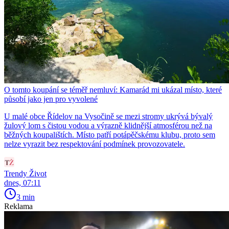
O tomto koupání se téměř nemluví: Kamarád mi ukázal místo, které
působí jako jen pro vyvolené
U malé obce Řídelov na Vysočině se mezi stromy ukrývá bývalý
žulový lom s čistou vodou a výrazně klidnější atmosférou než na
běžných koupalištích. Místo patří potápěčskému klubu, proto sem
nelze vyrazit bez respektování podmínek provozovatele.
Trendy Život
dnes, 07:11
3 min
Reklama