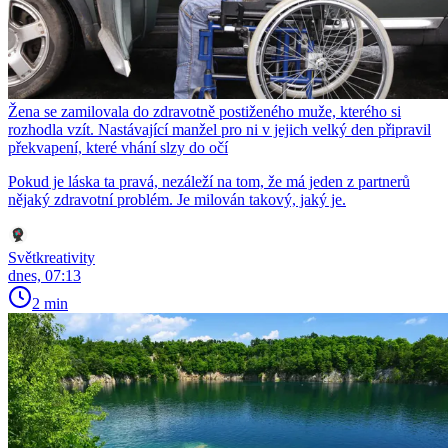
Žena se zamilovala do zdravotně postiženého muže, kterého si
rozhodla vzít. Nastávající manžel pro ni v jejich velký den připravil
překvapení, které vhání slzy do očí
Pokud je láska ta pravá, nezáleží na tom, že má jeden z partnerů
nějaký zdravotní problém. Je milován takový, jaký je.
Světkreativity
dnes, 07:13
2 min