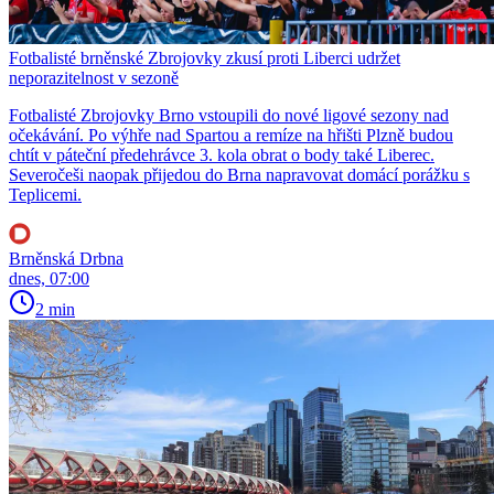
Fotbalisté brněnské Zbrojovky zkusí proti Liberci udržet
neporazitelnost v sezoně
Fotbalisté Zbrojovky Brno vstoupili do nové ligové sezony nad
očekávání. Po výhře nad Spartou a remíze na hřišti Plzně budou
chtít v páteční předehrávce 3. kola obrat o body také Liberec.
Severočeši naopak přijedou do Brna napravovat domácí porážku s
Teplicemi.
Brněnská Drbna
dnes, 07:00
2 min