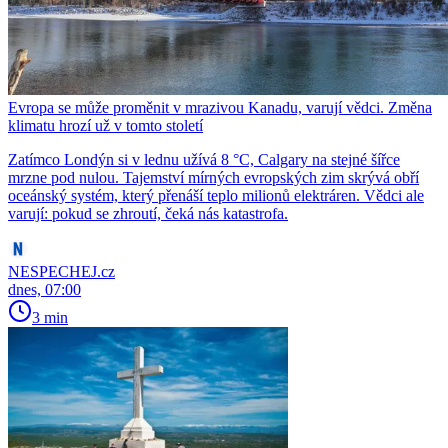
Evropa se může proměnit v mrazivou Kanadu, varují vědci. Změna
klimatu hrozí už v tomto století
Zatímco Londýn si v lednu užívá 8 °C, Calgary na stejné šířce
mrzne pod nulou. Tajemství mírných evropských zim skrývá obří
oceánský systém, který přenáší teplo milionů elektráren. Vědci ale
varují: pokud se zhroutí, čeká nás katastrofa.
NESPECHEJ.cz
dnes, 07:00
3 min