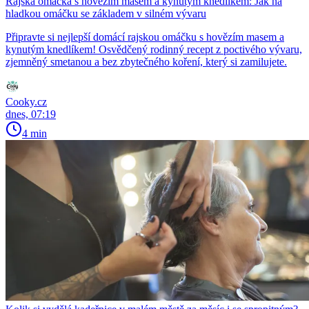
Rajská omáčka s hovězím masem a kynutým knedlíkem: Jak na
hladkou omáčku se základem v silném vývaru
Připravte si nejlepší domácí rajskou omáčku s hovězím masem a
kynutým knedlíkem! Osvědčený rodinný recept z poctivého vývaru,
zjemněný smetanou a bez zbytečného koření, který si zamilujete.
Cooky.cz
dnes, 07:19
4 min