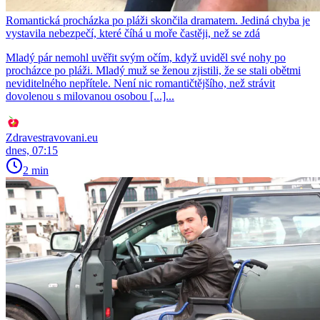
Romantická procházka po pláži skončila dramatem. Jediná chyba je
vystavila nebezpečí, které číhá u moře častěji, než se zdá
Mladý pár nemohl uvěřit svým očím, když uviděl své nohy po
procházce po pláži. Mladý muž se ženou zjistili, že se stali obětmi
neviditelného nepřítele. Není nic romantičtějšího, než strávit
dovolenou s milovanou osobou [...]...
Zdravestravovani.eu
dnes, 07:15
2 min