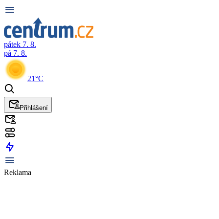
pátek 7. 8.
pá 7. 8.
21°C
Přihlášení
Reklama