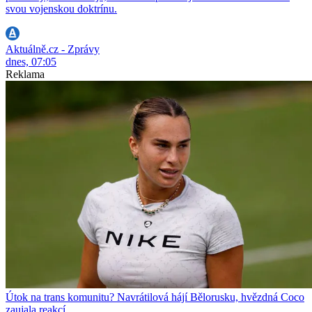
svou vojenskou doktrínu.
Aktuálně.cz - Zprávy
dnes, 07:05
Reklama
Útok na trans komunitu? Navrátilová hájí Bělorusku, hvězdná Coco
zaujala reakcí