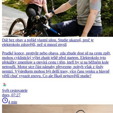
Dál bez obav a pořád vlastní silou. Studie ukazují, proč je
elektrokolo zdravější, než si mnozí myslí
Prudké kopce, protivítr nebo obava, zda zbude dost sil na cestu zpět,
mohou cyklistický výlet zhatit ještě před startem. Elektrokolo tyto
překážky zmenšuje a otevírá cestu i těm, kteří by si na běžném kole
netroufli. Motor sice část námahy převezme, pohyb však z jízdy
nemizí. Výsledkem mohou být delší trasy, více času venku a hlavně
větší chuť vyrazit znovu. Co ale říkají nejnovější studie?
Svět cestovatele
dnes, 07:27
4 min