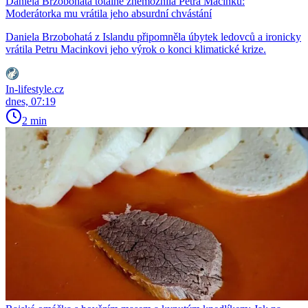
Daniela Brzobohatá totálně znemožnila Petra Macinku:
Moderátorka mu vrátila jeho absurdní chvástání
Daniela Brzobohatá z Islandu připomněla úbytek ledovců a ironicky
vrátila Petru Macinkovi jeho výrok o konci klimatické krize.
In-lifestyle.cz
dnes, 07:19
2 min