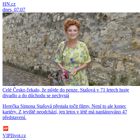
HN.cz
dnes, 07:07
Celé Česko čekalo, že půjde do penze. Stašová v 71 letech hraje
divadlo a do důchodu se nechystá
Herečka Simona Stašová přestala točit filmy. Není to ale konec
kariéry. Z jeviště neodchází, jen letos v létě má naplánováno 47
představení.
VIPživot.cz