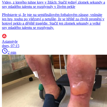
Video, z kterého tuhne krev v žilách: Stačil jediný zlomek sekundy a
sny mladého talentu se rozplynuly v živém pekle
Představte si, že jste na semifinálovém fotbalovém zápase, vnímáte
jen hru, touhu po vítězství a netušíte, že se hřiště za chvíli promění v
hotové peklo a dějiště tragédie. Stačil jen zlomek sekundy a velké
sny mladého talentu se rozplynuly.
Asianstyle
dnes, 07:15
2 min