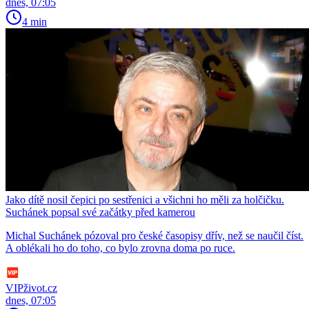
dnes, 07:05
4 min
Jako dítě nosil čepici po sestřenici a všichni ho měli za holčičku.
Suchánek popsal své začátky před kamerou
Michal Suchánek pózoval pro české časopisy dřív, než se naučil číst.
A oblékali ho do toho, co bylo zrovna doma po ruce.
VIPživot.cz
dnes, 07:05