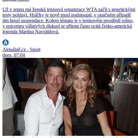
Už v srpnu má ženská tenisová organizace WTA začít s genetickými
testy pohlaví. Hráčky je nově musí podstoupit, v opačném případě
jim hrozí suspendace. Kolem tématu je v tenisovém prostředí rušno,
v epicentru vášnivých diskusí se přitom často ocitá česko-americká
legenda Martina Navrátilová.
Aktuálně.cz - Sport
dnes, 07:04