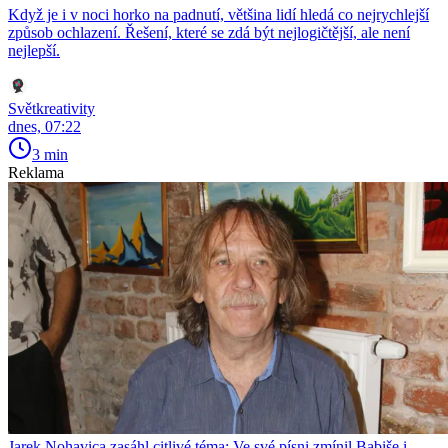
Když je i v noci horko na padnutí, většina lidí hledá co nejrychlejší
způsob ochlazení. Řešení, které se zdá být nejlogičtější, ale není
nejlepší.
Světkreativity
dnes, 07:22
3 min
Reklama
Jarek Nohavica zasáhl citlivé téma: Ve své písni zmínil Babiše i