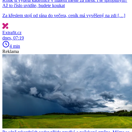
Kolik si vydělá kadeřnice v malém městě za měsíc i se spropitným?
Až to číslo uvidíte, budete koukat
Za křeslem stojí od rána do večera, ceník má vyvěšený na zdi […]
Extrafit.cz
dnes, 07:19
4 min
Reklama