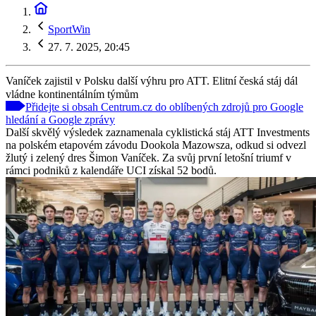
SportWin
27. 7. 2025, 20:45
Vaníček zajistil v Polsku další výhru pro ATT. Elitní česká stáj dál
vládne kontinentálním týmům
Přidejte si obsah Centrum.cz do oblíbených zdrojů pro Google
hledání a Google zprávy
Další skvělý výsledek zaznamenala cyklistická stáj ATT Investments
na polském etapovém závodu Dookola Mazowsza, odkud si odvezl
žlutý i zelený dres Šimon Vaníček. Za svůj první letošní triumf v
rámci podniků z kalendáře UCI získal 52 bodů.