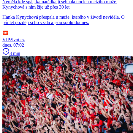
Neměla kde spát, kamarádka jí sehnala nocleh u cizího muže.
Kynychová s ním žije už přes 30 let
Hanka Kynychová přespala u muže, kterého v životě neviděla. O
pár let později si ho vzala a jsou spolu dodnes.
VIPživot.cz
dnes, 07:02
3 min