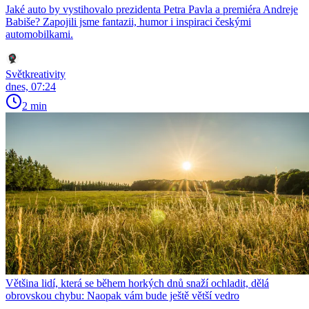
Jaké auto by vystihovalo prezidenta Petra Pavla a premiéra Andreje
Babiše? Zapojili jsme fantazii, humor i inspiraci českými
automobilkami.
Světkreativity
dnes, 07:24
2 min
Většina lidí, která se během horkých dnů snaží ochladit, dělá
obrovskou chybu: Naopak vám bude ještě větší vedro