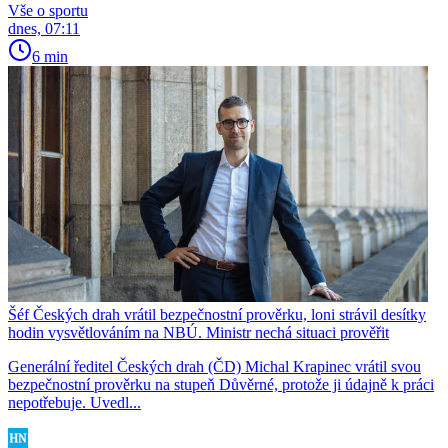
Vše o sportu
dnes, 07:11
6 min
Šéf Českých drah vrátil bezpečnostní prověrku, loni strávil desítky
hodin vysvětlováním na NBÚ. Ministr nechá situaci prověřit
Generální ředitel Českých drah (ČD) Michal Krapinec vrátil svou
bezpečnostní prověrku na stupeň Důvěrné, protože ji údajně k práci
nepotřebuje. Uvedl...