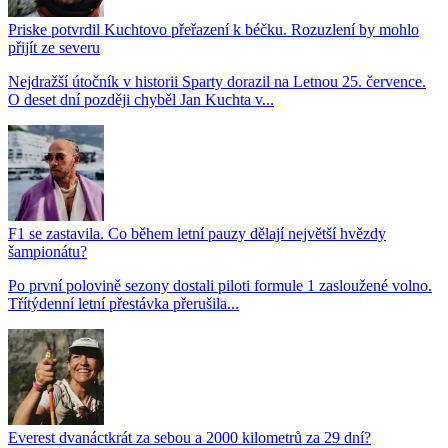
Priske potvrdil Kuchtovo přeřazení k béčku. Rozuzlení by mohlo
přijít ze severu
Nejdražší útočník v historii Sparty dorazil na Letnou 25. července.
O deset dní později chyběl Jan Kuchta v...
F1 se zastavila. Co během letní pauzy dělají největší hvězdy
šampionátu?
Po první polovině sezony dostali piloti formule 1 zasloužené volno.
Třítýdenní letní přestávka přerušila...
Everest dvanáctkrát za sebou a 2000 kilometrů za 29 dní?