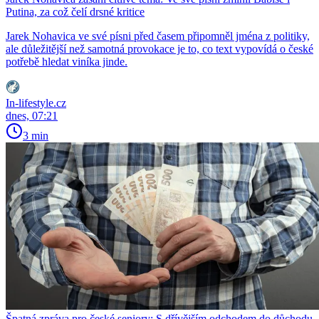
Putina, za což čelí drsné kritice
Jarek Nohavica ve své písni před časem připomněl jména z politiky,
ale důležitější než samotná provokace je to, co text vypovídá o české
potřebě hledat viníka jinde.
In-lifestyle.cz
dnes, 07:21
3 min
Špatná zpráva pro české seniory: S dřívějším odchodem do důchodu