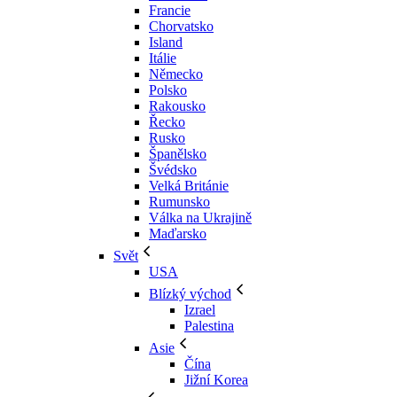
Francie
Chorvatsko
Island
Itálie
Německo
Polsko
Rakousko
Řecko
Rusko
Španělsko
Švédsko
Velká Británie
Rumunsko
Válka na Ukrajině
Maďarsko
Svět
USA
Blízký východ
Izrael
Palestina
Asie
Čína
Jižní Korea