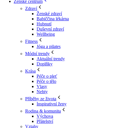
Ženské centrum
Zdraví
Ženské zdraví
Babiččina lékárna
Hubnutí
Duševní zdraví
Wellbeing
Fitness
Jóga a pilates
Módní trendy
Aktuální trendy
Doplňky
Krása
Péče o pleť
Péče o tělo
Vlasy
Nehty
Příběhy ze života
Inspirativní ženy
Rodina & komunita
Výchova
Přátelství
Vztahy