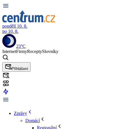
pondělí 10. 8.
po 10. 8.
23°C
Internet
Firmy
Recepty
Slovníky
Přihlášení
Zprávy
Domácí
Regionální