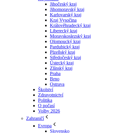
Jihočeský kraj
Jihomoravský kraj
Karlovarský kraj
Kraj Vysočina
Králověhradecký kraj
Liberecký kraj
Moravskoslezský kraj
Olomoucký kraj
Pardubický kraj
Plzeňský kraj
Středočeský kraj
Ústecký kraj
Zlínský kraj
Praha
Brno
Ostrava
Školství
Zdravotnictví
Politika
O počasí
Volby 2026
Zahraničí
Evropa
Slovensko