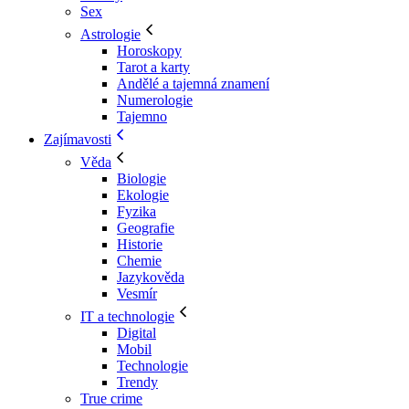
Sex
Astrologie
Horoskopy
Tarot a karty
Andělé a tajemná znamení
Numerologie
Tajemno
Zajímavosti
Věda
Biologie
Ekologie
Fyzika
Geografie
Historie
Chemie
Jazykověda
Vesmír
IT a technologie
Digital
Mobil
Technologie
Trendy
True crime