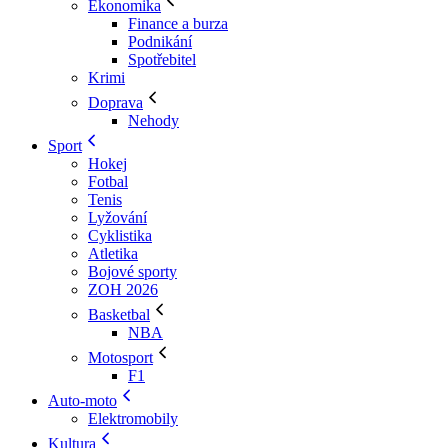
Ekonomika
Finance a burza
Podnikání
Spotřebitel
Krimi
Doprava
Nehody
Sport
Hokej
Fotbal
Tenis
Lyžování
Cyklistika
Atletika
Bojové sporty
ZOH 2026
Basketbal
NBA
Motosport
F1
Auto-moto
Elektromobily
Kultura