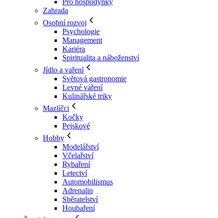
Pro hospodyňky
Zahrada
Osobní rozvoj
Psychologie
Management
Kariéra
Spiritualita a náboženství
Jídlo a vaření
Světová gastronomie
Levné vaření
Kulinářské triky
Mazlíčci
Kočky
Pejskové
Hobby
Modelářství
Včelařství
Rybaření
Letectví
Automobilismus
Adrenalin
Sběratelství
Houbaření