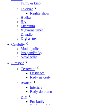
Filmy & kino
Televize
Reality show
Hudba
Hry
Literatura
Výtvarné umění
Divadlo
Digi a stream
Celebrity
Módní policie
Pro pamětníky
Nové tváře
Lifestyle
Cestování
Destinace
Rady na cesty
Bydlení
Interiery
Rady do domu
DIY
Pro kutily