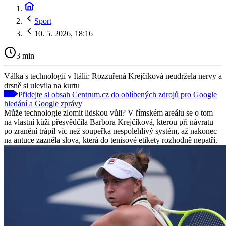
Sport
10. 5. 2026, 18:16
3 min
Válka s technologií v Itálii: Rozzuřená Krejčíková neudržela nervy a
drsně si ulevila na kurtu
Přidejte si obsah Centrum.cz do oblíbených zdrojů pro Google
hledání a Google zprávy
Může technologie zlomit lidskou vůli? V římském areálu se o tom
na vlastní kůži přesvědčila Barbora Krejčíková, kterou při návratu
po zranění trápil víc než soupeřka nespolehlivý systém, až nakonec
na antuce zazněla slova, která do tenisové etikety rozhodně nepatří.