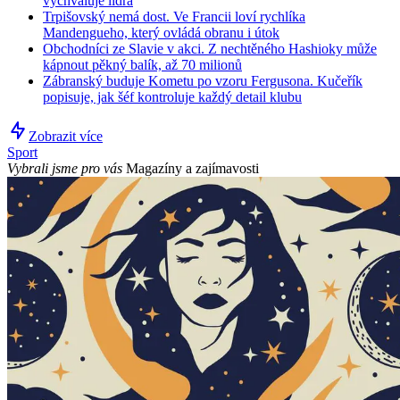
vychvaluje lídra
Trpišovský nemá dost. Ve Francii loví rychlíka
Mandengueho, který ovládá obranu i útok
Obchodníci ze Slavie v akci. Z nechtěného Hashioky může
kápnout pěkný balík, až 70 milionů
Zábranský buduje Kometu po vzoru Fergusona. Kučeřík
popisuje, jak šéf kontroluje každý detail klubu
Zobrazit více
Sport
Vybrali jsme pro vás
Magazíny a zajímavosti