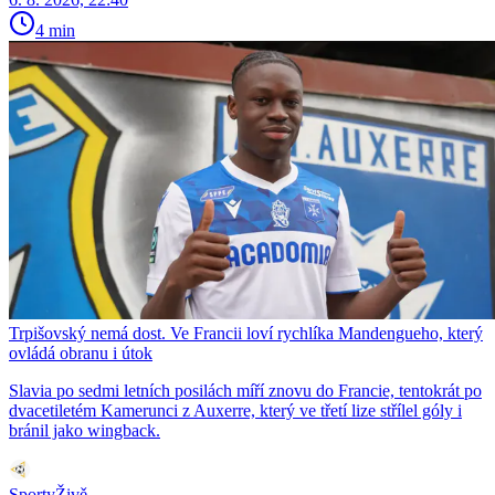
4 min
Trpišovský nemá dost. Ve Francii loví rychlíka Mandengueho, který
ovládá obranu i útok
Slavia po sedmi letních posilách míří znovu do Francie, tentokrát po
dvacetiletém Kamerunci z Auxerre, který ve třetí lize střílel góly i
bránil jako wingback.
SportyŽivě