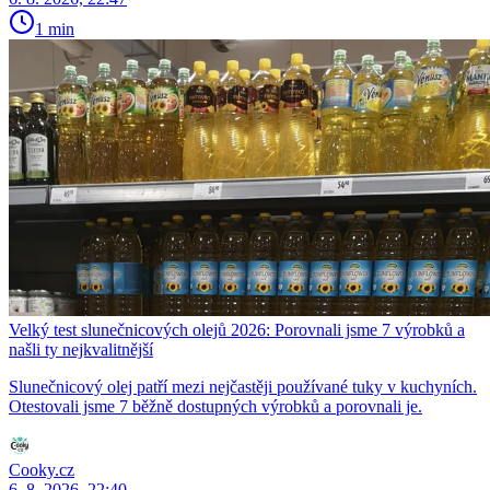
1 min
Velký test slunečnicových olejů 2026: Porovnali jsme 7 výrobků a
našli ty nejkvalitnější
Slunečnicový olej patří mezi nejčastěji používané tuky v kuchyních.
Otestovali jsme 7 běžně dostupných výrobků a porovnali je.
Cooky.cz
6. 8. 2026, 22:40