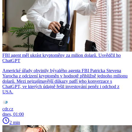
FBI agent měl ukrást kryptoměny za milion dolarů. Usvědčil ho
ChatGPT
Americké úřady obvinily bývalého agenta FBI Patricka Stevena
Yarocha z odcizení kryptoměn v hodnotě přibližně jednoho milionu
dolarů. Mezi nejzajímavější důkazy patří jeho konverzace s
ChatGPT, ve kterých údajně řešil investování peněz i odchod z
USA.
cdr.cz
dnes, 01:00
2 min