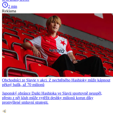
2 min
Reklama
Obchodníci ze Slavie v akci. Z nechtěného Hashioky může kápnout
pěkný balík, až 70 milionů
Japonský obránce Daiki Hashioka ve Slavii sportovně neuspěl,
přesto z něj klub může vytěžit desítky milionů korun díky
promyšlené smluvní strategii.