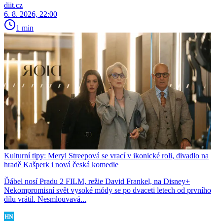
diit.cz
6. 8. 2026, 22:00
1 min
Kulturní tipy: Meryl Streepová se vrací v ikonické roli, divadlo na
hradě Kašperk i nová česká komedie
Ďábel nosí Pradu 2 FILM, režie David Frankel, na Disney+
Nekompromisní svět vysoké módy se po dvaceti letech od prvního
dílu vrátil. Nesmlouvavá...