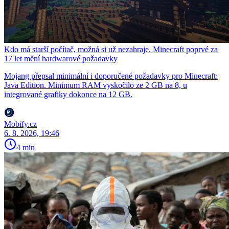
Kdo má starší počítač, možná si už nezahraje. Minecraft poprvé za
17 let mění hardwarové požadavky
Mojang přepsal minimální i doporučené požadavky pro Minecraft:
Java Edition. Minimum RAM vyskočilo ze 2 GB na 8, u
integrované grafiky dokonce na 12 GB.
Mobify.cz
6. 8. 2026, 19:46
4 min