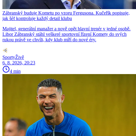
Zábranský buduje Kometu po vzoru Fergusona. Kučeřík popisuje,
jak šéf kontroluje každý detail klubu
Majitel, generální manažer a nově opět hlavní trenér v jedné osobě.
Libor Zábranský stáhl veškeré sportovní řízení Komety do svých
rukou právě ve chvíli, kdy klub míří do nové éry.
SportyŽivě
6. 8. 2026, 20:23
4 min