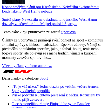
Konec smělých plánů pro Křetínského. Největším akcionářem u
londýnského West Hamu nebude
Smělé plány Newcastlu na ovládnutí londýnského West Hamu
doznaly značných trhlin. Majitel pražské Sparty...
Tento článek byl publikován ze zdrojů
SportWin
Články ze SportWin.cz přinášejí svěží pohled na sport – kombinují
aktuální zprávy s lehkostí, nadsázkou i špetkou zábavy. Věnují se
především populárním sportům, jako je fotbal, hokej, tenis nebo
bojové sporty, ale objevují se i méně tradiční témata a kuriózní
momenty ze světa sportovního...
Všechny články tohoto autora →
Další články z kategorie
Sport
„To je váš názor." Jedna otázka po velkém večeru trenéra
Sparty viditelně popudila
Priske potvrdil Kuchtovo přeřazení k béčku. Rozuzlení by
mohlo přijít ze severu
Otec Antonelliho trénuje Fittipaldiho syna: Brazilec