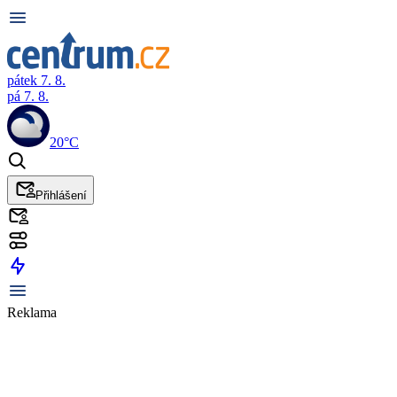
pátek 7. 8.
pá 7. 8.
20°C
Přihlášení
Reklama