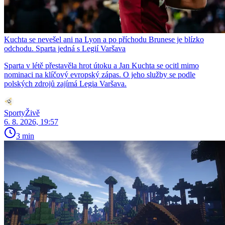
Kuchta se nevešel ani na Lyon a po příchodu Brunese je blízko
odchodu. Sparta jedná s Legií Varšava
Sparta v létě přestavěla hrot útoku a Jan Kuchta se ocitl mimo
nominaci na klíčový evropský zápas. O jeho služby se podle
polských zdrojů zajímá Legia Varšava.
SportyŽivě
6. 8. 2026, 19:57
3 min