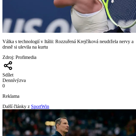
Válka s technologií v Itálii: Rozzuřená Krejčíková neudržela nervy a
drsně si ulevila na kurtu
Zdroj
:
Profimedia
Sdílet
Denní
výzva
0
Reklama
Další články z
SportWin