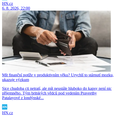
HN.cz
6. 8. 2026, 22:00
Mít finanční potíže v produktivním věku? Urychlí to stárnutí mozku,
ukazuje výzkum
Sice chudoba cti netratí, ale mít neustále hluboko do kapsy není nic
příjemného. Tým britských vědců pod vedením Praveethy
Patalayové z londýnské...
HN.cz