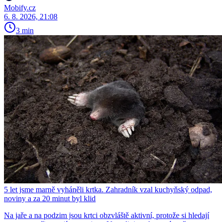
Mobify.cz
6. 8. 2026, 21:08
3 min
5 let jsme marně vyháněli krtka. Zahradník vzal kuchyňský odpad,
noviny a za 20 minut byl klid
Na jaře a na podzim jsou krtci obzvláště aktivní, protože si hledají