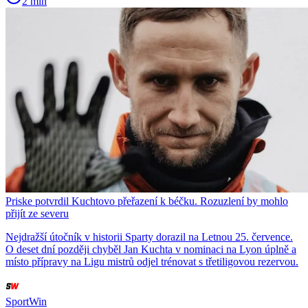
2 min
Priske potvrdil Kuchtovo přeřazení k béčku. Rozuzlení by mohlo
přijít ze severu
Nejdražší útočník v historii Sparty dorazil na Letnou 25. července.
O deset dní později chyběl Jan Kuchta v nominaci na Lyon úplně a
místo přípravy na Ligu mistrů odjel trénovat s třetiligovou rezervou.
SportWin