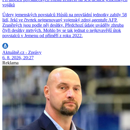
vojáků
Údery jemenských povstalců Húsíů na provládní jednotky zabily 58
lidí, řekl ve čtvrtek nejmenovaný vojenský zdroj agentuře AFP.
Zraněných jsou podle něj desítky. Předchozí údaje uváděly zhruba
čtyři desítky mrtvých. Mohlo by se tak jednat o nejkrvavější útok
povstalců v Jemenu od příměří z roku 2022.
Aktuálně.cz - Zprávy
6. 8. 2026, 20:27
Reklama