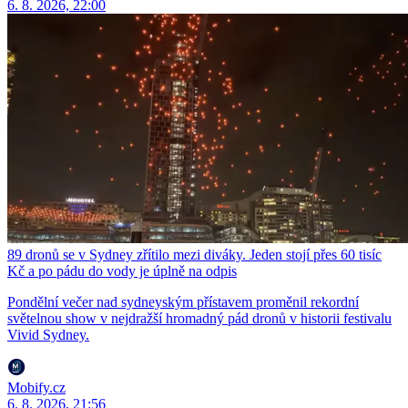
6. 8. 2026, 22:00
89 dronů se v Sydney zřítilo mezi diváky. Jeden stojí přes 60 tisíc
Kč a po pádu do vody je úplně na odpis
Pondělní večer nad sydneyským přístavem proměnil rekordní
světelnou show v nejdražší hromadný pád dronů v historii festivalu
Vivid Sydney.
Mobify.cz
6. 8. 2026, 21:56