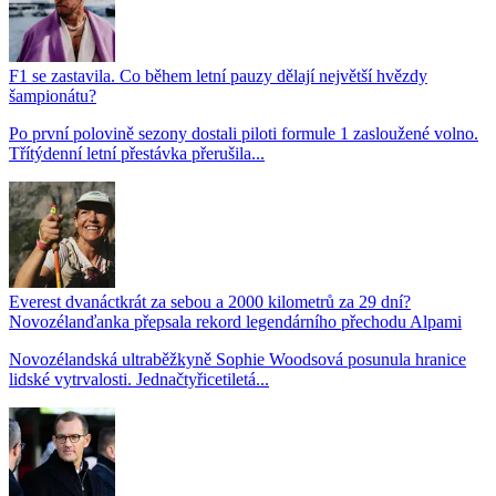
F1 se zastavila. Co během letní pauzy dělají největší hvězdy
šampionátu?
Po první polovině sezony dostali piloti formule 1 zasloužené volno.
Třítýdenní letní přestávka přerušila...
Everest dvanáctkrát za sebou a 2000 kilometrů za 29 dní?
Novozélanďanka přepsala rekord legendárního přechodu Alpami
Novozélandská ultraběžkyně Sophie Woodsová posunula hranice
lidské vytrvalosti. Jednačtyřicetiletá...