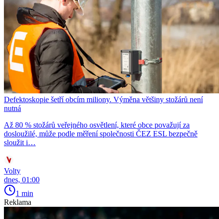
Defektoskopie šetří obcím miliony. Výměna většiny stožárů není
nutná
Až 80 % stožárů veřejného osvětlení, které obce považují za
dosloužilé, může podle měření společnosti ČEZ ESL bezpečně
sloužit i…
Volty
dnes, 01:00
1 min
Reklama