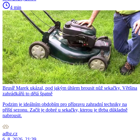
4 min
Brusíř Marek ukázal, pod jakým úhlem brousit nůž sekačky. Většina
zahrádkářů to dělá špatně
Podzim je ideálním obdobím pro přípravu zahradní techniky na
příští sezonu. Začít je dobré u sekačky, kterou je třeba důkladně
nabrousit.
adbz.cz
6. 8. 2026, 21:39