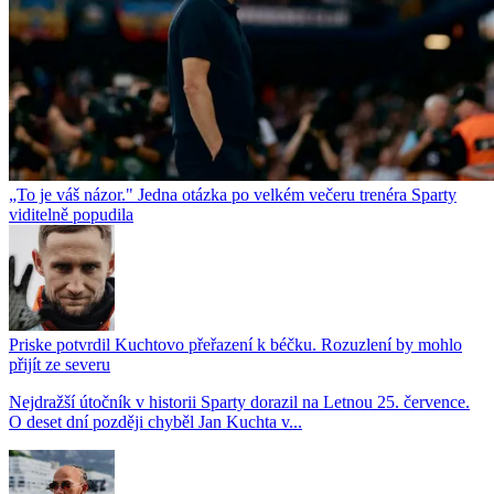
„To je váš názor." Jedna otázka po velkém večeru trenéra Sparty
viditelně popudila
Priske potvrdil Kuchtovo přeřazení k béčku. Rozuzlení by mohlo
přijít ze severu
Nejdražší útočník v historii Sparty dorazil na Letnou 25. července.
O deset dní později chyběl Jan Kuchta v...