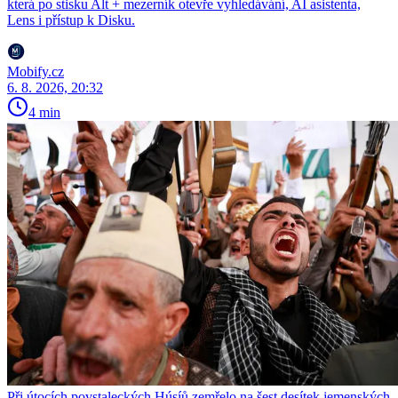
která po stisku Alt + mezerník otevře vyhledávání, AI asistenta,
Lens i přístup k Disku.
Mobify.cz
6. 8. 2026, 20:32
4 min
Při útocích povstaleckých Húsíů zemřelo na šest desítek jemenských