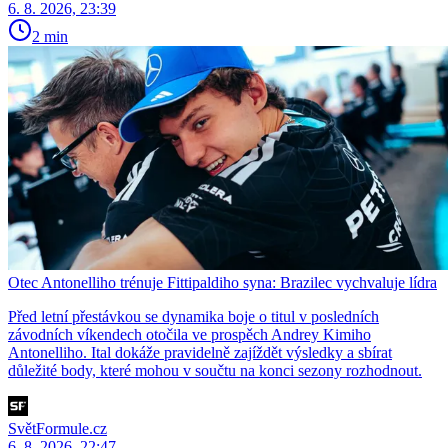
6. 8. 2026, 23:39
2 min
Otec Antonelliho trénuje Fittipaldiho syna: Brazilec vychvaluje lídra
Před letní přestávkou se dynamika boje o titul v posledních
závodních víkendech otočila ve prospěch Andrey Kimiho
Antonelliho. Ital dokáže pravidelně zajíždět výsledky a sbírat
důležité body, které mohou v součtu na konci sezony rozhodnout.
SvětFormule.cz
6. 8. 2026, 22:47