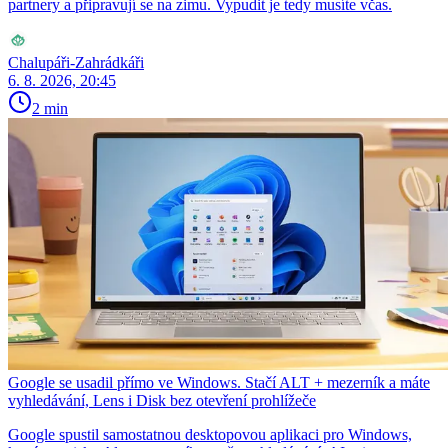
partnery a připravují se na zimu. Vypudit je tedy musíte včas.
Chalupáři-Zahrádkáři
6. 8. 2026, 20:45
2 min
Google se usadil přímo ve Windows. Stačí ALT + mezerník a máte
vyhledávání, Lens i Disk bez otevření prohlížeče
Google spustil samostatnou desktopovou aplikaci pro Windows,