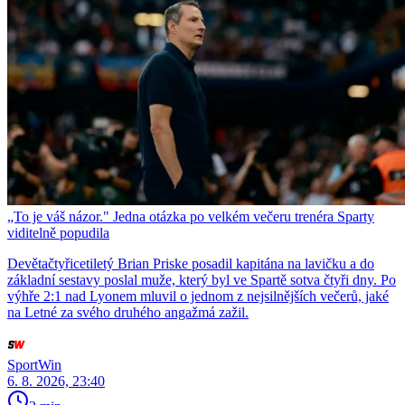
„To je váš názor." Jedna otázka po velkém večeru trenéra Sparty
viditelně popudila
Devětačtyřicetiletý Brian Priske posadil kapitána na lavičku a do
základní sestavy poslal muže, který byl ve Spartě sotva čtyři dny. Po
výhře 2:1 nad Lyonem mluvil o jednom z nejsilnějších večerů, jaké
na Letné za svého druhého angažmá zažil.
SportWin
6. 8. 2026, 23:40