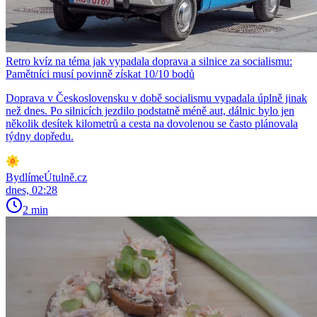
Retro kvíz na téma jak vypadala doprava a silnice za socialismu:
Pamětníci musí povinně získat 10/10 bodů
Doprava v Československu v době socialismu vypadala úplně jinak
než dnes. Po silnicích jezdilo podstatně méně aut, dálnic bylo jen
několik desítek kilometrů a cesta na dovolenou se často plánovala
týdny dopředu.
BydlímeÚtulně.cz
dnes, 02:28
2 min