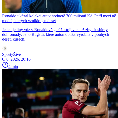
Ronaldo ukázal kolekci aut v hodnotě 700 milionů Kč. Patří mezi ně
model, kterých vzniklo jen deset
Jeden jediný vůz v Ronaldově garáži stojí víc než zbytek sbírky
dohromady. Je to Bugatti, které automobilka vyrobila v pouhých
deseti kusech.
SportyŽivě
6. 8. 2026, 20:16
4 min