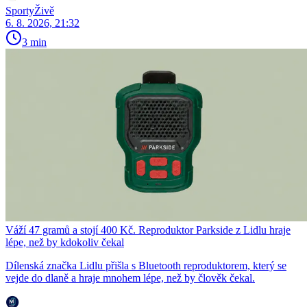
SportyŽivě
6. 8. 2026, 21:32
3 min
Váží 47 gramů a stojí 400 Kč. Reproduktor Parkside z Lidlu hraje
lépe, než by kdokoliv čekal
Dílenská značka Lidlu přišla s Bluetooth reproduktorem, který se
vejde do dlaně a hraje mnohem lépe, než by člověk čekal.