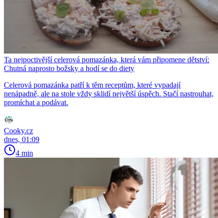
Ta nejpoctivější celerová pomazánka, která vám připomene dětství:
Chutná naprosto božsky a hodí se do diety
Celerová pomazánka patří k těm receptům, které vypadají
nenápadně, ale na stole vždy sklidí největší úspěch. Stačí nastrouhat,
promíchat a podávat.
Cooky.cz
dnes, 01:09
4 min