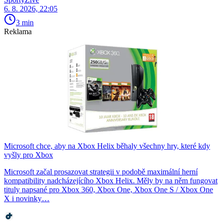
6. 8. 2026, 22:05
3 min
Reklama
Microsoft chce, aby na Xbox Helix běhaly všechny hry, které kdy
vyšly pro Xbox
Microsoft začal prosazovat strategii v podobě maximální herní
kompatibility nadcházejícího Xbox Helix. Měly by na něm fungovat
tituly napsané pro Xbox 360, Xbox One, Xbox One S / Xbox One
X i novinky…