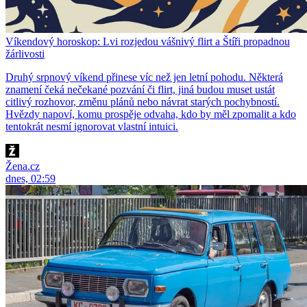
Víkendový horoskop: Lvi rozjedou vášnivý flirt a Štíři propadnou
žárlivosti
Druhý srpnový víkend přinese víc než jen letní pohodu. Některá
znamení čeká nečekané pozvání či flirt, jiná budou muset ustát
citlivý rozhovor, změnu plánů nebo návrat starých pochybností.
Hvězdy napoví, komu prospěje odvaha, kdo by měl zpomalit a kdo
tentokrát nesmí ignorovat vlastní intuici.
Žena.cz
dnes, 02:59