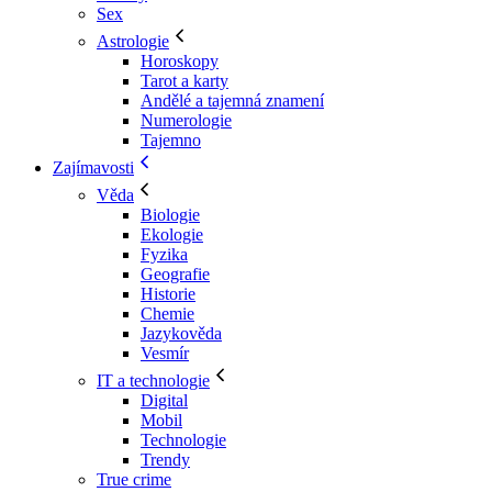
Sex
Astrologie
Horoskopy
Tarot a karty
Andělé a tajemná znamení
Numerologie
Tajemno
Zajímavosti
Věda
Biologie
Ekologie
Fyzika
Geografie
Historie
Chemie
Jazykověda
Vesmír
IT a technologie
Digital
Mobil
Technologie
Trendy
True crime