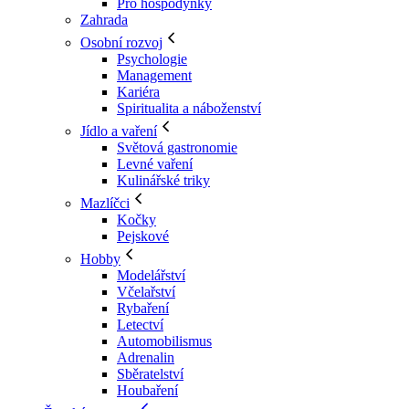
Pro hospodyňky
Zahrada
Osobní rozvoj
Psychologie
Management
Kariéra
Spiritualita a náboženství
Jídlo a vaření
Světová gastronomie
Levné vaření
Kulinářské triky
Mazlíčci
Kočky
Pejskové
Hobby
Modelářství
Včelařství
Rybaření
Letectví
Automobilismus
Adrenalin
Sběratelství
Houbaření