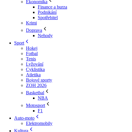
Ekonomika
Finance a burza
Podnikání
Spotřebitel
Krimi
Doprava
Nehody
Sport
Hokej
Fotbal
Tenis
Lyžování
Cyklistika
Atletika
Bojové sporty
ZOH 2026
Basketbal
NBA
Motosport
F1
Auto-moto
Elektromobily
Kultura