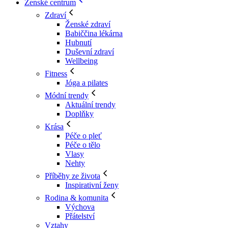
Ženské centrum
Zdraví
Ženské zdraví
Babiččina lékárna
Hubnutí
Duševní zdraví
Wellbeing
Fitness
Jóga a pilates
Módní trendy
Aktuální trendy
Doplňky
Krása
Péče o pleť
Péče o tělo
Vlasy
Nehty
Příběhy ze života
Inspirativní ženy
Rodina & komunita
Výchova
Přátelství
Vztahy