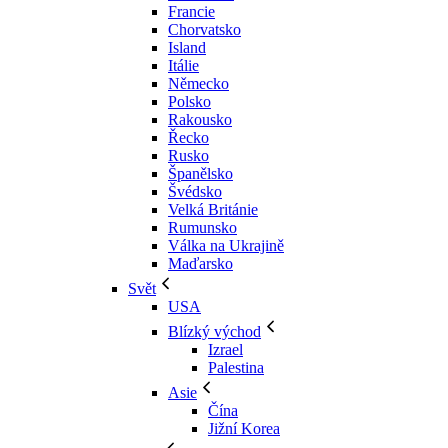
Francie
Chorvatsko
Island
Itálie
Německo
Polsko
Rakousko
Řecko
Rusko
Španělsko
Švédsko
Velká Británie
Rumunsko
Válka na Ukrajině
Maďarsko
Svět
USA
Blízký východ
Izrael
Palestina
Asie
Čína
Jižní Korea