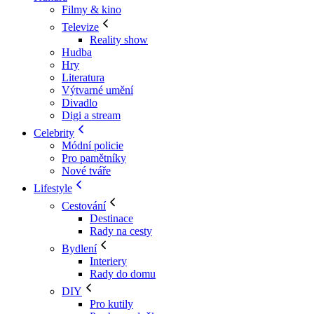
Filmy & kino
Televize
Reality show
Hudba
Hry
Literatura
Výtvarné umění
Divadlo
Digi a stream
Celebrity
Módní policie
Pro pamětníky
Nové tváře
Lifestyle
Cestování
Destinace
Rady na cesty
Bydlení
Interiery
Rady do domu
DIY
Pro kutily