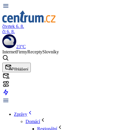
čtvrtek 6. 8.
čt 6. 8.
23°C
Internet
Firmy
Recepty
Slovníky
Přihlášení
Zprávy
Domácí
Regionální