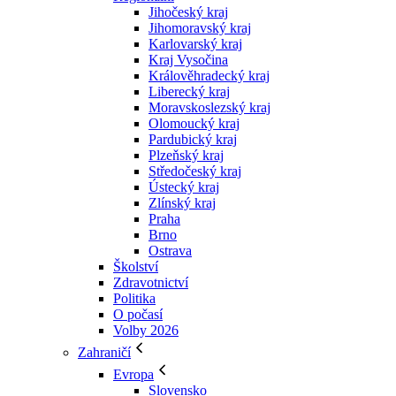
Jihočeský kraj
Jihomoravský kraj
Karlovarský kraj
Kraj Vysočina
Králověhradecký kraj
Liberecký kraj
Moravskoslezský kraj
Olomoucký kraj
Pardubický kraj
Plzeňský kraj
Středočeský kraj
Ústecký kraj
Zlínský kraj
Praha
Brno
Ostrava
Školství
Zdravotnictví
Politika
O počasí
Volby 2026
Zahraničí
Evropa
Slovensko