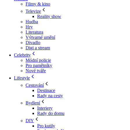
Filmy & kino
Televize
Reality show
Hudba
Hry
Literatura
Výtvarné umění
Divadlo
Digi a stream
Celebrity
Módní policie
Pro pamětníky
Nové tváře
Lifestyle
Cestování
Destinace
Rady na cesty
Bydlení
Interiery
Rady do domu
DIY
Pro kutily