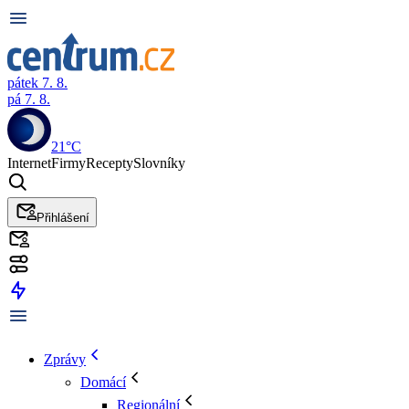
pátek 7. 8.
pá 7. 8.
21°C
Internet
Firmy
Recepty
Slovníky
Přihlášení
Zprávy
Domácí
Regionální