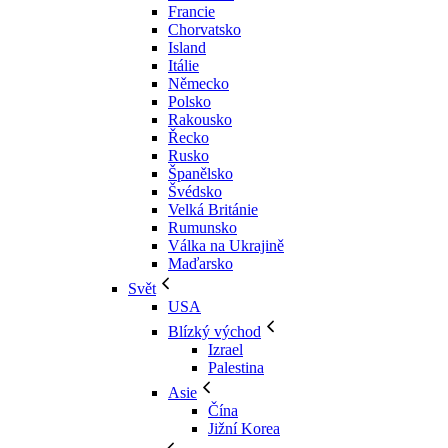
Francie
Chorvatsko
Island
Itálie
Německo
Polsko
Rakousko
Řecko
Rusko
Španělsko
Švédsko
Velká Británie
Rumunsko
Válka na Ukrajině
Maďarsko
Svět
USA
Blízký východ
Izrael
Palestina
Asie
Čína
Jižní Korea