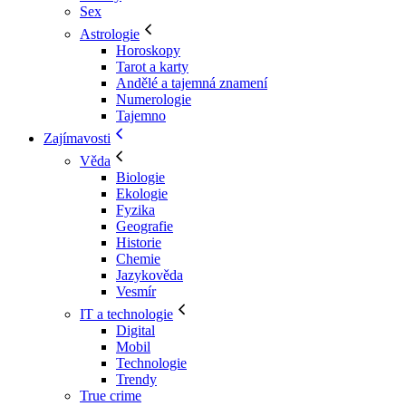
Sex
Astrologie
Horoskopy
Tarot a karty
Andělé a tajemná znamení
Numerologie
Tajemno
Zajímavosti
Věda
Biologie
Ekologie
Fyzika
Geografie
Historie
Chemie
Jazykověda
Vesmír
IT a technologie
Digital
Mobil
Technologie
Trendy
True crime