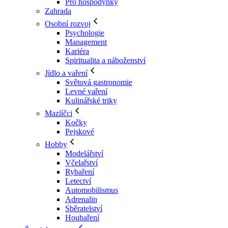
Pro hospodyňky
Zahrada
Osobní rozvoj
Psychologie
Management
Kariéra
Spiritualita a náboženství
Jídlo a vaření
Světová gastronomie
Levné vaření
Kulinářské triky
Mazlíčci
Kočky
Pejskové
Hobby
Modelářství
Včelařství
Rybaření
Letectví
Automobilismus
Adrenalin
Sběratelství
Houbaření