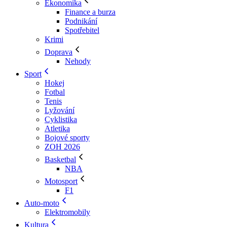
Ekonomika
Finance a burza
Podnikání
Spotřebitel
Krimi
Doprava
Nehody
Sport
Hokej
Fotbal
Tenis
Lyžování
Cyklistika
Atletika
Bojové sporty
ZOH 2026
Basketbal
NBA
Motosport
F1
Auto-moto
Elektromobily
Kultura