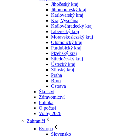
Jihočeský kraj
Jihomoravský kraj
Karlovarský kraj
Kraj Vysočina
Králověhradecký kraj
Liberecký kraj
Moravskoslezský kraj
Olomoucký kraj
Pardubický kraj
Plzeňský kraj
Středočeský kraj
Ústecký kraj
Zlínský kraj
Praha
Brno
Ostrava
Školství
Zdravotnictví
Politika
O počasí
Volby 2026
Zahraničí
Evropa
Slovensko