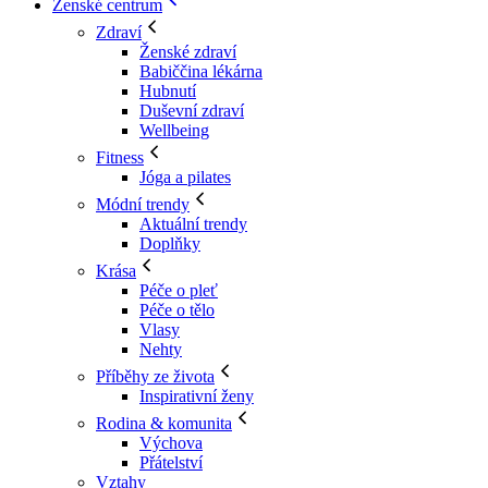
Ženské centrum
Zdraví
Ženské zdraví
Babiččina lékárna
Hubnutí
Duševní zdraví
Wellbeing
Fitness
Jóga a pilates
Módní trendy
Aktuální trendy
Doplňky
Krása
Péče o pleť
Péče o tělo
Vlasy
Nehty
Příběhy ze života
Inspirativní ženy
Rodina & komunita
Výchova
Přátelství
Vztahy