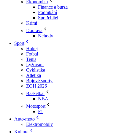
Ekonomika
Finance a burza
Podnikání
Spotřebitel
Krimi
Doprava
Nehody
Sport
Hokej
Fotbal
Tenis
Lyžování
Cyklistika
Atletika
Bojové sporty
ZOH 2026
Basketbal
NBA
Motosport
F1
Auto-moto
Elektromobily
Kultura