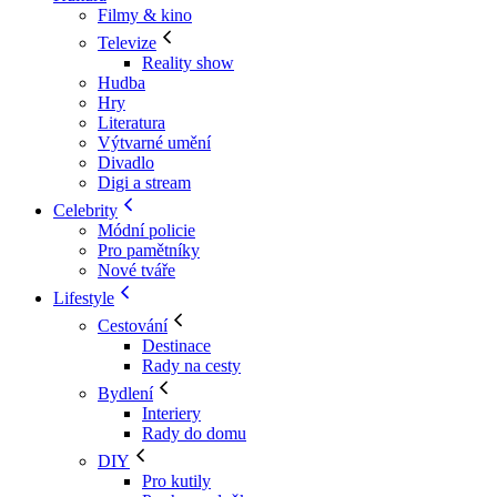
Filmy & kino
Televize
Reality show
Hudba
Hry
Literatura
Výtvarné umění
Divadlo
Digi a stream
Celebrity
Módní policie
Pro pamětníky
Nové tváře
Lifestyle
Cestování
Destinace
Rady na cesty
Bydlení
Interiery
Rady do domu
DIY
Pro kutily