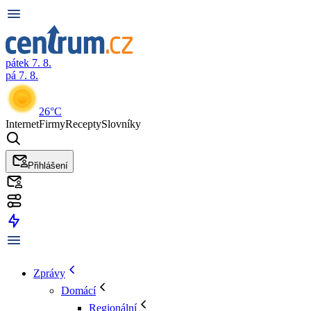
pátek 7. 8.
pá 7. 8.
26°C
Internet
Firmy
Recepty
Slovníky
Přihlášení
Zprávy
Domácí
Regionální