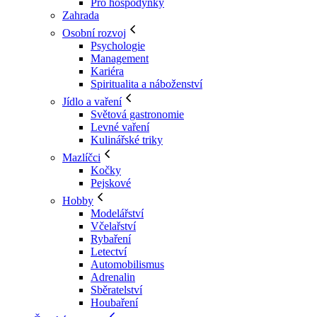
Pro hospodyňky
Zahrada
Osobní rozvoj
Psychologie
Management
Kariéra
Spiritualita a náboženství
Jídlo a vaření
Světová gastronomie
Levné vaření
Kulinářské triky
Mazlíčci
Kočky
Pejskové
Hobby
Modelářství
Včelařství
Rybaření
Letectví
Automobilismus
Adrenalin
Sběratelství
Houbaření