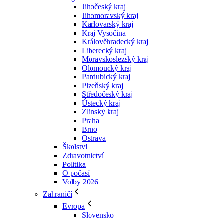
Jihočeský kraj
Jihomoravský kraj
Karlovarský kraj
Kraj Vysočina
Králověhradecký kraj
Liberecký kraj
Moravskoslezský kraj
Olomoucký kraj
Pardubický kraj
Plzeňský kraj
Středočeský kraj
Ústecký kraj
Zlínský kraj
Praha
Brno
Ostrava
Školství
Zdravotnictví
Politika
O počasí
Volby 2026
Zahraničí
Evropa
Slovensko