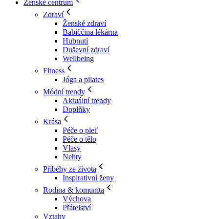
Ženské centrum
Zdraví
Ženské zdraví
Babiččina lékárna
Hubnutí
Duševní zdraví
Wellbeing
Fitness
Jóga a pilates
Módní trendy
Aktuální trendy
Doplňky
Krása
Péče o pleť
Péče o tělo
Vlasy
Nehty
Příběhy ze života
Inspirativní ženy
Rodina & komunita
Výchova
Přátelství
Vztahy