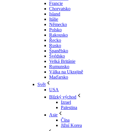
Francie
Chorvatsko
Island
Itálie
Německo
Polsko
Rakousko
Řecko
Rusko
Španělsko
Švédsko
Velká Británie
Rumunsko
Válka na Ukrajině
Maďarsko
Svět
USA
Blízký východ
Izrael
Palestina
Asie
Čína
Jižní Korea