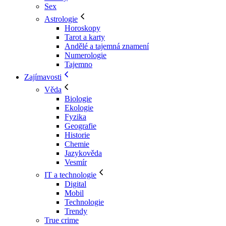
Sex
Astrologie
Horoskopy
Tarot a karty
Andělé a tajemná znamení
Numerologie
Tajemno
Zajímavosti
Věda
Biologie
Ekologie
Fyzika
Geografie
Historie
Chemie
Jazykověda
Vesmír
IT a technologie
Digital
Mobil
Technologie
Trendy
True crime