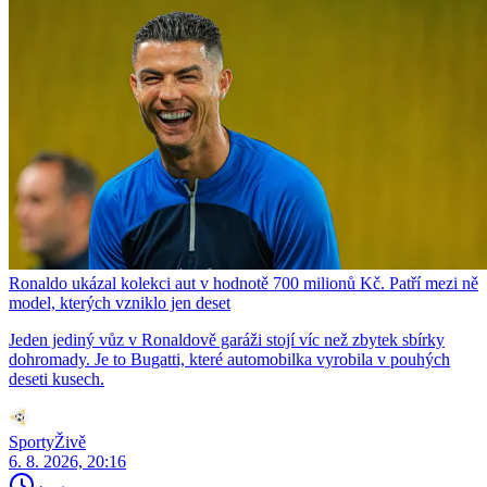
Ronaldo ukázal kolekci aut v hodnotě 700 milionů Kč. Patří mezi ně
model, kterých vzniklo jen deset
Jeden jediný vůz v Ronaldově garáži stojí víc než zbytek sbírky
dohromady. Je to Bugatti, které automobilka vyrobila v pouhých
deseti kusech.
SportyŽivě
6. 8. 2026, 20:16