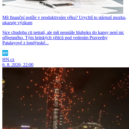
Mít finanční potíže v produktivním věku? Urychlí to stárnutí mozku,
ukazuje výzkum
Sice chudoba cti netratí, ale mít neustále hluboko do kapsy není nic
příjemného. Tým britských vědců pod vedením Praveethy
Patalayové z londýnské...
HN.cz
6. 8. 2026, 22:00