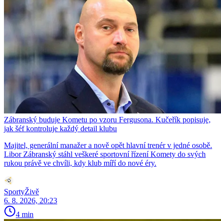
Zábranský buduje Kometu po vzoru Fergusona. Kučeřík popisuje,
jak šéf kontroluje každý detail klubu
Majitel, generální manažer a nově opět hlavní trenér v jedné osobě.
Libor Zábranský stáhl veškeré sportovní řízení Komety do svých
rukou právě ve chvíli, kdy klub míří do nové éry.
SportyŽivě
6. 8. 2026, 20:23
4 min