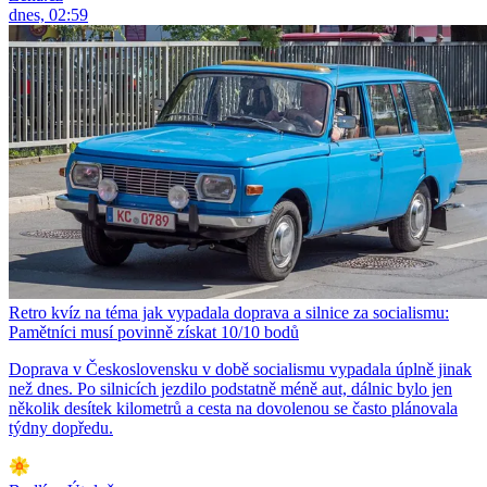
dnes, 02:59
Retro kvíz na téma jak vypadala doprava a silnice za socialismu:
Pamětníci musí povinně získat 10/10 bodů
Doprava v Československu v době socialismu vypadala úplně jinak
než dnes. Po silnicích jezdilo podstatně méně aut, dálnic bylo jen
několik desítek kilometrů a cesta na dovolenou se často plánovala
týdny dopředu.