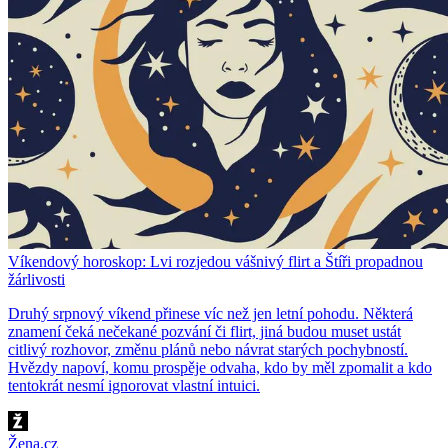
Víkendový horoskop: Lvi rozjedou vášnivý flirt a Štíři propadnou
žárlivosti
Druhý srpnový víkend přinese víc než jen letní pohodu. Některá
znamení čeká nečekané pozvání či flirt, jiná budou muset ustát
citlivý rozhovor, změnu plánů nebo návrat starých pochybností.
Hvězdy napoví, komu prospěje odvaha, kdo by měl zpomalit a kdo
tentokrát nesmí ignorovat vlastní intuici.
Žena.cz