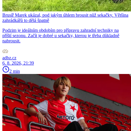
Brusíř Marek ukázal, pod jakým úhlem brousit nůž sekačky. Většina
zahrádkářů to dělá špatně
Podzim je ideálním obdobím pro přípravu zahradní techniky na
příští sezonu. Začít je dobré u sekačky, kterou je třeba důkladně
nabrousit.
adbz.cz
6. 8. 2026, 21:39
2 min