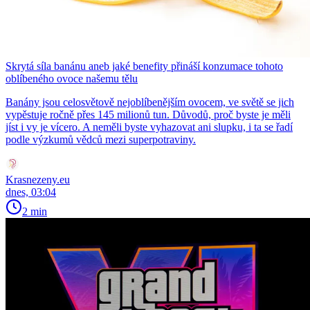
Skrytá síla banánu aneb jaké benefity přináší konzumace tohoto
oblíbeného ovoce našemu tělu
Banány jsou celosvětově nejoblíbenějším ovocem, ve světě se jich
vypěstuje ročně přes 145 milionů tun. Důvodů, proč byste je měli
jíst i vy je vícero. A neměli byste vyhazovat ani slupku, i ta se řadí
podle výzkumů vědců mezi superpotraviny.
Krasnezeny.eu
dnes, 03:04
2 min