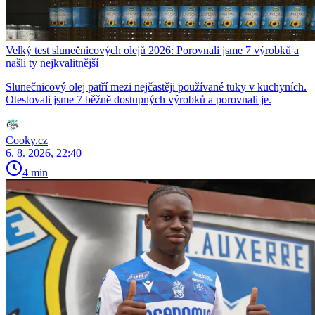
Velký test slunečnicových olejů 2026: Porovnali jsme 7 výrobků a
našli ty nejkvalitnější
Slunečnicový olej patří mezi nejčastěji používané tuky v kuchyních.
Otestovali jsme 7 běžně dostupných výrobků a porovnali je.
Cooky.cz
6. 8. 2026, 22:40
4 min