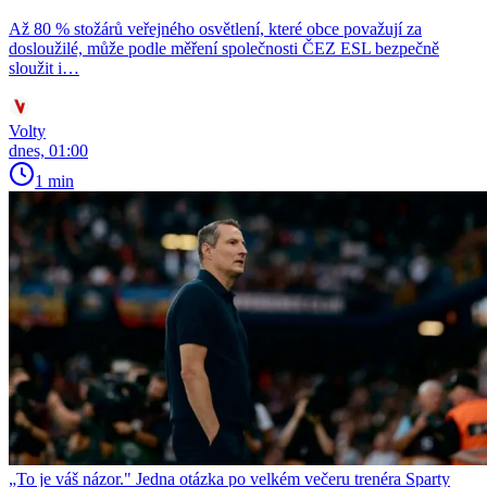
Až 80 % stožárů veřejného osvětlení, které obce považují za
dosloužilé, může podle měření společnosti ČEZ ESL bezpečně
sloužit i…
Volty
dnes, 01:00
1 min
„To je váš názor." Jedna otázka po velkém večeru trenéra Sparty