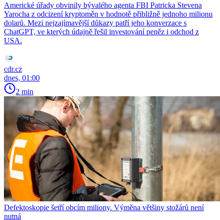
Americké úřady obvinily bývalého agenta FBI Patricka Stevena
Yarocha z odcizení kryptoměn v hodnotě přibližně jednoho milionu
dolarů. Mezi nejzajímavější důkazy patří jeho konverzace s
ChatGPT, ve kterých údajně řešil investování peněz i odchod z
USA.
cdr.cz
dnes, 01:00
2 min
Defektoskopie šetří obcím miliony. Výměna většiny stožárů není
nutná