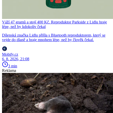
Váží 47 gramů a stojí 400 Kč. Reproduktor Parkside z Lidlu hraje
lépe, než by kdokoliv čekal
Dílenská značka Lidlu přišla s Bluetooth reproduktorem, který se
vejde do dlaně a hraje mnohem lépe, než by člověk čekal.
Mobify.cz
6. 8. 2026, 21:08
3 min
Reklama