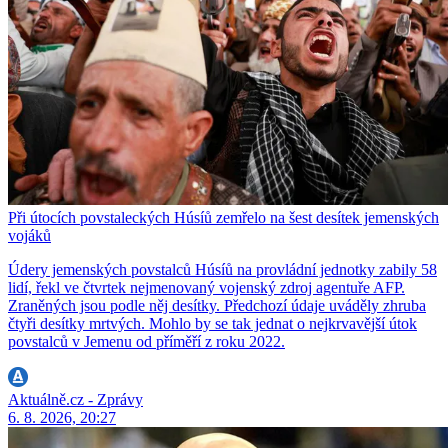
Při útocích povstaleckých Húsíů zemřelo na šest desítek jemenských
vojáků
Údery jemenských povstalců Húsíů na provládní jednotky zabily 58
lidí, řekl ve čtvrtek nejmenovaný vojenský zdroj agentuře AFP.
Zraněných jsou podle něj desítky. Předchozí údaje uváděly zhruba
čtyři desítky mrtvých. Mohlo by se tak jednat o nejkrvavější útok
povstalců v Jemenu od příměří z roku 2022.
Aktuálně.cz - Zprávy
6. 8. 2026, 20:27