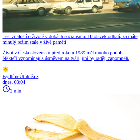
Test znalostí o životě v dobách socialismu: 10 otázek odhalí, za máte
minulý režim stále v živé paměti
Život v Československu před rokem 1989 měl mnoho podob.
Někteří vzpomínají s úsměvem na tváři, jiní by raději zapomněli.
BydlímeÚtulně.cz
dnes, 03:04
2 min