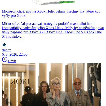
Microsoft chce, aby na Xbox Helix běhaly všechny hry, které kdy
vyšly pro Xbox
Microsoft začal prosazovat strategii v podobě maximální herní
kompatibility nadcházejícího Xbox Helix. Měly by na něm fungovat
tituly napsané pro Xbox 360, Xbox One, Xbox One S / Xbox One
X i novinky…
diit.cz
6. 8. 2026, 22:00
1 min