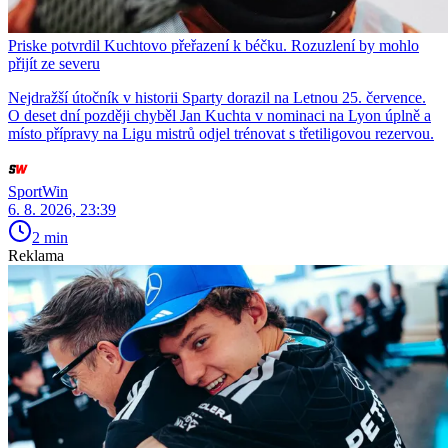
Priske potvrdil Kuchtovo přeřazení k béčku. Rozuzlení by mohlo
přijít ze severu
Nejdražší útočník v historii Sparty dorazil na Letnou 25. července.
O deset dní později chyběl Jan Kuchta v nominaci na Lyon úplně a
místo přípravy na Ligu mistrů odjel trénovat s třetiligovou rezervou.
SportWin
6. 8. 2026, 23:39
2 min
Reklama