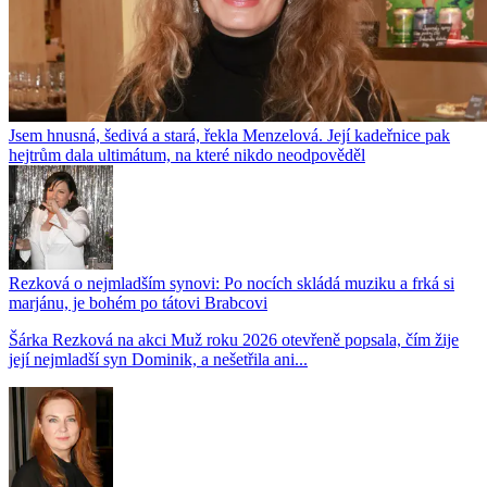
Jsem hnusná, šedivá a stará, řekla Menzelová. Její kadeřnice pak
hejtrům dala ultimátum, na které nikdo neodpověděl
Rezková o nejmladším synovi: Po nocích skládá muziku a frká si
marjánu, je bohém po tátovi Brabcovi
Šárka Rezková na akci Muž roku 2026 otevřeně popsala, čím žije
její nejmladší syn Dominik, a nešetřila ani...