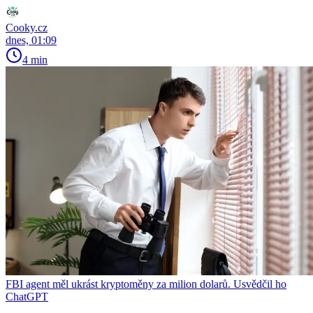
Cooky.cz
dnes, 01:09
4 min
FBI agent měl ukrást kryptoměny za milion dolarů. Usvědčil ho
ChatGPT