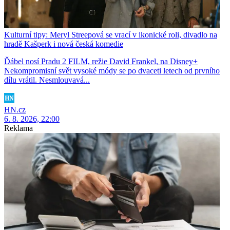
Kulturní tipy: Meryl Streepová se vrací v ikonické roli, divadlo na
hradě Kašperk i nová česká komedie
Ďábel nosí Pradu 2 FILM, režie David Frankel, na Disney+
Nekompromisní svět vysoké módy se po dvaceti letech od prvního
dílu vrátil. Nesmlouvavá...
HN.cz
6. 8. 2026, 22:00
Reklama