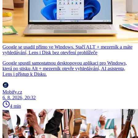
Google se usadil přímo ve Windows. Stačí ALT + mezerník a máte
vyhledávání, Lens i Disk bez otevření prohlížeče
Google spustil samostatnou desktopovou aplikaci pro Windows,
která po stisku Alt + mezerník otevře vyhledávání, AI asistenta,
Lens i přístup k Disku.
Mobify.cz
6. 8. 2026, 20:32
4 min