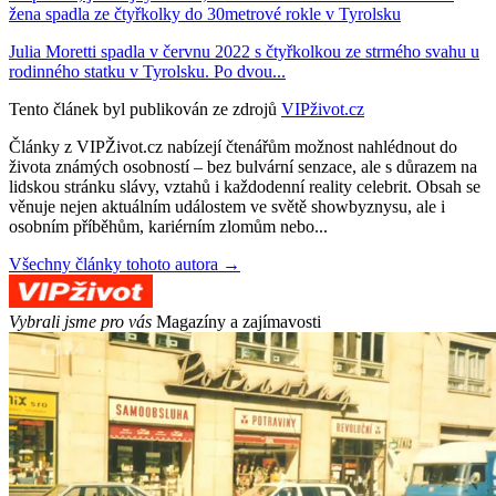
žena spadla ze čtyřkolky do 30metrové rokle v Tyrolsku
Julia Moretti spadla v červnu 2022 s čtyřkolkou ze strmého svahu u
rodinného statku v Tyrolsku. Po dvou...
Tento článek byl publikován ze zdrojů
VIPživot.cz
Články z VIPŽivot.cz nabízejí čtenářům možnost nahlédnout do
života známých osobností – bez bulvární senzace, ale s důrazem na
lidskou stránku slávy, vztahů i každodenní reality celebrit. Obsah se
věnuje nejen aktuálním událostem ve světě showbyznysu, ale i
osobním příběhům, kariérním zlomům nebo...
Všechny články tohoto autora →
Vybrali jsme pro vás
Magazíny a zajímavosti