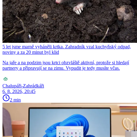
5 let jsme marně vyháněli krtka. Zahradník vzal kuchyňský odpad,
noviny a za 20 minut byl klid
Na jaře a na podzim jsou krtci obzvláště aktivní, protože si hledají
partnery a připravují se na zimu. Vypudit je tedy musíte včas.
Chalupáři-Zahrádkáři
6. 8. 2026, 20:45
2 min