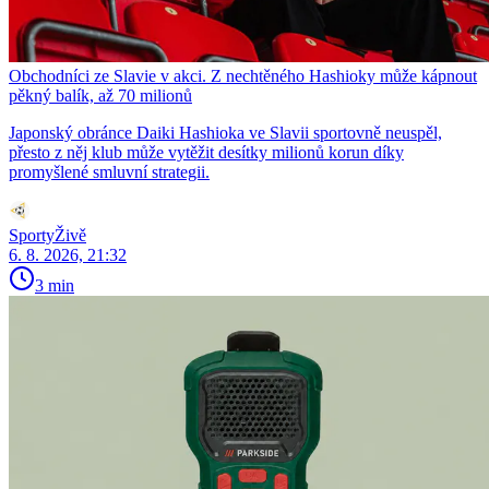
Obchodníci ze Slavie v akci. Z nechtěného Hashioky může kápnout
pěkný balík, až 70 milionů
Japonský obránce Daiki Hashioka ve Slavii sportovně neuspěl,
přesto z něj klub může vytěžit desítky milionů korun díky
promyšlené smluvní strategii.
SportyŽivě
6. 8. 2026, 21:32
3 min