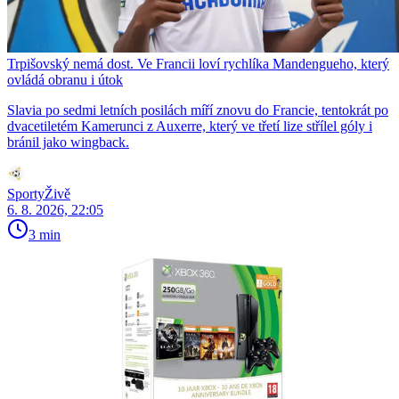
Trpišovský nemá dost. Ve Francii loví rychlíka Mandengueho, který
ovládá obranu i útok
Slavia po sedmi letních posilách míří znovu do Francie, tentokrát po
dvacetiletém Kamerunci z Auxerre, který ve třetí lize střílel góly i
bránil jako wingback.
SportyŽivě
6. 8. 2026, 22:05
3 min