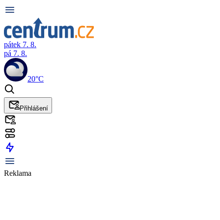
pátek 7. 8.
pá 7. 8.
20°C
Přihlášení
Reklama