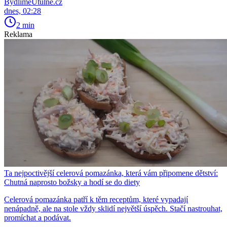
BydlímeÚtulně.cz
dnes, 02:28
2 min
Reklama
Ta nejpoctivější celerová pomazánka, která vám připomene dětství:
Chutná naprosto božsky a hodí se do diety
Celerová pomazánka patří k těm receptům, které vypadají
nenápadně, ale na stole vždy sklidí největší úspěch. Stačí nastrouhat,
promíchat a podávat.