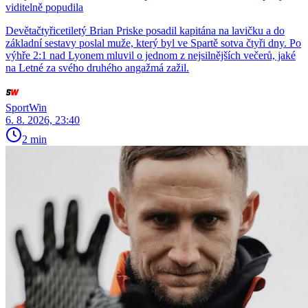
viditelně popudila
Devětačtyřicetiletý Brian Priske posadil kapitána na lavičku a do
základní sestavy poslal muže, který byl ve Spartě sotva čtyři dny. Po
výhře 2:1 nad Lyonem mluvil o jednom z nejsilnějších večerů, jaké
na Letné za svého druhého angažmá zažil.
SportWin
6. 8. 2026, 23:40
2 min