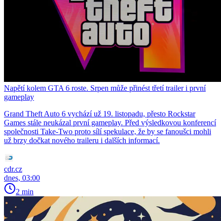
Napětí kolem GTA 6 roste. Srpen může přinést třetí trailer i první
gameplay
Grand Theft Auto 6 vychází už 19. listopadu, přesto Rockstar
Games stále neukázal první gameplay. Před výsledkovou konferencí
společnosti Take-Two proto sílí spekulace, že by se fanoušci mohli
už brzy dočkat nového traileru i dalších informací.
cdr.cz
dnes, 03:00
2 min