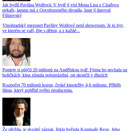
Jak bydlí Pavlína Wolfová: V bytě jí visí Mona Lisa z Císařova
pekaře, lampu má z Osvobozeného divadla, lustr jí daroval
Filipovský
Vinohradský mezonet Pavlíny Wolfové není showroom. Je to byt,
ve kterém se vaří, žije s dětmi, a z každé...
Pomeje si půjčil 20 milionů na Andělskou tvář. Firma ho nechala na
holičkách, kina zůstala poloprázdná, on skončil v dluzích
Rozpočet 70 milionů korun, české kinotržby 4,6 milionu. Příběh
filmu, který pohřbil svého producenta.
Že přežila, je dvojitý zázrak, řekla hvězda Komisaře Rexe. Jeho