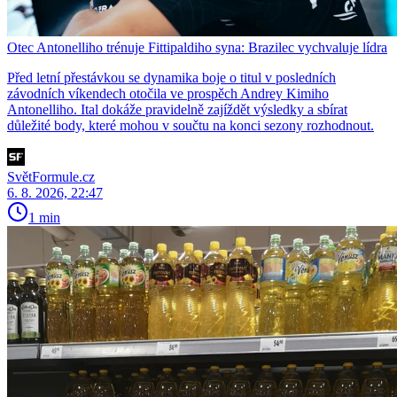
Otec Antonelliho trénuje Fittipaldiho syna: Brazilec vychvaluje lídra
Před letní přestávkou se dynamika boje o titul v posledních
závodních víkendech otočila ve prospěch Andrey Kimiho
Antonelliho. Ital dokáže pravidelně zajíždět výsledky a sbírat
důležité body, které mohou v součtu na konci sezony rozhodnout.
SvětFormule.cz
6. 8. 2026, 22:47
1 min