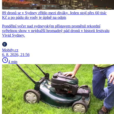
89 dronů se v Sydney zřítilo mezi diváky. Jeden stojí přes 60 tisíc
Kč a po pádu do vody je úplně na odpis
Pondělní večer nad sydneyským přístavem proměnil rekordní
světelnou show v nejdražší hromadný pád dronů v historii festivalu
Vivid Sydney.
Mobify.cz
6. 8. 2026, 21:56
4 min