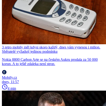
3 retro mobily měl kdysi skoro každý, dnes vám vynesou i milion.
Sběratelé vyžadují jedinou podmínku
Nokia 8800 Carbon Arte se na českém Aukru prodala za 50 000
korun. A to ještě zdaleka není strop.
Mobify.cz
dnes, 11:57
4 min