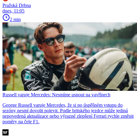
Pražská Drbna
dnes, 11:05
2 min
Russell varuje Mercedes: Nesmíme usnout na vavřínech
George Russell varuje Mercedes, že si po úspěšném vstupu do
sezóny nesmí dovolit polevit. Podle britského jezdce může jediná
nepovedená aktualizace nebo výrazné zlepšení Ferrari rychle změnit
poměry na čele F1.