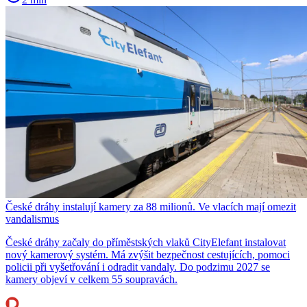
České dráhy instalují kamery za 88 milionů. Ve vlacích mají omezit
vandalismus
České dráhy začaly do příměstských vlaků CityElefant instalovat
nový kamerový systém. Má zvýšit bezpečnost cestujících, pomoci
policii při vyšetřování i odradit vandaly. Do podzimu 2027 se
kamery objeví v celkem 55 soupravách.