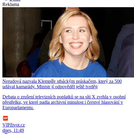
Reklama
Nerudová nazvala Klempíře stbáckým práskačem, který za 500
udával kamarády. Ministr jí odpověděl ještě tvrději
Debata o zrušení televizních poplatků se na síti X zvrhla v osobní
přestřelku, ve které padla archivní minulost i čerstvé hlasování v
Europarlamentu.
VIPživot.cz
dnes, 11:49