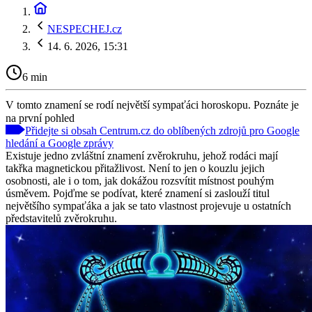
NESPECHEJ.cz
14. 6. 2026, 15:31
6 min
V tomto znamení se rodí největší sympaťáci horoskopu. Poznáte je
na první pohled
Přidejte si obsah Centrum.cz do oblíbených zdrojů pro Google
hledání a Google zprávy
Existuje jedno zvláštní znamení zvěrokruhu, jehož rodáci mají
takřka magnetickou přitažlivost. Není to jen o kouzlu jejich
osobnosti, ale i o tom, jak dokážou rozsvítit místnost pouhým
úsměvem. Pojďme se podívat, které znamení si zaslouží titul
největšího sympaťáka a jak se tato vlastnost projevuje u ostatních
představitelů zvěrokruhu.