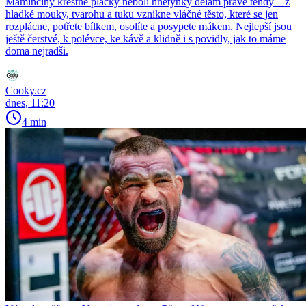
Maminčiny křestné placky neboli hnětýnky dělám právě tehdy – z
hladké mouky, tvarohu a tuku vznikne vláčné těsto, které se jen
rozplácne, potřete bílkem, osolíte a posypete mákem. Nejlepší jsou
ještě čerstvé, k polévce, ke kávě a klidně i s povidly, jak to máme
doma nejradši.
Cooky.cz
dnes, 11:20
4 min