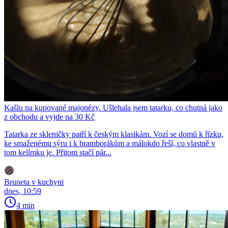
Kašlu na kupované majonézy. Ušlehala jsem tatarku, co chutná jako
z obchodu a vyjde na 30 Kč
Tatarka ze skleničky patří k českým klasikám. Vozí se domů k řízku,
ke smaženému sýru i k bramborákům a málokdo řeší, co vlastně v
tom kelímku je. Přitom stačí pár...
Bruneta v kuchyni
dnes, 10:59
4 min