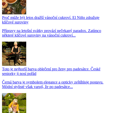
Proč může být letos dražší vánoční cukroví. El Niño zdražuje
klíčové suroviny
Přípravy na letošní svátky provází nečekaný paradox. Zatímco
některé klíčové suroviny na vánoční cukroví...
Toto je nejhorší barva oblečení pro ženy pro padesátce. České
seniorky ji nosí pořád
Černá barva je symbolem elegance a opticky zeštíhluje postavu.
Módní stylisté však varují, že po padesátce...