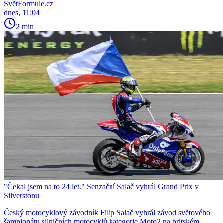
SvětFormule.cz
dnes, 11:04
2 min
"Čekal jsem na to 24 let." Senzační Salač vyhrál Grand Prix v
Silverstonu
Český motocyklový závodník Filip Salač vyhrál závod světového
šampionátu silničních motocyklů kategorie Moto2 na britském