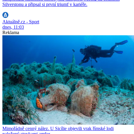
Silverstonu a připsal si první triumf v kariéře.
Aktuálně.cz - Sport
dnes, 11:03
Reklama
Mimořádně cenný nález. U Sicílie objevili vrak římské lodi
naložený stovkami amfor