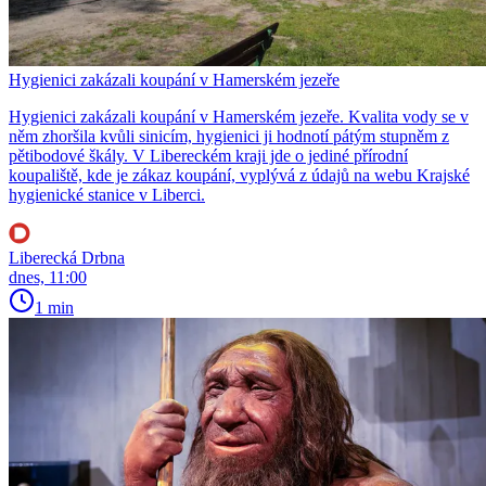
Hygienici zakázali koupání v Hamerském jezeře
Hygienici zakázali koupání v Hamerském jezeře. Kvalita vody se v
něm zhoršila kvůli sinicím, hygienici ji hodnotí pátým stupněm z
pětibodové škály. V Libereckém kraji jde o jediné přírodní
koupaliště, kde je zákaz koupání, vyplývá z údajů na webu Krajské
hygienické stanice v Liberci.
Liberecká Drbna
dnes, 11:00
1 min