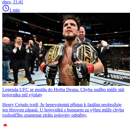
dnes, 11:41
1 min
Legenda UFC se pustila do Herba Deana. Chyba sudího může stát
bojovníka půl výplaty
Henry Cejudo tvrdí, že benevolentní přístup k faulům neohrožuje
jen férovost zápasů. U bojovníků s bonusem za výhru může chyba
rozhodčího znamenat ztrátu poloviny odměny.