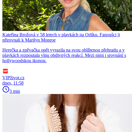
Kateřina Brožová v 58 letech v plavkách na Orlíku. Fanoušci ji
přirovnali k Marilyn Monroe
Herečka a zpěvačka opět vyrazila na svou oblíbenou přehradu a v
plavkách rozpoutala vlnu obdivných reakcí. Mezi nimi i srovnání s
hollywoodskou ikonou.
VIPživot.cz
dnes, 11:58
3 min