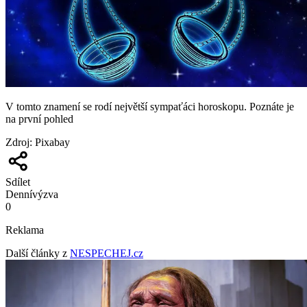
V tomto znamení se rodí největší sympaťáci horoskopu. Poznáte je
na první pohled
Zdroj
:
Pixabay
Sdílet
Denní
výzva
0
Reklama
Další články z
NESPECHEJ.cz