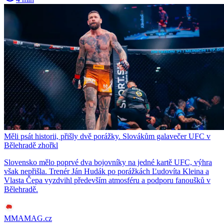
Měli psát historii, přišly dvě porážky. Slovákům galavečer UFC v
Bělehradě zhořkl
Slovensko mělo poprvé dva bojovníky na jedné kartě UFC, výhra
však nepřišla. Trenér Ján Hudák po porážkách Ľudovíta Kleina a
Vlasta Čepa vyzdvihl především atmosféru a podporu fanoušků v
Bělehradě.
MMAMAG.cz