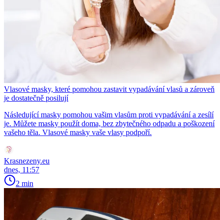
Vlasové masky, které pomohou zastavit vypadávání vlasů a zároveň
je dostatečně posilují
Následující masky pomohou vašim vlasům proti vypadávání a zesílí
je. Můžete masky použít doma, bez zbytečného odpadu a poškození
vašeho těla. Vlasové masky vaše vlasy podpoří.
Krasnezeny.eu
dnes, 11:57
2 min