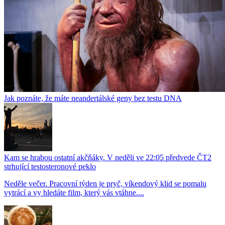
Jak poznáte, že máte neandertálské geny bez testu DNA
Kam se hrabou ostatní akčňáky. V neděli ve 22:05 předvede ČT2
strhující testosteronové peklo
Neděle večer. Pracovní týden je pryč, víkendový klid se pomalu
vytrácí a vy hledáte film, který vás vtáhne....