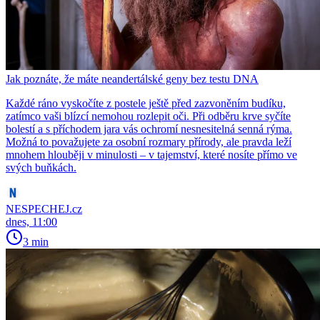
Jak poznáte, že máte neandertálské geny bez testu DNA
Každé ráno vyskočíte z postele ještě před zazvoněním budíku,
zatímco vaši blízcí nemohou rozlepit oči. Při odběru krve syčíte
bolestí a s příchodem jara vás ochromí nesnesitelná senná rýma.
Možná to považujete za osobní rozmary přírody, ale pravda leží
mnohem hlouběji v minulosti – v tajemství, které nosíte přímo ve
svých buňkách.
NESPECHEJ.cz
dnes, 11:00
3 min