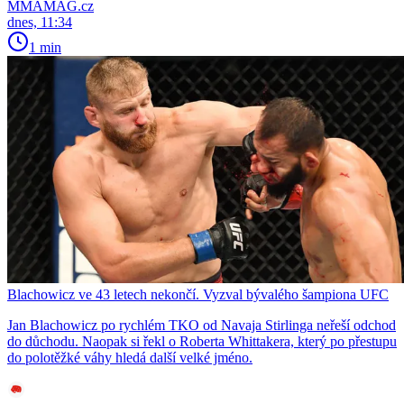
MMAMAG.cz
dnes, 11:34
1 min
Blachowicz ve 43 letech nekončí. Vyzval bývalého šampiona UFC
Jan Blachowicz po rychlém TKO od Navaja Stirlinga neřeší odchod
do důchodu. Naopak si řekl o Roberta Whittakera, který po přestupu
do polotěžké váhy hledá další velké jméno.