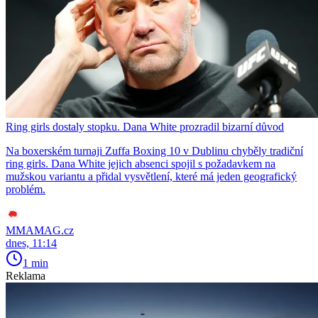
Ring girls dostaly stopku. Dana White prozradil bizarní důvod
Na boxerském turnaji Zuffa Boxing 10 v Dublinu chyběly tradiční
ring girls. Dana White jejich absenci spojil s požadavkem na
mužskou variantu a přidal vysvětlení, které má jeden geografický
problém.
MMAMAG.cz
dnes, 11:14
1 min
Reklama