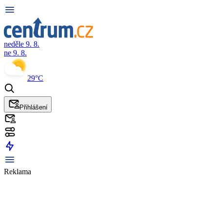
neděle 9. 8.
ne 9. 8.
29°C
Přihlášení
Reklama