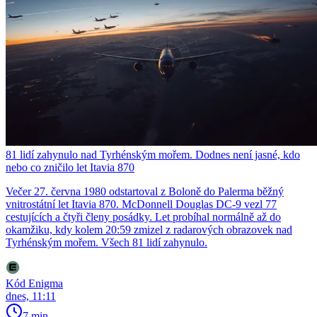
81 lidí zahynulo nad Tyrhénským mořem. Dodnes není jasné, kdo
nebo co zničilo let Itavia 870
Večer 27. června 1980 odstartoval z Boloně do Palerma běžný
vnitrostátní let Itavia 870. McDonnell Douglas DC-9 vezl 77
cestujících a čtyři členy posádky. Let probíhal normálně až do
okamžiku, kdy kolem 20:59 zmizel z radarových obrazovek nad
Tyrhénským mořem. Všech 81 lidí zahynulo.
Kód Enigma
dnes, 11:11
7 min