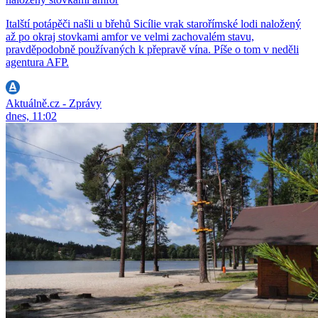
Italští potápěči našli u břehů Sicílie vrak starořímské lodi naložený
až po okraj stovkami amfor ve velmi zachovalém stavu,
pravděpodobně používaných k přepravě vína. Píše o tom v neděli
agentura AFP.
Aktuálně.cz - Zprávy
dnes, 11:02