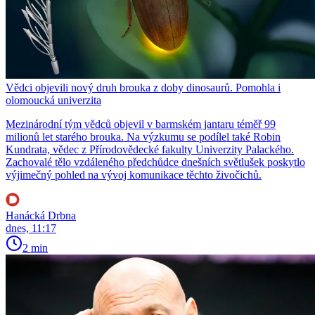
Vědci objevili nový druh brouka z doby dinosaurů. Pomohla i
olomoucká univerzita
Mezinárodní tým vědců objevil v barmském jantaru téměř 99
milionů let starého brouka. Na výzkumu se podílel také Robin
Kundrata, vědec z Přírodovědecké fakulty Univerzity Palackého.
Zachovalé tělo vzdáleného předchůdce dnešních světlušek poskytlo
výjimečný pohled na vývoj komunikace těchto živočichů.
Hanácká Drbna
dnes, 11:17
2 min