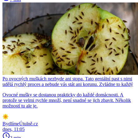
Po ovocných muškách nezbyde ani stopa. Tato geniální past s nimi
udělá rychlý proces a nebude vás stát ani korunu. Zvládne to každý
Ovocné mušky se dostanou prakticky do každé domácnosti. A
protože se velmi rychle množí, není snadné se jich zbavit. Několik
možností tu ale je.
BydlímeÚtulně.cz
dnes, 11:05
2 min