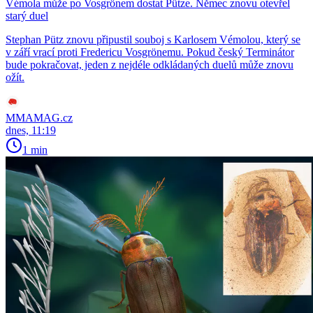
Vémola může po Vosgrönem dostat Pütze. Němec znovu otevřel
starý duel
Stephan Pütz znovu připustil souboj s Karlosem Vémolou, který se
v září vrací proti Fredericu Vosgrönemu. Pokud český Terminátor
bude pokračovat, jeden z nejdéle odkládaných duelů může znovu
ožít.
MMAMAG.cz
dnes, 11:19
1 min