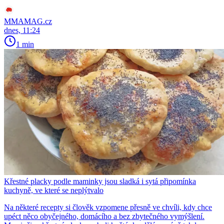
MMAMAG.cz
dnes, 11:24
1 min
Křestné placky podle maminky jsou sladká i sytá připomínka
kuchyně, ve které se neplýtvalo
Na některé recepty si člověk vzpomene přesně ve chvíli, kdy chce
upéct něco obyčejného, domácího a bez zbytečného vymýšlení.