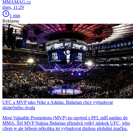
MMAMAG.cz
dnes, 11:29
1 min
Reklama
UFC a MVP jako Nike a Adidas. Bidarian chce vybudovat
skutečného rivala
Most Valuable Promotions (MVP) po spojení s PFL míří naplno do
MMA. Šéf MVP Nakisa Bidarian přiznává velký náskok UFC, jeho
cílem je ale během několika let vybudovat druhou globální značku.