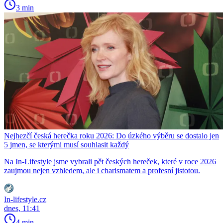
3 min
Nejhezčí česká herečka roku 2026: Do úzkého výběru se dostalo jen
5 jmen, se kterými musí souhlasit každý
Na In-Lifestyle jsme vybrali pět českých hereček, které v roce 2026
zaujmou nejen vzhledem, ale i charismatem a profesní jistotou.
In-lifestyle.cz
dnes, 11:41
4 min