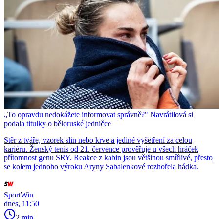
„To opravdu nedokážete informovat správně?" Navrátilová si
podala titulky o běloruské jedničce
Stěr z tváře, vzorek slin nebo krve a jediné vyšetření za celou
kariéru. Ženský tenis od 21. července prověřuje u všech hráček
přítomnost genu SRY. Reakce z kabin jsou většinou smířlivé, přesto
se kolem jednoho výroku Aryny Sabalenkové rozhořela hádka.
SportWin
dnes, 11:50
2 min