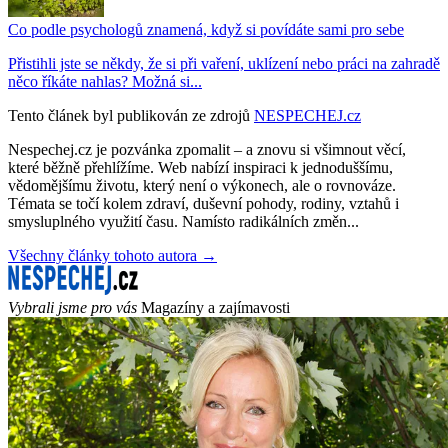
Co podle psychologů znamená, když si povídáte sami pro sebe
Přistihli jste se někdy, že si při vaření, uklízení nebo práci na zahradě
něco říkáte nahlas? Možná si...
Tento článek byl publikován ze zdrojů
NESPECHEJ.cz
Nespechej.cz je pozvánka zpomalit – a znovu si všimnout věcí,
které běžně přehlížíme. Web nabízí inspiraci k jednoduššímu,
vědomějšímu životu, který není o výkonech, ale o rovnováze.
Témata se točí kolem zdraví, duševní pohody, rodiny, vztahů i
smysluplného využití času. Namísto radikálních změn...
Všechny články tohoto autora →
Vybrali jsme pro vás
Magazíny a zajímavosti