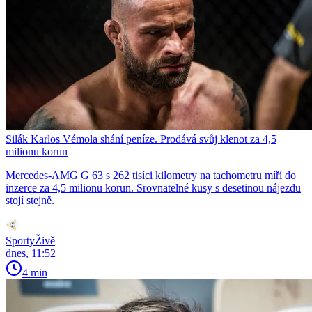
Silák Karlos Vémola shání peníze. Prodává svůj klenot za 4,5
milionu korun
Mercedes-AMG G 63 s 262 tisíci kilometry na tachometru míří do
inzerce za 4,5 milionu korun. Srovnatelné kusy s desetinou nájezdu
stojí stejně.
SportyŽivě
dnes, 11:52
4 min