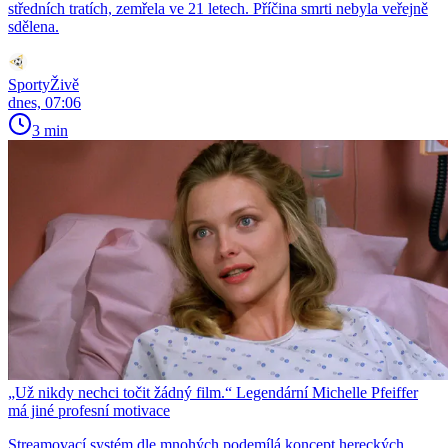
středních tratích, zemřela ve 21 letech. Příčina smrti nebyla veřejně
sdělena.
SportyŽivě
dnes, 07:06
3 min
„Už nikdy nechci točit žádný film.“ Legendární Michelle Pfeiffer
má jiné profesní motivace
Streamovací systém dle mnohých podemílá koncept hereckých