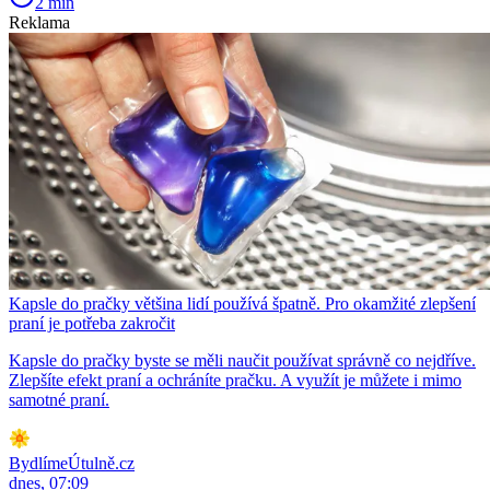
2 min
Reklama
Kapsle do pračky většina lidí používá špatně. Pro okamžité zlepšení
praní je potřeba zakročit
Kapsle do pračky byste se měli naučit používat správně co nejdříve.
Zlepšíte efekt praní a ochráníte pračku. A využít je můžete i mimo
samotné praní.
BydlímeÚtulně.cz
dnes, 07:09