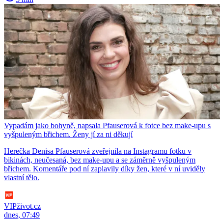
Vypadám jako bohyně, napsala Pfauserová k fotce bez make-upu s
vyšpuleným břichem. Ženy jí za ni děkují
Herečka Denisa Pfauserová zveřejnila na Instagramu fotku v
bikinách, neučesaná, bez make-upu a se záměrně vyšpuleným
břichem. Komentáře pod ní zaplavily díky žen, které v ní uviděly
vlastní tělo.
VIPživot.cz
dnes, 07:49