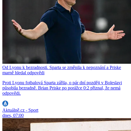
Od Lyonu k bezradnosti. Sparta se změnila k nepoznání a Priske
marně hledal odpovědi
Proti Lyonu fotbalová Sparta zářila, o pár dní později v Boleslavi
působila bezradně. Brian Priske po porážce 0:2 přiznal, že nemá
odpovědi.
Aktuálně.cz - Sport
dnes, 07:00