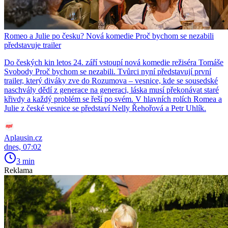
Romeo a Julie po česku? Nová komedie Proč bychom se nezabili
představuje trailer
Do českých kin letos 24. září vstoupí nová komedie režiséra Tomáše
Svobody Proč bychom se nezabili. Tvůrci nyní představují první
trailer, který diváky zve do Rozumova – vesnice, kde se sousedské
naschvály dědí z generace na generaci, láska musí překonávat staré
křivdy a každý problém se řeší po svém. V hlavních rolích Romea a
Julie z české vesnice se představí Nelly Řehořová a Petr Uhlík.
Aplausin.cz
dnes, 07:02
3 min
Reklama