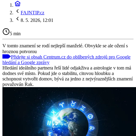
FAJNTIP.cz
8. 5. 2026, 12:01
5 min
V tomto znamení se rodí nejlepší manželé. Obvykle se ale ožení s
hroznou potvorou
Přidejte si obsah Centrum.cz do oblíbených zdrojů pro Google
hledání a Google zprávy
Hledání ideálního partnera řeší lidé odjakživa a astrologie v tom má
dodnes své místo. Pokud jde o stabilitu, citovou hloubku a
schopnost vytvořit domov, bývá za jedno z nejvýraznějších znamení
považován Rak.