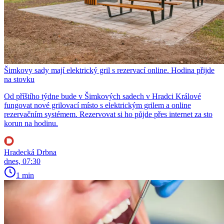
Šimkovy sady mají elektrický gril s rezervací online. Hodina přijde
na stovku
Od příštího týdne bude v Šimkových sadech v Hradci Králové
fungovat nové grilovací místo s elektrickým grilem a online
rezervačním systémem. Rezervovat si ho půjde přes internet za sto
korun na hodinu.
Hradecká Drbna
dnes, 07:30
1 min