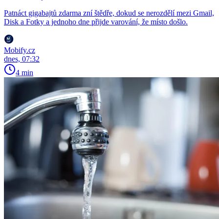
Patnáct gigabajtů zdarma zní štědře, dokud se nerozdělí mezi Gmail,
Disk a Fotky a jednoho dne přijde varování, že místo došlo.
Mobify.cz
dnes, 07:32
4 min