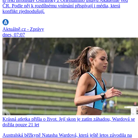
to řekl Bronislav Ostřanský z Orientálního ústavu Akademie věd
ČR. Podle něj k rozdílnému vnímání přispívají i média, která
konflikt zjednodušují.
Aktuálně.cz - Zprávy
dnes, 07:07
Krásná atletka přišla o život. Její skon je zatím záhadou, Wardová se
dožila pouze 21 let
Australská běžkyně Natasha Wardová, která ještě letos závodila na