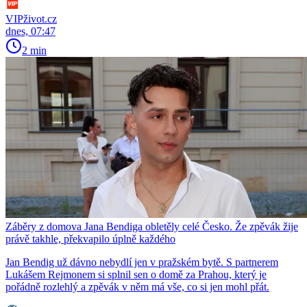
VIPživot.cz
dnes, 07:47
2 min
Záběry z domova Jana Bendiga obletěly celé Česko. Že zpěvák žije
právě takhle, překvapilo úplně každého
Jan Bendig už dávno nebydlí jen v pražském bytě. S partnerem
Lukášem Rejmonem si splnil sen o domě za Prahou, který je
pořádně rozlehlý a zpěvák v něm má vše, co si jen mohl přát.