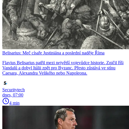
Belisarius: Meč císaře Justiniána a poslední naděje Říma
Flavius Belisarius patřil mezi největší vojevůdce historie. Zničil říši
Vandalů a dobyl Itálii zpět pro Byzanc. Přesto zůstává ve stínu
Caesara, Alexandra Velikého nebo Napoleona.
Securitytech
dnes, 07:00
4 min