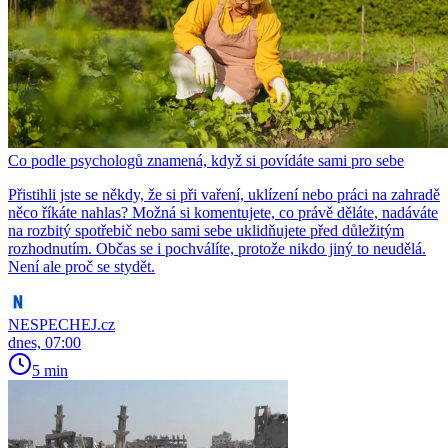
Co podle psychologů znamená, když si povídáte sami pro sebe
Přistihli jste se někdy, že si při vaření, uklízení nebo práci na zahradě
něco říkáte nahlas? Možná si komentujete, co právě děláte, nadáváte
na rozbitý spotřebič nebo sami sebe uklidňujete před důležitým
rozhodnutím. Občas se i pochválíte, protože nikdo jiný to neudělá.
Není ale proč se stydět.
NESPECHEJ.cz
dnes, 07:00
5 min