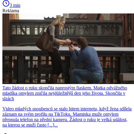
3 min
Reklama
Tato žádost o ruku skončila naprostým fiaskem. Matka odvážného
mladíka omylem zničila nejdůležitější den jeho života. Skončila v
slzách
Video mladých snoubenců se stalo hitem internetu, když žena sdílela
záznam na svém profilu na TikToku. Maminka muže omylem
přepnula telefon na přední kameru. Žádost o ruku je velká událost,
na kterou se muži často [...]...