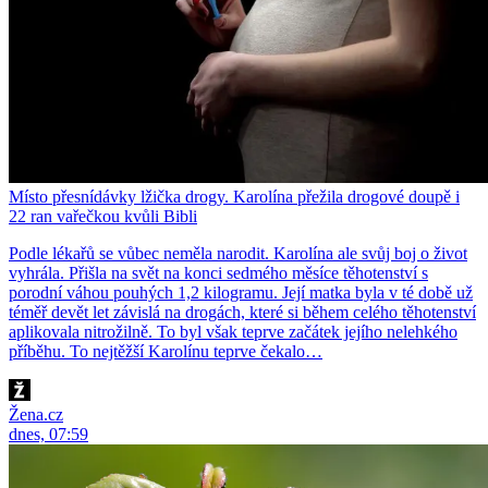
Místo přesnídávky lžička drogy. Karolína přežila drogové doupě i
22 ran vařečkou kvůli Bibli
Podle lékařů se vůbec neměla narodit. Karolína ale svůj boj o život
vyhrála. Přišla na svět na konci sedmého měsíce těhotenství s
porodní váhou pouhých 1,2 kilogramu. Její matka byla v té době už
téměř devět let závislá na drogách, které si během celého těhotenství
aplikovala nitrožilně. To byl však teprve začátek jejího nelehkého
příběhu. To nejtěžší Karolínu teprve čekalo…
Žena.cz
dnes, 07:59