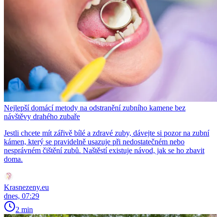
Nejlepší domácí metody na odstranění zubního kamene bez
návštěvy drahého zubaře
Jestli chcete mít zářivě bílé a zdravé zuby, dávejte si pozor na zubní
kámen, který se pravidelně usazuje při nedostatečném nebo
nesprávném čištění zubů. Naštěstí existuje návod, jak se ho zbavit
doma.
Krasnezeny.eu
dnes, 07:29
2 min