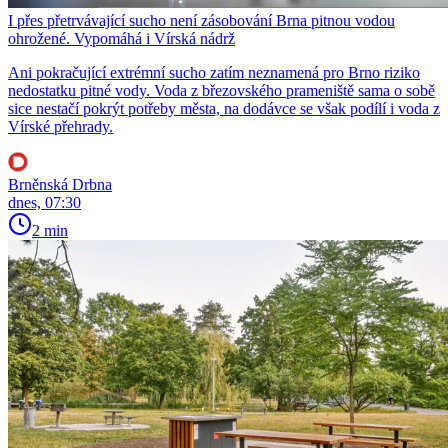
I přes přetrvávající sucho není zásobování Brna pitnou vodou
ohrožené. Vypomáhá i Vírská nádrž
Ani pokračující extrémní sucho zatím neznamená pro Brno riziko
nedostatku pitné vody. Voda z březovského prameniště sama o sobě
sice nestačí pokrýt potřeby města, na dodávce se však podílí i voda z
Vírské přehrady.
Brněnská Drbna
dnes, 07:30
2 min