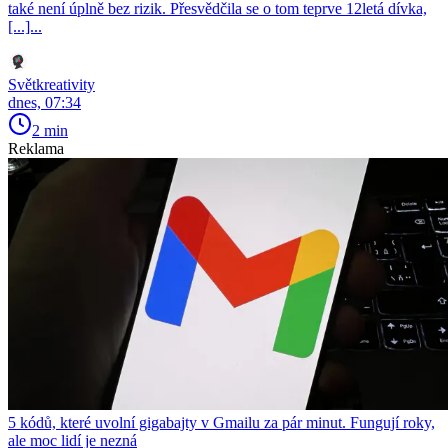
také není úplně bez rizik. Přesvědčila se o tom teprve 12letá dívka,
[...]...
Světkreativity
dnes, 07:34
2 min
Reklama
5 kódů, které uvolní gigabajty v Gmailu za pár minut. Fungují roky,
ale moc lidí je nezná