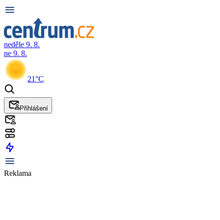
neděle 9. 8.
ne 9. 8.
21°C
Přihlášení
Reklama