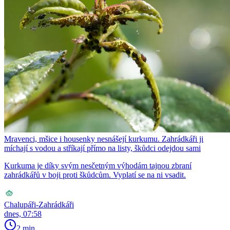
Mravenci, mšice i housenky nesnášejí kurkumu. Zahrádkáři ji
míchají s vodou a stříkají přímo na listy, škůdci odejdou sami
Kurkuma je díky svým nesčetným výhodám tajnou zbraní
zahrádkářů v boji proti škůdcům. Vyplatí se na ni vsadit.
Chalupáři-Zahrádkáři
dnes, 07:58
2 min