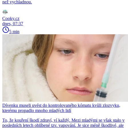
než vychladnou.
Cooky.cz
dnes, 07:37
5 min
Dívenku museli uvést do kontrolovaného kómatu kvůli zlozvyku,
kterému propadlo mnoho mladých lidí
To, že kouření škodí zdraví, ví každý. Mezi mladými se však stalo v
posledních letech oblíbené tzv. vapování. Je sice méně škodlivé, ale