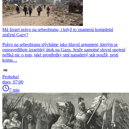
Má Izrael právo na sebeobranu, i když to znamená kompletní
zničení Gazy?
Právo na sebeobranu slýcháme jako hlavní argument, kterým se
ospravedlňuje izraelský útok na Gazu. Jenže samotné slovní spojení
neříká nic o tom, jaké prostředky smí napadený stát použít, proti
komu…
Proboha!
dnes, 07:00
7 min