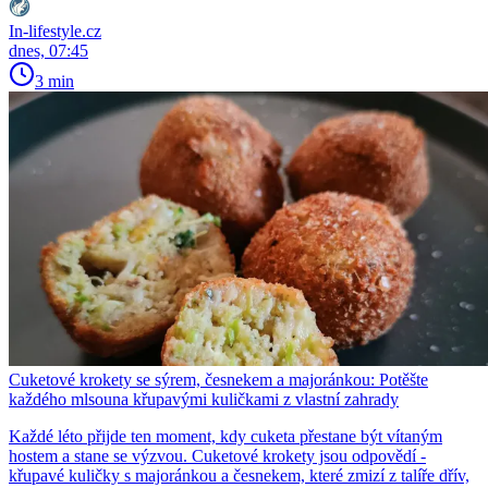
In-lifestyle.cz
dnes, 07:45
3 min
Cuketové krokety se sýrem, česnekem a majoránkou: Potěšte
každého mlsouna křupavými kuličkami z vlastní zahrady
Každé léto přijde ten moment, kdy cuketa přestane být vítaným
hostem a stane se výzvou. Cuketové krokety jsou odpovědí -
křupavé kuličky s majoránkou a česnekem, které zmizí z talíře dřív,