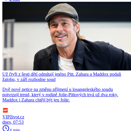
Už čtyři z šesti dětí odmítají jméno Pitt. Zahara a Maddox podali
žalobu, v září rozhodne soud
Dvě nové petice na změnu příjmení u losangeleského soudu
potvrzují trend, který v rodině Jolie-Pittových trvá už dva roky.
Maddox i Zahara chtějí být jen Jolie.
VIPživot.cz
dnes, 07:53
4 min