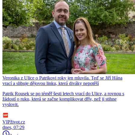
Veronika z Ulice o Patrikovi roky jen mluvila. Teď se Jiří Hána
vrací a slibuje dějovou linku, která diváky nepotěší
Patrik Rousek se po téměř šesti letech vrací do Ulice, a rovnou s
žádostí o ruku, která se začne komplikovat dřív, než ji stihne
vyslovit.
VIPživot.cz
dnes, 07:29