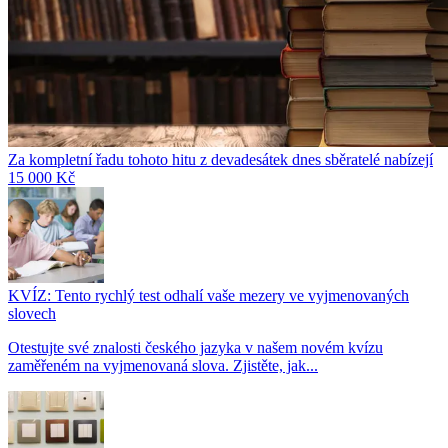
Za kompletní řadu tohoto hitu z devadesátek dnes sběratelé nabízejí
15 000 Kč
KVÍZ: Tento rychlý test odhalí vaše mezery ve vyjmenovaných
slovech
Otestujte své znalosti českého jazyka v našem novém kvízu
zaměřeném na vyjmenovaná slova. Zjistěte, jak...