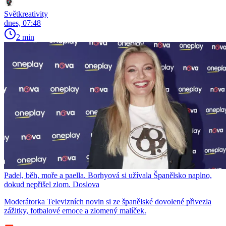
Světkreativity
dnes, 07:48
2 min
Padel, běh, moře a paella. Borhyová si užívala Španělsko naplno,
dokud nepřišel zlom. Doslova
Moderátorka Televizních novin si ze španělské dovolené přivezla
zážitky, fotbalové emoce a zlomený malíček.