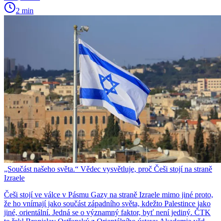
2 min
„Součást našeho světa.“ Vědec vysvětluje, proč Češi stojí na straně
Izraele
Češi stojí ve válce v Pásmu Gazy na straně Izraele mimo jiné proto,
že ho vnímají jako součást západního světa, kdežto Palestince jako
jiné, orientální. Jedná se o významný faktor, byť není jediný. ČTK