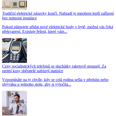
Tradiční elektrické zásuvky končí. Nahradí je mnohem lepší zařízení
bez nutnosti instalace
Pokud plánujete přidat nové elektrické body v bytě, možná vás čeká
překvapení. Existuje řešení, které vám...
Ceny socialistických telefonů se sluchátky raketově stoupají. Za
raritní kusy sběratelé nabízejí statisíce
Vzpomínáte na ty chvíle, kdy se celá rodina sešla v předsíni nebo
obýváku u jednoho stolu, aby si vytočila...