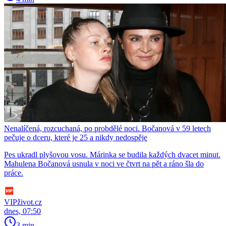
Nenalíčená, rozcuchaná, po probdělé noci. Bočanová v 59 letech
pečuje o dceru, které je 25 a nikdy nedospěje
Pes ukradl plyšovou vosu. Márinka se budila každých dvacet minut.
Mahulena Bočanová usnula v noci ve čtvrt na pět a ráno šla do
práce.
VIPživot.cz
dnes, 07:50
3 min