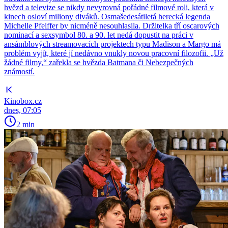
hvězd a televize se nikdy nevyrovná pořádné filmové roli, která v
kinech osloví miliony diváků. Osmašedesátiletá herecká legenda
Michelle Pfeiffer by nicméně nesouhlasila. Držitelka tří oscarových
nominací a sexsymbol 80. a 90. let nedá dopustit na práci v
ansámblových streamovacích projektech typu Madison a Margo má
problém vyjít, které jí nedávno vnukly novou pracovní filozofii. „Už
žádné filmy,“ zařekla se hvězda Batmana či Nebezpečných
známostí.
Kinobox.cz
dnes, 07:05
2 min