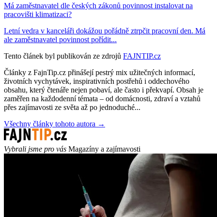
Má zaměstnavatel dle českých zákonů povinnost instalovat na
pracovišti klimatizaci?
Letní vedra v kanceláři dokážou pořádně ztrpčit pracovní den. Má
ale zaměstnavatel povinnost pořídit...
Tento článek byl publikován ze zdrojů
FAJNTIP.cz
Články z FajnTip.cz přinášejí pestrý mix užitečných informací,
životních vychytávek, inspirativních postřehů i oddechového
obsahu, který čtenáře nejen pobaví, ale často i překvapí. Obsah je
zaměřen na každodenní témata – od domácnosti, zdraví a vztahů
přes zajímavosti ze světa až po jednoduché...
Všechny články tohoto autora →
Vybrali jsme pro vás
Magazíny a zajímavosti