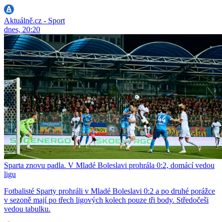
Aktuálně.cz - Sport
dnes, 20:20
Sparta znovu padla. V Mladé Boleslavi prohrála 0:2, domácí vedou
ligu
Fotbalisté Sparty prohráli v Mladé Boleslavi 0:2 a po druhé porážce
v sezoně mají po třech ligových kolech pouze tři body. Středočeši
vedou tabulku.