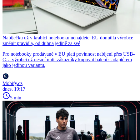
Nabíječku už v krabici notebooku nenajdete. EU donutila výrobce
změnit pravidla, od dubna jedině za své
Pro notebooky prodávané v EU platí povinnost nabíjení přes USB-
C, a výrobci už nesmí nutit zákazníky kupovat balení s adaptérem
jako jedinou variantu.
Mobify.cz
dnes, 19:17
5 min