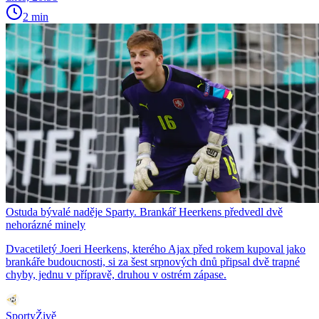
2 min
Ostuda bývalé naděje Sparty. Brankář Heerkens předvedl dvě
nehorázné minely
Dvacetiletý Joeri Heerkens, kterého Ajax před rokem kupoval jako
brankáře budoucnosti, si za šest srpnových dnů připsal dvě trapné
chyby, jednu v přípravě, druhou v ostrém zápase.
SportyŽivě