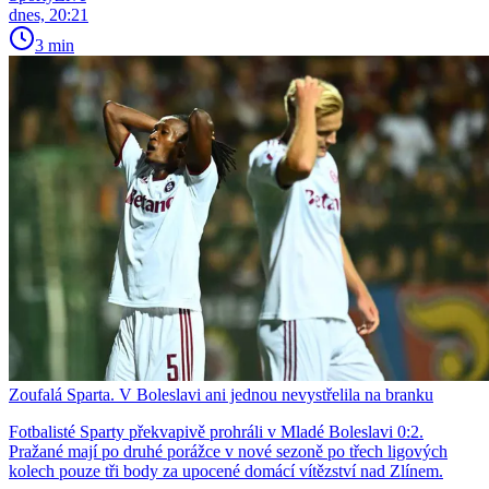
dnes, 20:21
3 min
Zoufalá Sparta. V Boleslavi ani jednou nevystřelila na branku
Fotbalisté Sparty překvapivě prohráli v Mladé Boleslavi 0:2.
Pražané mají po druhé porážce v nové sezoně po třech ligových
kolech pouze tři body za upocené domácí vítězství nad Zlínem.