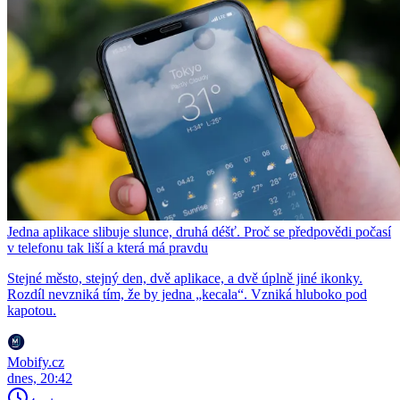
Jedna aplikace slibuje slunce, druhá déšť. Proč se předpovědi počasí
v telefonu tak liší a která má pravdu
Stejné město, stejný den, dvě aplikace, a dvě úplně jiné ikonky.
Rozdíl nevzniká tím, že by jedna „kecala“. Vzniká hluboko pod
kapotou.
Mobify.cz
dnes, 20:42