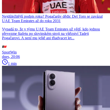
Nejdůležitější podpis roku? Pogačarův dědic Del Toro se zavázal
UAE Team Emirates až do roku 2031
Vypadá to, že v týmu UAE Team Emirates už vědí, kdo jednou
převezme štafetu po slovinském stroji na vítězství Tadeji
Pogačarovi. A není mu ještě ani třiadvacet let...
SportWin
dnes, 20:06
1 min