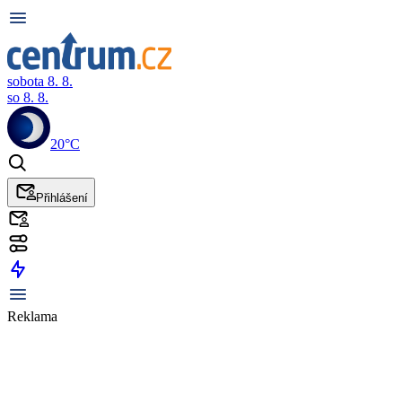
sobota 8. 8.
so 8. 8.
20°C
Přihlášení
Reklama