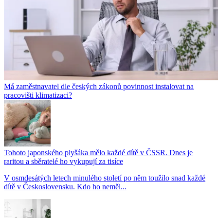
Má zaměstnavatel dle českých zákonů povinnost instalovat na
pracovišti klimatizaci?
Tohoto japonského plyšáka mělo každé dítě v ČSSR. Dnes je
raritou a sběratelé ho vykupují za tisíce
V osmdesátých letech minulého století po něm toužilo snad každé
dítě v Československu. Kdo ho neměl...