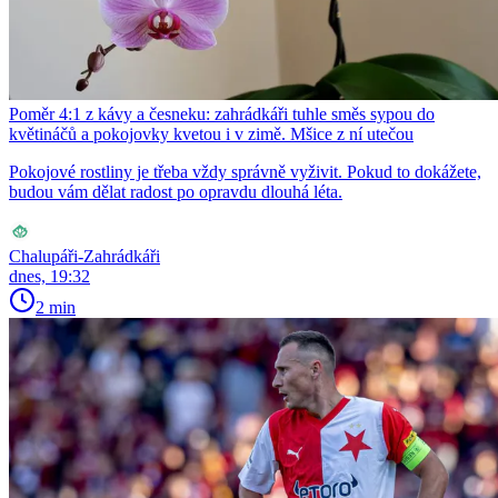
Poměr 4:1 z kávy a česneku: zahrádkáři tuhle směs sypou do
květináčů a pokojovky kvetou i v zimě. Mšice z ní utečou
Pokojové rostliny je třeba vždy správně vyživit. Pokud to dokážete,
budou vám dělat radost po opravdu dlouhá léta.
Chalupáři-Zahrádkáři
dnes, 19:32
2 min