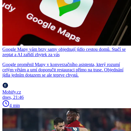
Google Mapy vám brzy samy objednají jídlo cestou domů. Stačí se
zeptat a AI zařídí zbytek za vás
Google proměnil Mapy v konverzačního asistenta, který rozumí
celým větám a umí doporučit restauraci přímo na trase. Objednání
jídla jedním dotazem se ale teprve chystá.
Mobify.cz
dnes, 21:46
4 min