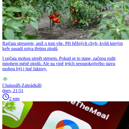
Rajčata stresujete, aniž o tom víte. Pět běžných chyb, kvůli kterým
keře nasadí sotva třetinu plodů
I rajčata mohou utrpět stresem. Pokud se to stane, začnou rodit
mnohem méně plodů. Ale na vině jejich neuspokojivého stavu
mohou být i jiné faktory.
Chalupáři-Zahrádkáři
dnes, 21:51
2 min