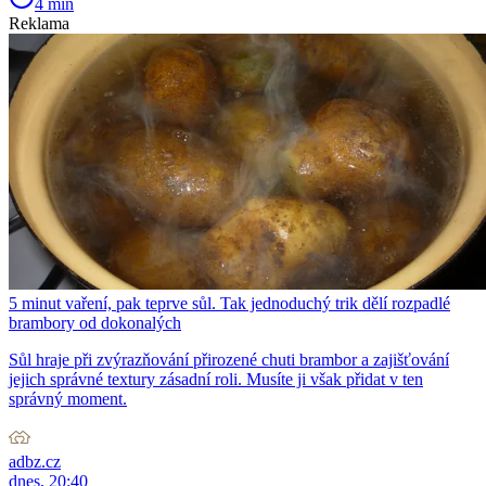
4 min
Reklama
5 minut vaření, pak teprve sůl. Tak jednoduchý trik dělí rozpadlé
brambory od dokonalých
Sůl hraje při zvýrazňování přirozené chuti brambor a zajišťování
jejich správné textury zásadní roli. Musíte ji však přidat v ten
správný moment.
adbz.cz
dnes, 20:40