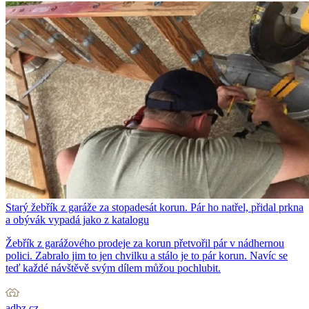
Starý žebřík z garáže za stopadesát korun. Pár ho natřel, přidal prkna
a obývák vypadá jako z katalogu
Žebřík z garážového prodeje za korun přetvořil pár v nádhernou
polici. Zabralo jim to jen chvilku a stálo je to pár korun. Navíc se
teď každé návštěvě svým dílem můžou pochlubit.
adbz.cz