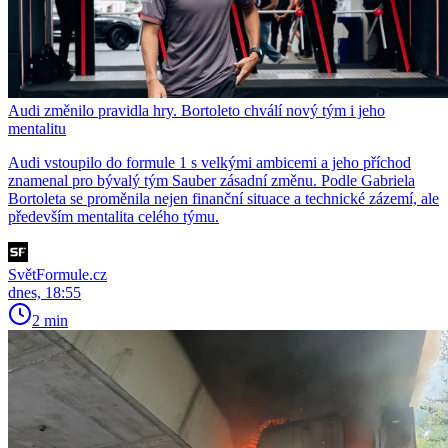
Audi změnilo pravidla hry. Bortoleto chválí nový tým i jeho
mentalitu
Audi vstoupilo do formule 1 s velkými ambicemi a jeho příchod
znamenal pro bývalý tým Sauber zásadní změnu. Podle Gabriela
Bortoleta se proměnila nejen finanční situace a technické zázemí, ale
především mentalita celého týmu.
SvětFormule.cz
dnes, 18:55
2 min