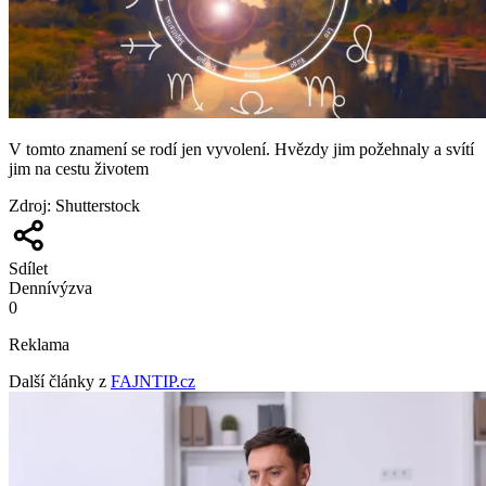
V tomto znamení se rodí jen vyvolení. Hvězdy jim požehnaly a svítí
jim na cestu životem
Zdroj
:
Shutterstock
Sdílet
Denní
výzva
0
Reklama
Další články z
FAJNTIP.cz