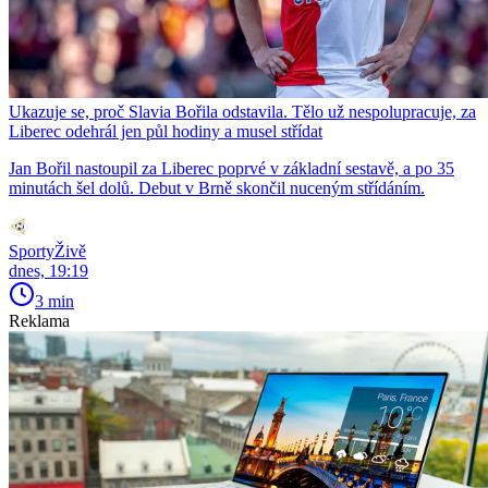
Ukazuje se, proč Slavia Bořila odstavila. Tělo už nespolupracuje, za
Liberec odehrál jen půl hodiny a musel střídat
Jan Bořil nastoupil za Liberec poprvé v základní sestavě, a po 35
minutách šel dolů. Debut v Brně skončil nuceným střídáním.
SportyŽivě
dnes, 19:19
3 min
Reklama