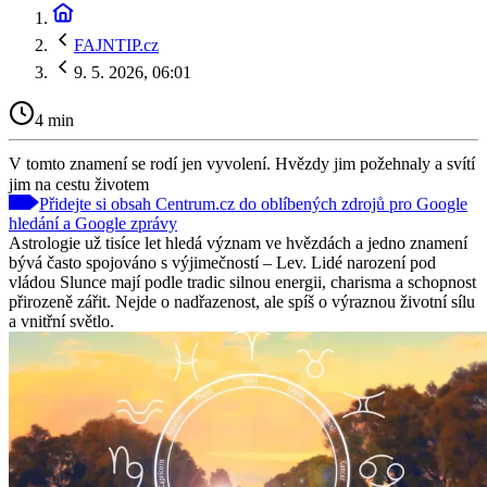
FAJNTIP.cz
9. 5. 2026, 06:01
4 min
V tomto znamení se rodí jen vyvolení. Hvězdy jim požehnaly a svítí
jim na cestu životem
Přidejte si obsah Centrum.cz do oblíbených zdrojů pro Google
hledání a Google zprávy
Astrologie už tisíce let hledá význam ve hvězdách a jedno znamení
bývá často spojováno s výjimečností – Lev. Lidé narození pod
vládou Slunce mají podle tradic silnou energii, charisma a schopnost
přirozeně zářit. Nejde o nadřazenost, ale spíš o výraznou životní sílu
a vnitřní světlo.