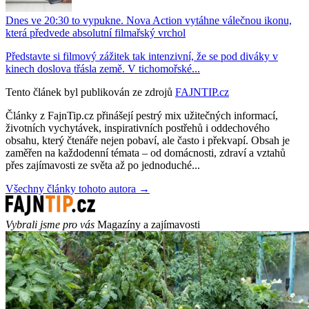
Dnes ve 20:30 to vypukne. Nova Action vytáhne válečnou ikonu,
která předvede absolutní filmařský vrchol
Představte si filmový zážitek tak intenzivní, že se pod diváky v
kinech doslova třásla země. V tichomořské...
Tento článek byl publikován ze zdrojů
FAJNTIP.cz
Články z FajnTip.cz přinášejí pestrý mix užitečných informací,
životních vychytávek, inspirativních postřehů i oddechového
obsahu, který čtenáře nejen pobaví, ale často i překvapí. Obsah je
zaměřen na každodenní témata – od domácnosti, zdraví a vztahů
přes zajímavosti ze světa až po jednoduché...
Všechny články tohoto autora →
Vybrali jsme pro vás
Magazíny a zajímavosti