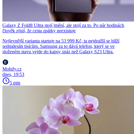
Galaxy Z Fold8 Ultra stojí jmění, ale stojí za to. Po pár hodinách
člověk zjistí, že cesta zpátky neexistuje
Nejlevnější varianta startuje na 53 999 Kč, ta nejdražší se blíží
sedmdesáti tisícům. Samsung za to dává telefon, který se ve
složeném stavu vejde do kapsy snáz než Galaxy S23 Ultra.
Mobify.cz
dnes, 19:53
5 min