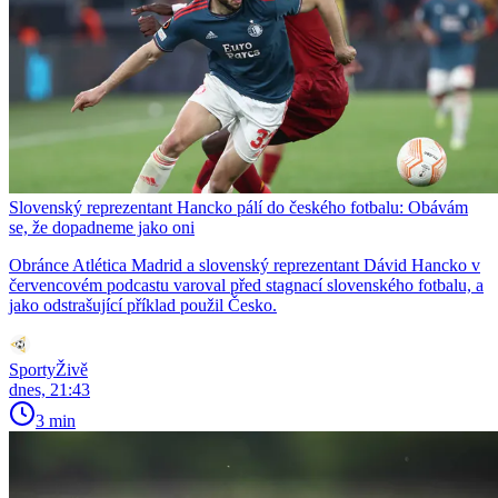
Slovenský reprezentant Hancko pálí do českého fotbalu: Obávám
se, že dopadneme jako oni
Obránce Atlética Madrid a slovenský reprezentant Dávid Hancko v
červencovém podcastu varoval před stagnací slovenského fotbalu, a
jako odstrašující příklad použil Česko.
SportyŽivě
dnes, 21:43
3 min