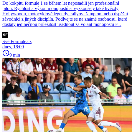
Do kokpitu formule 1 se během let neposadili jen profesionální
piloti. Rychlost a výkon monopostů si vyzkoušely také hvězdy
Hollywoodu, motocyklové legendy, rallyoví šampioni nebo úspěšní
závodníci z jiných disciplín. Podívejte se na známé osobnosti, které
dostaly jedinečnou příležitost usednout za volant monopostu F1.
SvětFormule.cz
dnes, 18:09
9 min