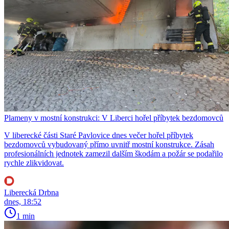
Plameny v mostní konstrukci: V Liberci hořel příbytek bezdomovců
V liberecké části Staré Pavlovice dnes večer hořel příbytek
bezdomovců vybudovaný přímo uvnitř mostní konstrukce. Zásah
profesionálních jednotek zamezil dalším škodám a požár se podařilo
rychle zlikvidovat.
Liberecká Drbna
dnes, 18:52
1 min