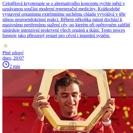
Celotělová kryoterapie se z alternativního konceptu rychle mění v
uznávanou součást moderní regenerační medicíny. Krátkodobé
vystavení organismu extrémnímu suchému chladu vyvolává v těle
silnou neuroendokrinní reakci. Během několika minut dochází k
masivnímu perifernímu stažení cév, po kterém při opětovném zahřátí
následuje intenzivní prokrvení všech orgánů a tkání. Tento proces
funguje jako přirozený restart pro cévní i imunitní systém.
Plné zdraví
dnes, 20:07
2 min