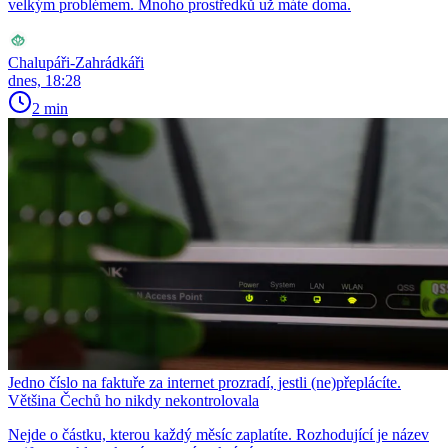
velkým problémem. Mnoho prostředků už máte doma.
Chalupáři-Zahrádkáři
dnes, 18:28
2 min
Jedno číslo na faktuře za internet prozradí, jestli (ne)přeplácíte.
Většina Čechů ho nikdy nekontrolovala
Nejde o částku, kterou každý měsíc zaplatíte. Rozhodující je název