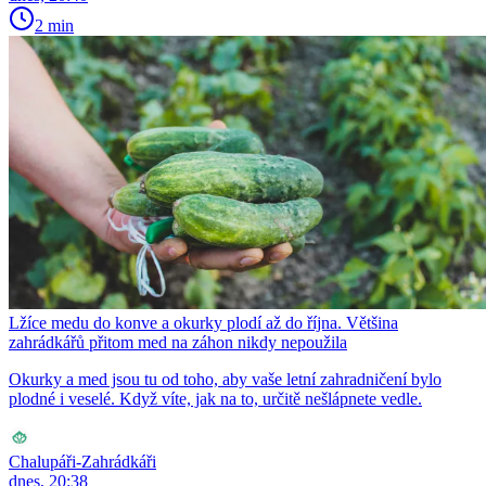
2 min
Lžíce medu do konve a okurky plodí až do října. Většina
zahrádkářů přitom med na záhon nikdy nepoužila
Okurky a med jsou tu od toho, aby vaše letní zahradničení bylo
plodné i veselé. Když víte, jak na to, určitě nešlápnete vedle.
Chalupáři-Zahrádkáři
dnes, 20:38