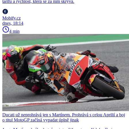
tarifu a rychlost, která se za ním skrývá.
Mobify.cz
dnes, 18:14
4 min
Ducati už neprohrává jen s Martínem. Prohrává s celou Aprilií a boj
o titul MotoGP začíná vypadat úplně jinak