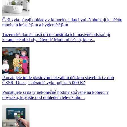
Češi vykopávají obklady z koupelen a kuchyní. Nahrazují je něčím
mnohem krásnějším a hygieničtějším
Tuzemské domácnosti při rekonstrukcích masivně odstraňují
keramické obklady. Důvod? Moderní řešení, které...
Pamatujete tuhle plastovou nekvalitní dětskou stavebnici z dob
ČSSR. Dnes ji sběratelé vykupují za 5 000 Kč
Pamatujete si na ty nekonečné hodiny strávené na koberci v
obýváku, kdy jste pod dohledem televizního...