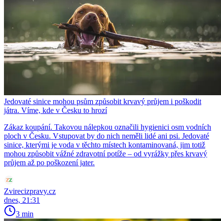
Jedovaté sinice mohou psům způsobit krvavý průjem i poškodit
játra. Víme, kde v Česku to hrozí
Zákaz koupání. Takovou nálepkou označili hygienici osm vodních
ploch v Česku. Vstupovat by do nich neměli lidé ani psi. Jedovaté
sinice, kterými je voda v těchto místech kontaminovaná, jim totiž
mohou způsobit vážné zdravotní potíže – od vyrážky přes krvavý
průjem až po poškození jater.
Zvirecizpravy.cz
dnes, 21:31
3 min