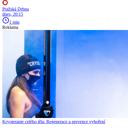
Pražská Drbna
dnes, 20:15
1 min
Reklama
Kryoterapie celého těla: Regenerace a prevence vyhoření