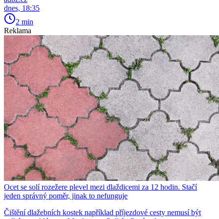
dnes, 18:35
2 min
Reklama
Ocet se solí rozežere plevel mezi dlaždicemi za 12 hodin. Stačí
jeden správný poměr, jinak to nefunguje
Čištění dlažebních kostek například příjezdové cesty nemusí být