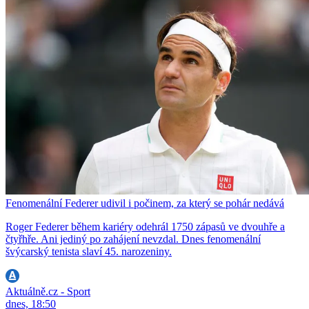
Fenomenální Federer udivil i počinem, za který se pohár nedává
Roger Federer během kariéry odehrál 1750 zápasů ve dvouhře a
čtyřhře. Ani jediný po zahájení nevzdal. Dnes fenomenální
švýcarský tenista slaví 45. narozeniny.
Aktuálně.cz - Sport
dnes, 18:50