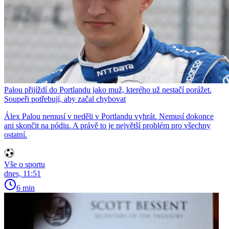
Palou přijíždí do Portlandu jako muž, kterého už nestačí porážet.
Soupeři potřebují, aby začal chybovat
Álex Palou nemusí v neděli v Portlandu vyhrát. Nemusí dokonce
ani skončit na pódiu. A právě to je největší problém pro všechny
ostatní.
Vše o sportu
dnes, 11:51
6 min