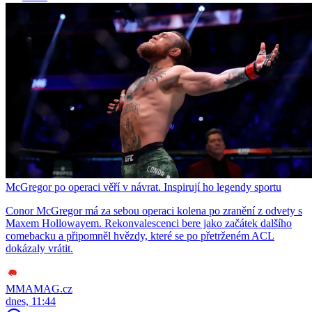
McGregor po operaci věří v návrat. Inspirují ho legendy sportu
Conor McGregor má za sebou operaci kolena po zranění z odvety s
Maxem Hollowayem. Rekonvalescenci bere jako začátek dalšího
comebacku a připomněl hvězdy, které se po přetrženém ACL
dokázaly vrátit.
MMAMAG.cz
dnes, 11:44