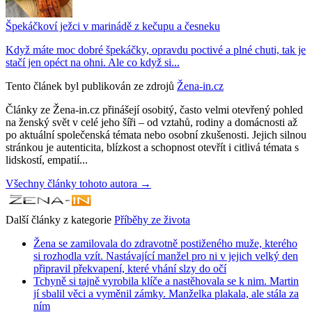
Špekáčkoví ježci v marinádě z kečupu a česneku
Když máte moc dobré špekáčky, opravdu poctivé a plné chuti, tak je
stačí jen opéct na ohni. Ale co když si...
Tento článek byl publikován ze zdrojů
Žena-in.cz
Články ze Žena-in.cz přinášejí osobitý, často velmi otevřený pohled
na ženský svět v celé jeho šíři – od vztahů, rodiny a domácnosti až
po aktuální společenská témata nebo osobní zkušenosti. Jejich silnou
stránkou je autenticita, blízkost a schopnost otevřít i citlivá témata s
lidskostí, empatií...
Všechny články tohoto autora →
Další články z kategorie
Příběhy ze života
Žena se zamilovala do zdravotně postiženého muže, kterého
si rozhodla vzít. Nastávající manžel pro ni v jejich velký den
připravil překvapení, které vhání slzy do očí
Tchyně si tajně vyrobila klíče a nastěhovala se k nim. Martin
jí sbalil věci a vyměnil zámky. Manželka plakala, ale stála za
ním