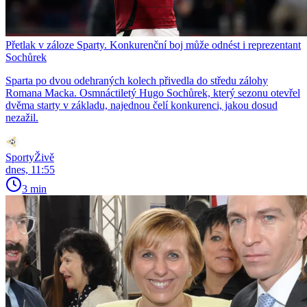
Přetlak v záloze Sparty. Konkurenční boj může odnést i reprezentant
Sochůrek
Sparta po dvou odehraných kolech přivedla do středu zálohy
Romana Macka. Osmnáctiletý Hugo Sochůrek, který sezonu otevřel
dvěma starty v základu, najednou čelí konkurenci, jakou dosud
nezažil.
SportyŽivě
dnes, 11:55
3 min