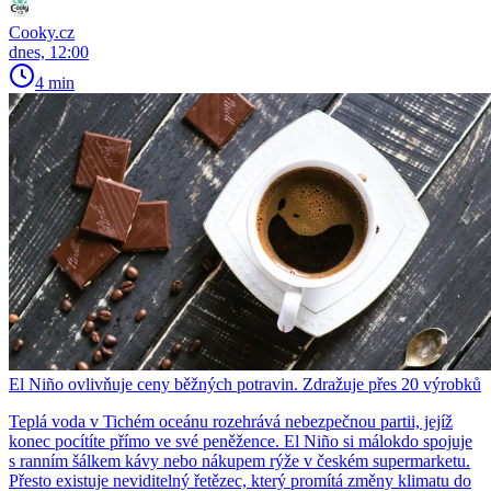
Cooky.cz
dnes, 12:00
4 min
El Niño ovlivňuje ceny běžných potravin. Zdražuje přes 20 výrobků
Teplá voda v Tichém oceánu rozehrává nebezpečnou partii, jejíž
konec pocítíte přímo ve své peněžence. El Niño si málokdo spojuje
s ranním šálkem kávy nebo nákupem rýže v českém supermarketu.
Přesto existuje neviditelný řetězec, který promítá změny klimatu do