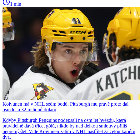
1 min
Koivunen má v NHL sedm bodů. Pittsburgh mu právě proto dal
osm let a 32 milionů dolarů
Kdyby Pittsburgh Penguins podepsali na osm let hvězdu, která
pravidelně dává třicet gólů, nikdo by nad délkou smlouvy příliš
nepřemýšlel. Ville Koivunen zatím v NHL nastřílel za celou kariéru
dva.