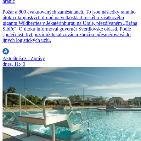
hranic
Požár a 800 evakuovaných zaměstnanců. To jsou následky ranního
útoku ukrajinských dronů na velkosklad ruského zásilkového
gigantu Wildberries v Jekatěrinburgu na Urale, přezdívaném „Brána
Sibiře“. O útoku informoval guvernér Sverdlovské oblasti. Podle
společnosti byl požár už lokalizován a zboží se přesměrovává do
jiných logistických uzlů.
Aktuálně.cz - Zprávy
dnes, 11:40