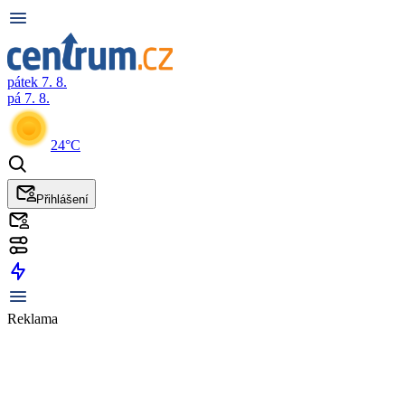
pátek 7. 8.
pá 7. 8.
24°C
Přihlášení
Reklama