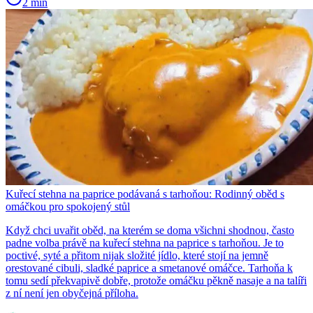
2 min
Kuřecí stehna na paprice podávaná s tarhoňou: Rodinný oběd s
omáčkou pro spokojený stůl
Když chci uvařit oběd, na kterém se doma všichni shodnou, často
padne volba právě na kuřecí stehna na paprice s tarhoňou. Je to
poctivé, syté a přitom nijak složité jídlo, které stojí na jemně
orestované cibuli, sladké paprice a smetanové omáčce. Tarhoňa k
tomu sedí překvapivě dobře, protože omáčku pěkně nasaje a na talíři
z ní není jen obyčejná příloha.