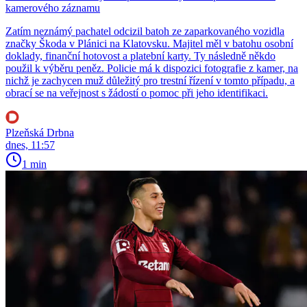
kamerového záznamu
Zatím neznámý pachatel odcizil batoh ze zaparkovaného vozidla
značky Škoda v Plánici na Klatovsku. Majitel měl v batohu osobní
doklady, finanční hotovost a platební karty. Ty následně někdo
použil k výběru peněz. Policie má k dispozici fotografie z kamer, na
nichž je zachycen muž důležitý pro trestní řízení v tomto případu, a
obrací se na veřejnost s žádostí o pomoc při jeho identifikaci.
Plzeňská Drbna
dnes, 11:57
1 min