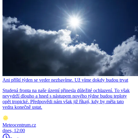
Ani příští týden se veder nezbavíme. Už víme dokdy budou trvat
Studená fronta na naše území přinesla důležité ochlazení. To však
nevydrží dlouho a hned s nástupem nového týdne budou teploty
opět tropické. Předpovědi nám však již říkají, kdy by měla tato
vedra konečně ustat.
Meteocentrum.cz
dnes, 12:00