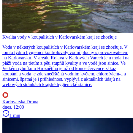
Kvalita vody v koupalištích v Karlovarském kraji se zhoršuje
Voda v některých koupalištích v Karlovarském kraji se zhoršuje. V
tomto týdnu hygienici kontrolovaly vodní plochy s provozovatelem
na Karlovarsku. V areálu Rolava v Karlových Varech je u mola i na
pláži voda na třetím z pěti stupňů kvality a ve vodě jsou sinice. Ve
Velkém rybníku u Hroznětína je už od konce července zákaz
koupání a voda je zde znečištěná vodním květem, chlorofylem-a a
sinicemi, špatná je i průhlednost, vyplývá z aktuálních údajů na
webových stránkách krajské hygienické stanice.
Karlovarská Drbna
dnes, 12:00
1 min