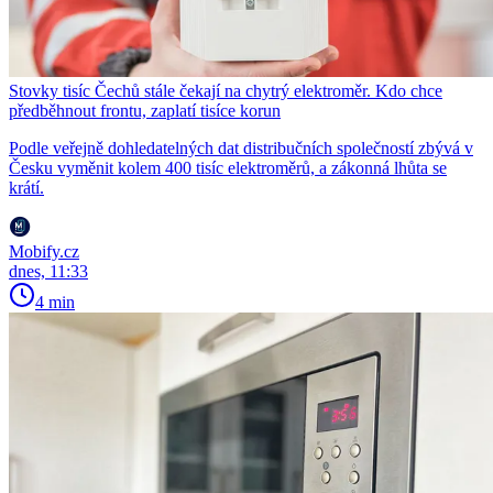
Stovky tisíc Čechů stále čekají na chytrý elektroměr. Kdo chce
předběhnout frontu, zaplatí tisíce korun
Podle veřejně dohledatelných dat distribučních společností zbývá v
Česku vyměnit kolem 400 tisíc elektroměrů, a zákonná lhůta se
krátí.
Mobify.cz
dnes, 11:33
4 min