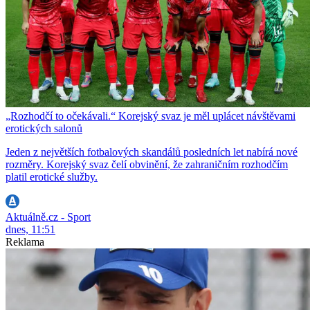
„Rozhodčí to očekávali.“ Korejský svaz je měl uplácet návštěvami
erotických salonů
Jeden z největších fotbalových skandálů posledních let nabírá nové
rozměry. Korejský svaz čelí obvinění, že zahraničním rozhodčím
platil erotické služby.
Aktuálně.cz - Sport
dnes, 11:51
Reklama