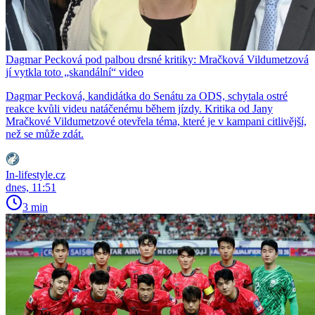
Dagmar Pecková pod palbou drsné kritiky: Mračková Vildumetzová
jí vytkla toto „skandální“ video
Dagmar Pecková, kandidátka do Senátu za ODS, schytala ostré
reakce kvůli videu natáčenému během jízdy. Kritika od Jany
Mračkové Vildumetzové otevřela téma, které je v kampani citlivější,
než se může zdát.
In-lifestyle.cz
dnes, 11:51
3 min