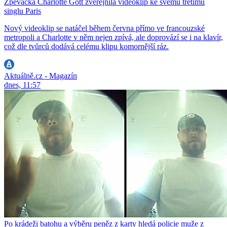
Zpěvačka Charlotte Gott zveřejnila videoklip ke svému třetímu
singlu Paris
Nový videoklip se natáčel během června přímo ve francouzské
metropoli a Charlotte v něm nejen zpívá, ale doprovází se i na klavír,
což dle tvůrců dodává celému klipu komornější ráz.
Aktuálně.cz - Magazín
dnes, 11:57
Po krádeži batohu a výběru peněz z karty hledá policie muže z