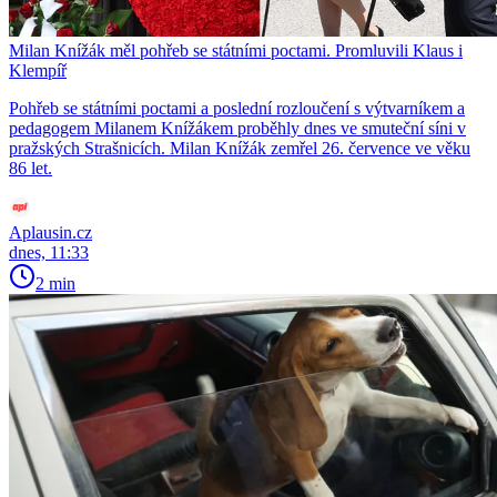
Milan Knížák měl pohřeb se státními poctami. Promluvili Klaus i
Klempíř
Pohřeb se státními poctami a poslední rozloučení s výtvarníkem a
pedagogem Milanem Knížákem proběhly dnes ve smuteční síni v
pražských Strašnicích. Milan Knížák zemřel 26. července ve věku
86 let.
Aplausin.cz
dnes, 11:33
2 min