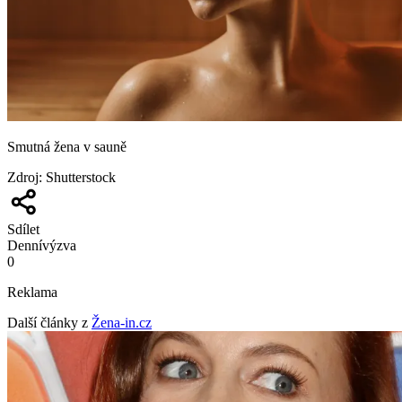
Smutná žena v sauně
Zdroj
:
Shutterstock
Sdílet
Denní
výzva
0
Reklama
Další články z
Žena-in.cz