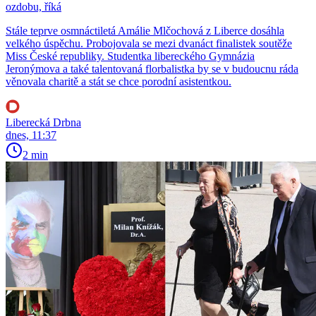
ozdobu, říká
Stále teprve osmnáctiletá Amálie Mlčochová z Liberce dosáhla
velkého úspěchu. Probojovala se mezi dvanáct finalistek soutěže
Miss České republiky. Studentka libereckého Gymnázia
Jeronýmova a také talentovaná florbalistka by se v budoucnu ráda
věnovala charitě a stát se chce porodní asistentkou.
Liberecká Drbna
dnes, 11:37
2 min