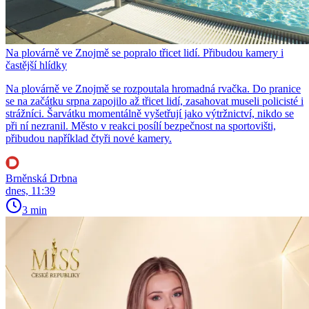
Na plovárně ve Znojmě se popralo třicet lidí. Přibudou kamery i
častější hlídky
Na plovárně ve Znojmě se rozpoutala hromadná rvačka. Do pranice
se na začátku srpna zapojilo až třicet lidí, zasahovat museli policisté i
strážníci. Šarvátku momentálně vyšetřují jako výtržnictví, nikdo se
při ní nezranil. Město v reakci posílí bezpečnost na sportovišti,
přibudou například čtyři nové kamery.
Brněnská Drbna
dnes, 11:39
3 min