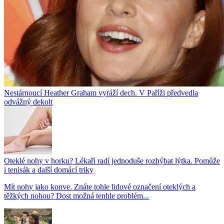
Nestárnoucí Heather Graham vyráží dech. V Paříži předvedla
odvážný dekolt
Oteklé nohy v horku? Lékaři radí jednoduše rozhýbat lýtka. Pomůže
i tenisák a další domácí triky
Mít nohy jako konve. Znáte tohle lidové označení oteklých a
těžkých nohou? Dost možná tenhle problém...