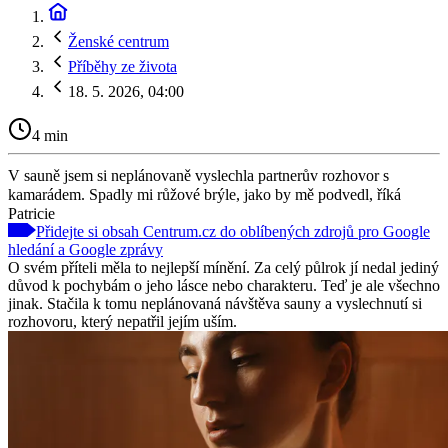
Ženské centrum
Příběhy ze života
18. 5. 2026, 04:00
4 min
V sauně jsem si neplánovaně vyslechla partnerův rozhovor s
kamarádem. Spadly mi růžové brýle, jako by mě podvedl, říká
Patricie
Přidejte si obsah Centrum.cz do oblíbených zdrojů pro Google
hledání a Google zprávy
O svém příteli měla to nejlepší mínění. Za celý půlrok jí nedal jediný
důvod k pochybám o jeho lásce nebo charakteru. Teď je ale všechno
jinak. Stačila k tomu neplánovaná návštěva sauny a vyslechnutí si
rozhovoru, který nepatřil jejím uším.