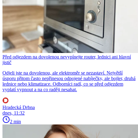
Před odjezdem na dovolenou nevypínejte router, lednici ani hlavní
jistič
Odjeli jste na dovolenou, ale elektroměr se nezastaví. Největší
úsporu přitom často nepřinesou odpojené nabíječky, ale bojler, druhá
lednice nebo klimatizace. Odborníci radí, co se před odjezdem
vyplatí vypnout a na co raději nesahat.
Hradecká Drbna
dnes, 11:32
2 min