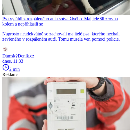
Psa vytáhli z rozpáleného auta sotva živého. Majitelé šli zrovna
kolem a nepřihlásili se
Naprosto neadekvátně se zachovali majitelé psa, kterého nechali
zavřeného v rozpáleném autě. Tomu musela ven pomoci policie.
DámskýDeník.cz
dnes, 11:33
2 min
Reklama