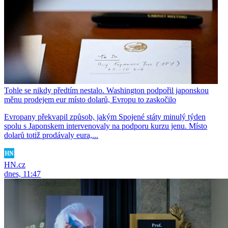
Tohle se nikdy předtím nestalo. Washington podpořil japonskou
měnu prodejem eur místo dolarů, Evropu to zaskočilo
Evropany překvapil způsob, jakým Spojené státy minulý týden
spolu s Japonskem intervenovaly na podporu kurzu jenu. Místo
dolarů totiž prodávaly eura,...
HN.cz
dnes, 11:47