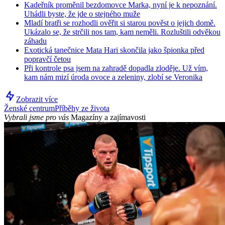
Kadeřník proměnil bezdomovce Marka, nyní je k nepoznání.
Uhádli byste, že jde o stejného muže
Mladí bratři se rozhodli ověřit si starou pověst o jejich domě.
Ukázalo se, že strčili nos tam, kam neměli. Rozluštili odvěkou
záhadu
Exotická tanečnice Mata Hari skončila jako špionka před
popravčí četou
Při kontrole psa jsem na zahradě dopadla zloděje. Už vím,
kam nám mizí úroda ovoce a zeleniny, zlobí se Veronika
Zobrazit více
Ženské centrum
Příběhy ze života
Vybrali jsme pro vás
Magazíny a zajímavosti