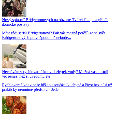
Nový spin-off Bridgertonových na obzoru: Tvůrci lákají na příběh
ikonické postavy
Máte rádi seriál Bridgertonovi? Pak vás možná potěší, že se svět
Bridgertonových pravděpodobně nebude...
Necháváte v rychlovarné konvici zbytek vody? Možná vás to stojí
víc peněz, než si uvědomujete
Rychlovarná konvice je běžnou součástí kuchyně a život bez ní si už
prakticky neumíme představit. Jeden...