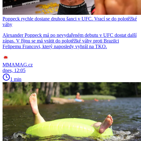
Poppeck rychle dostane druhou šanci v UFC. Vrací se do polotěžké
váhy
Alexander Poppeck má po nevydařeném debutu v UFC dostat další
zápas. V říjnu se má vrátit do polotěžké váhy proti Brazilci
Felipemu Francovi, který naposledy vyhrál na TKO.
MMAMAG.cz
dnes, 12:05
1 min