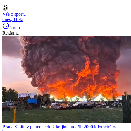
Vše o sportu
dnes, 11:42
5 min
Reklama
Brána Sibiře v plamenech. Ukrajinci udeřili 2000 kilometrů od