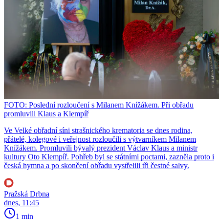
FOTO: Poslední rozloučení s Milanem Knížákem. Při obřadu
promluvili Klaus a Klempíř
Ve Velké obřadní síni strašnického krematoria se dnes rodina,
přátelé, kolegové i veřejnost rozloučili s výtvarníkem Milanem
Knížákem. Promluvili bývalý prezident Václav Klaus a ministr
kultury Oto Klempíř. Pohřeb byl se státními poctami, zazněla proto i
česká hymna a po skončení obřadu vystřelili tři čestné salvy.
Pražská Drbna
dnes, 11:45
1 min