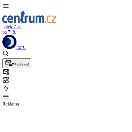
pátek 7. 8.
pá 7. 8.
20°C
Přihlášení
Reklama