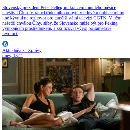
Slovenský prezident Peter Pellegrini koncem minulého měsíce
navštívil Čínu. V rámci třídenního pobytu v lidové republice mimo
jiné kývnul na rozhovor pro tamější státní televizi CGTN. V něm
nešetřil chválou Číny, sliby, že Slovensko může být pro Peking
vynikajícím prostředníkem, a zkritizoval vývoj po sametové
revoluci.
Aktuálně.cz - Zprávy
dnes, 18:11