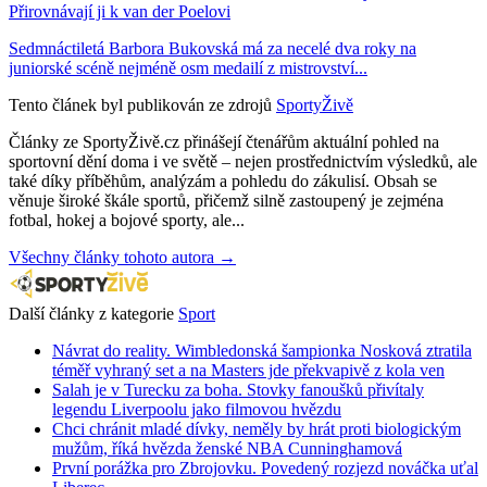
Přirovnávají ji k van der Poelovi
Sedmnáctiletá Barbora Bukovská má za necelé dva roky na
juniorské scéně nejméně osm medailí z mistrovství...
Tento článek byl publikován ze zdrojů
SportyŽivě
Články ze SportyŽivě.cz přinášejí čtenářům aktuální pohled na
sportovní dění doma i ve světě – nejen prostřednictvím výsledků, ale
také díky příběhům, analýzám a pohledu do zákulisí. Obsah se
věnuje široké škále sportů, přičemž silně zastoupený je zejména
fotbal, hokej a bojové sporty, ale...
Všechny články tohoto autora →
Další články z kategorie
Sport
Návrat do reality. Wimbledonská šampionka Nosková ztratila
téměř vyhraný set a na Masters jde překvapivě z kola ven
Salah je v Turecku za boha. Stovky fanoušků přivítaly
legendu Liverpoolu jako filmovou hvězdu
Chci chránit mladé dívky, neměly by hrát proti biologickým
mužům, říká hvězda ženské NBA Cunninghamová
První porážka pro Zbrojovku. Povedený rozjezd nováčka uťal