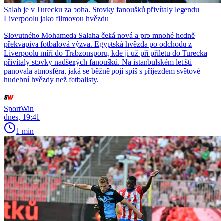
Salah je v Turecku za boha. Stovky fanoušků přivítaly legendu
Liverpoolu jako filmovou hvězdu
Slovutného Mohameda Salaha čeká nová a pro mnohé hodně
překvapivá fotbalová výzva. Egyptská hvězda po odchodu z
Liverpoolu míří do Trabzonsporu, kde ji už při příletu do Turecka
přivítaly stovky nadšených fanoušků. Na istanbulském letišti
panovala atmosféra, jaká se běžně pojí spíš s příjezdem světové
hudební hvězdy než fotbalisty.
SportWin
dnes, 19:41
1 min