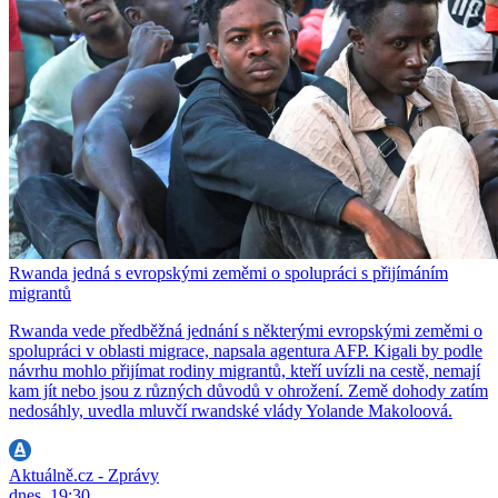
Rwanda jedná s evropskými zeměmi o spolupráci s přijímáním
migrantů
Rwanda vede předběžná jednání s některými evropskými zeměmi o
spolupráci v oblasti migrace, napsala agentura AFP. Kigali by podle
návrhu mohlo přijímat rodiny migrantů, kteří uvízli na cestě, nemají
kam jít nebo jsou z různých důvodů v ohrožení. Země dohody zatím
nedosáhly, uvedla mluvčí rwandské vlády Yolande Makoloová.
Aktuálně.cz - Zprávy
dnes, 19:30