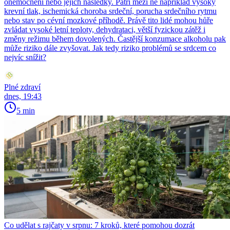
onemocnění nebo jejich následky. Patří mezi ně například vysoký
krevní tlak, ischemická choroba srdeční, porucha srdečního rytmu
nebo stav po cévní mozkové příhodě. Právě tito lidé mohou hůře
zvládat vysoké letní teploty, dehydrataci, větší fyzickou zátěž i
změny režimu během dovolených. Častější konzumace alkoholu pak
může riziko dále zvyšovat. Jak tedy riziko problémů se srdcem co
nejvíc snížit?
Plné zdraví
dnes, 19:43
5 min
Co udělat s rajčaty v srpnu: 7 kroků, které pomohou dozrát