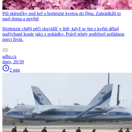
Půl skleničky pod keř a hortenzie kvetou do října. Zahrádkáři to
mají doma a nevědí
Hortenzie chtějí péči obzvlášť v létě, když se jim z květů dělají
nadýchané koule jako z pohádky. Právě tehdy potřebují pořádnou
porci živin.
adbz.cz
dnes, 20:50
2 min