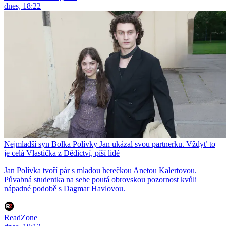
dnes, 18:22
Nejmladší syn Bolka Polívky Jan ukázal svou partnerku. Vždyť to
je celá Vlastička z Dědictví, píší lidé
Jan Polívka tvoří pár s mladou herečkou Anetou Kalertovou.
Půvabná studentka na sebe poutá obrovskou pozornost kvůli
nápadné podobě s Dagmar Havlovou.
ReadZone