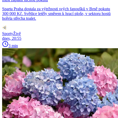
Sparta Praha dostala za výtržnosti svých fanoušků v Brně pokutu
300 000 Kč. Světlice letěly směrem k hrací ploše, v sektoru hostů
hořela střecha toalet.
SportyŽivě
dnes, 20:55
3 min