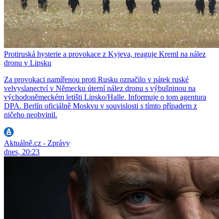
Protiruská hysterie a provokace z Kyjeva, reaguje Kreml na nález
dronu v Lipsku
Za provokaci namířenou proti Rusku označilo v pátek ruské
velvyslanectví v Německu úterní nález dronu s výbušninou na
východoněmeckém letišti Lipsko/Halle. Informuje o tom agentura
DPA. Berlín oficiálně Moskvu v souvislosti s tímto případem z
ničeho neobvinil.
Aktuálně.cz - Zprávy
dnes, 20:23