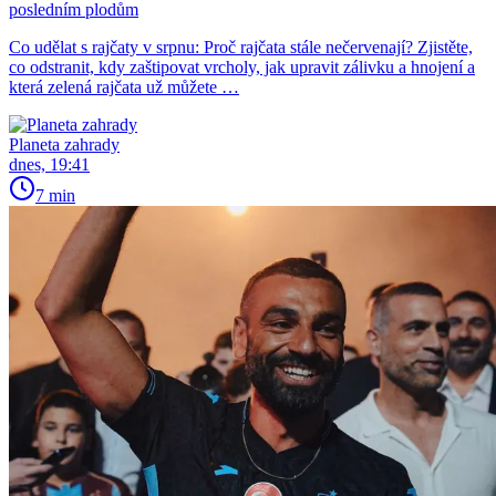
posledním plodům
Co udělat s rajčaty v srpnu: Proč rajčata stále nečervenají? Zjistěte,
co odstranit, kdy zaštipovat vrcholy, jak upravit zálivku a hnojení a
která zelená rajčata už můžete …
Planeta zahrady
dnes, 19:41
7 min