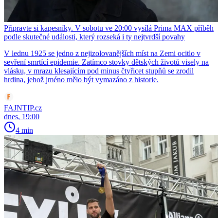
Připravte si kapesníky. V sobotu ve 20:00 vysílá Prima MAX příběh
podle skutečné události, který rozseká i ty nejtvrdší povahy
V lednu 1925 se jedno z nejizolovanějších míst na Zemi ocitlo v
sevření smrtící epidemie. Zatímco stovky dětských životů visely na
vlásku, v mrazu klesajícím pod minus čtyřicet stupňů se zrodil
hrdina, jehož jméno mělo být vymazáno z historie.
FAJNTIP.cz
dnes, 19:00
4 min