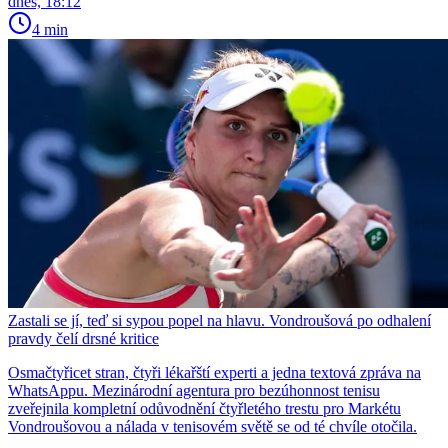
dnes, 18:12
4 min
Zastali se jí, teď si sypou popel na hlavu. Vondroušová po odhalení
pravdy čelí drsné kritice
Osmačtyřicet stran, čtyři lékařští experti a jedna textová zpráva na
WhatsAppu. Mezinárodní agentura pro bezúhonnost tenisu
zveřejnila kompletní odůvodnění čtyřletého trestu pro Markétu
Vondroušovou a nálada v tenisovém světě se od té chvíle otočila.