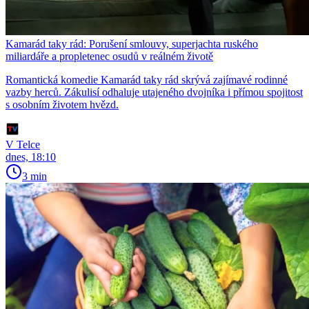
Kamarád taky rád: Porušení smlouvy, superjachta ruského
miliardáře a propletenec osudů v reálném životě
Romantická komedie Kamarád taky rád skrývá zajímavé rodinné
vazby herců. Zákulisí odhaluje utajeného dvojníka i přímou spojitost
s osobním životem hvězd.
V Telce
dnes, 18:10
3 min