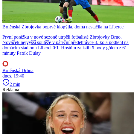
Brněnská Zbrojovka poprvé klopýtla, doma nestačila na Liberec
První porážku v nové sezoně utrpěli fotbalisté Zbrojovky Brno.
Nováček nejvyšší soutěže v páteční předehrávce 3. kola podlehl na
domácím stadionu Liberci 0:1. Hostům zajistil tři body gólem z 61.
minuty Patrik Dulay.
Brněnská Drbna
dnes, 19:40
2 min
Reklama