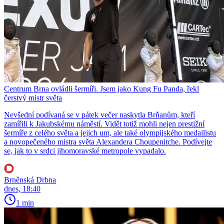
Centrum Brna ovládli šermíři. Jsem jako Kung Fu Panda, řekl
čerstvý mistr světa
Nevšední podívaná se v pátek večer naskytla Brňanům, kteří
zamířili k Jakubskému náměstí. Vidět totiž mohli nejen prestižní
šermíře z celého světa a jejich um, ale také olympijského medailistu
a novopečeného mistra světa Alexandera Choupenitche. Podívejte
se, jak to v srdci jihomoravské metropole vypadalo.
Brněnská Drbna
dnes, 18:40
1 min