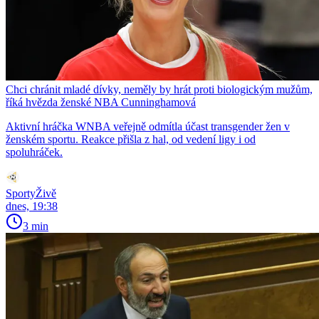
Chci chránit mladé dívky, neměly by hrát proti biologickým mužům,
říká hvězda ženské NBA Cunninghamová
Aktivní hráčka WNBA veřejně odmítla účast transgender žen v
ženském sportu. Reakce přišla z hal, od vedení ligy i od
spoluhráček.
SportyŽivě
dnes, 19:38
3 min