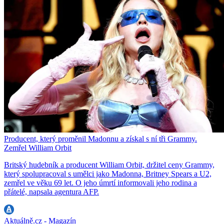
Producent, který proměnil Madonnu a získal s ní tři Grammy.
Zemřel William Orbit
Britský hudebník a producent William Orbit, držitel ceny Grammy,
který spolupracoval s umělci jako Madonna, Britney Spears a U2,
zemřel ve věku 69 let. O jeho úmrtí informovali jeho rodina a
přátelé, napsala agentura AFP.
Aktuálně.cz - Magazín