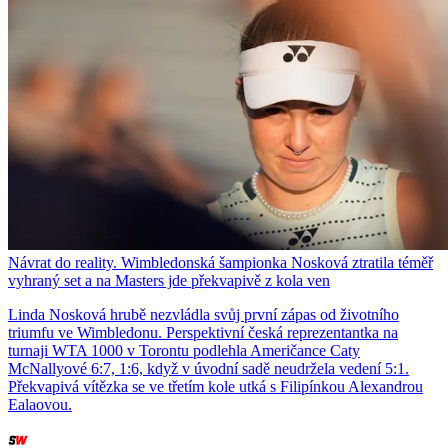
Návrat do reality. Wimbledonská šampionka Nosková ztratila téměř
vyhraný set a na Masters jde překvapivě z kola ven
Linda Nosková hrubě nezvládla svůj první zápas od životního
triumfu ve Wimbledonu. Perspektivní česká reprezentantka na
turnaji WTA 1000 v Torontu podlehla Američance Caty
McNallyové 6:7, 1:6, když v úvodní sadě neudržela vedení 5:1.
Překvapivá vítězka se ve třetím kole utká s Filipínkou Alexandrou
Ealaovou.