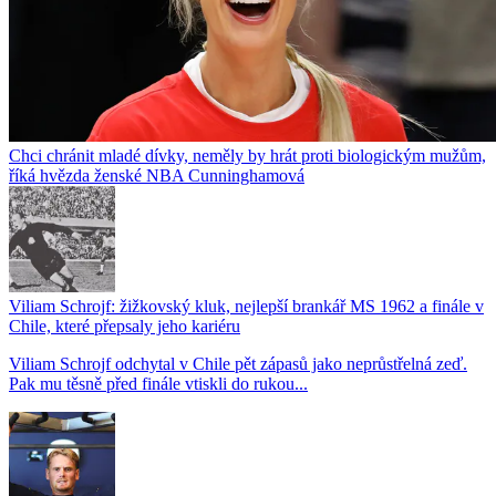
Chci chránit mladé dívky, neměly by hrát proti biologickým mužům,
říká hvězda ženské NBA Cunninghamová
Viliam Schrojf: žižkovský kluk, nejlepší brankář MS 1962 a finále v
Chile, které přepsaly jeho kariéru
Viliam Schrojf odchytal v Chile pět zápasů jako neprůstřelná zeď.
Pak mu těsně před finále vtiskli do rukou...