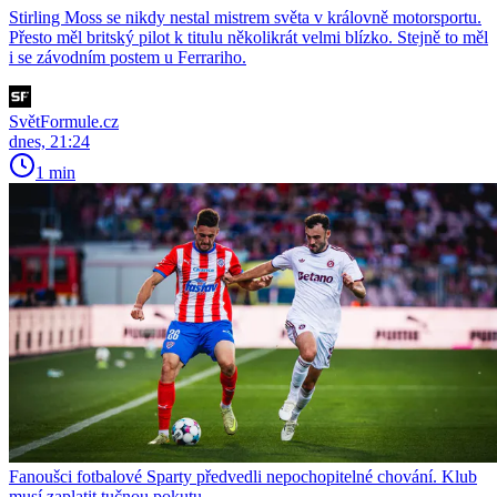
Stirling Moss se nikdy nestal mistrem světa v královně motorsportu.
Přesto měl britský pilot k titulu několikrát velmi blízko. Stejně to měl
i se závodním postem u Ferrariho.
SvětFormule.cz
dnes, 21:24
1 min
Fanoušci fotbalové Sparty předvedli nepochopitelné chování. Klub
musí zaplatit tučnou pokutu