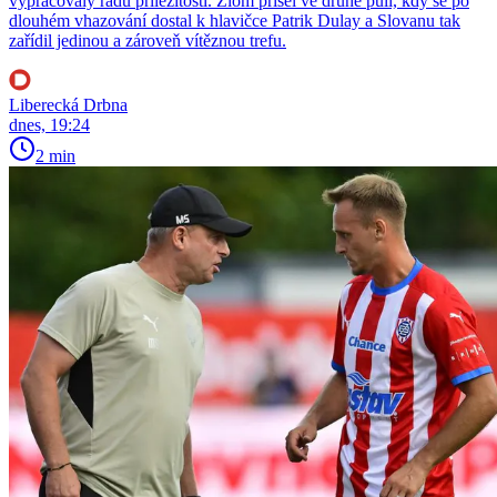
vypracovaly řadu příležitostí. Zlom přišel ve druhé půli, kdy se po
dlouhém vhazování dostal k hlavičce Patrik Dulay a Slovanu tak
zařídil jedinou a zároveň vítěznou trefu.
Liberecká Drbna
dnes, 19:24
2 min