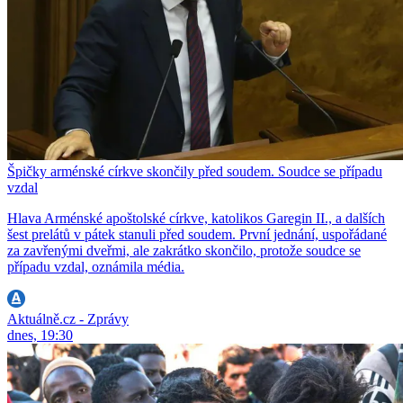
Špičky arménské církve skončily před soudem. Soudce se případu
vzdal
Hlava Arménské apoštolské církve, katolikos Garegin II., a dalších
šest prelátů v pátek stanuli před soudem. První jednání, uspořádané
za zavřenými dveřmi, ale zakrátko skončilo, protože soudce se
případu vzdal, oznámila média.
Aktuálně.cz - Zprávy
dnes, 19:30