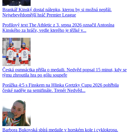
Brankář Kinský dostal nálepku, kterou by si možná nepřál.
Nejsebevědomější hráč Premier League
Profilový text The Athletic z 3. srpna 2026 označil Antonína
Kinského za hráče, vedle kterého je těžké v...
Česká osmnáctka přišla o medaili. Nedvěd popsal 15 minut, kdy se
týmu zhroutila hra po gólu soupeře
Porážka 4:5 s Finskem na Hlinka Gretzky Cupu 2026 pohřbila
české naděje na semifinále. Trenér Nedvěd...
Barbora Bukovská sbírá medaile v horském kole i cyklokrosu.