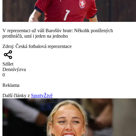
V reprezentaci už válí Barošův bratr: Několik ponížených
protihráčů, umí i jeden na jednoho
Zdroj
:
Česká fotbalová reprezentace
Sdílet
Denní
výzva
0
Reklama
Další články z
SportyŽivě