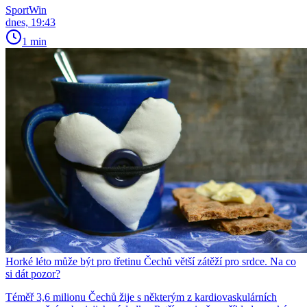
SportWin
dnes, 19:43
1 min
Horké léto může být pro třetinu Čechů větší zátěží pro srdce. Na co
si dát pozor?
Téměř 3,6 milionu Čechů žije s některým z kardiovaskulárních