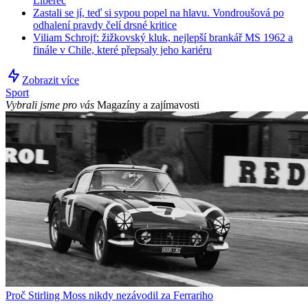
Liberec
Zastali se jí, teď si sypou popel na hlavu. Vondroušová po
odhalení pravdy čelí drsné kritice
Viliam Schrojf: žižkovský kluk, nejlepší brankář MS 1962 a
finále v Chile, které přepsaly jeho kariéru
Zobrazit více
Sport
Vybrali jsme pro vás
Magazíny a zajímavosti
Proč Stirling Moss nikdy nezávodil za Ferrariho