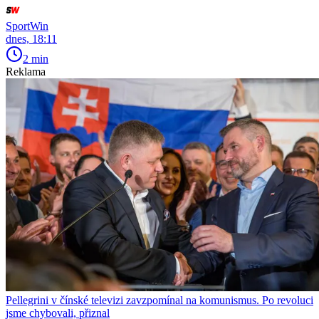
SportWin
dnes, 18:11
2 min
Reklama
Pellegrini v čínské televizi zavzpomínal na komunismus. Po revoluci
jsme chybovali, přiznal