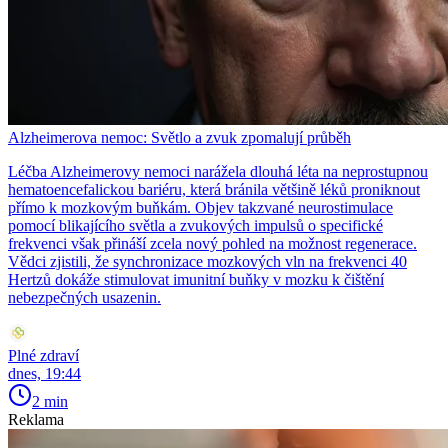
Alzheimerova nemoc: Světlo a zvuk zpomalují průběh
Léčba Alzheimerovy nemoci narážela dlouhá léta na neprostupnou
hematoencefalickou bariéru, která bránila většině léků proniknout
přímo k mozkovým buňkám. Objev takzvané neurostimulace
pomocí blikajícího světla a zvukových impulsů o specifické
frekvenci však přináší zcela nový pohled na možnost regenerace.
Vědci zjistili, že synchronizace mozkových vln na frekvenci 40
Hertzů dokáže stimulovat imunitní buňky v mozku k čištění
nebezpečných usazenin.
Plné zdraví
dnes, 19:44
2 min
Reklama