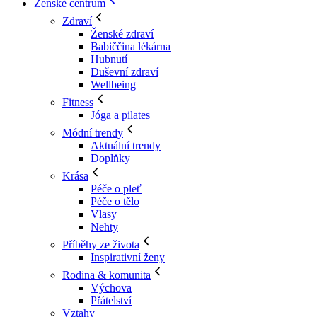
Ženské centrum
Zdraví
Ženské zdraví
Babiččina lékárna
Hubnutí
Duševní zdraví
Wellbeing
Fitness
Jóga a pilates
Módní trendy
Aktuální trendy
Doplňky
Krása
Péče o pleť
Péče o tělo
Vlasy
Nehty
Příběhy ze života
Inspirativní ženy
Rodina & komunita
Výchova
Přátelství
Vztahy