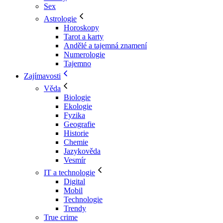
Sex
Astrologie
Horoskopy
Tarot a karty
Andělé a tajemná znamení
Numerologie
Tajemno
Zajímavosti
Věda
Biologie
Ekologie
Fyzika
Geografie
Historie
Chemie
Jazykověda
Vesmír
IT a technologie
Digital
Mobil
Technologie
Trendy
True crime