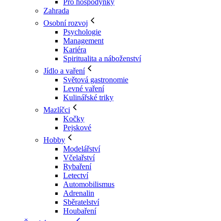
Pro hospodyňky
Zahrada
Osobní rozvoj
Psychologie
Management
Kariéra
Spiritualita a náboženství
Jídlo a vaření
Světová gastronomie
Levné vaření
Kulinářské triky
Mazlíčci
Kočky
Pejskové
Hobby
Modelářství
Včelařství
Rybaření
Letectví
Automobilismus
Adrenalin
Sběratelství
Houbaření