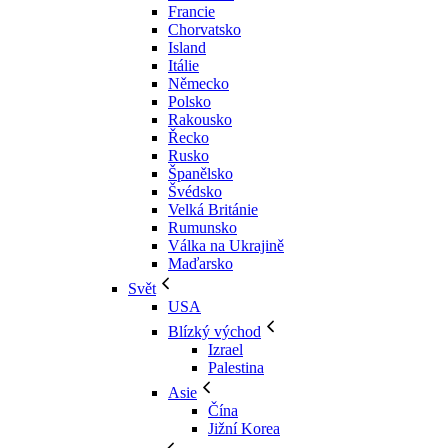
Francie
Chorvatsko
Island
Itálie
Německo
Polsko
Rakousko
Řecko
Rusko
Španělsko
Švédsko
Velká Británie
Rumunsko
Válka na Ukrajině
Maďarsko
Svět
USA
Blízký východ
Izrael
Palestina
Asie
Čína
Jižní Korea