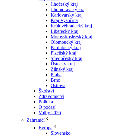
Jihočeský kraj
Jihomoravský kraj
Karlovarský kraj
Kraj Vysočina
Králověhradecký kraj
Liberecký kraj
Moravskoslezský kraj
Olomoucký kraj
Pardubický kraj
Plzeňský kraj
Středočeský kraj
Ústecký kraj
Zlínský kraj
Praha
Brno
Ostrava
Školství
Zdravotnictví
Politika
O počasí
Volby 2026
Zahraničí
Evropa
Slovensko