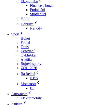
Ekonomika
Finance a burza
Podnikání
Spotřebitel
Krimi
Doprava
Nehody
Sport
Hokej
Fotbal
Tenis
Lyžování
Cyklistika
Atletika
Bojové sporty
ZOH 2026
Basketbal
NBA
Motosport
F1
Auto-moto
Elektromobily
Kultura