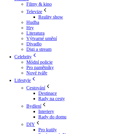
Filmy & kino
Televize
Reality show
Hudba
Hry
Literatura
Výtvarné umění
Divadlo
Digi a stream
Celebrity
Módní policie
Pro pamětníky
Nové tváře
Lifestyle
Cestování
Destinace
Rady na cesty
Bydlení
Interiery
Rady do domu
DIY
Pro kutily