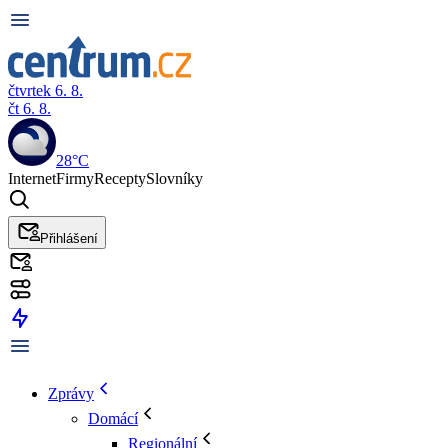
čtvrtek 6. 8.
čt 6. 8.
28°C
Internet
Firmy
Recepty
Slovníky
Přihlášení
Zprávy
Domácí
Regionální