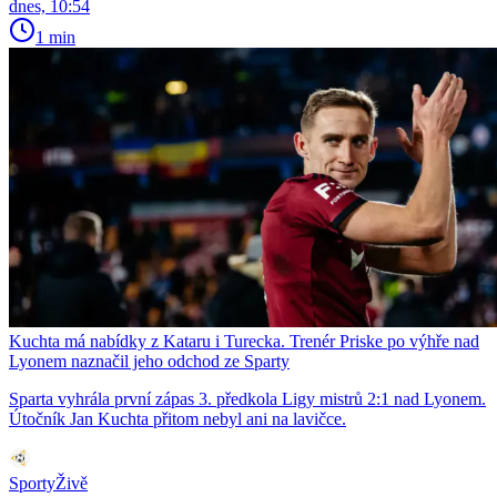
dnes, 10:54
1 min
Kuchta má nabídky z Kataru i Turecka. Trenér Priske po výhře nad
Lyonem naznačil jeho odchod ze Sparty
Sparta vyhrála první zápas 3. předkola Ligy mistrů 2:1 nad Lyonem.
Útočník Jan Kuchta přitom nebyl ani na lavičce.
SportyŽivě