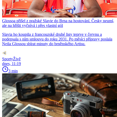
Glossoa přišel z pražské Slavie do Brna na hostování. Česky neumí,
ale na hřišti vyčnívá i přes vlastní gól
Slavia ho koupila z francouzské druhé ligy teprve v červnu a
podepsala s ním smlouvu do roku 2031. Po měsíci přípravy poslala
Neila Glossou sbírat minuty do brněnského Artisu.
SportyŽivě
dnes, 11:19
3 min