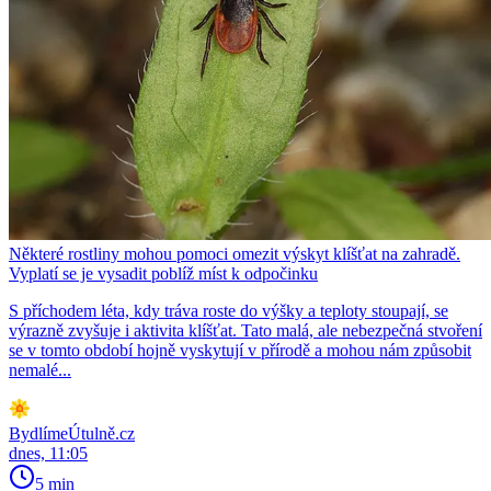
Některé rostliny mohou pomoci omezit výskyt klíšťat na zahradě.
Vyplatí se je vysadit poblíž míst k odpočinku
S příchodem léta, kdy tráva roste do výšky a teploty stoupají, se
výrazně zvyšuje i aktivita klíšťat. Tato malá, ale nebezpečná stvoření
se v tomto období hojně vyskytují v přírodě a mohou nám způsobit
nemalé...
BydlímeÚtulně.cz
dnes, 11:05
5 min