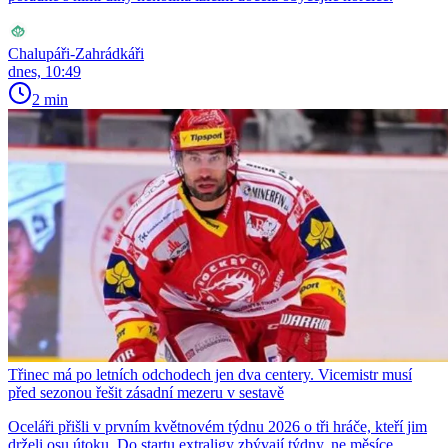
Chalupáři-Zahrádkáři
dnes, 10:49
2 min
Třinec má po letních odchodech jen dva centery. Vicemistr musí
před sezonou řešit zásadní mezeru v sestavě
Oceláři přišli v prvním květnovém týdnu 2026 o tři hráče, kteří jim
drželi osu útoku. Do startu extraligy zbývají týdny, ne měsíce.