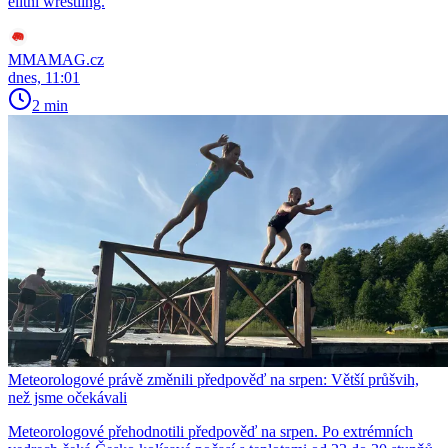
elitní wrestling.
MMAMAG.cz
dnes, 11:01
2 min
Meteorologové právě změnili předpověď na srpen: Větší průšvih,
než jsme očekávali
Meteorologové přehodnotili předpověď na srpen. Po extrémních