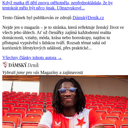
Když matka tří dětí znovu otěhotněla, nepředpokládala, že by
tentokrát mělo být něco jinak. Ultrazvukové...
Tento článek byl publikován ze zdrojů
DámskýDeník.cz
Nejde jen o magazín – je to stránka, která reflektuje ženský život ve
všech jeho úhlech. Ať už čtenářky zajímá každodenní realita
domácnosti, vztahy, móda, krása nebo horoskopy, najdou tu
přístupná vyprávění s lidskou tváří. Rozsah témat sahá od
kuriózních lifestylových událostí, přes praktické...
Všechny články tohoto autora →
Vybrali jsme pro vás
Magazíny a zajímavosti