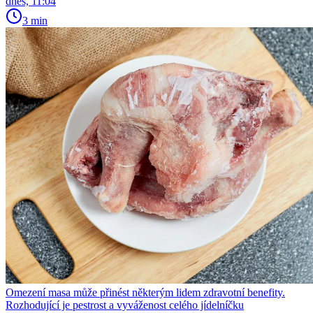
dnes, 11:04
3 min
Omezení masa může přinést některým lidem zdravotní benefity.
Rozhodující je pestrost a vyváženost celého jídelníčku