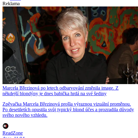
Reklama
Marcela Březinová po letech odbarvování změnila image. Z
někdejší blondýny je dnes babička hrdá na své šediny
Zpěvačka Marcela Březinová prošla výraznou vizuální proměnou.
Po desetiletích opustila svůj typický blond účes a prozradila důvody
svého nového vzhledu.
ReadZone