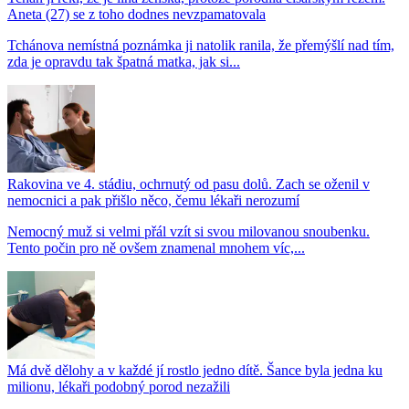
Aneta (27) se z toho dodnes nevzpamatovala
Tchánova nemístná poznámka ji natolik ranila, že přemýšlí nad tím,
zda je opravdu tak špatná matka, jak si...
Rakovina ve 4. stádiu, ochrnutý od pasu dolů. Zach se oženil v
nemocnici a pak přišlo něco, čemu lékaři nerozumí
Nemocný muž si velmi přál vzít si svou milovanou snoubenku.
Tento počin pro ně ovšem znamenal mnohem víc,...
Má dvě dělohy a v každé jí rostlo jedno dítě. Šance byla jedna ku
milionu, lékaři podobný porod nezažili