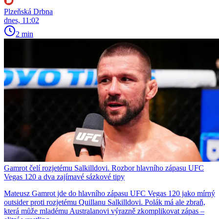
Plzeňská Drbna
dnes, 11:02
2 min
Gamrot čelí rozjetému Salkilldovi. Rozbor hlavního zápasu UFC
Vegas 120 a dva zajímavé sázkové tipy
Mateusz Gamrot jde do hlavního zápasu UFC Vegas 120 jako mírný
outsider proti rozjetému Quillanu Salkilldovi. Polák má ale zbraň,
která může mladému Australanovi výrazně zkomplikovat zápas –