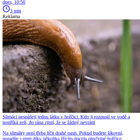
dnes, 10:50
3 min
Reklama
Slimáci nesnášejí jednu látku v hořčici. Kdo ji rozpustí ve vodě a
postříká zelí, do rána zjistí, že se žádný nevrátil
Na slimáky není třeba líčit drahé pasti. Pokud budete šikovní,
poradíte s nimi díky několika lžícím docela obyčejné hořčice.