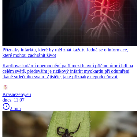
Příznaky infarktu, které by měl znát každý. Jedná se o informace,
které mohou zachránit život
Kardiovaskulární onemocnění patří mezi hlavní příčinu úmrtí lidí na
celém světě, především je rizikový infarkt myokardu při odumření
tkáně srdečního svalu. Zjistěte, jaké příznaky nepodceňovat.
Krasnezeny.eu
dnes, 11:07
2 min