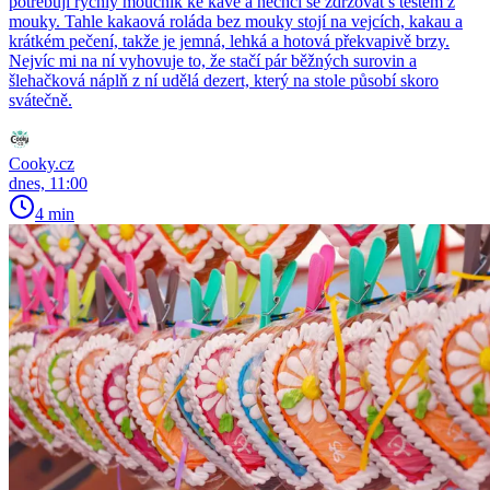
potřebuji rychlý moučník ke kávě a nechci se zdržovat s těstem z
mouky. Tahle kakaová roláda bez mouky stojí na vejcích, kakau a
krátkém pečení, takže je jemná, lehká a hotová překvapivě brzy.
Nejvíc mi na ní vyhovuje to, že stačí pár běžných surovin a
šlehačková náplň z ní udělá dezert, který na stole působí skoro
svátečně.
Cooky.cz
dnes, 11:00
4 min