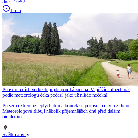
dnes, 10:52
3 min
Po extrémních vedrech přijde prudká změna: V příštích dnech nás
podle meteorologů čeká počasí, jaké už nikdo nečekal
Po sérii extrémně teplých dnů a bouřek se počasí na chvíli zklidní.
Meteorologové slibují několik příjemnějších dnů před dalším
oteplením.
Světkreativity