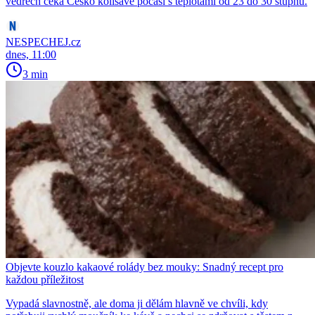
vedrech čeká Česko kolísavé počasí s teplotami od 23 do 30 stupňů.
NESPECHEJ.cz
dnes, 11:00
3 min
Objevte kouzlo kakaové rolády bez mouky: Snadný recept pro
každou příležitost
Vypadá slavnostně, ale doma ji dělám hlavně ve chvíli, kdy