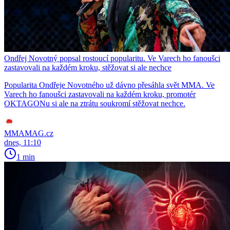
Ondřej Novotný popsal rostoucí popularitu. Ve Varech ho fanoušci
zastavovali na každém kroku, stěžovat si ale nechce
Popularita Ondřeje Novotného už dávno přesáhla svět MMA. Ve
Varech ho fanoušci zastavovali na každém kroku, promotér
OKTAGONu si ale na ztrátu soukromí stěžovat nechce.
MMAMAG.cz
dnes, 11:10
1 min