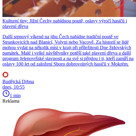
Kulturní tipy: Jižní Čechy nabídnou poutě, oslavy výročí hasičů i
plavení dřeva
Další srpnový víkend na jihu Čech nabídne tradiční poutě ve
Strunkovicích nad Blanicí, Volyni nebo Vacově. Za historií se lidé
mohou vydat na několik míst v kraji při příležitosti Dne židovských
památek. Malé i velké návštěvníky potěší také plavení dřeva a další
program Jelenovršské slavnosti a na své si přijdou i ti, kteří zamíří na
oslavy 100 let od založení Sboru dobrovolných hasičů v Mokrém.
Budějcká Drbna
dnes, 10:55
1 min
Reklama