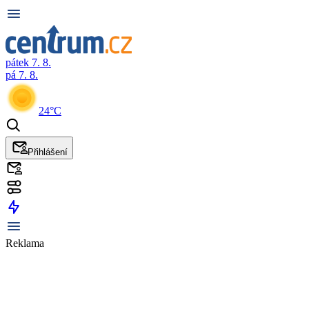
pátek 7. 8.
pá 7. 8.
24°C
Přihlášení
Reklama