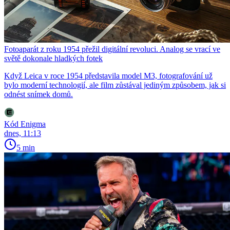
Fotoaparát z roku 1954 přežil digitální revoluci. Analog se vrací ve
světě dokonale hladkých fotek
Když Leica v roce 1954 představila model M3, fotografování už
bylo moderní technologií, ale film zůstával jediným způsobem, jak si
odnést snímek domů.
Kód Enigma
dnes, 11:13
5 min