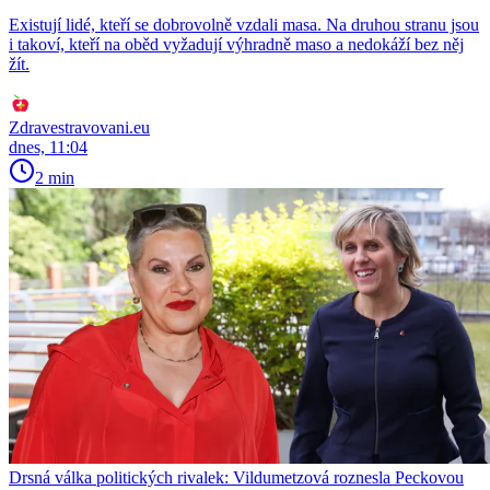
Existují lidé, kteří se dobrovolně vzdali masa. Na druhou stranu jsou
i takoví, kteří na oběd vyžadují výhradně maso a nedokáží bez něj
žít.
Zdravestravovani.eu
dnes, 11:04
2 min
Drsná válka politických rivalek: Vildumetzová roznesla Peckovou