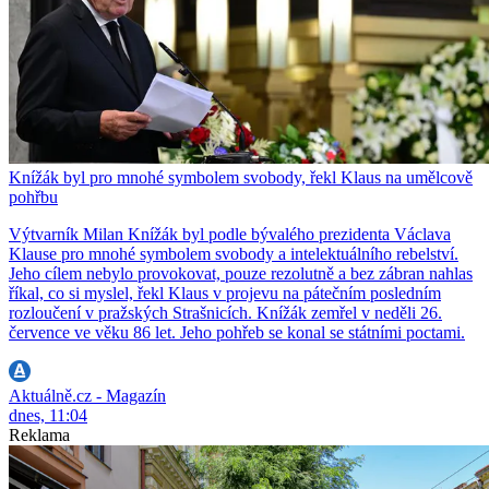
Knížák byl pro mnohé symbolem svobody, řekl Klaus na umělcově
pohřbu
Výtvarník Milan Knížák byl podle bývalého prezidenta Václava
Klause pro mnohé symbolem svobody a intelektuálního rebelství.
Jeho cílem nebylo provokovat, pouze rezolutně a bez zábran nahlas
říkal, co si myslel, řekl Klaus v projevu na pátečním posledním
rozloučení v pražských Strašnicích. Knížák zemřel v neděli 26.
července ve věku 86 let. Jeho pohřeb se konal se státními poctami.
Aktuálně.cz - Magazín
dnes, 11:04
Reklama