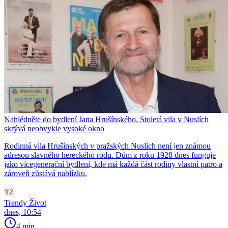
Nahlédněte do bydlení Jana Hrušínského. Stoletá vila v Nuslích
skrývá neobvykle vysoké okno
Rodinná vila Hrušínských v pražských Nuslích není jen známou
adresou slavného hereckého rodu. Dům z roku 1928 dnes funguje
jako vícegenerační bydlení, kde má každá část rodiny vlastní patro a
zároveň zůstává nablízku.
Trendy Život
dnes, 10:54
4 min