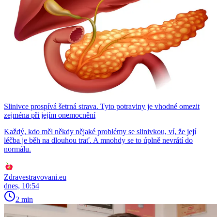
Slinivce prospívá šetrná strava. Tyto potraviny je vhodné omezit
zejména při jejím onemocnění
Každý, kdo měl někdy nějaké problémy se slinivkou, ví, že její
léčba je běh na dlouhou trať. A mnohdy se to úplně nevrátí do
normálu.
Zdravestravovani.eu
dnes, 10:54
2 min