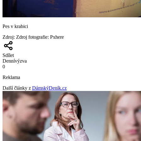
Pes v krabici
Zdroj
:
Zdroj fotografie: Pxhere
Sdílet
Denní
výzva
0
Reklama
Další články z
DámskýDeník.cz