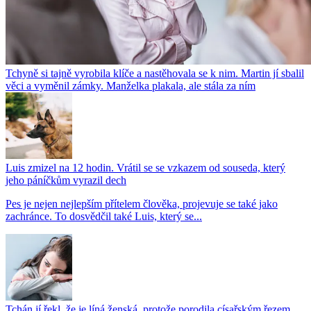
Tchyně si tajně vyrobila klíče a nastěhovala se k nim. Martin jí sbalil
věci a vyměnil zámky. Manželka plakala, ale stála za ním
Luis zmizel na 12 hodin. Vrátil se se vzkazem od souseda, který
jeho páníčkům vyrazil dech
Pes je nejen nejlepším přítelem člověka, projevuje se také jako
zachránce. To dosvědčil také Luis, který se...
Tchán jí řekl, že je líná ženská, protože porodila císařským řezem.