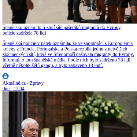
Španělsko oznámilo rozbití sítě pašeráků migrantů do Evropy,
policie zadržela 78 lidí
Španělská policie v pátek oznámila, že ve spolupráci s Europolem a
kolegy z Francie, Portugalska a Polska rozbila jednu z největších
zločineckých sítí, která ve Středomoří pašovala migranty do Evropy.
Informují o tom španělská média. Podle nich bylo zadrženo 78 lidí,
včetně několik šéfů gangu, a bylo zabaveno 18 lodí.
Aktuálně.cz - Zprávy
dnes, 11:04