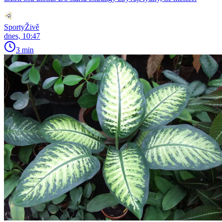
SportyŽivě
dnes, 10:47
3 min