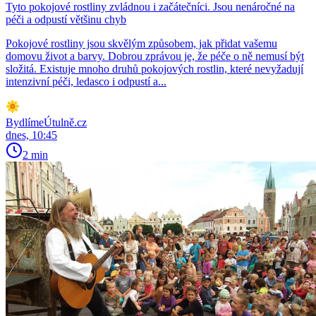
Tyto pokojové rostliny zvládnou i začátečníci. Jsou nenáročné na
péči a odpustí většinu chyb
Pokojové rostliny jsou skvělým způsobem, jak přidat vašemu
domovu život a barvy. Dobrou zprávou je, že péče o ně nemusí být
složitá. Existuje mnoho druhů pokojových rostlin, které nevyžadují
intenzivní péči, ledasco i odpustí a...
BydlímeÚtulně.cz
dnes, 10:45
2 min