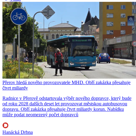
Přerov hledá nového provozovatele MHD. Obří zakázka přesahuje
čtvrt miliardy
Radnice v Přerově odstartovala výběr nového dopravce, který bude
od roku 2028 dalších deset let provozovat městskou autobusovou
dopravu. Obří zakázka přesahuje čtvrt miliardy korun. Nabídku
může podat neomezený počet dopravců
Hanácká Drbna