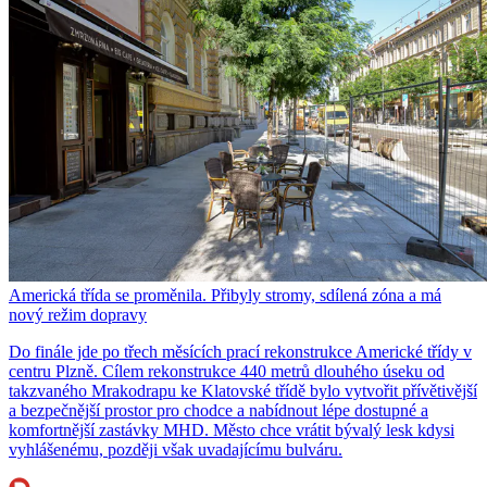
Americká třída se proměnila. Přibyly stromy, sdílená zóna a má
nový režim dopravy
Do finále jde po třech měsících prací rekonstrukce Americké třídy v
centru Plzně. Cílem rekonstrukce 440 metrů dlouhého úseku od
takzvaného Mrakodrapu ke Klatovské třídě bylo vytvořit přívětivější
a bezpečnější prostor pro chodce a nabídnout lépe dostupné a
komfortnější zastávky MHD. Město chce vrátit bývalý lesk kdysi
vyhlášenému, později však uvadajícímu bulváru.