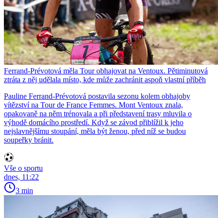
Ferrand-Prévotová měla Tour obhajovat na Ventoux. Pětiminutová
ztráta z něj udělala místo, kde může zachránit aspoň vlastní příběh
Pauline Ferrand-Prévotová postavila sezonu kolem obhajoby
vítězství na Tour de France Femmes. Mont Ventoux znala,
opakovaně na něm trénovala a při představení trasy mluvila o
výhodě domácího prostředí. Když se závod přiblížil k jeho
nejslavnějšímu stoupání, měla být ženou, před níž se budou
soupeřky bránit.
Vše o sportu
dnes, 11:22
3 min