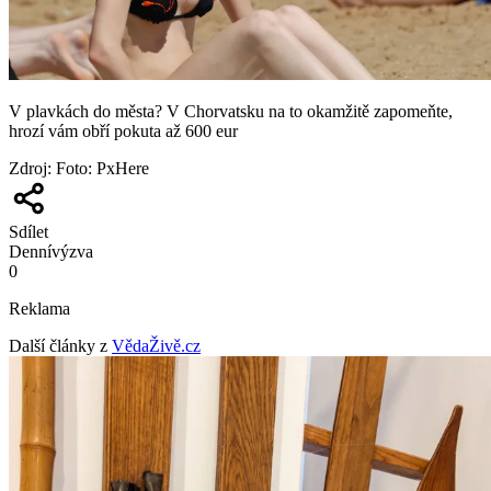
V plavkách do města? V Chorvatsku na to okamžitě zapomeňte,
hrozí vám obří pokuta až 600 eur
Zdroj
:
Foto: PxHere
Sdílet
Denní
výzva
0
Reklama
Další články z
VědaŽivě.cz