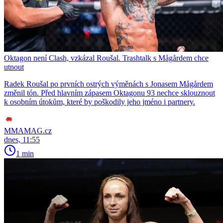
Oktagon není Clash, vzkázal Roušal. Trashtalk s Mågårdem chce
utnout
Radek Roušal po prvních ostrých výměnách s Jonasem Mågårdem
změnil tón. Před hlavním zápasem Oktagonu 93 nechce sklouznout
k osobním útokům, které by poškodily jeho jméno i partnery.
MMAMAG.cz
dnes, 11:55
1 min