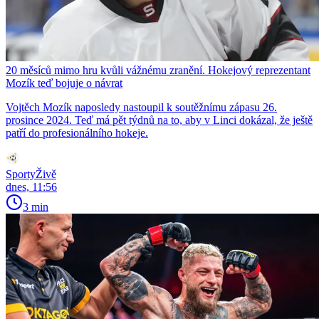
20 měsíců mimo hru kvůli vážnému zranění. Hokejový reprezentant
Mozík teď bojuje o návrat
Vojtěch Mozík naposledy nastoupil k soutěžnímu zápasu 26.
prosince 2024. Teď má pět týdnů na to, aby v Linci dokázal, že ještě
patří do profesionálního hokeje.
SportyŽivě
dnes, 11:56
3 min