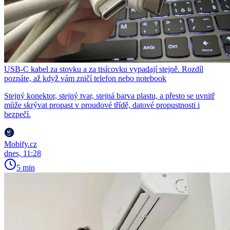
USB-C kabel za stovku a za tisícovku vypadají stejně. Rozdíl
poznáte, až když vám zničí telefon nebo notebook
Stejný konektor, stejný tvar, stejná barva plastu, a přesto se uvnitř
může skrývat propast v proudové třídě, datové propustnosti i
bezpečí.
Mobify.cz
dnes, 11:28
5 min