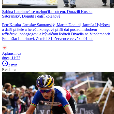
Sabina Laurinová se rozloučila s otcem. Dorazili Kostka,
Satoranský, Donutil i další kolegové
Petr Kostka, Jaroslav Satoranský, Martin Donutil, Jarmila Hybšová
a další přátelé a herečtí kolegové přišli dát poslední sbohem
režisérovi, pedagogovi a bývalému řediteli Divadla na Vinohradech
Františku Laurinovi. Zemřel 31. července ve věku 91 let.
Aplausin.cz
dnes, 11:23
2 min
Reklama