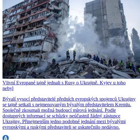
Vlivní Evropané tajně jednali s Rusy o Ukrajině. Kyjev u toho
nebyl
Bývalí vysocí představitelé předních evropských spojenců Ukrajiny
se tajně setkali s nejmenovaným bývalým představitelem Kremlu.
Společně zkoumali možná budoucí mírová jednání. Podle
dostupných informací se schůzky neúčastnil žádný zástupce
Ukrajiny. Přinejmenším jedno podobné jednání mezi bývalými
evropskými a ruskými představiteli se uskutečnilo nedávno.