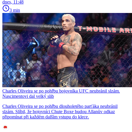
dnes, 11:48
3 min
Charles Oliveira se po pohřbu bojovníka UFC neubránil slzám.
Nascimentovi dal velký slib
Charles Oliveira se po pohřbu dlouholetého parťáka neubránil
slzám. Slíbil, že bojovníci Chute Boxe budou Allanův odkaz
připomínat při každém dalším vstupu do klece.