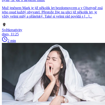
Muž jménem Mark je již několik let bezdomovcem a v Olsztyně zná
jeho osud každý obyvatel. Přestože žije na ulici již několik let, je
vždy velmi milý a přátelský. Také si velmi rád povídá s [...]...
Světkreativity
dnes, 11:25
2 min