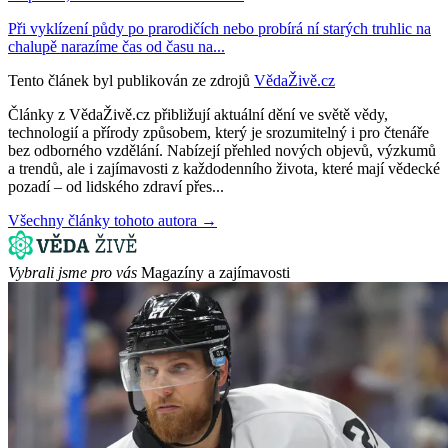
Při vyklízení půdy po prarodičích nebo probírá ní starých truhlic na
chalupě narazíme čas od času na...
Tento článek byl publikován ze zdrojů
VědaŽivě.cz
Články z VědaŽivě.cz přibližují aktuální dění ve světě vědy,
technologií a přírody způsobem, který je srozumitelný i pro čtenáře
bez odborného vzdělání. Nabízejí přehled nových objevů, výzkumů
a trendů, ale i zajímavosti z každodenního života, které mají vědecké
pozadí – od lidského zdraví přes...
Všechny články tohoto autora →
Vybrali jsme pro vás
Magazíny a zajímavosti