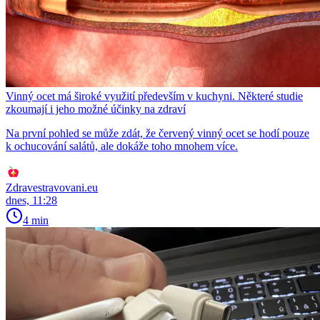
Vinný ocet má široké využití především v kuchyni. Některé studie
zkoumají i jeho možné účinky na zdraví
Na první pohled se může zdát, že červený vinný ocet se hodí pouze
k ochucování salátů, ale dokáže toho mnohem více.
Zdravestravovani.eu
dnes, 11:28
4 min