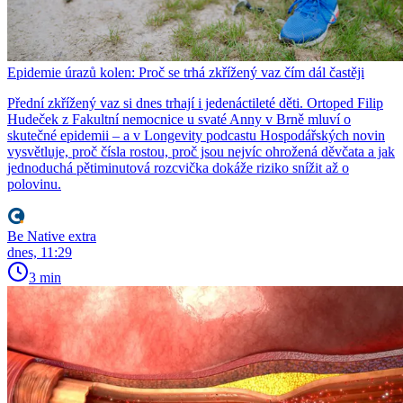
Epidemie úrazů kolen: Proč se trhá zkřížený vaz čím dál častěji
Přední zkřížený vaz si dnes trhají i jedenáctileté děti. Ortoped Filip
Hudeček z Fakultní nemocnice u svaté Anny v Brně mluví o
skutečné epidemii – a v Longevity podcastu Hospodářských novin
vysvětluje, proč čísla rostou, proč jsou nejvíc ohrožená děvčata a jak
jednoduchá pětiminutová rozcvička dokáže riziko snížit až o
polovinu.
Be Native extra
dnes, 11:29
3 min