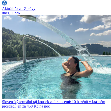
Aktuálně.cz - Zprávy
dnes, 11:26
Slovenský termální ráj kousek za hranicemi: 10 bazénů v krásném
prostředí jen za 450 Kč na noc