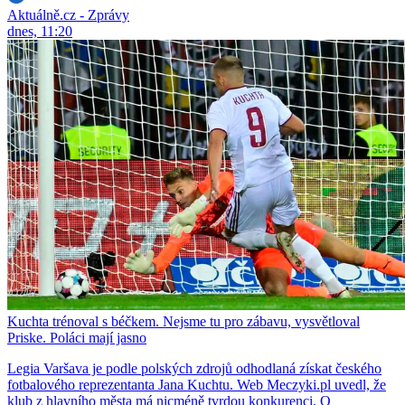
Aktuálně.cz - Zprávy
dnes, 11:20
Kuchta trénoval s béčkem. Nejsme tu pro zábavu, vysvětloval
Priske. Poláci mají jasno
Legia Varšava je podle polských zdrojů odhodlaná získat českého
fotbalového reprezentanta Jana Kuchtu. Web Meczyki.pl uvedl, že
klub z hlavního města má nicméně tvrdou konkurenci. O