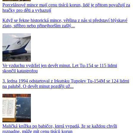
Porcelánové mince mají cenu tisíců korun, lidé je přitom považují za
hračky pro děti a vyhazují
Když se řekne historická mince, většina z nás si představí blýskavé
zlato, stříbro nebo přinejhorším zašlý...
Ve vzduchu vydržel jen devět minut. Let Tu-154 se 115 lidmi
skončil katastrofou
3. ledna 1994 odstartoval z Irkutsku Tupolev Tu-154M se 124 lidmi
na palubě. O devět minut později už...
Maličká knížka po babičce, která vypadá, že se každou chvíli
rozpadne, může mít cenu tisíců korun