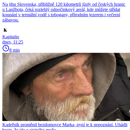
Na jihu Slovenska, přibližně 120 kilometrů jízdy od českých hranic
u Lanžhota, čeká rozlehlý odpočinkový areál, kde můžete střídat
koupání v termální vodě s tobogany, přírodním jezerem i večerní
zábavou.
Kapitalio
dnes, 11:25
8 min
Kadeřník proměnil bezdomovce Marka, nyní je k nepoznání. Uhádli
byste, že jde o stejného muže