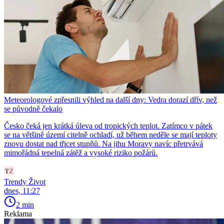
Meteorologové zpřesnili výhled na další dny: Vedra dorazí dřív, než
se původně čekalo
Česko čeká jen krátká úleva od tropických teplot. Zatímco v pátek
se na většině území citelně ochladí, už během neděle se mají teploty
znovu dostat nad třicet stupňů. Na jihu Moravy navíc přetrvává
mimořádná tepelná zátěž a vysoké riziko požárů.
Trendy Život
dnes, 11:27
2 min
Reklama