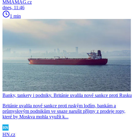
MMAMAG.cz
dnes, 11:46
1 min
Banky, tankery i podniky. Británie uvalila nové sankce proti Rusku
Británie uvalila nové sankce proti ruským lodím, bankám a
průmyslovým podnikům ve snaze narušit příjmy z prodeje ropy,
které by Moskva mohla využít k...
HN.cz