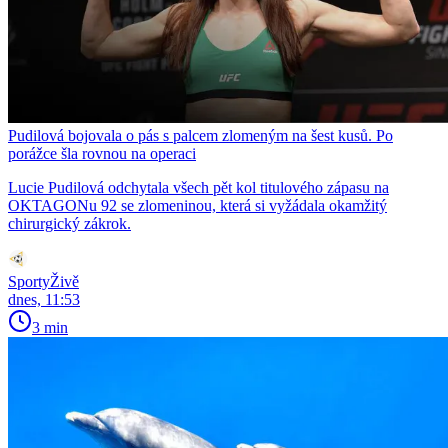
Pudilová bojovala o pás s palcem zlomeným na šest kusů. Po
porážce šla rovnou na operaci
Lucie Pudilová odchytala všech pět kol titulového zápasu na
OKTAGONu 92 se zlomeninou, která si vyžádala okamžitý
chirurgický zákrok.
SportyŽivě
dnes, 11:53
3 min