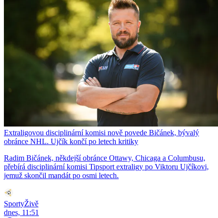
Extraligovou disciplinární komisi nově povede Bičánek, bývalý
obránce NHL. Ujčík končí po letech kritiky
Radim Bičánek, někdejší obránce Ottawy, Chicaga a Columbusu,
přebírá disciplinární komisi Tipsport extraligy po Viktoru Ujčíkovi,
jemuž skončil mandát po osmi letech.
SportyŽivě
dnes, 11:51