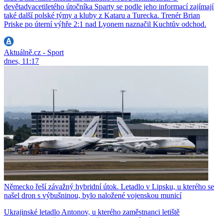
devětadvacetiletého útočníka Sparty se podle jeho informací zajímají
také další polské týmy a kluby z Kataru a Turecka. Trenér Brian
Priske po úterní výhře 2:1 nad Lyonem naznačil Kuchtův odchod.
Aktuálně.cz - Sport
dnes, 11:17
Německo řeší závažný hybridní útok. Letadlo v Lipsku, u kterého se
našel dron s výbušninou, bylo naložené vojenskou municí
Ukrajinské letadlo Antonov, u kterého zaměstnanci letiště