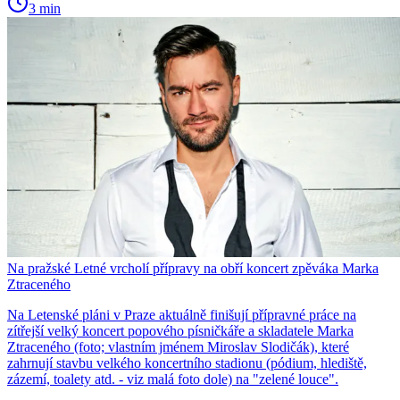
3 min
Na pražské Letné vrcholí přípravy na obří koncert zpěváka Marka
Ztraceného
Na Letenské pláni v Praze aktuálně finišují přípravné práce na
zítřejší velký koncert popového písničkáře a skladatele Marka
Ztraceného (foto; vlastním jménem Miroslav Slodičák), které
zahrnují stavbu velkého koncertního stadionu (pódium, hlediště,
zázemí, toalety atd. - viz malá foto dole) na "zelené louce".