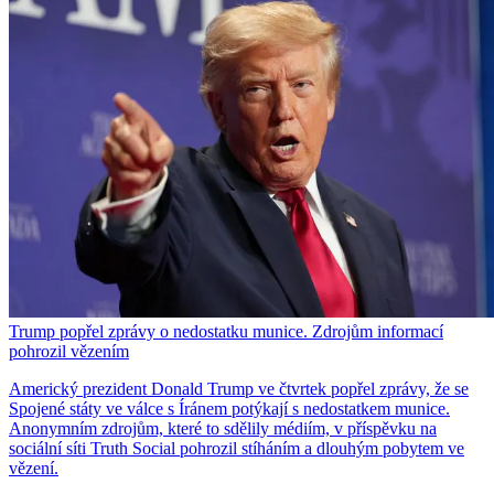
Trump popřel zprávy o nedostatku munice. Zdrojům informací
pohrozil vězením
Americký prezident Donald Trump ve čtvrtek popřel zprávy, že se
Spojené státy ve válce s Íránem potýkají s nedostatkem munice.
Anonymním zdrojům, které to sdělily médiím, v příspěvku na
sociální síti Truth Social pohrozil stíháním a dlouhým pobytem ve
vězení.