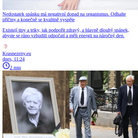
Nedostatek spánku má negativní dopad na organismus. Odhalte
příčiny a konečně se kvalitně vyspěte
Existují tipy a triky, jak podpořit zdravý, a hlavně dlouhý spánek,
abyste se ráno vzbudili odpočatí a měli energii na náročný den.
Krasnezeny.eu
dnes, 11:24
2 min