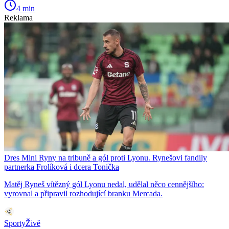
4 min
Reklama
Dres Mini Ryny na tribuně a gól proti Lyonu. Rynešovi fandily
partnerka Frolíková i dcera Tonička
Matěj Ryneš vítězný gól Lyonu nedal, udělal něco cennějšího:
vyrovnal a připravil rozhodující branku Mercada.
SportyŽivě