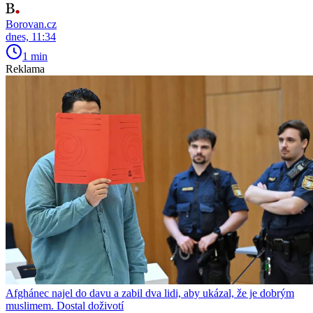
Borovan.cz
dnes, 11:34
1 min
Reklama
Afghánec najel do davu a zabil dva lidi, aby ukázal, že je dobrým
muslimem. Dostal doživotí