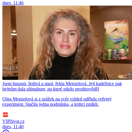
dnes, 11:46
Jsem hnusná, šedivá a stará, řekla Menzelová. Její kadeřnice pak
hejtrům dala ultimátum, na které nikdo neodpověděl
Olga Menzelová si z urážek na svůj vzhled udělala veřejný
experiment. Stačila jedna podmínka, a kritici zmlkli.
VIPživot.cz
dnes, 11:40