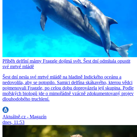
Příběh delfíní mámy Fraggle dojímá svět. Šest dní odmítala opustit
své mrtvé mládě
Šest dní nesla své mrtvé mládě na hladině Indického oceánu a
nedovolila, aby se potopilo. Samici delfína skákavého, kterou vědci
pojmenovali Fraggle, po celou dobu doprovázela její skupina. Podle
mořských biologů jde o mimořádně vzácně zdokumentovaný projev
dlouhodobého truchlení.
Aktuálně.cz - Magazín
dnes, 11:53