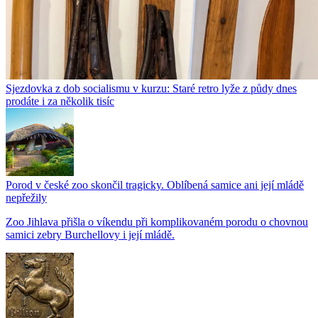
Sjezdovka z dob socialismu v kurzu: Staré retro lyže z půdy dnes
prodáte i za několik tisíc
Porod v české zoo skončil tragicky. Oblíbená samice ani její mládě
nepřežily
Zoo Jihlava přišla o víkendu při komplikovaném porodu o chovnou
samici zebry Burchellovy i její mládě.