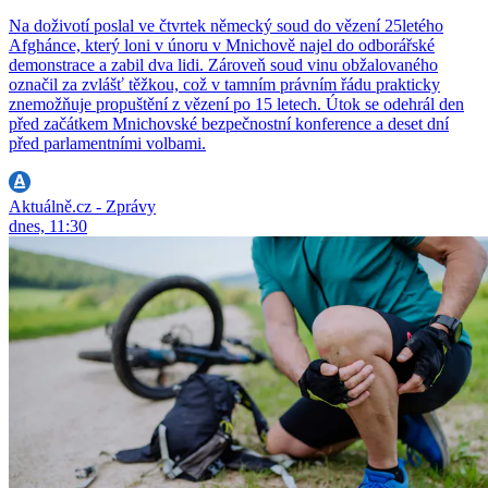
Na doživotí poslal ve čtvrtek německý soud do vězení 25letého
Afghánce, který loni v únoru v Mnichově najel do odborářské
demonstrace a zabil dva lidi. Zároveň soud vinu obžalovaného
označil za zvlášť těžkou, což v tamním právním řádu prakticky
znemožňuje propuštění z vězení po 15 letech. Útok se odehrál den
před začátkem Mnichovské bezpečnostní konference a deset dní
před parlamentními volbami.
Aktuálně.cz - Zprávy
dnes, 11:30