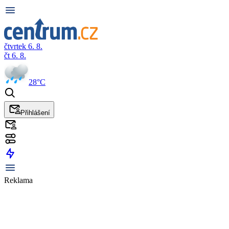
čtvrtek 6. 8.
čt 6. 8.
28°C
Přihlášení
Reklama