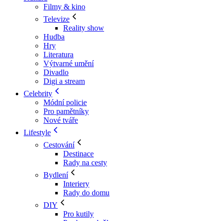
Filmy & kino
Televize
Reality show
Hudba
Hry
Literatura
Výtvarné umění
Divadlo
Digi a stream
Celebrity
Módní policie
Pro pamětníky
Nové tváře
Lifestyle
Cestování
Destinace
Rady na cesty
Bydlení
Interiery
Rady do domu
DIY
Pro kutily