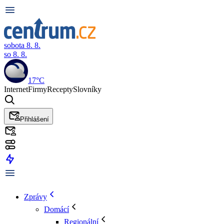
sobota 8. 8.
so 8. 8.
17°C
Internet
Firmy
Recepty
Slovníky
Přihlášení
Zprávy
Domácí
Regionální