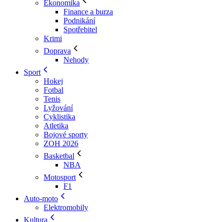
Ekonomika
Finance a burza
Podnikání
Spotřebitel
Krimi
Doprava
Nehody
Sport
Hokej
Fotbal
Tenis
Lyžování
Cyklistika
Atletika
Bojové sporty
ZOH 2026
Basketbal
NBA
Motosport
F1
Auto-moto
Elektromobily
Kultura