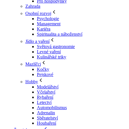
Pro hospodyňky
Zahrada
Osobní rozvoj
Psychologie
Management
Kariéra
Spiritualita a náboženství
Jídlo a vaření
Světová gastronomie
Levné vaření
Kulinářské triky
Mazlíčci
Kočky
Pejskové
Hobby
Modelářství
Včelařství
Rybaření
Letectví
Automobilismus
Adrenalin
Sběratelství
Houbaření