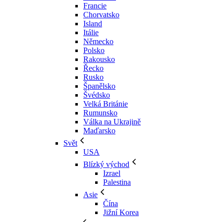
Francie
Chorvatsko
Island
Itálie
Německo
Polsko
Rakousko
Řecko
Rusko
Španělsko
Švédsko
Velká Británie
Rumunsko
Válka na Ukrajině
Maďarsko
Svět
USA
Blízký východ
Izrael
Palestina
Asie
Čína
Jižní Korea