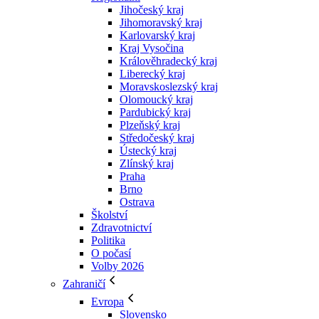
Jihočeský kraj
Jihomoravský kraj
Karlovarský kraj
Kraj Vysočina
Králověhradecký kraj
Liberecký kraj
Moravskoslezský kraj
Olomoucký kraj
Pardubický kraj
Plzeňský kraj
Středočeský kraj
Ústecký kraj
Zlínský kraj
Praha
Brno
Ostrava
Školství
Zdravotnictví
Politika
O počasí
Volby 2026
Zahraničí
Evropa
Slovensko