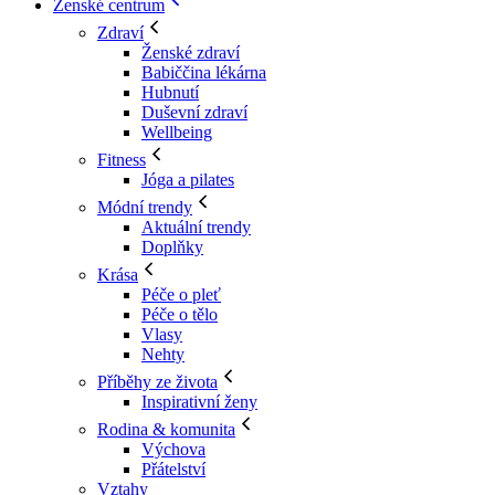
Ženské centrum
Zdraví
Ženské zdraví
Babiččina lékárna
Hubnutí
Duševní zdraví
Wellbeing
Fitness
Jóga a pilates
Módní trendy
Aktuální trendy
Doplňky
Krása
Péče o pleť
Péče o tělo
Vlasy
Nehty
Příběhy ze života
Inspirativní ženy
Rodina & komunita
Výchova
Přátelství
Vztahy