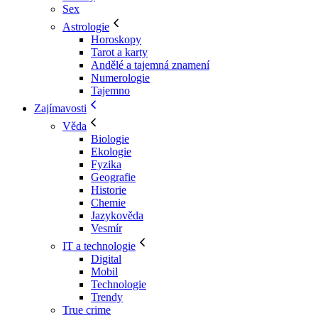
Sex
Astrologie
Horoskopy
Tarot a karty
Andělé a tajemná znamení
Numerologie
Tajemno
Zajímavosti
Věda
Biologie
Ekologie
Fyzika
Geografie
Historie
Chemie
Jazykověda
Vesmír
IT a technologie
Digital
Mobil
Technologie
Trendy
True crime