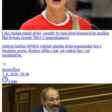
Chci chránit mladé dívky, neměly by hrát proti biologickým mužům,
říká hvězda ženské NBA Cunninghamová
Aktivní hráčka WNBA veřejně odmítla účast transgender žen v
ženském sportu. Reakce přišla z hal, od vedení ligy i od
spoluhráček.
SportyŽivě
7. 8. 2026, 19:38
3 min