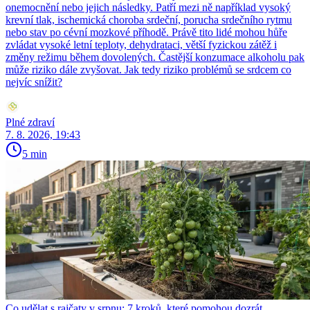
onemocnění nebo jejich následky. Patří mezi ně například vysoký
krevní tlak, ischemická choroba srdeční, porucha srdečního rytmu
nebo stav po cévní mozkové příhodě. Právě tito lidé mohou hůře
zvládat vysoké letní teploty, dehydrataci, větší fyzickou zátěž i
změny režimu během dovolených. Častější konzumace alkoholu pak
může riziko dále zvyšovat. Jak tedy riziko problémů se srdcem co
nejvíc snížit?
Plné zdraví
7. 8. 2026, 19:43
5 min
Co udělat s rajčaty v srpnu: 7 kroků, které pomohou dozrát