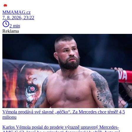
MMAMAG.cz
7. 8. 2026, 23:22
2 min
Reklama
Vémola prodává své slavné „géčko“. Za Mercedes chce téměř 4,5
milionu
Karlos Vémola poslal do prodeje výrazně upravený Mercedes-