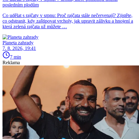
posledním plodům
Co udělat s rajčaty v srpnu: Proč rajčata stále nečervenají? Zjistěte,
co odstranit, kdy zaštipovat vrcholy, jak upravit zálivku a hnojení a
která zelená rajčata už můžete …
Planeta zahrady
7. 8. 2026, 19:41
7 min
Reklama