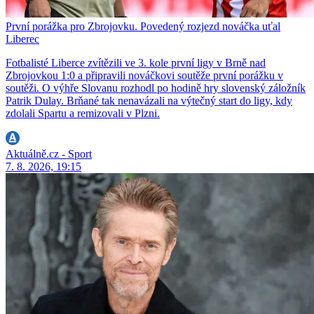
První porážka pro Zbrojovku. Povedený rozjezd nováčka uťal
Liberec
Fotbalisté Liberce zvítězili ve 3. kole první ligy v Brně nad
Zbrojovkou 1:0 a připravili nováčkovi soutěže první porážku v
soutěži. O výhře Slovanu rozhodl po hodině hry slovenský záložník
Patrik Dulay. Brňané tak nenavázali na výtečný start do ligy, kdy
zdolali Spartu a remizovali v Plzni.
Aktuálně.cz - Sport
7. 8. 2026, 19:15