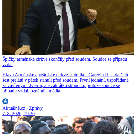
Špičky arménské církve skončily před soudem. Soudce se případu
vzdal
Hlava Arménské apoštolské církve, katolikos Garegin II., a dalších
šest prelátů v pátek stanuli před soudem. První jednání, uspořádané
za zavřenými dveřmi, ale zakrátko skončilo, protože soudce se
případu vzdal, oznámila média.
Aktuálně.cz - Zprávy
7. 8. 2026, 19:30