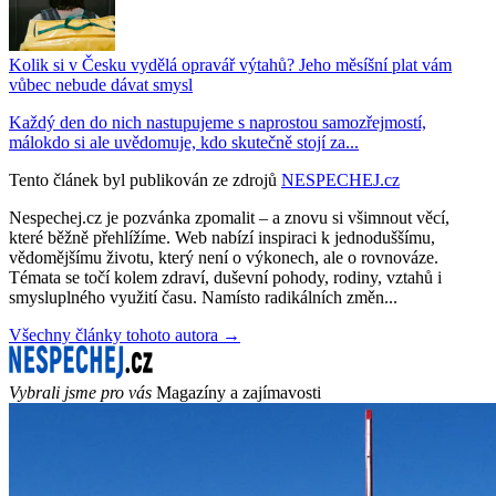
Kolik si v Česku vydělá opravář výtahů? Jeho měsíšní plat vám
vůbec nebude dávat smysl
Každý den do nich nastupujeme s naprostou samozřejmostí,
málokdo si ale uvědomuje, kdo skutečně stojí za...
Tento článek byl publikován ze zdrojů
NESPECHEJ.cz
Nespechej.cz je pozvánka zpomalit – a znovu si všimnout věcí,
které běžně přehlížíme. Web nabízí inspiraci k jednoduššímu,
vědomějšímu životu, který není o výkonech, ale o rovnováze.
Témata se točí kolem zdraví, duševní pohody, rodiny, vztahů i
smysluplného využití času. Namísto radikálních změn...
Všechny články tohoto autora →
Vybrali jsme pro vás
Magazíny a zajímavosti