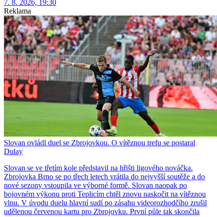
7. 8. 2026, 19:30
Reklama
Slovan ovládl duel se Zbrojovkou. O vítěznou trefu se postaral
Dulay
Slovan se ve třetím kole představil na hřišti ligového nováčka.
Zbrojovka Brno se po třech letech vrátila do nejvyšší soutěže a do
nové sezony vstoupila ve výborné formě. Slovan naopak po
bojovném výkonu proti Teplicím chtěl znovu naskočit na vítěznou
vlnu. V úvodu duelu hlavní sudí po zásahu videorozhodčího zrušil
udělenou červenou kartu pro Zbrojovku. První půle tak skončila