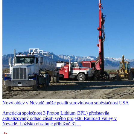
Nový objev v Nevadě může posílit surovinovou soběstačnost USA
Americká společnost 3 Proton Lithium (3PL) představila
aktualizovaný odhad zásob svého projektu Railroad Valley v
Nevadě. Ložisko obsahuje přibližně 31…