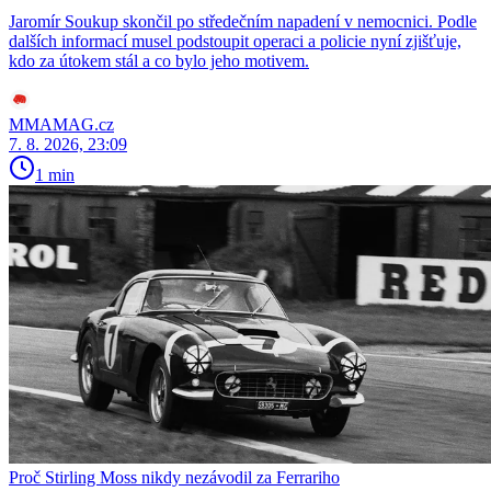
Jaromír Soukup skončil po středečním napadení v nemocnici. Podle
dalších informací musel podstoupit operaci a policie nyní zjišťuje,
kdo za útokem stál a co bylo jeho motivem.
MMAMAG.cz
7. 8. 2026, 23:09
1 min
Proč Stirling Moss nikdy nezávodil za Ferrariho