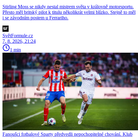
Stirling Moss se nikdy nestal mistrem světa v královně motorsportu.
Přesto měl britský pilot k titulu několikrát velmi blízko. Stejně to měl
i se závodním postem u Ferrariho.
SvětFormule.cz
7. 8. 2026, 21:24
1 min
Fanoušci fotbalové Sparty předvedli nepochopitelné chování. Klub