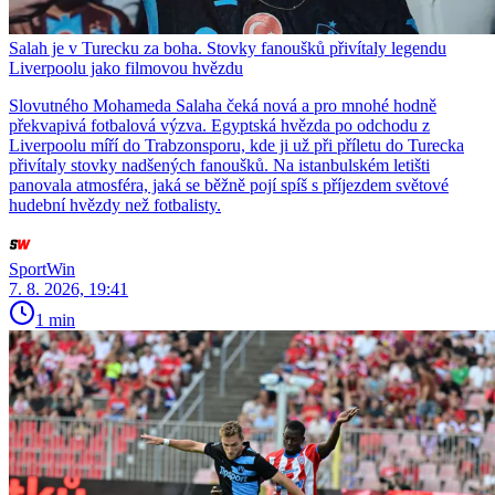
Salah je v Turecku za boha. Stovky fanoušků přivítaly legendu
Liverpoolu jako filmovou hvězdu
Slovutného Mohameda Salaha čeká nová a pro mnohé hodně
překvapivá fotbalová výzva. Egyptská hvězda po odchodu z
Liverpoolu míří do Trabzonsporu, kde ji už při příletu do Turecka
přivítaly stovky nadšených fanoušků. Na istanbulském letišti
panovala atmosféra, jaká se běžně pojí spíš s příjezdem světové
hudební hvězdy než fotbalisty.
SportWin
7. 8. 2026, 19:41
1 min