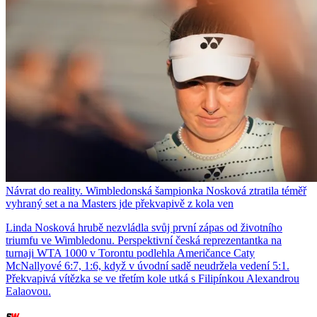
Návrat do reality. Wimbledonská šampionka Nosková ztratila téměř
vyhraný set a na Masters jde překvapivě z kola ven
Linda Nosková hrubě nezvládla svůj první zápas od životního
triumfu ve Wimbledonu. Perspektivní česká reprezentantka na
turnaji WTA 1000 v Torontu podlehla Američance Caty
McNallyové 6:7, 1:6, když v úvodní sadě neudržela vedení 5:1.
Překvapivá vítězka se ve třetím kole utká s Filipínkou Alexandrou
Ealaovou.