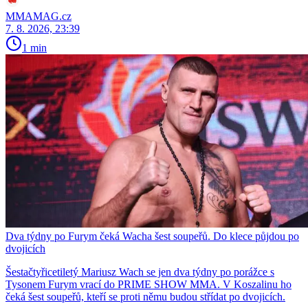
MMAMAG.cz
7. 8. 2026, 23:39
1 min
Dva týdny po Furym čeká Wacha šest soupeřů. Do klece půjdou po
dvojicích
Šestačtyřicetiletý Mariusz Wach se jen dva týdny po porážce s
Tysonem Furym vrací do PRIME SHOW MMA. V Koszalinu ho
čeká šest soupeřů, kteří se proti němu budou střídat po dvojicích.