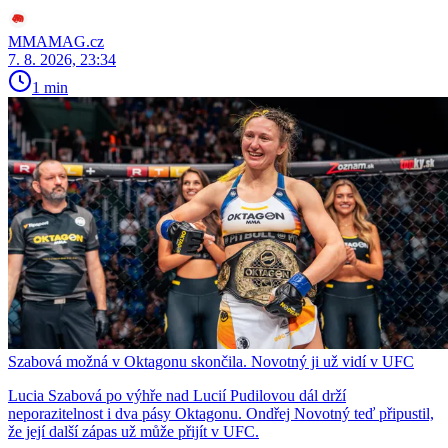
MMAMAG.cz
7. 8. 2026, 23:34
1 min
Szabová možná v Oktagonu skončila. Novotný ji už vidí v UFC
Lucia Szabová po výhře nad Lucií Pudilovou dál drží
neporazitelnost i dva pásy Oktagonu. Ondřej Novotný teď připustil,
že její další zápas už může přijít v UFC.