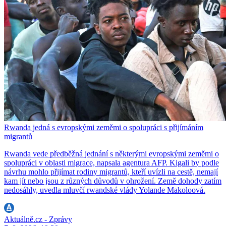
Rwanda jedná s evropskými zeměmi o spolupráci s přijímáním
migrantů
Rwanda vede předběžná jednání s některými evropskými zeměmi o
spolupráci v oblasti migrace, napsala agentura AFP. Kigali by podle
návrhu mohlo přijímat rodiny migrantů, kteří uvízli na cestě, nemají
kam jít nebo jsou z různých důvodů v ohrožení. Země dohody zatím
nedosáhly, uvedla mluvčí rwandské vlády Yolande Makoloová.
Aktuálně.cz - Zprávy