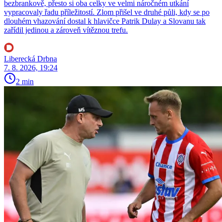
bezbrankově, přesto si oba celky ve velmi náročném utkání
vypracovaly řadu příležitostí. Zlom přišel ve druhé půli, kdy se po
dlouhém vhazování dostal k hlavičce Patrik Dulay a Slovanu tak
zařídil jedinou a zároveň vítěznou trefu.
Liberecká Drbna
7. 8. 2026, 19:24
2 min