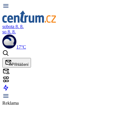
sobota 8. 8.
so 8. 8.
17°C
Přihlášení
Reklama