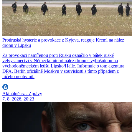
Protiruská hysterie a provokace z Kyjeva, reaguje Kreml na nález
dronu v Lipsku
Za provokaci namířenou proti Rusku označilo v pátek ruské
velvyslanectví v Německu úterní nález dronu s výbušninou na
východoněmeckém letišti Lipsko/Halle. Informuje o tom agentura
DPA. Berlín oficiálně Moskvu v souvislosti s tímto případem z
ničeho neobvinil.
Aktuálně.cz - Zprávy
7. 8. 2026, 20:23