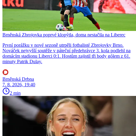
Brněnská Zbrojovka poprvé klopýtla, doma nestačila na Liberec
První porážku v nové sezoně utrpěli fotbalisté Zbrojovky Brno.
Nováček nejvyšší soutěže v páteční předehrávce 3. kola podlehl na
domácím stadionu Liberci 0:1. Hostům zajistil tři body gólem z 61.
minuty Patrik Dulay.
Brněnská Drbna
7. 8. 2026, 19:40
2 min