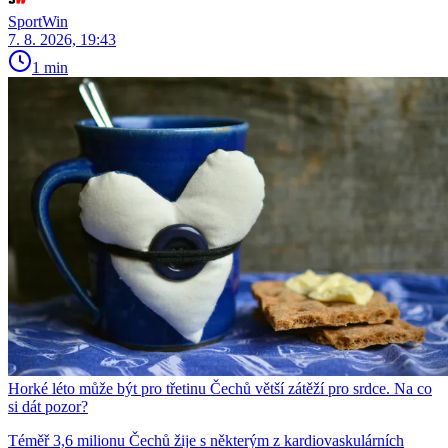
SportWin
7. 8. 2026, 19:43
1 min
Horké léto může být pro třetinu Čechů větší zátěží pro srdce. Na co
si dát pozor?
Téměř 3,6 milionu Čechů žije s některým z kardiovaskulárních