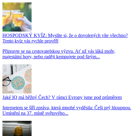
HOSPODSKÝ KVÍZ: Myslíte si, že o dovolených víte všechno?
Tento kvíz vás rychle prověří
Připravte se na cestovatelskou výzvu. Ať už vás láká moře,
majestátní hory, nebo raději kempujete pod širým...
Jaké IQ má běžný Čech? V rámci Evropy jsme pod průměrem
Internetem se šíří zpráva, která mnohé vyděsila: Češi prý hloupnou.
Umístění na 37. místě světového...