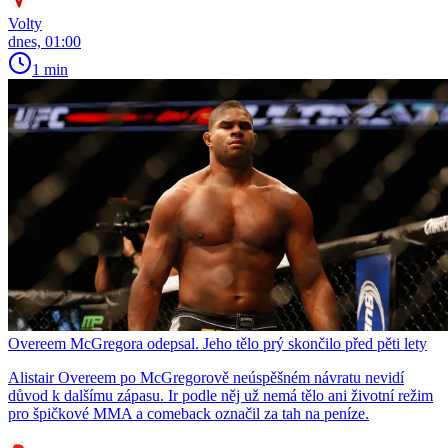
Volty
dnes, 01:00
1 min
Overeem McGregora odepsal. Jeho tělo prý skončilo před pěti lety
Alistair Overeem po McGregorově neúspěšném návratu nevidí
důvod k dalšímu zápasu. Ir podle něj už nemá tělo ani životní režim
pro špičkové MMA a comeback označil za tah na peníze.