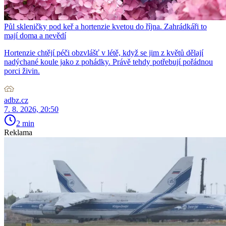
Půl skleničky pod keř a hortenzie kvetou do října. Zahrádkáři to
mají doma a nevědí
Hortenzie chtějí péči obzvlášť v létě, když se jim z květů dělají
nadýchané koule jako z pohádky. Právě tehdy potřebují pořádnou
porci živin.
adbz.cz
7. 8. 2026, 20:50
2 min
Reklama