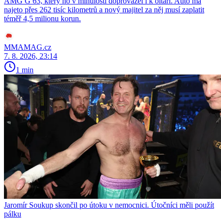
AMG G 63, který ho v minulosti doprovázel i k oltáři. Auto má
najeto přes 262 tisíc kilometrů a nový majitel za něj musí zaplatit
téměř 4,5 milionu korun.
MMAMAG.cz
7. 8. 2026, 23:14
1 min
Jaromír Soukup skončil po útoku v nemocnici. Útočníci měli použít
pálku