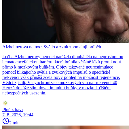
Alzheimerova nemoc: Světlo a zvuk zpomalují průběh
Léčba Alzheimerovy nemoci narážela dlouhá léta na neprostupnou
hematoencefalickou bariéru, která bránila většině léků proniknout
přímo k mozkovým buňkám. Objev takzvané neurostimulace
pomocí blikajícího světla a zvukových impulsů o specifické
frekvenci však přináší zcela nový pohled na možnost regenerace.
Vědci zjistili, že synchronizace mozkových vln na frekvenci 40
Hertzů dokáže stimulovat imunitní buňky v mozku k čištění
nebezpečných usazenin.
Plné zdraví
7. 8. 2026, 19:44
2 min