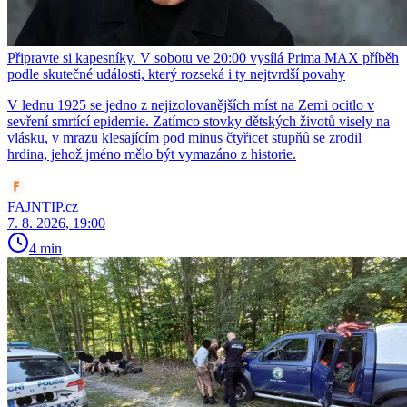
Připravte si kapesníky. V sobotu ve 20:00 vysílá Prima MAX příběh
podle skutečné události, který rozseká i ty nejtvrdší povahy
V lednu 1925 se jedno z nejizolovanějších míst na Zemi ocitlo v
sevření smrtící epidemie. Zatímco stovky dětských životů visely na
vlásku, v mrazu klesajícím pod minus čtyřicet stupňů se zrodil
hrdina, jehož jméno mělo být vymazáno z historie.
FAJNTIP.cz
7. 8. 2026, 19:00
4 min