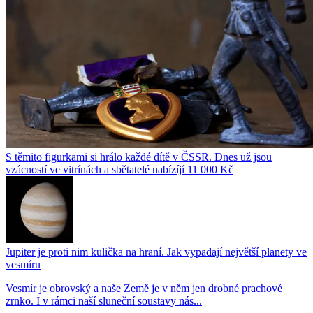
S těmito figurkami si hrálo každé dítě v ČSSR. Dnes už jsou
vzácností ve vitrínách a sbětatelé nabízíjí 11 000 Kč
Jupiter je proti nim kulička na hraní. Jak vypadají největší planety ve
vesmíru
Vesmír je obrovský a naše Země je v něm jen drobné prachové
zrnko. I v rámci naší sluneční soustavy nás...