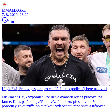
MMAMAG.cz
7. 8. 2026, 23:26
1 min
Usyk říká, že box je sport pro chudé. Luxus podle něj bere motivaci
Oleksandr Usyk vzpomínal, že už ve dvanácti letech pracoval na
farmě. Dnes patří k největším hvězdám boxu, přesto tvrdí, že
pohodlný život může bojovníkovi vzít ochotu ráno vstát a trénovat.