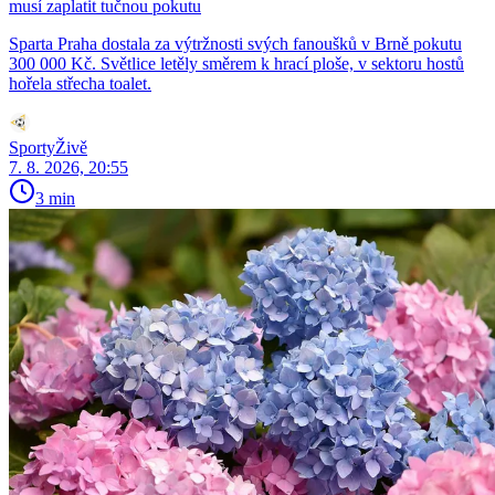
musí zaplatit tučnou pokutu
Sparta Praha dostala za výtržnosti svých fanoušků v Brně pokutu
300 000 Kč. Světlice letěly směrem k hrací ploše, v sektoru hostů
hořela střecha toalet.
SportyŽivě
7. 8. 2026, 20:55
3 min