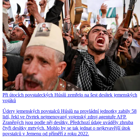
Při útocích povstaleckých Húsíů zemřelo na šest desítek jemenských
vojáků
Údery jemenských povstalců Húsíů na provládní jednotky zabily 58
lidí, řekl ve čtvrtek nejmenovaný vojenský zdroj agentuře AFP.
Zraněných jsou podle něj desítky. Předchozí údaje uváděly zhruba
čtyři desítky mrtvých. Mohlo by se tak jednat o nejkrvavější útok
povstalců v Jemenu od příměří z roku 2022.