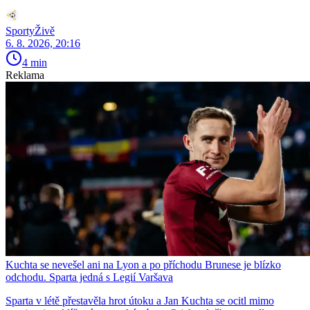
SportyŽivě
6. 8. 2026, 20:16
4 min
Reklama
Kuchta se nevešel ani na Lyon a po příchodu Brunese je blízko
odchodu. Sparta jedná s Legií Varšava
Sparta v létě přestavěla hrot útoku a Jan Kuchta se ocitl mimo