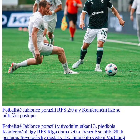
Fotbalisté Jablonce porazili RFS 2:0 a v Konferenční lize se
přiblížili postupu
Fotbalisté Jablonce porazili v úvodním utkání 3. předkola
Konferenční ligy RFS Riga doma 2:0 a výrazně se přiblížili k
postupu. Severočechy poslal v 18. minutě do vedení Vachtang