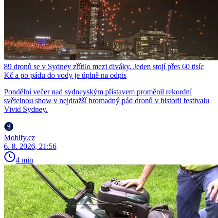
89 dronů se v Sydney zřítilo mezi diváky. Jeden stojí přes 60 tisíc
Kč a po pádu do vody je úplně na odpis
Pondělní večer nad sydneyským přístavem proměnil rekordní
světelnou show v nejdražší hromadný pád dronů v historii festivalu
Vivid Sydney.
Mobify.cz
6. 8. 2026, 21:56
4 min