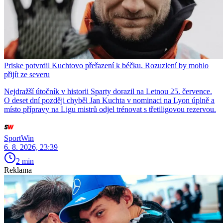
Priske potvrdil Kuchtovo přeřazení k béčku. Rozuzlení by mohlo
přijít ze severu
Nejdražší útočník v historii Sparty dorazil na Letnou 25. července.
O deset dní později chyběl Jan Kuchta v nominaci na Lyon úplně a
místo přípravy na Ligu mistrů odjel trénovat s třetiligovou rezervou.
SportWin
6. 8. 2026, 23:39
2 min
Reklama