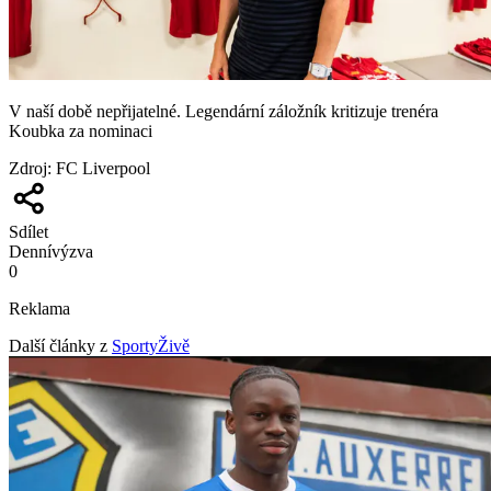
V naší době nepřijatelné. Legendární záložník kritizuje trenéra
Koubka za nominaci
Zdroj
:
FC Liverpool
Sdílet
Denní
výzva
0
Reklama
Další články z
SportyŽivě