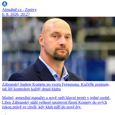
Aktuálně.cz - Zprávy
6. 8. 2026, 20:27
Zábranský buduje Kometu po vzoru Fergusona. Kučeřík popisuje,
jak šéf kontroluje každý detail klubu
Majitel, generální manažer a nově opět hlavní trenér v jedné osobě.
Libor Zábranský stáhl veškeré sportovní řízení Komety do svých
rukou právě ve chvíli, kdy klub míří do nové éry.