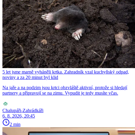
5 let jsme marně vyháněli krtka. Zahradník vzal kuchyňský odpad,
noviny a za 20 minut byl klid
Na jaře a na podzim jsou krtci obzvláště aktivní, protože si hledají
partnery a připravují se na zimu. Vypudit je tedy musíte včas.
Chalupáři-Zahrádkáři
6. 8. 2026, 20:45
2 min