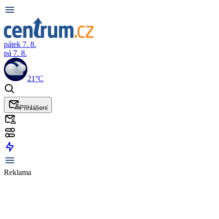
pátek 7. 8.
pá 7. 8.
21°C
Přihlášení
Reklama