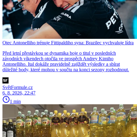
Otec Antonelliho trénuje Fittipaldiho syna: Brazilec vychvaluje lídra
Před letní přestávkou se dynamika boje o titul v posledních
závodních víkendech otočila ve prospěch Andrey Kimiho
Antonelliho. Ital dokáže pravidelně zajíždět výsledky a sbírat
důležité body, které mohou v součtu na konci sezony rozhodnout.
SvětFormule.cz
6. 8. 2026, 22:47
1 min