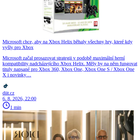
Microsoft chce, aby na Xbox Helix běhaly všechny hry, které kdy
vyšly pro Xbox
Microsoft začal prosazovat strategii v podobě maximální herní
kompatibility nadcházejícího Xbox Helix. Měly by na něm fungovat
tituly napsané pro Xbox 360, Xbox One, Xbox One S / Xbox One
X i novinky…
diit.cz
6. 8. 2026, 22:00
1 min