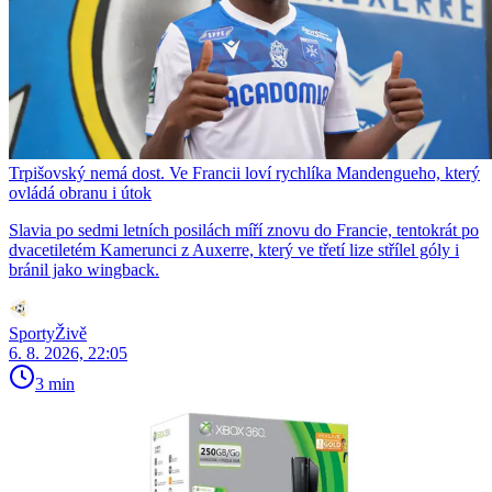
Trpišovský nemá dost. Ve Francii loví rychlíka Mandengueho, který
ovládá obranu i útok
Slavia po sedmi letních posilách míří znovu do Francie, tentokrát po
dvacetiletém Kamerunci z Auxerre, který ve třetí lize střílel góly i
bránil jako wingback.
SportyŽivě
6. 8. 2026, 22:05
3 min