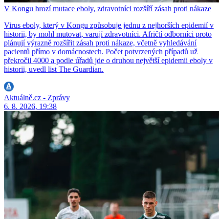
V Kongu hrozí mutace eboly, zdravotníci rozšíří zásah proti nákaze
Virus eboly, který v Kongu způsobuje jednu z nejhorších epidemií v
historii, by mohl mutovat, varují zdravotníci. Afričtí odborníci proto
plánují výrazně rozšířit zásah proti nákaze, včetně vyhledávání
pacientů přímo v domácnostech. Počet potvrzených případů už
překročil 4000 a podle úřadů jde o druhou největší epidemii eboly v
historii, uvedl list The Guardian.
Aktuálně.cz - Zprávy
6. 8. 2026, 19:38