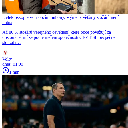
Defektoskopie šetří obcím miliony. Výměna většiny stožárů není
nutná
Až 80 % stožárů veřejného osvětlení, které obce považují za
dosloužilé, může podle měření společnosti ČEZ ESL bezpečně
sloužit i…
Volty
dnes, 01:00
1 min