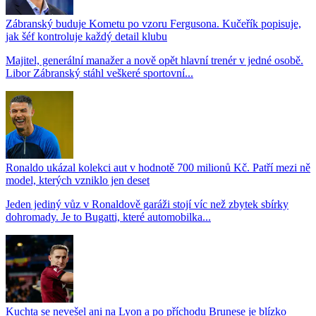
Zábranský buduje Kometu po vzoru Fergusona. Kučeřík popisuje,
jak šéf kontroluje každý detail klubu
Majitel, generální manažer a nově opět hlavní trenér v jedné osobě.
Libor Zábranský stáhl veškeré sportovní...
Ronaldo ukázal kolekci aut v hodnotě 700 milionů Kč. Patří mezi ně
model, kterých vzniklo jen deset
Jeden jediný vůz v Ronaldově garáži stojí víc než zbytek sbírky
dohromady. Je to Bugatti, které automobilka...
Kuchta se nevešel ani na Lyon a po příchodu Brunese je blízko