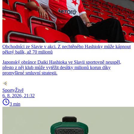
Obchodníci ze Slavie v akci. Z nechtěného Hashioky může kápnout
pěkný balík, až 70 milionů
Japonský obránce Daiki Hashioka ve Slavii sportovně neuspěl,
přesto z něj klub může vytěžit desítky milionů korun díky
promyšlené smluvní strategii.
SportyŽivě
6. 8. 2026, 21:32
3 min