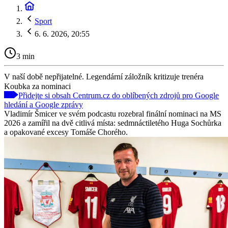
Sport
6. 6. 2026, 20:55
3 min
V naší době nepřijatelné. Legendární záložník kritizuje trenéra
Koubka za nominaci
Přidejte si obsah Centrum.cz do oblíbených zdrojů pro Google
hledání a Google zprávy
Vladimír Šmicer ve svém podcastu rozebral finální nominaci na MS
2026 a zamířil na dvě citlivá místa: sedmnáctiletého Huga Sochůrka
a opakované excesy Tomáše Chorého.