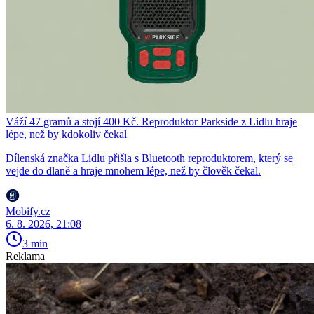
Váží 47 gramů a stojí 400 Kč. Reproduktor Parkside z Lidlu hraje
lépe, než by kdokoliv čekal
Dílenská značka Lidlu přišla s Bluetooth reproduktorem, který se
vejde do dlaně a hraje mnohem lépe, než by člověk čekal.
Mobify.cz
6. 8. 2026, 21:08
3 min
Reklama