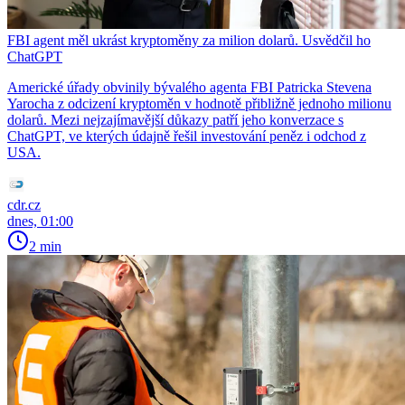
FBI agent měl ukrást kryptoměny za milion dolarů. Usvědčil ho
ChatGPT
Americké úřady obvinily bývalého agenta FBI Patricka Stevena
Yarocha z odcizení kryptoměn v hodnotě přibližně jednoho milionu
dolarů. Mezi nejzajímavější důkazy patří jeho konverzace s
ChatGPT, ve kterých údajně řešil investování peněz i odchod z
USA.
cdr.cz
dnes, 01:00
2 min