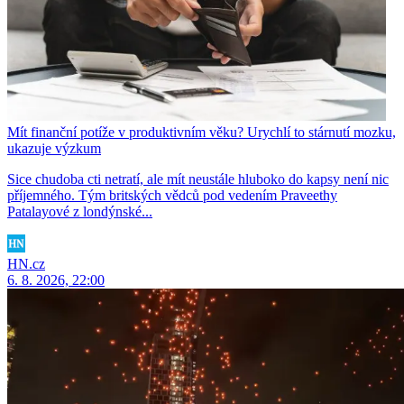
Mít finanční potíže v produktivním věku? Urychlí to stárnutí mozku,
ukazuje výzkum
Sice chudoba cti netratí, ale mít neustále hluboko do kapsy není nic
příjemného. Tým britských vědců pod vedením Praveethy
Patalayové z londýnské...
HN.cz
6. 8. 2026, 22:00