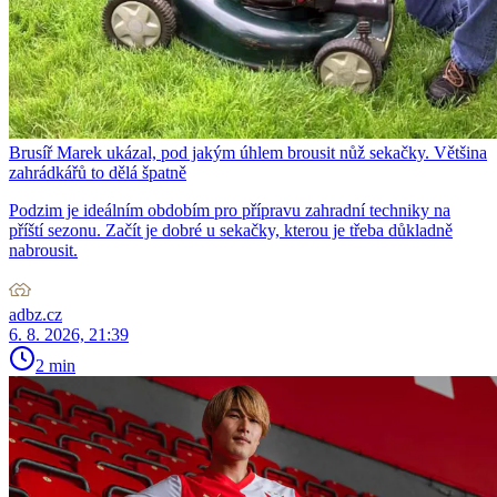
Brusíř Marek ukázal, pod jakým úhlem brousit nůž sekačky. Většina
zahrádkářů to dělá špatně
Podzim je ideálním obdobím pro přípravu zahradní techniky na
příští sezonu. Začít je dobré u sekačky, kterou je třeba důkladně
nabrousit.
adbz.cz
6. 8. 2026, 21:39
2 min