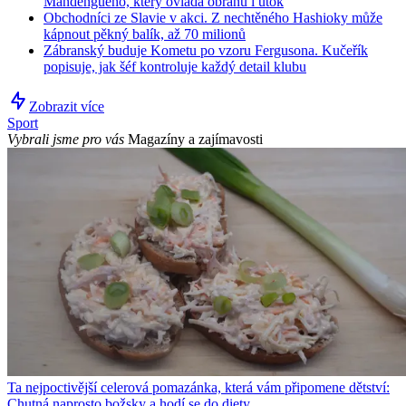
Mandengueho, který ovládá obranu i útok
Obchodníci ze Slavie v akci. Z nechtěného Hashioky může
kápnout pěkný balík, až 70 milionů
Zábranský buduje Kometu po vzoru Fergusona. Kučeřík
popisuje, jak šéf kontroluje každý detail klubu
Zobrazit více
Sport
Vybrali jsme pro vás
Magazíny a zajímavosti
Ta nejpoctivější celerová pomazánka, která vám připomene dětství:
Chutná naprosto božsky a hodí se do diety