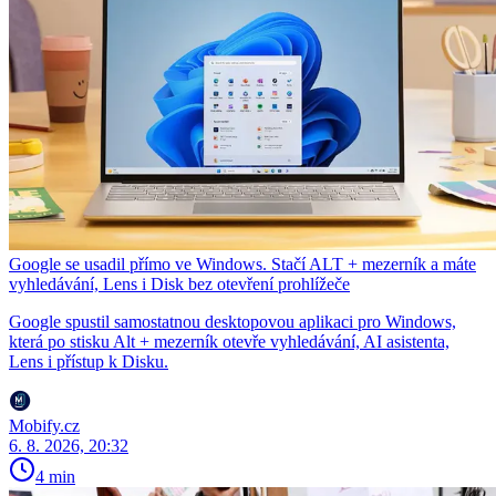
Google se usadil přímo ve Windows. Stačí ALT + mezerník a máte
vyhledávání, Lens i Disk bez otevření prohlížeče
Google spustil samostatnou desktopovou aplikaci pro Windows,
která po stisku Alt + mezerník otevře vyhledávání, AI asistenta,
Lens i přístup k Disku.
Mobify.cz
6. 8. 2026, 20:32
4 min