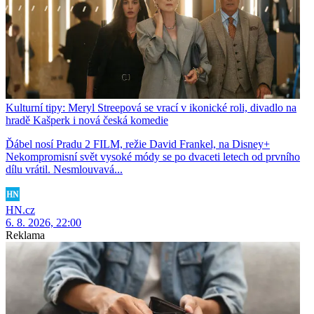
Kulturní tipy: Meryl Streepová se vrací v ikonické roli, divadlo na
hradě Kašperk i nová česká komedie
Ďábel nosí Pradu 2 FILM, režie David Frankel, na Disney+
Nekompromisní svět vysoké módy se po dvaceti letech od prvního
dílu vrátil. Nesmlouvavá...
HN.cz
6. 8. 2026, 22:00
Reklama