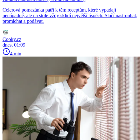
Celerová pomazánka patří k těm receptům, které vypadají
nenápadně, ale na stole vždy sklidí největší úspěch. Stačí nastrouhat,
promíchat a podávat.
Cooky.cz
dnes, 01:09
4 min