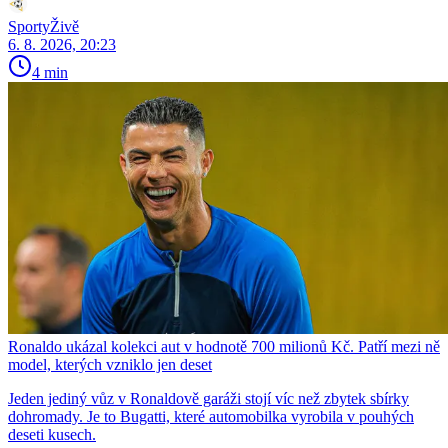
SportyŽivě
6. 8. 2026, 20:23
4 min
Ronaldo ukázal kolekci aut v hodnotě 700 milionů Kč. Patří mezi ně
model, kterých vzniklo jen deset
Jeden jediný vůz v Ronaldově garáži stojí víc než zbytek sbírky
dohromady. Je to Bugatti, které automobilka vyrobila v pouhých
deseti kusech.