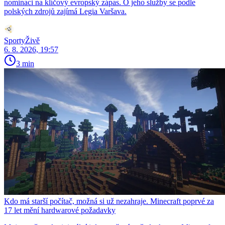
nominaci na klíčový evropský zápas. O jeho služby se podle
polských zdrojů zajímá Legia Varšava.
SportyŽivě
6. 8. 2026, 19:57
3 min
Kdo má starší počítač, možná si už nezahraje. Minecraft poprvé za
17 let mění hardwarové požadavky