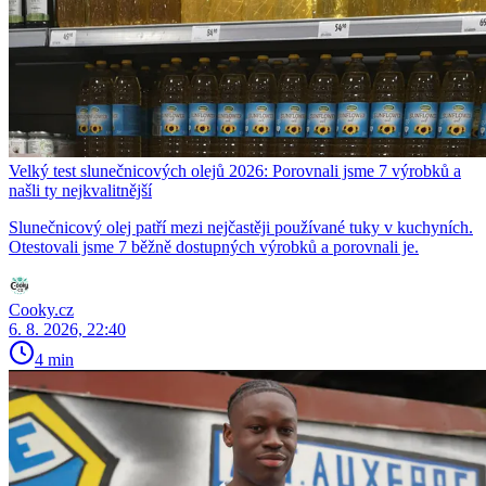
Velký test slunečnicových olejů 2026: Porovnali jsme 7 výrobků a
našli ty nejkvalitnější
Slunečnicový olej patří mezi nejčastěji používané tuky v kuchyních.
Otestovali jsme 7 běžně dostupných výrobků a porovnali je.
Cooky.cz
6. 8. 2026, 22:40
4 min