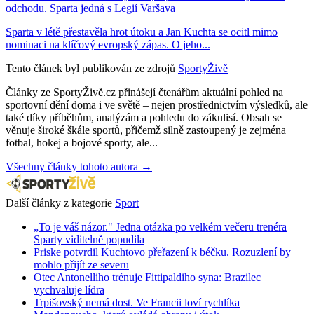
odchodu. Sparta jedná s Legií Varšava
Sparta v létě přestavěla hrot útoku a Jan Kuchta se ocitl mimo
nominaci na klíčový evropský zápas. O jeho...
Tento článek byl publikován ze zdrojů
SportyŽivě
Články ze SportyŽivě.cz přinášejí čtenářům aktuální pohled na
sportovní dění doma i ve světě – nejen prostřednictvím výsledků, ale
také díky příběhům, analýzám a pohledu do zákulisí. Obsah se
věnuje široké škále sportů, přičemž silně zastoupený je zejména
fotbal, hokej a bojové sporty, ale...
Všechny články tohoto autora →
Další články z kategorie
Sport
„To je váš názor." Jedna otázka po velkém večeru trenéra
Sparty viditelně popudila
Priske potvrdil Kuchtovo přeřazení k béčku. Rozuzlení by
mohlo přijít ze severu
Otec Antonelliho trénuje Fittipaldiho syna: Brazilec
vychvaluje lídra
Trpišovský nemá dost. Ve Francii loví rychlíka