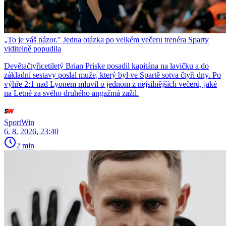
„To je váš názor." Jedna otázka po velkém večeru trenéra Sparty
viditelně popudila
Devětačtyřicetiletý Brian Priske posadil kapitána na lavičku a do
základní sestavy poslal muže, který byl ve Spartě sotva čtyři dny. Po
výhře 2:1 nad Lyonem mluvil o jednom z nejsilnějších večerů, jaké
na Letné za svého druhého angažmá zažil.
SportWin
6. 8. 2026, 23:40
2 min