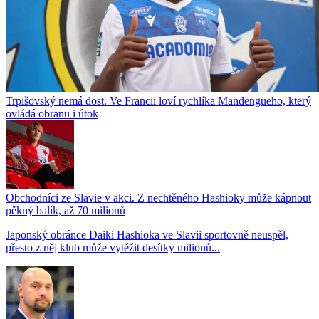
Trpišovský nemá dost. Ve Francii loví rychlíka Mandengueho, který
ovládá obranu i útok
Obchodníci ze Slavie v akci. Z nechtěného Hashioky může kápnout
pěkný balík, až 70 milionů
Japonský obránce Daiki Hashioka ve Slavii sportovně neuspěl,
přesto z něj klub může vytěžit desítky milionů...