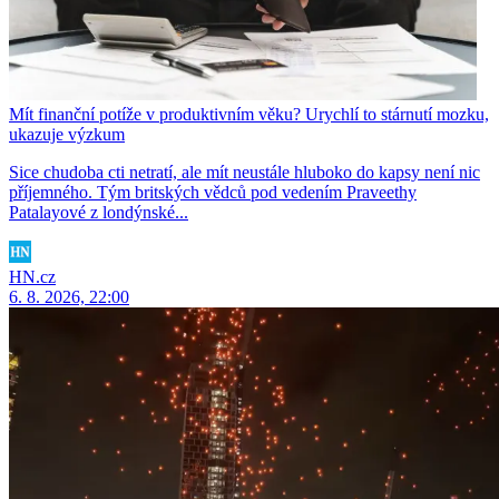
Mít finanční potíže v produktivním věku? Urychlí to stárnutí mozku,
ukazuje výzkum
Sice chudoba cti netratí, ale mít neustále hluboko do kapsy není nic
příjemného. Tým britských vědců pod vedením Praveethy
Patalayové z londýnské...
HN.cz
6. 8. 2026, 22:00