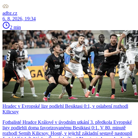
adbz.cz
6. 8. 2026, 19:34
2 min
Hradec v Evropské lize podlehl Besiktasi 0:1, v oslabení rozhodl
Kilicsoy
Fotbalisté Hradce Králové v úvodním utkání 3. předkola Evropské
ligy podlehli doma favorizovanému Besiktasi 0:1. V 80. minutě
rozhodl Semih Kilicsoy. Hosté, v jejichž základní sestavě nastoupil