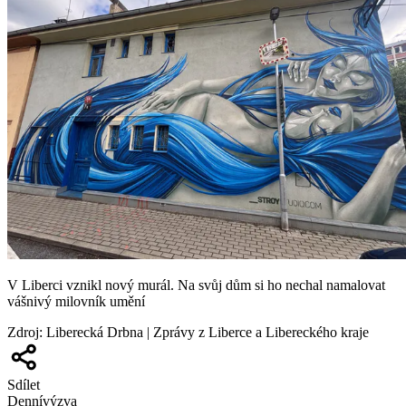
V Liberci vznikl nový murál. Na svůj dům si ho nechal namalovat
vášnivý milovník umění
Zdroj
:
Liberecká Drbna | Zprávy z Liberce a Libereckého kraje
Sdílet
Denní
výzva