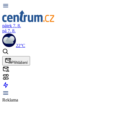
pátek 7. 8.
pá 7. 8.
22°C
Přihlášení
Reklama