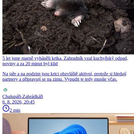
5 let jsme marně vyháněli krtka. Zahradník vzal kuchyňský odpad,
noviny a za 20 minut byl klid
Na jaře a na podzim jsou krtci obzvláště aktivní, protože si hledají
partnery a připravují se na zimu. Vypudit je tedy musíte včas.
Chalupáři-Zahrádkáři
6. 8. 2026, 20:45
2 min