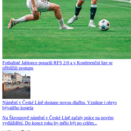
Fotbalisté Jablonce porazili RFS 2:0 a v Konferenční lize se
přiblížili postupu
Náměstí v České Lípě dostane novou dlažbu. Vznikne i obrys
bývalého kostela
Na Škroupově náměstí v České Lípě začaly práce na novém
vydláždění. Do konce roku by mělo být po celém...