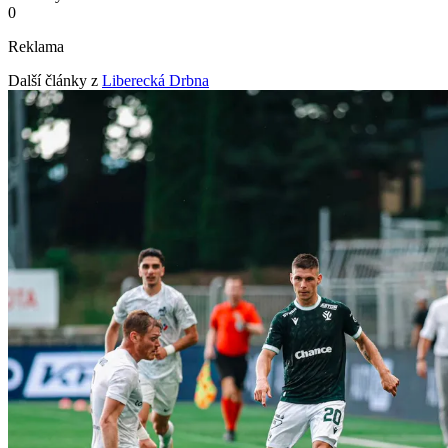
0
Reklama
Další články z
Liberecká Drbna