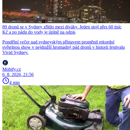
89 dronů se v Sydney zřítilo mezi diváky. Jeden stojí přes 60 tisíc
Kč a po pádu do vody je úplně na odpis
Pondělní večer nad sydneyským přístavem proměnil rekordní
světelnou show v nejdražší hromadný pád dronů v historii festivalu
Vivid Sydney.
Mobify.cz
6. 8. 2026, 21:56
4 min