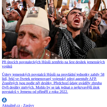
Při útocích povstaleckých Húsíů zemřelo na šest desítek jemenských
vojáků
Údery jemenských povstalců Húsíů na provládní jednotky zabily 58
lidí, řekl ve čtvrtek nejmenovaný vojenský zdroj agentuře AFP.
Zraněných jsou podle něj desítky. Předchozí údaje uváděly zhruba
čtyři desítky mrtvých. Mohlo by se tak jednat o nejkrvavější útok
povstalců v Jemenu od příměří z roku 2022.
Aktuálně.cz - Zprávy