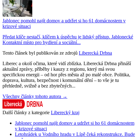
Jablonec pomohl najít domov a udržet si ho 61 domácnostem v
krizové situaci
Předat klíče nestačí, klíčem k úspěchu je lidský přístup. Jablonecké
Kontaktní místo pro bydlení a sociální...
Tento článek byl publikován ze zdrojů
Liberecká Drbna
Liberec a okolí očima, které vidí zblízka. Liberecká Drbna přináší
aktuální zprávy, příběhy i kauzy z regionu, který má svou
specifickou energii – od hor přes města až po malé obce. Politika,
doprava, kultura, bezpečnost i komunální dění – to vše je tu
přehledně, svižně a bez zbytečných...
Všechny články tohoto autora →
Další články z kategorie
Liberecký kraj
Jablonec pomohl najít domov a udržet si ho 61 domácnostem
v krizové situaci
Letohrádek u Vodního hradu v Lípě čeká rekonstrukce. Bude