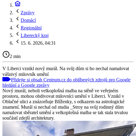
Zprávy
Domácí
Regionální
Liberecký kraj
15. 6. 2026, 04:31
2 min
V Liberci vznikl nový murál. Na svůj dům si ho nechal namalovat
vášnivý milovník umění
Přidejte si obsah Centrum.cz do oblíbených zdrojů pro Google
hledání a Google zprávy
Nový murál, neboli velkoplošná malba na stěně ve veřejném
prostoru, mohou obdivovat milovníci umění v Liberci. Vznikl v
Oblačné ulici a znázorňuje Blíženky, s odkazem na astrologické
znamení. Murál si nechal od studia _Stroy na svůj rodinný dům
namalovat sběratel umění a velkoplošná malba se tak stala trvalou
součástí zdejší architektury.