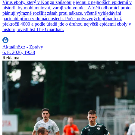
Virus eboly, který v Kongu způsobuje jednu z nejhorších epidemií v
historii, by mohl mutovat, varují zdravotníci. Afričtí odborníci proto
plánují výrazně rozšířit zásah proti nákaze, včetně vyhledávání
pacientů přímo v domácnostech. Počet potvrzených případů už
překročil 4000 a podle úřadů jde o druhou největší epidemii eboly v
historii, uvedl list The Guardian.
Aktuálně.cz - Zprávy
6. 8. 2026, 19:38
Reklama