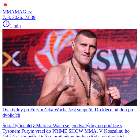
MMAMAG.cz
7. 8. 2026, 23:39
1 min
Dva týdny po Furym čeká Wacha šest soupeřů. Do klece půjdou po
dvojicích
Šestačtyřicetiletý Mariusz Wach se jen dva týdny po porážce s
Tysonem Furym vrací do PRIME SHOW MMA. V Koszalinu ho
čeká šest soupeřů, kteří se proti němu budou střídat po dvojicích.