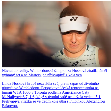
Návrat do reality. Wimbledonská šampionka Nosková ztratila téměř
vyhraný set a na Masters jde překvapivě z kola ven
Linda Nosková hrubě nezvládla svůj první zápas od životního
triumfu ve Wimbledonu. Perspektivní česká reprezentantka na
turnaji WTA 1000 v Torontu podlehla Američance Caty
McNallyové 6:7, 1:6, když v úvodní sadě neudržela vedení 5:1.
Překvapivá vítězka se ve třetím kole utká s Filipínkou Alexandrou
Ealaovou.