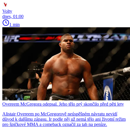
Volty
dnes, 01:00
1 min
Overeem McGregora odepsal. Jeho tělo prý skončilo před pěti lety
Alistair Overeem po McGregorově neúspěšném návratu nevidí
důvod k dalšímu zápasu. Ir podle něj už nemá tělo ani životní režim
pro špičkové MMA a comeback označil za tah na peníze.