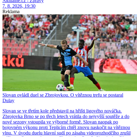
Aktuálně.cz - Zprávy
7. 8. 2026, 19:30
Reklama
Slovan ovládl duel se Zbrojovkou. O vítěznou trefu se postaral
Dulay
Slovan se ve třetím kole představil na hřišti ligového nováčka.
Zbrojovka Brno se po třech letech vrátila do nejvyšší soutěže a do
nové sezony vstoupila ve výborné formě. Slovan naopak po
bojovném výkonu proti Teplicím chtěl znovu naskočit na vítěznou
vlnu. V úvodu duelu hlavní sudí po zásahu videorozhodčího zrušil