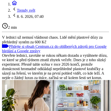
Trendy svět
8. 6. 2026, 07:40
2 min
V lednici už nemusí vládnout chaos. Lidé mění plastové dózy za
přehledný systém za 600 Kč
Přidejte si obsah Centrum.cz do oblíbených zdrojů pro Google
hledání a Google zprávy
Otevřete lednici, zavrtáte se rukou někam dozadu a vytáhnete dózu,
ve které se před týdnem ztratil zbytek večeře. Dnes je z toho slizký
experiment. Přesně tahle scéna v roce 2026 končí, protože
domácnosti hromadně odkládají neprůhledné plastové krabičky a
sázejí na řešení, ve kterém je na první pohled vidět, co kde leží. A
nejde o žádný luxus za tisíce, začíná se už kolem šesti set korun.