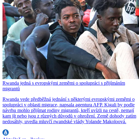
Rwanda jedná s evropskými zeměmi o spolupráci s přijímáním
migrantů
Rwanda vede předběžná jednání s některými evropskými zeměmi o
spolupráci v oblasti migrace, napsala agentura AFP. Kigali by podle
návrhu mohlo přijímat rodiny migrantů, kteří uvízli na cestě, nemají
kam jít nebo jsou z různých důvodů v ohrožení. Země dohody zatím
nedosáhly, uvedla mluvčí rwandské vlády Yolande Makoloová.