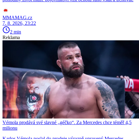
MMAMAG.cz
7. 8. 2026, 23:22
2 min
Reklama
Vémola prodává své slavné „géčko“. Za Mercedes chce téměř 4,5
milionu
Karlos Vémola poslal do prodeje výrazně upravený Mercedes-