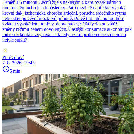
Téměř 3,6 milionu Čechů žije s některým z kardiovaskulárních
onemocnění nebo jejich následky. Patří mezi ně například vysoký
krevní tlak, ischemická choroba srdeční, porucha srdečního rytmu
nebo stav po cévní mozkové příhodě. Právě tito lidé mohou hůře
zvládat vysoké letní teploty, dehydrataci, větší fyzickou zátěž i
změny režimu během dovolených. Častější konzumace alkoholu pak
může riziko dále zvyšovat. Jak tedy riziko problémů se srdcem co
nejvíc snížit?
Plné zdraví
7. 8. 2026, 19:43
5 min