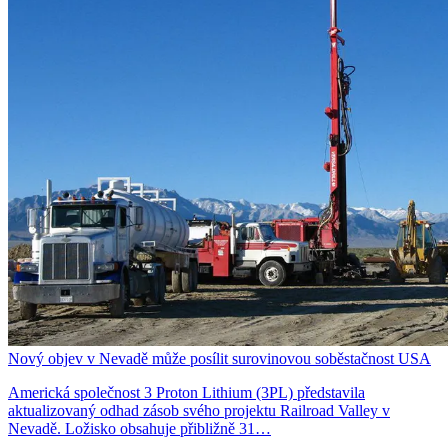
Nový objev v Nevadě může posílit surovinovou soběstačnost USA
Americká společnost 3 Proton Lithium (3PL) představila
aktualizovaný odhad zásob svého projektu Railroad Valley v
Nevadě. Ložisko obsahuje přibližně 31…