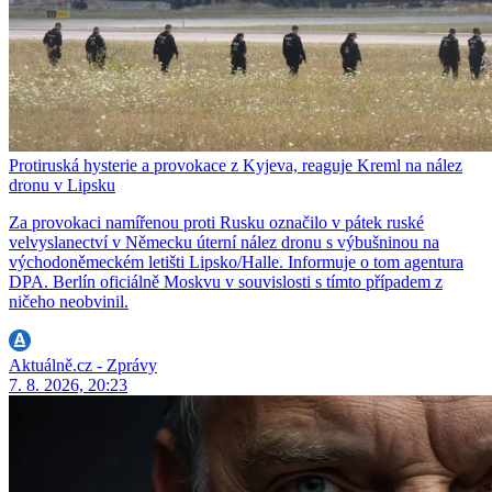
Protiruská hysterie a provokace z Kyjeva, reaguje Kreml na nález
dronu v Lipsku
Za provokaci namířenou proti Rusku označilo v pátek ruské
velvyslanectví v Německu úterní nález dronu s výbušninou na
východoněmeckém letišti Lipsko/Halle. Informuje o tom agentura
DPA. Berlín oficiálně Moskvu v souvislosti s tímto případem z
ničeho neobvinil.
Aktuálně.cz - Zprávy
7. 8. 2026, 20:23