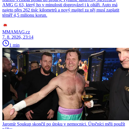
AMG G 63, který ho v minulosti doprovázel i k oltáři. Auto má
najeto přes 262 tisíc kilometrů a nový majitel za něj musí zaplatit
téměř 4,5 milionu korun.
MMAMAG.cz
7. 8. 2026, 23:14
1 min
Jaromír Soukup skončil po útoku v nemocnici. Útočníci měli použít