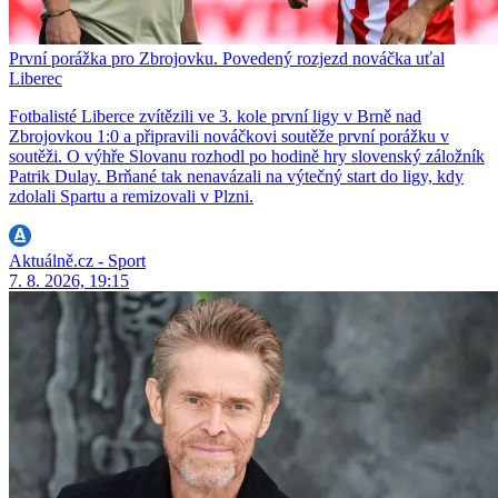
První porážka pro Zbrojovku. Povedený rozjezd nováčka uťal
Liberec
Fotbalisté Liberce zvítězili ve 3. kole první ligy v Brně nad
Zbrojovkou 1:0 a připravili nováčkovi soutěže první porážku v
soutěži. O výhře Slovanu rozhodl po hodině hry slovenský záložník
Patrik Dulay. Brňané tak nenavázali na výtečný start do ligy, kdy
zdolali Spartu a remizovali v Plzni.
Aktuálně.cz - Sport
7. 8. 2026, 19:15