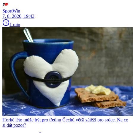
SportWin
7. 8. 2026, 19:43
1 min
Horké léto může být pro třetinu Čechů větší zátěží pro srdce. Na co
si dát pozor?