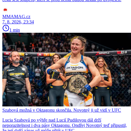
MMAMAG.cz
7. 8. 2026, 23:34
1 min
Szabová možná v Oktagonu skončila. Novotný ji už vidí v UFC
Lucia Szabová po výhře nad Lucií Pudilovou dál drží
neporazitelnost i dva pásy Oktagonu. Ondřej Novotný teď připustil,
že její další zápas už může přijít v UFC.