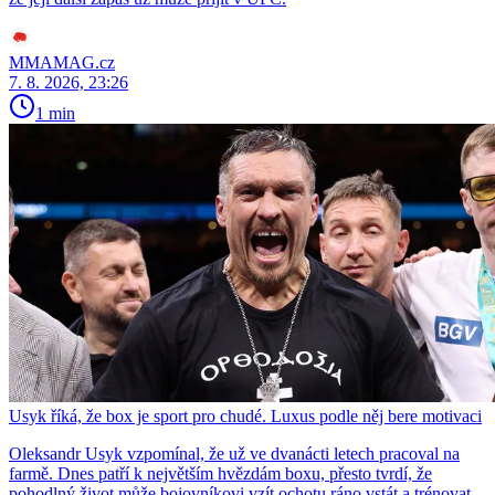
MMAMAG.cz
7. 8. 2026, 23:26
1 min
Usyk říká, že box je sport pro chudé. Luxus podle něj bere motivaci
Oleksandr Usyk vzpomínal, že už ve dvanácti letech pracoval na
farmě. Dnes patří k největším hvězdám boxu, přesto tvrdí, že
pohodlný život může bojovníkovi vzít ochotu ráno vstát a trénovat.