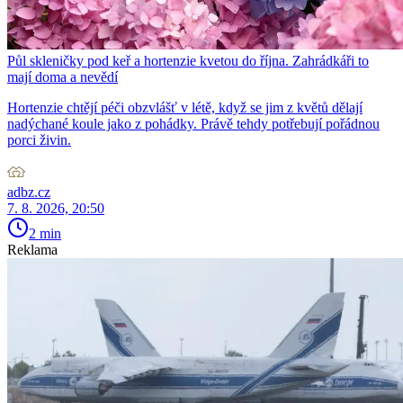
Půl skleničky pod keř a hortenzie kvetou do října. Zahrádkáři to
mají doma a nevědí
Hortenzie chtějí péči obzvlášť v létě, když se jim z květů dělají
nadýchané koule jako z pohádky. Právě tehdy potřebují pořádnou
porci živin.
adbz.cz
7. 8. 2026, 20:50
2 min
Reklama