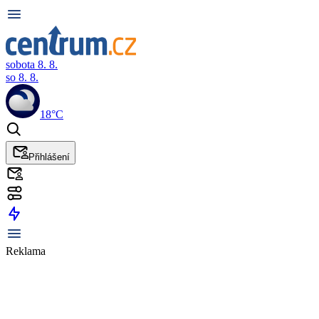
sobota 8. 8.
so 8. 8.
18°C
Přihlášení
Reklama