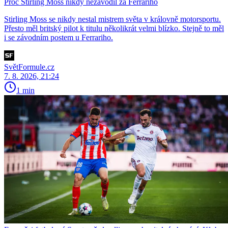
Proč Stirling Moss nikdy nezávodil za Ferrariho
Stirling Moss se nikdy nestal mistrem světa v královně motorsportu.
Přesto měl britský pilot k titulu několikrát velmi blízko. Stejně to měl
i se závodním postem u Ferrariho.
SvětFormule.cz
7. 8. 2026, 21:24
1 min