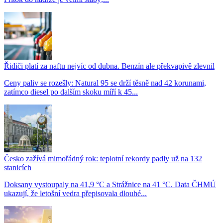
Řidiči platí za naftu nejvíc od dubna. Benzín ale překvapivě zlevnil
Ceny paliv se rozešly: Natural 95 se drží těsně nad 42 korunami,
zatímco diesel po dalším skoku míří k 45...
Česko zažívá mimořádný rok: teplotní rekordy padly už na 132
stanicích
Doksany vystoupaly na 41,9 °C a Strážnice na 41 °C. Data ČHMÚ
ukazují, že letošní vedra přepisovala dlouhé...