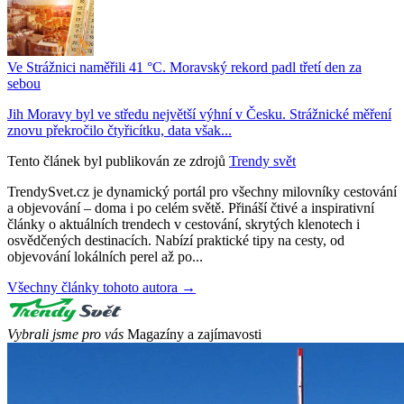
Ve Strážnici naměřili 41 °C. Moravský rekord padl třetí den za
sebou
Jih Moravy byl ve středu největší výhní v Česku. Strážnické měření
znovu překročilo čtyřicítku, data však...
Tento článek byl publikován ze zdrojů
Trendy svět
TrendySvet.cz je dynamický portál pro všechny milovníky cestování
a objevování – doma i po celém světě. Přináší čtivé a inspirativní
články o aktuálních trendech v cestování, skrytých klenotech i
osvědčených destinacích. Nabízí praktické tipy na cesty, od
objevování lokálních perel až po...
Všechny články tohoto autora →
Vybrali jsme pro vás
Magazíny a zajímavosti