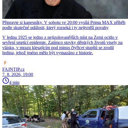
Připravte si kapesníky. V sobotu ve 20:00 vysílá Prima MAX příběh
podle skutečné události, který rozseká i ty nejtvrdší povahy
V lednu 1925 se jedno z nejizolovanějších míst na Zemi ocitlo v
sevření smrtící epidemie. Zatímco stovky dětských životů visely na
vlásku, v mrazu klesajícím pod minus čtyřicet stupňů se zrodil
hrdina, jehož jméno mělo být vymazáno z historie.
FAJNTIP.cz
7. 8. 2026, 19:00
4 min