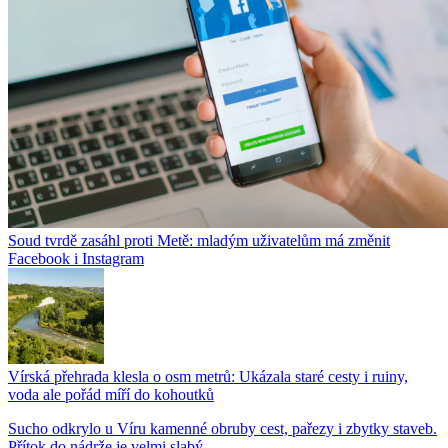
Soud tvrdě zasáhl proti Metě: mladým uživatelům má změnit
Facebook i Instagram
Vírská přehrada klesla o osm metrů: Ukázala staré cesty i ruiny,
voda ale pořád míří do kohoutků
Sucho odkrylo u Víru kamenné obruby cest, pařezy i zbytky staveb.
Přítok do nádrže je velmi slabý,...