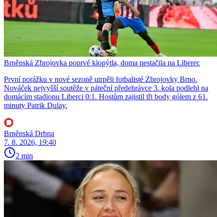
Brněnská Zbrojovka poprvé klopýtla, doma nestačila na Liberec
První porážku v nové sezoně utrpěli fotbalisté Zbrojovky Brno.
Nováček nejvyšší soutěže v páteční předehrávce 3. kola podlehl na
domácím stadionu Liberci 0:1. Hostům zajistil tři body gólem z 61.
minuty Patrik Dulay.
Brněnská Drbna
7. 8. 2026, 19:40
2 min