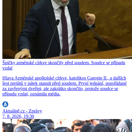
Špičky arménské církve skončily před soudem. Soudce se případu
vzdal
Hlava Arménské apoštolské církve, katolikos Garegin II., a dalších
šest prelátů v pátek stanuli před soudem. První jednání, uspořádané
za zavřenými dveřmi, ale zakrátko skončilo, protože soudce se
případu vzdal, oznámila média.
Aktuálně.cz - Zprávy
7. 8. 2026, 19:30