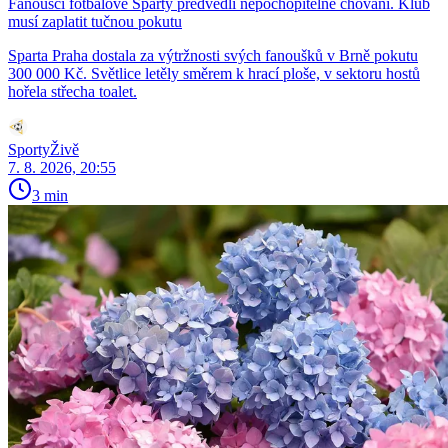
Fanoušci fotbalové Sparty předvedli nepochopitelné chování. Klub
musí zaplatit tučnou pokutu
Sparta Praha dostala za výtržnosti svých fanoušků v Brně pokutu
300 000 Kč. Světlice letěly směrem k hrací ploše, v sektoru hostů
hořela střecha toalet.
SportyŽivě
7. 8. 2026, 20:55
3 min