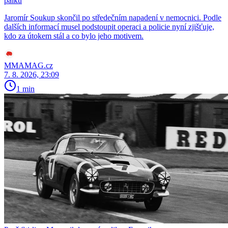
pálku
Jaromír Soukup skončil po středečním napadení v nemocnici. Podle
dalších informací musel podstoupit operaci a policie nyní zjišťuje,
kdo za útokem stál a co bylo jeho motivem.
MMAMAG.cz
7. 8. 2026, 23:09
1 min