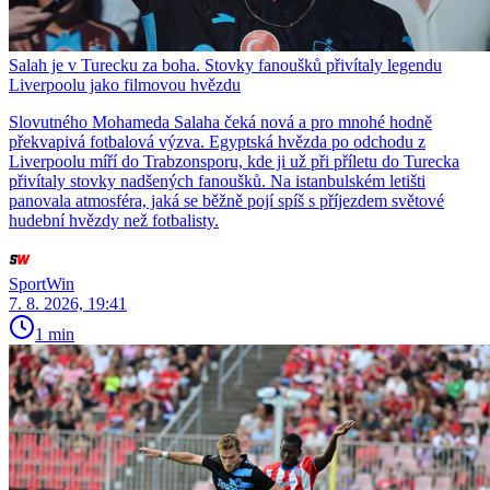
Salah je v Turecku za boha. Stovky fanoušků přivítaly legendu
Liverpoolu jako filmovou hvězdu
Slovutného Mohameda Salaha čeká nová a pro mnohé hodně
překvapivá fotbalová výzva. Egyptská hvězda po odchodu z
Liverpoolu míří do Trabzonsporu, kde ji už při příletu do Turecka
přivítaly stovky nadšených fanoušků. Na istanbulském letišti
panovala atmosféra, jaká se běžně pojí spíš s příjezdem světové
hudební hvězdy než fotbalisty.
SportWin
7. 8. 2026, 19:41
1 min