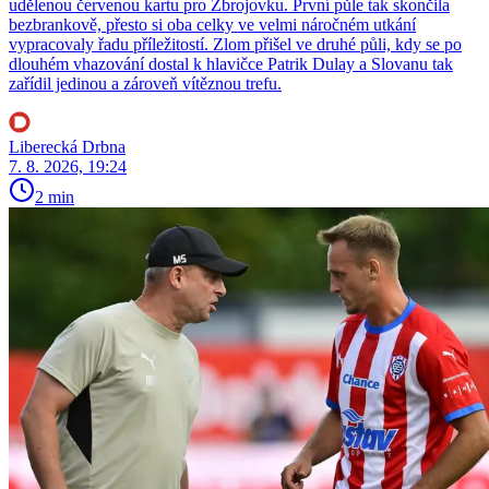
udělenou červenou kartu pro Zbrojovku. První půle tak skončila
bezbrankově, přesto si oba celky ve velmi náročném utkání
vypracovaly řadu příležitostí. Zlom přišel ve druhé půli, kdy se po
dlouhém vhazování dostal k hlavičce Patrik Dulay a Slovanu tak
zařídil jedinou a zároveň vítěznou trefu.
Liberecká Drbna
7. 8. 2026, 19:24
2 min