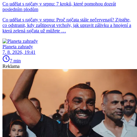
Co udělat s rajčaty v srpnu: 7 kroků, které pomohou dozrát
posledním plodům
Co udělat s rajčaty v srpnu: Proč rajčata stále nečervenají? Zjistěte,
co odstranit, kdy zaštipovat vrcholy, jak upravit zálivku a hnojení a
která zelená rajčata už můžete …
Planeta zahrady
7. 8. 2026, 19:41
7 min
Reklama