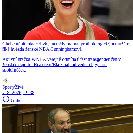
Chci chránit mladé dívky, neměly by hrát proti biologickým mužům,
říká hvězda ženské NBA Cunninghamová
Aktivní hráčka WNBA veřejně odmítla účast transgender žen v
ženském sportu. Reakce přišla z hal, od vedení ligy i od
spoluhráček.
SportyŽivě
7. 8. 2026, 19:38
3 min