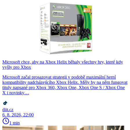
Microsoft chce, aby na Xbox Helix běhaly všechny hry, které kdy
vyšly pro Xbox
Microsoft začal prosazovat strategii v podobě maximální herní
kompatibility nadcházejícího Xbox Helix. Měly by na něm fungovat
tituly napsané pro Xbox 360, Xbox One, Xbox One S / Xbox One
X i novinky…
diit.cz
6. 8. 2026, 22:00
1 min