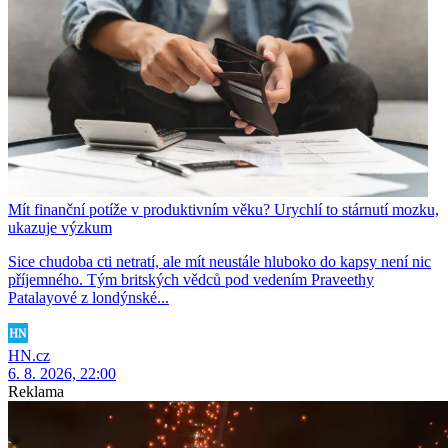
Mít finanční potíže v produktivním věku? Urychlí to stárnutí mozku,
ukazuje výzkum
Sice chudoba cti netratí, ale mít neustále hluboko do kapsy není nic
příjemného. Tým britských vědců pod vedením Praveethy
Patalayové z londýnské...
HN.cz
6. 8. 2026, 22:00
Reklama