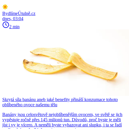
BydlímeÚtulně.cz
dnes, 03:04
2 min
Skrytá síla banánu aneb jaké benefity přináší konzumace tohoto
oblíbeného ovoce našemu tělu
Banány jsou celosvětově nejoblíbenějším ovocem, ve světě se jich
vypěstuje ročně přes 145 milionů tun. Důvodů, proč byste je měli
jíst i vy je vícero. A neměli byste vyhazovat ani slupku, i ta se řadí