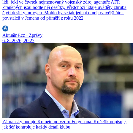
lidí, řekl ve čtvrtek nejmenovaný vojenský zdroj agentuře AFP.
Zraněných jsou podle něj desítky. Předchozí údaje uváděly zhruba
čtyři desítky mrtvých. Mohlo by se tak jednat o nejkrvavější útok
povstalců v Jemenu od příměří z roku 2022.
Aktuálně.cz - Zprávy
6. 8. 2026, 20:27
Zábranský buduje Kometu po vzoru Fergusona. Kučeřík popisuje,
jak šéf kontroluje každý detail klubu