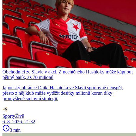
Obchodníci ze Slavie v akci. Z nechtěného Hashioky může kápnout
pěkný balík, až 70 milionů
Japonský obránce Daiki Hashioka ve Slavii sportovně neuspěl,
přesto z něj klub může vytěžit desítky milionů korun díky
promyšlené smluvní strategii.
SportyŽivě
6. 8. 2026, 21:32
3 min