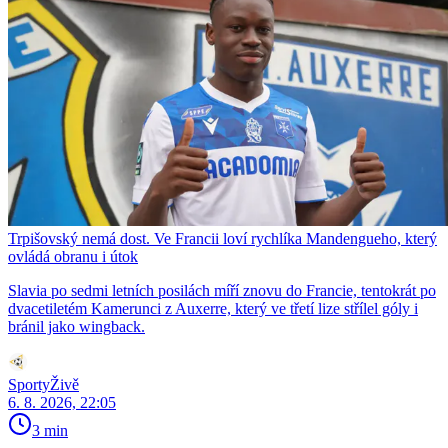
Trpišovský nemá dost. Ve Francii loví rychlíka Mandengueho, který
ovládá obranu i útok
Slavia po sedmi letních posilách míří znovu do Francie, tentokrát po
dvacetiletém Kamerunci z Auxerre, který ve třetí lize střílel góly i
bránil jako wingback.
SportyŽivě
6. 8. 2026, 22:05
3 min