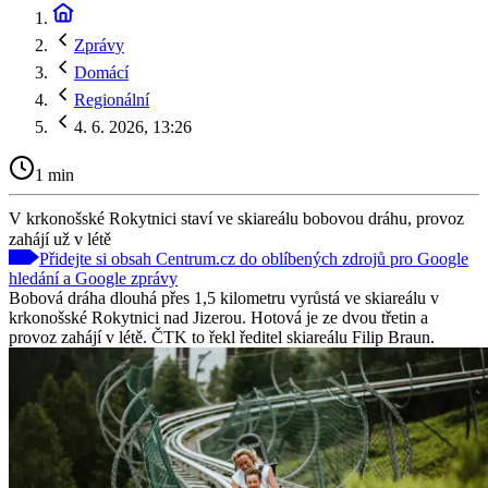
Zprávy
Domácí
Regionální
4. 6. 2026, 13:26
1 min
V krkonošské Rokytnici staví ve skiareálu bobovou dráhu, provoz
zahájí už v létě
Přidejte si obsah Centrum.cz do oblíbených zdrojů pro Google
hledání a Google zprávy
Bobová dráha dlouhá přes 1,5 kilometru vyrůstá ve skiareálu v
krkonošské Rokytnici nad Jizerou. Hotová je ze dvou třetin a
provoz zahájí v létě. ČTK to řekl ředitel skiareálu Filip Braun.