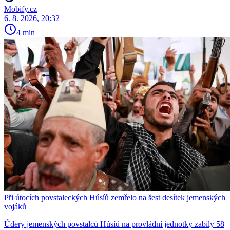
Mobify.cz
6. 8. 2026, 20:32
4 min
Při útocích povstaleckých Húsíů zemřelo na šest desítek jemenských
vojáků
Údery jemenských povstalců Húsíů na provládní jednotky zabily 58