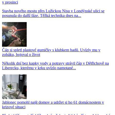
v prosinci
Stavba nového mostu přes Lužickou Nisu v Londýnské ulici se
posunula do další fáze. Těžká technika dnes na...
Čáp si spletl plastové gumičky s klubkem hadů. Uvízly mu v
zobáku, bojoval o život
Několik dní bez kapky vody a potravy strávil čáp v Dětřichově na
Liberecku, kterému v krku uvízlo namotané...
Jablonec pomohl najít domov a udržet si ho 61 domácnostem v
krizové situaci