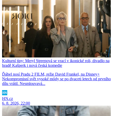
Kulturní tipy: Meryl Streepová se vrací v ikonické roli, divadlo na
hradě Kašperk i nová česká komedie
Ďábel nosí Pradu 2 FILM, režie David Frankel, na Disney+
Nekompromisní svět vysoké módy se po dvaceti letech od prvního
dílu vrátil. Nesmlouvavá...
HN.cz
6. 8. 2026, 22:00