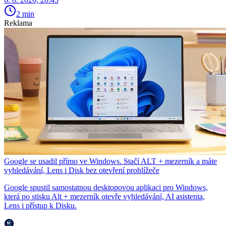
2 min
Reklama
Google se usadil přímo ve Windows. Stačí ALT + mezerník a máte
vyhledávání, Lens i Disk bez otevření prohlížeče
Google spustil samostatnou desktopovou aplikaci pro Windows,
která po stisku Alt + mezerník otevře vyhledávání, AI asistenta,
Lens i přístup k Disku.