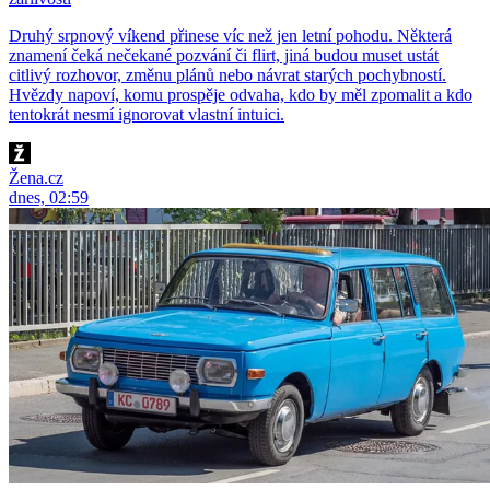
Druhý srpnový víkend přinese víc než jen letní pohodu. Některá
znamení čeká nečekané pozvání či flirt, jiná budou muset ustát
citlivý rozhovor, změnu plánů nebo návrat starých pochybností.
Hvězdy napoví, komu prospěje odvaha, kdo by měl zpomalit a kdo
tentokrát nesmí ignorovat vlastní intuici.
Žena.cz
dnes, 02:59