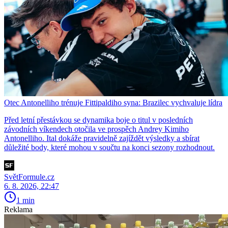
Otec Antonelliho trénuje Fittipaldiho syna: Brazilec vychvaluje lídra
Před letní přestávkou se dynamika boje o titul v posledních
závodních víkendech otočila ve prospěch Andrey Kimiho
Antonelliho. Ital dokáže pravidelně zajíždět výsledky a sbírat
důležité body, které mohou v součtu na konci sezony rozhodnout.
SvětFormule.cz
6. 8. 2026, 22:47
1 min
Reklama