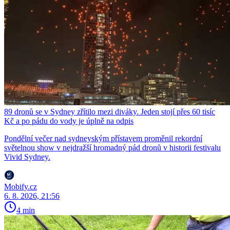
89 dronů se v Sydney zřítilo mezi diváky. Jeden stojí přes 60 tisíc
Kč a po pádu do vody je úplně na odpis
Pondělní večer nad sydneyským přístavem proměnil rekordní
světelnou show v nejdražší hromadný pád dronů v historii festivalu
Vivid Sydney.
Mobify.cz
6. 8. 2026, 21:56
4 min