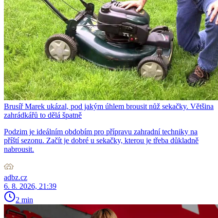
Brusíř Marek ukázal, pod jakým úhlem brousit nůž sekačky. Většina
zahrádkářů to dělá špatně
Podzim je ideálním obdobím pro přípravu zahradní techniky na
příští sezonu. Začít je dobré u sekačky, kterou je třeba důkladně
nabrousit.
adbz.cz
6. 8. 2026, 21:39
2 min