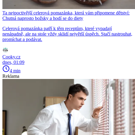
Ta nejpoctivější celerová pomazánka, která vám připomene dětství:
Chutná naprosto božsky a hodí se do diety
Celerová pomazánka patří k těm receptům, které vypadají
nenápadně, ale na stole vždy sklidí největší úspěch. Stačí nastrouhat,
promíchat a podávat.
Cooky.cz
dnes, 01:09
4 min
Reklama