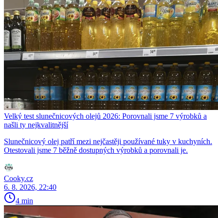
Velký test slunečnicových olejů 2026: Porovnali jsme 7 výrobků a
našli ty nejkvalitnější
Slunečnicový olej patří mezi nejčastěji používané tuky v kuchyních.
Otestovali jsme 7 běžně dostupných výrobků a porovnali je.
Cooky.cz
6. 8. 2026, 22:40
4 min