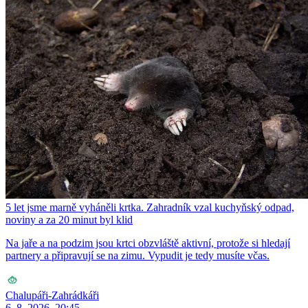
5 let jsme marně vyháněli krtka. Zahradník vzal kuchyňský odpad,
noviny a za 20 minut byl klid
Na jaře a na podzim jsou krtci obzvláště aktivní, protože si hledají
partnery a připravují se na zimu. Vypudit je tedy musíte včas.
Chalupáři-Zahrádkáři
6. 8. 2026, 20:45