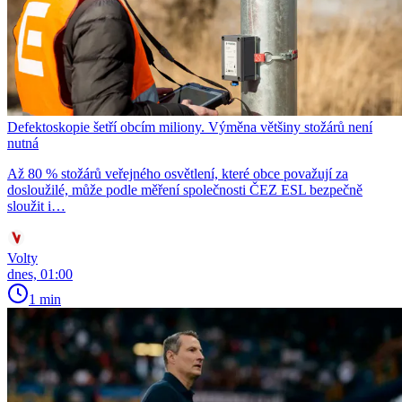
Defektoskopie šetří obcím miliony. Výměna většiny stožárů není
nutná
Až 80 % stožárů veřejného osvětlení, které obce považují za
dosloužilé, může podle měření společnosti ČEZ ESL bezpečně
sloužit i…
Volty
dnes, 01:00
1 min