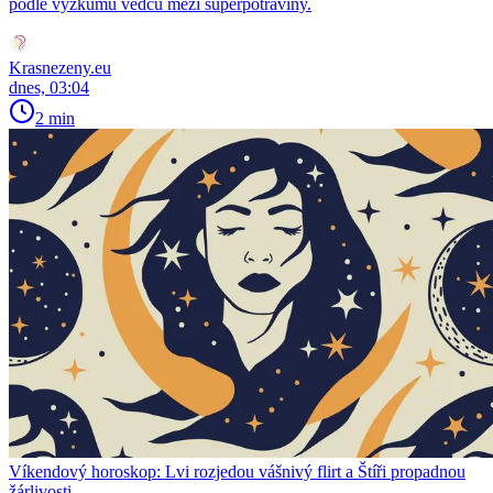
podle výzkumů vědců mezi superpotraviny.
Krasnezeny.eu
dnes, 03:04
2 min
Víkendový horoskop: Lvi rozjedou vášnivý flirt a Štíři propadnou
žárlivosti