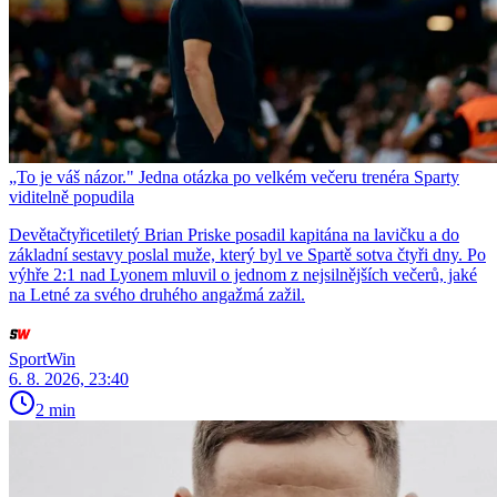
„To je váš názor." Jedna otázka po velkém večeru trenéra Sparty
viditelně popudila
Devětačtyřicetiletý Brian Priske posadil kapitána na lavičku a do
základní sestavy poslal muže, který byl ve Spartě sotva čtyři dny. Po
výhře 2:1 nad Lyonem mluvil o jednom z nejsilnějších večerů, jaké
na Letné za svého druhého angažmá zažil.
SportWin
6. 8. 2026, 23:40
2 min