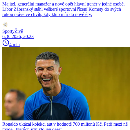
Majitel, generální manažer a nově opět hlavní trenér v jedné osobě.
Libor Zábranský stáhl veškeré sportovní řízení Komety do svých
rukou právě ve chvíli, kdy klub míří do nové éry.
SportyŽivě
6. 8. 2026, 20:23
4 min
Ronaldo ukázal kolekci aut v hodnotě 700 milionů Kč. Patří mezi ně
model, kterých vzniklo jen deset