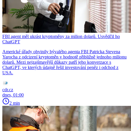
FBI agent měl ukrást kryptoměny za milion dolarů. Usvědčil ho
ChatGPT
Americké úřady obvinily bývalého agenta FBI Patricka Stevena
Yarocha z odcizení kryptoměn v hodnotě přibližně jednoho milionu
dolarů. Mezi nejzajímavější důkazy patří jeho konverzace s
ChatGPT, ve kterých údajně řešil investování peněz i odchod z
USA.
cdr.cz
dnes, 01:00
2 min