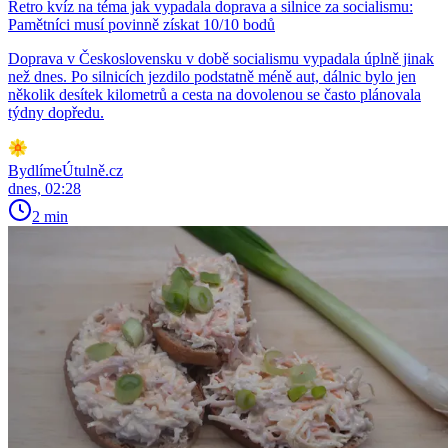
Retro kvíz na téma jak vypadala doprava a silnice za socialismu:
Pamětníci musí povinně získat 10/10 bodů
Doprava v Československu v době socialismu vypadala úplně jinak
než dnes. Po silnicích jezdilo podstatně méně aut, dálnic bylo jen
několik desítek kilometrů a cesta na dovolenou se často plánovala
týdny dopředu.
BydlímeÚtulně.cz
dnes, 02:28
2 min