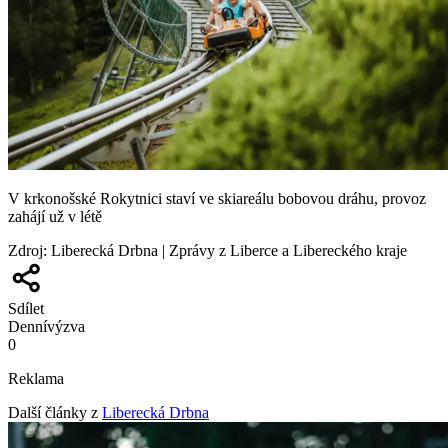
V krkonošské Rokytnici staví ve skiareálu bobovou dráhu, provoz
zahájí už v létě
Zdroj
:
Liberecká Drbna | Zprávy z Liberce a Libereckého kraje
Sdílet
Denní
výzva
0
Reklama
Další články z
Liberecká Drbna