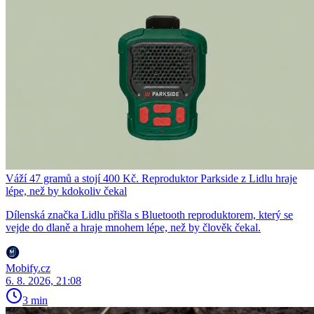
Váží 47 gramů a stojí 400 Kč. Reproduktor Parkside z Lidlu hraje
lépe, než by kdokoliv čekal
Dílenská značka Lidlu přišla s Bluetooth reproduktorem, který se
vejde do dlaně a hraje mnohem lépe, než by člověk čekal.
Mobify.cz
6. 8. 2026, 21:08
3 min