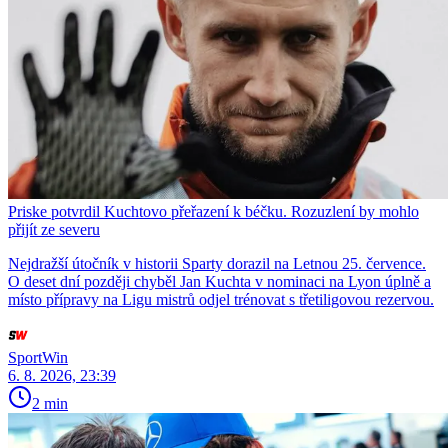
Priske potvrdil Kuchtovo přeřazení k béčku. Rozuzlení by mohlo
přijít ze severu
Nejdražší útočník v historii Sparty dorazil na Letnou 25. července.
O deset dní později chyběl Jan Kuchta v nominaci na Lyon úplně a
místo přípravy na Ligu mistrů odjel trénovat s třetiligovou rezervou.
SportWin
6. 8. 2026, 23:39
2 min