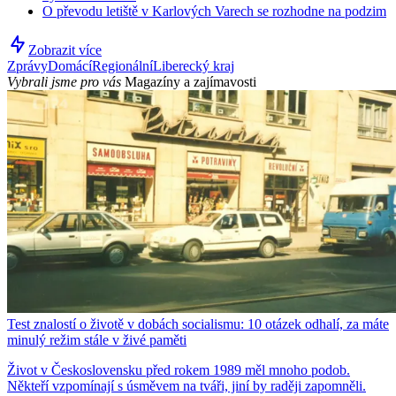
O převodu letiště v Karlových Varech se rozhodne na podzim
Zobrazit více
Zprávy
Domácí
Regionální
Liberecký kraj
Vybrali jsme pro vás
Magazíny a zajímavosti
Test znalostí o životě v dobách socialismu: 10 otázek odhalí, za máte
minulý režim stále v živé paměti
Život v Československu před rokem 1989 měl mnoho podob.
Někteří vzpomínají s úsměvem na tváři, jiní by raději zapomněli.