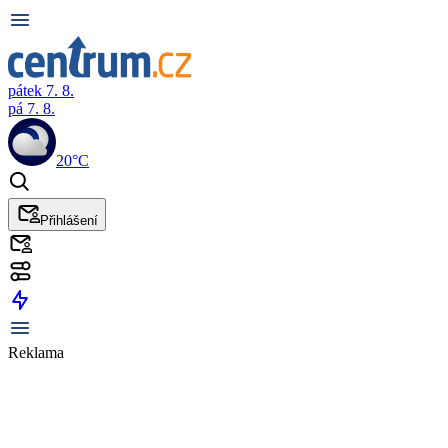
pátek 7. 8.
pá 7. 8.
20°C
Přihlášení
Reklama