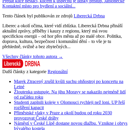
Předat klíče nestačí, klíčem k úspěchu je lidský přístup. Jablonecké
Kontaktní místo pro bydlení a sociální...
Tento článek byl publikován ze zdrojů
Liberecká Drbna
Liberec a okolí očima, které vidí zblízka. Liberecká Drbna přináší
aktuální zprávy, příběhy i kauzy z regionu, který má svou
specifickou energii – od hor přes města až po malé obce. Politika,
doprava, kultura, bezpečnost i komunální dění – to vše je tu
přehledně, svižně a bez zbytečných...
Všechny články tohoto autora →
Další články z kategorie
Regionální
Marek Ztracený zrušil kvůli suchu ohňostroj po koncertu na
Letné
Žloutenka ustupuje. Na jihu Moravy se nakazilo nejméně lidí
od začátku roku
Studenti zaplnili koleje v Olomouci rychleji než loni. UP řeší
rozšíření kapacit
Příměstské vlaky v Praze a okolí budou od roku 2030
provozovat České dráhy
Náměstí v České Lípě dostane novou dlažbu. Vznikne i obrys
bývalého kostela