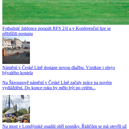
Fotbalisté Jablonce porazili RFS 2:0 a v Konferenční lize se
přiblížili postupu
Náměstí v České Lípě dostane novou dlažbu. Vznikne i obrys
bývalého kostela
Na Škroupově náměstí v České Lípě začaly práce na novém
vydláždění. Do konce roku by mělo být po celém...
Na most v Londýnské osadili obří nosníky. Řidičům se má otevřít už