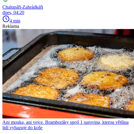
Chalupáři-Zahrádkáři
dnes, 04:20
4 min
Reklama
Ani mouka, ani vejce. Bramboráky spojí 1 surovina, kterou většina
lidí vyhazuje do koše