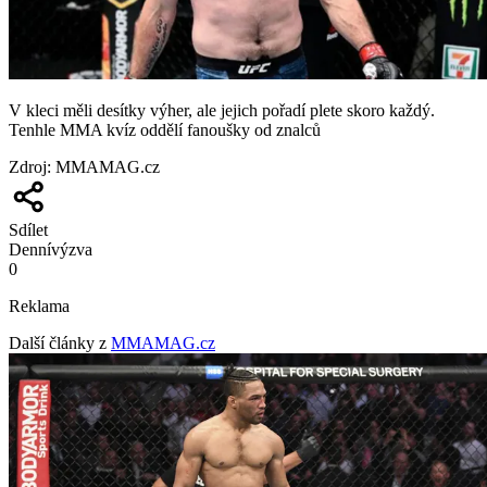
V kleci měli desítky výher, ale jejich pořadí plete skoro každý.
Tenhle MMA kvíz oddělí fanoušky od znalců
Zdroj
:
MMAMAG.cz
Sdílet
Denní
výzva
0
Reklama
Další články z
MMAMAG.cz