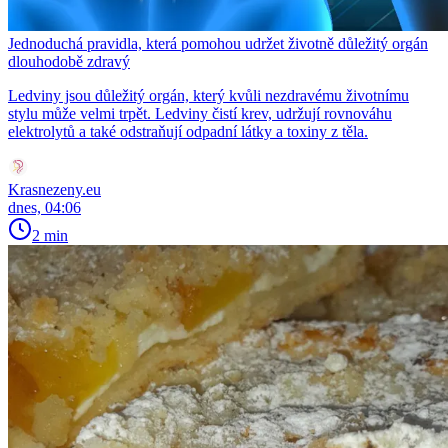
Jednoduchá pravidla, která pomohou udržet životně důležitý orgán
dlouhodobě zdravý
Ledviny jsou důležitý orgán, který kvůli nezdravému životnímu
stylu může velmi trpět. Ledviny čistí krev, udržují rovnováhu
elektrolytů a také odstraňují odpadní látky a toxiny z těla.
Krasnezeny.eu
dnes, 04:06
2 min