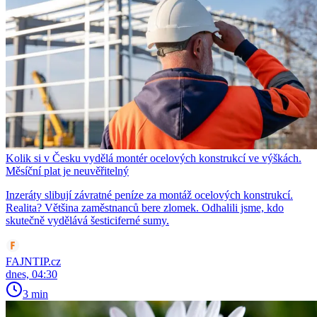
Kolik si v Česku vydělá montér ocelových konstrukcí ve výškách.
Měsíční plat je neuvěřitelný
Inzeráty slibují závratné peníze za montáž ocelových konstrukcí.
Realita? Většina zaměstnanců bere zlomek. Odhalili jsme, kdo
skutečně vydělává šesticiferné sumy.
FAJNTIP.cz
dnes, 04:30
3 min