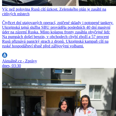
Víc než polovina Rusů cítí úzkost. Zelenského plán je zasáhl na
citlivých místech
Čtyřicet dní utajovaných operací, zničené sklady i potopené tankery.
Ukrajinská tajná služba SBU prováděla posledních 40 dní masivní
úder na zázemí Ruska. Místo kolapsu fronty zasáhla obyčejné lidi:
Na pumpách došel benzin, v obchodech chybí zboží a 57 procent
Rusů přiznává panický strach z dronů. Ukrajinská kampaň cílí na
ruské hospodářství těsně před zářijovými volbami.
Aktuálně.cz - Zprávy
dnes, 03:30