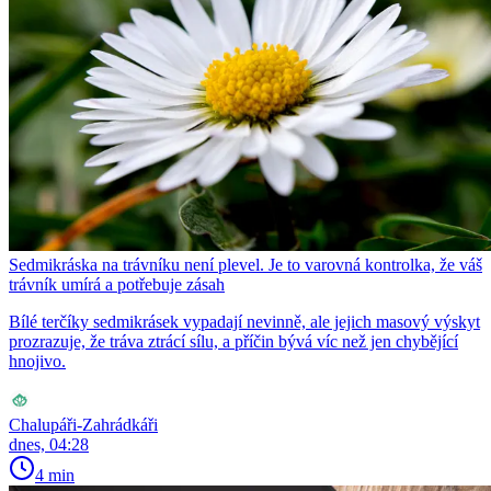
Sedmikráska na trávníku není plevel. Je to varovná kontrolka, že váš
trávník umírá a potřebuje zásah
Bílé terčíky sedmikrásek vypadají nevinně, ale jejich masový výskyt
prozrazuje, že tráva ztrácí sílu, a příčin bývá víc než jen chybějící
hnojivo.
Chalupáři-Zahrádkáři
dnes, 04:28
4 min