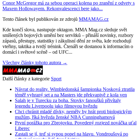
Conor McGregor má za sebou operaci kolena po zranění z odvety s
Maxem Hollowayem. Rekonvalescenci bere jako...
Tento článek byl publikován ze zdrojů
MMAMAG.cz
Kde končí slova, nastupuje oktagon. MMA Mag.cz sleduje svět
smíšených bojových umění bez servítků – přináší novinky, rozbory
zápasů, přestupy, statistiky i zákulisní dění ze světa, kde rozhodují
vteřiny, taktika a tvrdý trénink. Čtenáři se dostanou k informacím o
domácí i světové scéně – od UFC...
Všechny články tohoto autora →
Další články z kategorie
Sport
Návrat do reality. Wimbledonská šampionka Nosková ztratila
téměř vyhraný set a na Masters jde překvapivě z kola ven
Salah je v Turecku za boha. Stovky fanoušků přivítaly
legendu Liverpoolu jako filmovou hvězdu
Chci chránit mladé dívky, neměly by hrát proti biologickým
mužům, říká hvězda ženské NBA Cunninghamová
První porážka pro Zbrojovku. Povedený rozjezd nováčka uťal
Liberec
Zastali se jí, teď si sypou popel na hlavu. Vondroušová po