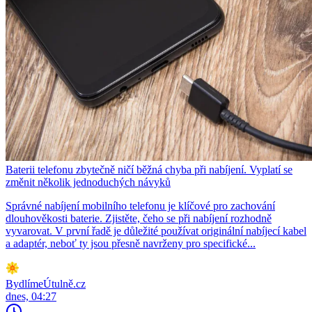
Baterii telefonu zbytečně ničí běžná chyba při nabíjení. Vyplatí se
změnit několik jednoduchých návyků
Správné nabíjení mobilního telefonu je klíčové pro zachování
dlouhověkosti baterie. Zjistěte, čeho se při nabíjení rozhodně
vyvarovat. V první řadě je důležité používat originální nabíjecí kabel
a adaptér, neboť ty jsou přesně navrženy pro specifické...
BydlímeÚtulně.cz
dnes, 04:27