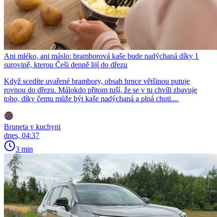
Ani mléko, ani máslo: bramborová kaše bude nadýchaná díky 1
surovině, kterou Češi denně lijí do dřezu
Když scedíte uvařené brambory, obsah hrnce většinou putuje
rovnou do dřezu. Málokdo přitom tuší, že se v tu chvíli zbavuje
toho, díky čemu může být kaše nadýchaná a plná chuti....
Bruneta v kuchyni
dnes, 04:37
3 min