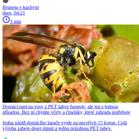
Bruneta v kuchyni
dnes, 04:21
3 min
Domácí past na vosy z PET lahve funguje, ale jen s jednou
přísadou. Bez ní chytáte včely a čmeláky, které zahrada potřebuje
Jedna náplň domácího lapače vyjde na necelých 15 korun. Celá
výroba zabere deset minut a jednu prázdnou PET lahev.