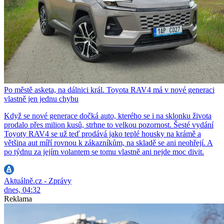
Po městě asketa, na dálnici král. Toyota RAV4 má v nové generaci
vlastně jen jednu chybu
Když se nové generace dočká auto, kterého se i na sklonku života
prodalo přes milion kusů, strhne to velkou pozornost. Šesté vydání
Toyoty RAV4 se už teď prodává jako teplé housky na krámě a
většina aut míří rovnou k zákazníkům, na skladě se ani neohřejí. A
po týdnu za jejím volantem se tomu vlastně ani nejde moc divit.
Aktuálně.cz - Zprávy
dnes, 04:32
Reklama