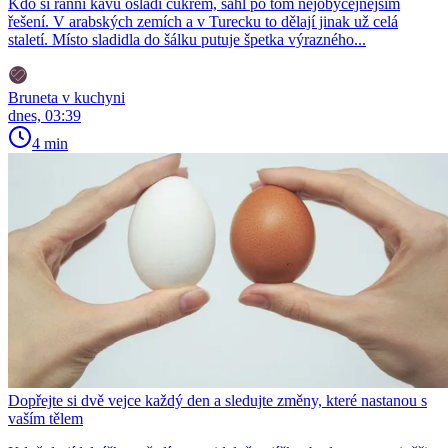
Kdo si ranní kávu osladí cukrem, sáhl po tom nejobyčejnějším
řešení. V arabských zemích a v Turecku to dělají jinak už celá
staletí. Místo sladidla do šálku putuje špetka výrazného...
Bruneta v kuchyni
dnes, 03:39
4 min
Dopřejte si dvě vejce každý den a sledujte změny, které nastanou s
vaším tělem