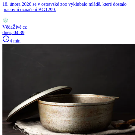
18. února 2026 se v ostravské zoo vyklubalo mládě, které dostalo
pracovní označení BG1299.
VědaŽivě.cz
dnes, 04:39
4 min