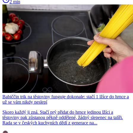
2 min
Babiččin trik na těstoviny funguje dokonale: stačí 1 lžíce do hrnce a
už se vám nikdy neslepí
Skoro každý ji zná. Stačí prý přidat do hrnce jedinou lžíci a
těstoviny pak zůstanou pěkně oddělené, žádný slepenec na talíři.
Rada se v českých kuchyních dědí z generace na...