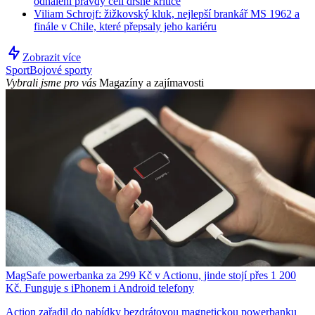
odhalení pravdy čelí drsné kritice
Viliam Schrojf: žižkovský kluk, nejlepší brankář MS 1962 a
finále v Chile, které přepsaly jeho kariéru
Zobrazit více
Sport
Bojové sporty
Vybrali jsme pro vás
Magazíny a zajímavosti
MagSafe powerbanka za 299 Kč v Actionu, jinde stojí přes 1 200
Kč. Funguje s iPhonem i Android telefony
Action zařadil do nabídky bezdrátovou magnetickou powerbanku