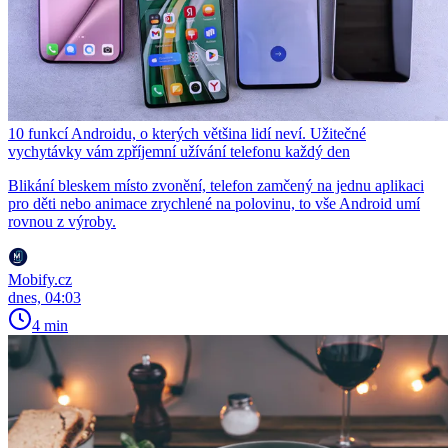
10 funkcí Androidu, o kterých většina lidí neví. Užitečné
vychytávky vám zpříjemní užívání telefonu každý den
Blikání bleskem místo zvonění, telefon zamčený na jednu aplikaci
pro děti nebo animace zrychlené na polovinu, to vše Android umí
rovnou z výroby.
Mobify.cz
dnes, 04:03
4 min