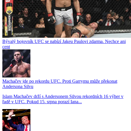
Bývalý bojovník UFC se nabízí Jakeu Paulovi zdarma. Nechce ani
cent
Machačev jde po rekordu UFC. Proti Garrymu může překonat
Andersona Silvu
Islam Machačev drží s Andersonem Silvou rekordních 16 výher v
řadě v UFC. Pokud 15. srpna porazí Iana...