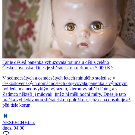
Tahle děsivá panenka vzbuzovala trauma u dětí z celého
Československa. Dnes je sběratelskou raritou za 5 000 Kč
V sedmdesátých a osmdesátých letech minulého století se v
československých domácnostech objevovala panenka s výrazným
pohledem a neobvyklým výrazem, kterou vyráběla Fatra, a.s..
Zatímco někteří ji milovali, jiní z ní měli noční můry. Dnes je tato
hračka vyhledávanou sběratelskou položkou, jejíž cena dosahuje až
pěti tisíc korun.
NESPECHEJ.cz
dnes, 04:00