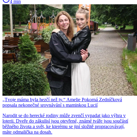
4 min
„Tvoje máma byla hezčí než ty.“ Amelie Pokorná Zedníčková
popsala nekonečné srovnávání s maminkou Lucií
Narodit se do herecké rodiny může zvenčí vypadat jako výhra v
loterii. Dveře do zákulisí jsou otevřené, známé tváře jsou součástí
běžného života a svět, ke kterému se jiní složitě propracovávají,
máte odmalička na dosah.