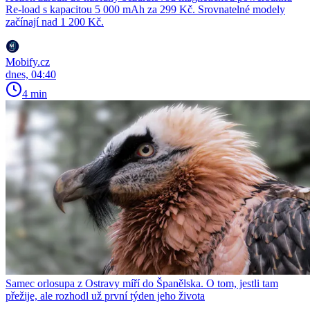
Re-load s kapacitou 5 000 mAh za 299 Kč. Srovnatelné modely
začínají nad 1 200 Kč.
Mobify.cz
dnes, 04:40
4 min
Samec orlosupa z Ostravy míří do Španělska. O tom, jestli tam
přežije, ale rozhodl už první týden jeho života