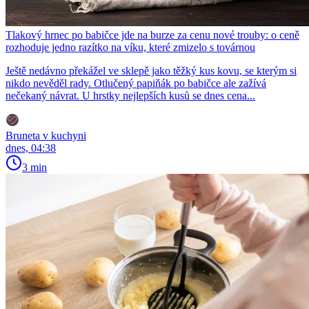
Tlakový hrnec po babičce jde na burze za cenu nové trouby: o ceně
rozhoduje jedno razítko na víku, které zmizelo s továrnou
Ještě nedávno překážel ve sklepě jako těžký kus kovu, se kterým si
nikdo nevěděl rady. Otlučený papiňák po babičce ale zažívá
nečekaný návrat. U hrstky nejlepších kusů se dnes cena...
Bruneta v kuchyni
dnes, 04:38
3 min