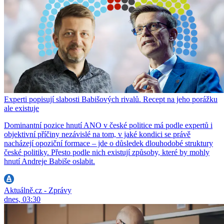
Experti popisují slabosti Babišových rivalů. Recept na jeho porážku
ale existuje
Dominantní pozice hnutí ANO v české politice má podle expertů i
objektivní příčiny nezávislé na tom, v jaké kondici se právě
nacházejí opoziční formace – jde o důsledek dlouhodobé struktury
české politiky. Přesto podle nich existují způsoby, které by mohly
hnutí Andreje Babiše oslabit.
Aktuálně.cz - Zprávy
dnes, 03:30