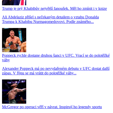
Trump je prý Khabibův největší fanoušek. Měl ho zmínit i v knize
Ali Abdelaziz přišel s nečekaným detailem o vztahu Donalda
Trumpa k Khabibu Nurmagomedovovi. Podle známého...
Poppeck rychle dostane druhou šanci v UFC. Vrací se do polotěžké
váhy
Alexander Poppeck má po nevydařeném debutu v UFC dostat další
zápas. V říjnu se má vrátit do polotěžké váhy...
McGregor po operaci věří v návrat. Inspirují ho legendy sportu