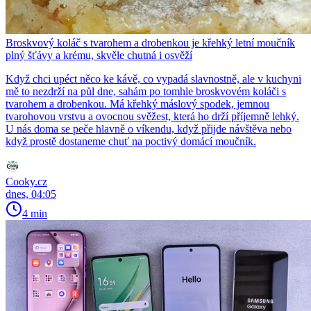
Broskvový koláč s tvarohem a drobenkou je křehký letní moučník
plný šťávy a krému, skvěle chutná i osvěží
Když chci upéct něco ke kávě, co vypadá slavnostně, ale v kuchyni
mě to nezdrží na půl dne, sahám po tomhle broskvovém koláči s
tvarohem a drobenkou. Má křehký máslový spodek, jemnou
tvarohovou vrstvu a ovocnou svěžest, která ho drží příjemně lehký.
U nás doma se peče hlavně o víkendu, když přijde návštěva nebo
když prostě dostaneme chuť na poctivý domácí moučník.
Cooky.cz
dnes, 04:05
4 min