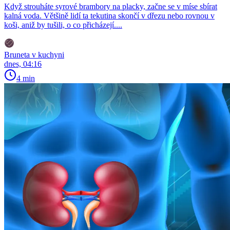
Když strouháte syrové brambory na placky, začne se v míse sbírat
kalná voda. Většině lidí ta tekutina skončí v dřezu nebo rovnou v
koši, aniž by tušili, o co přicházejí....
Bruneta v kuchyni
dnes, 04:16
4 min