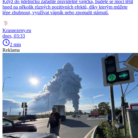
Když do jídelníčku zařadíte pravidelně vajíčka, budete se moci těšit
hned na několik různých pozitivních efektů, díky kterým můžete
lépe zhubnout, využívat vápník nebo zpomalit stárnutí.
Krasnezeny.eu
dnes, 03:33
2 min
Reklama