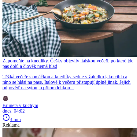
Zapomeňte na knedlíky. Češky objevily italskou večeři, po které jde
pas dolů a člověk nemá hlad
Těžká večeře s omáčkou a knedlíky sedne v žaludku jako cihla a
ráno se hlásí na pase. Italové k večeru přistupují úplně jinak. Jejich
odpověď na sytou, a přitom lehkou...
Bruneta v kuchyni
dnes, 04:02
3 min
Reklama