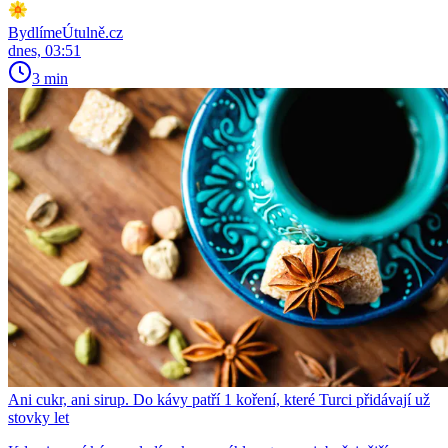
BydlímeÚtulně.cz
dnes, 03:51
3 min
Ani cukr, ani sirup. Do kávy patří 1 koření, které Turci přidávají už
stovky let