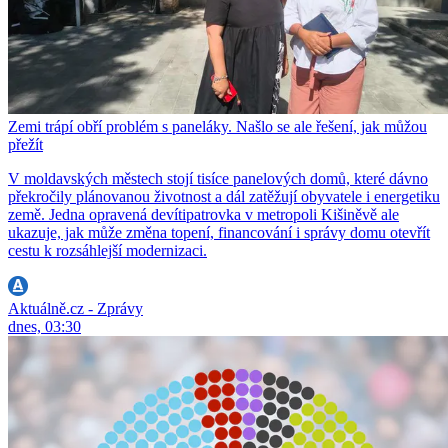
Zemi trápí obří problém s paneláky. Našlo se ale řešení, jak můžou
přežít
V moldavských městech stojí tisíce panelových domů, které dávno
překročily plánovanou životnost a dál zatěžují obyvatele i energetiku
země. Jedna opravená devítipatrovka v metropoli Kišiněvě ale
ukazuje, jak může změna topení, financování i správy domu otevřít
cestu k rozsáhlejší modernizaci.
Aktuálně.cz - Zprávy
dnes, 03:30