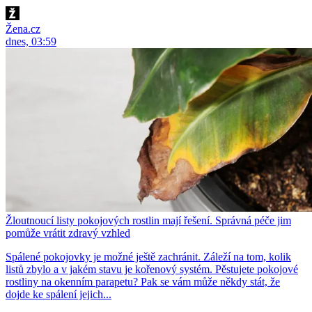
Žena.cz
dnes, 03:59
Žloutnoucí listy pokojových rostlin mají řešení. Správná péče jim
pomůže vrátit zdravý vzhled
Spálené pokojovky je možné ještě zachránit. Záleží na tom, kolik
listů zbylo a v jakém stavu je kořenový systém. Pěstujete pokojové
rostliny na okenním parapetu? Pak se vám může někdy stát, že
dojde ke spálení jejich...