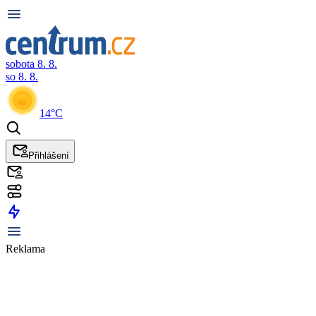
sobota 8. 8.
so 8. 8.
14°C
Přihlášení
Reklama