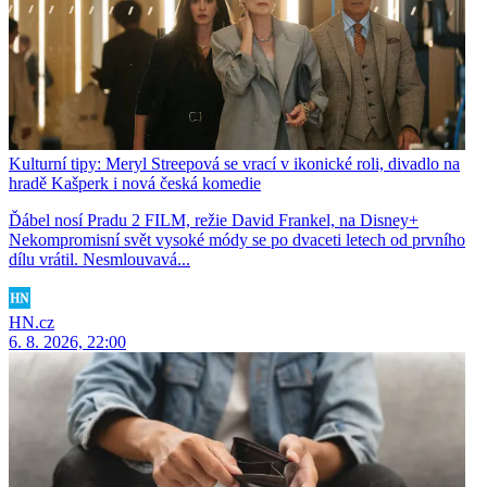
Kulturní tipy: Meryl Streepová se vrací v ikonické roli, divadlo na
hradě Kašperk i nová česká komedie
Ďábel nosí Pradu 2 FILM, režie David Frankel, na Disney+
Nekompromisní svět vysoké módy se po dvaceti letech od prvního
dílu vrátil. Nesmlouvavá...
HN.cz
6. 8. 2026, 22:00