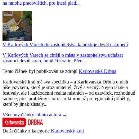
na mnoha pracovištích, pro která platí...
V Karlových Varech do zastupitelstva kandiduje devět uskupení
V Karlových Varech se chtějí o místa v zastupitelstvu ucházet
zástupci devíti stran, hnutí či koalic. Před...
Tento článek byl publikován ze zdrojů
Karlovarská Drbna
Karlovarský kraj má svá specifika – a Karlovarská Drbna o nich
píše jazykem, který je srozumitelný, živý a věcný. Nejen lázně a
festivaly, ale i každodenní realita místních – od uzavírek, rozhodnutí
radnice, přes problémy s infrastrukturou až po regionální příběhy,
které by jinak zůstaly...
Všechny články tohoto autora →
Další články z kategorie
Karlovarský kraj