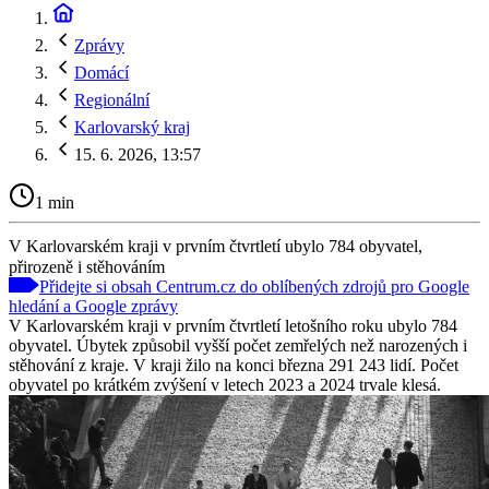
Zprávy
Domácí
Regionální
Karlovarský kraj
15. 6. 2026, 13:57
1 min
V Karlovarském kraji v prvním čtvrtletí ubylo 784 obyvatel,
přirozeně i stěhováním
Přidejte si obsah Centrum.cz do oblíbených zdrojů pro Google
hledání a Google zprávy
V Karlovarském kraji v prvním čtvrtletí letošního roku ubylo 784
obyvatel. Úbytek způsobil vyšší počet zemřelých než narozených i
stěhování z kraje. V kraji žilo na konci března 291 243 lidí. Počet
obyvatel po krátkém zvýšení v letech 2023 a 2024 trvale klesá.