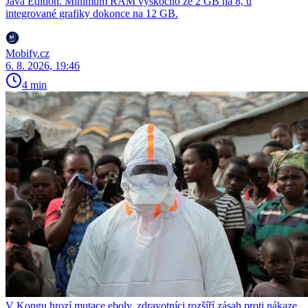
Java Edition. Minimum RAM vyskočilo ze 2 GB na 8, u
integrované grafiky dokonce na 12 GB.
Mobify.cz
6. 8. 2026, 19:46
4 min
V Kongu hrozí mutace eboly, zdravotníci rozšíří zásah proti nákaze