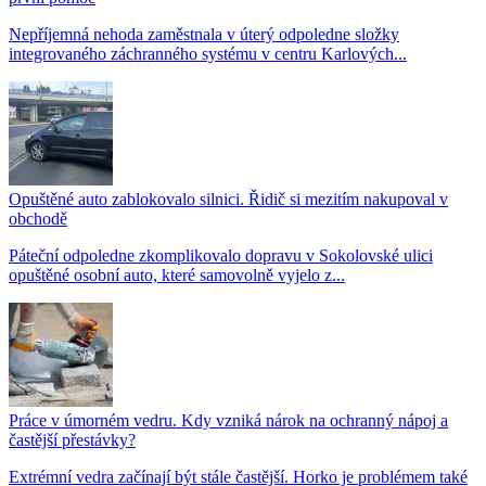
Nepříjemná nehoda zaměstnala v úterý odpoledne složky
integrovaného záchranného systému v centru Karlových...
Opuštěné auto zablokovalo silnici. Řidič si mezitím nakupoval v
obchodě
Páteční odpoledne zkomplikovalo dopravu v Sokolovské ulici
opuštěné osobní auto, které samovolně vyjelo z...
Práce v úmorném vedru. Kdy vzniká nárok na ochranný nápoj a
častější přestávky?
Extrémní vedra začínají být stále častější. Horko je problémem také