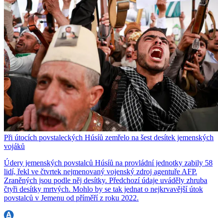
Při útocích povstaleckých Húsíů zemřelo na šest desítek jemenských
vojáků
Údery jemenských povstalců Húsíů na provládní jednotky zabily 58
lidí, řekl ve čtvrtek nejmenovaný vojenský zdroj agentuře AFP.
Zraněných jsou podle něj desítky. Předchozí údaje uváděly zhruba
čtyři desítky mrtvých. Mohlo by se tak jednat o nejkrvavější útok
povstalců v Jemenu od příměří z roku 2022.