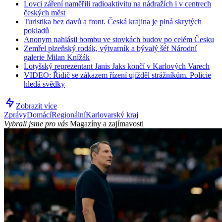
Lovci záření naměřili radioaktivitu na nádražích i v centrech
českých měst
Turistika bez davů a front. Česká krajina je plná skrytých
pokladů
Anonym nahlásil bombu ve stovkách budov po celém Česku
Zemřel plzeňský rodák, výtvarník a bývalý šéf Národní
galerie Milan Knížák
Lotyšský reprezentant Janis Jaks končí v Karlových Varech
VIDEO: Řidič se zákazem řízení ujížděl strážníkům. Policie
hledá svědky
Zobrazit více
Zprávy
Domácí
Regionální
Karlovarský kraj
Vybrali jsme pro vás
Magazíny a zajímavosti