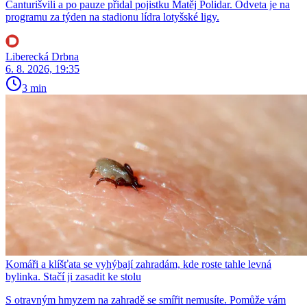
Čanturišvili a po pauze přidal pojistku Matěj Polidar. Odveta je na
programu za týden na stadionu lídra lotyšské ligy.
Liberecká Drbna
6. 8. 2026, 19:35
3 min
Komáři a klíšťata se vyhýbají zahradám, kde roste tahle levná
bylinka. Stačí ji zasadit ke stolu
S otravným hmyzem na zahradě se smířit nemusíte. Pomůže vám