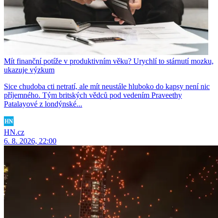
Mít finanční potíže v produktivním věku? Urychlí to stárnutí mozku,
ukazuje výzkum
Sice chudoba cti netratí, ale mít neustále hluboko do kapsy není nic
příjemného. Tým britských vědců pod vedením Praveethy
Patalayové z londýnské...
HN.cz
6. 8. 2026, 22:00