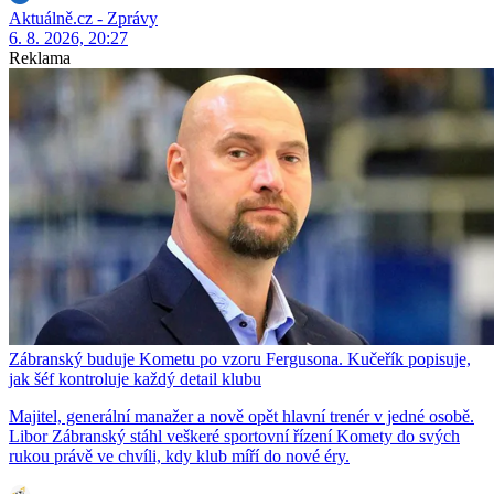
Aktuálně.cz - Zprávy
6. 8. 2026, 20:27
Reklama
Zábranský buduje Kometu po vzoru Fergusona. Kučeřík popisuje,
jak šéf kontroluje každý detail klubu
Majitel, generální manažer a nově opět hlavní trenér v jedné osobě.
Libor Zábranský stáhl veškeré sportovní řízení Komety do svých
rukou právě ve chvíli, kdy klub míří do nové éry.