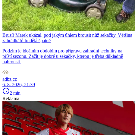
Brusíř Marek ukázal, pod jakým úhlem brousit nůž sekačky. Většina
zahrádkářů to dělá špatně
Podzim je ideálním obdobím pro přípravu zahradní techniky na
příští sezonu. Začít je dobré u sekačky, kterou je třeba důkladně
nabrousit.
adbz.cz
6. 8. 2026, 21:39
2 min
Reklama