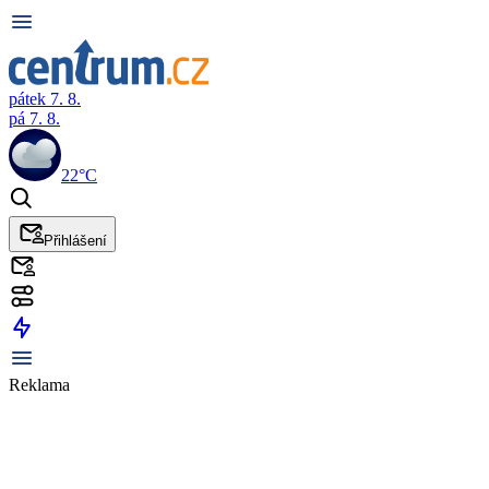
pátek 7. 8.
pá 7. 8.
22°C
Přihlášení
Reklama