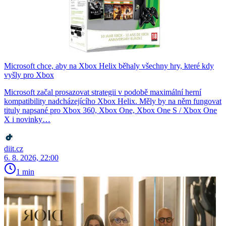
Microsoft chce, aby na Xbox Helix běhaly všechny hry, které kdy
vyšly pro Xbox
Microsoft začal prosazovat strategii v podobě maximální herní
kompatibility nadcházejícího Xbox Helix. Měly by na něm fungovat
tituly napsané pro Xbox 360, Xbox One, Xbox One S / Xbox One
X i novinky…
diit.cz
6. 8. 2026, 22:00
1 min