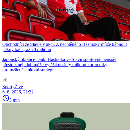
Obchodníci ze Slavie v akci. Z nechtěného Hashioky může kápnout
pěkný balík, až 70 milionů
Japonský obránce Daiki Hashioka ve Slavii sportovně neuspěl,
přesto z něj klub může vytěžit desítky milionů korun díky
promyšlené smluvní strategii.
SportyŽivě
6. 8. 2026, 21:32
3 min