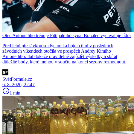
Otec Antonelliho trénuje Fittipaldiho syna: Brazilec vychvaluje lídra
Před letní přestávkou se dynamika boje o titul v posledních
závodních víkendech otočila ve prospěch Andrey Kimiho
Antonelliho. Ital dokáže pravidelně zajíždět výsledky a sbírat
důležité body, které mohou v součtu na konci sezony rozhodnout.
SvětFormule.cz
6. 8. 2026, 22:47
1 min