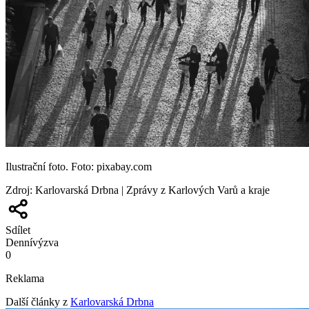
Ilustrační foto. Foto: pixabay.com
Zdroj
:
Karlovarská Drbna | Zprávy z Karlových Varů a kraje
Sdílet
Denní
výzva
0
Reklama
Další články z
Karlovarská Drbna