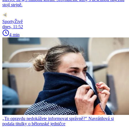
stojí stejně.
SportyŽivě
dnes, 11:52
4 min
„To opravdu nedokážete informovat správně?" Navrátilová si
podala titulky o běloruské jedničce