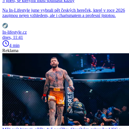
5 jmen, se kterými musí souhlasit každý
Na In-Lifestyle jsme vybrali pět českých hereček, které v roce 2026
zaujmou nejen vzhledem, ale i charismatem a profesní jistotou.
In-lifestyle.cz
dnes, 11:41
4 min
Reklama