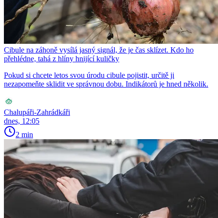
Cibule na záhoně vysílá jasný signál, že je čas sklízet. Kdo ho
přehlédne, tahá z hlíny hnijící kuličky
Pokud si chcete letos svou úrodu cibule pojistit, určitě ji
nezapomeňte sklidit ve správnou dobu. Indikátorů je hned několik.
Chalupáři-Zahrádkáři
dnes, 12:05
2 min