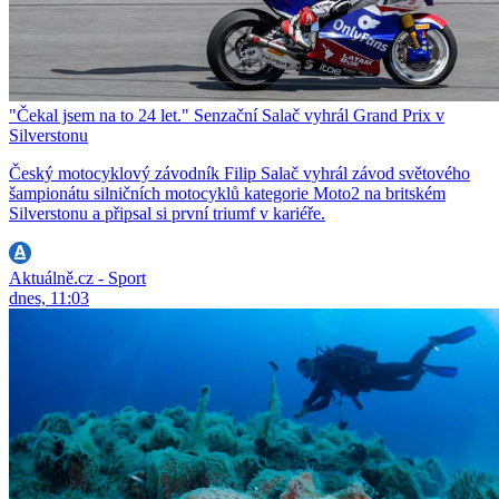
"Čekal jsem na to 24 let." Senzační Salač vyhrál Grand Prix v
Silverstonu
Český motocyklový závodník Filip Salač vyhrál závod světového
šampionátu silničních motocyklů kategorie Moto2 na britském
Silverstonu a připsal si první triumf v kariéře.
Aktuálně.cz - Sport
dnes, 11:03