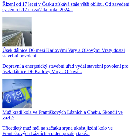
Řízení od 17 let si v Česku získává stále větší oblibu. Od zavedení
systému L17 na začátku roku 2024...
Úsek dálnice D6 mezi Karlovými Vary a Olšovými Vraty dostal
stavební povolení
Dopravní a energetický stavební úřad vydal stavební povolení pro
úsek dálnice D6 Karlovy Vary - Olšová...
Muž kradl kola ve Františkových Lázních a Chebu. Skončil ve
vazbě
Třicetiletý muž měl na začátku srpna ukrást jízdní kolo ve
Františkových Lázních a o den později také...