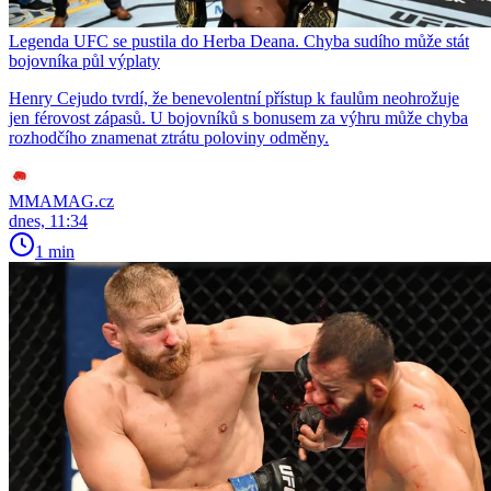
Legenda UFC se pustila do Herba Deana. Chyba sudího může stát
bojovníka půl výplaty
Henry Cejudo tvrdí, že benevolentní přístup k faulům neohrožuje
jen férovost zápasů. U bojovníků s bonusem za výhru může chyba
rozhodčího znamenat ztrátu poloviny odměny.
MMAMAG.cz
dnes, 11:34
1 min