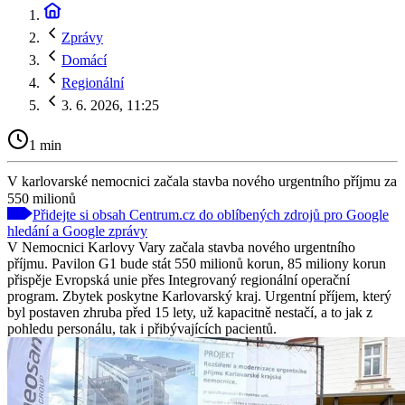
Zprávy
Domácí
Regionální
3. 6. 2026, 11:25
1 min
V karlovarské nemocnici začala stavba nového urgentního příjmu za
550 milionů
Přidejte si obsah Centrum.cz do oblíbených zdrojů pro Google
hledání a Google zprávy
V Nemocnici Karlovy Vary začala stavba nového urgentního
příjmu. Pavilon G1 bude stát 550 milionů korun, 85 miliony korun
přispěje Evropská unie přes Integrovaný regionální operační
program. Zbytek poskytne Karlovarský kraj. Urgentní příjem, který
byl postaven zhruba před 15 lety, už kapacitně nestačí, a to jak z
pohledu personálu, tak i přibývajících pacientů.