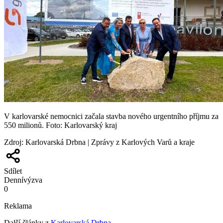
V karlovarské nemocnici začala stavba nového urgentního příjmu za
550 milionů. Foto: Karlovarský kraj
Zdroj
:
Karlovarská Drbna | Zprávy z Karlových Varů a kraje
Sdílet
Denní
výzva
0
Reklama
Další články z
Karlovarská Drbna