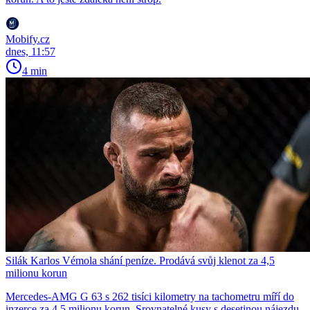
Mobify.cz
dnes, 11:57
4 min
Silák Karlos Vémola shání peníze. Prodává svůj klenot za 4,5
milionu korun
Mercedes-AMG G 63 s 262 tisíci kilometry na tachometru míří do
inzerce za 4,5 milionu korun. Srovnatelné kusy s desetinou nájezdu