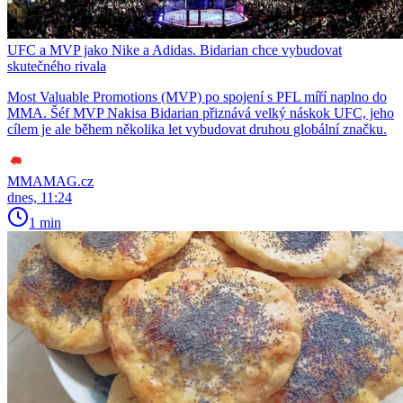
UFC a MVP jako Nike a Adidas. Bidarian chce vybudovat
skutečného rivala
Most Valuable Promotions (MVP) po spojení s PFL míří naplno do
MMA. Šéf MVP Nakisa Bidarian přiznává velký náskok UFC, jeho
cílem je ale během několika let vybudovat druhou globální značku.
MMAMAG.cz
dnes, 11:24
1 min