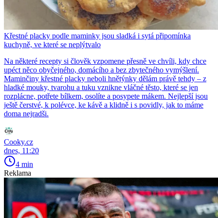
Křestné placky podle maminky jsou sladká i sytá připomínka
kuchyně, ve které se neplýtvalo
Na některé recepty si člověk vzpomene přesně ve chvíli, kdy chce
upéct něco obyčejného, domácího a bez zbytečného vymýšlení.
Maminčiny křestné placky neboli hnětýnky dělám právě tehdy – z
hladké mouky, tvarohu a tuku vznikne vláčné těsto, které se jen
rozplácne, potřete bílkem, osolíte a posypete mákem. Nejlepší jsou
ještě čerstvé, k polévce, ke kávě a klidně i s povidly, jak to máme
doma nejradši.
Cooky.cz
dnes, 11:20
4 min
Reklama