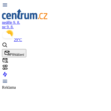
neděle 9. 8.
ne 9. 8.
29°C
Přihlášení
Reklama