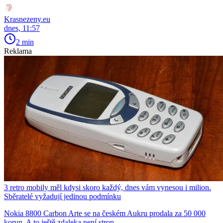
Krasnezeny.eu
dnes, 11:57
2 min
Reklama
3 retro mobily měl kdysi skoro každý, dnes vám vynesou i milion.
Sběratelé vyžadují jedinou podmínku
Nokia 8800 Carbon Arte se na českém Aukru prodala za 50 000
korun. A to ještě zdaleka není strop.