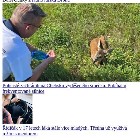
Policisté zachránili na Chebsku vyděšeného srnečka. Pobíhal u
frekventované silnice
Řidičák v 17 letech láká stále více mladých. Třetina už využívá
režim s mentorem