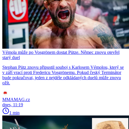
Vémola může po Vosgrönem dostat Pütze. Němec znovu otevřel
starý duel
Stephan Pütz znovu připustil souboj s Karlosem Vémolou, který se
v září vrací proti Fredericu Vosgrönemu. Pokud český Terminátor
bude pokračovat, jeden z nejdéle odkládaných duelů může znovu
ožít.
MMAMAG.cz
dnes, 11:19
1 min