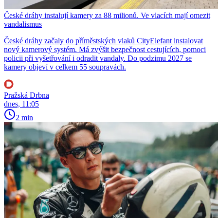
České dráhy instalují kamery za 88 milionů. Ve vlacích mají omezit
vandalismus
České dráhy začaly do příměstských vlaků CityElefant instalovat
nový kamerový systém. Má zvýšit bezpečnost cestujících, pomoci
policii při vyšetřování i odradit vandaly. Do podzimu 2027 se
kamery objeví v celkem 55 soupravách.
Pražská Drbna
dnes, 11:05
2 min