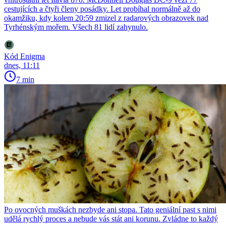
cestujících a čtyři členy posádky. Let probíhal normálně až do
okamžiku, kdy kolem 20:59 zmizel z radarových obrazovek nad
Tyrhénským mořem. Všech 81 lidí zahynulo.
Kód Enigma
dnes, 11:11
7 min
Po ovocných muškách nezbyde ani stopa. Tato geniální past s nimi
udělá rychlý proces a nebude vás stát ani korunu. Zvládne to každý