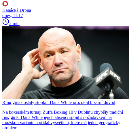
Hanácká Drbna
dnes, 11:17
2 min
Ring girls dostaly stopku. Dana White prozradil bizarní důvod
Na boxerském turnaji Zuffa Boxing 10 v Dublinu chyběly tradiční
ring girls. Dana White jejich absenci spojil s požadavkem na
mužskou variantu a přidal vysvětlení, které má jeden geografický
problém.