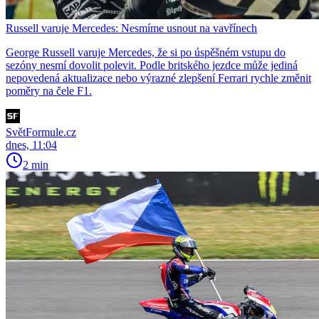
Russell varuje Mercedes: Nesmíme usnout na vavřínech
George Russell varuje Mercedes, že si po úspěšném vstupu do
sezóny nesmí dovolit polevit. Podle britského jezdce může jediná
nepovedená aktualizace nebo výrazné zlepšení Ferrari rychle změnit
poměry na čele F1.
SvětFormule.cz
dnes, 11:04
2 min