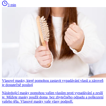
3 min
Vlasové masky, které pomohou zastavit vypadávání vlasů a zároveň
je dostatečně posilují
Následující masky pomohou vašim vlasům proti vypadávání a zesílí
je. Můžete masky použít doma, bez zbytečného odpadu a poškození
vašeho těla. Vlasové masky vaše vlasy podpoří.