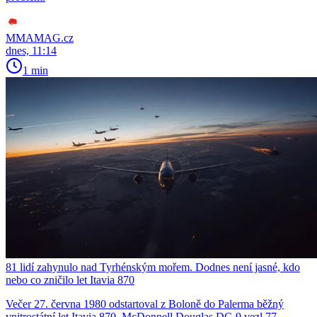
MMAMAG.cz
dnes, 11:14
1 min
81 lidí zahynulo nad Tyrhénským mořem. Dodnes není jasné, kdo
nebo co zničilo let Itavia 870
Večer 27. června 1980 odstartoval z Boloně do Palerma běžný
vnitrostátní let Itavia 870. McDonnell Douglas DC-9 vezl 77