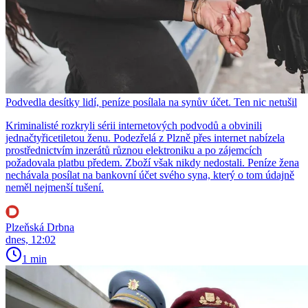
Podvedla desítky lidí, peníze posílala na synův účet. Ten nic netušil
Kriminalisté rozkryli sérii internetových podvodů a obvinili
jednačtyřicetiletou ženu. Podezřelá z Plzně přes internet nabízela
prostřednictvím inzerátů různou elektroniku a po zájemcích
požadovala platbu předem. Zboží však nikdy nedostali. Peníze žena
nechávala posílat na bankovní účet svého syna, který o tom údajně
neměl nejmenší tušení.
Plzeňská Drbna
dnes, 12:02
1 min