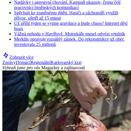
Nadávky i agresivní chování. Kampaň ukazuje, čemu čelí
pracovníci brněnských komunikací
Spěchali ke zraněnému dítěti. Hasiči a záchranáři využili
přívoz, ušetří až 15 minut
Už příští týden se vypne gravitace a bude chaos? Internet děsí
hoax
Vážná nehoda v Havířově. Motorkáře musel odvézt vrtulník
Merklín opravuje rozsáhlý zámek. Do rekonstrukce už obec
investovala 25 milionů
Zobrazit více
Zprávy
Domácí
Regionální
Karlovarský kraj
Vybrali jsme pro vás
Magazíny a zajímavosti