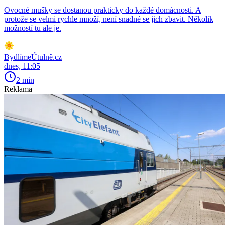
Ovocné mušky se dostanou prakticky do každé domácnosti. A
protože se velmi rychle množí, není snadné se jich zbavit. Několik
možností tu ale je.
BydlímeÚtulně.cz
dnes, 11:05
2 min
Reklama