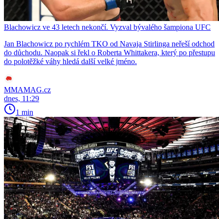
Blachowicz ve 43 letech nekončí. Vyzval bývalého šampiona UFC
Jan Blachowicz po rychlém TKO od Navaja Stirlinga neřeší odchod
do důchodu. Naopak si řekl o Roberta Whittakera, který po přestupu
do polotěžké váhy hledá další velké jméno.
MMAMAG.cz
dnes, 11:29
1 min