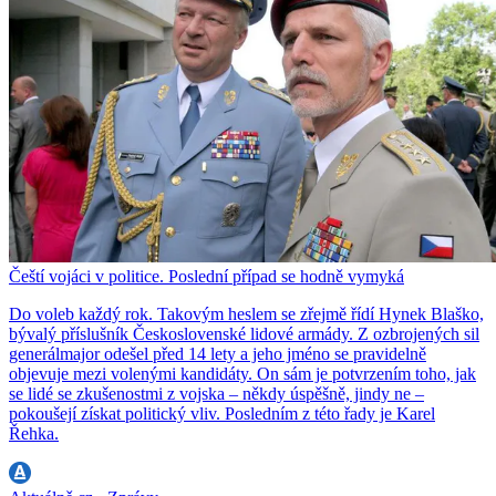
Čeští vojáci v politice. Poslední případ se hodně vymyká
Do voleb každý rok. Takovým heslem se zřejmě řídí Hynek Blaško,
bývalý příslušník Československé lidové armády. Z ozbrojených sil
generálmajor odešel před 14 lety a jeho jméno se pravidelně
objevuje mezi volenými kandidáty. On sám je potvrzením toho, jak
se lidé se zkušenostmi z vojska – někdy úspěšně, jindy ne –
pokoušejí získat politický vliv. Posledním z této řady je Karel
Řehka.