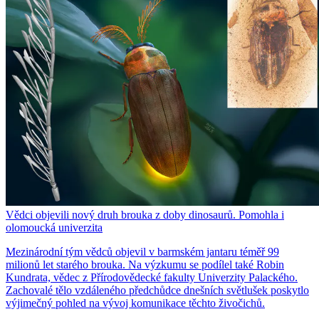
Vědci objevili nový druh brouka z doby dinosaurů. Pomohla i
olomoucká univerzita
Mezinárodní tým vědců objevil v barmském jantaru téměř 99
milionů let starého brouka. Na výzkumu se podílel také Robin
Kundrata, vědec z Přírodovědecké fakulty Univerzity Palackého.
Zachovalé tělo vzdáleného předchůdce dnešních světlušek poskytlo
výjimečný pohled na vývoj komunikace těchto živočichů.