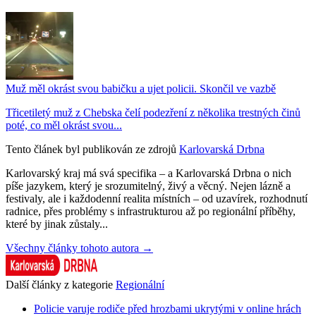
Muž měl okrást svou babičku a ujet policii. Skončil ve vazbě
Třicetiletý muž z Chebska čelí podezření z několika trestných činů
poté, co měl okrást svou...
Tento článek byl publikován ze zdrojů
Karlovarská Drbna
Karlovarský kraj má svá specifika – a Karlovarská Drbna o nich
píše jazykem, který je srozumitelný, živý a věcný. Nejen lázně a
festivaly, ale i každodenní realita místních – od uzavírek, rozhodnutí
radnice, přes problémy s infrastrukturou až po regionální příběhy,
které by jinak zůstaly...
Všechny články tohoto autora →
Další články z kategorie
Regionální
Policie varuje rodiče před hrozbami ukrytými v online hrách