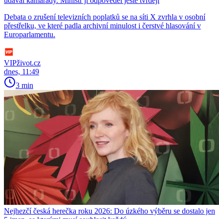
udával kamarády. Ministr jí odpověděl ještě tvrději
Debata o zrušení televizních poplatků se na síti X zvrhla v osobní
přestřelku, ve které padla archivní minulost i čerstvé hlasování v
Europarlamentu.
VIPživot.cz
dnes, 11:49
3 min
Nejhezčí česká herečka roku 2026: Do úzkého výběru se dostalo jen