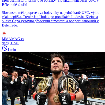
Měli psát historii, přišly dvě porážky. Slovákům galavečer UFC v
Bělehradě zhořkl
Slovensko mělo poprvé dva bojovníky na jedné kartě UFC, výhra
však nepřišla. Trenér Ján Hudák po porážkách Ľudovíta Kleina a
Vlasta Čepa vyzdvihl především atmosféru a podporu fanoušků v
Bělehradě.
MMAMAG.cz
dnes, 11:41
1 min