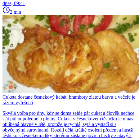
dnes, 09:41
2 min
Cuketa dostane česnekový kabát, brambory zlatou barvu a večeře je
rázem vyřešená
Skvělá volba pro dny, kdy se doma sejde pár cuket a člověk nechce
stát půl odpoledne u plotny. Cuketa v česnekovém těstíčku je u nás
oblíbená hlavně v létě, protože je rychlá, sytá a vystačí si s
obyčejnými surovinami. Rozdíl dělá krátké osolení předem a hustší
těstíčko s česnekem, díky kterému zůstane povrch hezky zlatavý a