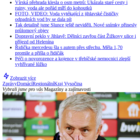
Vírská přehrada klesla o osm metrů: Ukázala staré cesty i
ruiny, voda ale pořád míří do kohoutků
FOTO, VIDEO: Voda vytékající z jihlavské čističky
odpadních vod by se dala pít
Tak detailně jsme Slunce ještě neviděli. Nové snímky přinesly
průlomový objev
Dopravní peklo v Jihlavě: Dělníci zavřou část Žižkovy ulice i
příjezd od Helenína
Řidička mercedesu šla s autem přes střechu. Měla 1,70
promile a přišla o řidičák
Péči o novorozence a kojence v třebíčské nemocnici zlepší
vyhřívané lůžko
Zobrazit více
Zprávy
Domácí
Regionální
Kraj Vysočina
Vybrali jsme pro vás
Magazíny a zajímavosti