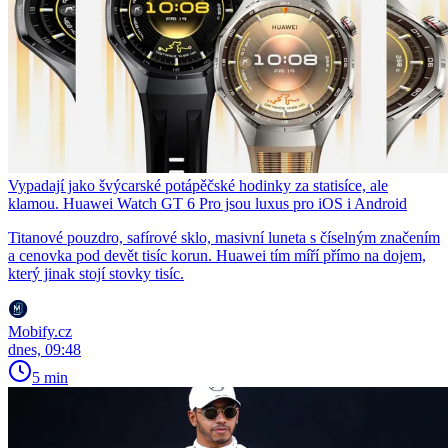
Vypadají jako švýcarské potápěčské hodinky za statisíce, ale
klamou. Huawei Watch GT 6 Pro jsou luxus pro iOS i Android
Titanové pouzdro, safírové sklo, masivní luneta s číselným značením
a cenovka pod devět tisíc korun. Huawei tím míří přímo na dojem,
který jinak stojí stovky tisíc.
Mobify.cz
dnes, 09:48
5 min