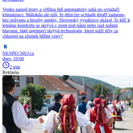
Venku panují tropy a většina lidí automaticky sahá po ovladači
klimatizace. Málokdo ale tuší, že dům lze ochladit téměř zadarmo,
bez průvanu a hrozby angíny. Slovenský vynálezce ukázal, že klíč k
letnímu komfortu se skrývá v zemi pod námi nebo nad našimi
hlavami. Jaké tajemství skrývá technologie, která sráží účty za
chlazení na zlomek běžné ceny?
NESPECHEJ.cz
dnes, 10:00
2 min
Reklama