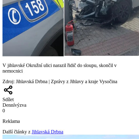
V jihlavské Okružní ulici narazil řidič do sloupu, skončil v
nemocnici
Zdroj
:
Jihlavská Drbna | Zprávy z Jihlavy a kraje Vysočina
Sdílet
Denní
výzva
0
Reklama
Další články z
Jihlavská Drbna