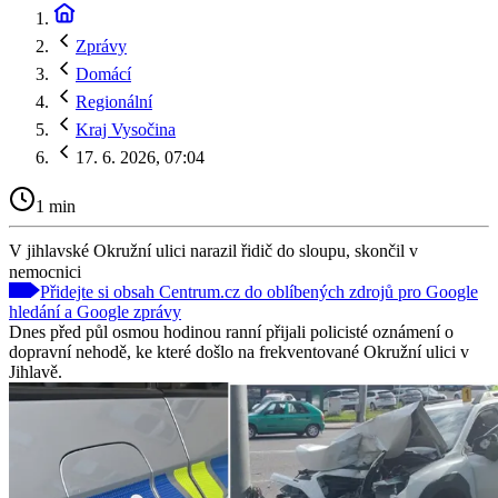
Zprávy
Domácí
Regionální
Kraj Vysočina
17. 6. 2026, 07:04
1 min
V jihlavské Okružní ulici narazil řidič do sloupu, skončil v
nemocnici
Přidejte si obsah Centrum.cz do oblíbených zdrojů pro Google
hledání a Google zprávy
Dnes před půl osmou hodinou ranní přijali policisté oznámení o
dopravní nehodě, ke které došlo na frekventované Okružní ulici v
Jihlavě.