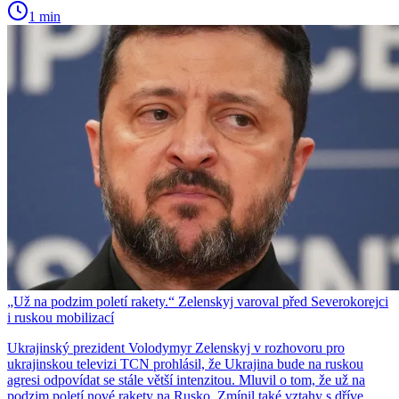
1 min
„Už na podzim poletí rakety.“ Zelenskyj varoval před Severokorejci
i ruskou mobilizací
Ukrajinský prezident Volodymyr Zelenskyj v rozhovoru pro
ukrajinskou televizi TCN prohlásil, že Ukrajina bude na ruskou
agresi odpovídat se stále větší intenzitou. Mluvil o tom, že už na
podzim poletí nové rakety na Rusko. Zmínil také vztahy s dříve