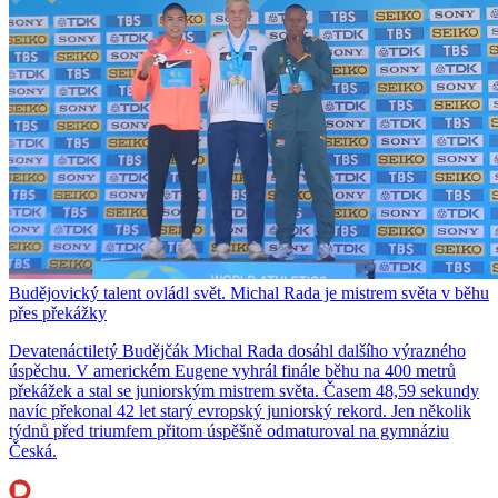
Budějovický talent ovládl svět. Michal Rada je mistrem světa v běhu
přes překážky
Devatenáctiletý Budějčák Michal Rada dosáhl dalšího výrazného
úspěchu. V americkém Eugene vyhrál finále běhu na 400 metrů
překážek a stal se juniorským mistrem světa. Časem 48,59 sekundy
navíc překonal 42 let starý evropský juniorský rekord. Jen několik
týdnů před triumfem přitom úspěšně odmaturoval na gymnáziu
Česká.