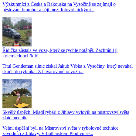
Výzkumníci z Česka a Rakouska na Vysočině se zajímají o
pěstování brambor a sóji mezi fotovoltaickými...
Řidička zůstala ve voze, který se rychle potápěl. Zachránil ji
kolemjedoucí řidič
Titul Gentleman silnic získal Jakub Vrbka z Vysočiny, který neváhal
skočit do rybníka. Z havarovaného vozu...
Skvělý úspěch: Mladí rybáři z Jihlavy vylovili na mistrovství světa
zlaté medaile
Velmi úspěšní byli na Mistrovství světa v rybolovné technice
závodníci z Jihlavy. V bulharském Plodivu se...