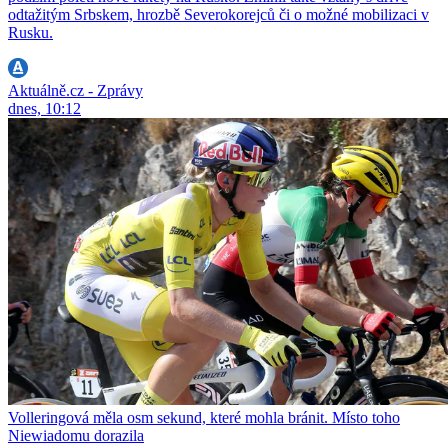
odtažitým Srbskem, hrozbě Severokorejců či o možné mobilizaci v
Rusku.
Aktuálně.cz - Zprávy
dnes, 10:12
Volleringová měla osm sekund, které mohla bránit. Místo toho
Niewiadomu dorazila