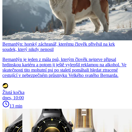
Bernardýn: horský záchranář, kterému člověk přivěsil na krk
soudek, který nikdy nenosil
Bernardýn je jeden z mála psů, kterým člověk nejprve připsal
hrdinskou kariéru a potom ji ještě vylepšil reklamou na alkohol. Ve
skutečnosti tito mohutní psi po staletí pomáhali hledat ztracené
cestující v nebezpečném průsmyku Velkého svatého Bernarda.
Žlutá kočka
dnes, 10:00
13 min