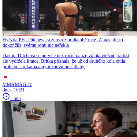
Hvězda PFL Ditcheva si znovu zlomila obě ruce. Zápas přesto
dokončila, svému rohu nic neřekla
Dakota Ditcheva se po více než roční pauze vrátila vítězně, radost
ale vydržela krátce. Britka přiznala, že už od druhého kola cítila
problém s rukama a nyní znovu nosí dlahy.
MMAMAG.cz
dnes, 10:21
1 min