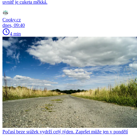
uvnitř je cuketa měkká.
Cooky.cz
dnes, 09:40
4 min
Počasí beze srážek vydrží celý týden. Zapršet může jen v pondělí