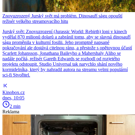
Znovuzrozený Jurský svět má problém. Dinosauří ságu opouští
režisér velkého streamovacího hitu
Jurský svět: Znovuzrození (Jurassic World: Rebirth) loni v kinech
vydělal 870 milionů dolarů a zabránil tomu, aby se slavná dinosauří
sága proměnila v kulturní fosilii. Jeho promptně napsané
pokračování ale dostává citelnou ránu, a přestože s opětovnou účastí
Scarlett Johansson, Jonathana Baileyho a Mahershaly Aliho se
nadále počítá, režisér Gareth Edwards se rozhodl od rozjetého
projektu odstoupit. Studio Universal tak narychlo shání nového
kormidelníka, který by nahradil autora na streamu velmi populární
sci-fi Stvořitel.
Kinobox.cz
dnes, 10:05
2 min
Reklama