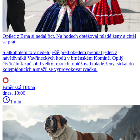
Opilec z Brna si nedal říct. Na hodech obtěžoval mladé ženy a chtěl
se prát
S alkoholem to v neděli ještě před obědem přehnal jeden z
návštěvníků Vavřineckých hodů v brněnském Komíně. Opilý
čtyřicátník způsobil velký rozruch, obtěžoval mladé ženy, strkal do
kolemjdoucích a snažil se vyprovokovat rvačku.
Brněnská Drbna
dnes, 10:00
1 min