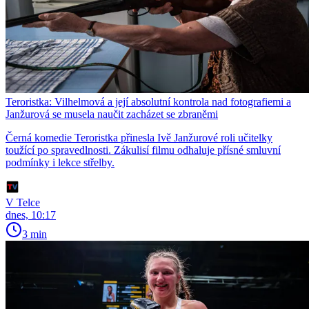
Teroristka: Vilhelmová a její absolutní kontrola nad fotografiemi a
Janžurová se musela naučit zacházet se zbraněmi
Černá komedie Teroristka přinesla Ivě Janžurové roli učitelky
toužící po spravedlnosti. Zákulisí filmu odhaluje přísné smluvní
podmínky i lekce střelby.
V Telce
dnes, 10:17
3 min