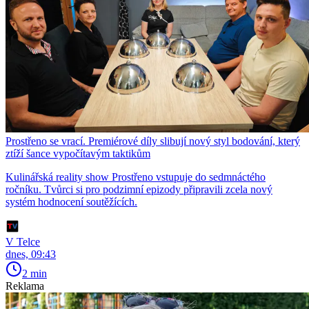
Prostřeno se vrací. Premiérové díly slibují nový styl bodování, který
ztíží šance vypočítavým taktikům
Kulinářská reality show Prostřeno vstupuje do sedmnáctého
ročníku. Tvůrci si pro podzimní epizody připravili zcela nový
systém hodnocení soutěžících.
V Telce
dnes, 09:43
2 min
Reklama