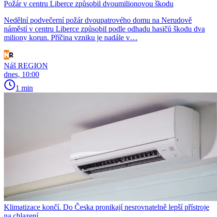
Požár v centru Liberce způsobil dvoumilionovou škodu
Nedělní podvečerní požár dvoupatrového domu na Nerudově
náměstí v centru Liberce způsobil podle odhadu hasičů škodu dva
miliony korun. Příčina vzniku je nadále v…
Náš REGION
dnes, 10:00
1 min
Klimatizace končí. Do Česka pronikají nesrovnatelně lepší přístroje
na chlazení