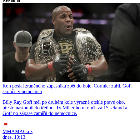
Reklama
Roh poslal zraněného zápasníka zpět do boje. Cormier zuřil, Goff
skončil v nemocnici
Billy Ray Goff měl po druhém kole výrazně oteklé pravé oko,
přesto nastoupil do třetího. Ty Miller ho ukončil za 15 sekund a
Goff po zápase zamířil do nemocnice.
MMAMAG.cz
dnes, 10:13