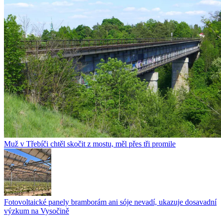
Muž v Třebíči chtěl skočit z mostu, měl přes tři promile
Fotovoltaické panely bramborám ani sóje nevadí, ukazuje dosavadní
výzkum na Vysočině