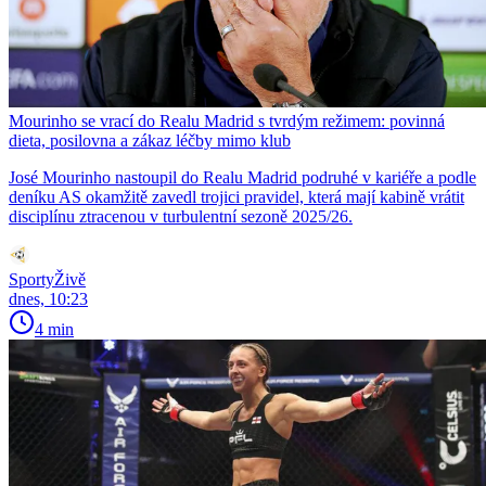
Mourinho se vrací do Realu Madrid s tvrdým režimem: povinná
dieta, posilovna a zákaz léčby mimo klub
José Mourinho nastoupil do Realu Madrid podruhé v kariéře a podle
deníku AS okamžitě zavedl trojici pravidel, která mají kabině vrátit
disciplínu ztracenou v turbulentní sezoně 2025/26.
SportyŽivě
dnes, 10:23
4 min