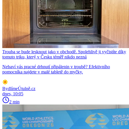
Trouba se bude lesknout jako v obchodě. Spolehlivě ji vyčistíte díky
tomuto triku, který v Česku téměř nikdo nezná
Nebaví vás pracné drhnutí připálenin v troubě? Efektivního
pomocníka najdete v malé tabletě do myčky.
BydlímeÚtulně.cz
dnes, 10:05
2 min