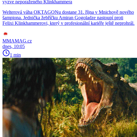
vyzve neporaženého Klinkhammera
Welterová váha OKTAGONu dostane 31. října v Mnichově nového
šampiona. Jednička žebříčku Amiran Gogoladze nastoupí proti
Felixi Klinkhammerovi, který v profesionální kariéře ještě neprohrál.
MMAMAG.cz
dnes, 10:05
1 min