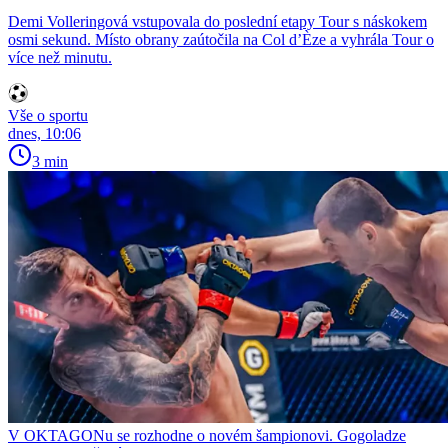
Demi Volleringová vstupovala do poslední etapy Tour s náskokem
osmi sekund. Místo obrany zaútočila na Col d’Èze a vyhrála Tour o
více než minutu.
Vše o sportu
dnes, 10:06
3 min
V OKTAGONu se rozhodne o novém šampionovi. Gogoladze