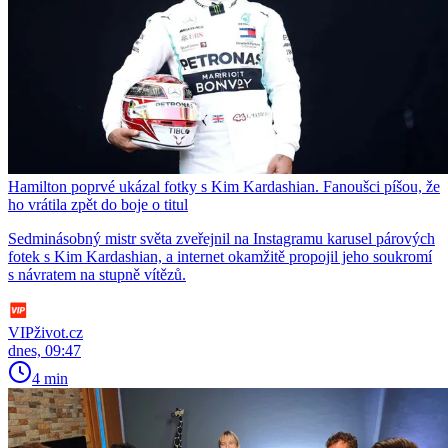
Hamilton poprvé ukázal fotky s Kim Kardashian. Fanoušci píšou, že
ho vrátila zpět do boje o titul
Sedminásobný mistr světa zveřejnil na Instagramu karusel párových
fotek s Kim Kardashian, a internet okamžitě propojil jeho soukromí
s návratem na stupně vítězů.
VIPživot.cz
dnes, 09:47
4 min