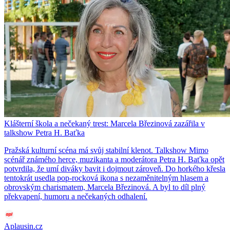
Klášterní škola a nečekaný trest: Marcela Březinová zazářila v
talkshow Petra H. Baťka
Pražská kulturní scéna má svůj stabilní klenot. Talkshow Mimo
scénář známého herce, muzikanta a moderátora Petra H. Baťka opět
potvrdila, že umí diváky bavit i dojmout zároveň. Do horkého křesla
tentokrát usedla pop-rocková ikona s nezaměnitelným hlasem a
obrovským charismatem, Marcela Březinová. A byl to díl plný
překvapení, humoru a nečekaných odhalení.
Aplausin.cz