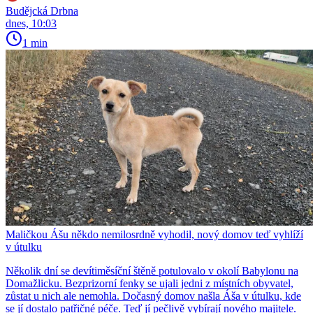
Budějcká Drbna
dnes, 10:03
1 min
Maličkou Ášu někdo nemilosrdně vyhodil, nový domov teď vyhlíží
v útulku
Několik dní se devítiměsíční štěně potulovalo v okolí Babylonu na
Domažlicku. Bezprizorní fenky se ujali jedni z místních obyvatel,
zůstat u nich ale nemohla. Dočasný domov našla Áša v útulku, kde
se jí dostalo patřičné péče. Teď jí pečlivě vybírají nového majitele.