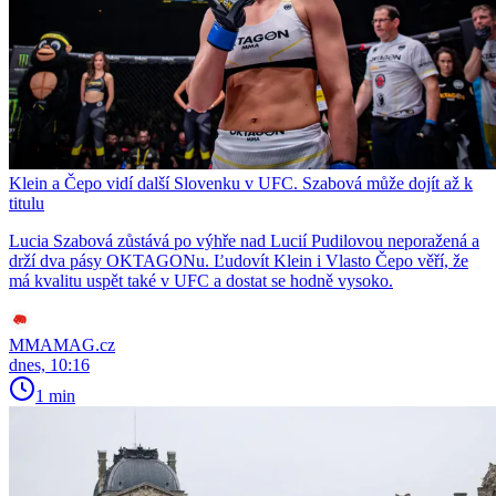
Klein a Čepo vidí další Slovenku v UFC. Szabová může dojít až k
titulu
Lucia Szabová zůstává po výhře nad Lucií Pudilovou neporažená a
drží dva pásy OKTAGONu. Ľudovít Klein i Vlasto Čepo věří, že
má kvalitu uspět také v UFC a dostat se hodně vysoko.
MMAMAG.cz
dnes, 10:16
1 min