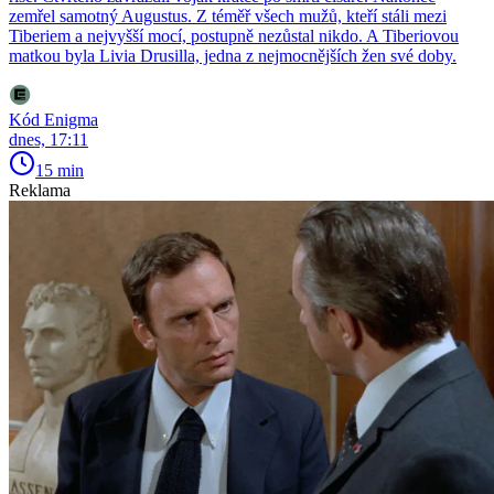
zemřel samotný Augustus. Z téměř všech mužů, kteří stáli mezi
Tiberiem a nejvyšší mocí, postupně nezůstal nikdo. A Tiberiovou
matkou byla Livia Drusilla, jedna z nejmocnějších žen své doby.
Kód Enigma
dnes, 17:11
15 min
Reklama