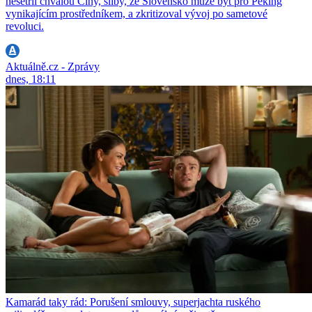
nešetřil chválou Číny, sliby, že Slovensko může být pro Peking
vynikajícím prostředníkem, a zkritizoval vývoj po sametové
revoluci.
Aktuálně.cz - Zprávy
dnes, 18:11
Kamarád taky rád: Porušení smlouvy, superjachta ruského