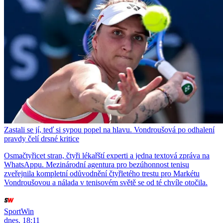
Zastali se jí, teď si sypou popel na hlavu. Vondroušová po odhalení
pravdy čelí drsné kritice
Osmačtyřicet stran, čtyři lékařští experti a jedna textová zpráva na
WhatsAppu. Mezinárodní agentura pro bezúhonnost tenisu
zveřejnila kompletní odůvodnění čtyřletého trestu pro Markétu
Vondroušovou a nálada v tenisovém světě se od té chvíle otočila.
SportWin
dnes, 18:11