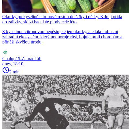
Okurky po kyselině citronové rostou do šířky i délky. Kdo ji přidá
do zálivky, sklízí baculaté plody celé léto
S kyselinou citronovou nepěstujete jen okurky, ale také robustní
zahradní ekosystém, který podporuje růst, bojuje proti chorobám a
přináší skvělou úrodu.
Chalupáři-Zahrádkáři
dnes, 18:10
2 min