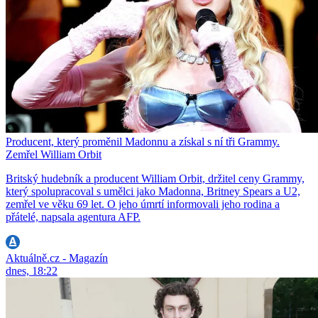
Producent, který proměnil Madonnu a získal s ní tři Grammy.
Zemřel William Orbit
Britský hudebník a producent William Orbit, držitel ceny Grammy,
který spolupracoval s umělci jako Madonna, Britney Spears a U2,
zemřel ve věku 69 let. O jeho úmrtí informovali jeho rodina a
přátelé, napsala agentura AFP.
Aktuálně.cz - Magazín
dnes, 18:22