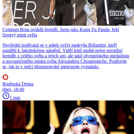
Centrum Brna ovládli šermíři. Jsem jako Kung Fu Panda, řekl
čerstvý mistr světa
Nevšední podívaná se v pátek večer naskytla Brňanům, kteří
zamířili k Jakubskému náměstí. Vidět totiž mohli nejen prestižní
šermíře z celého světa a jejich um, ale také olympijského medailistu
a novopečeného mistra světa Alexandera Choupenitche. Podívejte
se, jak to v srdci jihomoravské metropole vypadalo.
Brněnská Drbna
dnes, 18:40
1 min