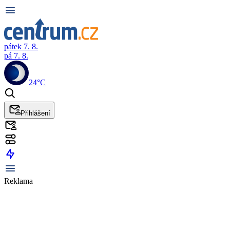
pátek 7. 8.
pá 7. 8.
24°C
Přihlášení
Reklama