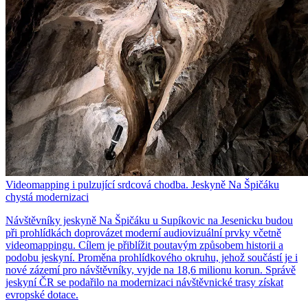
Videomapping i pulzující srdcová chodba. Jeskyně Na Špičáku
chystá modernizaci
Návštěvníky jeskyně Na Špičáku u Supíkovic na Jesenicku budou
při prohlídkách doprovázet moderní audiovizuální prvky včetně
videomappingu. Cílem je přiblížit poutavým způsobem historii a
podobu jeskyní. Proměna prohlídkového okruhu, jehož součástí je i
nové zázemí pro návštěvníky, vyjde na 18,6 milionu korun. Správě
jeskyní ČR se podařilo na modernizaci návštěvnické trasy získat
evropské dotace.