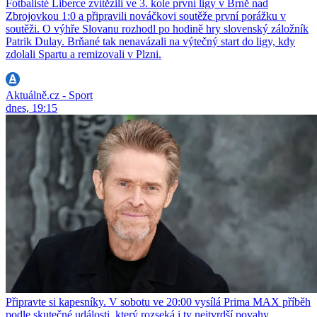
Fotbalisté Liberce zvítězili ve 3. kole první ligy v Brně nad
Zbrojovkou 1:0 a připravili nováčkovi soutěže první porážku v
soutěži. O výhře Slovanu rozhodl po hodině hry slovenský záložník
Patrik Dulay. Brňané tak nenavázali na výtečný start do ligy, kdy
zdolali Spartu a remizovali v Plzni.
Aktuálně.cz - Sport
dnes, 19:15
Připravte si kapesníky. V sobotu ve 20:00 vysílá Prima MAX příběh
podle skutečné události, který rozseká i ty nejtvrdší povahy