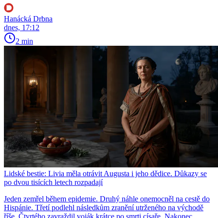
Hanácká Drbna
dnes, 17:12
2 min
Lidské bestie: Livia měla otrávit Augusta i jeho dědice. Důkazy se
po dvou tisících letech rozpadají
Jeden zemřel během epidemie. Druhý náhle onemocněl na cestě do
Hispánie. Třetí podlehl následkům zranění utrženého na východě
říše. Čtvrtého zavraždil voják krátce po smrti císaře. Nakonec