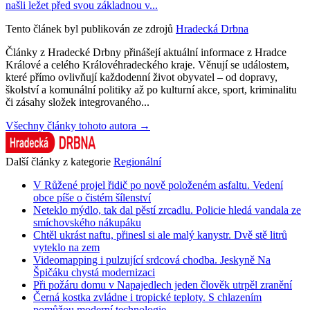
našli ležet před svou základnou v...
Tento článek byl publikován ze zdrojů
Hradecká Drbna
Články z Hradecké Drbny přinášejí aktuální informace z Hradce
Králové a celého Královéhradeckého kraje. Věnují se událostem,
které přímo ovlivňují každodenní život obyvatel – od dopravy,
školství a komunální politiky až po kulturní akce, sport, kriminalitu
či zásahy složek integrovaného...
Všechny články tohoto autora →
Další články z kategorie
Regionální
V Růžené projel řidič po nově položeném asfaltu. Vedení
obce píše o čistém šílenství
Neteklo mýdlo, tak dal pěstí zrcadlu. Policie hledá vandala ze
smíchovského nákupáku
Chtěl ukrást naftu, přinesl si ale malý kanystr. Dvě stě litrů
vyteklo na zem
Videomapping i pulzující srdcová chodba. Jeskyně Na
Špičáku chystá modernizaci
Při požáru domu v Napajedlech jeden člověk utrpěl zranění
Černá kostka zvládne i tropické teploty. S chlazením
pomůžou moderní technologie