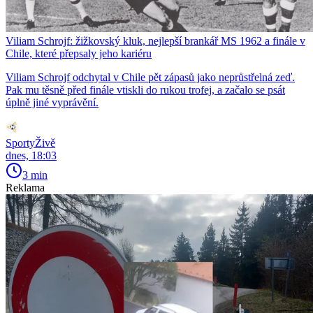
Viliam Schrojf: žižkovský kluk, nejlepší brankář MS 1962 a finále v
Chile, které přepsaly jeho kariéru
Viliam Schrojf odchytal v Chile pět zápasů jako neprůstřelná zeď.
Pak mu těsně před finále vtiskli do rukou trofej, a začalo se psát
úplně jiné vyprávění.
SportyŽivě
dnes, 18:03
3 min
Reklama