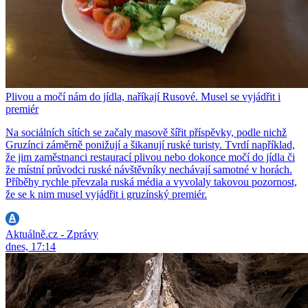
Plivou a močí nám do jídla, naříkají Rusové. Musel se vyjádřit i
premiér
Na sociálních sítích se začaly masově šířit příspěvky, podle nichž
Gruzínci záměrně ponižují a šikanují ruské turisty. Tvrdí například,
že jim zaměstnanci restaurací plivou nebo dokonce močí do jídla či
že místní průvodci ruské návštěvníky nechávají samotné v horách.
Příběhy rychle převzala ruská média a vyvolaly takovou pozornost,
že se k nim musel vyjádřit i gruzínský premiér.
Aktuálně.cz - Zprávy
dnes, 17:14