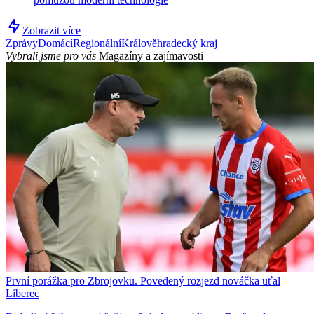
Zobrazit více
Zprávy
Domácí
Regionální
Králověhradecký kraj
Vybrali jsme pro vás
Magazíny a zajímavosti
První porážka pro Zbrojovku. Povedený rozjezd nováčka uťal
Liberec