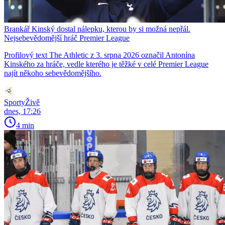
Brankář Kinský dostal nálepku, kterou by si možná nepřál.
Nejsebevědomější hráč Premier League
Profilový text The Athletic z 3. srpna 2026 označil Antonína
Kinského za hráče, vedle kterého je těžké v celé Premier League
najít někoho sebevědomějšího.
SportyŽivě
dnes, 17:26
4 min