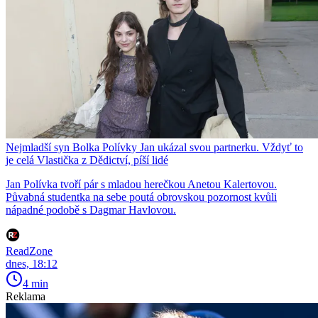
Nejmladší syn Bolka Polívky Jan ukázal svou partnerku. Vždyť to
je celá Vlastička z Dědictví, píší lidé
Jan Polívka tvoří pár s mladou herečkou Anetou Kalertovou.
Půvabná studentka na sebe poutá obrovskou pozornost kvůli
nápadné podobě s Dagmar Havlovou.
ReadZone
dnes, 18:12
4 min
Reklama