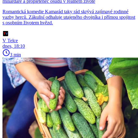
miliardáře a propletenec osudů v reálném životě
Romantická komedie Kamarád taky rád skrývá zajímavé rodinné
vazby herců. Zákulisí odhaluje utajeného dvojníka i přímou spojitost
s osobním životem hvězd.
V Telce
dnes, 18:10
3 min