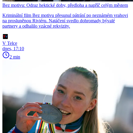
Bez motivu: Odraz hektické doby, předloha a napříč celým městem
Kriminální film Bez motivu přesunul pátrání po neznámém vrahovi
na prosluněnou Riviéru. Natáčení svedlo dohromady bývalé
partnery a odhalilo vzácné rekvizity.
V Telce
dnes, 17:10
2 min