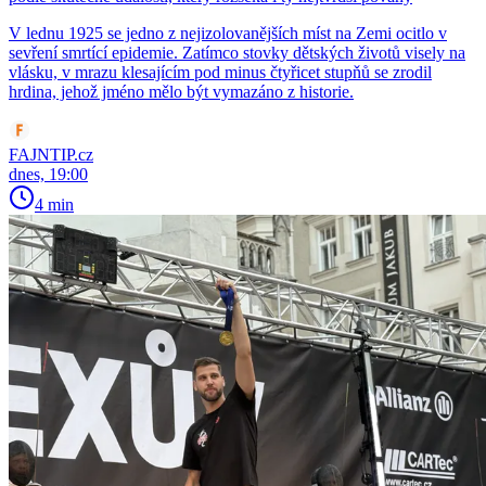
V lednu 1925 se jedno z nejizolovanějších míst na Zemi ocitlo v
sevření smrtící epidemie. Zatímco stovky dětských životů visely na
vlásku, v mrazu klesajícím pod minus čtyřicet stupňů se zrodil
hrdina, jehož jméno mělo být vymazáno z historie.
FAJNTIP.cz
dnes, 19:00
4 min