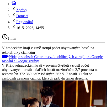
Zprávy
Domácí
Regionální
16. 5. 2026, 14:55
1 min
V hradeckém kraji v zimě stoupl počet ubytovaných hostů na
rekord, díky cizincům
Přidejte si obsah Centrum.cz do oblíbených zdrojů pro Google
hledání a Google zprávy
V Královéhradeckém kraji v prvním čtvrtletí vzrostl počet
ubytovaných turistů a dalších hostů meziročně o 2,7 procenta na
rekordních 372.369 lidí z loňských 362.517 hostů. O růst se
zasloužili zejména cizinci, kterých přibyla téměř desetina.