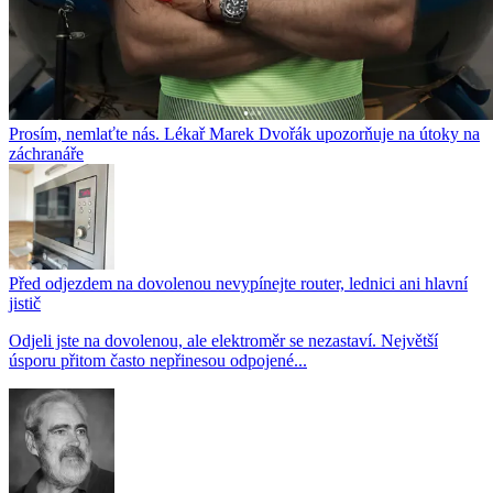
Prosím, nemlaťte nás. Lékař Marek Dvořák upozorňuje na útoky na
záchranáře
Před odjezdem na dovolenou nevypínejte router, lednici ani hlavní
jistič
Odjeli jste na dovolenou, ale elektroměr se nezastaví. Největší
úsporu přitom často nepřinesou odpojené...