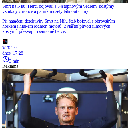
Smrt na Nilu: Herci bojovali s 54stupňovým vedrem, kostýmy
vznikaly z nouze a parník musely táhnout čluny
Při natáčení detektivky Smrt na Nilu štáb bojoval s obrovským
horkem i hlukem lodních motorů. Zvláštní původ filmových
kostýmů překvapil i samotné herce.
V Telce
dnes, 17:28
3 min
Reklama