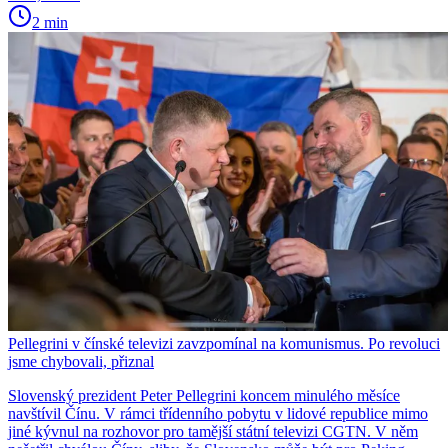
2 min
Pellegrini v čínské televizi zavzpomínal na komunismus. Po revoluci
jsme chybovali, přiznal
Slovenský prezident Peter Pellegrini koncem minulého měsíce
navštívil Čínu. V rámci třídenního pobytu v lidové republice mimo
jiné kývnul na rozhovor pro tamější státní televizi CGTN. V něm