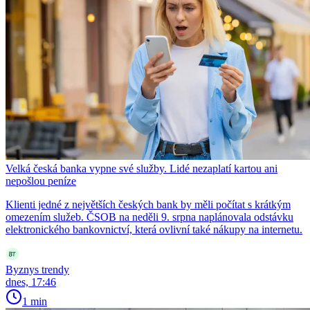
Velká česká banka vypne své služby. Lidé nezaplatí kartou ani
nepošlou peníze
Klienti jedné z největších českých bank by měli počítat s krátkým
omezením služeb. ČSOB na neděli 9. srpna naplánovala odstávku
elektronického bankovnictví, která ovlivní také nákupy na internetu.
Byznys trendy
dnes, 17:46
1 min