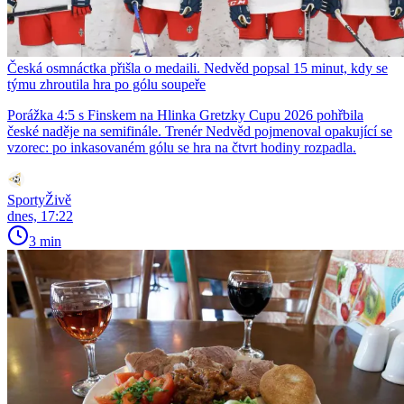
Česká osmnáctka přišla o medaili. Nedvěd popsal 15 minut, kdy se
týmu zhroutila hra po gólu soupeře
Porážka 4:5 s Finskem na Hlinka Gretzky Cupu 2026 pohřbila
české naděje na semifinále. Trenér Nedvěd pojmenoval opakující se
vzorec: po inkasovaném gólu se hra na čtvrt hodiny rozpadla.
SportyŽivě
dnes, 17:22
3 min