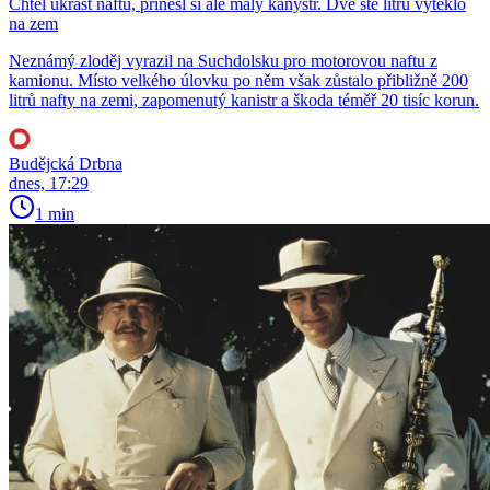
Chtěl ukrást naftu, přinesl si ale malý kanystr. Dvě stě litrů vyteklo
na zem
Neznámý zloděj vyrazil na Suchdolsku pro motorovou naftu z
kamionu. Místo velkého úlovku po něm však zůstalo přibližně 200
litrů nafty na zemi, zapomenutý kanistr a škoda téměř 20 tisíc korun.
Budějcká Drbna
dnes, 17:29
1 min