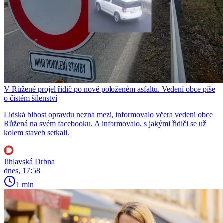
V Růžené projel řidič po nově položeném asfaltu. Vedení obce píše
o čistém šílenství
Lidská blbost opravdu nezná mezí, informovalo včera vedení obce
Růžená na svém facebooku. A informovalo, s jakými řidiči se už
kolem staveb setkali.
Jihlavská Drbna
dnes, 17:58
1 min