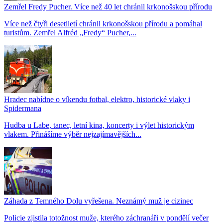
Zemřel Fredy Pucher. Více než 40 let chránil krkonošskou přírodu
Více než čtyři desetiletí chránil krkonošskou přírodu a pomáhal
turistům. Zemřel Alfréd „Fredy“ Pucher,...
Hradec nabídne o víkendu fotbal, elektro, historické vlaky i
Spidermana
Hudba u Labe, tanec, letní kina, koncerty i výlet historickým
vlakem. Přinášíme výběr nejzajímavějších...
Záhada z Temného Dolu vyřešena. Neznámý muž je cizinec
Policie zjistila totožnost muže, kterého záchranáři v pondělí večer