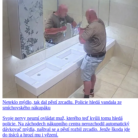
Neteklo mýdlo, tak dal pěstí zrcadlu. Policie hledá vandala ze
smíchovského nákupáku
Svoje nervy neumí ovládat muž, kterého teď kvůli tomu hledá
policie. Na záchodech nákupního centra nerozchodil automatický
dávkovač mýdla, naštval se a pěstí rozbil zrcadlo. Jenže škoda jde
do tisíců a hrozí mu i vězení.